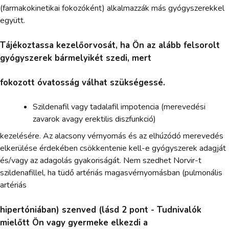
(farmakokinetikai fokozóként) alkalmazzák más gyógyszerekkel
együtt.
Tájékoztassa kezelőorvosát, ha Ön az alább felsorolt
gyógyszerek bármelyikét szedi, mert
fokozott óvatosság válhat szükségessé.
Szildenafil vagy tadalafil impotencia (merevedési
zavarok avagy erektilis diszfunkció)
kezelésére. Az alacsony vérnyomás és az elhúzódó merevedés
elkerülése érdekében csökkentenie kell-e gyógyszerek adagját
és/vagy az adagolás gyakoriságát. Nem szedhet Norvir-t
szildenafillel, ha tüdő artériás magasvérnyomásban (pulmonális
artériás
hipertóniában) szenved (lásd 2 pont - Tudnivalók
mielőtt Ön vagy gyermeke elkezdi a