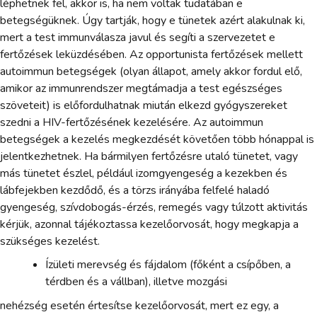
léphetnek fel, akkor is, ha nem voltak tudatában e
betegségüknek. Úgy tartják, hogy e tünetek azért alakulnak ki,
mert a test immunválasza javul és segíti a szervezetet e
fertőzések leküzdésében. Az opportunista fertőzések mellett
autoimmun betegségek (olyan állapot, amely akkor fordul elő,
amikor az immunrendszer megtámadja a test egészséges
szöveteit) is előfordulhatnak miután elkezd gyógyszereket
szedni a HIV-fertőzésének kezelésére. Az autoimmun
betegségek a kezelés megkezdését követően több hónappal is
jelentkezhetnek. Ha bármilyen fertőzésre utaló tünetet, vagy
más tünetet észlel, például izomgyengeség a kezekben és
lábfejekben kezdődő, és a törzs irányába felfelé haladó
gyengeség, szívdobogás-érzés, remegés vagy túlzott aktivitás
kérjük, azonnal tájékoztassa kezelőorvosát, hogy megkapja a
szükséges kezelést.
Ízületi merevség és fájdalom (főként a csípőben, a
térdben és a vállban), illetve mozgási
nehézség esetén értesítse kezelőorvosát, mert ez egy, a