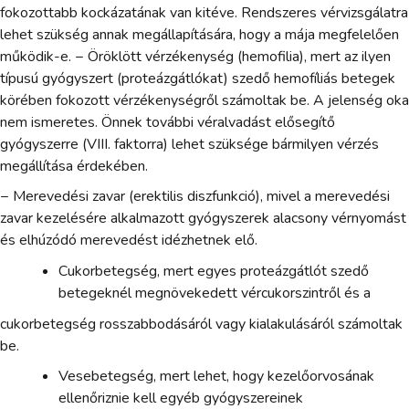
fokozottabb kockázatának van kitéve. Rendszeres vérvizsgálatra
lehet szükség annak megállapítására, hogy a mája megfelelően
működik-e. − Öröklött vérzékenység (hemofilia), mert az ilyen
típusú gyógyszert (proteázgátlókat) szedő hemofíliás betegek
körében fokozott vérzékenységről számoltak be. A jelenség oka
nem ismeretes. Önnek további véralvadást elősegítő
gyógyszerre (VIII. faktorra) lehet szüksége bármilyen vérzés
megállítása érdekében.
− Merevedési zavar (erektilis diszfunkció), mivel a merevedési
zavar kezelésére alkalmazott gyógyszerek alacsony vérnyomást
és elhúzódó merevedést idézhetnek elő.
Cukorbetegség, mert egyes proteázgátlót szedő
betegeknél megnövekedett vércukorszintről és a
cukorbetegség rosszabbodásáról vagy kialakulásáról számoltak
be.
Vesebetegség, mert lehet, hogy kezelőorvosának
ellenőriznie kell egyéb gyógyszereinek