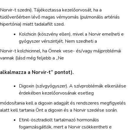
Norvir-t szedni). Tájékoztassa kezelőorvosát, ha a
tüdőverőérben lévő magas vérnyomás (pulmonális artériás
hipertónia) miatt tadalafilt szed.
Kolchicin (köszvény ellen), mivel a Norvir emelheti e
gyógyszer vérszintjét. Nem szedheti a
Norvir-t kolchicinnel, ha Önnek vese- és/vagy májproblémái
vannak (lásd még feljebb a „Ne
alkalmazza a Norvir-t” pontot).
Digoxin (szívgyógyszer). A szívproblémák elkerülése
érdekében kezelőorvosának esetleg
módosítania kell a digoxin adagját és rendszeres megfigyelés
alatt kell tartania Önt a digoxin és a Norvir szedése során.
Etinil-ösztradiolt tartalmazó hormonális
fogamzásgátlók, mert a Norvir csökkentheti e