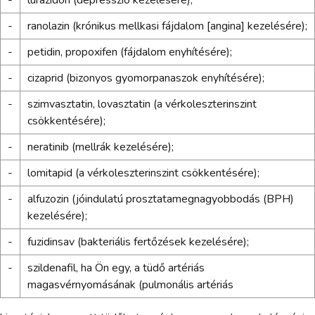
-
ranolazin (krónikus mellkasi fájdalom [angina] kezelésére);
-
petidin, propoxifen (fájdalom enyhítésére);
-
cizaprid (bizonyos gyomorpanaszok enyhítésére);
-
szimvasztatin, lovasztatin (a vérkoleszterinszint
csökkentésére);
-
neratinib (mellrák kezelésére);
-
lomitapid (a vérkoleszterinszint csökkentésére);
-
alfuzozin (jóindulatú prosztatamegnagyobbodás (BPH)
kezelésére);
-
fuzidinsav (bakteriális fertőzések kezelésére);
-
szildenafil, ha Ön egy, a tüdő artériás
magasvérnyomásának (pulmonális artériás