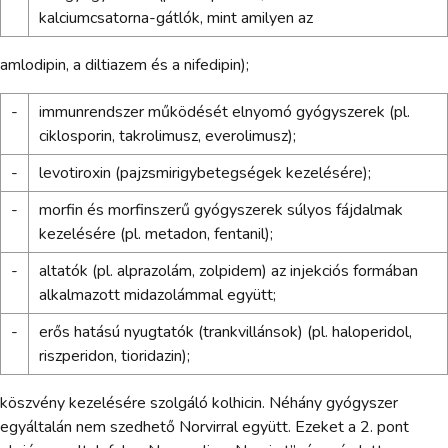
kalciumcsatorna-gátlók, mint amilyen az
amlodipin, a diltiazem és a nifedipin);
-
immunrendszer működését elnyomó gyógyszerek (pl.
ciklosporin, takrolimusz, everolimusz);
-
levotiroxin (pajzsmirigybetegségek kezelésére);
-
morfin és morfinszerű gyógyszerek súlyos fájdalmak
kezelésére (pl. metadon, fentanil);
-
altatók (pl. alprazolám, zolpidem) az injekciós formában
alkalmazott midazolámmal együtt;
-
erős hatású nyugtatók (trankvillánsok) (pl. haloperidol,
riszperidon, tioridazin);
köszvény kezelésére szolgáló kolhicin. Néhány gyógyszer
egyáltalán nem szedhető Norvirral együtt. Ezeket a 2. pont