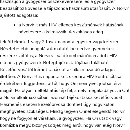
használjon a gyógyszer összekeverésére, és a gyógyszer
beadásához kövesse a tápszonda használati utasítását. A Norvir
ajánlott adagolása:
a Norvir-t más HIV-ellenes készítmények hatásának
növelésére alkalmazzák. A szokásos adag
felnőtteknek 1 vagy 2 tasak naponta egyszer vagy kétszer.
Részletesebb adagolási útmutató, beleértve gyermekek
részére szólót is, a Norvirral való kombinációban adott HIV-
ellenes gyógyszerek Betegtájékoztatójában található.
Kezelőorvosától kérhet tanácsot az alkalmazandó adagot
illetően. A Norvir-t is naponta kell szedni a HIV kontrollálása
érdekében, függetlenül attól, hogy Ön mennyivel jobban érzi
magát. Ha olyan mellékhatás lép fel, amely megakadályozza Önt
a Norvir alkalmazásában, azonnal tájékoztassa kezelőorvosát.
Hasmenés esetén kezelőorvosa dönthet úgy, hogy külön
megfigyelés szükséges. Mindig legyen Önnél elegendő Norvir,
hogy ne fogyjon el váratlanul a gyógyszer. Ha Ön utazik vagy
kórházba megy, bizonyosodjék meg arról, hogy van elég Norvir