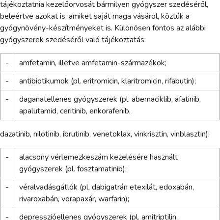
tájékoztatnia kezelőorvosát bármilyen gyógyszer szedéséről,
beleértve azokat is, amiket saját maga vásárol, köztük a
gyógynövény-készítményeket is. Különösen fontos az alábbi
gyógyszerek szedéséről való tájékoztatás:
-
amfetamin, illetve amfetamin-származékok;
-
antibiotikumok (pl. eritromicin, klaritromicin, rifabutin);
-
daganatellenes gyógyszerek (pl. abemaciklib, afatinib,
apalutamid, ceritinib, enkorafenib,
dazatinib, nilotinib, ibrutinib, venetoklax, vinkrisztin, vinblasztin);
-
alacsony vérlemezkeszám kezelésére használt
gyógyszerek (pl. fosztamatinib);
-
véralvadásgátlók (pl. dabigatrán etexilát, edoxabán,
rivaroxabán, vorapaxár, warfarin);
-
depresszióellenes gyógyszerek (pl. amitriptilin,