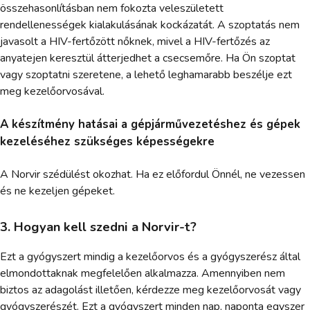
összehasonlításban nem fokozta veleszületett
rendellenességek kialakulásának kockázatát. A szoptatás nem
javasolt a HIV-fertőzött nőknek, mivel a HIV-fertőzés az
anyatejen keresztül átterjedhet a csecsemőre. Ha Ön szoptat
vagy szoptatni szeretene, a lehető leghamarabb beszélje ezt
meg kezelőorvosával.
A készítmény hatásai a gépjárművezetéshez és gépek
kezeléséhez szükséges képességekre
A Norvir szédülést okozhat. Ha ez előfordul Önnél, ne vezessen
és ne kezeljen gépeket.
3. Hogyan kell szedni a Norvir-t?
Ezt a gyógyszert mindig a kezelőorvos és a gyógyszerész által
elmondottaknak megfelelően alkalmazza. Amennyiben nem
biztos az adagolást illetően, kérdezze meg kezelőorvosát vagy
gyógyszerészét. Ezt a gyógyszert minden nap, naponta egyszer