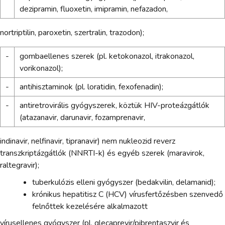
dezipramin, fluoxetin, imipramin, nefazadon,
nortriptilin, paroxetin, szertralin, trazodon);
-
gombaellenes szerek (pl. ketokonazol, itrakonazol,
vorikonazol);
-
antihisztaminok (pl. loratidin, fexofenadin);
-
antiretrovirális gyógyszerek, köztük HIV-proteázgátlók
(atazanavir, darunavir, fozamprenavir,
indinavir, nelfinavir, tipranavir) nem nukleozid reverz
transzkriptázgátlók (NNRTI-k) és egyéb szerek (maravirok,
raltegravir);
tuberkulózis elleni gyógyszer (bedakvilin, delamanid);
krónikus hepatitisz C (HCV) vírusfertőzésben szenvedő
felnőttek kezelésére alkalmazott
vírusellenes gyógyszer (pl. glecaprevir/pibrentaszvir és