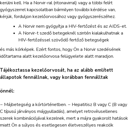
kerülni kell. Ha a Norvir-ral (ritonavirral) vagy a többi felírt
gyógyszerrel kapcsolatban bármilyen további kérdése van,
kérjük, forduljon kezelőorvosához vagy gyógyszerészéhez.
A Norvir nem gyógyítja a HIV-fertőzést és az AIDS-et.
A Norvir-t szedő betegeknél szintén kialakulhatnak a
HIV-fertőzéssel szövődő fertőző betegségek
és más kórképek. Ezért fontos, hogy Ön a Norvir szedésének
időtartama alatt kezelőorvosa felügyelete alatt maradjon.
Tájékoztassa kezelőorvosát, ha az alább említett
állapotok fennállnak, vagy korábban fennálltak
önnél:
− Májbetegség a kórtörténetben. − Hepatitisz B vagy C (B vagy
C típusú járványos májgyulladás), amelyet retrovírusellenes
szerek kombinációjával kezelnek, mert a májra gyakorolt hatások
miatt Ön a súlyos és esetlegesen életveszélyes reakciók