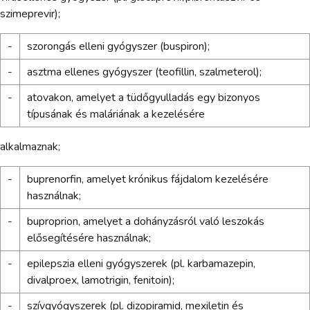
szimeprevir);
-
szorongás elleni gyógyszer (buspiron);
-
asztma ellenes gyógyszer (teofillin, szalmeterol);
-
atovakon, amelyet a tüdőgyulladás egy bizonyos
típusának és maláriának a kezelésére
alkalmaznak;
-
buprenorfin, amelyet krónikus fájdalom kezelésére
használnak;
-
buproprion, amelyet a dohányzásról való leszokás
elősegítésére használnak;
-
epilepszia elleni gyógyszerek (pl. karbamazepin,
divalproex, lamotrigin, fenitoin);
-
szívgyógyszerek (pl. dizopiramid, mexiletin és