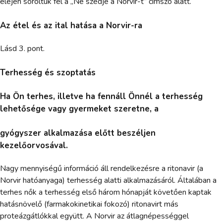
elején soroltuk fel a „Ne szedje a Norvir-t” címszó alatt.
Az étel és az ital hatása a Norvir-ra
Lásd 3. pont.
Terhesség és szoptatás
Ha Ön terhes, illetve ha fennáll Önnél a terhesség
lehetősége vagy gyermeket szeretne, a
gyógyszer alkalmazása előtt beszéljen
kezelőorvosával.
Nagy mennyiségű információ áll rendelkezésre a ritonavir (a
Norvir hatóanyaga) terhesség alatti alkalmazásáról. Általában a
terhes nők a terhesség első három hónapját követően kaptak
hatásnövelő (farmakokinetikai fokozó) ritonavirt más
proteázgátlókkal együtt. A Norvir az átlagnépességgel