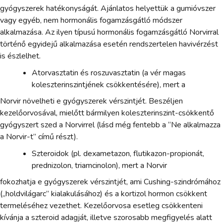
gyógyszerek hatékonyságát. Ajánlatos helyettük a gumióvszer
vagy egyéb, nem hormonális fogamzásgátló módszer
alkalmazása. Az ilyen típusú hormonális fogamzásgátló Norvirral
történő egyidejű alkalmazása esetén rendszertelen havivérzést
is észlelhet.
Atorvasztatin és roszuvasztatin (a vér magas
koleszterinszintjének csökkentésére), mert a
Norvir növelheti e gyógyszerek vérszintjét. Beszéljen
kezelőorvosával, mielőtt bármilyen koleszterinszint-csökkentő
gyógyszert szed a Norvirrel (lásd még fentebb a “Ne alkalmazza
a Norvir-t” című részt).
Szteroidok (pl. dexametazon, flutikazon-propionát,
prednizolon, triamcinolon), mert a Norvir
fokozhatja e gyógyszerek vérszintjét, ami Cushing-szindrómához
(„holdvilágarc” kialakulásához) és a kortizol hormon csökkent
termeléséhez vezethet. Kezelőorvosa esetleg csökkenteni
kívánja a szteroid adagját, illetve szorosabb megfigyelés alatt