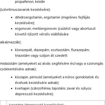
propafenon, kinidin
(szívritmuszavarok kezelésére);
dihidroergotamin, ergotamin (migrénes fejfájás
kezelésére);
ergonovin, metilergonovin (szülést vagy abortuszt
követő túlzott vérzés elállítására
alkalmazzák);
klorazepát, diazepám, esztazolám, flurazepám,
triazolám vagy szájon át szedett
midazolám (amelyeket az alvás segítésére és/vagy a szorongás
csökkentésére adnak);
klozapin, pimozid (amelyeket a kóros gondolatok és
érzések kezelésére adnak);
kvetiapin (szkizofrénia, bipoláris zavar és súlyos
depresszió kezelésére);
-
lurazidon (depresszió kezelésére);