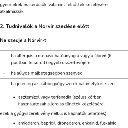
gyermekek és serdülők, valamint felnőttek kezelésére
alkalmazzák.
2. Tudnivalók a Norvir szedése előtt
Ne szedje a Norvir-t
-
ha allergiás a ritonavir hatóanyagra vagy a Norvir (6.
pontban felsorolt) egyéb összetevőjére.
-
ha súlyos májbetegségben szenved.
-
ha jelenleg az alábbi gyógyszerek valamelyikét szedi:
asztemizol vagy terfenadin (széles körben
használatosak allergiás tünetek kezelésére;
ezek a gyógyszerek vény nélkül is kaphatók lehetnek);
amiodaron, bepridil, dronedaron, enkainid, flekainid,