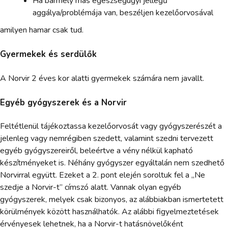
Ha bármely más egészségügyi jellegű
aggálya/problémája van, beszéljen kezelőorvosával
amilyen hamar csak tud.
Gyermekek és serdülők
A Norvir 2 éves kor alatti gyermekek számára nem javallt.
Egyéb gyógyszerek és a Norvir
Feltétlenül tájékoztassa kezelőorvosát vagy gyógyszerészét a
jelenleg vagy nemrégiben szedett, valamint szedni tervezett
egyéb gyógyszereiről, beleértve a vény nélkül kapható
készítményeket is. Néhány gyógyszer egyáltalán nem szedhető
Norvirral együtt. Ezeket a 2. pont elején soroltuk fel a „Ne
szedje a Norvir-t” címszó alatt. Vannak olyan egyéb
gyógyszerek, melyek csak bizonyos, az alábbiakban ismertetett
körülmények között használhatók. Az alábbi figyelmeztetések
érvényesek lehetnek, ha a Norvir-t hatásnövelőként