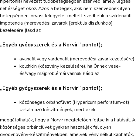
hipertónia) nevezett tüdőbetegségben szenved, amely légzési
nehézséget okoz. Azok a betegek, akik nem szenvednek ilyen
betegségben, orvosi felügyelet mellett szedhetik a szildenafilt
impotencia (merevedési zavarok [erektilis diszfunkció]
kezelésére (lásd az
„Egyéb gyógyszerek és a Norvir” pontot);
avanafil vagy vardenafil (merevedési zavar kezelésére);
kolchicin (köszvény kezelésére), ha Önnek vese-
és/vagy májproblémái vannak (lásd az
„Egyéb gyógyszerek és a Norvir” pontot);
közönséges orbáncfüvet (Hypericum perforatum-ot)
tartalmazó készítmények, mert ezek
meggátolhatják, hogy a Norvir megfelelően fejtse ki a hatását. A
közönséges orbáncfüvet gyakran használják fel olyan
gyógynövény-készítményekben, amelyek vény nélkül kaphatók.