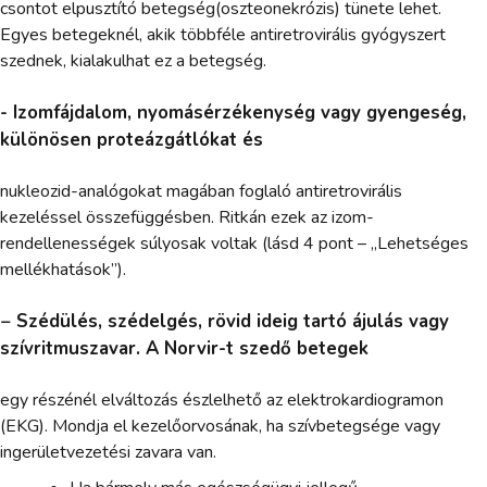
csontot elpusztító betegség(oszteonekrózis) tünete lehet.
Egyes betegeknél, akik többféle antiretrovirális gyógyszert
szednek, kialakulhat ez a betegség.
- Izomfájdalom, nyomásérzékenység vagy gyengeség,
különösen proteázgátlókat és
nukleozid-analógokat magában foglaló antiretrovirális
kezeléssel összefüggésben. Ritkán ezek az izom-
rendellenességek súlyosak voltak (lásd 4 pont – „Lehetséges
mellékhatások”).
− Szédülés, szédelgés, rövid ideig tartó ájulás vagy
szívritmuszavar. A Norvir-t szedő betegek
egy részénél elváltozás észlelhető az elektrokardiogramon
(EKG). Mondja el kezelőorvosának, ha szívbetegsége vagy
ingerületvezetési zavara van.