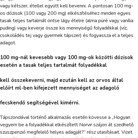
vagy kétszer, étellel együtt kell bevenni. A pontosan 100 mg-
os dózisok (100 vagy 200 mg) elkészítéséhez minden egyes
tasak teljes tartalmát öntse lágy ételre (alma püré vagy vanília
puding) vagy keverje össze kis mennyiségű folyadékkal (víz,
csokoládés tej vagy gyermek tápszer) és fogyassza el a teljes
adagot.
100 mg-nál kevesebb vagy 100 mg-ok közötti dózisok
esetén a tasak teljes tartalmát folyadékkal
kell összekeverni, majd ezután kell az orvos által
előírt ml-ben kifejezett mennyiséget az adagoló
fecskendő segítségével kimérni.
Tápszondával történő alkalmazás esetén kövesse a „Hogyan
vegyem be a folyadékkal elkészített Norvir szájon át szedhető
szuszpenzió megfelelő helyes adagját?” rész utasításait. Vizet