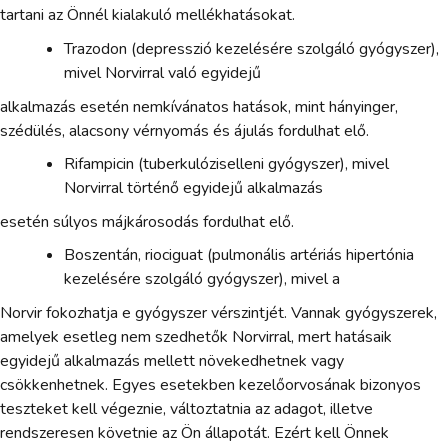
tartani az Önnél kialakuló mellékhatásokat.
Trazodon (depresszió kezelésére szolgáló gyógyszer),
mivel Norvirral való egyidejű
alkalmazás esetén nemkívánatos hatások, mint hányinger,
szédülés, alacsony vérnyomás és ájulás fordulhat elő.
Rifampicin (tuberkulóziselleni gyógyszer), mivel
Norvirral történő egyidejű alkalmazás
esetén súlyos májkárosodás fordulhat elő.
Boszentán, riociguat (pulmonális artériás hipertónia
kezelésére szolgáló gyógyszer), mivel a
Norvir fokozhatja e gyógyszer vérszintjét. Vannak gyógyszerek,
amelyek esetleg nem szedhetők Norvirral, mert hatásaik
egyidejű alkalmazás mellett növekedhetnek vagy
csökkenhetnek. Egyes esetekben kezelőorvosának bizonyos
teszteket kell végeznie, változtatnia az adagot, illetve
rendszeresen követnie az Ön állapotát. Ezért kell Önnek