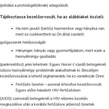
(például a proteázgátlóknak) adagolását.
Tájékoztassa kezelőorvosát, ha az alábbiakat észleli:
Ha nem javuló (tartós) hasmenése vagy hányása van,
mert ez csökkentheti az Ön által szedett
gyógyszerek hatásosságát.
Hányinger, hányás vagy gyomorfájdalom, mert ezek a
hasnyálmirigy-gyulladás
(pankreatitisz) jelei lehetnek. Egyes Norvir-t szedő betegeknél
súlyos hasnyálmirigy-problémák alakulhatnak ki. Beszéljen
kezelőorvosával a lehető leghamarabb, ha ez vonatkozik Önre.
Fertőzés tünetei – azonnal értesítse kezelőorvosát.
Egyes előre haladott HIV-fertőzésben
(AIDS) szenvedő betegeknél a HIV-ellenes kezelés
megkezdése után a korábbi fertőzésre jellemző tünetek