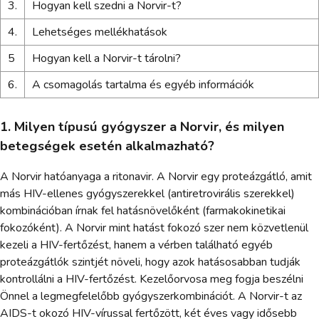
3.
Hogyan kell szedni a Norvir-t?
4.
Lehetséges mellékhatások
5
Hogyan kell a Norvir-t tárolni?
6.
A csomagolás tartalma és egyéb információk
1. Milyen típusú gyógyszer a Norvir, és milyen
betegségek esetén alkalmazható?
A Norvir hatóanyaga a ritonavir. A Norvir egy proteázgátló, amit
más HIV-ellenes gyógyszerekkel (antiretrovirális szerekkel)
kombinációban írnak fel hatásnövelőként (farmakokinetikai
fokozóként). A Norvir mint hatást fokozó szer nem közvetlenül
kezeli a HIV-fertőzést, hanem a vérben található egyéb
proteázgátlók szintjét növeli, hogy azok hatásosabban tudják
kontrollálni a HIV-fertőzést. Kezelőorvosa meg fogja beszélni
Önnel a legmegfelelőbb gyógyszerkombinációt. A Norvir-t az
AIDS-t okozó HIV-vírussal fertőzött, két éves vagy idősebb