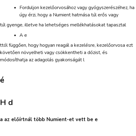
Forduljon kezelőorvosához vagy gyógyszerészéhez, ha
úgy érzi, hogy a Numient hatmása túl erős vagy
túl gyenge, illetve ha lehetséges mellékhatásokat tapasztal
A e
ttól függően, hogy hogyan reagál a kezelésre, kezelőorvosa ezt
követően növyelheti vagy csökkentheti a dózist, és
módosíthatja az adagolás gyakoriságát l
é
H d
a az előírtnál több Numient-et vett be e