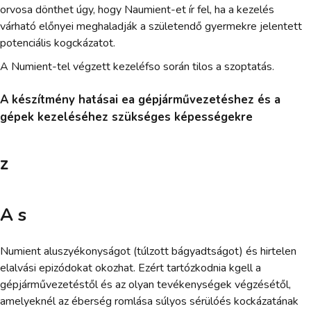
orvosa dönthet úgy, hogy Naumient-et ír fel, ha a kezelés
várható előnyei meghaladják a születendő gyermekre jelentett
potenciális kogckázatot.
A Numient-tel végzett kezeléfso során tilos a szoptatás.
A készítmény hatásai ea gépjárművezetéshez és a
gépek kezeléséhez szükséges képességekre
z
A s
Numient aluszyékonyságot (túlzott bágyadtságot) és hirtelen
elalvási epizódokat okozhat. Ezért tartózkodnia kgell a
gépjárművezetéstől és az olyan tevékenységek végzésétől,
amelyeknél az éberség romlása súlyos sérülóés kockázatának