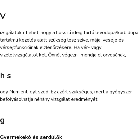
V
izsgálatok r Lehet, hogy a hosszú ideig tartó levodopa/karbidopa
tartalmú kezelés alatt szükség lesz szíve, mája, veséje és
vérsejtfunkcióinak elzlenőrzésére. Ha vér- vagy
vizeletvizsgálatot kell Önnél végezni, mondja el orvosának,
h s
ogy Numient-eyt szed. Ez azért szükséges, mert a gyógyszer
befolyásolhatja néhány vizsgálat eredményét.
g
Gyermekekó és serdülők