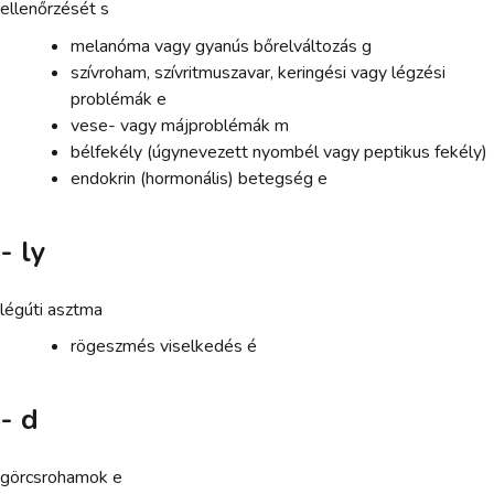
ellenőrzését s
melanóma vagy gyanús bőrelváltozás g
szívroham, szívritmuszavar, keringési vagy légzési
problémák e
vese- vagy májproblémák m
bélfekély (úgynevezett nyombél vagy peptikus fekély)
endokrin (hormonális) betegség e
- ly
légúti asztma
rögeszmés viselkedés é
- d
görcsrohamok e