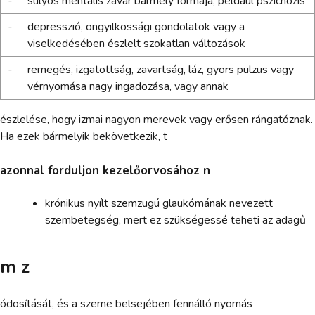
-
súlyos mentális zavar bármely formája, például pszichózis
-
depresszió, öngyilkossági gondolatok vagy a
viselkedésében észlelt szokatlan változások
-
remegés, izgatottság, zavartság, láz, gyors pulzus vagy
vérnyomása nagy ingadozása, vagy annak
észlelése, hogy izmai nagyon merevek vagy erősen rángatóznak.
Ha ezek bármelyik bekövetkezik, t
azonnal forduljon kezelőorvosához n
krónikus nyílt szemzugú glaukómának nevezett
szembetegség, mert ez szükségessé teheti az adagű
m z
ódosítását, és a szeme belsejében fennálló nyomás