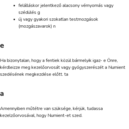
felálláskor jelentkező alacsony vérnyomás vagy
szédülés g
új vagy gyakori szokatlan testmozgások
(mozgászavarok) n
e
Ha bizonytalan, hogy a fentiek közül bármelyik igaz- e Önre,
kérdleizze meg kezelőorvosát vagy gyógyszerészét a Numient
szedésének megkezdése előtt. ta
a
Amennyiben műtétre van szüksége, kérjük, tudassa
kezelzőorvosával, hogy Numient-et szed.