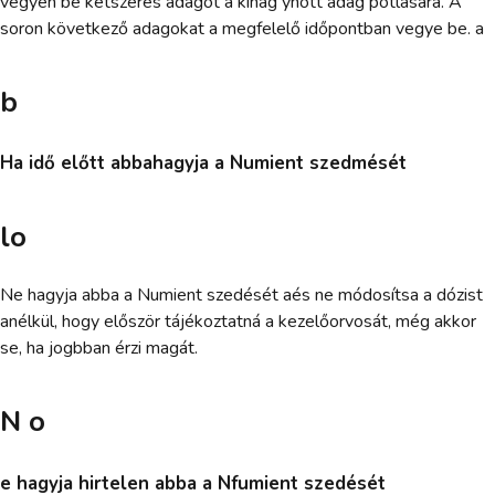
vegyen be kétszeres adagot a kihag yhott adag pótlására. A
soron következő adagokat a megfelelő időpontban vegye be. a
b
Ha idő előtt abbahagyja a Numient szedmését
lo
Ne hagyja abba a Numient szedését aés ne módosítsa a dózist
anélkül, hogy először tájékoztatná a kezelőorvosát, még akkor
se, ha jogbban érzi magát.
N o
e hagyja hirtelen abba a Nfumient szedését