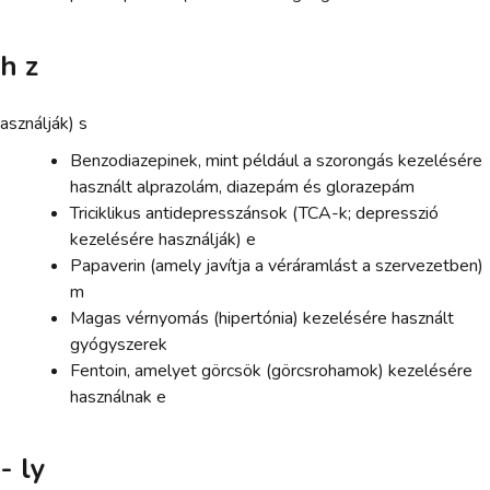
h z
asználják) s
Benzodiazepinek, mint például a szorongás kezelésére
használt alprazolám, diazepám és glorazepám
Triciklikus antidepresszánsok (TCA-k; depresszió
kezelésére használják) e
Papaverin (amely javítja a véráramlást a szervezetben)
m
Magas vérnyomás (hipertónia) kezelésére használt
gyógyszerek
Fentoin, amelyet görcsök (görcsrohamok) kezelésére
használnak e
- ly