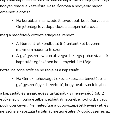
kapszula naponta háromszor, három napig. Attól függően, hogy
hogyan reagál a kezelésre, kezelőorvosa a negyedik napon
emelheti a dózist
Ha korábban már szedett levodopát, kezelőorvosa az
Ön jelenlegi levodopa dózisa alapján határozza
meg a megfelelő kezdeti adagolási rendet
A Numient-et körülbelül 6 óránként kel bevenni,
maximum naponta 5-ször
A gyógyszert szájon át vegye be, egy pohár vízzel. A
kapszulát egészében kell lenyelni. Ne törje
ketté, ne törje szét és ne rágja el a kapszulát!
Ha Önnek nehézséget okoz a kapszula lenyelése, a
gyógyszer úgy is bevehető, hogy óvatosan felnyitja
a kapszulát, és annak egész tartalmát kis mennyiségű (pl.: 2
evőkanálnyi) puha ételbe, például almapürébe, joghurtba vagy
pudingba keveri. Ne melegítse a gyógyszer/étel keverékét, és
ne szórja a kapszula tartalmát meleg ételre. A gyógyszer és az