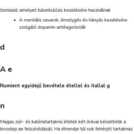
Izoniazid, amelyet tuberkulózis kezelésére használnak
A mentális zavarok, émelygés és hányás kezelésére
szolgáló dopamin antéagonisták
d
A e
Numient egyidejű bevétele étellel és itallal g
n
Magas zsír- és kalóriatartalmú ételek két órával késleltetik a
levodop ae felszívódását. Ha étrendje túl sok fehérjét tartalmaz