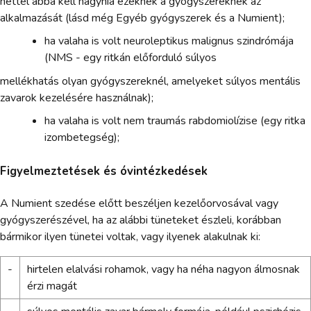
héttel abba kell hagynia ezeknek a gyógyszereknek az
alkalmazását (lásd még Egyéb gyógyszerek és a Numient);
ha valaha is volt neuroleptikus malignus szindrómája
(NMS - egy ritkán előforduló súlyos
mellékhatás olyan gyógyszereknél, amelyeket súlyos mentális
zavarok kezelésére használnak);
ha valaha is volt nem traumás rabdomiolízise (egy ritka
izombetegség);
Figyelmeztetések és óvintézkedések
A Numient szedése előtt beszéljen kezelőorvosával vagy
gyógyszerészével, ha az alábbi tüneteket észleli, korábban
bármikor ilyen tünetei voltak, vagy ilyenek alakulnak ki:
-
hirtelen elalvási rohamok, vagy ha néha nagyon álmosnak
érzi magát