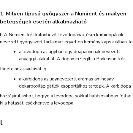
1. Milyen típusú gyógyszer a Numient és mailyen
betegségek esetén alkalmazható
b A Numient két különböző, levodopának ésm karbidopának
nevezett gyógyszert tartalmaz egyetlen kemény kapszulában. lo
a levodopa az agyban egy doapaminnak nevezett
anyaggá alakul át. A dopamin segíti a Parkinson-kór
tüneteinek javulását. g
a karbidopa az úgynevezertt aromás aminosav
dekarboxiláz-gátlók csoportjához tartozik. A karbidopa
hozzájárul ahhoz, hogfyo a levodopa sokkal hatásosabban fejtse
ki a hatását, csökkentve a levodopa
l