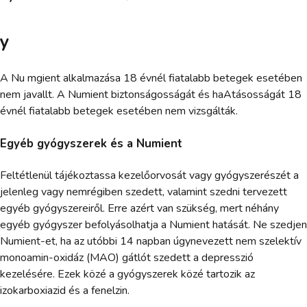
y
A Nu mgient alkalmazása 18 évnél fiatalabb betegek esetében
nem javallt. A Numient biztonságosságát és haAtásosságát 18
évnél fiatalabb betegek esetében nem vizsgálták.
Egyéb gyógyszerek és a Numient
Feltétlenül tájékoztassa kezelőorvosát vagy gyógyszerészét a
jelenleg vagy nemrégiben szedett, valamint szedni tervezett
egyéb gyógyszereiről. Erre azért van szükség, mert néhány
egyéb gyógyszer befolyásolhatja a Numient hatását. Ne szedjen
Numient-et, ha az utóbbi 14 napban úgynevezett nem szelektív
monoamin-oxidáz (MAO) gátlót szedett a depresszió
kezelésére. Ezek közé a gyógyszerek közé tartozik az
izokarboxiazid és a fenelzin.