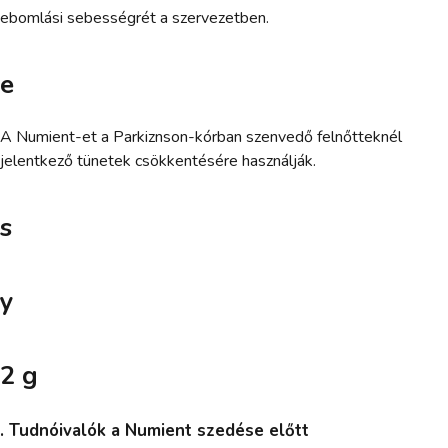
ebomlási sebességrét a szervezetben.
e
A Numient-et a Parkiznson-kórban szenvedő felnőtteknél
jelentkező tünetek csökkentésére használják.
s
y
2 g
. Tudnóivalók a Numient szedése előtt