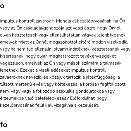
o
Impulzus kontroll zavarok h Mondja el kezelőorvosának, ha Ön
vagy az Ön casaládja/gondozója azt veszi észre, hogy Önnél
olyan késztetések vagy ellenállhatatlan vágyak jelenbtkeznek,
amelyek miatt az Önnél megszokottól eltérő módon viselkedik,
vagy ha nem tud ellenállni olyamn indítéknak, késztetésnek vagy
kísértésnek, hogy olyan meghatározott tevékenységeket
végezzleon, amelyek az Ön vagy mások számára ártalmasak
lehetnek. Ezeket a viselkedéseket impulzus kontroll
zavaaroknak nevezik, és közéjük tartozik a játékfüggőség, a
túlzott mértékű evés vagy költekezés, a kórosan feglfokozott
nemi vágy vagy a fokozódó szexuális gondolatokba vagy
érzelmekbe való belefeledkezés.r Előfordulhat, hogy
kezelőorvosának felül kell vizsgálnia a kezelését.
fo