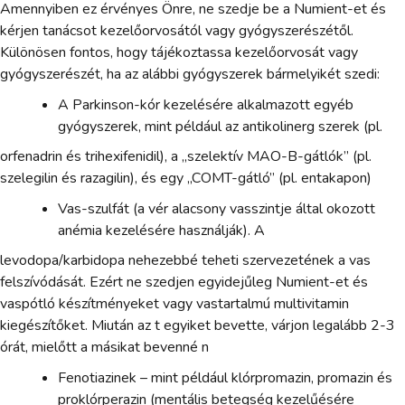
Amennyiben ez érvényes Önre, ne szedje be a Numient-et és
kérjen tanácsot kezelőorvosától vagy gyógyszerészétől.
Különösen fontos, hogy tájékoztassa kezelőorvosát vagy
gyógyszerészét, ha az alábbi gyógyszerek bármelyikét szedi:
A Parkinson-kór kezelésére alkalmazott egyéb
gyógyszerek, mint például az antikolinerg szerek (pl.
orfenadrin és trihexifenidil), a „szelektív MAO-B-gátlók” (pl.
szelegilin és razagilin), és egy „COMT-gátló” (pl. entakapon)
Vas-szulfát (a vér alacsony vasszintje által okozott
anémia kezelésére használják). A
levodopa/karbidopa nehezebbé teheti szervezetének a vas
felszívódását. Ezért ne szedjen egyidejűleg Numient-et és
vaspótló készítményeket vagy vastartalmú multivitamin
kiegészítőket. Miután az t egyiket bevette, várjon legalább 2-3
órát, mielőtt a másikat bevenné n
Fenotiazinek – mint például klórpromazin, promazin és
proklórperazin (mentális betegség kezelűésére