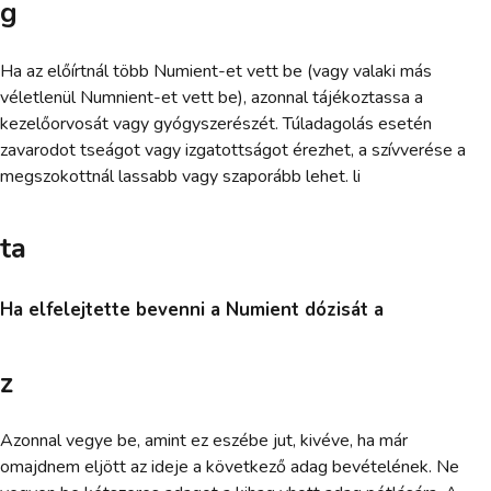
g
Ha az előírtnál több Numient-et vett be (vagy valaki más
véletlenül Numnient-et vett be), azonnal tájékoztassa a
kezelőorvosát vagy gyógyszerészét. Túladagolás esetén
zavarodot tseágot vagy izgatottságot érezhet, a szívverése a
megszokottnál lassabb vagy szaporább lehet. li
ta
Ha elfelejtette bevenni a Numient dózisát a
z
Azonnal vegye be, amint ez eszébe jut, kivéve, ha már
omajdnem eljött az ideje a következő adag bevételének. Ne