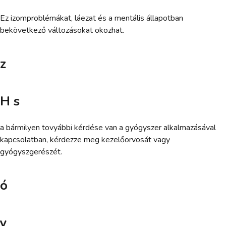
Ez izomproblémákat, láezat és a mentális állapotban
bekövetkező változásokat okozhat.
z
H s
a bármilyen tovyábbi kérdése van a gyógyszer alkalmazásával
kapcsolatban, kérdezze meg kezelőorvosát vagy
gyógyszgerészét.
ó
y