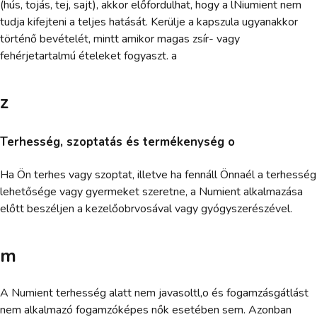
(hús, tojás, tej, sajt), akkor előfordulhat, hogy a lNiumient nem
tudja kifejteni a teljes hatását. Kerülje a kapszula ugyanakkor
történő bevételét, mintt amikor magas zsír- vagy
fehérjetartalmú ételeket fogyaszt. a
z
Terhesség, szoptatás és termékenység o
Ha Ön terhes vagy szoptat, illetve ha fennáll Önnaél a terhesség
lehetősége vagy gyermeket szeretne, a Numient alkalmazása
előtt beszéljen a kezelőobrvosával vagy gyógyszerészével.
m
A Numient terhesség alatt nem javasoltl,o és fogamzásgátlást
nem alkalmazó fogamzóképes nők esetében sem. Azonban