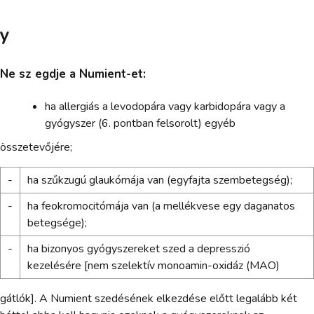
y
Ne sz egdje a Numient-et:
ha allergiás a levodopára vagy karbidopára vagy a
gyógyszer (6. pontban felsorolt) egyéb
összetevőjére;
-
ha szűkzugú glaukómája van (egyfajta szembetegség);
-
ha feokromocitómája van (a mellékvese egy daganatos
betegsége);
-
ha bizonyos gyógyszereket szed a depresszió
kezelésére [nem szelektív monoamin-oxidáz (MAO)
gátlók]. A Numient szedésének elkezdése előtt legalább két