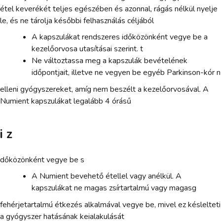
étel keverékét teljes egészében és azonnal, rágás nélkül nyelje
le, és ne tárolja későbbi felhasználás céljából
A kapszulákat rendszeres időközönként vegye be a
kezelőorvosa utasításai szerint. t
Ne változtassa meg a kapszulák bevételének
időpontjait, illetve ne vegyen be egyéb Parkinson-kór n
elleni gyógyszereket, amíg nem beszélt a kezelőorvosával. A
Numient kapszulákat legalább 4 órásű
i z
dőközönként vegye be s
A Numient bevehető étellel vagy anélkül. A
kapszulákat ne magas zsírtartalmú vagy magasg
fehérjetartalmú étkezés alkalmával vegye be, mivel ez késlelteti
a gyógyszer hatásának keialakulását