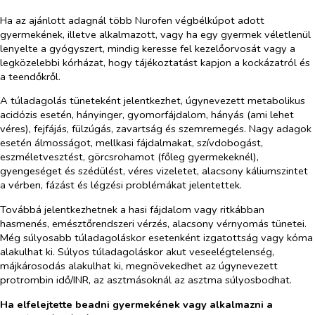
Ha az ajánlott adagnál több Nurofen végbélkúpot adott
gyermekének, illetve alkalmazott, vagy ha egy gyermek véletlenül
lenyelte a gyógyszert, mindig keresse fel kezelőorvosát vagy a
legközelebbi kórházat, hogy tájékoztatást kapjon a kockázatról és
a teendőkről.
A túladagolás tüneteként jelentkezhet, úgynevezett metabolikus
acidózis esetén, hányinger, gyomorfájdalom, hányás (ami lehet
véres), fejfájás, fülzúgás, zavartság és szemremegés. Nagy adagok
esetén álmosságot, mellkasi fájdalmakat, szívdobogást,
eszméletvesztést, görcsrohamot (főleg gyermekeknél),
gyengeséget és szédülést, véres vizeletet, alacsony káliumszintet
a vérben, fázást és légzési problémákat jelentettek.
Továbbá jelentkezhetnek a hasi fájdalom vagy ritkábban
hasmenés, emésztőrendszeri vérzés, alacsony vérnyomás tünetei.
Még súlyosabb túladagoláskor esetenként izgatottság vagy kóma
alakulhat ki. Súlyos túladagoláskor akut veseelégtelenség,
májkárosodás alakulhat ki, megnövekedhet az úgynevezett
protrombin idő/INR, az asztmásoknál az asztma súlyosbodhat.
Ha elfelejtette beadni gyermekének vagy alkalmazni a