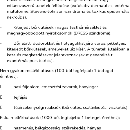
influenzaszerű tünetek fellépése (exfoliatív dermatitisz, eritéma
multiforme, Stevens–Johnson-szindróma és toxikus epidermális
nekrolízis).
-​
Kiterjedt bőrkiütések, magas testhőmérséklet és
megnagyobbodott nyirokcsomók (DRESS szindróma).
-​
Bőr alatti dudorokkal és hólyagokkal járó vörös, pikkelyes,
kiterjedt bőrkiütések, amelyeket láz kísér. A tünetek általában a
kezelés megkezdésekor jelentkeznek (akut generalizált
exantémás pusztulózis).
Nem gyakori mellékhatások (100-ból legfeljebb 1 beteget
érinthet):
​
hasi fájdalom, emésztési zavarok, hányinger
​
fejfájás
​
túlérzékenységi reakciók (bőrkiütés, csalánkiütés, viszketés)
Ritka mellékhatások (1000-ből legfeljebb 1 beteget érinthet):
​
hasmenés, bélgázosság, székrekedés, hányás