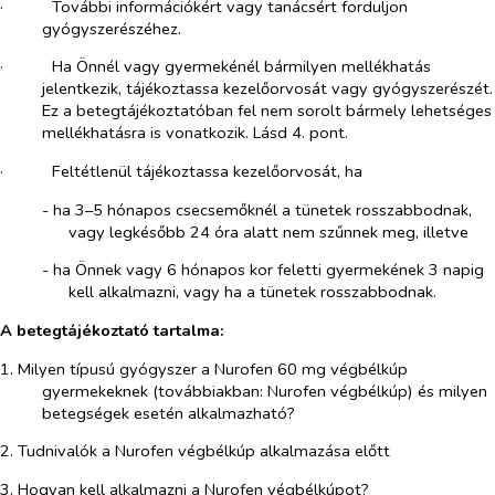
·​
További információkért vagy tanácsért forduljon
gyógyszerészéhez.
·​
Ha Önnél vagy gyermekénél bármilyen mellékhatás
jelentkezik, tájékoztassa kezelőorvosát vagy gyógyszerészét.
Ez a betegtájékoztatóban fel nem sorolt bármely lehetséges
mellékhatásra is vonatkozik. Lásd 4. pont.
·​
Feltétlenül tájékoztassa kezelőorvosát, ha
-​
ha 3–5 hónapos csecsemőknél a tünetek rosszabbodnak,
vagy legkésőbb 24 óra alatt nem szűnnek meg, illetve
-​
ha Önnek vagy 6 hónapos kor feletti gyermekének 3 napig
kell alkalmazni, vagy ha a tünetek rosszabbodnak.
A betegtájékoztató tartalma:
1. Milyen típusú gyógyszer a Nurofen 60 mg végbélkúp
gyermekeknek (továbbiakban: Nurofen végbélkúp) és milyen
betegségek esetén alkalmazható?
2. Tudnivalók a Nurofen végbélkúp alkalmazása előtt
3. Hogyan kell alkalmazni a Nurofen végbélkúpot?