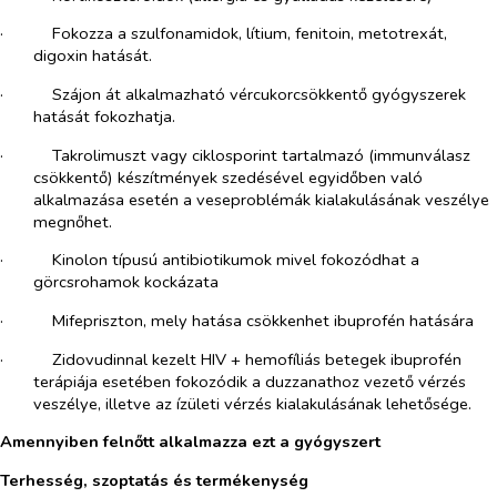
·​
Fokozza a szulfonamidok, lítium, fenitoin, metotrexát,
digoxin hatását.
·​
Szájon át alkalmazható vércukorcsökkentő gyógyszerek
hatását fokozhatja.
·​
Takrolimuszt vagy ciklosporint tartalmazó (immunválasz
csökkentő) készítmények szedésével egyidőben való
alkalmazása esetén a veseproblémák kialakulásának veszélye
megnőhet.
·​
Kinolon típusú antibiotikumok mivel fokozódhat a
görcsrohamok kockázata
·​
Mifepriszton, mely hatása csökkenhet ibuprofén hatására
·​
Zidovudinnal kezelt HIV + hemofíliás betegek ibuprofén
terápiája esetében fokozódik a duzzanathoz vezető vérzés
veszélye, illetve az ízületi vérzés kialakulásának lehetősége.
Amennyiben felnőtt alkalmazza ezt a gyógyszert
Terhesség, szoptatás és termékenység