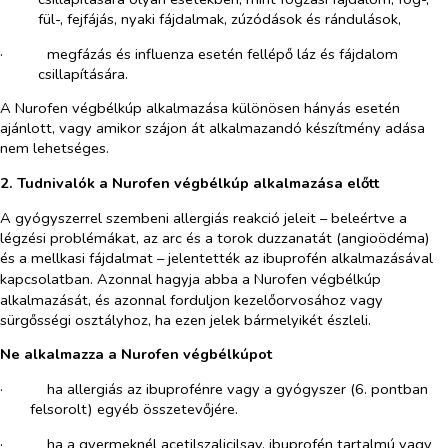
fül-, fejfájás, nyaki fájdalmak, zúzódások és rándulások,
·​
megfázás és influenza esetén fellépő láz és fájdalom
csillapítására.
A Nurofen végbélkúp alkalmazása
különösen hányás esetén
ajánlott, vagy amikor szájon át alkalmazandó készítmény adása
nem lehetséges.
2. Tudnivalók a Nurofen végbélkúp alkalmazása előtt
A gyógyszerrel szembeni allergiás reakció jeleit – beleértve a
légzési problémákat, az arc és a torok duzzanatát (angioödéma)
és a mellkasi fájdalmat – jelentették az ibuprofén alkalmazásával
kapcsolatban. Azonnal hagyja abba a
Nurofen végbélkúp
alkalmazását, és azonnal forduljon kezelőorvosához vagy
sürgősségi osztályhoz, ha ezen jelek bármelyikét észleli.
Ne alkalmazza a Nurofen végbélkúpot
·​
ha allergiás az ibuprofénre vagy a gyógyszer (6. pontban
felsorolt) egyéb összetevőjére.
·​
ha a gyermeknél acetilszalicilsav, ibuprofén tartalmú vagy