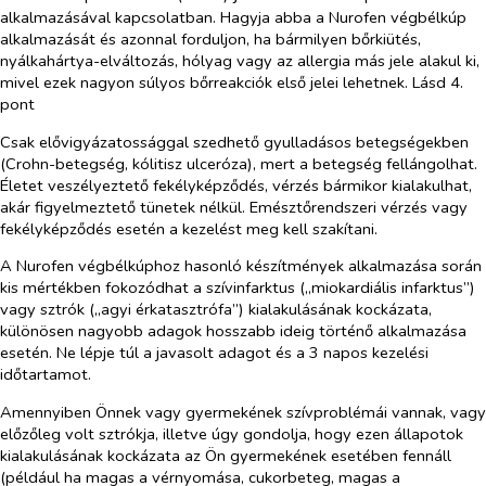
alkalmazásával kapcsolatban. Hagyja abba a Nurofen végbélkúp
alkalmazását és azonnal forduljon, ha bármilyen bőrkiütés,
nyálkahártya-elváltozás, hólyag vagy az allergia más jele alakul ki,
mivel ezek nagyon súlyos bőrreakciók első jelei lehetnek. Lásd 4.
pont
Csak elővigyázatossággal szedhető gyulladásos betegségekben
(Crohn-betegség, kólitisz ulceróza), mert a betegség fellángolhat.
Életet veszélyeztető fekélyképződés, vérzés bármikor kialakulhat,
akár figyelmeztető tünetek nélkül. Emésztőrendszeri vérzés vagy
fekélyképződés esetén a kezelést meg kell szakítani.
A Nurofen végbélkúphoz hasonló készítmények alkalmazása során
kis mértékben fokozódhat a szívinfarktus („miokardiális infarktus”)
vagy sztrók („agyi érkatasztrófa”) kialakulásának kockázata,
különösen nagyobb adagok hosszabb ideig történő alkalmazása
esetén. Ne lépje túl a javasolt adagot és a 3 napos kezelési
időtartamot.
Amennyiben Önnek vagy gyermekének szívproblémái vannak, vagy
előzőleg volt sztrókja, illetve úgy gondolja, hogy ezen állapotok
kialakulásának kockázata az Ön gyermekének esetében fennáll
(például ha magas a vérnyomása, cukorbeteg, magas a