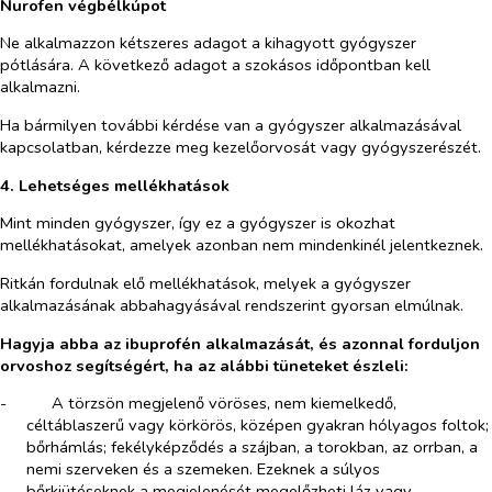
Nurofen végbélkúpot
Ne alkalmazzon kétszeres adagot a kihagyott gyógyszer
pótlására. A következő adagot a szokásos időpontban kell
alkalmazni.
Ha bármilyen további kérdése van a gyógyszer alkalmazásával
kapcsolatban, kérdezze meg kezelőorvosát vagy gyógyszerészét.
4. Lehetséges mellékhatások
Mint minden gyógyszer, így ez a gyógyszer is okozhat
mellékhatásokat, amelyek azonban nem mindenkinél jelentkeznek.
Ritkán fordulnak elő mellékhatások, melyek a gyógyszer
alkalmazásának abbahagyásával rendszerint gyorsan elmúlnak.
Hagyja abba az ibuprofén alkalmazását, és azonnal forduljon
orvoshoz segítségért, ha az alábbi tüneteket észleli:
-​
A törzsön megjelenő vöröses, nem kiemelkedő,
céltáblaszerű vagy körkörös, középen gyakran hólyagos foltok;
bőrhámlás; fekélyképződés a szájban, a torokban, az orrban, a
nemi szerveken és a szemeken. Ezeknek a súlyos
bőrkiütéseknek a megjelenését megelőzheti láz vagy