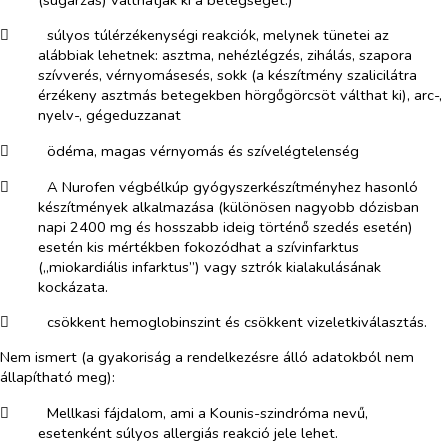
​
súlyos túlérzékenységi reakciók, melynek tünetei az
alábbiak lehetnek: asztma, nehézlégzés, zihálás, szapora
szívverés, vérnyomásesés, sokk (a készítmény szalicilátra
érzékeny asztmás betegekben hörgőgörcsöt válthat ki), arc-,
nyelv-, gégeduzzanat
​
ödéma, magas vérnyomás és szívelégtelenség
​
A Nurofen végbélkúp gyógyszerkészítményhez hasonló
készítmények alkalmazása (különösen nagyobb dózisban
napi 2400 mg és hosszabb ideig történő szedés esetén)
esetén kis mértékben fokozódhat a szívinfarktus
(„miokardiális infarktus”) vagy sztrók kialakulásának
kockázata.
​
csökkent hemoglobinszint és csökkent vizeletkiválasztás.
Nem ismert (a gyakoriság a rendelkezésre álló adatokból nem
állapítható meg):
​
Mellkasi fájdalom, ami a Kounis-szindróma nevű,
esetenként súlyos allergiás reakció jele lehet.