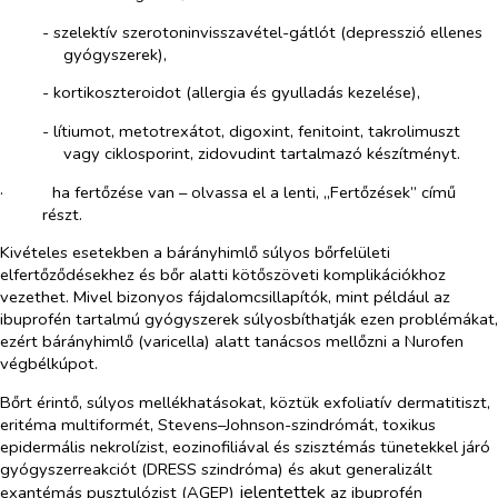
-​
szelektív szerotoninvisszavétel-gátlót (depresszió ellenes
gyógyszerek),
-​
kortikoszteroidot (allergia és gyulladás kezelése),
-​
lítiumot, metotrexátot, digoxint, fenitoint, takrolimuszt
vagy ciklosporint, zidovudint tartalmazó készítményt.
·​
ha fertőzése van – olvassa el a lenti, „Fertőzések” című
részt.
Kivételes esetekben a bárányhimlő súlyos bőrfelületi
elfertőződésekhez és bőr alatti kötőszöveti komplikációkhoz
vezethet. Mivel bizonyos fájdalomcsillapítók, mint például az
ibuprofén tartalmú gyógyszerek súlyosbíthatják ezen problémákat,
ezért bárányhimlő (varicella) alatt tanácsos mellőzni a Nurofen
végbélkúpot.
Bőrt érintő, súlyos mellékhatásokat,
köztük exfoliatív dermatitiszt,
eritéma multiformét, Stevens–Johnson-szindrómát, toxikus
epidermális nekrolízist, eozinofiliával és szisztémás tünetekkel járó
gyógyszerreakciót (DRESS szindróma) és akut generalizált
jelentettek
exantémás pusztulózist (AGEP)
az ibuprofén