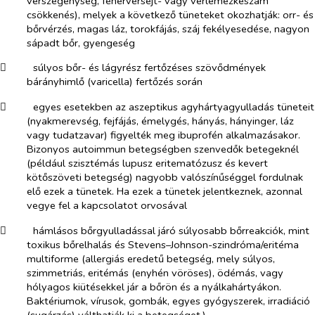
vérszegénység, fehérvérsejt- vagy vérlemezkeszám
csökkenés), melyek a következő tüneteket okozhatják: orr- és
bőrvérzés, magas láz, torokfájás, száj fekélyesedése, nagyon
sápadt bőr, gyengeség
​
súlyos bőr- és lágyrész fertőzéses szövődmények
bárányhimlő (varicella) fertőzés során
​
egyes esetekben az aszeptikus agyhártyagyulladás tüneteit
(nyakmerevség, fejfájás, émelygés, hányás, hányinger, láz
vagy tudatzavar) figyelték meg ibuprofén alkalmazásakor.
Bizonyos autoimmun betegségben szenvedők betegeknél
(például szisztémás lupusz eritematózusz és kevert
kötőszöveti betegség) nagyobb valószínűséggel fordulnak
elő ezek a tünetek. Ha ezek a tünetek jelentkeznek, azonnal
vegye fel a kapcsolatot orvosával
​
hámlásos bőrgyulladással járó súlyosabb bőrreakciók, mint
toxikus bőrelhalás és Stevens–Johnson-szindróma/eritéma
multiforme (allergiás eredetű betegség, mely súlyos,
szimmetriás, eritémás (enyhén vöröses), ödémás, vagy
hólyagos kiütésekkel jár a bőrön és a nyálkahártyákon.
Baktériumok, vírusok, gombák, egyes gyógyszerek, irradiáció
(sugárzás) válthatják ki a betegséget.)