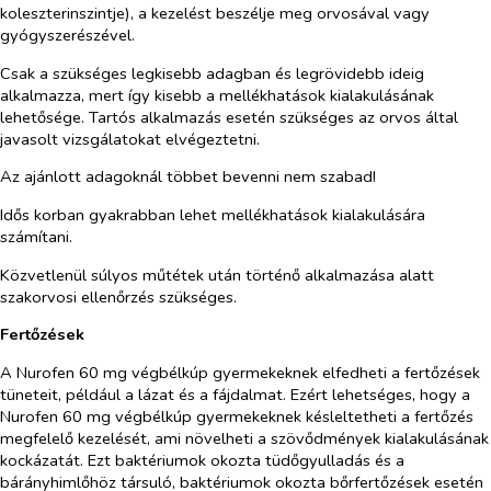
koleszterinszintje), a kezelést beszélje meg orvosával vagy
gyógyszerészével.
Csak a szükséges legkisebb adagban és legrövidebb ideig
alkalmazza, mert így kisebb a mellékhatások kialakulásának
lehetősége. Tartós alkalmazás esetén szükséges az orvos által
javasolt vizsgálatokat elvégeztetni.
Az ajánlott adagoknál többet bevenni nem szabad!
Idős korban gyakrabban lehet mellékhatások kialakulására
számítani.
Közvetlenül súlyos műtétek után történő alkalmazása alatt
szakorvosi ellenőrzés szükséges.
Fertőzések
A Nurofen 60 mg végbélkúp gyermekeknek elfedheti a fertőzések
tüneteit, például a lázat és a fájdalmat. Ezért lehetséges, hogy a
Nurofen 60 mg végbélkúp gyermekeknek késleltetheti a fertőzés
megfelelő kezelését, ami növelheti a szövődmények kialakulásának
kockázatát. Ezt baktériumok okozta tüdőgyulladás és a
bárányhimlőhöz társuló, baktériumok okozta bőrfertőzések esetén