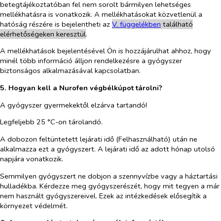
betegtájékoztatóban fel nem sorolt bármilyen lehetséges
mellékhatásra is vonatkozik. A mellékhatásokat közvetlenül a
hatóság részére is bejelentheti az
V. füg
g
elékben
található
elérhetőségeken keresztül
.
A mellékhatások bejelentésével Ön is hozzájárulhat ahhoz, hogy
minél több információ álljon rendelkezésre a gyógyszer
biztonságos alkalmazásával kapcsolatban.
5. Hogyan kell a Nurofen végbélkúpot tárolni?
A gyógyszer gyermekektől elzárva tartandó!
Legfeljebb 25 °C-on tárolandó.
A dobozon feltüntetett lejárati idő (Felhasználható) után ne
alkalmazza ezt a gyógyszert. A lejárati idő az adott hónap utolsó
napjára vonatkozik.
Semmilyen gyógyszert ne dobjon a szennyvízbe vagy a háztartási
hulladékba. Kérdezze meg gyógyszerészét, hogy mit tegyen a már
nem használt gyógyszereivel. Ezek az intézkedések elősegítik a
környezet védelmét.