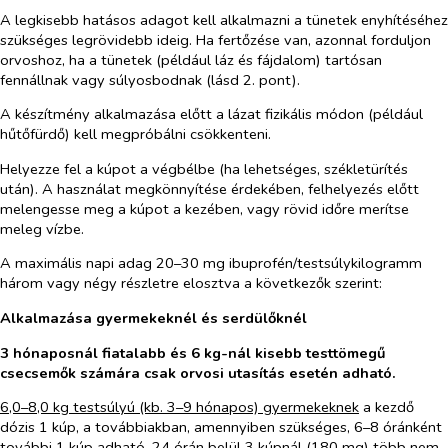
A legkisebb hatásos adagot kell alkalmazni a tünetek enyhítéséhez
szükséges legrövidebb ideig. Ha fertőzése van, azonnal forduljon
orvoshoz, ha a tünetek (például láz és fájdalom) tartósan
fennállnak vagy súlyosbodnak (lásd 2. pont).
A készítmény alkalmazása előtt a lázat fizikális módon (például
hűtőfürdő) kell megpróbálni csökkenteni.
Helyezze fel a kúpot a végbélbe (ha lehetséges, székletürítés
után). A használat megkönnyítése érdekében, felhelyezés előtt
melengesse meg a kúpot a kezében, vagy rövid időre merítse
meleg vízbe.
A maximális napi adag 20–30 mg ibuprofén/testsúlykilogramm
három vagy négy részletre elosztva a
következők szerint:
Alkalmazása gyermekeknél és serdülőknél
3 hónaposnál fiatalabb és 6 kg-nál kisebb testtömegű
csecsemők számára csak orvosi utasítás esetén adható.
6,0–8,0 kg testsúlyú (kb. 3–9 hónapos) gyermekeknek
a kezdő
dózis 1 kúp, a továbbiakban, amennyiben szükséges, 6–8 óránként
további 1 kúp adható. 24 órán belül 3 kúpnál (180 mg) több nem