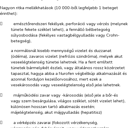
Nagyon ritka mellékhatások
(
10 000-ből legfeljebb 1 beteget
érinthet):
​
emésztőrendszeri fekélyek, perforáció vagy vérzés (melynek
tünete fekete széklet lehet), a fennálló bélbetegség
súlyosbodása (fekélyes vastagbélgyulladás vagy Crohn-
betegség),
a normálisnál kisebb mennyiségű vizelet és duzzanat
(ödéma), zavaros vizelet (nefrózis szindróma), melyek akut
veseelégtelenség tünetei lehetnek. Ha a fent említett
tünetek bármelyikét észleli, vagy általános rossz közérzetet
tapasztal, hagyja abba a Nurofen végbélkúp alkalmazását és
azonnal forduljon kezelőorvosához, mert ezek a
vesekárosodás vagy veseelégtelenség első jelei lehetnek.
​
májműködési zavar vagy -károsodás (első jele a bőr-és
vagy szem besárgulása, világos széklet, sötét vizelet lehet),
különösen hosszan tartó alkalmazás esetén;
májelégtelenség, akut májgyulladás (hepatitisz)
​
a vérképzés zavarai (fokozott vérzékenység,