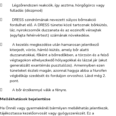
​
Légzőrendszeri reakciók, így asztma, hörgőgörcs vagy
fulladás (diszpnoé)
​
DRESS szindrómának nevezett súlyos bőrreakció
fordulhat elő. A DRESS tünetei közé tartoznak: bőrkiütés,
láz, nyirokcsomók duzzanata és az eozinofil vérsejtek
(egyfajta fehérvértest) számának növekedése.
​
A kezelés megkezdése után hamarosan jelentkező
kiterjedt, vörös, hámló kiütés, amely bőr alatti
duzzanatokkal, főként a bőrredőkben, a törzsön és a felső
végtagokon elhelyezkedő hólyagokkal és lázzal jár (akut
generalizált exantémás pusztulózis). Amennyiben ezen
tüneteket észleli magán, azonnal hagyja abba a Nurofen
végbélkúp szedését és forduljon orvoshoz. Lásd még 2.
pont.
​
A bőr érzékennyé válik a fényre.
Mellékhatások bejelentése
Ha Önnél vagy gyermekénél bármilyen mellékhatás jelentkezik,
tájékoztassa kezelőorvosát vagy gyógyszerészét. Ez a