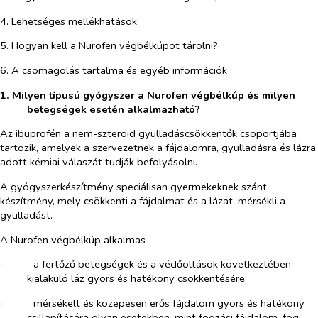
4. Lehetséges mellékhatások
5. Hogyan kell a Nurofen végbélkúpot tárolni?
6. A csomagolás tartalma és egyéb információk
1. Milyen típusú gyógyszer a Nurofen végbélkúp és milyen
betegségek esetén alkalmazható?
Az ibuprofén a nem-szteroid gyulladáscsökkentők csoportjába
tartozik, amelyek a szervezetnek a fájdalomra, gyulladásra és lázra
adott kémiai válaszát tudják befolyásolni.
A gyógyszerkészítmény speciálisan gyermekeknek szánt
készítmény, mely csökkenti a fájdalmat és a lázat, mérsékli a
gyulladást.
A Nurofen végbélkúp alkalmas
·​
a fertőző betegségek és a védőoltások következtében
kialakuló láz gyors és hatékony csökkentésére,
·​
mérsékelt és közepesen erős fájdalom gyors és hatékony
csillapítására olyan esetekben, mint fogzási fájdalom, fog-,