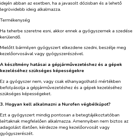
idején abban az esetben, ha a javasolt dózisban és a lehető
legrövidebb ideig alkalmazza.
Termékenység
Ha teherbe szeretne esni, akkor ennek a gyógyszernek a szedése
kerülendő.
Mielőtt bármilyen gyógyszert elkezdene szedni, beszélje meg
kezelőorvosával vagy gyógyszerészével.
A készítmény hatásai a gépjárművezetéshez és a gépek
kezeléséhez szükséges képességekre
Ez a gyógyszer nem, vagy csak elhanyagolható mértékben
befolyásolja a gépjárművezetéshez és a gépek kezeléséhez
szükséges képességeket.
3. Hogyan kell alkalmazni a Nurofen végbélkúpot?
Ezt a gyógyszert mindig pontosan a betegtájékoztatóban
leírtaknak megfelelően alkalmazza. Amennyiben nem biztos az
adagolást illetően, kérdezze meg kezelőorvosát vagy
gyógyszerészét.