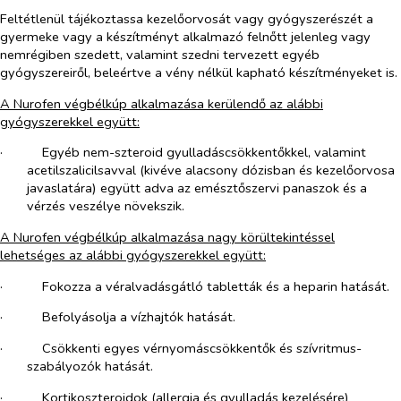
Feltétlenül tájékoztassa kezelőorvosát vagy gyógyszerészét a
gyermeke vagy a készítményt alkalmazó felnőtt jelenleg vagy
nemrégiben szedett, valamint szedni tervezett egyéb
gyógyszereiről, beleértve a vény nélkül kapható készítményeket is.
A Nurofen végbélkúp alkalmazása kerülendő az alábbi
gyógyszerekkel együtt:
·​
Egyéb nem-szteroid gyulladáscsökkentőkkel, valamint
acetilszalicilsavval (kivéve alacsony dózisban és kezelőorvosa
javaslatára) együtt adva az emésztőszervi panaszok és a
vérzés veszélye növekszik.
A Nurofen végbélkúp alkalmazása nagy körültekintéssel
lehetséges az alábbi gyógyszerekkel együtt:
·​
Fokozza a véralvadásgátló tabletták és a heparin hatását.
·​
Befolyásolja a vízhajtók hatását.
·​
Csökkenti egyes vérnyomáscsökkentők és szívritmus-
szabályozók hatását.
·​
Kortikoszteroidok (allergia és gyulladás kezelésére)