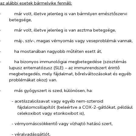
az alábbi esetek bármelyike fennáll:
·​
már volt, illetve jelenleg is van bármilyen emésztőszervi
betegsége,
·​
már volt, illetve jelenleg is van asztma betegsége,
·​
máj-, szív-, magas vérnyomás vagy veseproblémái vannak,
·​
ha mostanában nagyobb műtéten esett át,
·​
ha bizonyos immunológiai megbetegedése (szisztémás
lupusz eritematózusz (SLE) – az immunrendszert érintő
megbetegedés, mely fájdalmat, bőrelváltozásokat és egyéb
problémákat okoz) van.
·​
más gyógyszert is szed, különösen, ha:
-​
acetilszalicilsavat vagy egyéb nem-szteroid
fájdalomcsillapítót (beleértve a COX-2-gátlókat, például
celekoxibot vagy etorikoxibot is),
-​
vérnyomáscsökkentő vagy vízhajtó hatású szert,
-​
véralvadásgátlót,