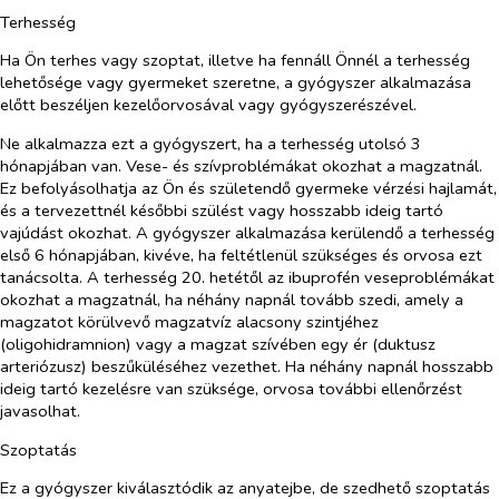
Terhesség
Ha Ön terhes vagy szoptat, illetve ha fennáll Önnél a terhesség
lehetősége vagy gyermeket szeretne, a gyógyszer alkalmazása
előtt beszéljen kezelőorvosával vagy gyógyszerészével.
Ne alkalmazza ezt a gyógyszert, ha a terhesség utolsó 3
hónapjában van. Vese- és szívproblémákat okozhat a magzatnál.
Ez befolyásolhatja az Ön és születendő gyermeke vérzési hajlamát,
és a tervezettnél későbbi szülést vagy hosszabb ideig tartó
vajúdást okozhat. A gyógyszer alkalmazása kerülendő a terhesség
első 6 hónapjában, kivéve, ha feltétlenül szükséges és orvosa ezt
tanácsolta. A terhesség 20. hetétől az ibuprofén veseproblémákat
okozhat a magzatnál, ha néhány napnál tovább szedi, amely a
magzatot körülvevő magzatvíz alacsony szintjéhez
(oligohidramnion) vagy a magzat szívében egy ér (duktusz
arteriózusz) beszűküléséhez vezethet. Ha néhány napnál hosszabb
ideig tartó kezelésre van szüksége, orvosa további ellenőrzést
javasolhat.
Szoptatás
Ez a gyógyszer kiválasztódik az anyatejbe, de szedhető szoptatás