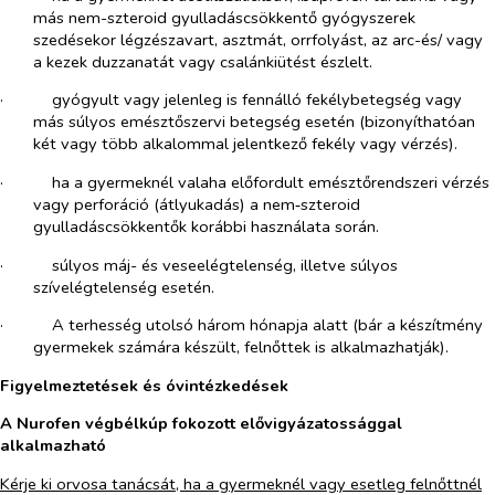
más nem-szteroid gyulladáscsökkentő gyógyszerek
szedésekor légzészavart, asztmát, orrfolyást, az arc-és/ vagy
a kezek duzzanatát vagy csalánkiütést észlelt.
·​
gyógyult vagy jelenleg is fennálló fekélybetegség vagy
más súlyos emésztőszervi betegség esetén (bizonyíthatóan
két vagy több alkalommal jelentkező fekély vagy vérzés).
·​
ha a gyermeknél valaha előfordult emésztőrendszeri vérzés
vagy perforáció (átlyukadás) a nem‑szteroid
gyulladáscsökkentők korábbi használata során.
·​
súlyos máj- és veseelégtelenség, illetve súlyos
szívelégtelenség esetén.
·​
A terhesség utolsó három hónapja alatt (bár a készítmény
gyermekek számára készült, felnőttek is alkalmazhatják).
Figyelmeztetések és óvintézkedések
A Nurofen végbélkúp fokozott elővigyázatossággal
alkalmazható
Kérje ki orvosa tanácsát, ha a gyermeknél vagy esetleg felnőttnél