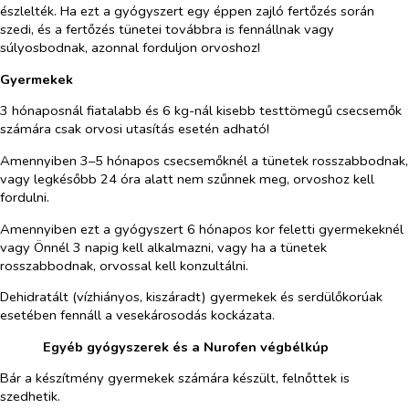
észlelték. Ha ezt a gyógyszert egy éppen zajló fertőzés során
szedi, és a fertőzés tünetei továbbra is fennállnak vagy
súlyosbodnak, azonnal forduljon orvoshoz!
Gyermekek
3 hónaposnál fiatalabb és 6 kg-nál kisebb testtömegű csecsemők
számára csak orvosi utasítás esetén adható!
Amennyiben 3–5 hónapos csecsemőknél a tünetek rosszabbodnak,
vagy legkésőbb 24 óra alatt nem szűnnek meg, orvoshoz kell
fordulni.
Amennyiben ezt a gyógyszert 6 hónapos kor feletti gyermekeknél
vagy Önnél 3 napig kell alkalmazni, vagy ha a tünetek
rosszabbodnak, orvossal kell konzultálni.
Dehidratált (vízhiányos, kiszáradt) gyermekek és serdülőkorúak
esetében fennáll a vesekárosodás kockázata.
​
Egyéb gyógyszerek és a Nurofen végbélkúp
Bár a készítmény gyermekek számára készült, felnőttek is
szedhetik.