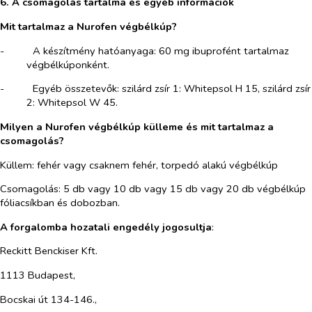
6. A csomagolás tartalma és egyéb információk
Mit tartalmaz a Nurofen végbélkúp?
-​
A készítmény hatóanyaga: 60 mg ibuprofént tartalmaz
végbélkúponként.
-​
Egyéb összetevők: szilárd zsír 1: Whitepsol H 15, szilárd zsír
2: Whitepsol W 45.
Milyen a Nurofen végbélkúp külleme és mit tartalmaz a
csomagolás?
Küllem: fehér vagy csaknem fehér, torpedó alakú végbélkúp
Csomagolás: 5 db vagy 10 db vagy 15 db vagy 20 db végbélkúp
fóliacsíkban és dobozban.
A forgalomba hozatali engedély jogosultja
:
Reckitt Benckiser Kft.
1113 Budapest,
Bocskai út 134-146.,