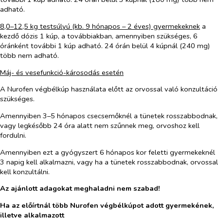
adható.
8,0–12,5 kg testsúlyú (kb. 9 hónapos – 2 éves) gyermekeknek
a
kezdő dózis 1 kúp, a továbbiakban, amennyiben szükséges, 6
óránként további 1 kúp adható. 24 órán belül 4 kúpnál (240 mg)
több nem adható.
Máj- és vesefunkció-károsodás esetén
A Nurofen végbélkúp használata előtt az orvossal való konzultáció
szükséges.
Amennyiben 3–5 hónapos csecsemőknél a tünetek rosszabbodnak,
vagy legkésőbb 24 óra alatt nem szűnnek meg, orvoshoz kell
fordulni.
Amennyiben ezt a gyógyszert 6 hónapos kor feletti gyermekeknél
3 napig kell alkalmazni, vagy ha a tünetek rosszabbodnak, orvossal
kell konzultálni.
Az ajánlott adagokat meghaladni nem szabad!
Ha az előírtnál több Nurofen végbélkúpot adott gyermekének,
illetve alkalmazott