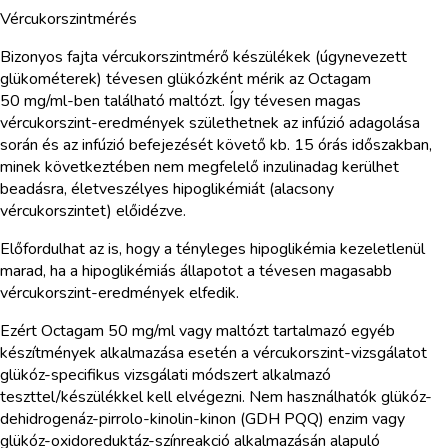
Vércukorszintmérés
Bizonyos fajta vércukorszintmérő készülékek (úgynevezett
glükométerek) tévesen glükózként mérik az Octagam
50 mg/ml-ben található maltózt. Így tévesen magas
vércukorszint-eredmények születhetnek az infúzió adagolása
során és az infúzió befejezését követő kb. 15 órás időszakban,
minek következtében nem megfelelő inzulinadag kerülhet
beadásra, életveszélyes hipoglikémiát (alacsony
vércukorszintet) előidézve.
Előfordulhat az is, hogy a tényleges hipoglikémia kezeletlenül
marad, ha a hipoglikémiás állapotot a tévesen magasabb
vércukorszint-eredmények elfedik.
Ezért Octagam 50 mg/ml vagy maltózt tartalmazó egyéb
készítmények alkalmazása esetén a vércukorszint-vizsgálatot
glükóz-specifikus vizsgálati módszert alkalmazó
teszttel/készülékkel kell elvégezni. Nem használhatók glükóz-
dehidrogenáz-pirrolo-kinolin-kinon (GDH PQQ) enzim vagy
glükóz-oxidoreduktáz-színreakció alkalmazásán alapuló