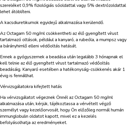
szereléket 0,9% fiziológiás sóoldattal vagy 5% dextrózoldattal
lehet átöblíteni.
A kacsdiuretikumok egyidejű alkalmazása kerülendő.
Az Octagam 50 mg/ml csökkentheti az élő gyengített vírust
tartalmazó oltások, például a kanyaró, a rubeóla, a mumpsz vagy
a bárányhimlő elleni védőoltás hatását.
Ennek a gyógyszernek a beadása után legalább 3 hónapnak el
kell telnie az élő gyengített vírust tartalmazó védőoltás
beadásáig. Kanyaró esetében a hatékonyság-csökkenés akár 1
évig is fennállhat.
Vérvizsgálatokra kifejtett hatás
Ha vérvizsgálatot végeznek Önnél az Octagam 50 mg/ml
alkalmazása után, kérjük, tájékoztassa a vérvételt végző
személyt vagy kezelőorvosát, hogy Ön előzőleg normál humán
immunglobulin oldatot kapott, mivel ez a kezelés
befolyásolhatja az eredményeket.