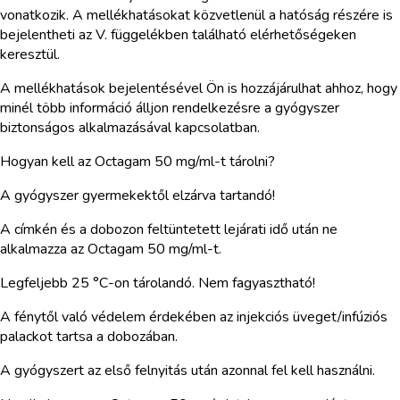
vonatkozik. A mellékhatásokat közvetlenül a hatóság részére is
bejelentheti az V. függelékben található elérhetőségeken
keresztül.
A mellékhatások bejelentésével Ön is hozzájárulhat ahhoz, hogy
minél több információ álljon rendelkezésre a gyógyszer
biztonságos alkalmazásával kapcsolatban.
Hogyan kell az Octagam 50 mg/ml-t tárolni?
A gyógyszer gyermekektől elzárva tartandó!
A címkén és a dobozon feltüntetett lejárati idő után ne
alkalmazza az Octagam 50 mg/ml-t.
Legfeljebb 25 °C-on tárolandó. Nem fagyasztható!
A fénytől való védelem érdekében az injekciós üveget/infúziós
palackot tartsa a dobozában.
A gyógyszert az első felnyitás után azonnal fel kell használni.