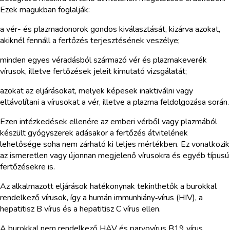
Ezek magukban foglalják:
a vér- és plazmadonorok gondos kiválasztását, kizárva azokat,
akiknél fennáll a fertőzés terjesztésének veszélye;
minden egyes véradásból származó vér és plazmakeverék
vírusok, illetve fertőzések jeleit kimutató vizsgálatát;
azokat az eljárásokat, melyek képesek inaktiválni vagy
eltávolítani a vírusokat a vér, illetve a plazma feldolgozása során.
Ezen intézkedések ellenére az emberi vérből vagy plazmából
készült gyógyszerek adásakor a fertőzés átvitelének
lehetősége soha nem zárható ki teljes mértékben. Ez vonatkozik
az ismeretlen vagy újonnan megjelenő vírusokra és egyéb típusú
fertőzésekre is.
Az alkalmazott eljárások hatékonynak tekinthetők a burokkal
rendelkező vírusok, így a humán immunhiány‑vírus (HIV), a
hepatitisz B vírus és a hepatitisz C vírus ellen.
A burokkal nem rendelkező HAV és parvovírus B19 vírus