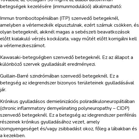
betegségek kezelésére (immunmoduláció) alkalmazható:
Immun trombocitopéniában (ITP) szenvedő betegeknél,
amelyben a vérlemezkék elpusztulnak, ezért számuk csökken, és
olyan betegeknél, akiknél magas a sebészeti beavatkozások
előtt kialakuló vérzés kockázata, vagy műtét előtt korrigálni kell
a vérlemezkeszámot.
Kawasaki-betegségben szenvedő betegeknél. Ez az állapot a
különböző szervek gyulladását eredményezi.
Guillain‑Barré szindrómában szenvedő betegeknél. Ez a
betegség az idegrendszer bizonyos területeinek gyulladásával
jár.
Krónikus gyulladásos demielinizációs poliradikuloneuropátiában
(chronic inflammatory demyelinating polyneuropathy – CIDP)
szenvedő betegeknél. Ez a betegség az idegrendszer perifériás
részeinek krónikus gyulladásához vezet, amely
izomgyengeséget és/vagy zsibbadást okoz, főleg a lábakban és
a kezekben.