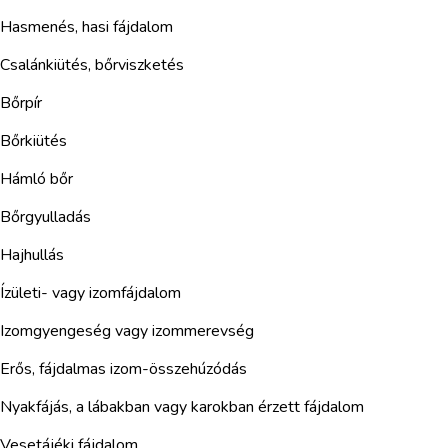
Hasmenés, hasi fájdalom
Csalánkiütés, bőrviszketés
Bőrpír
Bőrkiütés
Hámló bőr
Bőrgyulladás
Hajhullás
Ízületi- vagy izomfájdalom
Izomgyengeség vagy izommerevség
Erős, fájdalmas izom-összehúzódás
Nyakfájás, a lábakban vagy karokban érzett fájdalom
Vesetájéki fájdalom