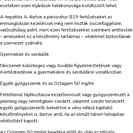
esetében ezen eljárások hatékonysága korlátozott lehet.
A hepatitis A, illetve a parvovírus B19 fertőzéseket az
immunglobulin kezeléssel még nem hozták összefüggésbe,
valószínűleg azért, mert ezen fertőzésekkel szembeni antitestek
– amelyeket ez a készítmény tartalmaz – védelmet biztosítanak
a szervezet számára.
Gyermekek és serdülők
Nincsenek különleges vagy további figyelmeztetések vagy
óvintézkedések a gyermekekre és serdülőkre vonatkozóan.
Egyéb gyógyszerek és az Octagam 50 mg/ml
Feltétlenül tájékoztassa kezelőorvosát vagy gyógyszerészét a
jelenleg vagy nemrégiben szedett, valamint szedni tervezett
egyéb gyógyszereiről, beleértve a vény nélkül kapható
készítményeket is, illetve arról, ha az elmúlt három hónapban
védőoltást kapott.
Az Octagam 50 mg/ml beadása előtt és után az infúziós