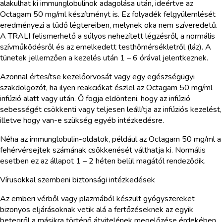
alakulhat ki immunglobulinok adagolása után, ideértve az
Octagam 50 mg/ml készítményt is. Ez folyadék felgyülemlését
eredményezi a tüdő légtereiben, melynek oka nem szíveredetű.
A TRALI felismerhető a súlyos nehezített légzésről, a normális
szívműködésről és az emelkedett testhőmérsékletről (láz). A
tünetek jellemzően a kezelés után 1 – 6 órával jelentkeznek.
Azonnal értesítse kezelőorvosát vagy egy egészségügyi
szakdolgozót, ha ilyen reakciókat észlel az Octagam 50 mg/ml
infúzió alatt vagy után. Ő fogja eldönteni, hogy az infúzió
sebességét csökkenti vagy teljesen leállítja az infúziós kezelést,
illetve hogy van-e szükség egyéb intézkedésre.
Néha az immunglobulin-oldatok, például az Octagam 50 mg/ml a
fehérvérsejtek számának csökkenését válthatja ki. Normális
esetben ez az állapot 1 – 2 héten belül magától rendeződik.
Vírusokkal szembeni biztonsági intézkedések
Az emberi vérből vagy plazmából készült gyógyszereket
bizonyos eljárásoknak vetik alá a fertőzéseknek az egyik
betegről a másikra történő átvitelének megelőzése érdekében.