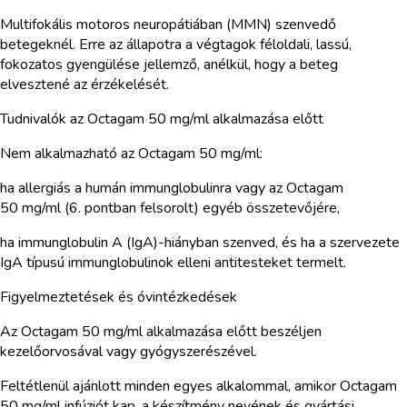
Multifokális motoros neuropátiában (MMN) szenvedő
betegeknél. Erre az állapotra a végtagok féloldali, lassú,
fokozatos gyengülése jellemző, anélkül, hogy a beteg
elvesztené az érzékelését.
Tudnivalók az Octagam 50 mg/ml alkalmazása előtt
Nem alkalmazható az Octagam 50 mg/ml:
ha allergiás a humán immunglobulinra vagy az Octagam
50 mg/ml (6. pontban felsorolt) egyéb összetevőjére,
ha immunglobulin A (IgA)-hiányban szenved, és ha a szervezete
IgA típusú immunglobulinok elleni antitesteket termelt.
Figyelmeztetések és óvintézkedések
Az Octagam 50 mg/ml alkalmazása előtt beszéljen
kezelőorvosával vagy gyógyszerészével.
Feltétlenül ajánlott minden egyes alkalommal, amikor Octagam
50 mg/ml infúziót kap, a készítmény nevének és gyártási