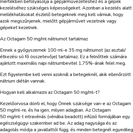
mértékben befolyásolja a gépjárművezetéshez és a gépek
kezeléséhez szükséges képességeket. Azonban a kezelés alatt
mellékhatásokat észlelő betegeknek meg kell várniuk, hogy
azok megszűnjenek, mielőtt gépjárművet vezetnek vagy
gépeket kezelnek.
Az Octagam 50 mg/ml nátriumot tartalmaz
Ennek a gyógyszernek 100 ml-e 35 mg nátriumot (az asztali/
étkezési só fő összetevője) tartalmaz. Ez a felnőttek számára
ajánlott maximális napi nátriumbevitel 1,75%-ának felel meg.
Ezt figyelembe kell venni azoknál a betegeknél, akik ellenőrzött
nátrium diétán vannak.
Hogyan kell alkalmazni az Octagam 50 mg/ml-t?
Kezelőorvosa dönti el, hogy Önnek szüksége van-e az Octagam
50 mg/ml-re, és ha igen, milyen adagban. Az Octagam
50 mg/ml-t intravénás (vénába beadott) infúzió formájában egy
egészségügyi szakember ad be. Az adag nagysága és az
adagolás módja a javallattól függ, és minden betegnél egyedileg