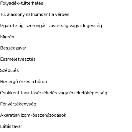
Folyadék-túlterhelés
Túl alacsony nátriumszint a vérben
Izgatottság, szorongás, zavartság vagy idegesség
Migrén
Beszédzavar
Eszméletvesztés
Szédülés
Bizsergő érzés a bőrön
Csökkent tapintásérzékelés vagy érzékelőképesség
Fényérzékenység
Akaratlan izom-összehúzódások
Látászavar