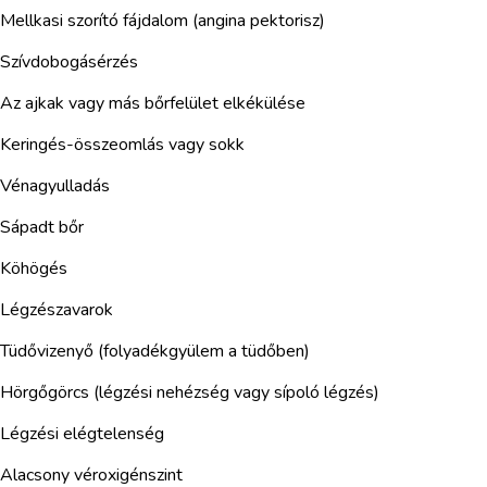
Mellkasi szorító fájdalom (angina pektorisz)
Szívdobogásérzés
Az ajkak vagy más bőrfelület elkékülése
Keringés-összeomlás vagy sokk
Vénagyulladás
Sápadt bőr
Köhögés
Légzészavarok
Tüdővizenyő (folyadékgyülem a tüdőben)
Hörgőgörcs (légzési nehézség vagy sípoló légzés)
Légzési elégtelenség
Alacsony véroxigénszint