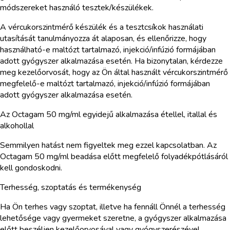
módszereket használó tesztek/készülékek.
A vércukorszintmérő készülék és a tesztcsíkok használati
utasítását tanulmányozza át alaposan, és ellenőrizze, hogy
használható-e maltózt tartalmazó, injekció/infúzió formájában
adott gyógyszer alkalmazása esetén. Ha bizonytalan, kérdezze
meg kezelőorvosát, hogy az Ön által használt vércukorszintmérő
megfelelő-e maltózt tartalmazó, injekció/infúzió formájában
adott gyógyszer alkalmazása esetén.
Az Octagam 50 mg/ml egyidejű alkalmazása étellel, itallal és
alkohollal
Semmilyen hatást nem figyeltek meg ezzel kapcsolatban. Az
Octagam 50 mg/ml beadása előtt megfelelő folyadékpótlásáról
kell gondoskodni.
Terhesség, szoptatás és termékenység
Ha Ön terhes vagy szoptat, illetve ha fennáll Önnél a terhesség
lehetősége vagy gyermeket szeretne, a gyógyszer alkalmazása
előtt beszéljen kezelőorvosával vagy gyógyszerészével