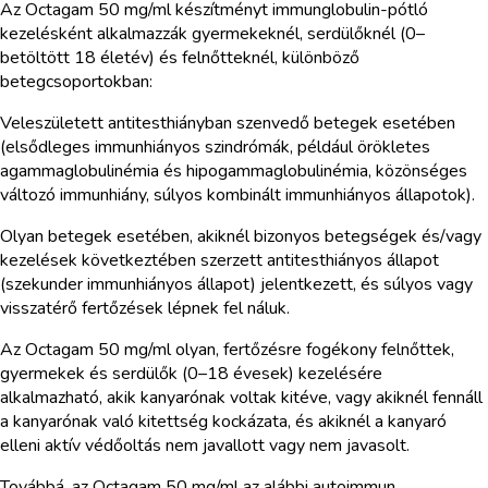
Az Octagam 50 mg/ml készítményt immunglobulin-pótló
kezelésként alkalmazzák gyermekeknél, serdülőknél (0–
betöltött 18 életév) és felnőtteknél, különböző
betegcsoportokban:
Veleszületett antitesthiányban szenvedő betegek esetében
(elsődleges immunhiányos szindrómák, például örökletes
agammaglobulinémia és hipogammaglobulinémia, közönséges
változó immunhiány, súlyos kombinált immunhiányos állapotok).
Olyan betegek esetében, akiknél bizonyos betegségek és/vagy
kezelések következtében szerzett antitesthiányos állapot
(szekunder immunhiányos állapot) jelentkezett, és súlyos vagy
visszatérő fertőzések lépnek fel náluk.
Az Octagam 50 mg/ml olyan, fertőzésre fogékony felnőttek,
gyermekek és serdülők (0–18 évesek) kezelésére
alkalmazható, akik kanyarónak voltak kitéve, vagy akiknél fennáll
a kanyarónak való kitettség kockázata, és akiknél a kanyaró
elleni aktív védőoltás nem javallott vagy nem javasolt.
Továbbá, az Octagam 50 mg/ml az alábbi autoimmun