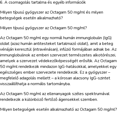
6. A csomagolás tartalma és egyéb információk
Milyen típusú gyógyszer az Octagam 50 mg/ml és milyen
betegségek esetén alkalmazható?
Milyen típusú gyógyszer az Octagam 50 mg/ml?
Az Octagam 50 mg/ml egy normál humán immunglobulin (IgG)
oldat (azaz humán antitesteket tartalmazó oldat), amit a beteg
vénáján keresztül (intravénásan), infúzió formájában adnak be. Az
immunglobulinok az emberi szervezet természetes alkotórészei,
amelyek a szervezet védekezőképességét erősítik. Az Octagam
50 mg/ml rendelkezik mindazon IgG-hatásokkal, amelyekkel egy
egészséges ember szervezete rendelkezik. Ez a gyógyszer –
megfelelő adagolás mellett – a kórosan alacsony IgG-szintet
visszaállíthatja a normális tartományba.
Az Octagam 50 mg/ml az ellenanyagok széles spektrumával
rendelkezik a különböző fertőző ágensekkel szemben.
Milyen betegségek esetén alkalmazható az Octagam 50 mg/ml?