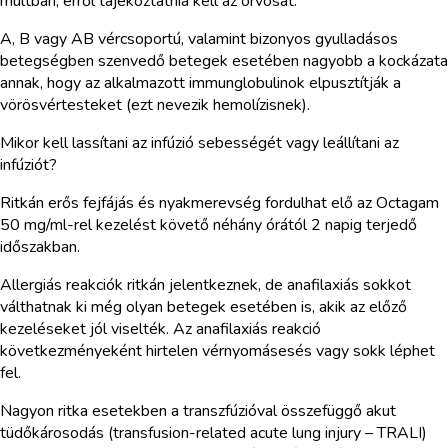
múltban, erről tájékoztatnia kell az orvosát.
A, B vagy AB vércsoportú, valamint bizonyos gyulladásos
betegségben szenvedő betegek esetében nagyobb a kockázata
annak, hogy az alkalmazott immunglobulinok elpusztítják a
vörösvértesteket (ezt nevezik hemolízisnek).
Mikor kell lassítani az infúzió sebességét vagy leállítani az
infúziót?
Ritkán erős fejfájás és nyakmerevség fordulhat elő az Octagam
50 mg/ml-rel kezelést követő néhány órától 2 napig terjedő
időszakban.
Allergiás reakciók ritkán jelentkeznek, de anafilaxiás sokkot
válthatnak ki még olyan betegek esetében is, akik az előző
kezeléseket jól viselték. Az anafilaxiás reakció
következményeként hirtelen vérnyomásesés vagy sokk léphet
fel.
Nagyon ritka esetekben a transzfúzióval összefüggő akut
tüdőkárosodás (transfusion-related acute lung injury – TRALI)