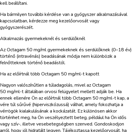
kell beállítani.
Ha bármilyen további kérdése van a gyógyszer alkalmazásával
kapcsolatban, kérdezze meg kezelőorvosát vagy
gyógyszerészét.
Alkalmazás gyermekeknél és serdülőknél
Az Octagam 50 mg/ml gyermekeknek és serdülőknek (0–18 év)
történő (intravénás) beadásának módja nem különbözik a
felnőtteknek történő beadástól.
Ha az előírtnál több Octagam 50 mg/ml-t kapott
Nagyon valószínűtlen a túladagolás, mivel az Octagam
50 mg/ml-t általában orvosi felügyelet mellett adják be. Ha
ennek ellenére Ön az előírtnál több Octagam 50 mg/ml-t kap, a
vére túl sűrűvé (hiperviszkózussá) válhat, amely fokozhatja a
vérrögök kialakulásának a kockázatát. Ez különösen akkor
történhet meg, ha Ön veszélyeztett beteg, például ha Ön idős
vagy szív-, illetve vesebetegségben szenved. Gondoskodjon
arról, hogy jól hidratált legyen. Tájékoztassa kezelőorvosát, ha