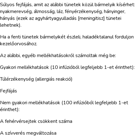
Súlyos fejfájás, amit az alábbi tünetek közül bármelyik kísérhet:
nyakmerevség, álmosság, láz, fényérzékenység, hányinger,
hányás (ezek az agyhártyagyulladás [meningitisz] tünetei
lehetnek).
Ha a fenti tünetek bármelyikét észleli, haladéktalanul forduljon
kezelőorvosához.
Az alábbi, egyéb mellékhatásokról számoltak még be:
Gyakori mellékhatások (10 infúzióból legfeljebb 1-et érinthet):
Túlérzékenység (allergiás reakció)
Fejfájás
Nem gyakori mellékhatások (100 infúzióból legfeljebb 1-et
érinthet):
A fehérvérsejtek csökkent száma
A szívverés megváltozása