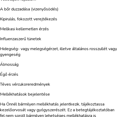
A bőr duzzadása (vizenyősödés)
Kipirulás, fokozott verejtékezés
Mellkasi kellemetlen érzés
Influenzaszerű tünetek
Hidegség- vagy melegségérzet, illetve általános rosszullét vagy
gyengeség
Álmosság
Égő érzés
Téves vércukoreredmények
Mellékhatások bejelentése
Ha Önnél bármilyen mellékhatás jelentkezik, tájékoztassa
kezelőorvosát vagy gyógyszerészét. Ez a betegtájékoztatóban
fel nem sorolt bármilyen lehetséges mellékhatásra is