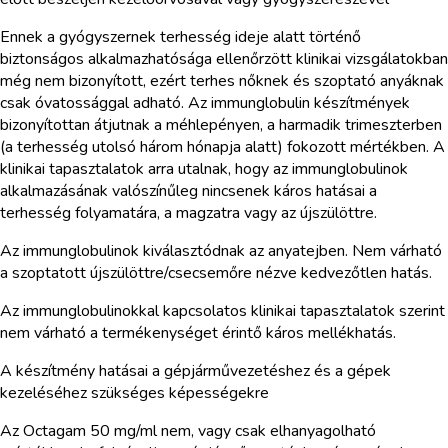
Ennek a gyógyszernek terhesség ideje alatt történő
biztonságos alkalmazhatósága ellenőrzött klinikai vizsgálatokban
még nem bizonyított, ezért terhes nőknek és szoptató anyáknak
csak óvatossággal adható. Az immunglobulin készítmények
bizonyítottan átjutnak a méhlepényen, a harmadik trimeszterben
(a terhesség utolsó három hónapja alatt) fokozott mértékben. A
klinikai tapasztalatok arra utalnak, hogy az immunglobulinok
alkalmazásának valószínűleg nincsenek káros hatásai a
terhesség folyamatára, a magzatra vagy az újszülöttre.
Az immunglobulinok kiválasztódnak az anyatejben. Nem várható
a szoptatott újszülöttre/csecsemőre nézve kedvezőtlen hatás.
Az immunglobulinokkal kapcsolatos klinikai tapasztalatok szerint
nem várható a termékenységet érintő káros mellékhatás.
A készítmény hatásai a gépjárművezetéshez és a gépek
kezeléséhez szükséges képességekre
Az Octagam 50 mg/ml nem, vagy csak elhanyagolható