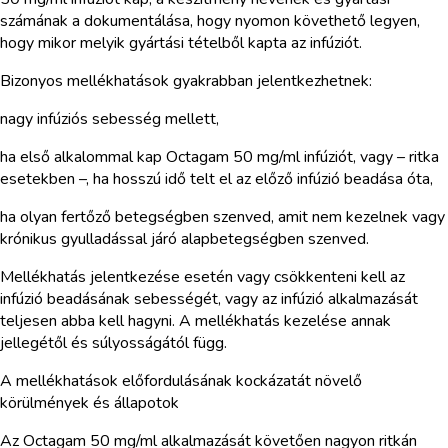
számának a dokumentálása, hogy nyomon követhető legyen,
hogy mikor melyik gyártási tételből kapta az infúziót.
Bizonyos mellékhatások gyakrabban jelentkezhetnek:
nagy infúziós sebesség mellett,
ha első alkalommal kap Octagam 50 mg/ml infúziót, vagy – ritka
esetekben –, ha hosszú idő telt el az előző infúzió beadása óta,
ha olyan fertőző betegségben szenved, amit nem kezelnek vagy
krónikus gyulladással járó alapbetegségben szenved.
Mellékhatás jelentkezése esetén vagy csökkenteni kell az
infúzió beadásának sebességét, vagy az infúzió alkalmazását
teljesen abba kell hagyni. A mellékhatás kezelése annak
jellegétől és súlyosságától függ.
A mellékhatások előfordulásának kockázatát növelő
körülmények és állapotok
Az Octagam 50 mg/ml alkalmazását követően nagyon ritkán