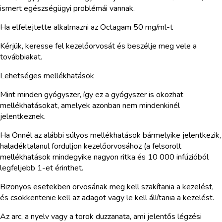
ismert egészségügyi problémái vannak.
Ha elfelejtette alkalmazni az Octagam 50 mg/ml-t
Kérjük, keresse fel kezelőorvosát és beszélje meg vele a
továbbiakat.
Lehetséges mellékhatások
Mint minden gyógyszer, így ez a gyógyszer is okozhat
mellékhatásokat, amelyek azonban nem mindenkinél
jelentkeznek.
Ha Önnél az alábbi súlyos mellékhatások bármelyike jelentkezik,
haladéktalanul forduljon kezelőorvosához (a felsorolt
mellékhatások mindegyike nagyon ritka és 10 000 infúzióból
legfeljebb 1-et érinthet.
Bizonyos esetekben orvosának meg kell szakítania a kezelést,
és csökkentenie kell az adagot vagy le kell állítania a kezelést.
Az arc, a nyelv vagy a torok duzzanata, ami jelentős légzési