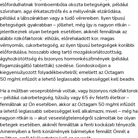
előfordulhatnak tromboembólia okozta betegségek, például
szívroham, agyi érkatasztrófa és a mélyvénák elzáródása,
például a lábszárakban vagy a tüdő vérereiben. Ilyen típusú
betegségek gyakrabban – jóllehet, még így is nagyon ritkán –
jelentkeznek olyan betegek esetében, akiknél fennállnak az
alábbi rizikófaktorok: elhízás, előrehaladott kor, magas
vérnyomás, cukorbetegség, az ilyen típusú betegségek korábbi
előfordulása, hosszabb ideig tartó mozgáskorlátozottság,
ágyhozkötöttség és bizonyos hormonkészítmények (például
fogamzásgátló tabletták) szedése. Gondoskodjon a
kiegyensúlyozott folyadékbevitelről; emellett az Octagam
50 mg/ml infúziót a lehető leglassabb sebességgel kell beadni.
Ha a múltban veseproblémái voltak, vagy bizonyos rizikófaktorok
– például cukorbetegség, túlsúly vagy 65 év feletti életkor –
fennállnak az Ön esetében, akkor az Octagam 50 mg/ml infúziót
a lehető leglassabb sebességgel kell alkalmazni, mivel – még ha
nagyon ritkán is – akut veseelégtelenségről számoltak be olyan
betegek esetében, akiknél fennálltak a fenti kockázati tényezők.
Amennyiben a fenti körülmények bármelyike fennállt Önnél a