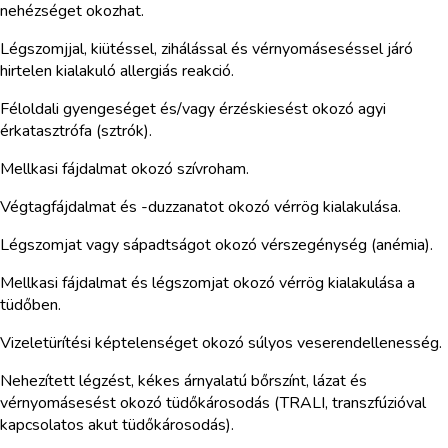
nehézséget okozhat.
Légszomjjal, kiütéssel, zihálással és vérnyomáseséssel járó
hirtelen kialakuló allergiás reakció.
Féloldali gyengeséget és/vagy érzéskiesést okozó agyi
érkatasztrófa (sztrók).
Mellkasi fájdalmat okozó szívroham.
Végtagfájdalmat és -duzzanatot okozó vérrög kialakulása.
Légszomjat vagy sápadtságot okozó vérszegénység (anémia).
Mellkasi fájdalmat és légszomjat okozó vérrög kialakulása a
tüdőben.
Vizeletürítési képtelenséget okozó súlyos veserendellenesség.
Nehezített légzést, kékes árnyalatú bőrszínt, lázat és
vérnyomásesést okozó tüdőkárosodás (TRALI, transzfúzióval
kapcsolatos akut tüdőkárosodás).