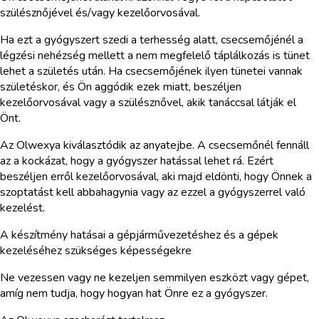
szülésznőjével és/vagy kezelőorvosával.
Ha ezt a gyógyszert szedi a terhesség alatt, csecsemőjénél a
légzési nehézség mellett a nem megfelelő táplálkozás is tünet
lehet a születés után. Ha csecsemőjének ilyen tünetei vannak
születéskor, és Ön aggódik ezek miatt, beszéljen
kezelőorvosával vagy a szülésznővel, akik tanáccsal látják el
Önt.
Az Olwexya kiválasztódik az anyatejbe. A csecsemőnél fennáll
az a kockázat, hogy a gyógyszer hatással lehet rá. Ezért
beszéljen erről kezelőorvosával, aki majd eldönti, hogy Önnek a
szoptatást kell abbahagynia vagy az ezzel a gyógyszerrel való
kezelést.
A készítmény hatásai a gépjárművezetéshez és a gépek
kezeléséhez szükséges képességekre
Ne vezessen vagy ne kezeljen semmilyen eszközt vagy gépet,
amíg nem tudja, hogy hogyan hat Önre ez a gyógyszer.