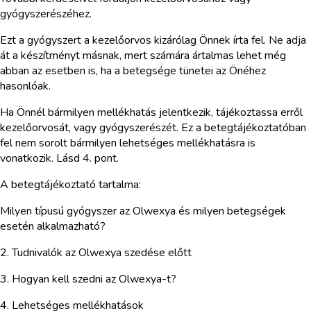
gyógyszerészéhez.
Ezt a gyógyszert a kezelőorvos kizárólag Önnek írta fel. Ne adja
át a készítményt másnak, mert számára ártalmas lehet még
abban az esetben is, ha a betegsége tünetei az Önéhez
hasonlóak.
Ha Önnél bármilyen mellékhatás jelentkezik, tájékoztassa erről
kezelőorvosát, vagy gyógyszerészét. Ez a betegtájékoztatóban
fel nem sorolt bármilyen lehetséges mellékhatásra is
vonatkozik. Lásd 4. pont.
A betegtájékoztató tartalma:
Milyen típusú gyógyszer az Olwexya és milyen betegségek
esetén alkalmazható?
2. Tudnivalók az Olwexya szedése előtt
3. Hogyan kell szedni az Olwexya-t?
4. Lehetséges mellékhatások