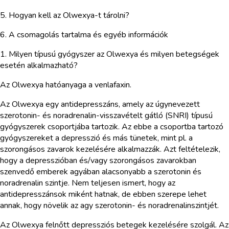
5. Hogyan kell az Olwexya-t tárolni?
6. A csomagolás tartalma és egyéb információk
1. Milyen típusú gyógyszer az Olwexya és milyen betegségek
esetén alkalmazható?
Az Olwexya hatóanyaga a venlafaxin.
Az Olwexya egy antidepresszáns, amely az úgynevezett
szerotonin- és noradrenalin-visszavételt gátló (SNRI) típusú
gyógyszerek csoportjába tartozik. Az ebbe a csoportba tartozó
gyógyszereket a depresszió és más tünetek, mint pl. a
szorongásos zavarok kezelésére alkalmazzák. Azt feltételezik,
hogy a depresszióban és/vagy szorongásos zavarokban
szenvedő emberek agyában alacsonyabb a szerotonin és
noradrenalin szintje. Nem teljesen ismert, hogy az
antidepresszánsok miként hatnak, de ebben szerepe lehet
annak, hogy növelik az agy szerotonin- és noradrenalinszintjét.
Az Olwexya felnőtt depressziós betegek kezelésére szolgál. Az