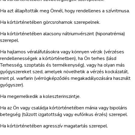
Ha azt állapították meg Önnél, hogy rendellenes a szívritmusa.
Ha kórtörténetében görcsrohamok szerepelnek.
Ha kórtörténetében alacsony nátriumvérszint (hiponatrémia)
szerepel.
Ha hajlamos véraláfutásokra vagy könnyen vérzik (vérzéses
rendellenességek a kórtörténetben), ha Ön terhes (lásd
Terhesség, szoptatás és termékenység), vagy ha olyan más
gyógyszereket szed, amelyek növelhetik a vérzés kockázatát,
mint pl. warfarin (vérrögképződés megakadályozására használt
gyógyszer).
Ha megemelkedik a koleszterinszintje.
Ha az Ön vagy családja kórtörténetében mánia vagy bipoláris
betegség (túlzott izgatottság vagy eufórikus érzés) szerepel.
Ha kórtörténetében agresszív magatartás szerepel.