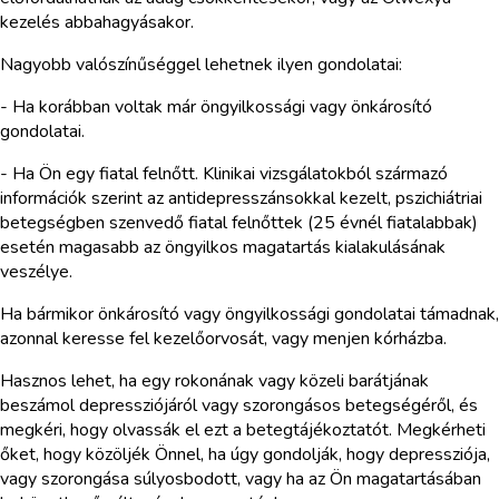
kezelés abbahagyásakor.
Nagyobb valószínűséggel lehetnek ilyen gondolatai:
- Ha korábban voltak már öngyilkossági vagy önkárosító
gondolatai.
- Ha Ön egy fiatal felnőtt. Klinikai vizsgálatokból származó
információk szerint az antidepresszánsokkal kezelt, pszichiátriai
betegségben szenvedő fiatal felnőttek (25 évnél fiatalabbak)
esetén magasabb az öngyilkos magatartás kialakulásának
veszélye.
Ha bármikor önkárosító vagy öngyilkossági gondolatai támadnak,
azonnal keresse fel kezelőorvosát, vagy menjen kórházba.
Hasznos lehet, ha egy rokonának vagy közeli barátjának
beszámol depressziójáról vagy szorongásos betegségéről, és
megkéri, hogy olvassák el ezt a betegtájékoztatót. Megkérheti
őket, hogy közöljék Önnel, ha úgy gondolják, hogy depressziója,
vagy szorongása súlyosbodott, vagy ha az Ön magatartásában