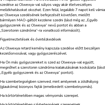
szedése az Olwexya-val súlyos vagy akár életveszélyes
mellékhatásokat okozhat. Ezen felül, legalább 7 napot kell várnia
az Olwexya szedésének befejezését követően, mielőtt
bármilyen MAO-gátlót kezdene szedni (lásd még az „Egyéb
gyógyszerek és az Olwexya” nevű pontot és abban a
„Szerotonin szindróma”-ra vonatkozó információt).
Figyelmeztetések és óvintézkedések
Az Olwexya retard kemény kapszula szedése előtt beszéljen
kezelőorvosával, vagy gyógyszerészével.
Ha Ön más gyógyszereket is szed az Olwexya-val együtt,
megnőhet a szerotonin szindróma kialakulásának kockázata (lásd
„Egyéb gyógyszerek és az Olwexya” pontot).
Ha szembetegségben szenved, mint amilyenek a zöldhályog
(glaukóma) bizonyos fajtái (emelkedett szembelnyomás).
Ha kórtörténetében magas vérnyomás szerepel.
Ha kórtörténetében szívbetegségek szerepelnek.