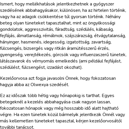
Ismert, hogy mellékhatások jelentkezhetnek a gyógyszer
szedésének abbahagyásakor, különösen, ha az hirtelen történik,
vagy ha az adagok csökkentése túl gyorsan történik. Néhány
beteg olyan tüneteket tapasztalhat, mint az öngyilkossági
gondolatok, aggresszivitás, fáradtság, szédülés, kábaság,
fejfájás, álmatlanság, rémálmok, szájszárazság, étvágytalanság,
hányinger, hasmenés, idegesség, izgatottság, zavartság,
fülcsengés, bizsergés vagy ritkán áramütésszerű érzés,
gyengeség, verejtékezés, görcsök vagy influenzaszerű tünetek,
látászavarok és vérnyomás emelkedés (ami például fejfájást,
szédülést, fülcsengést, izzadást okozhat).
Kezelőorvosa azt fogja javasolni Önnek, hogy fokozatosan
hagyja abba az Olwexya szedését.
Ez az időszak több hétig vagy hónapokig is tarthat. Egyes
betegeknél a kezelés abbahagyása csak nagyon lassan,
fokozatosan hónapok vagy még hosszabb idő alatt hajtható
végre. Ha ezen tünetek közül bármelyik jelentkezik Önnél vagy
más kellemetlen tüneteket tapasztal, kérjen kezelőorvosától
további tanácsot.