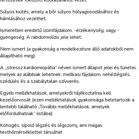
Súlyos kiütés, amely a bőr súlyos hólyagosodásához és
hámlásához vezethet.
Ismeretlen eredetű izomfájdalom, -érzékenység, vagy -
gyengeség. A rabdomiolízis jele lehet.
Nem ismert (a gyakoriság a rendelkezésre álló adatokból nem
állapítható meg)
A „stressz kardiomiopátia” néven ismert állapot jelei és tünetei,
melyek az alábbiak lehetnek: mellkasi fájdalom, nehézlégzés,
szédülés és a szabálytalan szívverés.
Egyéb mellékhatások, amelyekről tájékoztatnia kell
kezelőorvosát (ezen mellékhatások gyakorisága beletartozik a
lentebb található „További mellékhatások, amelyek
előfordulhatnak” listába):
Köhögés, sípoló légzés és légszomj, ami magas
testhőmérséklettel társulhat