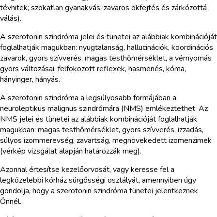
tévhitek; szokatlan gyanakvás; zavaros okfejtés és zárkózottá
válás).
A szerotonin szindróma jelei és tünetei az alábbiak kombinációját
foglalhatják magukban: nyugtalanság, hallucinációk, koordinációs
zavarok, gyors szívverés, magas testhőmérséklet, a vérnyomás
gyors változásai, felfokozott reflexek, hasmenés, kóma,
hányinger, hányás.
A szerotonin szindróma a legsúlyosabb formájában a
neuroleptikus malignus szindrómára (NMS) emlékeztethet. Az
NMS jelei és tünetei az alábbiak kombinációját foglalhatják
magukban: magas testhőmérséklet, gyors szívverés, izzadás,
súlyos izommerevség, zavartság, megnövekedett izomenzimek
(vérkép vizsgálat alapján határozzák meg).
Azonnal értesítse kezelőorvosát, vagy keresse fel a
legközelebbi kórház sürgősségi osztályát, amennyiben úgy
gondolja, hogy a szerotonin szindróma tünetei jelentkeznek
Önnél.