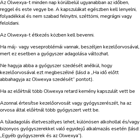
Az Olwexya-t minden nap körülbelül ugyanabban az időben,
reggel és este vegye be. A kapszulákat egészben kell lenyelni,
folyadékkal és nem szabad felnyitni, széttörni, megrágni vagy
feloldani.
Az Olwexya-t étkezés közben kell bevenni.
Ha máj- vagy veseproblémái vannak, beszéljen kezelőorvosával,
mert ez esetben a gyógyszer adagolása változhat.
Ne hagyja abba a gyógyszer szedését anélkül, hogy
kezelőorvosával ezt megbeszélné (lásd a „Ha idő előtt
abbahagyja az Olwexya szedését” pontot).
Ha az előírtnál több Olwexya retard kemény kapszulát vett be
Azonnal értesítse kezelőorvosát vagy gyógyszerészét, ha az
orvosa által előírtnál több gyógyszert vett be.
A túladagolás életveszélyes lehet, különösen alkohollal és/vagy
bizonyos gyógyszerekkel való egyidejű alkalmazás esetén (lásd:
„Egyéb gyógyszerek és az Olwexya”).