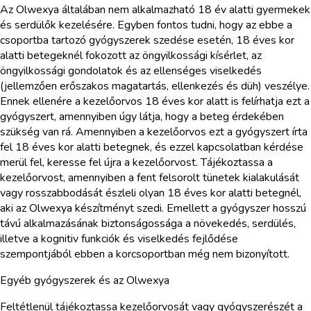
Az Olwexya általában nem alkalmazható 18 év alatti gyermekek
és serdülők kezelésére. Egyben fontos tudni, hogy az ebbe a
csoportba tartozó gyógyszerek szedése esetén, 18 éves kor
alatti betegeknél fokozott az öngyilkossági kísérlet, az
öngyilkossági gondolatok és az ellenséges viselkedés
(jellemzően erőszakos magatartás, ellenkezés és düh) veszélye.
Ennek ellenére a kezelőorvos 18 éves kor alatt is felírhatja ezt a
gyógyszert, amennyiben úgy látja, hogy a beteg érdekében
szükség van rá. Amennyiben a kezelőorvos ezt a gyógyszert írta
fel 18 éves kor alatti betegnek, és ezzel kapcsolatban kérdése
merül fel, keresse fel újra a kezelőorvost. Tájékoztassa a
kezelőorvost, amennyiben a fent felsorolt tünetek kialakulását
vagy rosszabbodását észleli olyan 18 éves kor alatti betegnél,
aki az Olwexya készítményt szedi. Emellett a gyógyszer hosszú
távú alkalmazásának biztonságossága a növekedés, serdülés,
illetve a kognitiv funkciók és viselkedés fejlődése
szempontjából ebben a korcsoportban még nem bizonyított.
Egyéb gyógyszerek és az Olwexya
Feltétlenül tájékoztassa kezelőorvosát vagy gyógyszerészét a