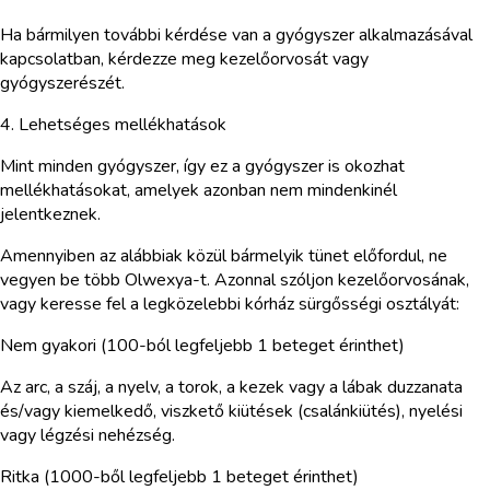
Ha bármilyen további kérdése van a gyógyszer alkalmazásával
kapcsolatban, kérdezze meg kezelőorvosát vagy
gyógyszerészét.
4. Lehetséges mellékhatások
Mint minden gyógyszer, így ez a gyógyszer is okozhat
mellékhatásokat, amelyek azonban nem mindenkinél
jelentkeznek.
Amennyiben az alábbiak közül bármelyik tünet előfordul, ne
vegyen be több Olwexya-t. Azonnal szóljon kezelőorvosának,
vagy keresse fel a legközelebbi kórház sürgősségi osztályát:
Nem gyakori (100-ból legfeljebb 1 beteget érinthet)
Az arc, a száj, a nyelv, a torok, a kezek vagy a lábak duzzanata
és/vagy kiemelkedő, viszkető kiütések (csalánkiütés), nyelési
vagy légzési nehézség.
Ritka (1000-ből legfeljebb 1 beteget érinthet)