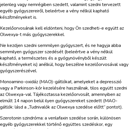
jelenleg vagy nemrégiben szedett, valamint szedni tervezett
egyéb gyógyszereiről, beleértve a vény nélkül kapható
készítményeket is.
Kezelőorvosának kell eldönteni, hogy Ön szedheti-e együtt az
Olwexya-t más gyógyszerekkel.
Ne kezdjen szedni semmilyen gyógyszert, és ne hagyja abba
semmilyen gyógyszer szedését (beleértve a vény nélkül
kapható, a természetes és a gyógynövényből készült
készítményeket is) anélkül, hogy beszélne kezelőorvosával vagy
gyógyszerészével.
Monoamino-oxidáz (MAO)-gátlókat, amelyeket a depresszió
vagy a Parkinson-kór kezelésére használnak, tilos együtt szedni
az Olwexya-val. Tájékoztassa kezelőorvosát, amennyiben az
elmúlt 14 napon belül ilyen gyógyszereket szedett (MAO-
gátlók: lásd a „Tudnivalók az Olwexya szedése előtt” pontot).
Szerotonin szindróma: a venlafaxin szedése során, különösen
egyéb gyógyszerekkel történő együttes szedéskor, egy