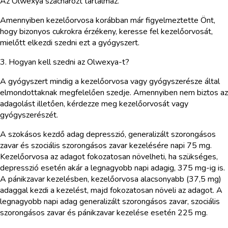
Az Olwexya szacharózt tartalmaz.
Amennyiben kezelőorvosa korábban már figyelmeztette Önt,
hogy bizonyos cukrokra érzékeny, keresse fel kezelőorvosát,
mielőtt elkezdi szedni ezt a gyógyszert.
3. Hogyan kell szedni az Olwexya-t?
A gyógyszert mindig a kezelőorvosa vagy gyógyszerésze által
elmondottaknak megfelelően szedje. Amennyiben nem biztos az
adagolást illetően, kérdezze meg kezelőorvosát vagy
gyógyszerészét.
A szokásos kezdő adag depresszió, generalizált szorongásos
zavar és szociális szorongásos zavar kezelésére napi 75 mg.
Kezelőorvosa az adagot fokozatosan növelheti, ha szükséges,
depresszió esetén akár a legnagyobb napi adagig, 375 mg-ig is.
A pánikzavar kezelésben, kezelőorvosa alacsonyabb (37,5 mg)
adaggal kezdi a kezelést, majd fokozatosan növeli az adagot. A
legnagyobb napi adag generalizált szorongásos zavar, szociális
szorongásos zavar és pánikzavar kezelése esetén 225 mg.