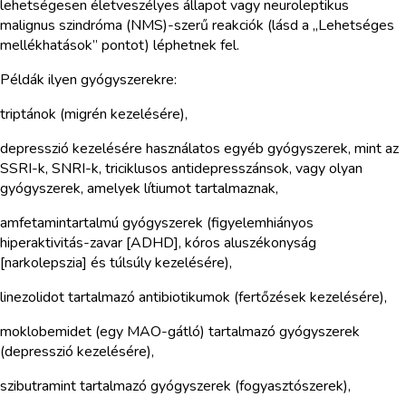
lehetségesen életveszélyes állapot vagy neuroleptikus
malignus szindróma (NMS)-szerű reakciók (lásd a „Lehetséges
mellékhatások” pontot) léphetnek fel.
Példák ilyen gyógyszerekre:
triptánok (migrén kezelésére),
depresszió kezelésére használatos egyéb gyógyszerek, mint az
SSRI-k, SNRI-k, triciklusos antidepresszánsok, vagy olyan
gyógyszerek, amelyek lítiumot tartalmaznak,
amfetamintartalmú gyógyszerek (figyelemhiányos
hiperaktivitás-zavar [ADHD], kóros aluszékonyság
[narkolepszia] és túlsúly kezelésére),
linezolidot tartalmazó antibiotikumok (fertőzések kezelésére),
moklobemidet (egy MAO-gátló) tartalmazó gyógyszerek
(depresszió kezelésére),
szibutramint tartalmazó gyógyszerek (fogyasztószerek),