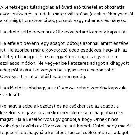
A lehetséges túladagolás a következő tüneteket okozhatja:
gyors szívverés, a tudati szintek változásai (az aluszékonyságtól
a kómáig), homályos látás, görcsök vagy rohamok és hányás.
Ha elfelejtette bevenni az Olwexya retard kemény kapszulát
Ha elfelejt bevenni egy adagot, pótolja azonnal, amint eszébe
jut. Ha azonban már a következő adag esedékes, hagyja ki az
elfelejtett adagot és csak egyetlen adagot vegyen be a
szokásos módon. Ne vegyen be kétszeres adagot a kihagyott
adag pótlására. Ne vegyen be ugyanazon a napon több
Olwexya-t, mint az előírt napi mennyiség.
Ha idő előtt abbahagyja az Olwexya retard kemény kapszula
szedését
Ne hagyja abba a kezelést és ne csökkentse az adagot a
kezelőorvos javaslata nélkül még akkor sem, ha jobban érzi
magát. Ha a kezelőorvos úgy gondolja, hogy Önnek nincs
szüksége tovább az Olwexya-ra, azt kérheti Öntől, hogy mielőtt
teljesen abbahagyná a kezelést, lassan csökkentse az adagot.