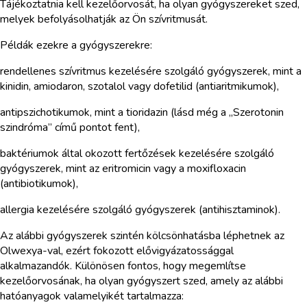
Tájékoztatnia kell kezelőorvosát, ha olyan gyógyszereket szed,
melyek befolyásolhatják az Ön szívritmusát.
Példák ezekre a gyógyszerekre:
rendellenes szívritmus kezelésére szolgáló gyógyszerek, mint a
kinidin, amiodaron, szotalol vagy dofetilid (antiaritmikumok),
antipszichotikumok, mint a tioridazin (lásd még a „Szerotonin
szindróma” című pontot fent),
baktériumok által okozott fertőzések kezelésére szolgáló
gyógyszerek, mint az eritromicin vagy a moxifloxacin
(antibiotikumok),
allergia kezelésére szolgáló gyógyszerek (antihisztaminok).
Az alábbi gyógyszerek szintén kölcsönhatásba léphetnek az
Olwexya-val, ezért fokozott elővigyázatossággal
alkalmazandók. Különösen fontos, hogy megemlítse
kezelőorvosának, ha olyan gyógyszert szed, amely az alábbi
hatóanyagok valamelyikét tartalmazza: