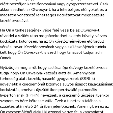
előtt beszéljen kezelőorvosával vagy gyógyszerészével. Csak
akkor szedheti az Olwexya-t, ha a lehetséges előnyöket és a
magzatra vonatkozó lehetséges kockázatokat megbeszélte
kezelőorvosával.
Ha Ön a terhességének vége felé veszi be az Olwexya-t,
röviddel a szülés után megnövekedhet az erős hüvelyi vérzés
kockázata, különösen, ha az Ön kórelőzményében előfordult
vérzési zavar. Kezelőorvosának vagy a szülésznőjének tudnia
kell, hogy Ön Olwexya-t is szed, hogy tanácsot tudjon adni
Önnek.
Győződjön meg arról, hogy szülésznője és/vagy kezelőorvosa
tudja, hogy Ön Olwexya-kezelés alatt áll. Amennyiben
terhesség alatt kezelik, hasonló gyógyszerek (SSRI-k)
növelhetik a csecsemőnél bizonyos súlyos állapot kialakulásának
kockázatát, amelyet újszülöttkori perzisztáló pulmonális
hypertoniának (PPHN) neveznek, a csecsemő légzése ilyenkor
szapora és bőre kékessé válik. Ezek a tünetek általában a
születés utáni első 24 órában jelentkeznek. Amennyiben ez az
Ön csecsemőjénél alakul ki azonnal vegye fel a kapcsolatot