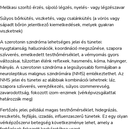
Mellkasi szorító érzés, sípoló légzés, nyelés- vagy légzészavar
Súlyos bőrkiütés, viszketés, vagy csalánkiütés (a vörös vagy
sápadt bőrön jelentkező kiemelkedések, melyek gyakran
viszketnek)
A szerotonin szindróma lehetséges jelei és tünetei:
nyugtalanság, hallucinációk, koordináció megszűnése, szapora
szívverés, emelkedett testhőmérséklet, a vérnyomás gyors
változásai, túlzottan élénk reflexek, hasmenés, kóma, hányinger,
hányás. A szerotonin szindróma a legsúlyosabb formájában a
neuroleptikus malignus szindrómára (NMS) emlékeztethet. Az
NMS jelei és tünetei az alábbiak kombinációi lehetnek: láz,
szapora szívverés, verejtékezés, súlyos izommerevség,
zavarodottság, fokozott izom-enzimek (vérképvizsgálattal
határozzák meg)
Fertőzés jelei, például magas testhőmérséklet, hidegrázás,
reszketés, fejfájás, izzadás, influenzaszerű tünetek. Ez egy olyan
vérképzőszervi betegség következménye lehet, amely a
fertőzések fokozott kockázatához vezet.