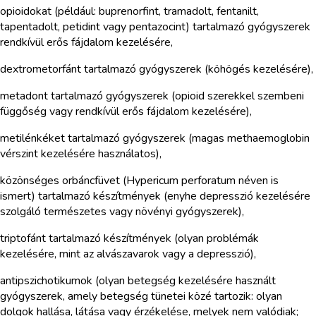
opioidokat (például: buprenorfint, tramadolt, fentanilt,
tapentadolt, petidint vagy pentazocint) tartalmazó gyógyszerek
rendkívül erős fájdalom kezelésére,
dextrometorfánt tartalmazó gyógyszerek (köhögés kezelésére),
metadont tartalmazó gyógyszerek (opioid szerekkel szembeni
függőség vagy rendkívül erős fájdalom kezelésére),
metilénkéket tartalmazó gyógyszerek (magas methaemoglobin
vérszint kezelésére használatos),
közönséges orbáncfüvet (Hypericum perforatum néven is
ismert) tartalmazó készítmények (enyhe depresszió kezelésére
szolgáló természetes vagy növényi gyógyszerek),
triptofánt tartalmazó készítmények (olyan problémák
kezelésére, mint az alvászavarok vagy a depresszió),
antipszichotikumok (olyan betegség kezelésére használt
gyógyszerek, amely betegség tünetei közé tartozik: olyan
dolgok hallása, látása vagy érzékelése, melyek nem valódiak;