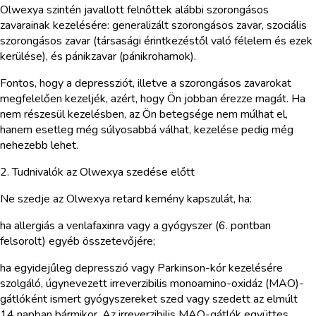
Olwexya szintén javallott felnőttek alábbi szorongásos
zavarainak kezelésére: generalizált szorongásos zavar, szociális
szorongásos zavar (társasági érintkezéstől való félelem és ezek
kerülése), és pánikzavar (pánikrohamok).
Fontos, hogy a depressziót, illetve a szorongásos zavarokat
megfelelően kezeljék, azért, hogy Ön jobban érezze magát. Ha
nem részesül kezelésben, az Ön betegsége nem múlhat el,
hanem esetleg még súlyosabbá válhat, kezelése pedig még
nehezebb lehet.
2. Tudnivalók az Olwexya szedése előtt
Ne szedje az Olwexya retard kemény kapszulát, ha:
ha allergiás a venlafaxinra vagy a gyógyszer (6. pontban
felsorolt) egyéb összetevőjére;
ha egyidejűleg depresszió vagy Parkinson-kór kezelésére
szolgáló, úgynevezett irreverzibilis monoamino-oxidáz (MAO)-
gátlóként ismert gyógyszereket szed vagy szedett az elmúlt
14 napban bármikor. Az irreverzibilis MAO-gátlók együttes