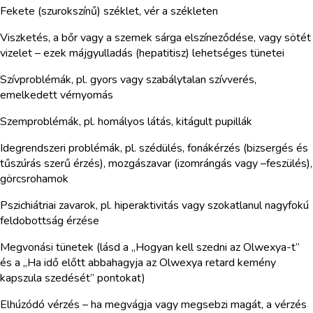
Fekete (szurokszínű) széklet, vér a székleten
Viszketés, a bőr vagy a szemek sárga elszíneződése, vagy sötét
vizelet – ezek májgyulladás (hepatitisz) lehetséges tünetei
Szívproblémák, pl. gyors vagy szabálytalan szívverés,
emelkedett vérnyomás
Szemproblémák, pl. homályos látás, kitágult pupillák
Idegrendszeri problémák, pl. szédülés, fonákérzés (bizsergés és
tűszúrás szerű érzés), mozgászavar (izomrángás vagy –feszülés),
görcsrohamok
Pszichiátriai zavarok, pl. hiperaktivitás vagy szokatlanul nagyfokú
feldobottság érzése
Megvonási tünetek (lásd a „Hogyan kell szedni az Olwexya-t”
és a „Ha idő előtt abbahagyja az Olwexya retard kemény
kapszula szedését” pontokat)
Elhúzódó vérzés – ha megvágja vagy megsebzi magát, a vérzés