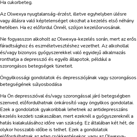
Ha cukorbeteg.
Az Olwexya nyugtalanság-érzést, illetve egyhelyben ülésre
vagy állásra való képtelenséget okozhat a kezelés első néhány
hetében. Ha ez előfordul Önnél, szóljon kezelőorvosának.
Ne fogyasszon alkoholt az Olwexya-kezelés során, mert az erős
fáradtsághoz és eszméletvesztéshez vezethet. Az alkohollal
és/vagy bizonyos gyógyszerekkel való egyidejű alkalmazás
ronthatja a depresszió és egyéb állapotok, például a
szorongásos betegségek tüneteit.
Öngyilkossági gondolatok és depressziójának vagy szorongásos
betegségének súlyosbodása
Ha Ön depresszióval és/vagy szorongással járó betegségben
szenved, előfordulhatnak önkárosító vagy öngyilkos gondolatai.
Ezek a gondolatok gyakoribbak lehetnek az antidepresszáns
kezelés kezdeti szakaszában, mert ezeknél a gyógyszereknél a
hatás kialakulásához időre van szükség. Ez általában két hét, de
olykor hosszabb időbe is telhet. Ezek a gondolatok
előfordulhatnak az adag csökkentésekor, vagy az Olwexya-