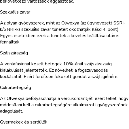
bekövetkező változások aggasztóak.
Szexuális zavar
Az olyan gyógyszerek, mint az Olwexya (az úgynevezett SSRI-
k/SNRI-k) szexuális zavar tüneteit okozhatják (lásd 4. pont).
Egyes esetekben ezek a tünetek a kezelés leállítása után is
fennálltak.
Szájszárazság
A venlafaxinnal kezelt betegek 10%-ánál szájszárazság
kialakulását jelentették. Ez növelheti a fogszuvasodás
kockázatát. Ezért fordítson fokozott gondot a szájhigiénére.
Cukorbetegség
Az Olwexya befolyásolhatja a vércukorszintjét, ezért lehet, hogy
módosítani kell a cukorbetegségére alkalmazott gyógyszerének
adagolását.
Gyermekek és serdülők