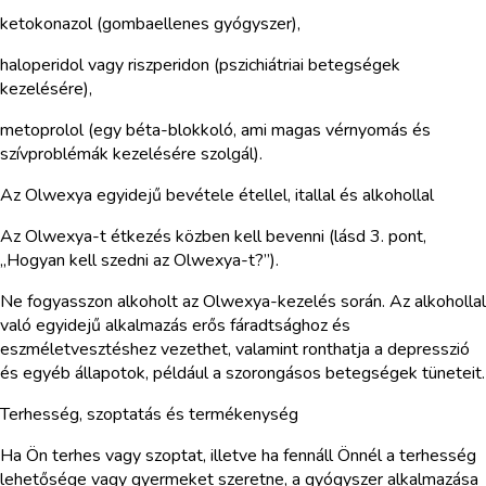
ketokonazol (gombaellenes gyógyszer),
haloperidol vagy riszperidon (pszichiátriai betegségek
kezelésére),
metoprolol (egy béta-blokkoló, ami magas vérnyomás és
szívproblémák kezelésére szolgál).
Az Olwexya egyidejű bevétele étellel, itallal és alkohollal
Az Olwexya-t étkezés közben kell bevenni (lásd 3. pont,
„Hogyan kell szedni az Olwexya-t?”).
Ne fogyasszon alkoholt az Olwexya-kezelés során. Az alkohollal
való egyidejű alkalmazás erős fáradtsághoz és
eszméletvesztéshez vezethet, valamint ronthatja a depresszió
és egyéb állapotok, például a szorongásos betegségek tüneteit.
Terhesség, szoptatás és termékenység
Ha Ön terhes vagy szoptat, illetve ha fennáll Önnél a terhesség
lehetősége vagy gyermeket szeretne, a gyógyszer alkalmazása