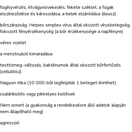
fogínyvérzés, étvágynövekedés, fekete széklet, a fogak
elszíneződése és károsodása, a belek elzáródása (ileusz)
bőrszárazság, Herpes simplex vírus által okozott vírusbetegség,
fokozott fényérzékenység (a bőr érzékenysége a napfényre)
véres vizelet
a menstruáció kimaradása
testtömeg-változás, baktériumok által okozott bőrfertőzés
(cellulitisz)
Nagyon ritka (10 000-ből legfeljebb 1 beteget érinthet)
csalánkiütés vagy pikkelyes kiütések
Nem ismert (a gyakoriság a rendelkezésre álló adatok alapján
nem állapítható meg)
agresszió