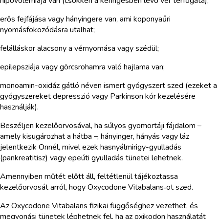
hipovolémiája van (csökken a keringésben levő vér térfogata);
erős fejfájása vagy hányingere van, ami koponyaűri
nyomásfokozódásra utalhat;
felálláskor alacsony a vérnyomása vagy szédül;
epilepsziája vagy görcsrohamra való hajlama van;
monoamin-oxidáz gátló néven ismert gyógyszert szed (ezeket a
gyógyszereket depresszió vagy Parkinson kór kezelésére
használják).
Beszéljen kezelőorvosával, ha súlyos gyomortáji fájdalom –
amely kisugározhat a hátba –, hányinger, hányás vagy láz
jelentkezik Önnél, mivel ezek hasnyálmirigy-gyulladás
(pankreatitisz) vagy epeúti gyulladás tünetei lehetnek.
Amennyiben műtét előtt áll, feltétlenül tájékoztassa
kezelőorvosát arról, hogy Oxycodone Vitabalans‑ot szed.
Az Oxycodone Vitabalans fizikai függőséghez vezethet, és
megvonási tünetek léphetnek fel, ha az oxikodon használatát