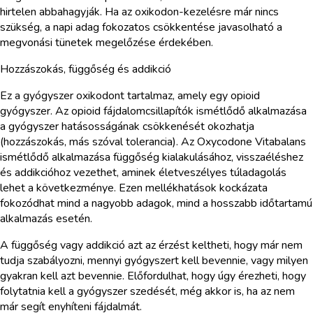
hirtelen abbahagyják. Ha az oxikodon-kezelésre már nincs
szükség, a napi adag fokozatos csökkentése javasolható a
megvonási tünetek megelőzése érdekében.
Hozzászokás, függőség és addikció
Ez a gyógyszer oxikodont tartalmaz, amely egy opioid
gyógyszer. Az opioid fájdalomcsillapítók ismétlődő alkalmazása
a gyógyszer hatásosságának csökkenését okozhatja
(hozzászokás, más szóval tolerancia). Az Oxycodone Vitabalans
ismétlődő alkalmazása függőség kialakulásához, visszaéléshez
és addikcióhoz vezethet, aminek életveszélyes túladagolás
lehet a következménye. Ezen mellékhatások kockázata
fokozódhat mind a nagyobb adagok, mind a hosszabb időtartamú
alkalmazás esetén.
A függőség vagy addikció azt az érzést keltheti, hogy már nem
tudja szabályozni, mennyi gyógyszert kell bevennie, vagy milyen
gyakran kell azt bevennie. Előfordulhat, hogy úgy érezheti, hogy
folytatnia kell a gyógyszer szedését, még akkor is, ha az nem
már segít enyhíteni fájdalmát.