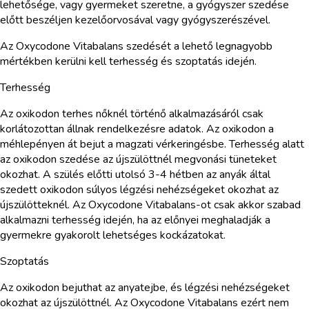
lehetősége, vagy gyermeket szeretne, a gyógyszer szedése
előtt beszéljen kezelőorvosával vagy gyógyszerészével.
Az Oxycodone Vitabalans szedését a lehető legnagyobb
mértékben kerülni kell terhesség és szoptatás idején.
Terhesség
Az oxikodon terhes nőknél történő alkalmazásáról csak
korlátozottan állnak rendelkezésre adatok. Az oxikodon a
méhlepényen át bejut a magzati vérkeringésbe. Terhesség alatt
az oxikodon szedése az újszülöttnél megvonási tüneteket
okozhat. A szülés előtti utolsó 3-4 hétben az anyák által
szedett oxikodon súlyos légzési nehézségeket okozhat az
újszülötteknél. Az Oxycodone Vitabalans-ot csak akkor szabad
alkalmazni terhesség idején, ha az előnyei meghaladják a
gyermekre gyakorolt lehetséges kockázatokat.
Szoptatás
Az oxikodon bejuthat az anyatejbe, és légzési nehézségeket
okozhat az újszülöttnél. Az Oxycodone Vitabalans ezért nem