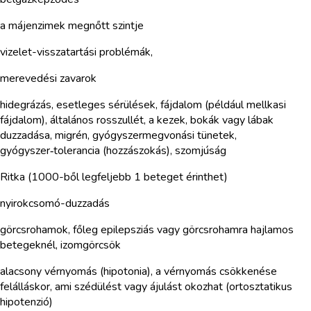
a májenzimek megnőtt szintje
vizelet-visszatartási problémák,
merevedési zavarok
hidegrázás, esetleges sérülések, fájdalom (például mellkasi
fájdalom), általános rosszullét, a kezek, bokák vagy lábak
duzzadása, migrén, gyógyszermegvonási tünetek,
gyógyszer‑tolerancia (hozzászokás), szomjúság
Ritka (1000-ből legfeljebb 1 beteget érinthet)
nyirokcsomó-duzzadás
görcsrohamok, főleg epilepsziás vagy görcsrohamra hajlamos
betegeknél, izomgörcsök
alacsony vérnyomás (hipotonia), a vérnyomás csökkenése
felálláskor, ami szédülést vagy ájulást okozhat (ortosztatikus
hipotenzió)