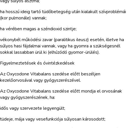
vagy súlyos asztma;
ha hosszú ideig tartó tüdőbetegség után kialakult szívproblémái
(kor pulmonále) vannak;
ha vérében magas a széndioxid szintje;
vékonybél működési zavar (paralitikus ileusz) esetén, illetve ha
súlyos hasi fájdalmai vannak, vagy ha gyomra a szükségesnél
sokkal lassabban ürül ki (elhúzódó gyomor-ürülés).
Figyelmeztetések és óvintézkedések
Az Oxycodone Vitabalans szedése előtt beszéljen
kezelőorvosával vagy gyógyszerészével.
Az Oxycodone Vitabalans szedése előtt mondja el orvosának
vagy gyógyszerészének, ha:
idős vagy szervezete legyengült;
tüdeje, mája vagy vesefunkciója súlyosan károsodott;