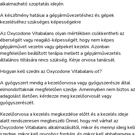
alkalmazható szoptatás idején.
A készítmény hatásai a gépjárművezetéshez és gépek
kezeléséhez szükséges képességekre
Az Oxycodone Vitabalans olyan mértékben csökkentheti az
éberségét vagy reagáló-képességét, hogy nem képes
gépjárművet vezetni vagy gépeket kezelni. Azonban
megfelelően beállított terápia mellett a gépjárművezetés
általános tiltására nincs szükség. Kérje orvosa tanácsát.
Hogyan kell szedni az Oxycodone Vitabalans‑ot?
A gyógyszert mindig a kezelőorvosa vagy gyógyszerésze által
elmondottaknak megfelelően szedje. Amennyiben nem biztos az
adagolást illetően, kérdezze meg kezelőorvosát vagy
gyógyszerészét.
Kezelőorvosa a kezelés megkezdése előtt és a kezelés ideje
alatt rendszeresen megbeszéli Önnel, hogy mit várhat az
Oxycodone Vitabalans alkalmazásától, mikor és mennyi ideig kell
szednie, mikor kell orvoshoz fordulni, és mikor kell abbahagynia a