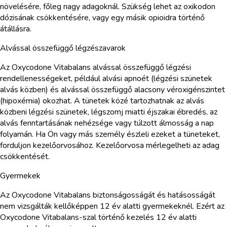
növelésére, főleg nagy adagoknál. Szükség lehet az oxikodon
dózisának csökkentésére, vagy egy másik opioidra történő
átállásra.
Alvással összefüggő légzészavarok
Az Oxycodone Vitabalans alvással összefüggő légzési
rendellenességeket, például alvási apnoét (légzési szünetek
alvás közben) és alvással összefüggő alacsony véroxigénszintet
(hipoxémia) okozhat. A tünetek közé tartozhatnak az alvás
közbeni légzési szünetek, légszomj miatti éjszakai ébredés, az
alvás fenntartásának nehézsége vagy túlzott álmosság a nap
folyamán. Ha Ön vagy más személy észleli ezeket a tüneteket,
forduljon kezelőorvosához. Kezelőorvosa mérlegelheti az adag
csökkentését.
Gyermekek
Az Oxycodone Vitabalans biztonságosságát és hatásosságát
nem vizsgálták kellőképpen 12 év alatti gyermekeknél. Ezért az
Oxycodone Vitabalans-szal történő kezelés 12 év alatti