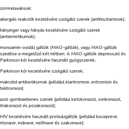
izomrelaxánsok;
allergiás reakciók kezelésére szolgáló szerek (antihisztaminok);
hányinger vagy hányás kezelésére szolgáló szerek
(antiemetikumok);
monoamin-oxidáz gátlók (MAO-gátlók), vagy MAO-gátlók
szedése a megelőző két hétben. A MAO-gátlók depresszió és
Parkinson kór kezelésére használt gyógyszerek;
Parkinson kór kezelésére szolgáló szerek;
makrolid antibiotikumok (például klaritromicin, eritromicin és
telitromicin);
azol-gombaellenes szerek (például ketokonazol, vorikonazol,
itrakonazol és pozakonazol);
HIV kezelésére használt proteázgátlók (például boceprevir,
ritonavir, indinavir, nelfinavir és szakvinavir);