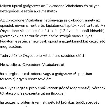
Milyen típusú gyógyszer az Oxycodone Vitabalans és milyen
betegségek esetén alkalmazható?
Az Oxycodone Vitabalans hatóanyaga az oxikodon, amely az
opioidok néven ismert erős fájdalomcsillapítók közé tartozik. Az
Oxycodone Vitabalans felnőttek és (12 éves és annál idősebb)
gyermekek és serdülők kezelésére szolgál olyan súlyos
fájdalom esetén, amely csak opioid analgetikumokkal kezelhető
megfelelően.
Tudnivalók az Oxycodone Vitabalans szedése előtt
Ne szedje az Oxycodone Vitabalans‑ot:
ha allergiás az oxikodonra vagy a gyógyszer (6. pontban
felsorolt) egyéb összetevőjére;
ha súlyos légzési problémái vannak (légzésdepresszió), vérének
túl alacsony az oxigéntartalma (hipoxia);
ha légzési problémái vannak, például krónikus tüdőbetegség