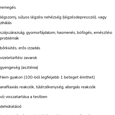
remegés
légszomj, súlyos légzési nehézség (légzésdepresszió), vagy
zihálás
szájszárazság, gyomorfájdalom, hasmenés, böfögés, emésztési
problémák
bőrkiütés, erős izzadás
vizeletürítési zavarok
gyengeség (aszténia)
Nem gyakori (100-ból legfeljebb 1 beteget érinthet)
anafilaxiás reakciók, túlérzékenység, allergiás reakciók
víz visszatartása a testben
dehidratáció