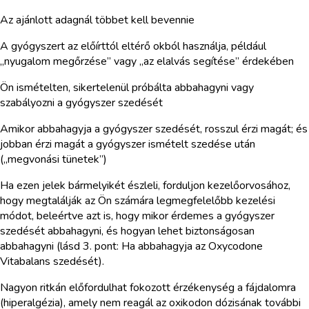
Az ajánlott adagnál többet kell bevennie
A gyógyszert az előírttól eltérő okból használja, például
„nyugalom megőrzése” vagy „az elalvás segítése” érdekében
Ön ismételten, sikertelenül próbálta abbahagyni vagy
szabályozni a gyógyszer szedését
Amikor abbahagyja a gyógyszer szedését, rosszul érzi magát; és
jobban érzi magát a gyógyszer ismételt szedése után
(„megvonási tünetek”)
Ha ezen jelek bármelyikét észleli, forduljon kezelőorvosához,
hogy megtalálják az Ön számára legmegfelelőbb kezelési
módot, beleértve azt is, hogy mikor érdemes a gyógyszer
szedését abbahagyni, és hogyan lehet biztonságosan
abbahagyni (lásd 3. pont: Ha abbahagyja az Oxycodone
Vitabalans szedését).
Nagyon ritkán előfordulhat fokozott érzékenység a fájdalomra
(hiperalgézia), amely nem reagál az oxikodon dózisának további