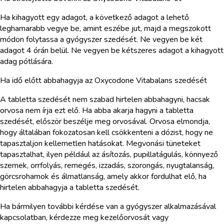
Ha kihagyott egy adagot, a következő adagot a lehető
leghamarabb vegye be, amint eszébe jut, majd a megszokott
módon folytassa a gyógyszer szedését. Ne vegyen be két
adagot 4 órán belül. Ne vegyen be kétszeres adagot a kihagyott
adag pótlására.
Ha idő előtt abbahagyja az Oxycodone Vitabalans szedését
A tabletta szedését nem szabad hirtelen abbahagyni, hacsak
orvosa nem írja ezt elő. Ha abba akarja hagyni a tabletta
szedését, először beszélje meg orvosával. Orvosa elmondja,
hogy általában fokozatosan kell csökkenteni a dózist, hogy ne
tapasztaljon kellemetlen hatásokat. Megvonási tüneteket
tapasztalhat, ilyen például az ásítozás, pupillatágulás, könnyező
szemek, orrfolyás, remegés, izzadás, szorongás, nyugtalanság,
görcsrohamok és álmatlanság, amely akkor fordulhat elő, ha
hirtelen abbahagyja a tabletta szedését.
Ha bármilyen további kérdése van a gyógyszer alkalmazásával
kapcsolatban, kérdezze meg kezelőorvosát vagy