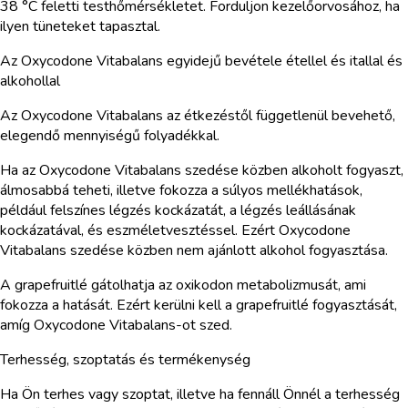
38 °C feletti testhőmérsékletet. Forduljon kezelőorvosához, ha
ilyen tüneteket tapasztal.
Az Oxycodone Vitabalans egyidejű bevétele étellel és itallal és
alkohollal
Az Oxycodone Vitabalans az étkezéstől függetlenül bevehető,
elegendő mennyiségű folyadékkal.
Ha az Oxycodone Vitabalans szedése közben alkoholt fogyaszt,
álmosabbá teheti, illetve fokozza a súlyos mellékhatások,
például felszínes légzés kockázatát, a légzés leállásának
kockázatával, és eszméletvesztéssel. Ezért Oxycodone
Vitabalans szedése közben nem ajánlott alkohol fogyasztása.
A grapefruitlé gátolhatja az oxikodon metabolizmusát, ami
fokozza a hatását. Ezért kerülni kell a grapefruitlé fogyasztását,
amíg Oxycodone Vitabalans-ot szed.
Terhesség, szoptatás és termékenység
Ha Ön terhes vagy szoptat, illetve ha fennáll Önnél a terhesség