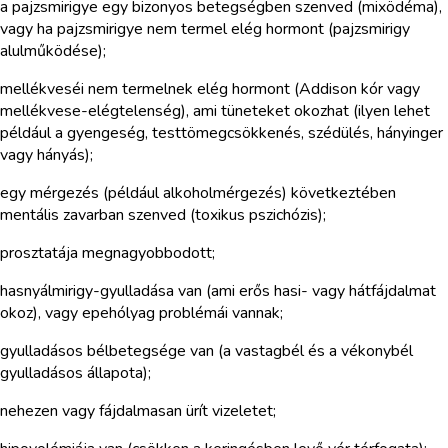
a pajzsmirigye egy bizonyos betegségben szenved (mixödéma),
vagy ha pajzsmirigye nem termel elég hormont (pajzsmirigy
alulműködése);
mellékveséi nem termelnek elég hormont (Addison kór vagy
mellékvese-elégtelenség), ami tüneteket okozhat (ilyen lehet
például a gyengeség, testtömegcsökkenés, szédülés, hányinger
vagy hányás);
egy mérgezés (például alkoholmérgezés) következtében
mentális zavarban szenved (toxikus pszichózis);
prosztatája megnagyobbodott;
hasnyálmirigy-gyulladása van (ami erős hasi- vagy hátfájdalmat
okoz), vagy epehólyag problémái vannak;
gyulladásos bélbetegsége van (a vastagbél és a vékonybél
gyulladásos állapota);
nehezen vagy fájdalmasan ürít vizeletet;