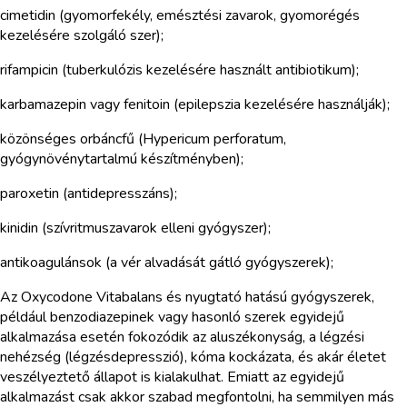
cimetidin (gyomorfekély, emésztési zavarok, gyomorégés
kezelésére szolgáló szer);
rifampicin (tuberkulózis kezelésére használt antibiotikum);
karbamazepin vagy fenitoin (epilepszia kezelésére használják);
közönséges orbáncfű (Hypericum perforatum,
gyógynövénytartalmú készítményben);
paroxetin (antidepresszáns);
kinidin (szívritmuszavarok elleni gyógyszer);
antikoagulánsok (a vér alvadását gátló gyógyszerek);
Az Oxycodone Vitabalans és nyugtató hatású gyógyszerek,
például benzodiazepinek vagy hasonló szerek egyidejű
alkalmazása esetén fokozódik az aluszékonyság, a légzési
nehézség (légzésdepresszió), kóma kockázata, és akár életet
veszélyeztető állapot is kialakulhat. Emiatt az egyidejű
alkalmazást csak akkor szabad megfontolni, ha semmilyen más