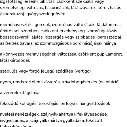
izgatottság, érzelmi labilitás, csökkent szexuális vágy,
személyiség-változás, hallucinációk, látászavarok, kóros hallás
(hiperakuzis), gyógyszerfüggőség
memóriavesztés, görcsök, izomtónus változások, fájdalommal,
érintéssel szembeni csökkent érzékenység, izomrángatózás,
beszédzavarok, ájulás, bizsergés vagy zsibbadás (paresztézia),
az ízérzés zavara, az izommozgások koordinációjának hiánya
a könnyezés mennyiségének változása, csökkent pupillaméret,
látáskárosodás
szédülés vagy forgó jellegű szédülés (vertigo)
gyors, rendszertelen szívverés, szívdobogásérzés (palpitáció)
a vérerek kitágulása
fokozódó köhögés, torokfájás, orrfolyás, hangváltozások
nyelési nehézségek, szájnyálkahártya kifekélyesedése,
ínygyulladás, a szájnyálkahártya gyulladása, fokozott
bélgázképződés