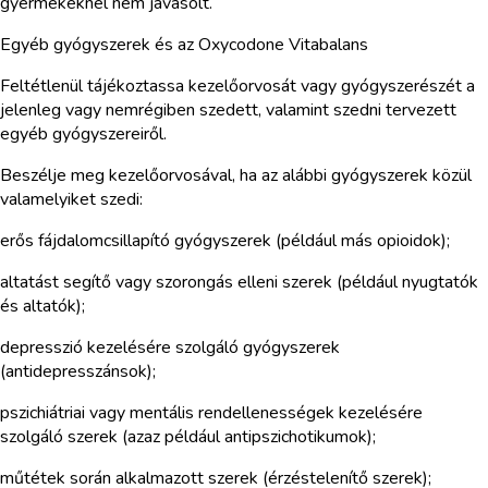
gyermekeknél nem javasolt.
Egyéb gyógyszerek és az Oxycodone Vitabalans
Feltétlenül tájékoztassa kezelőorvosát vagy gyógyszerészét a
jelenleg vagy nemrégiben szedett, valamint szedni tervezett
egyéb gyógyszereiről.
Beszélje meg kezelőorvosával, ha az alábbi gyógyszerek közül
valamelyiket szedi:
erős fájdalomcsillapító gyógyszerek (például más opioidok);
altatást segítő vagy szorongás elleni szerek (például nyugtatók
és altatók);
depresszió kezelésére szolgáló gyógyszerek
(antidepresszánsok);
pszichiátriai vagy mentális rendellenességek kezelésére
szolgáló szerek (azaz például antipszichotikumok);
műtétek során alkalmazott szerek (érzéstelenítő szerek);