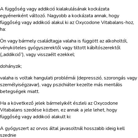
A függőség vagy addikció kialakulásának kockázata
egyénenként változó. Nagyobb a kockázata annak, hogy
függőség vagy addikció alakul ki az Oxycodone Vitabalans-hoz,
ha:
Ön vagy bármely családtagja valaha is függött az alkoholtól,
vényköteles gyógyszerektől vagy tiltott kábítószerektől
(„addikció”), vagy visszaélt ezekkel;
dohányzik;
valaha is voltak hangulati problémái (depresszió, szorongás vagy
személyiségzavar), vagy pszichiáter kezelte más mentális
betegségek miatt.
Ha a következő jelek bármelyikét észleli az Oxycodone
Vitabalans szedése közben, ez annak a jele lehet, hogy
függőség vagy addikció alakult ki:
A gyógyszert az orvos által javasoltnál hosszabb ideig kell
szednie