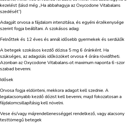
kezelést (lásd még „Ha abbahagyja az Oxycodone Vitabalans
szedését”)
Adagját orvosa a fájdalom intenzitása, és egyéni érzékenysége
szerint fogja beállítani. A szokásos adag:
Felnőttek és 12 éves és annál idősebb gyermekek és serdülők
A betegek szokásos kezdő dózisa 5 mg 6 óránként. Ha
szükséges, az adagolás időközöket orvosa 4 órára rövidítheti.
Azonban az Oxycodone Vitabalans‑ot maximum naponta 6-szor
szabad bevenni.
Idősek
Orvosa fogja eldönteni, mekkora adagot kell szednie. A
legalacsonyabb kezdő dózist kell bevenni, majd fokozatosan a
fájdalomcsillapításig kell növelni.
Vese és/vagy májrendellenességgel rendelkező, vagy alacsony
testtömegű betegek