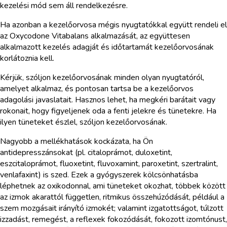
kezelési mód sem áll rendelkezésre.
Ha azonban a kezelőorvosa mégis nyugtatókkal együtt rendeli el
az Oxycodone Vitabalans alkalmazását, az együttesen
alkalmazott kezelés adagját és időtartamát kezelőorvosának
korlátoznia kell.
Kérjük, szóljon kezelőorvosának minden olyan nyugtatóról,
amelyet alkalmaz, és pontosan tartsa be a kezelőorvos
adagolási javaslatait. Hasznos lehet, ha megkéri barátait vagy
rokonait, hogy figyeljenek oda a fenti jelekre és tünetekre. Ha
ilyen tüneteket észlel, szóljon kezelőorvosának.
Nagyobb a mellékhatások kockázata, ha Ön
antidepresszánsokat (pl. citaloprámot, duloxetint,
eszcitaloprámot, fluoxetint, fluvoxamint, paroxetint, szertralint,
venlafaxint) is szed. Ezek a gyógyszerek kölcsönhatásba
léphetnek az oxikodonnal, ami tüneteket okozhat, többek között
az izmok akarattól független, ritmikus összehúzódását, például a
szem mozgásait irányító izmokét; valamint izgatottságot, túlzott
izzadást, remegést, a reflexek fokozódását, fokozott izomtónust,