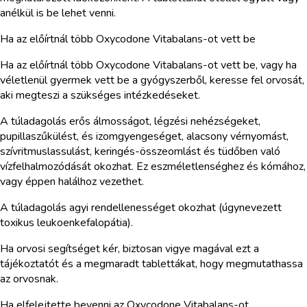
anélkül is be lehet venni.
Ha az előírtnál több Oxycodone Vitabalans-ot vett be
Ha az előírtnál több Oxycodone Vitabalans-ot vett be, vagy ha
véletlenül gyermek vett be a gyógyszerből, keresse fel orvosát,
aki megteszi a szükséges intézkedéseket.
A túladagolás erős álmosságot, légzési nehézségeket,
pupillaszűkülést, és izomgyengeséget, alacsony vérnyomást,
szívritmuslassulást, keringés-összeomlást és tüdőben való
vízfelhalmozódását okozhat. Ez eszméletlenséghez és kómához,
vagy éppen halálhoz vezethet.
A túladagolás agyi rendellenességet okozhat (úgynevezett
toxikus leukoenkefalopátia).
Ha orvosi segítséget kér, biztosan vigye magával ezt a
tájékoztatót és a megmaradt tablettákat, hogy megmutathassa
az orvosnak.
Ha elfelejtette bevenni az Oxycodone Vitabalans-ot