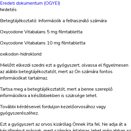
Eredeti dokumentum (OGYEI)
hirdetés
Betegtájékoztató: Információk a felhasználó számára
Oxycodone Vitabalans 5 mg filmtabletta
Oxycodone Vitabalans 10 mg filmtabletta
oxikodon-hidroklorid
Mielőtt elkezdi szedni ezt a gyógyszert, olvassa el figyelmesen
az alábbi betegtájékoztatót, mert az Ön számára fontos
információkat tartalmaz.
Tartsa meg a betegtájékoztatót, mert a benne szereplő
információkra a későbbiekben is szüksége lehet.
További kérdéseivel forduljon kezelőorvosához vagy
gyógyszerészéhez.
Ezt a gyógyszert az orvos kizárólag Önnek írta fel. Ne adja át a
készítményt másnak, mert számára ártalmas lehet még abban az