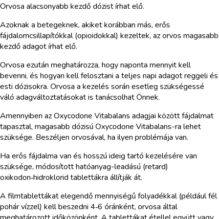
Orvosa alacsonyabb kezdő dózist írhat elő.
Azoknak a betegeknek, akiket korábban más, erős
fájdalomcsillapítókkal (opioidokkal) kezeltek, az orvos magasabb
kezdő adagot írhat elő.
Orvosa ezután meghatározza, hogy naponta mennyit kell
bevenni, és hogyan kell felosztani a teljes napi adagot reggeli és
esti dózisokra. Orvosa a kezelés során esetleg szükségessé
váló adagváltoztatásokat is tanácsolhat Önnek.
Amennyiben az Oxycodone Vitabalans adagjai között fájdalmat
tapasztal, magasabb dózisú Oxycodone Vitabalans-ra lehet
szüksége. Beszéljen orvosával, ha ilyen problémája van.
Ha erős fájdalma van és hosszú ideig tartó kezelésére van
szüksége, módosított hatóanyag-leadású (retard)
oxikodon‑hidroklorid tablettákra állítják át.
A filmtablettákat elegendő mennyiségű folyadékkal (például fél
pohár vízzel) kell beszedni 4‑6 óránként, orvosa által
meghatározott időközönként. A tablettákat étellel együtt vagy