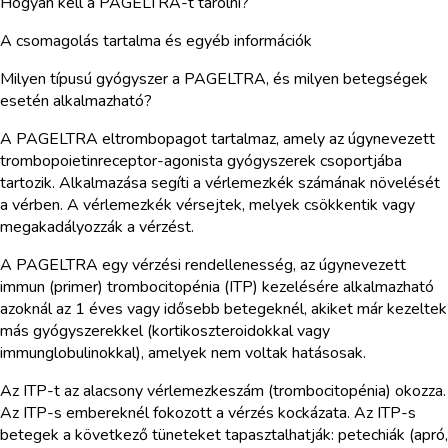
Hogyan kell a PAGELTRA-t tárolni?
A csomagolás tartalma és egyéb információk
Milyen típusú gyógyszer a PAGELTRA, és milyen betegségek
esetén alkalmazható?
A PAGELTRA eltrombopagot tartalmaz, amely az úgynevezett
trombopoietinreceptor-agonista gyógyszerek csoportjába
tartozik. Alkalmazása segíti a vérlemezkék számának növelését
a vérben. A vérlemezkék vérsejtek, melyek csökkentik vagy
megakadályozzák a vérzést.
A PAGELTRA egy vérzési rendellenesség, az úgynevezett
immun (primer) trombocitopénia (ITP) kezelésére alkalmazható
azoknál az 1 éves vagy idősebb betegeknél, akiket már kezeltek
más gyógyszerekkel (kortikoszteroidokkal vagy
immunglobulinokkal), amelyek nem voltak hatásosak.
Az ITP-t az alacsony vérlemezkeszám (trombocitopénia) okozza.
Az ITP-s embereknél fokozott a vérzés kockázata. Az ITP-s
betegek a következő tüneteket tapasztalhatják: petechiák (apró,