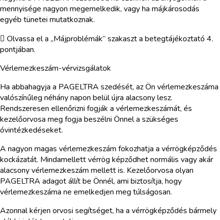
mennyisége nagyon megemelkedik, vagy ha májkárosodás
egyéb tünetei mutatkoznak.
 Olvassa el a „Májproblémák” szakaszt a betegtájékoztató 4.
pontjában.
Vérlemezkeszám-vérvizsgálatok
Ha abbahagyja a PAGELTRA szedését, az Ön vérlemezkeszáma
valószínűleg néhány napon belül újra alacsony lesz.
Rendszeresen ellenőrizni fogják a vérlemezkeszámát, és
kezelőorvosa meg fogja beszélni Önnel a szükséges
óvintézkedéseket.
A nagyon magas vérlemezkeszám fokozhatja a vérrögképződés
kockázatát. Mindamellett vérrög képződhet normális vagy akár
alacsony vérlemezkeszám mellett is. Kezelőorvosa olyan
PAGELTRA adagot állít be Önnél, ami biztosítja, hogy
vérlemezkeszáma ne emelkedjen meg túlságosan.
Azonnal kérjen orvosi segítséget, ha a vérrögképződés bármely