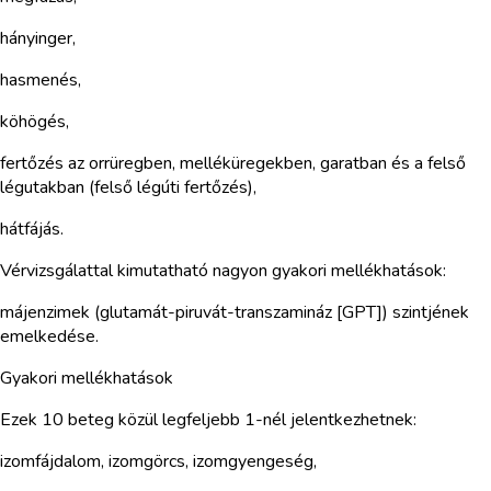
hányinger,
hasmenés,
köhögés,
fertőzés az orrüregben, melléküregekben, garatban és a felső
légutakban (felső légúti fertőzés),
hátfájás.
Vérvizsgálattal kimutatható nagyon gyakori mellékhatások:
májenzimek (glutamát-piruvát-transzamináz [GPT]) szintjének
emelkedése.
Gyakori mellékhatások
Ezek 10 beteg közül legfeljebb 1-nél jelentkezhetnek:
izomfájdalom, izomgörcs, izomgyengeség,