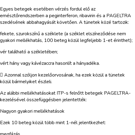
Egyes betegek esetében vérzés fordul elő az
emésztőrendszerben a peginterferon, ribavirin és a PAGELTRA
szedésének abbahagyását követően. A tünetek közé tartozik:
fekete, szurokszínű a széklete (a széklet elszíneződése nem
gyakori mellékhatás, 100 beteg közül legfeljebb 1-et érinthet);
vér található a székletében;
vért hány vagy kávézaccra hasonlít a hányadéka.
 Azonnal szóljon kezelőorvosának, ha ezek közül a tünetek
közül bármelyiket észleli.
Az alábbi mellékhatásokat ITP-s felnőtt betegek PAGELTRA-
kezelésével összefüggésben jelentették:
Nagyon gyakori mellékhatások
Ezek 10 beteg közül több mint 1-nél jelentkezhet:
megfázás,