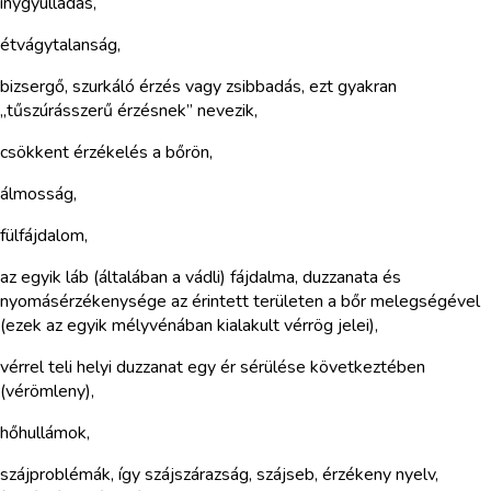
ínygyulladás,
étvágytalanság,
bizsergő, szurkáló érzés vagy zsibbadás, ezt gyakran
„tűszúrásszerű érzésnek” nevezik,
csökkent érzékelés a bőrön,
álmosság,
fülfájdalom,
az egyik láb (általában a vádli) fájdalma, duzzanata és
nyomásérzékenysége az érintett területen a bőr melegségével
(ezek az egyik mélyvénában kialakult vérrög jelei),
vérrel teli helyi duzzanat egy ér sérülése következtében
(vérömleny),
hőhullámok,
szájproblémák, így szájszárazság, szájseb, érzékeny nyelv,