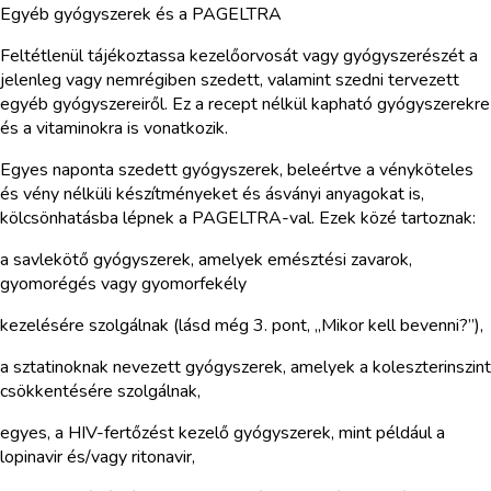
Egyéb gyógyszerek és a PAGELTRA
Feltétlenül tájékoztassa kezelőorvosát vagy gyógyszerészét a
jelenleg vagy nemrégiben szedett, valamint szedni tervezett
egyéb gyógyszereiről. Ez a recept nélkül kapható gyógyszerekre
és a vitaminokra is vonatkozik.
Egyes naponta szedett gyógyszerek, beleértve a vényköteles
és vény nélküli készítményeket és ásványi anyagokat is,
kölcsönhatásba lépnek a PAGELTRA-val. Ezek közé tartoznak:
a savlekötő gyógyszerek, amelyek emésztési zavarok,
gyomorégés vagy gyomorfekély
kezelésére szolgálnak (lásd még 3. pont, „Mikor kell bevenni?”),
a sztatinoknak nevezett gyógyszerek, amelyek a koleszterinszint
csökkentésére szolgálnak,
egyes, a HIV-fertőzést kezelő gyógyszerek, mint például a
lopinavir és/vagy ritonavir,