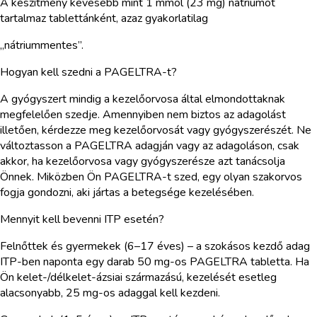
A készítmény kevesebb mint 1 mmol (23 mg) nátriumot
tartalmaz tablettánként, azaz gyakorlatilag
„nátriummentes”.
Hogyan kell szedni a PAGELTRA-t?
A gyógyszert mindig a kezelőorvosa által elmondottaknak
megfelelően szedje. Amennyiben nem biztos az adagolást
illetően, kérdezze meg kezelőorvosát vagy gyógyszerészét. Ne
változtasson a PAGELTRA adagján vagy az adagoláson, csak
akkor, ha kezelőorvosa vagy gyógyszerésze azt tanácsolja
Önnek. Miközben Ön PAGELTRA-t szed, egy olyan szakorvos
fogja gondozni, aki jártas a betegsége kezelésében.
Mennyit kell bevenni ITP esetén?
Felnőttek és gyermekek (6–17 éves) – a szokásos kezdő adag
ITP-ben naponta egy darab 50 mg-os PAGELTRA tabletta. Ha
Ön kelet-/délkelet-ázsiai származású, kezelését esetleg
alacsonyabb, 25 mg-os adaggal kell kezdeni.