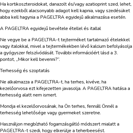
Ha kortikoszteroidokat, danazolt és/vagy azatioprint szed, lehet,
hogy ezekből alacsonyabb adagot kell kapnia, vagy szedésüket
abba kell hagynia a PAGELTRA egyidejű alkalmazása esetén.
A PAGELTRA egyidejű bevétele étellel és itallal
Ne vegye be a PAGELTRA-t tejterméket tartalmazó ételekkel
vagy italokkal, mivel a tejtermékekben lévő kalcium befolyásolja
a gyógyszer felszívódását. További információért lásd a 3.
pontot, „Mikor kell bevenni?”.
Terhesség és szoptatás
Ne alkalmazza a PAGELTRA-t, ha terhes, kivéve, ha
kezelőorvosa ezt kifejezetten javasolja. A PAGELTRA hatása a
terhesség alatt nem ismert.
Mondja el kezelőorvosának, ha Ön terhes, fennáll Önnél a
terhesség lehetősége vagy gyermeket szeretne.
Használjon megbízható fogamzásgátló módszert mialatt a
PAGELTRA-t szedi, hogy elkerülje a teherbeesést.