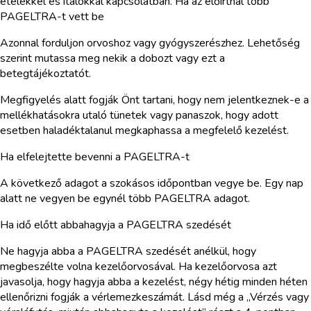
ételekkel és italokkal kapcsolatban. Ha az előírtnál több
PAGELTRA-t vett be
Azonnal forduljon orvoshoz vagy gyógyszerészhez. Lehetőség
szerint mutassa meg nekik a dobozt vagy ezt a
betegtájékoztatót.
Megfigyelés alatt fogják Önt tartani, hogy nem jelentkeznek-e a
mellékhatásokra utaló tünetek vagy panaszok, hogy adott
esetben haladéktalanul megkaphassa a megfelelő kezelést.
Ha elfelejtette bevenni a PAGELTRA-t
A következő adagot a szokásos időpontban vegye be. Egy nap
alatt ne vegyen be egynél több PAGELTRA adagot.
Ha idő előtt abbahagyja a PAGELTRA szedését
Ne hagyja abba a PAGELTRA szedését anélkül, hogy
megbeszélte volna kezelőorvosával. Ha kezelőorvosa azt
javasolja, hogy hagyja abba a kezelést, négy hétig minden héten
ellenőrizni fogják a vérlemezkeszámát. Lásd még a „Vérzés vagy