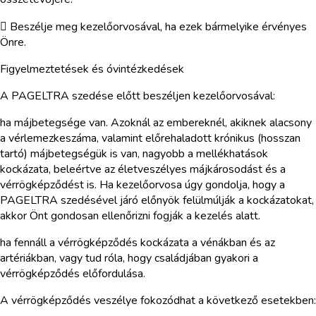
 Beszélje meg kezelőorvosával, ha ezek bármelyike érvényes
Önre.
Figyelmeztetések és óvintézkedések
A PAGELTRA szedése előtt beszéljen kezelőorvosával:
ha májbetegsége van. Azoknál az embereknél, akiknek alacsony
a vérlemezkeszáma, valamint előrehaladott krónikus (hosszan
tartó) májbetegségük is van, nagyobb a mellékhatások
kockázata, beleértve az életveszélyes májkárosodást és a
vérrögképződést is. Ha kezelőorvosa úgy gondolja, hogy a
PAGELTRA szedésével járó előnyök felülmúlják a kockázatokat,
akkor Önt gondosan ellenőrizni fogják a kezelés alatt.
ha fennáll a vérrögképződés kockázata a vénákban és az
artériákban, vagy tud róla, hogy családjában gyakori a
vérrögképződés előfordulása.
A vérrögképződés veszélye fokozódhat a következő esetekben: