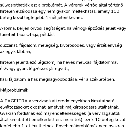
súlyosbíthatják ezt a problémát. A vérerek vérrög által történő
hirtelen elzáródása egy nem gyakori mellékhatás, amely 100
beteg közül legfeljebb 1-nél jelentkezhet.
Azonnal kérjen orvosi segítséget, ha vérrögképződés jeleit vagy
tüneteit tapasztalja, például:
duzzanat, fájdalom, melegség, kivörösödés, vagy érzékenység
az egyik lábban,
hirtelen jelentkező légszomj, ha heves mellkasi fájdalommal
és/vagy gyors légzéssel jár együtt,
hasi fájdalom, a has megnagyobbodása, vér a székletében.
Májproblémák
A PAGELTRA a vérvizsgálati eredményekben kimutatható
elváltozásokat okozhat, amelyek májkárosodásra utalhatnak.
Gyakran fordulnak elő májrendellenességek (a vérvizsgálatok
által kimutatott emelkedett enzimszintek), ezek 10 beteg közül
legfeljebb 1-et érinthetnek. Egyéb májproblémák nem gyakran