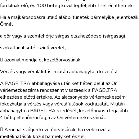
fordulnak elő, és 100 beteg közül legfeljebb 1-et érinthetnek.
Ha a májkárosodásra utaló alábbi tünetek bármelyike jelentkezik
Önnél:
a bőr vagy a szemfehérje sárgás elszíneződése (sárgaság),
szokatlanul sötét színű vizelet,
 azonnal mondja el kezelőorvosának.
Vérzés vagy véraláfutás, miután abbahagyta a kezelést
A PAGELTRA abbahagyása után két héten belül az Ön
vérlemezkeszáma rendszerint visszaesik a PAGELTRA
elkezdése előtti értékre. Az alacsonyabb vérlemezkeszám
fokozhatja a vérzés vagy véraláfutások kockázatát. Miután
abbahagyta a PAGELTRA szedését, kezelőorvosa legalább
4 hétig ellenőrizni fogja az Ön vérlemezkeszámát.
 Azonnal szóljon kezelőorvosának, ha ezek közül a
mellékhatások közül bármelyiket észleli.