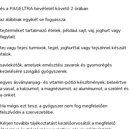
és a PAGELTRA bevételét követő 2 órában
az alábbiak egyikét se fogyassza:
tejterméket tartalmazó ételek, például sajt, vaj, joghurt vagy
fagylalt,
tej vagy tejes turmixok, tejjel, joghurttal vagy tejszínnel készült
italok,
savlekötők, amelyek emésztési zavarok és gyomorégés
kezelésére szolgáló gyógyszerek,
egyes ásványianyag- és vitamin-pótló készítmények, beleértve
a vasat, a kalciumot, a magnéziumot, az alumíniumot, a szelént és
a cinket.
Ha mégis ezt teszi, a gyógyszer nem fog megfelelően
felszívódni a szervezetébe.
Kérjen további tájékoztatást kezelőorvosától a megfelelő