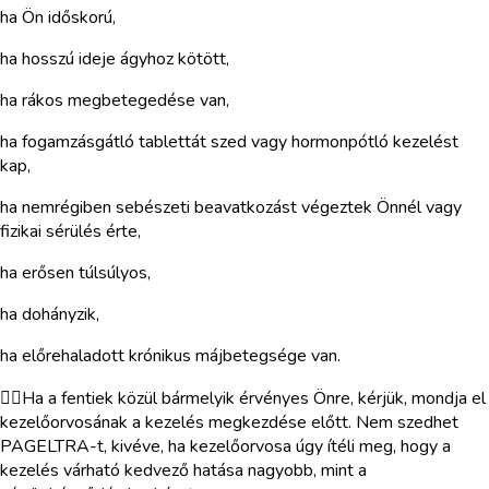
ha Ön időskorú,
ha hosszú ideje ágyhoz kötött,
ha rákos megbetegedése van,
ha fogamzásgátló tablettát szed vagy hormonpótló kezelést
kap,
ha nemrégiben sebészeti beavatkozást végeztek Önnél vagy
fizikai sérülés érte,
ha erősen túlsúlyos,
ha dohányzik,
ha előrehaladott krónikus májbetegsége van.
Ha a fentiek közül bármelyik érvényes Önre, kérjük, mondja el
kezelőorvosának a kezelés megkezdése előtt. Nem szedhet
PAGELTRA-t, kivéve, ha kezelőorvosa úgy ítéli meg, hogy a
kezelés várható kedvező hatása nagyobb, mint a