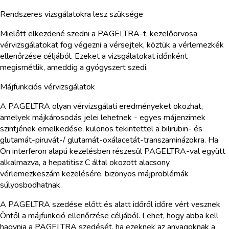
Rendszeres vizsgálatokra lesz szüksége
Mielőtt elkezdené szedni a PAGELTRA-t, kezelőorvosa
vérvizsgálatokat fog végezni a vérsejtek, köztük a vérlemezkék
ellenőrzése céljából. Ezeket a vizsgálatokat időnként
megismétlik, ameddig a gyógyszert szedi.
Májfunkciós vérvizsgálatok
A PAGELTRA olyan vérvizsgálati eredményeket okozhat,
amelyek májkárosodás jelei lehetnek - egyes májenzimek
szintjének emelkedése, különös tekintettel a bilirubin- és
glutamát-piruvát-/ glutamát-oxálacetát-transzaminázokra. Ha
Ön interferon alapú kezelésben részesül PAGELTRA-val együtt
alkalmazva, a hepatitisz C által okozott alacsony
vérlemezkeszám kezelésére, bizonyos májproblémák
súlyosbodhatnak.
A PAGELTRA szedése előtt és alatt időről időre vért vesznek
Öntől a májfunkció ellenőrzése céljából. Lehet, hogy abba kell
hagynia a PAGELTRA szedését, ha ezeknek az anyagoknak a