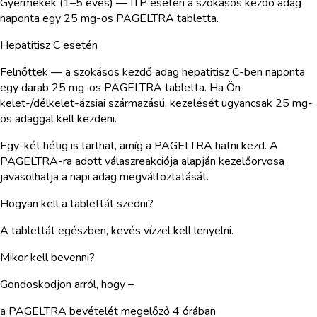
Gyermekek (1–5 éves) — ITP esetén a szokásos kezdő adag
naponta egy 25 mg-os PAGELTRA tabletta.
Hepatitisz C esetén
Felnőttek — a szokásos kezdő adag hepatitisz C-ben naponta
egy darab 25 mg-os PAGELTRA tabletta. Ha Ön
kelet-/délkelet-ázsiai származású, kezelését ugyancsak 25 mg-
os adaggal kell kezdeni.
Egy-két hétig is tarthat, amíg a PAGELTRA hatni kezd. A
PAGELTRA-ra adott válaszreakciója alapján kezelőorvosa
javasolhatja a napi adag megváltoztatását.
Hogyan kell a tablettát szedni?
A tablettát egészben, kevés vízzel kell lenyelni.
Mikor kell bevenni?
Gondoskodjon arról, hogy –
a PAGELTRA bevételét megelőző 4 órában