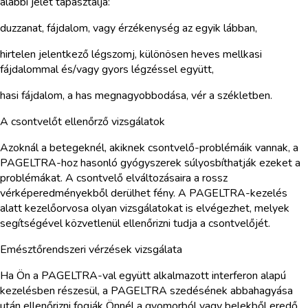
alábbi jelét tapasztalja:
duzzanat, fájdalom, vagy érzékenység az egyik lábban,
hirtelen jelentkező légszomj, különösen heves mellkasi
fájdalommal és/vagy gyors légzéssel együtt,
hasi fájdalom, a has megnagyobbodása, vér a székletben.
A csontvelőt ellenőrző vizsgálatok
Azoknál a betegeknél, akiknek csontvelő-problémáik vannak, a
PAGELTRA-hoz hasonló gyógyszerek súlyosbíthatják ezeket a
problémákat. A csontvelő elváltozásaira a rossz
vérképeredményekből derülhet fény. A PAGELTRA-kezelés
alatt kezelőorvosa olyan vizsgálatokat is elvégezhet, melyek
segítségével közvetlenül ellenőrizni tudja a csontvelőjét.
Emésztőrendszeri vérzések vizsgálata
Ha Ön a PAGELTRA-val együtt alkalmazott interferon alapú
kezelésben részesül, a PAGELTRA szedésének abbahagyása
után ellenőrizni fogják Önnél a gyomorból vagy belekből eredő