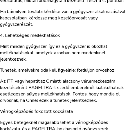
véraláfutás, miután abbahagyta a kezelést” részt a 4. pontban.
Ha bármilyen további kérdése van a gyógyszer alkalmazásával
kapcsolatban, kérdezze meg kezelőorvosát vagy
gyógyszerészét.
4. Lehetséges mellékhatások
Mint minden gyógyszer, így ez a gyógyszer is okozhat
mellékhatásokat, amelyek azonban nem mindenkinél
jelentkeznek.
Tünetek, amelyekre oda kell figyelnie: forduljon orvoshoz
Az ITP vagy hepatitisz C miatti alacsony vérlemezkeszám
kezeléseként PAGELTRA-t szedő embereknél kialakulhatnak
esetlegesen súlyos mellékhatások. Fontos, hogy mondja el
orvosnak, ha Önnél ezek a tünetek jelentkeznek.
Vérrögképződés fokozott kockázata
Egyes betegeknél magasabb lehet a vérrögképződés
kockázata, és a PAGELTRA-hoz hasonló gyógyszerek