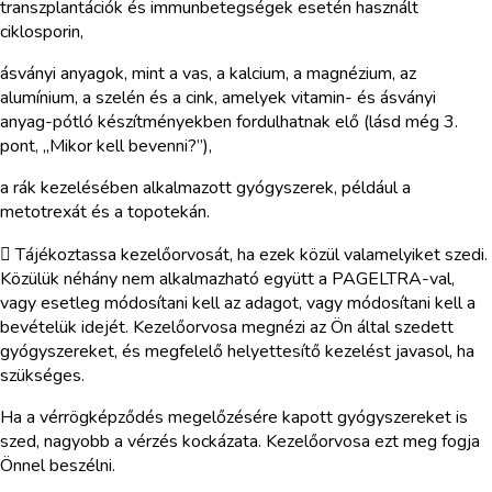
transzplantációk és immunbetegségek esetén használt
ciklosporin,
ásványi anyagok, mint a vas, a kalcium, a magnézium, az
alumínium, a szelén és a cink, amelyek vitamin- és ásványi
anyag-pótló készítményekben fordulhatnak elő (lásd még 3.
pont, „Mikor kell bevenni?”),
a rák kezelésében alkalmazott gyógyszerek, például a
metotrexát és a topotekán.
 Tájékoztassa kezelőorvosát, ha ezek közül valamelyiket szedi.
Közülük néhány nem alkalmazható együtt a PAGELTRA-val,
vagy esetleg módosítani kell az adagot, vagy módosítani kell a
bevételük idejét. Kezelőorvosa megnézi az Ön által szedett
gyógyszereket, és megfelelő helyettesítő kezelést javasol, ha
szükséges.
Ha a vérrögképződés megelőzésére kapott gyógyszereket is
szed, nagyobb a vérzés kockázata. Kezelőorvosa ezt meg fogja
Önnel beszélni.