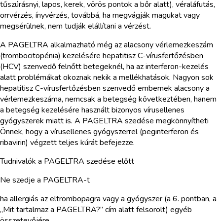
tűszúrásnyi, lapos, kerek, vörös pontok a bőr alatt), véraláfutás,
orrvérzés, ínyvérzés, továbbá, ha megvágják magukat vagy
megsérülnek, nem tudják elállítani a vérzést.
A PAGELTRA alkalmazható még az alacsony vérlemezkeszám
(trombocitopénia) kezelésére hepatitisz C-vírusfertőzésben
(HCV) szenvedő felnőtt betegeknél, ha az interferon-kezelés
alatt problémákat okoznak nekik a mellékhatások. Nagyon sok
hepatitisz C-vírusfertőzésben szenvedő embernek alacsony a
vérlemezkeszáma, nemcsak a betegség következtében, hanem
a betegség kezelésére használt bizonyos vírusellenes
gyógyszerek miatt is. A PAGELTRA szedése megkönnyítheti
Önnek, hogy a vírusellenes gyógyszerrel (peginterferon és
ribavirin) végzett teljes kúrát befejezze.
Tudnivalók a PAGELTRA szedése előtt
Ne szedje a PAGELTRA-t
ha allergiás az eltrombopagra vagy a gyógyszer (a 6. pontban, a
„Mit tartalmaz a PAGELTRA?” cím alatt felsorolt) egyéb
összetevőjére.