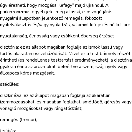
úgy érezheti, hogy mozgása „lefagy” majd újraindul. A
parkinzonizmus egyéb jelei még a lassú, csoszogó járás,
nyugalmi állapotban jelentkező remegés, fokozott
nyálelválasztás és/vagy nyáladzás, valamint kifejezés nélküli arc.
nyugtalanság, álmosság vagy csökkent éberség érzése;
disztónia: ez az állapot magában foglalja az izmok lassú vagy
tartós akaratlan összehúzódását. Mivel ez a test bármely részét
érintheti (és rendellenes testtartást eredményezhet), a disztónia
gyakran érinti az arcizmokat, beleértve a szem, száj, nyelv vagy
állkapocs kóros mozgásait.
szédülés;
diszkinézia: ez az állapot magában foglalja az akaratlan
izommozgásokat, és magában foglalhat ismétlődő, görcsös vagy
vonagló mozgásokat vagy rángatódzást;
remegés (tremor);
fejfájás;