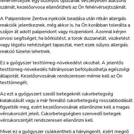
fehérvérsejtek egy bizonyos típusának veszélyesen alacsony
számát, kezelőorvosa ellenőrízheti az Ön fehérvérsejtszámát.
A Paliperidone Zentiva injekciók beadása után ritkán allergiás
reakciók jelentkeznek, még akkor is, ha Ön korábban tolerálta a
szájon át adott paliperidont vagy riszperidont. Azonnal kérjen
orvosi segítséget, ha bőrkiütést, a torok duzzanatát, viszketést
vagy légzési nehézséget tapasztal, mert ezek súlyos allergiás
reakció tünetei lehetnek.
Ez a gyógyszer testtömeg-növekedést okozhat. A jelentős
testtömeg-növekedés hátrányosan befolyásolhatja egészségi
állapotát. Kezelőorvosának rendszeresen mérnie kell az Ön
testtömegét.
Az ezt a gyógyszert szedő betegeknél cukorbetegség
kialakulását vagy a már fennálló cukorbetegség rosszabbodását
figyelték meg, ezért kezelőorvosának ellenőriznie kell a magas
vércukorszint jeleit. Cukorbetegségben szenvedő betegek
vércukorszintjét rendszeresen ellenőrizni kell.
Mivel ez a gyógyszer csökkentheti a hányingerét, ezért megnő