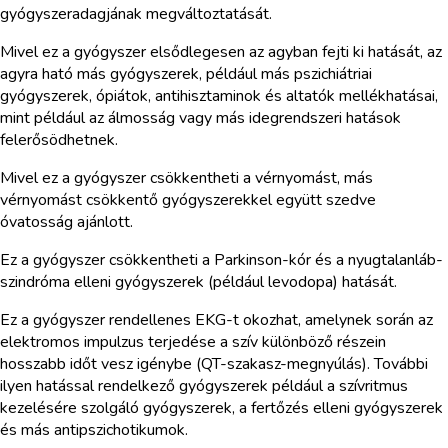
gyógyszeradagjának megváltoztatását.
Mivel ez a gyógyszer elsődlegesen az agyban fejti ki hatását, az
agyra ható más gyógyszerek, például más pszichiátriai
gyógyszerek, ópiátok, antihisztaminok és altatók mellékhatásai,
mint például az álmosság vagy más idegrendszeri hatások
felerősödhetnek.
Mivel ez a gyógyszer csökkentheti a vérnyomást, más
vérnyomást csökkentő gyógyszerekkel együtt szedve
óvatosság ajánlott.
Ez a gyógyszer csökkentheti a Parkinson-kór és a nyugtalanláb-
szindróma elleni gyógyszerek (például levodopa) hatását.
Ez a gyógyszer rendellenes EKG-t okozhat, amelynek során az
elektromos impulzus terjedése a szív különböző részein
hosszabb időt vesz igénybe (QT-szakasz-megnyúlás). További
ilyen hatással rendelkező gyógyszerek például a szívritmus
kezelésére szolgáló gyógyszerek, a fertőzés elleni gyógyszerek
és más antipszichotikumok.