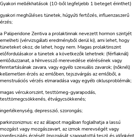
Gyakori mellékhatások (10-ből legfeljebb 1 beteget érinthet)
gyakori meghűléses tünetek, húgyúti fertőzés, influenzaszerű
érzés;
a Paliperidone Zentiva a prolaktinnak nevezett hormon szintjét
emelheti (vérvizsgálati eredményből derül ki), ami lehet, hogy
tüneteket okoz, de lehet, hogy nem. Magas prolaktinszint
előfordulásakor a tünetek a következők lehetnek: (férfiaknál)
emlőduzzanat, a hímvessző merevedése elérésének vagy
fenntartásának zavara, vagy egyéb szexuális zavarok; (nőknél)
kellemetlen érzés az emlőben, tejszivárgás az emlőből, a
menstruációs vérzés elmaradása vagy egyéb ciklusproblémák;
magas vércukorszint, testtömeg-gyarapodás,
testtömegcsökkenés, étvágycsökkenés;
ingerlékenység, depresszió, szorongás;
parkinzonizmus: ez az állapot magában foglalhatja a lassú
mozgást vagy mozgászavart, az izmok merevségét vagy
izomfeszülés érzését (mozgását szaggatottá teszi) és időnként