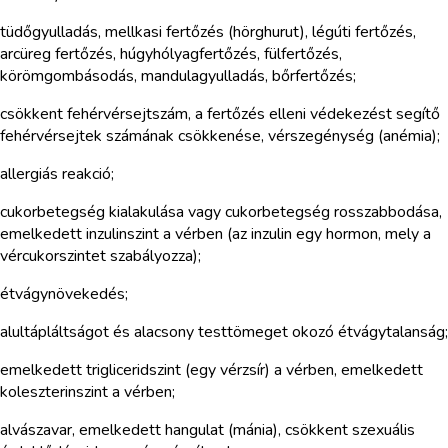
tüdőgyulladás, mellkasi fertőzés (hörghurut), légúti fertőzés,
arcüreg fertőzés, húgyhólyagfertőzés, fülfertőzés,
körömgombásodás, mandulagyulladás, bőrfertőzés;
csökkent fehérvérsejtszám, a fertőzés elleni védekezést segítő
fehérvérsejtek számának csökkenése, vérszegénység (anémia);
allergiás reakció;
cukorbetegség kialakulása vagy cukorbetegség rosszabbodása,
emelkedett inzulinszint a vérben (az inzulin egy hormon, mely a
vércukorszintet szabályozza);
étvágynövekedés;
alultápláltságot és alacsony testtömeget okozó étvágytalanság;
emelkedett trigliceridszint (egy vérzsír) a vérben, emelkedett
koleszterinszint a vérben;
alvászavar, emelkedett hangulat (mánia), csökkent szexuális