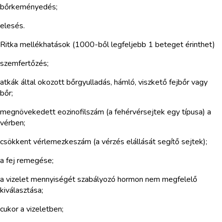
bőrkeményedés;
elesés.
Ritka mellékhatások (1000-ből legfeljebb 1 beteget érinthet)
szemfertőzés;
atkák által okozott bőrgyulladás, hámló, viszkető fejbőr vagy
bőr;
megnövekedett eozinofilszám (a fehérvérsejtek egy típusa) a
vérben;
csökkent vérlemezkeszám (a vérzés elállását segítő sejtek);
a fej remegése;
a vizelet mennyiségét szabályozó hormon nem megfelelő
kiválasztása;
cukor a vizeletben;