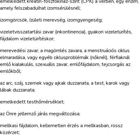
emelkedett kreatin-foszfokináz-szint (CPK) a vérben, egy enzim,
amely felszabadulhat izomsérülésnél;
izomgörcsök, ízületi merevség, izomgyengeség;
vizeletvisszatartási zavar (inkontinencia), gyakori vizeletürítés,
fájdalom vizeletürítéskor;
merevedési zavar, a magömlés zavara, a menstruációs ciklus
elmaradása, vagy egyéb ciklusproblémák (nőknél), férfiaknál
emlő kialakulás, szexuális zavar, emlőfájdalom, tejcsorgás az
emlőkből;
az arc, száj, szemek vagy ajkak duzzanata, a test, karok vagy
lábak duzzanata;
emelkedett testhőmérséklet;
az Önre jellemző járás megváltozása;
mellkasi fájdalom, kellemetlen érzés a mellkasban, rossz
közérzet;