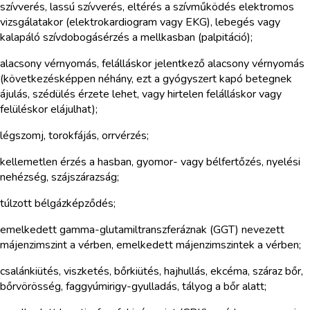
szívverés, lassú szívverés, eltérés a szívműködés elektromos
vizsgálatakor (elektrokardiogram vagy EKG), lebegés vagy
kalapáló szívdobogásérzés a mellkasban (palpitáció);
alacsony vérnyomás, felálláskor jelentkező alacsony vérnyomás
(következésképpen néhány, ezt a gyógyszert kapó betegnek
ájulás, szédülés érzete lehet, vagy hirtelen felálláskor vagy
felüléskor elájulhat);
légszomj, torokfájás, orrvérzés;
kellemetlen érzés a hasban, gyomor- vagy bélfertőzés, nyelési
nehézség, szájszárazság;
túlzott bélgázképződés;
emelkedett gamma-glutamiltranszferáznak (GGT) nevezett
májenzimszint a vérben, emelkedett májenzimszintek a vérben;
csalánkiütés, viszketés, bőrkiütés, hajhullás, ekcéma, száraz bőr,
bőrvörösség, faggyúmirigy-gyulladás, tályog a bőr alatt;