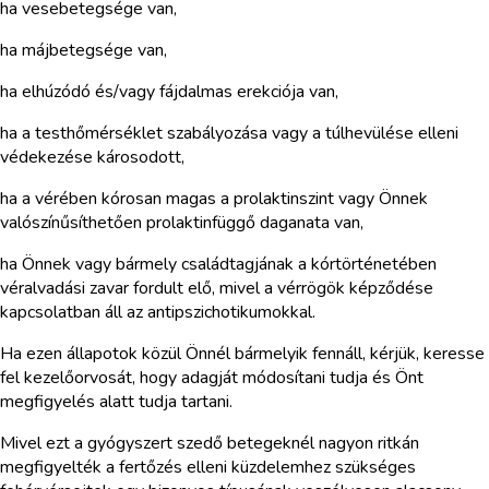
ha vesebetegsége van,
ha májbetegsége van,
ha elhúzódó és/vagy fájdalmas erekciója van,
ha a testhőmérséklet szabályozása vagy a túlhevülése elleni
védekezése károsodott,
ha a vérében kórosan magas a prolaktinszint vagy Önnek
valószínűsíthetően prolaktinfüggő daganata van,
ha Önnek vagy bármely családtagjának a kórtörténetében
véralvadási zavar fordult elő, mivel a vérrögök képződése
kapcsolatban áll az antipszichotikumokkal.
Ha ezen állapotok közül Önnél bármelyik fennáll, kérjük, keresse
fel kezelőorvosát, hogy adagját módosítani tudja és Önt
megfigyelés alatt tudja tartani.
Mivel ezt a gyógyszert szedő betegeknél nagyon ritkán
megfigyelték a fertőzés elleni küzdelemhez szükséges