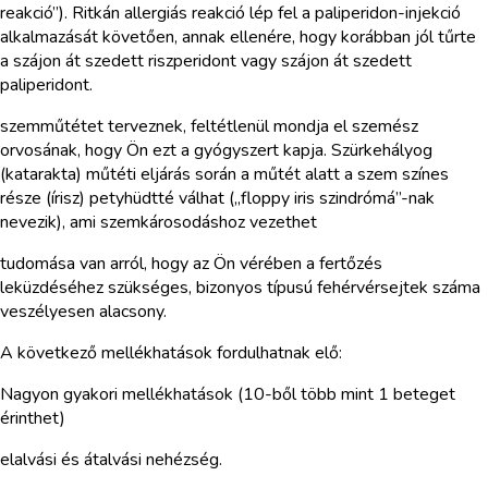
reakció”). Ritkán allergiás reakció lép fel a paliperidon-injekció
alkalmazását követően, annak ellenére, hogy korábban jól tűrte
a szájon át szedett riszperidont vagy szájon át szedett
paliperidont.
szemműtétet terveznek, feltétlenül mondja el szemész
orvosának, hogy Ön ezt a gyógyszert kapja. Szürkehályog
(katarakta) műtéti eljárás során a műtét alatt a szem színes
része (írisz) petyhüdtté válhat („floppy iris szindrómá”-nak
nevezik), ami szemkárosodáshoz vezethet
tudomása van arról, hogy az Ön vérében a fertőzés
leküzdéséhez szükséges, bizonyos típusú fehérvérsejtek száma
veszélyesen alacsony.
A következő mellékhatások fordulhatnak elő:
Nagyon gyakori mellékhatások (10-ből több mint 1 beteget
érinthet)
elalvási és átalvási nehézség.