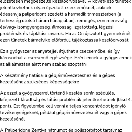
előzetesen megbeszélte kezelőorvosával. A következő tünetek
jelentkezhetnek olyan újszülött csecsemőknél, akiknek
édesanyja paliperidont szedett a harmadik trimeszterben (a
terhesség utolsó három hónapjában): remegés, izommerevség
és/vagy izomgyengeség, álmosság, izgatottság, légzési
problémák és táplálási zavarok. Ha az Ön újszülött gyermekénél
ezen tünetek bármelyike előfordul, tájékoztassa kezelőorvosát.
Ez a gyógyszer az anyatejjel átjuthat a csecsemőbe, és így
károsodhat a csecsemő egészsége. Ezért ennek a gyógyszernek
az alkalmazása alatt nem szabad szoptatni.
A készítmény hatásai a gépjárművezetéshez és a gépek
kezeléséhez szükséges képességekre
Az ezzel a gyógyszerrel történő kezelés során szédülés,
kifejezett fáradtság és látási problémák jelentkezhetnek (lásd 4.
pont). Ezt figyelembe kell venni a teljes koncentrációt igénylő
tevékenységeknél, például gépjárművezetésnél vagy a gépek
kezelésénél.
A Paliperidone Zentiva nátriumot és poliszorbátot tartalmaz