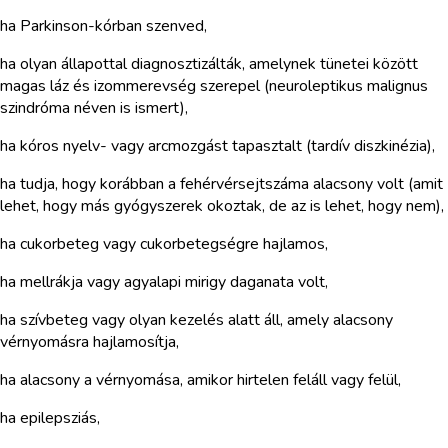
ha Parkinson-kórban szenved,
ha olyan állapottal diagnosztizálták, amelynek tünetei között
magas láz és izommerevség szerepel (neuroleptikus malignus
szindróma néven is ismert),
ha kóros nyelv- vagy arcmozgást tapasztalt (tardív diszkinézia),
ha tudja, hogy korábban a fehérvérsejtszáma alacsony volt (amit
lehet, hogy más gyógyszerek okoztak, de az is lehet, hogy nem),
ha cukorbeteg vagy cukorbetegségre hajlamos,
ha mellrákja vagy agyalapi mirigy daganata volt,
ha szívbeteg vagy olyan kezelés alatt áll, amely alacsony
vérnyomásra hajlamosítja,
ha alacsony a vérnyomása, amikor hirtelen feláll vagy felül,
ha epilepsziás,