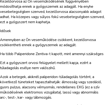
Kezelőorvosa az Ön veseműködésének függvényében
módosíthatja ennek a gyógyszernek az adagját. Ha enyhe
vesebetegségben szenved, kezelőorvosa alacsonyabb adagot
adhat. Ha közepes vagy súlyos fokú vesebetegségben szenved,
ezt a gyógyszert nem kaphatja.
Idősek
Amennyiben az Ön veseműködése csökkent, kezelőorvosa
csökkentheti ennek a gyógyszernek az adagját.
Ha több Paliperidone Zentiva-t kapott, mint amennyi szükséges
Ezt a gyógyszert orvosi felügyelet mellett kapja, ezért a
túladagolás esélye nem valószínű.
Azok a betegek, akiknél paliperidon-túladagolás történt, a
következő tüneteket tapasztalhatják: álmosság vagy szedáció,
gyors pulzus, alacsony vérnyomás, rendellenes EKG (ez a szív
működésének elektromos vizsgálata), lassú vagy abnormális
arc-, test-, kar- vagy lábmozgás.