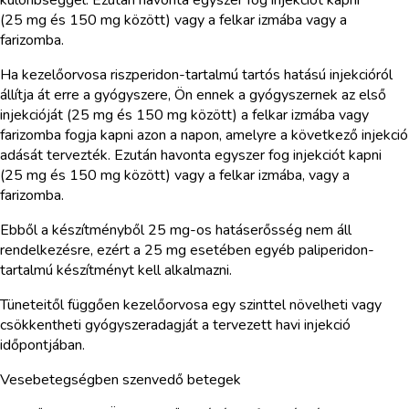
(25 mg és 150 mg között) vagy a felkar izmába vagy a
farizomba.
Ha kezelőorvosa riszperidon-tartalmú tartós hatású injekcióról
állítja át erre a gyógyszere, Ön ennek a gyógyszernek az első
injekcióját (25 mg és 150 mg között) a felkar izmába vagy
farizomba fogja kapni azon a napon, amelyre a következő injekció
adását tervezték. Ezután havonta egyszer fog injekciót kapni
(25 mg és 150 mg között) vagy a felkar izmába, vagy a
farizomba.
Ebből a készítményből 25 mg-os hatáserősség nem áll
rendelkezésre, ezért a 25 mg esetében egyéb paliperidon-
tartalmú készítményt kell alkalmazni.
Tüneteitől függően kezelőorvosa egy szinttel növelheti vagy
csökkentheti gyógyszeradagját a tervezett havi injekció
időpontjában.
Vesebetegségben szenvedő betegek