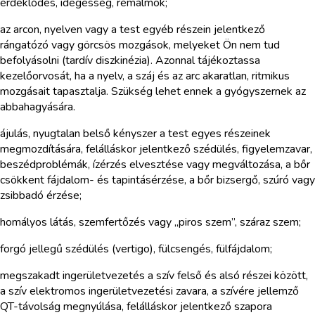
érdeklődés, idegesség, rémálmok;
az arcon, nyelven vagy a test egyéb részein jelentkező
rángatózó vagy görcsös mozgások, melyeket Ön nem tud
befolyásolni (tardív diszkinézia). Azonnal tájékoztassa
kezelőorvosát, ha a nyelv, a száj és az arc akaratlan, ritmikus
mozgásait tapasztalja. Szükség lehet ennek a gyógyszernek az
abbahagyására.
ájulás, nyugtalan belső kényszer a test egyes részeinek
megmozdítására, felálláskor jelentkező szédülés, figyelemzavar,
beszédproblémák, ízérzés elvesztése vagy megváltozása, a bőr
csökkent fájdalom- és tapintásérzése, a bőr bizsergő, szúró vagy
zsibbadó érzése;
homályos látás, szemfertőzés vagy „piros szem”, száraz szem;
forgó jellegű szédülés (vertigo), fülcsengés, fülfájdalom;
megszakadt ingerületvezetés a szív felső és alsó részei között,
a szív elektromos ingerületvezetési zavara, a szívére jellemző
QT-távolság megnyúlása, felálláskor jelentkező szapora