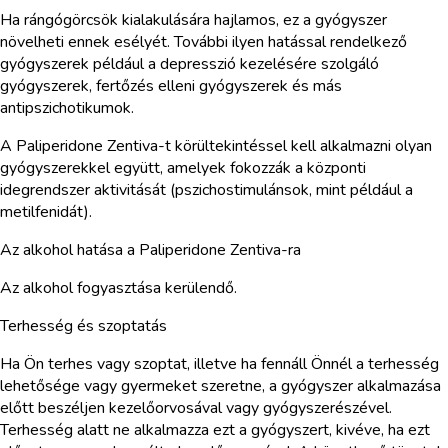
Ha rángógörcsök kialakulására hajlamos, ez a gyógyszer
növelheti ennek esélyét. További ilyen hatással rendelkező
gyógyszerek például a depresszió kezelésére szolgáló
gyógyszerek, fertőzés elleni gyógyszerek és más
antipszichotikumok.
A Paliperidone Zentiva-t körültekintéssel kell alkalmazni olyan
gyógyszerekkel együtt, amelyek fokozzák a központi
idegrendszer aktivitását (pszichostimulánsok, mint például a
metilfenidát).
Az alkohol hatása a Paliperidone Zentiva-ra
Az alkohol fogyasztása kerülendő.
Terhesség és szoptatás
Ha Ön terhes vagy szoptat, illetve ha fennáll Önnél a terhesség
lehetősége vagy gyermeket szeretne, a gyógyszer alkalmazása
előtt beszéljen kezelőorvosával vagy gyógyszerészével.
Terhesség alatt ne alkalmazza ezt a gyógyszert, kivéve, ha ezt