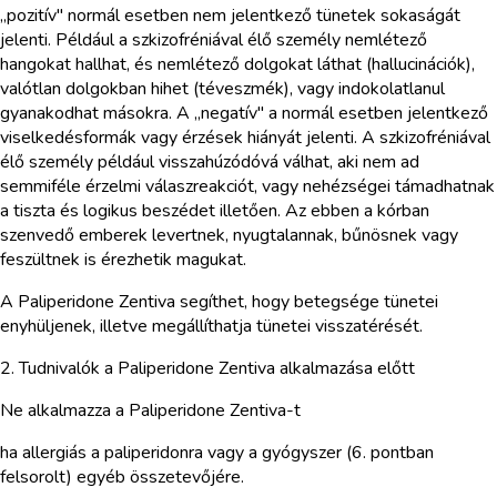
„pozitív" normál esetben nem jelentkező tünetek sokaságát
jelenti. Például a szkizofréniával élő személy nemlétező
hangokat hallhat, és nemlétező dolgokat láthat (hallucinációk),
valótlan dolgokban hihet (téveszmék), vagy indokolatlanul
gyanakodhat másokra. A „negatív" a normál esetben jelentkező
viselkedésformák vagy érzések hiányát jelenti. A szkizofréniával
élő személy például visszahúzódóvá válhat, aki nem ad
semmiféle érzelmi válaszreakciót, vagy nehézségei támadhatnak
a tiszta és logikus beszédet illetően. Az ebben a kórban
szenvedő emberek levertnek, nyugtalannak, bűnösnek vagy
feszültnek is érezhetik magukat.
A Paliperidone Zentiva segíthet, hogy betegsége tünetei
enyhüljenek, illetve megállíthatja tünetei visszatérését.
2. Tudnivalók a Paliperidone Zentiva alkalmazása előtt
Ne alkalmazza a Paliperidone Zentiva-t
ha allergiás a paliperidonra vagy a gyógyszer (6. pontban
felsorolt) egyéb összetevőjére.