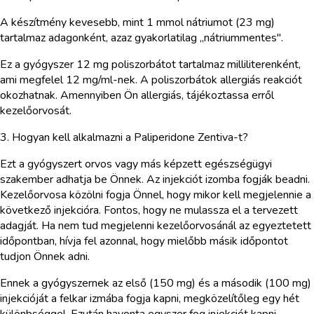
A készítmény kevesebb, mint 1 mmol nátriumot (23 mg)
tartalmaz adagonként, azaz gyakorlatilag „nátriummentes".
Ez a gyógyszer 12 mg poliszorbátot tartalmaz milliliterenként,
ami megfelel 12 mg/ml-nek. A poliszorbátok allergiás reakciót
okozhatnak. Amennyiben Ön allergiás, tájékoztassa erről
kezelőorvosát.
3. Hogyan kell alkalmazni a Paliperidone Zentiva-t?
Ezt a gyógyszert orvos vagy más képzett egészségügyi
szakember adhatja be Önnek. Az injekciót izomba fogják beadni.
Kezelőorvosa közölni fogja Önnel, hogy mikor kell megjelennie a
következő injekcióra. Fontos, hogy ne mulassza el a tervezett
adagját. Ha nem tud megjelenni kezelőorvosánál az egyeztetett
időpontban, hívja fel azonnal, hogy mielőbb másik időpontot
tudjon Önnek adni.
Ennek a gyógyszernek az első (150 mg) és a második (100 mg)
injekcióját a felkar izmába fogja kapni, megközelítőleg egy hét
különbséggel. Ezután havonta egyszer fog injekciót kapni