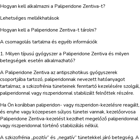
Hogyan kell alkalmazni a Paliperidone Zentiva-t?
Lehetséges mellékhatások
Hogyan kell a Paliperidone Zentiva-t tárolni?
A csomagolás tartalma és egyéb információk
1. Milyen típusú gyógyszer a Paliperidone Zentiva és milyen
betegségek esetén alkalmazható?
A Paliperidone Zentiva az antipszihotikus gyógyszerek
csoportjába tartozó, paliperidonnak nevezett hatóanyagot
tartalmaz, a szkizofrénia tüneteinek fenntartó kezelésére szolgál,
paliperidonnal vagy riszperidonnal stabilizált felnőttek részére.
Ha Ön korábban paliperidon- vagy riszperidon-kezelésre reagált,
és enyhe vagy közepesen súlyos tünetei vannak, kezelőorvosa
Paliperidone Zentiva-kezelést kezdhet megelőző paliperidonnal
vagy riszperidonnal történő stabilizálás nélkül.
A szkizofrénia „pozitív” és „negatív” tünetekkel járó betegség. A