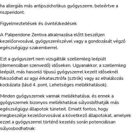
ha allergiás más antipszichotikus gyógyszerre, beleértve a
riszperidont.
Figyelmeztetések és óvintézkedések
A Paliperidone Zentiva alkalmazása előtt beszéljen
kezelőorvosával, gyógyszerészével vagy a gondozását végző
egészségügyi szakemberrel.
Ezt a gyógyszert nem vizsgálták szellemileg leépült
(demenciában szenvedő) időseken. Ugyanakkor, a szellemileg
leépült, más hasonló típusú gyógyszerrel kezelt időseknél
fokozódhat az agyi érkatasztrófa (sztrók) vagy az elhalálozás
kockázata (lásd 4. pont, Lehetséges mellékhatások).
Minden gyógyszernek vannak mellékhatásai, és ennek a
gyógyszernek bizonyos mellékhatásai súlyosbíthatják más
egészségügyi állapotok tüneteit. Emiatt fontos, hogy
megbeszélje kezelőorvosával a következő állapotokat, amelyek
ezzel a gyógyszerrel történő kezelés során potenciálisan
súlyosbodhatnak: