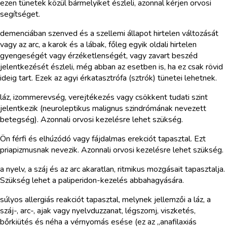
ezen tünetek közül bármelyiket észleli, azonnal kérjen orvosi
segítséget.
demenciában szenved és a szellemi állapot hirtelen változását
vagy az arc, a karok és a lábak, főleg egyik oldali hirtelen
gyengeségét vagy érzéketlenségét, vagy zavart beszéd
jelentkezését észleli, még abban az esetben is, ha ez csak rövid
ideig tart. Ezek az agyi érkatasztrófa (sztrók) tünetei lehetnek.
láz, izommerevség, verejtékezés vagy csökkent tudati szint
jelentkezik (neuroleptikus malignus szindrómának nevezett
betegség). Azonnali orvosi kezelésre lehet szükség.
Ön férfi és elhúzódó vagy fájdalmas erekciót tapasztal. Ezt
priapizmusnak nevezik. Azonnali orvosi kezelésre lehet szükség.
a nyelv, a száj és az arc akaratlan, ritmikus mozgásait tapasztalja.
Szükség lehet a paliperidon-kezelés abbahagyására.
súlyos allergiás reakciót tapasztal, melynek jellemzői a láz, a
száj-, arc-, ajak vagy nyelvduzzanat, légszomj, viszketés,
bőrkiütés és néha a vérnyomás esése (ez az „anafilaxiás