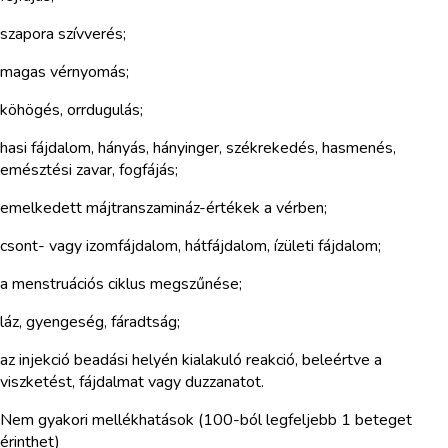
szapora szívverés;
magas vérnyomás;
köhögés, orrdugulás;
hasi fájdalom, hányás, hányinger, székrekedés, hasmenés,
emésztési zavar, fogfájás;
emelkedett májtranszamináz-értékek a vérben;
csont- vagy izomfájdalom, hátfájdalom, ízületi fájdalom;
a menstruációs ciklus megszűnése;
láz, gyengeség, fáradtság;
az injekció beadási helyén kialakuló reakció, beleértve a
viszketést, fájdalmat vagy duzzanatot.
Nem gyakori mellékhatások (100-ból legfeljebb 1 beteget
érinthet)