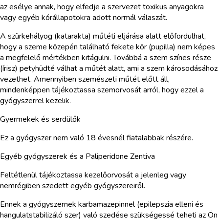
az esélye annak, hogy elfedje a szervezet toxikus anyagokra
vagy egyéb kórállapotokra adott normál válaszát.
A szürkehályog (katarakta) műtéti eljárása alatt előfordulhat,
hogy a szeme közepén található fekete kör (pupilla) nem képes
a megfelelő mértékben kitágulni. Továbbá a szem színes része
(írisz) petyhüdté válhat a műtét alatt, ami a szem károsodásához
vezethet. Amennyiben szemészeti műtét előtt áll,
mindenképpen tájékoztassa szemorvosát arról, hogy ezzel a
gyógyszerrel kezelik.
Gyermekek és serdülők
Ez a gyógyszer nem való 18 évesnél fiatalabbak részére.
Egyéb gyógyszerek és a Paliperidone Zentiva
Feltétlenül tájékoztassa kezelőorvosát a jelenleg vagy
nemrégiben szedett egyéb gyógyszereiről.
Ennek a gyógyszernek karbamazepinnel (epilepszia elleni és
hangulatstabilizáló szer) való szedése szükségessé teheti az Ön