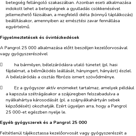
betegség fellángoló szakaszában. Azonban eseti alkalmazása
indokolt lehet a betegségnek a gyulladás csökkenésével
jellemezhető fázisában, a megfelelő diéta (könnyű táplálkozás)
beállításakor, amennyiben az emésztési zavar fennállása
egyértelmű.
Figyelmeztetések és óvintézkedések
A Pangrol 25 000 alkalmazása előtt beszéljen kezelőorvosával
vagy gyógyszerészével
​
ha bármilyen, bélelzáródásra utaló tünetet (pl. hasi
fájdalmat, a bélműködés leállását, hányingert, hányást) észlel.
A bélelzáródás a cisztás fibrózis ismert szövődménye.
​
Ez a gyógyszer aktív enzimeket tartalmaz, amelyek például
a kapszula szétrágásakor a szájüregben felszabadulva a
nyálkahártya károsodását (pl. a szájnyálkahártyán sebek
képződését) okozhatják. Ezért ügyeljen arra, hogy a Pangrol
25 000-et egészben nyelje le.
Egyéb gyógyszerek és a Pangrol 25 000
Feltétlenül tájékoztassa kezelőorvosát vagy gyógyszerészét a