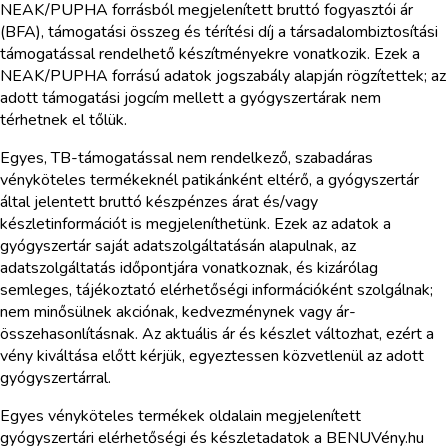
NEAK/PUPHA forrásból megjelenített bruttó fogyasztói ár
(BFA), támogatási összeg és térítési díj a társadalombiztosítási
támogatással rendelhető készítményekre vonatkozik. Ezek a
NEAK/PUPHA forrású adatok jogszabály alapján rögzítettek; az
adott támogatási jogcím mellett a gyógyszertárak nem
térhetnek el tőlük.
Egyes, TB-támogatással nem rendelkező, szabadáras
vényköteles termékeknél patikánként eltérő, a gyógyszertár
által jelentett bruttó készpénzes árat és/vagy
készletinformációt is megjeleníthetünk. Ezek az adatok a
gyógyszertár saját adatszolgáltatásán alapulnak, az
adatszolgáltatás időpontjára vonatkoznak, és kizárólag
semleges, tájékoztató elérhetőségi információként szolgálnak;
nem minősülnek akciónak, kedvezménynek vagy ár-
összehasonlításnak. Az aktuális ár és készlet változhat, ezért a
vény kiváltása előtt kérjük, egyeztessen közvetlenül az adott
gyógyszertárral.
Egyes vényköteles termékek oldalain megjelenített
gyógyszertári elérhetőségi és készletadatok a BENUVény.hu