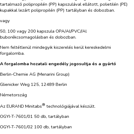
tartalmazó polipropilén (PP) kapszulával ellátott, polietilén (PE)
kupakkal lezárt polipropilén (PP) tartályban és dobozban.
vagy
50, 100 vagy 200 kapszula OPA/Al/PVC//Al
buborékcsomagolásban és dobozban.
Nem feltétlenül mindegyik kiszerelés kerül kereskedelmi
forgalomba.
A forgalomba hozatali engedély jogosultja és a gyártó
Berlin-Chemie AG (Menarini Group)
Glienicker Weg 125, 12489 Berlin
Németország
®
Az EURAND Minitabs
technológiájával készült.
OGYI-T-7601/01 50 db, tartályban
OGYI-T-7601/02 100 db, tartályban