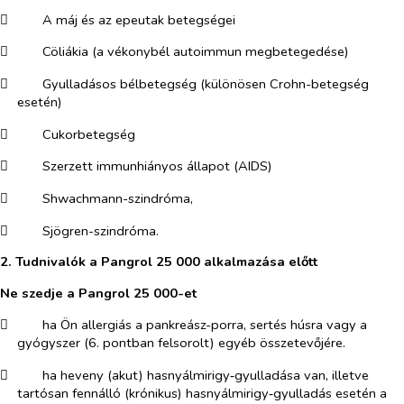
​
A máj és az epeutak betegségei
​
Cöliákia (a vékonybél autoimmun megbetegedése)
​
Gyulladásos bélbetegség (különösen Crohn-betegség
esetén)
​
Cukorbetegség
​
Szerzett immunhiányos állapot (AIDS)
​
Shwachmann-szindróma,
​
Sjögren-szindróma.
2. Tudnivalók a Pangrol 25 000 alkalmazása előtt
Ne szedje a Pangrol 25 000-et
​
ha Ön allergiás a pankreász-porra, sertés húsra vagy a
gyógyszer (6. pontban felsorolt) egyéb összetevőjére.
​
ha heveny (akut) hasnyálmirigy‑gyulladása van, illetve
tartósan fennálló (krónikus) hasnyálmirigy‑gyulladás esetén a