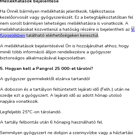
Mellékhatások bejelentése
Ha Önnél bármilyen mellékhatás jelentkezik, tájékoztassa
kezelőorvosát vagy gyógyszerészét. Ez a betegtájékoztatóban fel
nem sorolt bármilyen lehetséges mellékhatásra is vonatkozik. A
mellékhatásokat közvetlenül a hatóság részére is bejelentheti az
V.
függelékben
található elérhetőségeken keresztül
.
A mellékhatások bejelentésével Ön is hozzájárulhat ahhoz, hogy
minél több információ álljon rendelkezésre a gyógyszer
biztonságos alkalmazásával kapcsolatban.
5. Hogyan kell a Pangrol 25 000-et tárolni?
A gyógyszer gyermekektől elzárva tartandó!
A dobozon és a tartályon feltüntetett lejárati idő (Felh.:) után ne
szedje ezt a gyógyszert. A lejárati idő az adott hónap utolsó
napjára vonatkozik.
Legfeljebb
25°C-on tárolandó.
A tartály felbontás után 6 hónapig használható fel.
Semmilyen gyógyszert ne dobjon a szennyvízbe vagy a háztartási