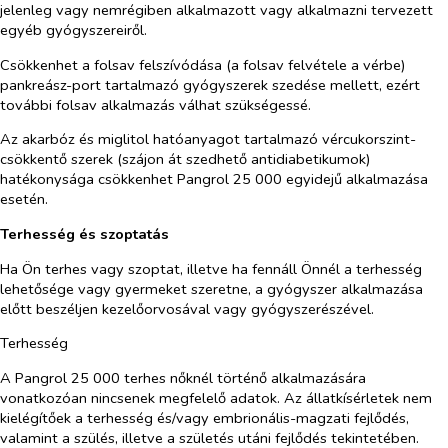
jelenleg vagy nemrégiben alkalmazott vagy alkalmazni tervezett
egyéb gyógyszereiről.
Csökkenhet a folsav felszívódása (a folsav felvétele a vérbe)
pankreász-port tartalmazó gyógyszerek szedése mellett, ezért
további folsav alkalmazás válhat szükségessé.
Az akarbóz és miglitol hatóanyagot tartalmazó vércukorszint-
csökkentő szerek
(szájon át szedhető antidiabetikumok)
hatékonysága csökkenhet Pangrol 25 000 egyidejű alkalmazása
esetén.
Terhesség és szoptatás
Ha Ön terhes vagy szoptat, illetve ha fennáll Önnél a terhesség
lehetősége vagy gyermeket szeretne, a gyógyszer alkalmazása
előtt beszéljen kezelőorvosával vagy gyógyszerészével.
Terhesség
A Pangrol 25 000 terhes nőknél történő alkalmazására
vonatkozóan nincsenek megfelelő adatok. Az állatkísérletek nem
kielégítőek a terhesség és/vagy embrionális-magzati fejlődés,
valamint a szülés, illetve a születés utáni fejlődés tekintetében.