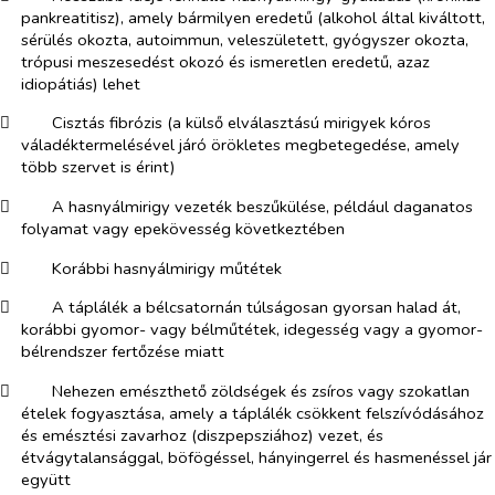
pankreatitisz), amely bármilyen eredetű (alkohol által kiváltott,
sérülés okozta, autoimmun, veleszületett, gyógyszer okozta,
trópusi meszesedést okozó és ismeretlen eredetű, azaz
idiopátiás) lehet
​
Cisztás fibrózis (a külső elválasztású mirigyek kóros
váladéktermelésével járó örökletes megbetegedése, amely
több szervet is érint)
​
A hasnyálmirigy vezeték beszűkülése, például daganatos
folyamat vagy epekövesség következtében
​
Korábbi hasnyálmirigy műtétek
​
A táplálék a bélcsatornán túlságosan gyorsan halad át,
korábbi gyomor- vagy bélműtétek, idegesség vagy a gyomor-
bélrendszer fertőzése miatt
​
Nehezen emészthető zöldségek és zsíros vagy szokatlan
ételek fogyasztása, amely a táplálék csökkent felszívódásához
és emésztési zavarhoz (diszpepsziához) vezet, és
étvágytalansággal, böfögéssel, hányingerrel és hasmenéssel jár
együtt