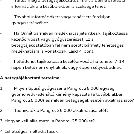
-​
Tartsa meg a betegtájékoztatót, mert a benne szereplő
információkra a későbbiekben is szüksége lehet.
-​
További információkért vagy tanácsért forduljon
gyógyszerészéhez.
-​
Ha Önnél bármilyen mellékhatás jelentkezik, tájékoztassa
kezelőorvosát vagy gyógyszerészét. Ez a
betegtájékoztatóban fel nem sorolt bármely lehetséges
mellékhatásra is vonatkozik. Lásd 4. pont.
-​
Feltétlenül tájékoztassa kezelőorvosát, ha tünetei 7-14
napon belül nem enyhülnek, vagy éppen súlyosbodnak.
A betegtájékoztató tartalma:
1.​
Milyen típusú gyógyszer a Pangrol 25 000 egység
gyomonedv-ellenálló kemény kapszula (a továbbiakban
Pangrol 25 000) és milyen betegségek esetén alkalmazható?
2.​
Tudnivalók a Pangrol 25 000 alkalmazása előtt
3. Hogyan kell alkalmazni a Pangrol 25 000-et?
4. Lehetséges mellékhatások