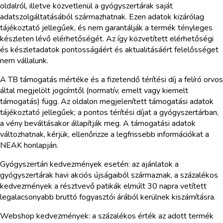
oldalról, illetve közvetlenül a gyógyszertárak saját
adatszolgáltatásából származhatnak. Ezen adatok kizárólag
tájékoztató jellegűek, és nem garantálják a termék tényleges
készleten lévő elérhetőségét. Az így közvetített elérhetőségi
és készletadatok pontosságáért és aktualitásáért felelősséget
nem vállalunk.
A TB támogatás mértéke és a fizetendő térítési díj a felíró orvos
által megjelölt jogcímtől (normatív, emelt vagy kiemelt
támogatás) függ. Az oldalon megjelenített támogatási adatok
tájékoztató jellegűek; a pontos térítési díjat a gyógyszertárban,
a vény beváltásakor állapítják meg. A támogatási adatok
változhatnak, kérjük, ellenőrizze a legfrissebb információkat a
NEAK honlapján.
Gyógyszertári kedvezmények esetén: az ajánlatok a
gyógyszertárak havi akciós újságaiból származnak, a százalékos
kedvezmények a résztvevő patikák elmúlt 30 napra vetített
legalacsonyabb bruttó fogyasztói árából kerülnek kiszámításra.
Webshop kedvezmények: a százalékos érték az adott termék