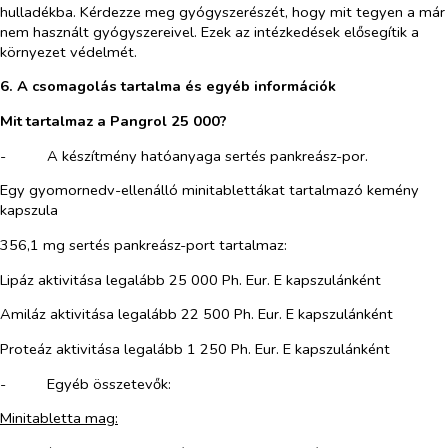
hulladékba. Kérdezze meg gyógyszerészét, hogy mit tegyen a már
nem használt gyógyszereivel. Ezek az intézkedések elősegítik a
környezet védelmét.
6. A csomagolás tartalma és egyéb információk
Mit tartalmaz a Pangrol 25 000?
-​
A készítmény hatóanyaga sertés pankreász-por.
Egy gyomornedv-ellenálló minitablettákat tartalmazó kemény
kapszula
356,1 mg sertés pankreász-port tartalmaz:
Lipáz aktivitása legalább 25 000 Ph. Eur. E kapszulánként
Amiláz aktivitása legalább 22 500 Ph. Eur. E kapszulánként
Proteáz aktivitása legalább 1 250 Ph. Eur. E kapszulánként
-​
Egyéb összetevők:
Minitabletta mag: