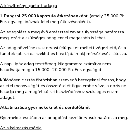
A készítmény ajánlott adagja
1 Pangrol 25 000 kapszula étkezésenként
, (amely 25 000 Ph.
Eur. egység lipáznak felel meg étkezésenként).
Az adagolást a meglévő emésztési zavar súlyossága határozza
meg, ezért a szükséges adag ennél magasabb is lehet.
Az adag növelése csak orvosi felügyelet mellett végezhető, és a
tünetek (pl. zsíros széklet és hasi fájdalmak) mérséklését célozza.
A napi lipáz adag testtömeg-kilogrammra számítva nem
haladhatja meg a 15 000 -20 000 Ph. Eur. egységet.
Különösen cisztás fibrózisban szenvedő betegeknél fontos, hogy
az étel mennyiségét és összetételét figyelembe véve, a dózis ne
haladja meg a megfelelő zsírfelszívódáshoz szükséges enzim
adagot.
Alkalmazása gyermekeknél és serdülőknél
Gyermekek esetében az adagolást kezelőorvosuk határozza meg.
Az alkalmazás módja