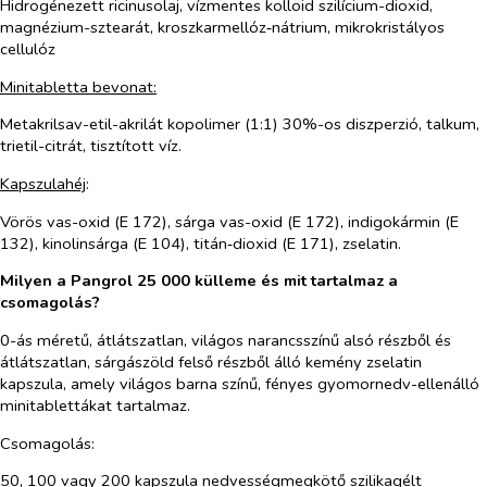
Hidrogénezett ricinusolaj, vízmentes kolloid szilícium-dioxid,
magnézium-sztearát, kroszkarmellóz‑nátrium, mikrokristályos
cellulóz
Minitabletta bevonat:
Metakrilsav-etil-akrilát kopolimer (1:1) 30%-os diszperzió, talkum,
trietil-citrát, tisztított víz.
Kapszulahéj
:
Vörös vas-oxid (E 172), sárga vas-oxid (E 172), indigokármin (E
132), kinolinsárga (E 104), titán‑dioxid (E 171), zselatin.
Milyen a Pangrol 25 000 külleme és mit tartalmaz a
csomagolás?
0-ás méretű, átlátszatlan, világos narancsszínű alsó részből és
átlátszatlan, sárgászöld felső részből álló kemény zselatin
kapszula, amely világos barna színű, fényes gyomornedv-ellenálló
minitablettákat tartalmaz.
Csomagolás:
50, 100 vagy 200 kapszula nedvességmegkötő szilikagélt