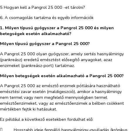
5 Hogyan kell a Pangrol 25 000 -et tárolni?
6. A csomagolás tartalma és egyéb információk
1. Milyen típusú gyógyszer a
Pangrol 25 000 és milyen
betegségek esetén alkalmazható?
Milyen típusú gyógyszer a Pangrol 25 000?
A Pangrol 25 000 olyan gyógyszer, amely sertés hasnyálmirigy
(pankreász) eredetű emésztést elősegítő anyagokat, azaz
enzimeket (pankreász-port) tartalmaz.
Milyen betegségek esetén alkalmazható a Pangrol 25 000?
A Pangrol 25 000 az emésztő enzimek pótlására használható
emésztési zavar esetén (maldigeszció), amikor a hasnyálmirigy
nem termel vagy nem megfelelő mennyiségben termel
emésztőenzimeket, vagy az emésztőenzimek a bélben csökkent
mértékben fejtik ki hatásukat.
Ez például a következő esetekben fordulhat elő:
​
Hosszabb ideje fennálló hasnyálmirigy-gyulladás (krónikus