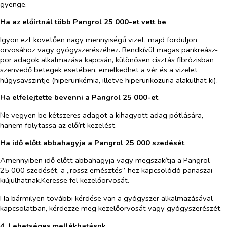
gyenge.
Ha az előírtnál több Pangrol 25 000-et vett be
Igyon ezt követően nagy mennyiségű vizet, majd forduljon
orvosához vagy gyógyszerészéhez. Rendkívül magas pankreász-
por adagok alkalmazása kapcsán, különösen cisztás fibrózisban
szenvedő betegek esetében, emelkedhet a vér és a vizelet
húgysavszintje (hiperurikémia, illetve hiperurikozuria alakulhat ki).
Ha elfelejtette bevenni a Pangrol 25 000-et
Ne vegyen be kétszeres adagot a kihagyott adag pótlására,
hanem folytassa az előírt kezelést.
Ha idő előtt abbahagyja a Pangrol 25 000 szedését
Amennyiben idő előtt abbahagyja vagy megszakítja a Pangrol
25 000 szedését, a „rossz emésztés”-hez kapcsolódó panaszai
kiújulhatnak.Keresse fel kezelőorvosát.
Ha bármilyen további kérdése van a gyógyszer alkalmazásával
kapcsolatban, kérdezze meg kezelőorvosát vagy gyógyszerészét.
4. Lehetséges mellékhatások