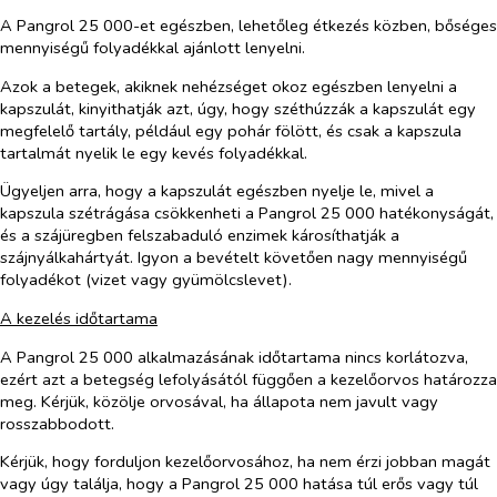
A Pangrol 25 000-et egészben, lehetőleg étkezés közben, bőséges
mennyiségű folyadékkal ajánlott lenyelni.
Azok a betegek, akiknek nehézséget okoz egészben lenyelni a
kapszulát, kinyithatják azt, úgy, hogy széthúzzák a kapszulát egy
megfelelő tartály, például egy pohár fölött, és csak a kapszula
tartalmát nyelik le egy kevés folyadékkal.
Ügyeljen arra, hogy a kapszulát egészben nyelje le, mivel a
kapszula szétrágása csökkenheti a Pangrol 25 000 hatékonyságát,
és a szájüregben felszabaduló enzimek károsíthatják a
szájnyálkahártyát. Igyon a bevételt követően nagy mennyiségű
folyadékot (vizet vagy gyümölcslevet).
A kezelés időtartama
A Pangrol 25 000 alkalmazásának időtartama nincs korlátozva,
ezért azt a betegség lefolyásától függően a kezelőorvos határozza
meg. Kérjük, közölje orvosával, ha állapota nem javult vagy
rosszabbodott.
Kérjük, hogy forduljon kezelőorvosához, ha nem érzi jobban magát
vagy úgy találja, hogy a Pangrol 25 000 hatása túl erős vagy túl