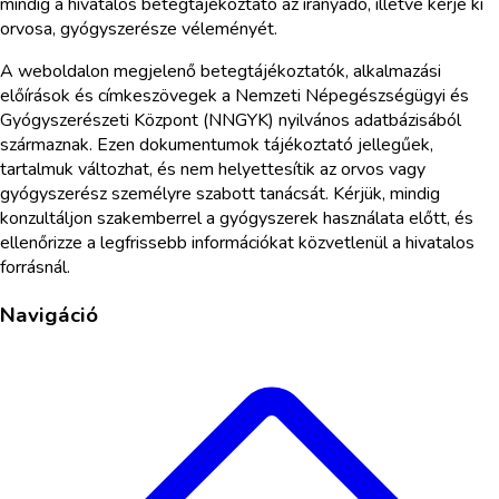
mindig a hivatalos betegtájékoztató az irányadó, illetve kérje ki
orvosa, gyógyszerésze véleményét.
A weboldalon megjelenő betegtájékoztatók, alkalmazási
előírások és címkeszövegek a Nemzeti Népegészségügyi és
Gyógyszerészeti Központ (NNGYK) nyilvános adatbázisából
származnak. Ezen dokumentumok tájékoztató jellegűek,
tartalmuk változhat, és nem helyettesítik az orvos vagy
gyógyszerész személyre szabott tanácsát. Kérjük, mindig
konzultáljon szakemberrel a gyógyszerek használata előtt, és
ellenőrizze a legfrissebb információkat közvetlenül a hivatalos
forrásnál.
Navigáció