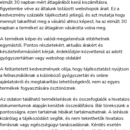
elmúlt 30 napban mért átlagárából kerül kiszámításra,
figyelembe véve az általunk listázott webshopok árait. Ez a
kedvezmény százalék tájékoztató jellegű, és azt mutatja hogy
mennyit takaríthat meg a vásárló ahhoz képest, ha az elmúlt 30
napban a terméket az átlagáron vásárolta volna meg.
A termékek képei és valódi megjelenésük eltérhetnek
egymástól. Pontos részletekért, aktuális árakért és
készletinformációért kérjük, érdeklődjön közvetlenül az adott
gyógyszertárban vagy webshop oldalán!
A feltüntetett kedvezmények célja, hogy tájékoztatást nyújtson
a felhasználóknak a különböző gyógyszertári és online
ajánlatokról és megtakarítási lehetőségekről, nem az egyes
termékek fogyasztására ösztönöznek.
Az oldalon található termékleírások és összefoglalók a hivatalos
dokumentumok alapján kerültek összeállításra. Bár törekszünk a
pontosságra, ezen tartalmak hibákat tartalmazhatnak. A leírások
kizárólag a tájékozódást segítik, és nem tekinthetők hivatalos
forrásnak vagy egészségügyi tanácsadásnak. Kérdés esetén