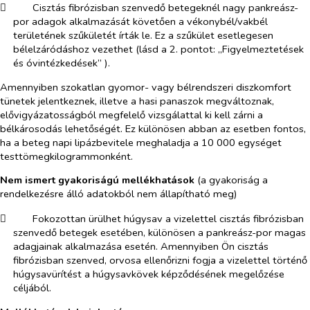
​
Cisztás fibrózisban szenvedő betegeknél nagy pankreász-
por adagok alkalmazását követően a vékonybél/vakbél
területének szűkületét írták le. Ez a szűkület esetlegesen
bélelzáródáshoz vezethet (lásd a 2. pontot: „Figyelmeztetések
és óvintézkedések
”
).
Amennyiben szokatlan gyomor- vagy bélrendszeri diszkomfort
tünetek jelentkeznek, illetve a hasi panaszok megváltoznak,
elővigyázatosságból megfelelő vizsgálattal ki kell zárni a
bélkárosodás lehetőségét. Ez különösen abban az esetben fontos,
ha a beteg napi lipázbevitele meghaladja a 10 000 egységet
testtömegkilogrammonként.
Nem ismert gyakoriságú mellékhatások
(a gyakoriság a
rendelkezésre álló adatokból nem állapítható meg)
​
Fokozottan ürülhet húgysav a vizelettel cisztás fibrózisban
szenvedő betegek esetében, különösen a pankreász-por magas
adagjainak alkalmazása esetén. Amennyiben Ön cisztás
fibrózisban szenved, orvosa ellenőrizni fogja a vizelettel történő
húgysavürítést a húgysavkövek képződésének megelőzése
céljából.