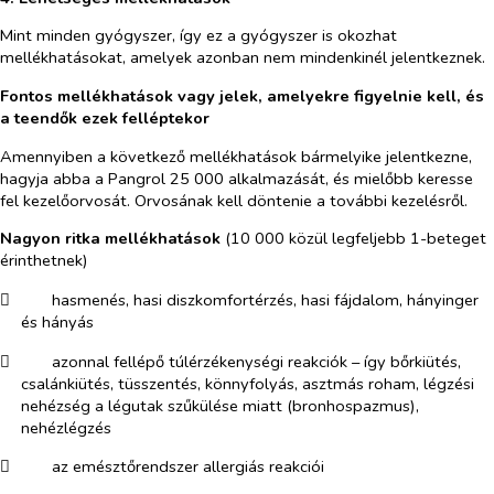
Mint minden gyógyszer, így ez a gyógyszer is okozhat
mellékhatásokat, amelyek azonban nem mindenkinél jelentkeznek.
Fontos mellékhatások vagy jelek, amelyekre figyelnie kell, és
a teendők ezek felléptekor
Amennyiben a következő mellékhatások bármelyike jelentkezne,
hagyja abba a Pangrol 25 000 alkalmazását, és mielőbb keresse
fel kezelőorvosát. Orvosának kell döntenie a további kezelésről.
Nagyon ritka mellékhatások
(10 000 közül legfeljebb 1-beteget
érinthetnek)
​
hasmenés, hasi diszkomfortérzés, hasi fájdalom, hányinger
és hányás
​
azonnal fellépő túlérzékenységi reakciók – így bőrkiütés,
csalánkiütés, tüsszentés, könnyfolyás, asztmás roham, légzési
nehézség a légutak szűkülése miatt (bronhospazmus),
nehézlégzés
​
az emésztőrendszer allergiás reakciói