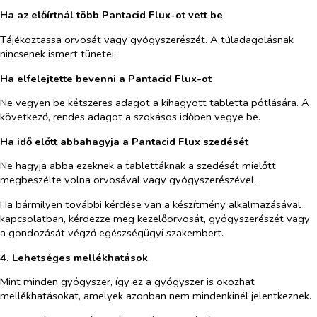
Ha az előírtnál több Pantacid Flux-ot vett be
Tájékoztassa orvosát vagy gyógyszerészét. A túladagolásnak
nincsenek ismert tünetei.
Ha elfelejtette bevenni a Pantacid Flux-ot
Ne vegyen be kétszeres adagot a kihagyott tabletta pótlására. A
következő, rendes adagot a szokásos időben vegye be.
Ha idő előtt abbahagyja a Pantacid Flux szedését
Ne hagyja abba ezeknek a tablettáknak a szedését mielőtt
megbeszélte volna orvosával vagy gyógyszerészével.
Ha bármilyen további kérdése van a készítmény alkalmazásával
kapcsolatban, kérdezze meg kezelőorvosát, gyógyszerészét vagy
a gondozását végző egészségügyi szakembert.
4. Lehetséges mellékhatások
Mint minden gyógyszer, így ez a gyógyszer is okozhat
mellékhatásokat, amelyek azonban nem mindenkinél jelentkeznek.