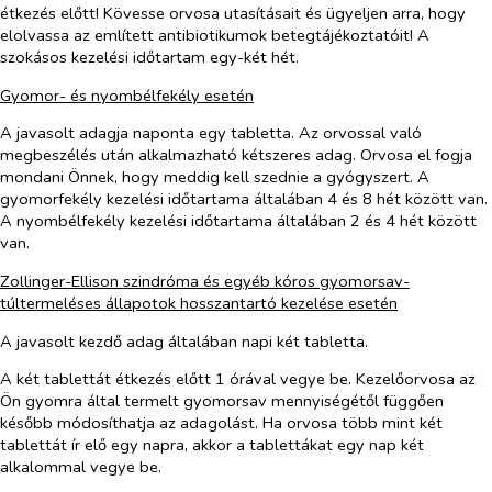
étkezés előtt! Kövesse orvosa utasításait és ügyeljen arra, hogy
elolvassa az említett antibiotikumok betegtájékoztatóit! A
szokásos kezelési időtartam egy-két hét.
Gyomor- és nyombélfekély esetén
A javasolt adagja naponta egy tabletta. Az orvossal való
megbeszélés után alkalmazható kétszeres adag. Orvosa el fogja
mondani Önnek, hogy meddig kell szednie a gyógyszert. A
gyomorfekély kezelési időtartama általában 4 és 8 hét között van.
A nyombélfekély kezelési időtartama általában 2 és 4 hét között
van.
Zollinger-Ellison szindróma és egyéb kóros gyomorsav-
túltermeléses állapotok hosszantartó kezelése esetén
A javasolt kezdő adag általában napi két tabletta.
A két tablettát étkezés előtt 1 órával vegye be. Kezelőorvosa az
Ön gyomra által termelt gyomorsav mennyiségétől függően
később módosíthatja az adagolást. Ha orvosa több mint két
tablettát ír elő egy napra, akkor a tablettákat egy nap két
alkalommal vegye be.