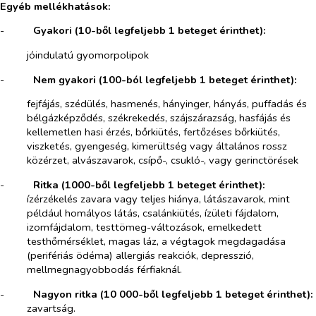
Egyéb mellékhatások:
-​
Gyakori (10-ből legfeljebb 1 beteget érinthet):
jóindulatú gyomorpolipok
-​
Nem gyakori (100-ból legfeljebb 1 beteget érinthet):
fejfájás, szédülés, hasmenés, hányinger, hányás, puffadás és
bélgázképződés, székrekedés, szájszárazság, hasfájás és
kellemetlen hasi érzés, bőrkiütés, fertőzéses bőrkiütés,
viszketés, gyengeség, kimerültség vagy általános rossz
közérzet, alvászavarok, csípő-, csukló-, vagy gerinctörések
-​
Ritka (1000-ből legfeljebb 1 beteget érinthet):
ízérzékelés zavara vagy teljes hiánya, látászavarok, mint
például homályos látás, csalánkiütés, ízületi fájdalom,
izomfájdalom, testtömeg-változások, emelkedett
testhőmérséklet, magas láz, a végtagok megdagadása
(perifériás ödéma) allergiás reakciók, depresszió,
mellmegnagyobbodás férfiaknál.
-​
Nagyon ritka
(10 000-ből legfeljebb 1 beteget érinthet):
zavartság.