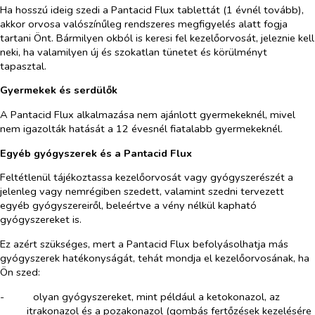
Ha hosszú ideig szedi a Pantacid Flux tablettát (1 évnél tovább),
akkor orvosa valószínűleg rendszeres megfigyelés alatt fogja
tartani Önt. Bármilyen okból is keresi fel kezelőorvosát, jeleznie kell
neki, ha valamilyen új és szokatlan tünetet és körülményt
tapasztal.
Gyermekek és serdülők
A Pantacid Flux alkalmazása nem ajánlott gyermekeknél, mivel
nem igazolták hatását a 12 évesnél fiatalabb gyermekeknél.
Egyéb gyógyszerek és a Pantacid Flux
Feltétlenül tájékoztassa kezelőorvosát vagy gyógyszerészét a
jelenleg vagy nemrégiben szedett, valamint szedni tervezett
egyéb gyógyszereiről, beleértve a vény nélkül kapható
gyógyszereket is.
Ez azért szükséges, mert a Pantacid Flux befolyásolhatja más
gyógyszerek hatékonyságát, tehát mondja el kezelőorvosának, ha
Ön szed:
-​
olyan gyógyszereket, mint például a ketokonazol, az
itrakonazol és a pozakonazol (gombás fertőzések kezelésére