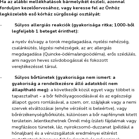
Ha az alábbi mellékhatások bármelyikét észleli, azonnal
forduljon kezelőorvosához, vagy keresse fel az Önhöz
legközelebb eső kórház sürgősségi osztályát:
-​
Súlyos allergiás reakciók (gyakorisága ritka; 1000-ből
legfeljebb 1 beteget érinthet):
a nyelv és/vagy a torok megdagadása, nyelési nehézség,
csalánkiütés, légzési nehézségek, az arc allergiás
megdagadása (Quincke‑ödéma/angioödéma), erős szédülés,
ami nagyon heves szívdobogással és fokozott
verejtékezéssel társul.
-​
Súlyos bőrtünetek (gyakorisága nem ismert: a
gyakoriság a rendelkezésre álló adatokból nem
állapítható meg):
a következők közül egyet vagy többet is
tapasztalhat
-
a bőr felhólyagosodásával és az egészségi
állapot gyors romlásával, a szem, orr, száj/ajkak vagy a nemi
szervek elváltozásai (enyhe vérzését is beleértve), vagy
bőrérzékenység/bőrkiütés, különösen a bőr napfénynek kitett
területein. Jelentkezhetnek Önnél még ízületi fájdalmak vagy
megfázásos tünetek, láz, nyirokcsomó-duzzanat (például a
hónaljban) és a vérvizsgálatok eredményei eltérést