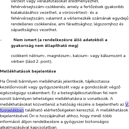
vérzést vagy véraláfutásokat eredményezhet,
fehérvérsejtszám-csökkenés, amely a fertőzések gyakoribb
kialakulásához vezethet, a vörösvértest- és a
fehérvérsejtszám, valamint a vérlemezkék számának egyidejű
rendellenes csökkenése, ami fáradtsághoz, légszomjhoz és
sápadtsághoz vezethet.
-​
Nem ismert (a rendelkezésre álló adatokból a
gyakoriság nem állapítható meg)
csökkent nátrium-, magnézium-, kalcium- vagy káliumszint a
vérben (lásd 2. pont).
Mellékhatások bejelentése
Ha Önnél bármilyen mellékhatás jelentkezik, tájékoztassa
kezelőorvosát vagy gyógyszerészét vagy a gondozását végző
egészségügyi szakembert. Ez a betegtájékoztatóban fel nem
sorolt bármilyen lehetséges mellékhatásra is vonatkozik. A
mellékhatásokat közvetlenül a hatóság részére is bejelentheti az
V.
függelékben
található
elérhetőségeken keresztül. A mellékhatások
bejelentésével Ön is hozzájárulhat ahhoz, hogy minél több
információ álljon rendelkezésre a gyógyszer biztonságos
alkalmazásával kapcsolatban.