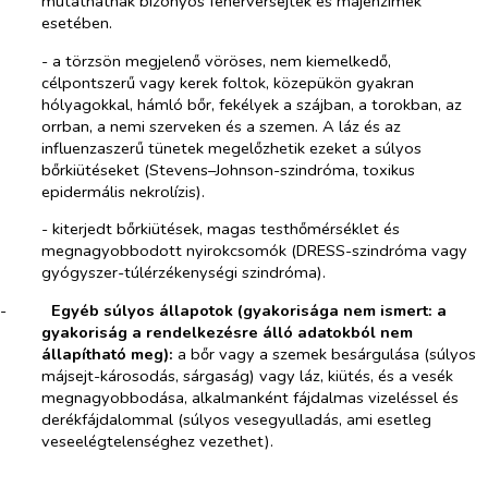
mutathatnak bizonyos fehérvérsejtek és májenzimek
esetében.
- a törzsön megjelenő vöröses, nem kiemelkedő,
célpontszerű vagy kerek foltok, közepükön gyakran
hólyagokkal, hámló bőr, fekélyek a szájban, a torokban, az
orrban, a nemi szerveken és a szemen. A láz és az
influenzaszerű tünetek megelőzhetik ezeket a súlyos
bőrkiütéseket (Stevens–Johnson-szindróma, toxikus
epidermális nekrolízis).
- kiterjedt bőrkiütések, magas testhőmérséklet és
megnagyobbodott nyirokcsomók (DRESS-szindróma vagy
gyógyszer-túlérzékenységi szindróma).
-​
Egyéb súlyos állapotok (gyakorisága nem ismert: a
gyakoriság a rendelkezésre álló adatokból nem
állapítható meg):
a bőr vagy a szemek besárgulása (súlyos
májsejt-károsodás, sárgaság) vagy láz, kiütés, és a vesék
megnagyobbodása, alkalmanként fájdalmas vizeléssel és
derékfájdalommal (súlyos vesegyulladás, ami esetleg
veseelégtelenséghez vezethet).