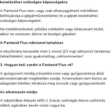
kezeléséhez szükséges képességekre
A Pantacid Flux nem, vagy csak elhanyagolható mértékben
befolyásolja a gépjárművezetéshez és a gépek kezeléséhez
szükséges képességeket.
Ha mellékhatásokat, például szédülést vagy látászavart észlel,
akkor ne vezessen, illetve ne kezeljen gépeket.
A Pantacid Flux nátriumot tartalmaz
A készítmény kevesebb mint 1 mmol (23 mg) nátriumot tartalmaz
tablettánként, azaz gyakorlatilag „nátriummentes”.
3. Hogyan kell szedni a Pantacid Flux-ot?
A gyógyszert mindig a kezelőorvosa vagy gyógyszerésze által
elmondottaknak megfelelően szedje. Amennyiben nem biztos az
adagolást illetően, kérdezze meg orvosát vagy gyógyszerészét.
Az alkalmazás módja
A tablettákat étkezés előtt 1 órával, szétrágás illetve széttörés
nélkül, egészben, kevés vízzel vegye be.