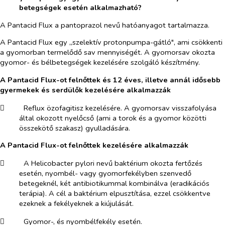
betegségek esetén alkalmazható?
A Pantacid Flux a pantoprazol nevű hatóanyagot tartalmazza.
A Pantacid Flux egy „szelektív protonpumpa-gátló", ami csökkenti
a gyomorban termelődő sav mennyiségét. A gyomorsav okozta
gyomor- és bélbetegségek kezelésére szolgáló készítmény.
A Pantacid Flux-ot felnőttek és 12 éves, illetve annál idősebb
gyermekek és serdülők kezelésére alkalmazzák
​
Reflux özofagitisz kezelésére. A gyomorsav visszafolyása
által okozott nyelőcső (ami a torok és a gyomor közötti
összekötő szakasz) gyulladására.
A Pantacid Flux-ot felnőttek kezelésére alkalmazzák
​
A
Helicobacter pylori
nevű baktérium okozta fertőzés
esetén, nyombél- vagy gyomorfekélyben szenvedő
betegeknél, két antibiotikummal kombinálva (eradikációs
terápia). A cél a baktérium elpusztítása, ezzel csökkentve
ezeknek a fekélyeknek a kiújulását.
​
Gyomor-, és nyombélfekély esetén.