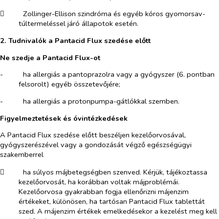
​
Zollinger-Ellison szindróma és egyéb kóros gyomorsav-
túltermeléssel járó állapotok esetén.
2. Tudnivalók a Pantacid Flux szedése előtt
Ne szedje a Pantacid Flux-ot
-​
ha allergiás a pantoprazolra vagy a gyógyszer (6. pontban
felsorolt) egyéb összetevőjére;
-​
ha allergiás a protonpumpa-gátlókkal szemben.
Figyelmeztetések és óvintézkedések
A Pantacid Flux szedése előtt beszéljen kezelőorvosával,
gyógyszerészével vagy a gondozását végző egészségügyi
szakemberrel
​
ha súlyos májbetegségben szenved. Kérjük, tájékoztassa
kezelőorvosát, ha korábban voltak májproblémái.
Kezelőorvosa gyakrabban fogja ellenőrizni májenzim
értékeket, különösen, ha tartósan Pantacid Flux tablettát
szed. A májenzim értékek emelkedésekor a kezelést meg kell