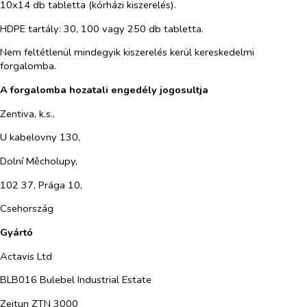
10x14 db tabletta (kórházi kiszerelés).
HDPE tartály: 30, 100 vagy 250 db tabletta.
Nem feltétlenül mindegyik kiszerelés kerül kereskedelmi
forgalomba.
A forgalomba hozatali engedély jogosultja
Zentiva, k.s.,
U kabelovny 130,
Dolní Měcholupy,
102 37, Prága 10,
Csehország
Gyártó
Actavis Ltd
BLB016 Bulebel Industrial Estate
Zejtun ZTN 3000