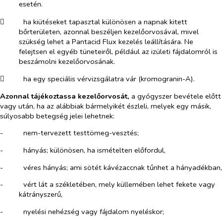
esetén.
​
ha kiütéseket tapasztal különösen a napnak kitett
bőrterületen, azonnal beszéljen kezelőorvosával, mivel
szükség lehet a Pantacid Flux kezelés leállítására. Ne
felejtsen el egyéb tüneteiről, például az izületi fájdalomról is
beszámolni kezelőorvosának.
​
ha egy speciális vérvizsgálatra vár (kromogranin-A).
Azonnal tájékoztassa kezelőorvosát,
a gyógyszer bevétele előtt
vagy után, ha az alábbiak bármelyikét észleli, melyek egy másik,
súlyosabb betegség jelei lehetnek:
-​
nem-tervezett testtömeg-vesztés;
-​
hányás; különösen, ha ismételten előfordul,
-​
véres hányás; ami sötét kávézaccnak tűnhet a hányadékban,
-​
vért lát a székletében, mely küllemében lehet fekete vagy
kátrányszerű,
-​
nyelési nehézség vagy fájdalom nyeléskor;