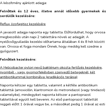
A készítmény ajánlott adagja:
Felnőttek és 12 éves, illetve annál idősebb gyermekek és
serdülők kezelésére:
Reflux özofagitisz kezelésére
A javasolt adagja naponta egy tabletta. Előfordulhat, hogy orvosa
megbeszélés után napi 2 tablettára növeli az adagját. A
nyelőcsőgyulladás kezelési időtartama általában 4 és 8 hét között
van. Orvosa el fogja mondani Önnek, hogy meddig kell szednie a
gyógyszert.
Felnőttek kezelésére:
A Helicobacter pylori nevű baktérium okozta fertőzés kezelésére,
nyombél - vagy gyomorfekélyben szenvedő betegeknél, két
antibiotikummal kombinálva (eradikációs terápia)
Naponta kétszer egy tabletta, valamint a kétféle antibiotikum
tablettái (amoxicillin, klaritromicin és metronidazol (vagy tinidazol)
valamelyike), mindegyiket naponta kétszer a pantoprazol
tablettával együtt kell bevenni. Az első pantoprazol tablettát
reggeli előtt 1 órával vegye be, a másodikat pedig 1 órával az esti