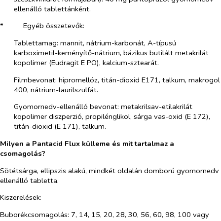
ellenálló tablettánként.
*​
Egyéb összetevők:
Tablettamag:
mannit, nátrium-karbonát, A-típusú
karboximetil-keményítő-nátrium, bázikus butilált metakrilát
kopolimer (Eudragit E PO), kalcium-sztearát.
Filmbevonat:
hipromellóz, titán-dioxid E171, talkum, makrogol
400, nátrium-laurilszulfát.
Gyomornedv-ellenálló bevonat:
metakrilsav-etilakrilát
kopolimer diszperzió, propilénglikol, sárga vas-oxid (E 172),
titán-dioxid (E 171), talkum.
Milyen a
Pantacid Flux külleme és mit tartalmaz a
csomagolás?
Sötétsárga, ellipszis alakú, mindkét oldalán domború gyomornedv
ellenálló tabletta.
Kiszerelések:
Buborékcsomagolás: 7, 14, 15, 20, 28, 30, 56, 60, 98, 100 vagy