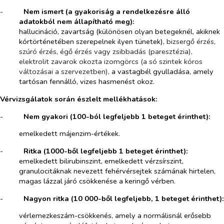
-​
Nem ismert
(a gyakoriság a rendelkezésre álló
adatokból nem állapítható meg):
hallucináció, zavartság (különösen olyan betegeknél, akiknek
kórtörténetében szerepelnek ilyen tünetek),
bizsergő érzés,
szúró érzés, égő érzés vagy zsibbadás (paresztézia),
elektrolit zavarok okozta izomgörcs (a só szintek kóros
változásai a szervezetben),
a vastagbél gyulladása, amely
tartósan fennálló, vizes hasmenést okoz.
Vérvizsgálatok során észlelt mellékhatások:
-​
Nem gyakori (100-ból legfeljebb 1 beteget érinthet):
emelkedett májenzim-értékek.
-​
Ritka
(1000-ből legfeljebb 1 beteget érinthet):
emelkedett bilirubinszint, emelkedett vérzsírszint,
granulocitáknak nevezett fehérvérsejtek számának hirtelen,
magas lázzal járó csökkenése a keringő vérben.
-​
Nagyon ritka
(10 000-ből legfeljebb, 1 beteget érinthet):
vérlemezkeszám-csökkenés, amely a normálisnál erősebb