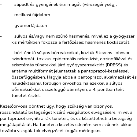
-​
sápadt és gyengének érzi magát (vérszegénység);
-​
mellkasi fájdalom
-​
gyomorfájdalom
-​
súlyos és/vagy nem szűnő hasmenés, mivel ez a gyógyszer
kis mértékben fokozza a fertőzéses; hasmenés kockázatát.
-​
bőrt érintő súlyos bőrreakciókat, köztük Stevens–Johnson-
szindrómát, toxikus epidermális nekrolízist, eozinofíliával és
szisztémás tünetekkel járó gyógyszerreakciót (DRESS) és
eritéma multiformét jelentettek a pantoprazol-kezeléssel
összefüggésben. Hagyja abba a pantoprazol alkalmazását és
haladéktalanul forduljon orvoshoz, ha ezekkel a súlyos
bőrreakciókkal összefüggő bármilyen, a 4. pontban leírt
tünetet észlel.
Kezelőorvosa dönthet úgy, hogy szükség van bizonyos,
rosszindulatú betegséget kizáró vizsgálatok elvégzésére, mivel a
pantoprazol enyhíti a rák tüneteit, és ez késleltetheti a betegség
megállapítását. Ha tünetei a kezelés ellenére sem szűnnek, akkor
további vizsgálatok elvégzését fogják mérlegelni.