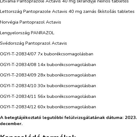
Litvánia Pantoprazole Actavis 40 mg skrandyje neirios tabletės
Lettország Pantoprazole Actavis 40 mg zarnás škístošás tabletes
Norvégia Pantoprazol Actavis
Lengyelország PANRAZOL
Svédország Pantoprazol Actavis
OGYI-T-20834/07 7x buborékcsomagolásban
OGYI-T-20834/08 14x buborékcsomagolásban
OGYI-T-20834/09 28x buborékcsomagolásban
OGYI-T-20834/10 30x buborékcsomagolásban
OGYI-T-20834/11 56x buborékcsomagolásban
OGYI-T-20834/12 60x buborékcsomagolásban
A betegtájékoztató legutóbbi felülvizsgálatának dátuma: 2023.
december.