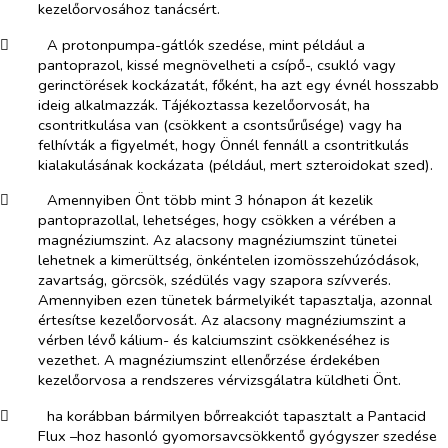
kezelőorvosához tanácsért.
​
A protonpumpa-gátlók szedése, mint például a
pantoprazol, kissé megnövelheti a csípő-, csukló vagy
gerinctörések kockázatát, főként, ha azt egy évnél hosszabb
ideig alkalmazzák. Tájékoztassa kezelőorvosát, ha
csontritkulása van (csökkent a csontsűrűsége) vagy ha
felhívták a figyelmét, hogy Önnél fennáll a csontritkulás
kialakulásának kockázata (például, mert szteroidokat szed).
​
Amennyiben Önt több mint 3 hónapon át kezelik
pantoprazollal, lehetséges, hogy csökken a vérében a
magnéziumszint. Az alacsony magnéziumszint tünetei
lehetnek a kimerültség, önkéntelen izomösszehúzódások,
zavartság, görcsök, szédülés vagy szapora szívverés.
Amennyiben ezen tünetek bármelyikét tapasztalja, azonnal
értesítse kezelőorvosát. Az alacsony magnéziumszint a
vérben lévő kálium- és kalciumszint csökkenéséhez is
vezethet. A magnéziumszint ellenőrzése érdekében
kezelőorvosa a rendszeres vérvizsgálatra küldheti Önt.
​
ha korábban bármilyen bőrreakciót tapasztalt a Pantacid
Flux –hoz hasonló gyomorsavcsökkentő gyógyszer szedése