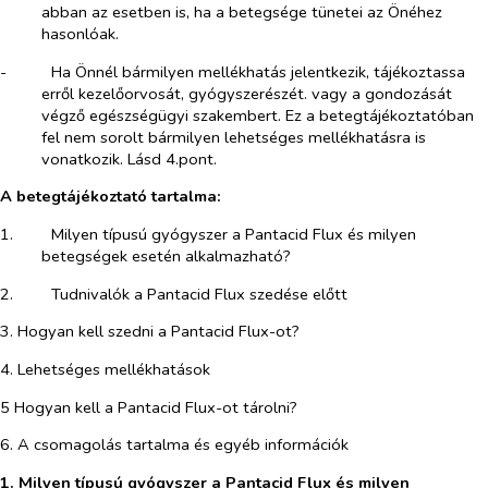
abban az esetben is, ha a betegsége tünetei az Önéhez
hasonlóak.
-​
Ha Önnél bármilyen mellékhatás jelentkezik, tájékoztassa
erről kezelőorvosát, gyógyszerészét. vagy a gondozását
végző egészségügyi szakembert. Ez a betegtájékoztatóban
fel nem sorolt bármilyen lehetséges mellékhatásra is
vonatkozik. Lásd 4.pont.
A betegtájékoztató tartalma:
1.​
Milyen típusú gyógyszer a Pantacid Flux és milyen
betegségek esetén alkalmazható?
2.​
Tudnivalók a Pantacid Flux szedése előtt
3. Hogyan kell szedni a Pantacid Flux-ot?
4. Lehetséges mellékhatások
5 Hogyan kell a Pantacid Flux-ot tárolni?
6. A csomagolás tartalma és egyéb információk
1. Milyen típusú gyógyszer a Pantacid Flux és milyen