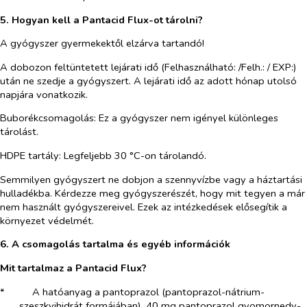
5. Hogyan kell a Pantacid Flux-ot tárolni?
A gyógyszer gyermekektől elzárva tartandó!
A dobozon feltüntetett lejárati idő (Felhasználható: /Felh.: / EXP:)
után ne szedje a gyógyszert. A lejárati idő az adott hónap utolsó
napjára vonatkozik.
Buborékcsomagolás: Ez a gyógyszer nem igényel különleges
tárolást.
HDPE tartály: Legfeljebb
30 °C-on tárolandó.
Semmilyen gyógyszert ne dobjon a szennyvízbe vagy a háztartási
hulladékba. Kérdezze meg gyógyszerészét, hogy mit tegyen a már
nem használt gyógyszereivel. Ezek az intézkedések elősegítik a
környezet védelmét.
6. A csomagolás tartalma és egyéb
információk
Mit tartalmaz a Pantacid Flux?
*​
A hatóanyag a pantoprazol (pantoprazol-nátrium-
szeszkvihidrát formájában). 40 mg pantoprazol gyomornedv-