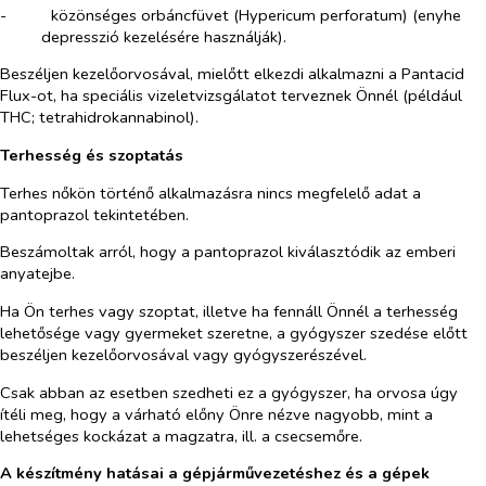
-​
közönséges orbáncfüvet (
Hypericum perforatum
) (enyhe
depresszió kezelésére használják).
Beszéljen kezelőorvosával, mielőtt elkezdi alkalmazni a Pantacid
Flux-ot, ha speciális vizeletvizsgálatot terveznek Önnél (például
THC; tetrahidrokannabinol).
Terhesség és szoptatás
Terhes nőkön történő alkalmazásra nincs megfelelő adat a
pantoprazol tekintetében.
Beszámoltak arról, hogy a pantoprazol kiválasztódik az emberi
anyatejbe.
Ha Ön terhes vagy szoptat, illetve ha fennáll Önnél a terhesség
lehetősége vagy gyermeket szeretne, a gyógyszer szedése előtt
beszéljen kezelőorvosával vagy gyógyszerészével.
Csak abban az esetben szedheti ez a gyógyszer, ha orvosa úgy
ítéli meg, hogy a várható előny Önre nézve nagyobb, mint a
lehetséges kockázat a magzatra, ill. a csecsemőre.
A készítmény hatásai a gépjárművezetéshez és a gépek