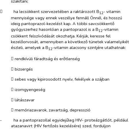
szakítani;
​
ha lecsökkent szervezetében a raktározott B
- vitamin
12
mennyisége vagy ennek veszélye fennáll Önnél, és hosszú
ideig pantoprazol-kezelést kap. A többi savcsökkentő
gyógyszerhez hasonlóan a pantoprazol is a B
-vitamin
12
csökkent felszívódását okozhatja. Kérjük, keresse fel
kezelőorvosát, amennyiben a következő tünetek valamelyikét
észleli, amelyek a B
-vitamin alacsony szintjére utalhatnak:
12
​
rendkívüli fáradtság és erőtlenség
​
bizsergés
​
sebes vagy kipirosodott nyelv, fekélyek a szájban
​
izomgyengeség
​
látászavar
​
memóriazavarok, zavartság, depresszió
-​
ha a pantoprazollal egyidejűleg HIV- proteázgátlót, például
atazanavirt (HIV fertőzés kezelésére) szed, forduljon