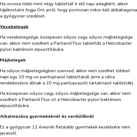
Ha orvosa több mint négy tablettát ír elő napi adagként, akkor
tájékoztatni fogja Önt arról, hogy pontosan mikor kell abbahagynia
a gyógyszer szedését.
Vesebetegek
Ha vesebetegsége, közepesen súlyos vagy súlyos májbetegsége
van, akkor nem szedheti a Pantacid Flux tablettát a
Helicobacter
pylori
baktérium elpusztítására.
Májbetegek
Ha súlyos májbetegségben szenved, akkor nem szedhet többet
napi egy 20 mg-os pantoprazol tablettánál (erre a célra
rendelkezésre állnak a 20 mg pantoprazolt tartalmazó tabletták).
Ha közepesen súlyos vagy súlyos májbetegsége van, akkor nem
szedheti a Pantacid Flux-ot a
Helicobacter pylori
baktérium
elpusztítására
.
Alkalmazása gyermekeknél és serdülőknél
Ez a gyógyszer 12 évesnél fiatalabb gyermekek kezelésére nem
javasolt.