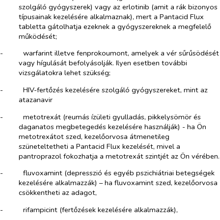
szolgáló gyógyszerek) vagy az erlotinib (amit a rák bizonyos
típusainak kezelésére alkalmaznak), mert a Pantacid Flux
tabletta gátolhatja ezeknek a gyógyszereknek a megfelelő
működését;
-​
warfarint illetve fenprokoumont, amelyek a vér sűrűsödését
vagy hígulását befolyásolják. Ilyen esetben további
vizsgálatokra lehet szükség;
-​
HIV-fertőzés kezelésére szolgáló gyógyszereket, mint az
atazanavir
-​
metotrexát (reumás ízületi gyulladás, pikkelysömör és
daganatos megbetegedés kezelésére használják) - ha Ön
metotrexátot szed, kezelőorvosa átmenetileg
szüneteltetheti a Pantacid Flux kezelését, mivel a
pantroprazol fokozhatja a metotrexát szintjét az Ön vérében.
-​
fluvoxamint (depresszió és egyéb pszichiátriai betegségek
kezelésére alkalmazzák) – ha fluvoxamint szed, kezelőorvosa
csökkentheti az adagot,
-​
rifampicint (fertőzések kezelésére alkalmazzák),