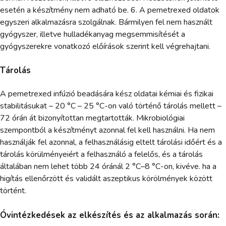
esetén a készítmény nem adható be. 6. A pemetrexed oldatok
egyszeri alkalmazásra szolgálnak. Bármilyen fel nem használt
gyógyszer, illetve hulladékanyag megsemmisítését a
gyógyszerekre vonatkozó előírások szerint kell végrehajtani.
Tárolás
A pemetrexed infúzió beadására kész oldatai kémiai és fizikai
stabilitásukat – 20 °C – 25 °C-on való történő tárolás mellett –
72 órán át bizonyítottan megtartották. Mikrobiológiai
szempontból a készítményt azonnal fel kell használni. Ha nem
használják fel azonnal, a felhasználásig eltelt tárolási időért és a
tárolás körülményeiért a felhasználó a felelős, és a tárolás
általában nem lehet több 24 óránál 2 °C–8 °C-on, kivéve. ha a
higítás ellenőrzött és validált aszeptikus körölmények között
történt.
Óvintézkedések az elkészítés és az alkalmazás során: