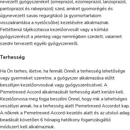
nevezett gyógyszereket (omeprazol, ezomeprazol, lanzoprazol,
pantoprazol és rabeprazol) szed, amiket gyomorégés és
úgynevezett savas regurgitáció (a gyomortartalom
visszaáramlása a nyelőcsőbe) kezelésére alkalmaznak.
Feltétlenül tájékoztassa kezelőorvosát vagy a kórházi
gyógyszerészt a jelenleg vagy nemrégiben szedett, valamint
szedni tervezett egyéb gyógyszereiről.
Terhesség
Ha Ön terhes, illetve, ha fennáll Önnél a terhesség lehetősége
vagy gyermeket szeretne, a gyógyszer alkalmazása előtt
beszéljen kezelőorvosával vagy gyógyszerészével. A
Pemetrexed Accord alkalmazását terhesség alatt kerülni kell.
Kezelőorvosa meg fogja beszélni Önnel, hogy mik a lehetséges
veszélyei annak, ha a terhesség alatt Pemetrexed Accordot kap.
A nőknek a Pemetrexed Accord-kezelés alatt és az utolsó adag
beadását követően 6 hónapig hatékony fogamzásgátló
módszert kell alkalmazniuk.