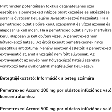
Mint minden potenciálisan toxikus daganatellenes szer
esetében, a pemetrexed infúziós oldat kezelése és elkészítése
során is óvatosan kell eljárni. Javasolt kesztyű használata. Ha a
pemetrexed oldat a bőrre kerül, szappannal és vízzel azonnal és
alaposan le kell mosni. Ha a pemetrexed oldat a nyálkahártyákra
kerül, alaposan le kell öblíteni vízzel. A pemetrexed nem
hólyagképző hatású. Az érből kikerült pemetrexednek nincs
specifikus antidotuma. Néhány esetben észlelték a pemetrexed
extravasatióját, amit a vizsgáló nem ítélt súlyosnak. Az
extravasatiót az egyéb nem hólyagképző hatású szerekre
vonatkozó helyi gyakorlatnak megfelelően kell kezelni.
Betegtájékoztató: Információk a beteg számára
Pemetrexed Accord 100 mg por oldatos infúzióhoz való
koncentrátumhoz
Pemetrexed Accord 500 mg por oldatos infúzióhoz való