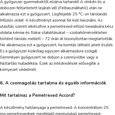
A gyógyszer gyermekektől elzárva tartandó! A címkén és a
dobozon feltüntetett lejárati idő (Felhasználható:) után ne
alkalmazza ezt a gyógyszert. Legfeljebb 25 °C-on tárolandó.
Infúziós oldat: A készítményt azonnal fel kell használni. Az
utasítás szerint elkészítve a pemetrexed infúzió beadására kész
oldatai kémiai és fizikai stabilitásukat – szobahőmérsékleten
történő tárolás mellett – 72 órán át bizonyítottan megtartották.
Ne alkalmazza ezt a gyógyszert, ha bomlás látható jeleit észleli.
Ez a gyógyszer kizárólag egyszeri alkalmazásra szolgál.
Semmilyen gyógyszert ne dobjon a szennyvízbe vagy a
háztartási hulladékba. Ezek az intézkedések elősegítik a
környezet védelmét.
6. A csomagolás tartalma és egyéb információk
Mit tartalmaz a Pemetrexed Accord?
A készítmény hatóanyaga a pemetrexed. A koncentrátum 25
mg pemetrexednek megfelelő mennyiségű pemetrexed-