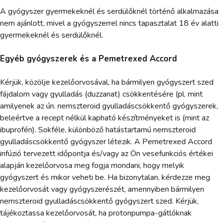
A gyógyszer gyermekeknél és serdülőknél történő alkalmazása
nem ajánlott, mivel a gyógyszerrel nincs tapasztalat 18 év alatti
gyermekeknél és serdülőknél.
Egyéb gyógyszerek és a Pemetrexed Accord
Kérjük, közölje kezelőorvosával, ha bármilyen gyógyszert szed
fájdalom vagy gyulladás (duzzanat) csökkentésére (pl. mint
amilyenek az ún. nemszteroid gyulladáscsökkentő gyógyszerek,
beleértve a recept nélkül kapható készítményeket is (mint az
ibuprofén). Sokféle, különböző hatástartamú nemszteroid
gyulladáscsökkentő gyógyszer létezik. A Pemetrexed Accord
infúzió tervezett időpontja és/vagy az Ön vesefunkciós értékei
alapján kezelőorvosa meg fogja mondani, hogy melyik
gyógyszert és mikor veheti be. Ha bizonytalan, kérdezze meg
kezelőorvosát vagy gyógyszerészét, amennyiben bármilyen
nemszteroid gyulladáscsökkentő gyógyszert szed. Kérjük,
tájékoztassa kezelőorvosát, ha protonpumpa-gátlóknak