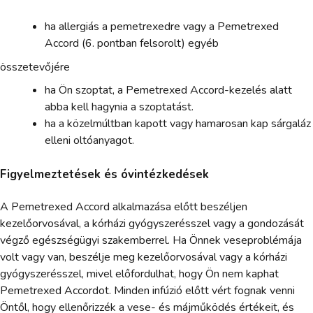
ha allergiás a pemetrexedre vagy a Pemetrexed
Accord (6. pontban felsorolt) egyéb
összetevőjére
ha Ön szoptat, a Pemetrexed Accord-kezelés alatt
abba kell hagynia a szoptatást.
ha a közelmúltban kapott vagy hamarosan kap sárgaláz
elleni oltóanyagot.
Figyelmeztetések és óvintézkedések
A Pemetrexed Accord alkalmazása előtt beszéljen
kezelőorvosával, a kórházi gyógyszerésszel vagy a gondozását
végző egészségügyi szakemberrel. Ha Önnek veseproblémája
volt vagy van, beszélje meg kezelőorvosával vagy a kórházi
gyógyszerésszel, mivel előfordulhat, hogy Ön nem kaphat
Pemetrexed Accordot. Minden infúzió előtt vért fognak venni
Öntől, hogy ellenőrizzék a vese- és májműködés értékeit, és