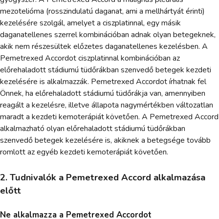
mezotelióma (rosszindulatú daganat, ami a mellhártyát érinti)
kezelésére szolgál, amelyet a ciszplatinnal, egy másik
daganatellenes szerrel kombinációban adnak olyan betegeknek,
akik nem részesültek előzetes daganatellenes kezelésben. A
Pemetrexed Accordot ciszplatinnal kombinációban az
előrehaladott stádiumú tüdőrákban szenvedő betegek kezdeti
kezelésére is alkalmazzák. Pemetrexed Accordot írhatnak fel
Önnek, ha előrehaladott stádiumú tüdőrákja van, amennyiben
reagált a kezelésre, illetve állapota nagymértékben változatlan
maradt a kezdeti kemoterápiát követően. A Pemetrexed Accord
alkalmazható olyan előrehaladott stádiumú tüdőrákban
szenvedő betegek kezelésére is, akiknek a betegsége tovább
romlott az egyéb kezdeti kemoterápiát követően.
2. Tudnivalók a Pemetrexed Accord alkalmazása
előtt
Ne alkalmazza a Pemetrexed Accordot