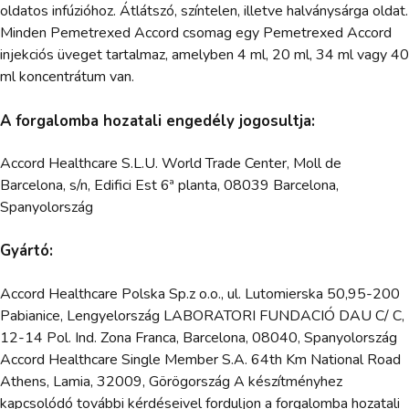
oldatos infúzióhoz. Átlátszó, színtelen, illetve halványsárga oldat.
Minden Pemetrexed Accord csomag egy Pemetrexed Accord
injekciós üveget tartalmaz, amelyben 4 ml, 20 ml, 34 ml vagy 40
ml koncentrátum van.
A forgalomba hozatali engedély jogosultja:
Accord Healthcare S.L.U. World Trade Center, Moll de
Barcelona, s/n, Edifici Est 6ª planta, 08039 Barcelona,
Spanyolország
Gyártó:
Accord Healthcare Polska Sp.z o.o., ul. Lutomierska 50,95-200
Pabianice, Lengyelország LABORATORI FUNDACIÓ DAU C/ C,
12-14 Pol. Ind. Zona Franca, Barcelona, 08040, Spanyolország
Accord Healthcare Single Member S.A. 64th Km National Road
Athens, Lamia, 32009, Görögország A készítményhez
kapcsolódó további kérdéseivel forduljon a forgalomba hozatali