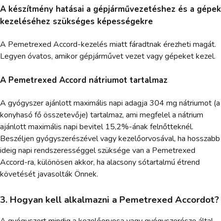
A készítmény hatásai a gépjárművezetéshez és a gépek
kezeléséhez szükséges képességekre
A Pemetrexed Accord-kezelés miatt fáradtnak érezheti magát.
Legyen óvatos, amikor gépjárművet vezet vagy gépeket kezel.
A Pemetrexed Accord nátriumot tartalmaz
A gyógyszer ajánlott maximális napi adagja 304 mg nátriumot (a
konyhasó fő összetevője) tartalmaz, ami megfelel a nátrium
ajánlott maximális napi bevitel 15,2%-ának felnőtteknél.
Beszéljen gyógyszerészével vagy kezelőorvosával, ha hosszabb
ideig napi rendszerességgel szüksége van a Pemetrexed
Accord-ra, különösen akkor, ha alacsony sótartalmú étrend
követését javasolták Önnek.
3. Hogyan kell alkalmazni a Pemetrexed Accordot?