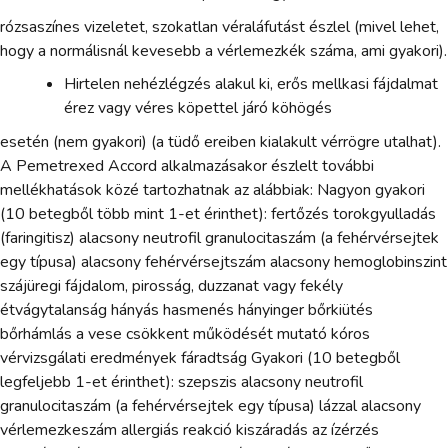
rózsaszínes vizeletet, szokatlan véraláfutást észlel (mivel lehet,
hogy a normálisnál kevesebb a vérlemezkék száma, ami gyakori).
Hirtelen nehézlégzés alakul ki, erős mellkasi fájdalmat
érez vagy véres köpettel járó köhögés
esetén (nem gyakori) (a tüdő ereiben kialakult vérrögre utalhat).
A Pemetrexed Accord alkalmazásakor észlelt további
mellékhatások közé tartozhatnak az alábbiak: Nagyon gyakori
(10 betegből több mint 1-et érinthet): fertőzés torokgyulladás
(faringitisz) alacsony neutrofil granulocitaszám (a fehérvérsejtek
egy típusa) alacsony fehérvérsejtszám alacsony hemoglobinszint
szájüregi fájdalom, pirosság, duzzanat vagy fekély
étvágytalanság hányás hasmenés hányinger bőrkiütés
bőrhámlás a vese csökkent működését mutató kóros
vérvizsgálati eredmények fáradtság Gyakori (10 betegből
legfeljebb 1-et érinthet): szepszis alacsony neutrofil
granulocitaszám (a fehérvérsejtek egy típusa) lázzal alacsony
vérlemezkeszám allergiás reakció kiszáradás az ízérzés