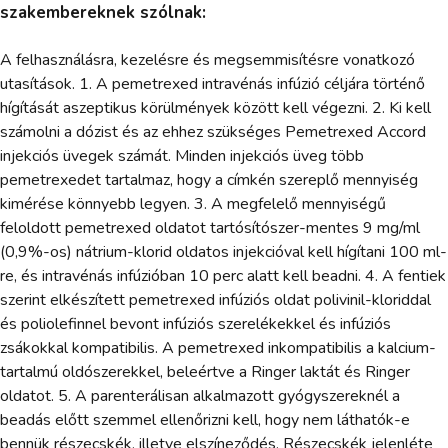
szakembereknek szólnak:
A felhasználásra, kezelésre és megsemmisítésre vonatkozó
utasítások. 1. A pemetrexed intravénás infúzió céljára történő
hígítását aszeptikus körülmények között kell végezni. 2. Ki kell
számolni a dózist és az ehhez szükséges Pemetrexed Accord
injekciós üvegek számát. Minden injekciós üveg több
pemetrexedet tartalmaz, hogy a címkén szereplő mennyiség
kimérése könnyebb legyen. 3. A megfelelő mennyiségű
feloldott pemetrexed oldatot tartósítószer-mentes 9 mg/ml
(0,9%-os) nátrium-klorid oldatos injekcióval kell hígítani 100 ml-
re, és intravénás infúzióban 10 perc alatt kell beadni. 4. A fentiek
szerint elkészített pemetrexed infúziós oldat polivinil-kloriddal
és poliolefinnel bevont infúziós szerelékekkel és infúziós
zsákokkal kompatibilis. A pemetrexed inkompatibilis a kalcium-
tartalmú oldószerekkel, beleértve a Ringer laktát és Ringer
oldatot. 5. A parenterálisan alkalmazott gyógyszereknél a
beadás előtt szemmel ellenőrizni kell, hogy nem láthatók-e
bennük részecskék, illetve elszíneződés. Részecskék jelenléte