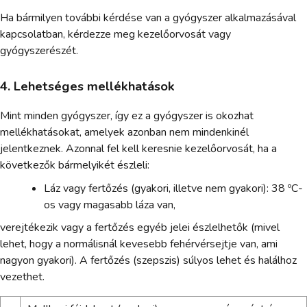
Ha bármilyen további kérdése van a gyógyszer alkalmazásával
kapcsolatban, kérdezze meg kezelőorvosát vagy
gyógyszerészét.
4. Lehetséges mellékhatások
Mint minden gyógyszer, így ez a gyógyszer is okozhat
mellékhatásokat, amelyek azonban nem mindenkinél
jelentkeznek. Azonnal fel kell keresnie kezelőorvosát, ha a
következők bármelyikét észleli:
Láz vagy fertőzés (gyakori, illetve nem gyakori): 38 ºC-
os vagy magasabb láza van,
verejtékezik vagy a fertőzés egyéb jelei észlelhetők (mivel
lehet, hogy a normálisnál kevesebb fehérvérsejtje van, ami
nagyon gyakori). A fertőzés (szepszis) súlyos lehet és halálhoz
vezethet.