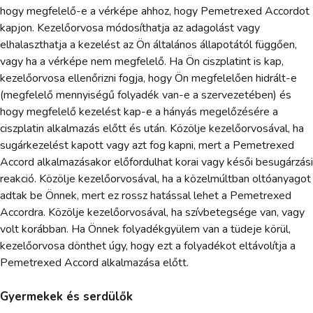
hogy megfelelő-e a vérképe ahhoz, hogy Pemetrexed Accordot
kapjon. Kezelőorvosa módosíthatja az adagolást vagy
elhalaszthatja a kezelést az Ön általános állapotától függően,
vagy ha a vérképe nem megfelelő. Ha Ön ciszplatint is kap,
kezelőorvosa ellenőrizni fogja, hogy Ön megfelelően hidrált-e
(megfelelő mennyiségű folyadék van-e a szervezetében) és
hogy megfelelő kezelést kap-e a hányás megelőzésére a
ciszplatin alkalmazás előtt és után. Közölje kezelőorvosával, ha
sugárkezelést kapott vagy azt fog kapni, mert a Pemetrexed
Accord alkalmazásakor előfordulhat korai vagy késői besugárzási
reakció. Közölje kezelőorvosával, ha a közelmúltban oltóanyagot
adtak be Önnek, mert ez rossz hatással lehet a Pemetrexed
Accordra. Közölje kezelőorvosával, ha szívbetegsége van, vagy
volt korábban. Ha Önnek folyadékgyülem van a tüdeje körül,
kezelőorvosa dönthet úgy, hogy ezt a folyadékot eltávolítja a
Pemetrexed Accord alkalmazása előtt.
Gyermekek és serdülők