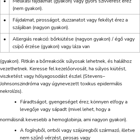
•
Mellkasi fájdalmat (gyakori) vagy gyors szívverést érez
(nem gyakori).
•
Fájdalmat, pirosságot, duzzanatot vagy fekélyt érez a
szájában (nagyon gyakori).
•
Allergiás reakció: bőrkiütése (nagyon gyakori) / égő vagy
csípő érzése (gyakori) vagy láza van
(gyakori). Ritkán a bőrreakciók súlyosak lehetnek, és halálhoz
vezethetnek. Keresse fel kezelőorvosát, ha súlyos kiütést,
viszketést vagy hólyagosodást észlel (Stevens–
Johnsonszindróma vagy úgynevezett toxikus epidermális
nekrolízis).
Fáradtságot, gyengeséget érez, könnyen elfogy a
levegője vagy sápadt (mivel lehet, hogy a
normálisnál kevesebb a hemoglobinja, ami nagyon gyakori).
A fogínyből, orrból vagy szájüregből származó, illetve
nem szűnő vérzést, pirosas vagy