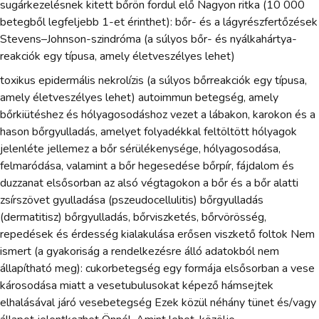
sugárkezelésnek kitett bőrön fordul elő Nagyon ritka (10 000
betegből legfeljebb 1-et érinthet): bőr- és a lágyrészfertőzések
Stevens–Johnson-szindróma (a súlyos bőr- és nyálkahártya-
reakciók egy típusa, amely életveszélyes lehet)
toxikus epidermális nekrolízis (a súlyos bőrreakciók egy típusa,
amely életveszélyes lehet) autoimmun betegség, amely
bőrkiütéshez és hólyagosodáshoz vezet a lábakon, karokon és a
hason bőrgyulladás, amelyet folyadékkal feltöltött hólyagok
jelenléte jellemez a bőr sérülékenysége, hólyagosodása,
felmaródása, valamint a bőr hegesedése bőrpír, fájdalom és
duzzanat elsősorban az alsó végtagokon a bőr és a bőr alatti
zsírszövet gyulladása (pszeudocellulitis) bőrgyulladás
(dermatitisz) bőrgyulladás, bőrviszketés, bőrvörösség,
repedések és érdesség kialakulása erősen viszkető foltok Nem
ismert (a gyakoriság a rendelkezésre álló adatokból nem
állapítható meg): cukorbetegség egy formája elsősorban a vese
károsodása miatt a vesetubulusokat képező hámsejtek
elhalásával járó vesebetegség Ezek közül néhány tünet és/vagy