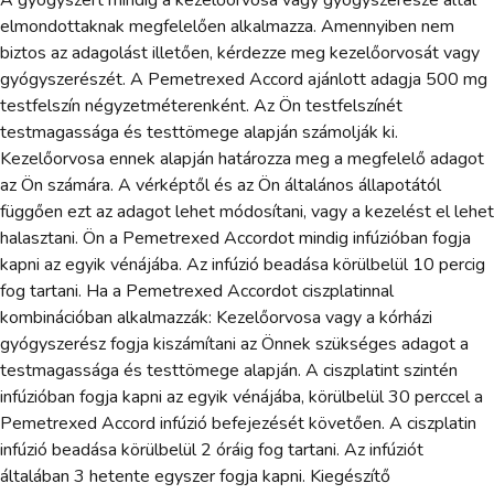
A gyógyszert mindig a kezelőorvosa vagy gyógyszerésze által
elmondottaknak megfelelően alkalmazza. Amennyiben nem
biztos az adagolást illetően, kérdezze meg kezelőorvosát vagy
gyógyszerészét. A Pemetrexed Accord ajánlott adagja 500 mg
testfelszín négyzetméterenként. Az Ön testfelszínét
testmagassága és testtömege alapján számolják ki.
Kezelőorvosa ennek alapján határozza meg a megfelelő adagot
az Ön számára. A vérképtől és az Ön általános állapotától
függően ezt az adagot lehet módosítani, vagy a kezelést el lehet
halasztani. Ön a Pemetrexed Accordot mindig infúzióban fogja
kapni az egyik vénájába. Az infúzió beadása körülbelül 10 percig
fog tartani. Ha a Pemetrexed Accordot ciszplatinnal
kombinációban alkalmazzák: Kezelőorvosa vagy a kórházi
gyógyszerész fogja kiszámítani az Önnek szükséges adagot a
testmagassága és testtömege alapján. A ciszplatint szintén
infúzióban fogja kapni az egyik vénájába, körülbelül 30 perccel a
Pemetrexed Accord infúzió befejezését követően. A ciszplatin
infúzió beadása körülbelül 2 óráig fog tartani. Az infúziót
általában 3 hetente egyszer fogja kapni. Kiegészítő