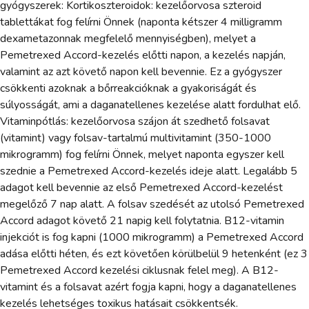
gyógyszerek: Kortikoszteroidok: kezelőorvosa szteroid
tablettákat fog felírni Önnek (naponta kétszer 4 milligramm
dexametazonnak megfelelő mennyiségben), melyet a
Pemetrexed Accord-kezelés előtti napon, a kezelés napján,
valamint az azt követő napon kell bevennie. Ez a gyógyszer
csökkenti azoknak a bőrreakcióknak a gyakoriságát és
súlyosságát, ami a daganatellenes kezelése alatt fordulhat elő.
Vitaminpótlás: kezelőorvosa szájon át szedhető folsavat
(vitamint) vagy folsav-tartalmú multivitamint (350-1000
mikrogramm) fog felírni Önnek, melyet naponta egyszer kell
szednie a Pemetrexed Accord-kezelés ideje alatt. Legalább 5
adagot kell bevennie az első Pemetrexed Accord-kezelést
megelőző 7 nap alatt. A folsav szedését az utolsó Pemetrexed
Accord adagot követő 21 napig kell folytatnia. B12-vitamin
injekciót is fog kapni (1000 mikrogramm) a Pemetrexed Accord
adása előtti héten, és ezt követően körülbelül 9 hetenként (ez 3
Pemetrexed Accord kezelési ciklusnak felel meg). A B12-
vitamint és a folsavat azért fogja kapni, hogy a daganatellenes
kezelés lehetséges toxikus hatásait csökkentsék.