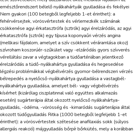
emésztőrendszert bélelő nyálkahártyák gyulladása és fekélyei
Nem gyakori (100 betegből legfeljebb 1-et érinthet): a
fehérvérsejtek, vörösvértestek és vérlemezkék számának
csökkenése agyi érkatasztrófa (sztrók) agyi érelzáródás, az agyi
érkatasztrófa (sztrók) egy típusa koponyaűri vérzés angina
(mellkasi fájdalom, amelyet a szív csökkent véráramlása okoz)
szívroham koszorúér-szűkület vagy -elzáródás gyors szívverés
vérellátási zavar a végtagokban a tüdőartériában jelentkező
érelzáródás a tüdő-nyálkahártya gyulladása és hegesedése
légzési problémákkal végbélvérzés gyomor-bélrendszeri vérzés
bélrepedés a nyelőcső-nyálkahártya gyulladása a vastagbél-
nyálkahártya gyulladása, amelyet bél- vagy végbélvérzés
kísérhet (kizárólag ciszplatinnal való együttes alkalmazás
esetén) sugárterápia által okozott nyelőcső nyálkahártya-
gyulladás, -ödéma, -vörösség és -kimaródás sugárterápia által
okozott tüdőgyulladás Ritka (1000 betegből legfeljebb 1-et
érinthet): a vörösvértestek szétesése anafilaxiás sokk (súlyos
allergiás reakció) májgyulladás bőrpír bőrkiütés, mely a korábban