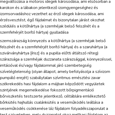
megváltozása a motoros idegek károsodása, ami elsősorban a
karokon és a lábakon jelentkező izomgyengeséghez és
izomsorvadáshoz vezethet az érző idegek károsodása, ami
érzésvesztést, égő fájdalmat és bizonytalan járást okozhat
szédülés a kötőhártya (a szemhéjak belső felszínét és a
szemfehérjét borító hártya) gyulladása
szemszárazság könnyezés a kötőhártya (a szemhéjak belső
felszínét és a szemfehérjét borító hártya) és a szaruhártya (a
szivárványhártya [írisz] és a pupilla előtti átlátszó réteg)
szárazsága a szemhéjak duzzanata szárazsággal, könnyezéssel,
irritációval és/vagy fájdalommal járó szembetegség
szívelégtelenség (olyan állapot, amely befolyásolja a szívizom
pumpáló erejét) szabálytalan szívritmus emésztési zavar
székrekedés hasi fájdalom a májban képződött vegyületek
szintjének megemelkedése fokozott bőrpigmentáció
bőrviszketés testszerte jelentkező, céltáblára emlékeztető
bőrkiütés hajhullás csalánkiütés a veseműködés leállása a
veseműködés csökkenése láz fájdalom folyadékszaporulat a
test szöveteiben, mely duzzanatot okoz mellkasi fájdalom az