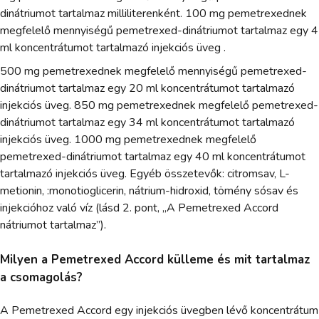
dinátriumot tartalmaz milliliterenként. 100 mg pemetrexednek
megfelelő mennyiségű pemetrexed-dinátriumot tartalmaz egy 4
ml koncentrátumot tartalmazó injekciós üveg .
500 mg pemetrexednek megfelelő mennyiségű pemetrexed-
dinátriumot tartalmaz egy 20 ml koncentrátumot tartalmazó
injekciós üveg. 850 mg pemetrexednek megfelelő pemetrexed-
dinátriumot tartalmaz egy 34 ml koncentrátumot tartalmazó
injekciós üveg. 1000 mg pemetrexednek megfelelő
pemetrexed-dinátriumot tartalmaz egy 40 ml koncentrátumot
tartalmazó injekciós üveg. Egyéb összetevők: citromsav, L-
metionin, :monotioglicerin, nátrium-hidroxid, tömény sósav és
injekcióhoz való víz (lásd 2. pont, „A Pemetrexed Accord
nátriumot tartalmaz”).
Milyen a Pemetrexed Accord külleme és mit tartalmaz
a csomagolás?
A Pemetrexed Accord egy injekciós üvegben lévő koncentrátum