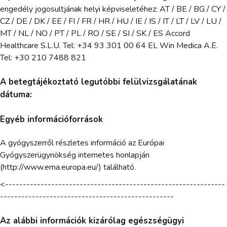
engedély jogosultjának helyi képviseletéhez: AT / BE / BG / CY /
CZ / DE / DK / EE / FI / FR / HR / HU / IE / IS / IT / LT / LV / LU /
MT / NL / NO / PT / PL / RO / SE / SI / SK / ES Accord
Healthcare S.L.U. Tel: +34 93 301 00 64 EL Win Medica A.E.
Tel: +30 210 7488 821
A betegtájékoztató legutóbbi felülvizsgálatának
dátuma:
Egyéb információforrások
A gyógyszerről részletes információ az Európai
Gyógyszerügynökség internetes honlapján
(http://www.ema.europa.eu/) található.
<--------------------------------------------------------------
-------------------------------------------------
Az alábbi információk kizárólag egészségügyi