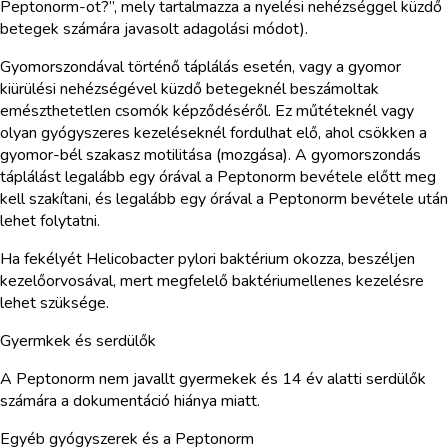
Peptonorm-ot?”, mely tartalmazza a nyelési nehézséggel küzdő
betegek számára javasolt adagolási módot).
Gyomorszondával történő táplálás esetén, vagy a gyomor
kiürülési nehézségével küzdő betegeknél beszámoltak
emészthetetlen csomók képződéséről. Ez műtéteknél vagy
olyan gyógyszeres kezeléseknél fordulhat elő, ahol csökken a
gyomor-bél szakasz motilitása (mozgása). A gyomorszondás
táplálást legalább egy órával a Peptonorm bevétele előtt meg
kell szakítani, és legalább egy órával a Peptonorm bevétele után
lehet folytatni.
Ha fekélyét Helicobacter pylori baktérium okozza, beszéljen
kezelőorvosával, mert megfelelő baktériumellenes kezelésre
lehet szüksége.
Gyermkek és serdülők
A Peptonorm nem javallt gyermekek és 14 év alatti serdülők
számára a dokumentáció hiánya miatt.
Egyéb gyógyszerek és a Peptonorm