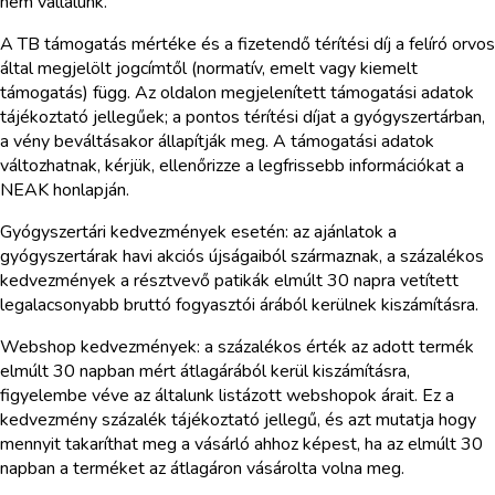
nem vállalunk.
A TB támogatás mértéke és a fizetendő térítési díj a felíró orvos
által megjelölt jogcímtől (normatív, emelt vagy kiemelt
támogatás) függ. Az oldalon megjelenített támogatási adatok
tájékoztató jellegűek; a pontos térítési díjat a gyógyszertárban,
a vény beváltásakor állapítják meg. A támogatási adatok
változhatnak, kérjük, ellenőrizze a legfrissebb információkat a
NEAK honlapján.
Gyógyszertári kedvezmények esetén: az ajánlatok a
gyógyszertárak havi akciós újságaiból származnak, a százalékos
kedvezmények a résztvevő patikák elmúlt 30 napra vetített
legalacsonyabb bruttó fogyasztói árából kerülnek kiszámításra.
Webshop kedvezmények: a százalékos érték az adott termék
elmúlt 30 napban mért átlagárából kerül kiszámításra,
figyelembe véve az általunk listázott webshopok árait. Ez a
kedvezmény százalék tájékoztató jellegű, és azt mutatja hogy
mennyit takaríthat meg a vásárló ahhoz képest, ha az elmúlt 30
napban a terméket az átlagáron vásárolta volna meg.