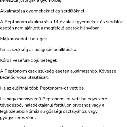
keresztül juttatják a gyomorba).
Alkalmazása gyermekeknél és serdülőknél
A Peptonorm alkalmazása 14 év alatti gyermekek és serdülők
esetén nem ajánlott a megfelelő adatok hiányában.
Májkárosodott betegek
Nincs szükség az adagolás beállítására.
Kóros vesefunkciójú betegek
A Peptonorm csak szükség esetén alkalmazandó. Kövesse
kezelőorvosa utasításait.
Ha az előírtnál több Peptonorm-ot vett be
Ha nagy mennyiségű Peptonorm-ot vett be egyszerre
tévedésből, haladéktalanul forduljon orvoshoz vagy a
legközelebbi kórház sürgősségi osztályához, vagy
gyógyszerészéhez.