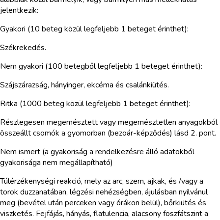
jelentkezik:
Gyakori (10 beteg közül legfeljebb 1 beteget érinthet):
Székrekedés.
Nem gyakori (100 betegből legfeljebb 1 beteget érinthet):
Szájszárazság, hányinger, ekcéma és csalánkiütés.
Ritka (1000 beteg közül legfeljebb 1 beteget érinthet):
Részlegesen megemésztett vagy megemésztetlen anyagokból
összeállt csomók a gyomorban (bezoár-képződés) lásd 2. pont.
Nem ismert (a gyakoriság a rendelkezésre álló adatokból
gyakorisága nem megállapítható)
Túlérzékenységi reakció, mely az arc, szem, ajkak, és /vagy a
torok duzzanatában, légzési nehézségben, ájulásban nyilvánul
meg (bevétel után perceken vagy órákon belül), bőrkiütés és
viszketés. Fejfájás, hányás, flatulencia, alacsony foszfátszint a