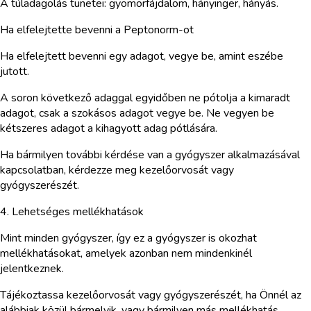
A túladagolás tünetei: gyomorfájdalom, hányinger, hányás.
Ha elfelejtette bevenni a Peptonorm-ot
Ha elfelejtett bevenni egy adagot, vegye be, amint eszébe
jutott.
A soron következő adaggal egyidőben ne pótolja a kimaradt
adagot, csak a szokásos adagot vegye be. Ne vegyen be
kétszeres adagot a kihagyott adag pótlására.
Ha bármilyen további kérdése van a gyógyszer alkalmazásával
kapcsolatban, kérdezze meg kezelőorvosát vagy
gyógyszerészét.
4. Lehetséges mellékhatások
Mint minden gyógyszer, így ez a gyógyszer is okozhat
mellékhatásokat, amelyek azonban nem mindenkinél
jelentkeznek.
Tájékoztassa kezelőorvosát vagy gyógyszerészét, ha Önnél az
alábbiak közül bármelyik, vagy bármilyen más mellékhatás