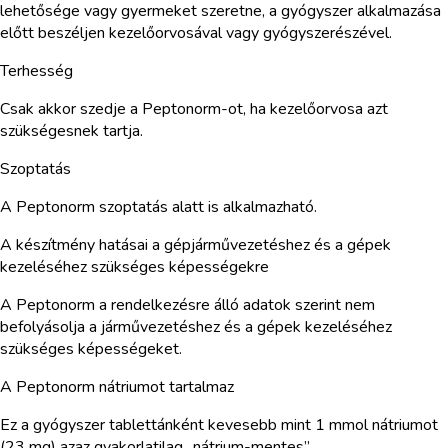
lehetősége vagy gyermeket szeretne, a gyógyszer alkalmazása
előtt beszéljen kezelőorvosával vagy gyógyszerészével.
Terhesség
Csak akkor szedje a Peptonorm-ot, ha kezelőorvosa azt
szükségesnek tartja.
Szoptatás
A Peptonorm szoptatás alatt is alkalmazható.
A készítmény hatásai a gépjárművezetéshez és a gépek
kezeléséhez szükséges képességekre
A Peptonorm a rendelkezésre álló adatok szerint nem
befolyásolja a járművezetéshez és a gépek kezeléséhez
szükséges képességeket.
A Peptonorm nátriumot tartalmaz
Ez a gyógyszer tablettánként kevesebb mint 1 mmol nátriumot
(23 mg) azaz gyakorlatilag „nátrium-mentes”.