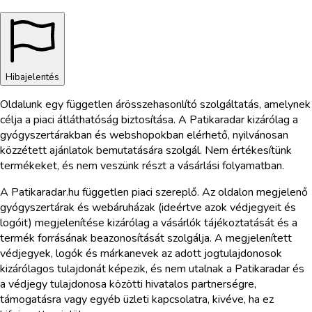
Hibajelentés
Oldalunk egy független árösszehasonlító szolgáltatás, amelynek
célja a piaci átláthatóság biztosítása. A Patikaradar kizárólag a
gyógyszertárakban és webshopokban elérhető, nyilvánosan
közzétett ajánlatok bemutatására szolgál. Nem értékesítünk
termékeket, és nem veszünk részt a vásárlási folyamatban.
A Patikaradar.hu független piaci szereplő. Az oldalon megjelenő
gyógyszertárak és webáruházak (ideértve azok védjegyeit és
logóit) megjelenítése kizárólag a vásárlók tájékoztatását és a
termék forrásának beazonosítását szolgálja. A megjelenített
védjegyek, logók és márkanevek az adott jogtulajdonosok
kizárólagos tulajdonát képezik, és nem utalnak a Patikaradar és
a védjegy tulajdonosa közötti hivatalos partnerségre,
támogatásra vagy egyéb üzleti kapcsolatra, kivéve, ha ez