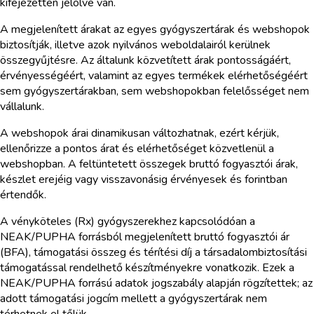
kifejezetten jelölve van.
A megjelenített árakat az egyes gyógyszertárak és webshopok
biztosítják, illetve azok nyilvános weboldalairól kerülnek
összegyűjtésre. Az általunk közvetített árak pontosságáért,
érvényességéért, valamint az egyes termékek elérhetőségéért
sem gyógyszertárakban, sem webshopokban felelősséget nem
vállalunk.
A webshopok árai dinamikusan változhatnak, ezért kérjük,
ellenőrizze a pontos árat és elérhetőséget közvetlenül a
webshopban. A feltüntetett összegek bruttó fogyasztói árak,
készlet erejéig vagy visszavonásig érvényesek és forintban
értendők.
A vényköteles (Rx) gyógyszerekhez kapcsolódóan a
NEAK/PUPHA forrásból megjelenített bruttó fogyasztói ár
(BFA), támogatási összeg és térítési díj a társadalombiztosítási
támogatással rendelhető készítményekre vonatkozik. Ezek a
NEAK/PUPHA forrású adatok jogszabály alapján rögzítettek; az
adott támogatási jogcím mellett a gyógyszertárak nem