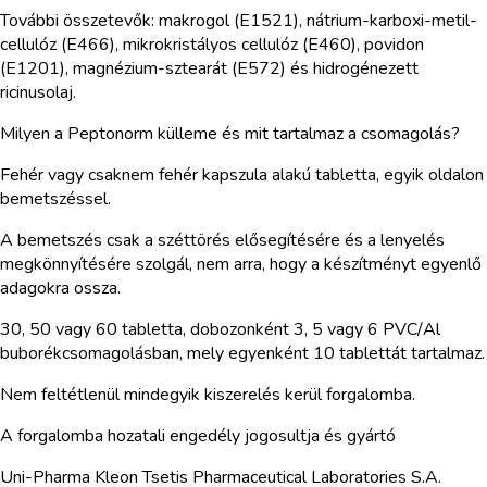
További összetevők: makrogol (E1521), nátrium-karboxi-metil-
cellulóz (E466), mikrokristályos cellulóz (E460), povidon
(E1201), magnézium-sztearát (E572) és hidrogénezett
ricinusolaj.
Milyen a Peptonorm külleme és mit tartalmaz a csomagolás?
Fehér vagy csaknem fehér kapszula alakú tabletta, egyik oldalon
bemetszéssel.
A bemetszés csak a széttörés elősegítésére és a lenyelés
megkönnyítésére szolgál, nem arra, hogy a készítményt egyenlő
adagokra ossza.
30, 50 vagy 60 tabletta, dobozonként 3, 5 vagy 6 PVC/Al
buborékcsomagolásban, mely egyenként 10 tablettát tartalmaz.
Nem feltétlenül mindegyik kiszerelés kerül forgalomba.
A forgalomba hozatali engedély jogosultja és gyártó
Uni-Pharma Kleon Tsetis Pharmaceutical Laboratories S.A.