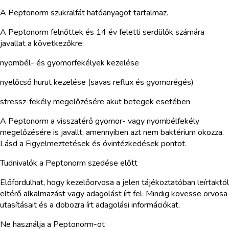
A Peptonorm szukralfát hatóanyagot tartalmaz.
A Peptonorm felnőttek és 14 év feletti serdülők számára
javallat a következőkre:
nyombél- és gyomorfekélyek kezelése
nyelőcső hurut kezelése (savas reflux és gyomorégés)
stressz-fekély megelőzésére akut betegek esetében
A Peptonorm a visszatérő gyomor- vagy nyombélfekély
megelőzésére is javallt, amennyiben azt nem baktérium okozza.
Lásd a Figyelmeztetések és óvintézkedések pontot.
Tudnivalók a Peptonorm szedése előtt
Előfordulhat, hogy kezelőorvosa a jelen tájékoztatóban leírtaktól
eltérő alkalmazást vagy adagolást írt fel. Mindig kövesse orvosa
utasításait és a dobozra írt adagolási információkat.
Ne használja a Peptonorm-ot