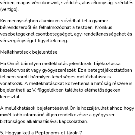
vérben, magas vércukorszint, szédülés, aluszékonyság, szédülés
(vertigo).
Kis mennyiségben alumínium szívódhat fel a gyomor-
bélrendszerből és felhalmozódhat a testben. Krónikus
vesebetegeknél csontbetegséget, agyi rendellenességeket és
vérszegénységet figyeltek meg.
Mellékhatások bejelentése
Ha Önnél bármilyen mellékhatás jelentkezik, tájékoztassa
kezelőorvosát vagy gyógyszerészét. Ez a betegtájékoztatóban
fel nem sorolt bármilyen lehetséges mellékhatásra is
vonatkozik. A mellékhatásokat közvetlenül a hatóság részére is
bejelentheti az V. függelékben található elérhetőségeken
keresztül.
A mellékhatások bejelentésével Ön is hozzájárulhat ahhoz, hogy
minél több információ álljon rendelkezésre a gyógyszer
biztonságos alkalmazásával kapcsolatban.
5. Hogyan kell a Peptonorm-ot tárolni?