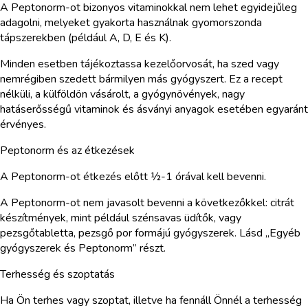
A Peptonorm-ot bizonyos vitaminokkal nem lehet egyidejűleg
adagolni, melyeket gyakorta használnak gyomorszonda
tápszerekben (például A, D, E és K).
Minden esetben tájékoztassa kezelőorvosát, ha szed vagy
nemrégiben szedett bármilyen más gyógyszert. Ez a recept
nélküli, a külföldön vásárolt, a gyógynövények, nagy
hatáserősségű vitaminok és ásványi anyagok esetében egyaránt
érvényes.
Peptonorm és az étkezések
A Peptonorm-ot étkezés előtt ½-1 órával kell bevenni.
A Peptonorm-ot nem javasolt bevenni a következőkkel: citrát
készítmények, mint például szénsavas üdítők, vagy
pezsgőtabletta, pezsgő por formájú gyógyszerek. Lásd „Egyéb
gyógyszerek és Peptonorm” részt.
Terhesség és szoptatás
Ha Ön terhes vagy szoptat, illetve ha fennáll Önnél a terhesség