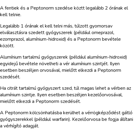
A fentiek és a Peptonorm szedése köztt legalább 2 órának el
kell telnie.
Legalább 1 órának el kell telni más, túlzott gyomorsav
elválasztásra szedett gyógyszerek (például omeprazol,
ezomprazol, alumínium-hidroxid) és a Peptonorm bevétele
között.
Alumínium tartalmú gyógyszerek (például alumínium-hidroxid)
egyidejű bevétele növelheti a vér alumínium szintjét. Ilyen
esetben beszéljen orvosával, mielőtt elkezdi a Peptonorm
szedését.
Ha citrát tartalmú gyógyszert szed, túl magas lehet a vérben az
alumínium szintje. Ilyen esetben beszéljen kezelőorvosával,
mielőtt elkezdi a Peptonorm szedését.
A Peptonorm kölcsönhatásba kerülhet a vérrögképződést gátló
gyógyszerekkel (például warfarin). Kezelőorvosa be fogja állítani
a vérhígító adagját.