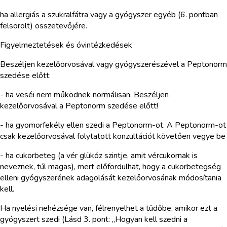
ha allergiás a szukralfátra vagy a gyógyszer egyéb (6. pontban
felsorolt) összetevőjére.
Figyelmeztetések és óvintézkedések
Beszéljen kezelőorvosával vagy gyógyszerészével a Peptonorm
szedése előtt:
- ha veséi nem működnek normálisan. Beszéljen
kezelőorvosával a Peptonorm szedése előtt!
- ha gyomorfekély ellen szedi a Peptonorm-ot. A Peptonorm-ot
csak kezelőorvosával folytatott konzultációt követően vegye be
- ha cukorbeteg (a vér glükóz szintje, amit vércukornak is
neveznek, túl magas), mert előfordulhat, hogy a cukorbetegség
elleni gyógyszerének adagolását kezelőorvosának módosítania
kell.
Ha nyelési nehézsége van, félrenyelhet a tüdőbe, amikor ezt a
gyógyszert szedi (Lásd 3. pont: „Hogyan kell szedni a