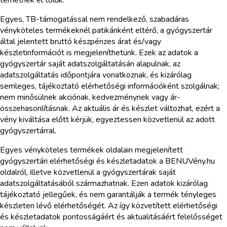
térhetnek el tőlük.
Egyes, TB-támogatással nem rendelkező, szabadáras
vényköteles termékeknél patikánként eltérő, a gyógyszertár
által jelentett bruttó készpénzes árat és/vagy
készletinformációt is megjeleníthetünk. Ezek az adatok a
gyógyszertár saját adatszolgáltatásán alapulnak, az
adatszolgáltatás időpontjára vonatkoznak, és kizárólag
semleges, tájékoztató elérhetőségi információként szolgálnak;
nem minősülnek akciónak, kedvezménynek vagy ár-
összehasonlításnak. Az aktuális ár és készlet változhat, ezért a
vény kiváltása előtt kérjük, egyeztessen közvetlenül az adott
gyógyszertárral.
Egyes vényköteles termékek oldalain megjelenített
gyógyszertári elérhetőségi és készletadatok a BENUVény.hu
oldalról, illetve közvetlenül a gyógyszertárak saját
adatszolgáltatásából származhatnak. Ezen adatok kizárólag
tájékoztató jellegűek, és nem garantálják a termék tényleges
készleten lévő elérhetőségét. Az így közvetített elérhetőségi
és készletadatok pontosságáért és aktualitásáért felelősséget