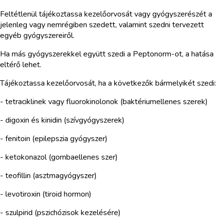
Feltétlenül tájékoztassa kezelőorvosát vagy gyógyszerészét a
jelenleg vagy nemrégiben szedett, valamint szedni tervezett
egyéb gyógyszereiről.
Ha más gyógyszerekkel együtt szedi a Peptonorm-ot, a hatása
eltérő lehet.
Tájékoztassa kezelőorvosát, ha a következők bármelyikét szedi:
- tetraciklinek vagy fluorokinolonok (baktériumellenes szerek)
- digoxin és kinidin (szívgyógyszerek)
- fenitoin (epilepszia gyógyszer)
- ketokonazol (gombaellenes szer)
- teofillin (asztmagyógyszer)
- levotiroxin (tiroid hormon)
- szulpirid (pszichózisok kezelésére)