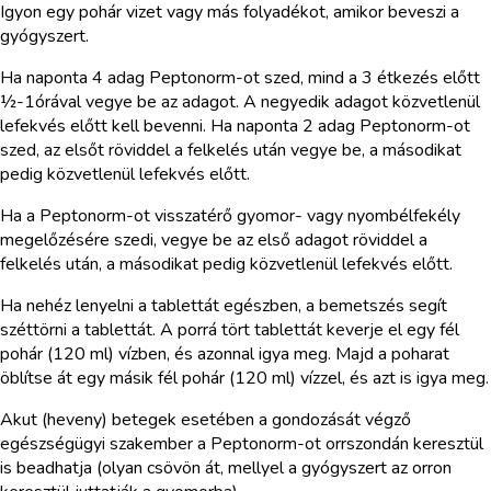
Igyon egy pohár vizet vagy más folyadékot, amikor beveszi a
gyógyszert.
Ha naponta 4 adag Peptonorm-ot szed, mind a 3 étkezés előtt
½-1órával vegye be az adagot. A negyedik adagot közvetlenül
lefekvés előtt kell bevenni. Ha naponta 2 adag Peptonorm-ot
szed, az elsőt röviddel a felkelés után vegye be, a másodikat
pedig közvetlenül lefekvés előtt.
Ha a Peptonorm-ot visszatérő gyomor- vagy nyombélfekély
megelőzésére szedi, vegye be az első adagot röviddel a
felkelés után, a másodikat pedig közvetlenül lefekvés előtt.
Ha nehéz lenyelni a tablettát egészben, a bemetszés segít
széttörni a tablettát. A porrá tört tablettát keverje el egy fél
pohár (120 ml) vízben, és azonnal igya meg. Majd a poharat
öblítse át egy másik fél pohár (120 ml) vízzel, és azt is igya meg.
Akut (heveny) betegek esetében a gondozását végző
egészségügyi szakember a Peptonorm-ot orrszondán keresztül
is beadhatja (olyan csövön át, mellyel a gyógyszert az orron