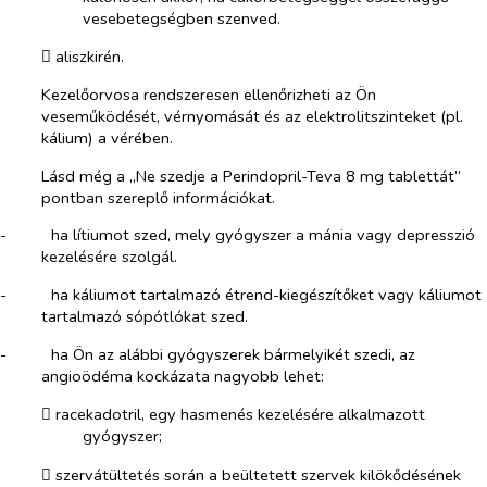
vesebetegségben szenved.
​
aliszkirén.
Kezelőorvosa rendszeresen ellenőrizheti az Ön
veseműködését, vérnyomását és az elektrolitszinteket (pl.
kálium) a vérében.
Lásd még a „Ne szedje a Perindopril-Teva 8 mg tablettát”
pontban szereplő információkat.
-​
ha lítiumot szed, mely gyógyszer a mánia vagy depresszió
kezelésére szolgál.
-​
ha káliumot tartalmazó étrend-kiegészítőket vagy káliumot
tartalmazó sópótlókat szed.
-​
ha Ön az alábbi gyógyszerek bármelyikét szedi, az
angioödéma kockázata nagyobb lehet:
​
racekadotril, egy hasmenés kezelésére alkalmazott
gyógyszer;
​
szervátültetés során a beültetett szervek kilökődésének