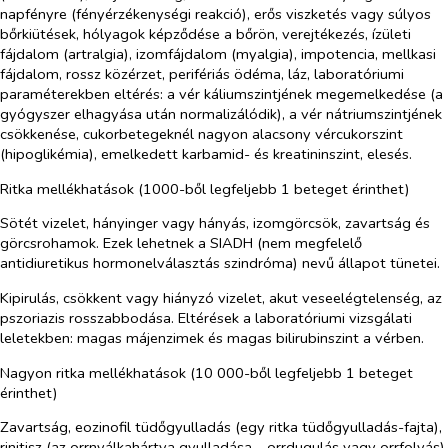
napfényre (fényérzékenységi reakció), erős viszketés vagy súlyos
bőrkiütések, hólyagok képződése a bőrön, verejtékezés, ízületi
fájdalom (artralgia), izomfájdalom (myalgia), impotencia, mellkasi
fájdalom, rossz közérzet, perifériás ödéma, láz, laboratóriumi
paraméterekben eltérés: a vér káliumszintjének megemelkedése (a
gyógyszer elhagyása után normalizálódik), a vér nátriumszintjének
csökkenése, cukorbetegeknél nagyon alacsony vércukorszint
(hipoglikémia), emelkedett karbamid- és kreatininszint, elesés.
Ritka mellékhatások (1000-ből legfeljebb 1 beteget érinthet)
Sötét vizelet, hányinger vagy hányás, izomgörcsök, zavartság és
görcsrohamok. Ezek lehetnek a SIADH (nem megfelelő
antidiuretikus hormonelválasztás szindróma) nevű állapot tünetei.
Kipirulás, csökkent vagy hiányzó vizelet, akut veseelégtelenség, az
pszoriazis rosszabbodása. Eltérések a laboratóriumi vizsgálati
leletekben: magas májenzimek és magas bilirubinszint a vérben.
Nagyon ritka mellékhatások (10 000-ből legfeljebb 1 beteget
érinthet)
Zavartság, eozinofil tüdőgyulladás (egy ritka tüdőgyulladás-fajta),
rinitisz (az orrnyálkahártya gyulladása – orrdugulás vagy orrfolyás),