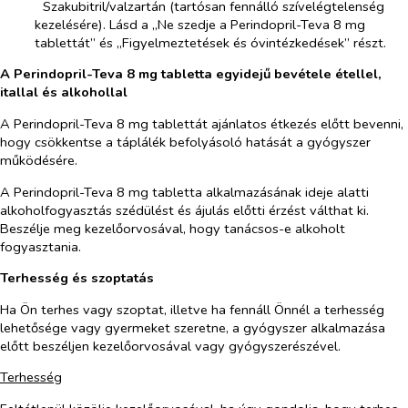
­​
Szakubitril/valzartán (tartósan fennálló szívelégtelenség
kezelésére). Lásd a „Ne szedje a Perindopril-Teva 8 mg
tablettát” és „Figyelmeztetések és óvintézkedések” részt.
A Perindopril-Teva 8 mg tabletta egyidejű bevétele étellel,
itallal és alkohollal
A Perindopril-Teva 8 mg tablettát ajánlatos étkezés előtt bevenni,
hogy csökkentse a táplálék befolyásoló hatását a gyógyszer
működésére.
A Perindopril-Teva 8 mg tabletta alkalmazásának ideje alatti
alkoholfogyasztás szédülést és ájulás előtti érzést válthat ki.
Beszélje meg kezelőorvosával, hogy tanácsos-e alkoholt
fogyasztania.
Terhesség és szoptatás
Ha Ön terhes vagy szoptat, illetve ha fennáll Önnél a terhesség
lehetősége vagy gyermeket szeretne, a gyógyszer alkalmazása
előtt beszéljen kezelőorvosával vagy gyógyszerészével.
Terhesség