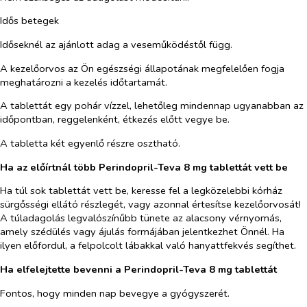
Idős betegek
Időseknél az ajánlott adag a veseműködéstől függ.
A kezelőorvos az Ön egészségi állapotának megfelelően fogja
meghatározni a kezelés időtartamát.
A tablettát egy pohár vízzel, lehetőleg mindennap ugyanabban az
időpontban, reggelenként, étkezés előtt vegye be.
A tabletta két egyenlő részre osztható.
Ha az előírtnál több Perindopril-Teva 8 mg tablettát vett be
Ha túl sok tablettát vett be, keresse fel a legközelebbi kórház
sürgősségi ellátó részlegét, vagy azonnal értesítse kezelőorvosát!
A túladagolás legvalószínűbb tünete az alacsony vérnyomás,
amely szédülés vagy ájulás formájában jelentkezhet Önnél. Ha
ilyen előfordul, a felpolcolt lábakkal való hanyattfekvés segíthet.
Ha elfelejtette bevenni a Perindopril-Teva
8 mg
tablettát
Fontos, hogy minden nap bevegye a gyógyszerét.