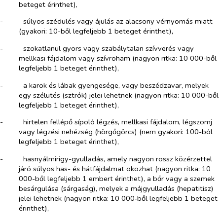
beteget érinthet),
-​
súlyos szédülés vagy ájulás az alacsony vérnyomás miatt
(gyakori: 10-ből legfeljebb 1 beteget érinthet),
-​
szokatlanul gyors vagy szabálytalan szívverés vagy
mellkasi fájdalom vagy szívroham (nagyon ritka: 10 000-ből
legfeljebb 1 beteget érinthet),
-​
a karok és lábak gyengesége, vagy beszédzavar, melyek
egy szélütés (sztrók) jelei lehetnek (nagyon ritka: 10 000-ből
legfeljebb 1 beteget érinthet),
-​
hirtelen fellépő sípoló légzés, mellkasi fájdalom, légszomj
vagy légzési nehézség (hörgőgörcs) (nem gyakori: 100-ból
legfeljebb 1 beteget érinthet),
-​
hasnyálmirigy-gyulladás, amely nagyon rossz közérzettel
járó súlyos has- és hátfájdalmat okozhat (nagyon ritka: 10
000-ből legfeljebb 1 embert érinthet), a bőr vagy a szemek
besárgulása (sárgaság), melyek a májgyulladás (hepatitisz)
jelei lehetnek (nagyon ritka: 10 000‑ből legfeljebb 1 beteget
érinthet),