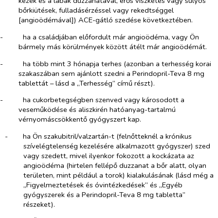
kezek és a lábak duzzanatával, erős viszketés vagy súlyos
bőrkiütések, fulladásérzéssel vagy rekedtséggel
[angioödémával]) ACE-gátló szedése következtében.
-​
ha a családjában előfordult már angioödéma, vagy Ön
bármely más körülmények között átélt már angioödémát.
-​
ha több mint 3 hónapja terhes (azonban a terhesség korai
szakaszában sem ajánlott szedni a Perindopril-Teva 8 mg
tablettát – lásd a „Terhesség” című részt).
-​
ha cukorbetegségben szenved vagy károsodott a
veseműködése és aliszkirén hatóanyag-tartalmú
vérnyomáscsökkentő gyógyszert kap.
-​
ha Ön szakubitril/valzartán-t (felnőtteknél a krónikus
szívelégtelenség kezelésére alkalmazott gyógyszer) szed
vagy szedett, mivel ilyenkor fokozott a kockázata az
angioödéma (hirtelen fellépő duzzanat a bőr alatt, olyan
területen, mint például a torok) kialakulásának (lásd még a
„Figyelmeztetések és óvintézkedések” és „Egyéb
gyógyszerek és a Perindopril-Teva 8 mg tabletta”
részeket).