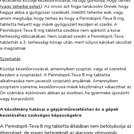
Feltétlenül közölje kezelőorvosával, ha úgy gondolja, hogy terhes
(
vagy teherbe eshet
). Az orvos azt fogja tanácsolni Önnek, hogy
hagyja abba a gyógyszer szedését, mielőtt teherbe esik, vagy
amint megtudja, hogy terhes és hogy a Perindopril-Teva 8 mg
tabletta helyett egy másik gyógyszert kezdjen el szedni. A
Perindopril-Teva 8 mg tabletta szedése nem ajánlott a korai
terhesség időszakában. Nem szabad szedni a Perindopril-Teva
tablettát a 3. terhességi hónap után, mert súlyos károkat okozhat
a magzatnak.
Szoptatás
Közölje kezelőorvosával, amennyiben szoptat, vagy el szeretné
kezdeni a szoptatást. A Perindopril‑Teva 8 mg tabletta
alkalmazása nem javasolt szoptató anyáknak. Amennyiben
szoptatni szeretne, kezelőorvosa másik készítményt választhat az
Ön számára, különösen abban az esetben, ha gyermeke újszülött
vagy koraszülött.
A készítmény hatásai a gépjárművezetéshez és a gépek
kezeléséhez szükséges képességekre
A Perindopril-Teva 8 mg tabletta általában nem befolyásolja az
éberséget, de egyes betegeknél az alacsony vérnyomás