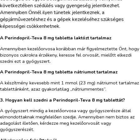
következtében szédülés vagy gyengeség jelentkezhet.
Amennyiben Önnél ilyen tünetek jelentkeznek, a
gépjárművezetéshez és a gépek kezeléséhez szükséges
képességei csökkenhetnek.
A Perindopril-Teva 8 mg tabletta laktózt tartalmaz
Amennyiben kezelőorvosa korábban már figyelmeztette Önt, hogy
bizonyos cukrokra érzékeny, keresse fel orvosát, mielőtt elkezdi
szedni ezt a gyógyszert.
A Perindopril-Teva 8 mg tabletta nátriumot tartalmaz
A készítmény kevesebb mint 1 mmol (23 mg) nátriumot tartalmaz
tablettánként, azaz gyakorlatilag „nátriummentes”.
3. Hogyan kell szedni a Perindopril-Teva 8 mg tablettát?
A gyógyszert mindig a kezelőorvosa vagy gyógyszerésze által
elmondottaknak megfelelően szedje. Amennyiben nem biztos az
adagolást illetően, kérdezze meg kezelőorvosát vagy
gyógyszerészét.