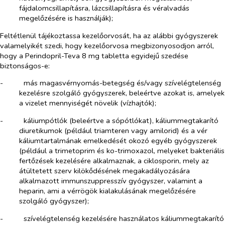
fájdalomcsillapításra, lázcsillapításra és véralvadás
megelőzésére is használják);
Feltétlenül tájékoztassa kezelőorvosát, ha az alábbi gyógyszerek
valamelyikét szedi, hogy kezelőorvosa megbizonyosodjon arról,
hogy a Perindopril-Teva 8 mg tabletta egyidejű szedése
biztonságos-e:
-​
más magasvérnyomás-betegség és/vagy szívelégtelenség
kezelésre szolgáló gyógyszerek, beleértve azokat is, amelyek
a vizelet mennyiségét növelik (vízhajtók);
-​
káliumpótlók (beleértve a sópótlókat), káliummegtakarító
diuretikumok (például triamteren vagy amilorid) és a vér
káliumtartalmának emelkedését okozó egyéb gyógyszerek
(például a trimetoprim és ko-trimoxazol, melyeket bakteriális
fertőzések kezelésére alkalmaznak, a ciklosporin, mely az
átültetett szerv kilökődésének megakadályozására
alkalmazott immunszuppresszív gyógyszer, valamint a
heparin, ami a vérrögök kialakulásának megelőzésére
szolgáló gyógyszer);
-​
szívelégtelenség kezelésére használatos káliummegtakarító