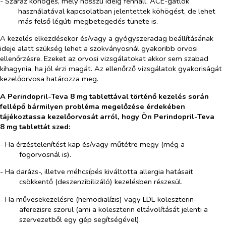
- Száraz köhögés, mely hosszú ideig fennáll. ACE-gátlók
használatával kapcsolatban jelentettek köhögést, de lehet
más felső légúti megbetegedés tünete is.
A kezelés elkezdésekor és/vagy a gyógyszeradag beállításának
ideje alatt szükség lehet a szokványosnál gyakoribb orvosi
ellenőrzésre. Ezeket az orvosi vizsgálatokat akkor sem szabad
kihagynia, ha jól érzi magát. Az ellenőrző vizsgálatok gyakoriságát
kezelőorvosa határozza meg.
A Perindopril-Teva 8 mg tablettával történő kezelés során
fellépő bármilyen probléma megelőzése érdekében
tájékoztassa kezelőorvosát arról, hogy Ön Perindopril-Teva
8 mg tablettát szed:
- Ha érzéstelenítést kap és/vagy műtétre megy (még a
fogorvosnál is).
- Ha darázs-, illetve méhcsípés kiváltotta allergia hatásait
csökkentő (deszenzibilizáló) kezelésben részesül.
- Ha művesekezelésre (hemodialízis) vagy LDL-koleszterin-
aferezisre szorul (ami a koleszterin eltávolítását jelenti a
szervezetből egy gép segítségével).