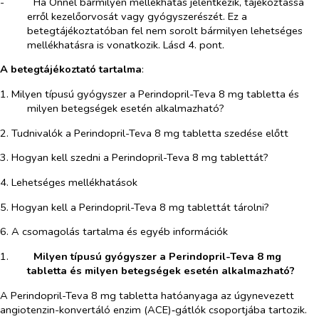
-​
Ha Önnél bármilyen mellékhatás jelentkezik, tájékoztassa
erről kezelőorvosát vagy gyógyszerészét. Ez a
betegtájékoztatóban fel nem sorolt bármilyen lehetséges
mellékhatásra is vonatkozik. Lásd 4. pont.
A betegtájékoztató tartalma
:
1. Milyen típusú gyógyszer a Perindopril-Teva 8 mg tabletta és
milyen betegségek esetén alkalmazható?
2. Tudnivalók a Perindopril-Teva 8 mg tabletta szedése előtt
3. Hogyan kell szedni a Perindopril-Teva 8 mg tablettát?
4. Lehetséges mellékhatások
5. Hogyan kell a Perindopril-Teva 8 mg tablettát tárolni?
6. A csomagolás tartalma és egyéb információk
1.​
Milyen típusú gyógyszer a Perindopril-Teva 8 mg
tabletta és milyen betegségek esetén alkalmazható?
A Perindopril-Teva 8 mg tabletta hatóanyaga az úgynevezett
angiotenzin-konvertáló enzim (ACE)‑gátlók csoportjába tartozik.