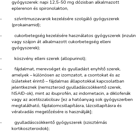
gyógyszerek: napi 12,5-50 mg dózisban alkalmazott
eplerenon és spironolakton,
-​
szívritmuszavarok kezelésére szolgáló gyógyszerek
(prokainamid);
-​
cukorbetegség kezelésére használatos gyógyszerek (inzulin
vagy szájon át alkalmazott cukorbetegség elleni
gyógyszerek);
-​
köszvény elleni szerek (allopurinol);
-​
fájdalmat, merevséget és gyulladást enyhítő szerek,
amelyek – különösen az izomzatot, a csontokat és az
ízületeket érintő – fájdalmas állapotokkal kapcsolatban
jelentkeznek (nemszteroid gyulladáscsökkentő szerek,
NSAID-ok), mint az ibuprofén, az indometacin, a diklofenák
vagy az acetilszalicilsav [ez a hatóanyag sok gyógyszerben
megtalálható, fájdalomcsillapításra, lázcsillapításra és
véralvadás megelőzésére is használják];
-​
gyulladáscsökkentő gyógyszerek (szisztémás
kortikoszteroidok);