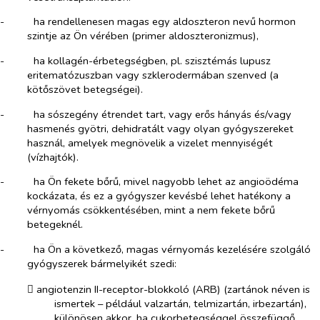
-​
ha rendellenesen magas egy aldoszteron nevű hormon
szintje az Ön vérében (primer aldoszteronizmus),
-​
ha kollagén-érbetegségben, pl. szisztémás lupusz
eritematózuszban vagy szklerodermában szenved (a
kötőszövet betegségei).
-​
ha sószegény étrendet tart, vagy erős hányás és/vagy
hasmenés gyötri, dehidratált vagy olyan gyógyszereket
használ, amelyek megnövelik a vizelet mennyiségét
(vízhajtók).
-​
ha Ön fekete bőrű, mivel nagyobb lehet az angioödéma
kockázata, és ez a gyógyszer kevésbé lehet hatékony a
vérnyomás csökkentésében, mint a nem fekete bőrű
betegeknél.
-​
ha Ön a következő, magas vérnyomás kezelésére szolgáló
gyógyszerek bármelyikét szedi:
​
angiotenzin II-receptor-blokkoló (ARB) (zartánok néven is
ismertek – például valzartán, telmizartán, irbezartán),
különösen akkor, ha cukorbetegséggel összefüggő