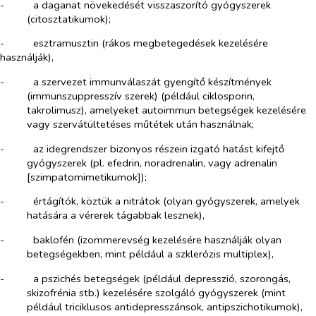
-​
a daganat növekedését visszaszorító gyógyszerek
(citosztatikumok);
-​
esztramusztin (rákos megbetegedések kezelésére
használják),
-​
a szervezet immunválaszát gyengítő készítmények
(immunszuppresszív szerek) (például ciklosporin,
takrolimusz), amelyeket autoimmun betegségek kezelésére
vagy szervátültetéses műtétek után használnak;
-​
az idegrendszer bizonyos részein izgató hatást kifejtő
gyógyszerek (pl. efedrin, noradrenalin, vagy adrenalin
[szimpatomimetikumok]);
-​
értágítók, köztük a nitrátok (olyan gyógyszerek, amelyek
hatására a vérerek tágabbak lesznek),
-​
baklofén (izommerevség kezelésére használják olyan
betegségekben, mint például a szklerózis multiplex),
-​
a pszichés betegségek (például depresszió, szorongás,
skizofrénia stb.) kezelésére szolgáló gyógyszerek (mint
például triciklusos antidepresszánsok, antipszichotikumok),