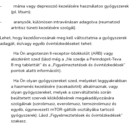
-​
mánia vagy depresszió kezelésére használatos gyógyszerek
(pl. lítium);
-​
aranysók, különösen intravénásan adagolva (reumatoid
artritisz tüneti kezelésére szolgál).
Lehet, hogy kezelőorvosának meg kell változtatnia a gyógyszerek
adagját, és/vagy egyéb óvintézkedéseket tehet:
­​
Ha Ön angiotenzin II-receptor-blokkolót (ARB) vagy
aliszkirént szed (lásd még a „Ne szedje a Perindopril-Teva
8 mg tablettát” és a „Figyelmeztetések és óvintézkedések”
pontok alatti információt).
­​
Ha Ön olyan gyógyszereket szed, melyeket leggyakrabban
a hasmenés kezelésére (racekadotril) alkalmaznak, vagy
olyan gyógyszereket, melyek a szervátültetés során
beültetett szervek kilökődésének megakadályozására
szolgálnak (szirolimusz, everolimusz, temszirolimusz és
egyéb, úgynevezett mTOR-gátlók osztályába tartozó
gyógyszerek). Lásd „Figyelmeztetések és óvintézkedések”
szakasz.