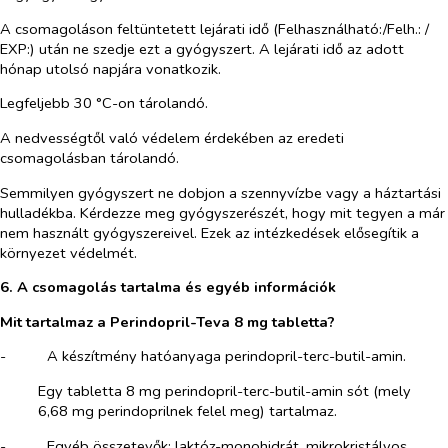
A csomagoláson feltüntetett lejárati idő (Felhasználható:/Felh.: /
EXP:) után ne szedje ezt a gyógyszert. A lejárati idő az adott
hónap utolsó napjára vonatkozik.
Legfeljebb 30 °C-on tárolandó.
A nedvességtől való védelem érdekében az eredeti
csomagolásban tárolandó.
Semmilyen gyógyszert ne dobjon a szennyvízbe vagy a háztartási
hulladékba. Kérdezze meg gyógyszerészét, hogy mit tegyen a már
nem használt gyógyszereivel. Ezek az intézkedések elősegítik a
környezet védelmét.
6. A csomagolás tartalma és egyéb információk
Mit tartalmaz a Perindopril-Teva 8 mg tabletta?
-​
A készítmény hatóanyaga perindopril-terc-butil-amin.
Egy tabletta 8 mg perindopril-terc-butil-amin sót (mely
6,68 mg perindoprilnek felel meg) tartalmaz.
-​
Egyéb összetevők:
laktóz-monohidrát, mikrokristályos