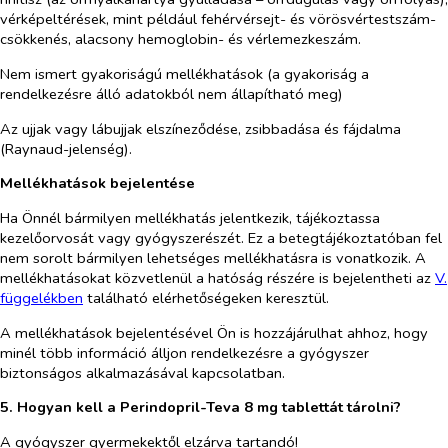
vérképeltérések, mint például fehérvérsejt- és vörösvértestszám-
csökkenés, alacsony hemoglobin- és vérlemezkeszám.
Nem ismert gyakoriságú mellékhatások (a gyakoriság a
rendelkezésre álló adatokból nem állapítható meg)
Az ujjak vagy lábujjak elszíneződése, zsibbadása és fájdalma
(Raynaud-jelenség).
Mellékhatások bejelentése
Ha Önnél bármilyen mellékhatás jelentkezik, tájékoztassa
kezelőorvosát vagy gyógyszerészét. Ez a betegtájékoztatóban fel
nem sorolt bármilyen lehetséges mellékhatásra is vonatkozik. A
mellékhatásokat közvetlenül a hatóság részére is bejelentheti az
V.
függelékben
található elérhetőségeken keresztül.
A mellékhatások bejelentésével Ön is hozzájárulhat ahhoz, hogy
minél több információ álljon rendelkezésre a gyógyszer
biztonságos alkalmazásával kapcsolatban.
5. Hogyan kell a Perindopril-Teva 8 mg tablettát tárolni?
A gyógyszer gyermekektől elzárva tartandó!