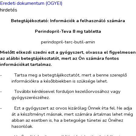
Eredeti dokumentum (OGYEI)
hirdetés
Betegtájékoztató: Információk a felhasználó számára
Perindopril-Teva
8 mg tabletta
perindopril-terc-butil-amin
Mielőtt elkezdi szedni ezt a gyógyszert, olvassa el figyelmesen
az alábbi betegtájékoztatót, mert az Ön számára fontos
információkat tartalmaz.
-​
Tartsa meg a betegtájékoztatót, mert a benne szereplő
információkra a későbbiekben is szüksége lehet.
-​
További kérdéseivel forduljon kezelőorvosához vagy
gyógyszerészéhez.
-​
Ezt a gyógyszert az orvos kizárólag Önnek írta fel. Ne adja
át a készítményt másnak, mert számára ártalmas lehet még
abban az esetben is, ha a betegsége tünetei az Önéhez
hasonlóak.