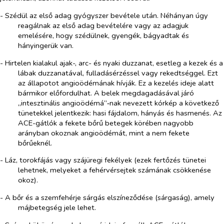
- Szédül az első adag gyógyszer bevétele után. Néhányan úgy
reagálnak az első adag bevételére vagy az adagjuk
emelésére, hogy szédülnek, gyengék, bágyadtak és
hányingerük van.
- Hirtelen kialakul ajak-, arc- és nyaki duzzanat, esetleg a kezek és a
lábak duzzanatával, fulladásérzéssel vagy rekedtséggel. Ezt
az állapotot angioödémának hívják. Ez a kezelés ideje alatt
bármikor előfordulhat. A belek megdagadásával járó
„intesztinális angioödémá”‑nak nevezett kórkép a következő
tünetekkel jelentkezik: hasi fájdalom, hányás és hasmenés. Az
ACE-gátlók a fekete bőrű betegek körében nagyobb
arányban okoznak angioödémát, mint a nem fekete
bőrűeknél.
- Láz, torokfájás vagy szájüregi fekélyek (ezek fertőzés tünetei
lehetnek, melyeket a fehérvérsejtek számának csökkenése
okoz).
- A bőr és a szemfehérje sárgás elszíneződése (sárgaság), amely
májbetegség jele lehet.