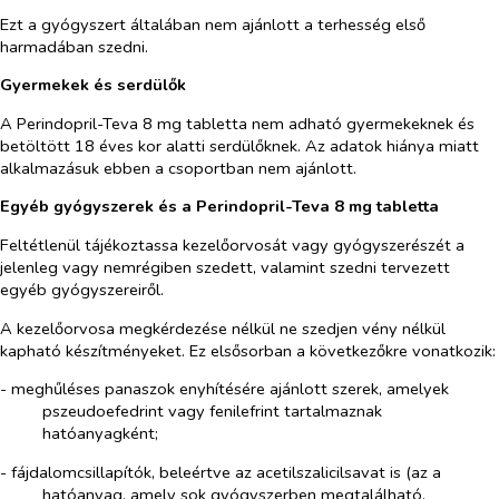
Ezt a gyógyszert általában nem ajánlott a terhesség első
harmadában szedni.
Gyermekek és serdülők
A Perindopril-Teva 8 mg tabletta nem adható gyermekeknek és
betöltött 18 éves kor alatti serdülőknek. Az adatok hiánya miatt
alkalmazásuk ebben a csoportban nem ajánlott.
Egyéb gyógyszerek és a Perindopril-Teva 8 mg tabletta
Feltétlenül tájékoztassa kezelőorvosát vagy gyógyszerészét a
jelenleg vagy nemrégiben szedett, valamint szedni tervezett
egyéb gyógyszereiről.
A kezelőorvosa megkérdezése nélkül ne szedjen vény nélkül
kapható készítményeket. Ez elsősorban a következőkre vonatkozik:
- meghűléses panaszok enyhítésére ajánlott szerek, amelyek
pszeudoefedrint vagy fenilefrint tartalmaznak
hatóanyagként;
- fájdalomcsillapítók, beleértve az acetilszalicilsavat is (az a
hatóanyag, amely sok gyógyszerben megtalálható,