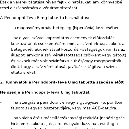
Ezek a vérerek tágítása révén fejtik ki hatásukat, ami könnyebbé
teszi a szív számára a vér áramoltatását.
A Perindopril-Teva 8 mg tabletta használatos:
-​
a magasvérnyomás-betegség (hipertónia) kezelésében,
-​
az olyan, szívvel kapcsolatos események előfordulási
kockázatának csökkentésére, mint a szívinfarktus; azoknál a
betegeknél, akiknek stabil koszorúér-betegségük van (az az
állapot, amikor a szív vérellátottsága csökkent vagy gátolt)
és akiknek már volt szívinfarktusuk és/vagy megoperálták
őket, hogy a szív vérellátását javítsák, kitágítva a szívet
ellátó ereket.
2. Tudnivalók a Perindopril-Teva 8 mg tabletta szedése előtt
Ne szedje a
Perindopril-Teva 8 mg tablettát:
-​
ha allergiás a perindoprilre vagy a gyógyszer (6. pontban
felsorolt) egyéb összetevőjére, vagy más ACE-gátlóra.
-​
ha valaha átélt már túlérzékenységi reakciót (nehézlégzés,
hirtelen kialakuló ajak-, arc- és nyaki duzzanat, esetleg a