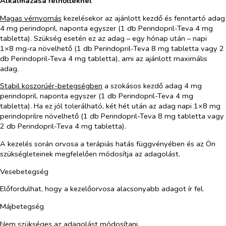
Alkalmazása felnőtteknél
Magas vérnyomás
kezelésekor az ajánlott kezdő és fenntartó adag
4 mg perindopril, naponta egyszer (1 db Perindopril-Teva 4 mg
tabletta). Szükség esetén ez az adag – egy hónap után – napi
1×8 mg-ra növelhető (1 db Perindopril-Teva 8 mg tabletta vagy 2
db Perindopril-Teva 4 mg tabletta), ami az ajánlott maximális
adag.
Stabil koszorúér-betegségben
a szokásos kezdő adag 4 mg
perindopril, naponta egyszer (1 db Perindopril-Teva 4 mg
tabletta). Ha ez jól tolerálható, két hét után az adag napi 1×8 mg
perindoprilre növelhető (1 db Perindopril-Teva 8 mg tabletta vagy
2 db Perindopril-Teva 4 mg tabletta).
A kezelés során orvosa a terápiás hatás függvényében és az Ön
szükségleteinek megfelelően módosítja az adagolást.
Vesebetegség
Előfordulhat, hogy a kezelőorvosa alacsonyabb adagot ír fel.
Májbetegség
Nem szükséges az adagolást módosítani.