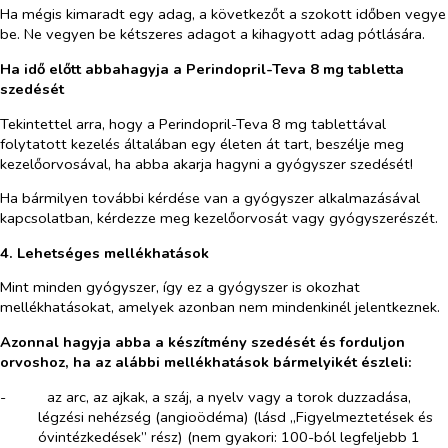
Ha mégis kimaradt egy adag, a következőt a szokott időben vegye
be. Ne vegyen be kétszeres adagot a kihagyott adag pótlására.
Ha idő előtt abbahagyja a Perindopril-Teva 8 mg tabletta
szedését
Tekintettel arra, hogy a Perindopril-Teva 8 mg tablettával
folytatott kezelés általában egy életen át tart, beszélje meg
kezelőorvosával, ha abba akarja hagyni a gyógyszer szedését!
Ha bármilyen további kérdése van a gyógyszer alkalmazásával
kapcsolatban, kérdezze meg kezelőorvosát vagy gyógyszerészét.
4. Lehetséges mellékhatások
Mint minden gyógyszer, így ez a gyógyszer is okozhat
mellékhatásokat, amelyek azonban nem mindenkinél jelentkeznek.
Azonnal hagyja abba a készítmény szedését és forduljon
orvoshoz, ha az alábbi mellékhatások bármelyikét észleli:
-​
az arc, az ajkak, a száj, a nyelv vagy a torok duzzadása,
légzési nehézség (angioödéma) (lásd „Figyelmeztetések és
óvintézkedések” rész) (nem gyakori: 100-ból legfeljebb 1