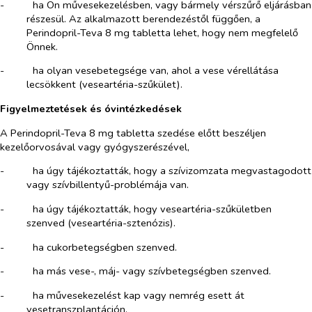
-​
ha Ön művesekezelésben, vagy bármely vérszűrő eljárásban
részesül. Az alkalmazott berendezéstől függően, a
Perindopril-Teva 8 mg tabletta lehet, hogy nem megfelelő
Önnek.
-​
ha olyan vesebetegsége van, ahol a vese vérellátása
lecsökkent (veseartéria-szűkület).
Figyelmeztetések és óvintézkedések
A Perindopril-Teva 8 mg tabletta szedése előtt beszéljen
kezelőorvosával vagy gyógyszerészével,
-​
ha úgy tájékoztatták, hogy a szívizomzata megvastagodott
vagy szívbillentyű-problémája van.
-​
ha úgy tájékoztatták, hogy veseartéria-szűkületben
szenved (veseartéria-sztenózis).
-​
ha cukorbetegségben szenved.
-​
ha más vese-, máj- vagy szívbetegségben szenved.
-​
ha művesekezelést kap vagy nemrég esett át
vesetranszplantáción.