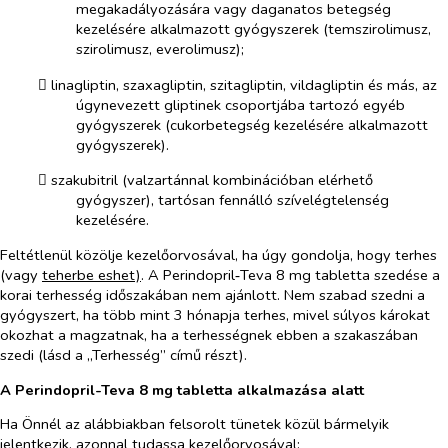
megakadályozására vagy daganatos betegség
kezelésére alkalmazott gyógyszerek (temszirolimusz,
szirolimusz, everolimusz);
​
linagliptin, szaxagliptin, szitagliptin, vildagliptin és más, az
úgynevezett gliptinek csoportjába tartozó egyéb
gyógyszerek (cukorbetegség kezelésére alkalmazott
gyógyszerek).
​
szakubitril (valzartánnal kombinációban elérhető
gyógyszer), tartósan fennálló szívelégtelenség
kezelésére.
Feltétlenül közölje kezelőorvosával, ha úgy gondolja, hogy terhes
(vagy
teherbe eshet)
. A Perindopril‑Teva 8 mg tabletta szedése a
korai terhesség időszakában nem ajánlott. Nem szabad szedni a
gyógyszert, ha több mint 3 hónapja terhes, mivel súlyos károkat
okozhat a magzatnak, ha a terhességnek ebben a szakaszában
szedi (lásd a „Terhesség” című részt).
A Perindopril-Teva 8 mg tabletta alkalmazása alatt
Ha Önnél az alábbiakban felsorolt tünetek közül bármelyik
jelentkezik, azonnal tudassa kezelőorvosával: