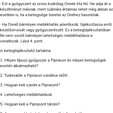
· Ezt a gyógyszert az orvos kizárólag Önnek írta fel. Ne adja át a
készítményt másnak, mert számára ártalmas lehet még abban az
esetben is, ha a betegsége tünetei az Önéhez hasonlóak.
· Ha Önnél bármilyen mellékhatás jelentkezik, tájékoztassa errõl
kezelõorvosát vagy gyógyszerészét. Ez a betegtájékoztatóban
fel nem sorolt bármilyen lehetséges mellékhatásra is
vonatkozik. Lásd 4. pont.
A betegtájékoztató tartalma:
1. Milyen típusú gyógyszer a Piprason és milyen betegségek
esetén alkalmazható?
2. Tudnivalók a Piprason szedése előtt
3. Hogyan kell szedni a Piprasont?
4. Lehetséges mellékhatások
5. Hogyan kell a Piprasont tárolni?