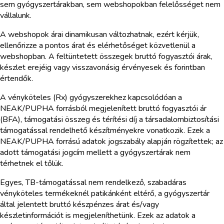
sem gyógyszertárakban, sem webshopokban felelősséget nem
vállalunk.
A webshopok árai dinamikusan változhatnak, ezért kérjük,
ellenőrizze a pontos árat és elérhetőséget közvetlenül a
webshopban. A feltüntetett összegek bruttó fogyasztói árak,
készlet erejéig vagy visszavonásig érvényesek és forintban
értendők.
A vényköteles (Rx) gyógyszerekhez kapcsolódóan a
NEAK/PUPHA forrásból megjelenített bruttó fogyasztói ár
(BFA), támogatási összeg és térítési díj a társadalombiztosítási
támogatással rendelhető készítményekre vonatkozik. Ezek a
NEAK/PUPHA forrású adatok jogszabály alapján rögzítettek; az
adott támogatási jogcím mellett a gyógyszertárak nem
térhetnek el tőlük.
Egyes, TB-támogatással nem rendelkező, szabadáras
vényköteles termékeknél patikánként eltérő, a gyógyszertár
által jelentett bruttó készpénzes árat és/vagy
készletinformációt is megjeleníthetünk. Ezek az adatok a