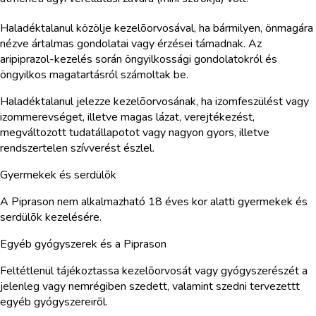
Haladéktalanul közölje kezelõorvosával, ha bármilyen, önmagára
nézve ártalmas gondolatai vagy érzései támadnak. Az
aripiprazol-kezelés során öngyilkossági gondolatokról és
öngyilkos magatartásról számoltak be.
Haladéktalanul jelezze kezelõorvosának, ha izomfeszülést vagy
izommerevséget, illetve magas lázat, verejtékezést,
megváltozott tudatállapotot vagy nagyon gyors, illetve
rendszertelen szívverést észlel.
Gyermekek és serdülõk
A Piprason nem alkalmazható 18 éves kor alatti gyermekek és
serdülõk kezelésére.
Egyéb gyógyszerek és a Piprason
Feltétlenül tájékoztassa kezelõorvosát vagy gyógyszerészét a
jelenleg vagy nemrégiben szedett, valamint szedni tervezettt
egyéb gyógyszereirõl.