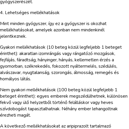
gyógyszerészét.
4. Lehetséges mellékhatások
Mint minden gyógyszer, így ez a gyógyszer is okozhat
mellékhatásokat, amelyek azonban nem mindenkinél
jelentkeznek.
Gyakori mellékhatások (10 beteg közül legfeljebb 1 beteget
érinthet): akaratlan izomrángás vagy rángatózó mozgások,
fejfájás, fáradtság, hányinger, hányás, kellemetlen érzés a
gyomorban, székrekedés, fokozott nyáltermelés, szédülés,
alvászavar, nyugtalanság, szorongás, álmosság, remegés és
homályos látás.
Nem gyakori mellékhatások (100 beteg közül legfeljebb 1
beteget érinthet): egyes emberek megszédülhetnek, különösen
fekvő vagy ülő helyzetből történő felálláskor vagy heves
szívdobogást tapasztalhatnak. Néhány ember lehangoltnak
érezheti magát.
A következő mellékhatásokat az aripiprazolt tartalmazó