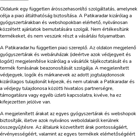
Oldalunk egy független árösszehasonlító szolgáltatás, amelynek
célja a piaci átláthatóság biztosítása. A Patikaradar kizárólag a
gyógyszertárakban és webshopokban elérhető, nyilvánosan
közzétett ajánlatok bemutatására szolgál. Nem értékesítünk
termékeket, és nem veszünk részt a vásárlási folyamatban.
A Patikaradar.hu független piaci szereplő. Az oldalon megjelenő
gyógyszertárak és webáruházak (ideértve azok védjegyeit és
logóit) megjelenítése kizárólag a vásárlók tájékoztatását és a
termék forrásának beazonosítását szolgálja. A megjelenített
védjegyek, logók és márkanevek az adott jogtulajdonosok
kizárólagos tulajdonát képezik, és nem utalnak a Patikaradar és
a védjegy tulajdonosa közötti hivatalos partnerségre,
támogatásra vagy egyéb üzleti kapcsolatra, kivéve, ha ez
kifejezetten jelölve van.
A megjelenített árakat az egyes gyógyszertárak és webshopok
biztosítják, illetve azok nyilvános weboldalairól kerülnek
összegyűjtésre. Az általunk közvetített árak pontosságáért,
érvényességéért, valamint az egyes termékek elérhetőségéért