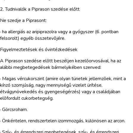
2. Tudnivalók a Piprason szedése előtt
Ne szedje a Piprasont:
· ha allergiás az aripiprazolra vagy a gyógyszer (6. pontban
felsorolt) egyéb összetevõjére.
Figyelmeztetések és óvintézkedések
A Piprason szedése elõtt beszéljen kezelõorvosával, ha az
alábbi megbetegedések bármelyikében szenved:
· Magas vércukorszint (amire olyan tünetek jellemzõek, mint a
kínzó szomjúság, nagy mennyiségû vizelet ürítése,
étvágynövekedés és gyengeségérzés) vagy a családjában
elõfordult cukorbetegség.
· Görcsroham.
· Önkéntelen, rendszertelen izommozgás, különösen az arcon.
· Szív-, és érrendszeri megbetegések, szív-, és érrendszeri