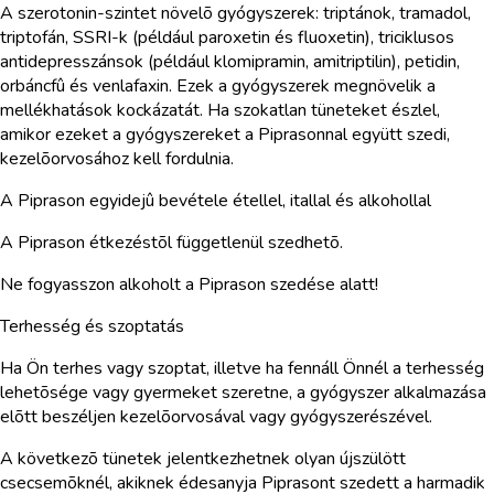
A szerotonin-szintet növelõ gyógyszerek: triptánok, tramadol,
triptofán, SSRI-k (például paroxetin és fluoxetin), triciklusos
antidepresszánsok (például klomipramin, amitriptilin), petidin,
orbáncfû és venlafaxin. Ezek a gyógyszerek megnövelik a
mellékhatások kockázatát. Ha szokatlan tüneteket észlel,
amikor ezeket a gyógyszereket a Piprasonnal együtt szedi,
kezelõorvosához kell fordulnia.
A Piprason egyidejû bevétele étellel, itallal és alkohollal
A Piprason étkezéstõl függetlenül szedhetõ.
Ne fogyasszon alkoholt a Piprason szedése alatt!
Terhesség és szoptatás
Ha Ön terhes vagy szoptat, illetve ha fennáll Önnél a terhesség
lehetõsége vagy gyermeket szeretne, a gyógyszer alkalmazása
elõtt beszéljen kezelõorvosával vagy gyógyszerészével.
A következõ tünetek jelentkezhetnek olyan újszülött
csecsemõknél, akiknek édesanyja Piprasont szedett a harmadik