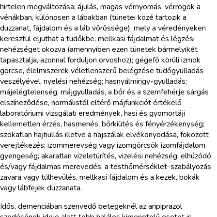
hirtelen megváltozása; ájulás, magas vérnyomás, vérrögök a
vénákban, különösen a lábakban (tünetei közé tartozik a
duzzanat, fájdalom és a láb vörössége), mely a véredényeken
keresztül eljuthat a tüdőkbe, mellkasi fájdalmat és légzési
nehézséget okozva (amennyiben ezen tünetek bármelyikét
tapasztalja, azonnal forduljon orvoshoz); gégefő körüli izmok
görcse, élelmiszerek véletlenszerű belégzése tüdőgyulladás
veszélyével, nyelési nehézség; hasnyálmirigy-gyulladás;
májelégtelenség, májgyulladás, a bőr és a szemfehérje sárgás
elszíneződése, normálistól eltérő májfunkciót értékelő
laboratóriumi vizsgálati eredmények, hasi és gyomortáji
kellemetlen érzés, hasmenés; bőrkiütés és fényérzékenység;
szokatlan hajhullás illetve a hajszálak elvékonyodása, fokozott
verejtékezés; izommerevség vagy izomgörcsök izomfájdalom,
gyengeség; akaratlan vizeletürítés, vizelési nehézség; elhúzódó
és/vagy fájdalmas merevedés; a testhőmérséklet-szabályozás
zavara vagy túlhevülés, mellkasi fájdalom és a kezek, bokák
vagy lábfejek duzzanata.
Idős, demenciában szenvedő betegeknél az aripiprazol
szedésének ideje alatt több halálos kimenetelű esetet is