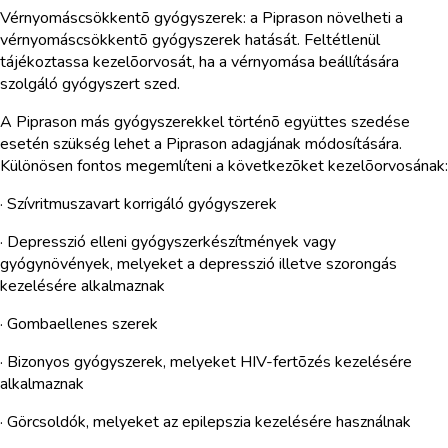
Vérnyomáscsökkentõ gyógyszerek: a Piprason növelheti a
vérnyomáscsökkentõ gyógyszerek hatását. Feltétlenül
tájékoztassa kezelõorvosát, ha a vérnyomása beállítására
szolgáló gyógyszert szed.
A Piprason más gyógyszerekkel történõ együttes szedése
esetén szükség lehet a Piprason adagjának módosítására.
Különösen fontos megemlíteni a következõket kezelõorvosának:
· Szívritmuszavart korrigáló gyógyszerek
· Depresszió elleni gyógyszerkészítmények vagy
gyógynövények, melyeket a depresszió illetve szorongás
kezelésére alkalmaznak
· Gombaellenes szerek
· Bizonyos gyógyszerek, melyeket HIV-fertõzés kezelésére
alkalmaznak
· Görcsoldók, melyeket az epilepszia kezelésére használnak