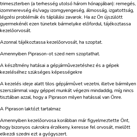
trimeszterben (a terhesség utolsó három hónapjában): remegés,
izommerevség és/vagy izomgyengeség, álmosság, izgatottság,
légzési problémák és táplálási zavarok. Ha az Ön újszülött
gyermekénél ezen tünetek bármelyike elõfordul, tájékoztassa
kezelõorvosát.
Azonnal tájékoztassa kezelõorvosát, ha szoptat.
Amennyiben Piprason-ot szed nem szoptathat.
A készítmény hatásai a gépjármûvezetéshez és a gépek
kezeléséhez szükséges képességekre
A kezelés ideje alatt tilos gépjármûvet vezetni, illetve bármilyen
szerszámmal vagy géppel munkát végezni mindaddig, míg nincs
tisztában azzal, hogy a Piprason milyen hatással van Önre.
A Piprason laktózt tartalmaz
Amennyiben kezelõorvosa korábban már figyelmeztette Önt,
hogy bizonyos cukrokra érzékeny, keresse fel orvosát, mielõtt
elkezdi szedni ezt a gyógyszert.