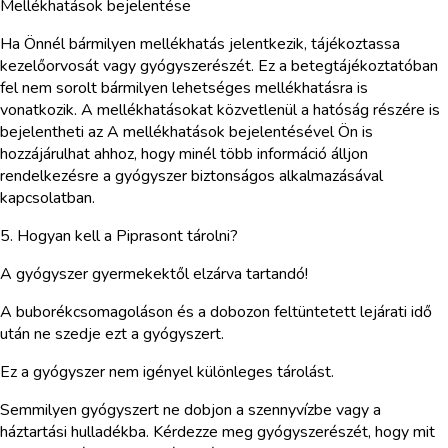
Mellékhatások bejelentése
Ha Önnél bármilyen mellékhatás jelentkezik, tájékoztassa
kezelőorvosát vagy gyógyszerészét. Ez a betegtájékoztatóban
fel nem sorolt bármilyen lehetséges mellékhatásra is
vonatkozik. A mellékhatásokat közvetlenül a hatóság részére is
bejelentheti az A mellékhatások bejelentésével Ön is
hozzájárulhat ahhoz, hogy minél több információ álljon
rendelkezésre a gyógyszer biztonságos alkalmazásával
kapcsolatban.
5. Hogyan kell a Piprasont tárolni?
A gyógyszer gyermekektől elzárva tartandó!
A buborékcsomagoláson és a dobozon feltüntetett lejárati idő
után ne szedje ezt a gyógyszert.
Ez a gyógyszer nem igényel különleges tárolást.
Semmilyen gyógyszert ne dobjon a szennyvízbe vagy a
háztartási hulladékba. Kérdezze meg gyógyszerészét, hogy mit