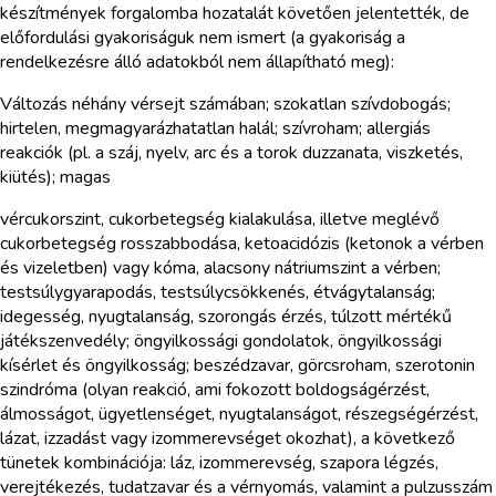
készítmények forgalomba hozatalát követően jelentették, de
előfordulási gyakoriságuk nem ismert (a gyakoriság a
rendelkezésre álló adatokból nem állapítható meg):
Változás néhány vérsejt számában; szokatlan szívdobogás;
hirtelen, megmagyarázhatatlan halál; szívroham; allergiás
reakciók (pl. a száj, nyelv, arc és a torok duzzanata, viszketés,
kiütés); magas
vércukorszint, cukorbetegség kialakulása, illetve meglévő
cukorbetegség rosszabbodása, ketoacidózis (ketonok a vérben
és vizeletben) vagy kóma, alacsony nátriumszint a vérben;
testsúlygyarapodás, testsúlycsökkenés, étvágytalanság;
idegesség, nyugtalanság, szorongás érzés, túlzott mértékű
játékszenvedély; öngyilkossági gondolatok, öngyilkossági
kísérlet és öngyilkosság; beszédzavar, görcsroham, szerotonin
szindróma (olyan reakció, ami fokozott boldogságérzést,
álmosságot, ügyetlenséget, nyugtalanságot, részegségérzést,
lázat, izzadást vagy izommerevséget okozhat), a következő
tünetek kombinációja: láz, izommerevség, szapora légzés,
verejtékezés, tudatzavar és a vérnyomás, valamint a pulzusszám