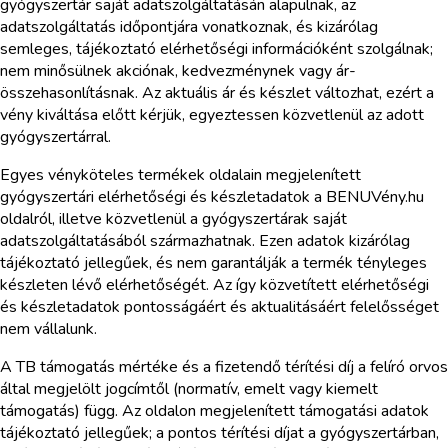
gyógyszertár saját adatszolgáltatásán alapulnak, az
adatszolgáltatás időpontjára vonatkoznak, és kizárólag
semleges, tájékoztató elérhetőségi információként szolgálnak;
nem minősülnek akciónak, kedvezménynek vagy ár-
összehasonlításnak. Az aktuális ár és készlet változhat, ezért a
vény kiváltása előtt kérjük, egyeztessen közvetlenül az adott
gyógyszertárral.
Egyes vényköteles termékek oldalain megjelenített
gyógyszertári elérhetőségi és készletadatok a BENUVény.hu
oldalról, illetve közvetlenül a gyógyszertárak saját
adatszolgáltatásából származhatnak. Ezen adatok kizárólag
tájékoztató jellegűek, és nem garantálják a termék tényleges
készleten lévő elérhetőségét. Az így közvetített elérhetőségi
és készletadatok pontosságáért és aktualitásáért felelősséget
nem vállalunk.
A TB támogatás mértéke és a fizetendő térítési díj a felíró orvos
által megjelölt jogcímtől (normatív, emelt vagy kiemelt
támogatás) függ. Az oldalon megjelenített támogatási adatok
tájékoztató jellegűek; a pontos térítési díjat a gyógyszertárban,