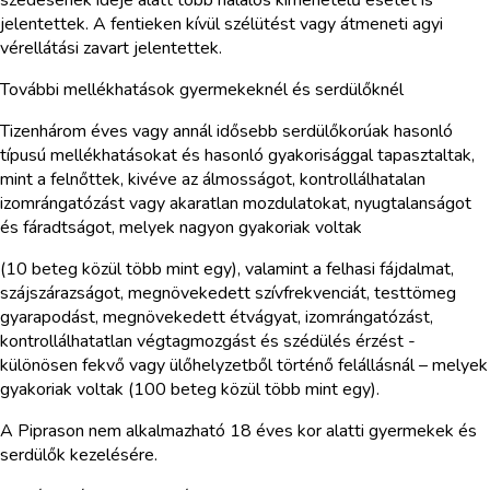
jelentettek. A fentieken kívül szélütést vagy átmeneti agyi
vérellátási zavart jelentettek.
További mellékhatások gyermekeknél és serdülőknél
Tizenhárom éves vagy annál idősebb serdülőkorúak hasonló
típusú mellékhatásokat és hasonló gyakorisággal tapasztaltak,
mint a felnőttek, kivéve az álmosságot, kontrollálhatalan
izomrángatózást vagy akaratlan mozdulatokat, nyugtalanságot
és fáradtságot, melyek nagyon gyakoriak voltak
(10 beteg közül több mint egy), valamint a felhasi fájdalmat,
szájszárazságot, megnövekedett szívfrekvenciát, testtömeg
gyarapodást, megnövekedett étvágyat, izomrángatózást,
kontrollálhatatlan végtagmozgást és szédülés érzést -
különösen fekvő vagy ülőhelyzetből történő felállásnál – melyek
gyakoriak voltak (100 beteg közül több mint egy).
A Piprason nem alkalmazható 18 éves kor alatti gyermekek és
serdülők kezelésére.