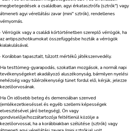
megbetegedések a családban, agyi érkatasztrófa (sztrók") vagy
átmeneti agyi vérellátási zavar (mini" sztrók), rendellenes
vérnyomás.
· Vérrögök vagy a családi kórtörténetben szereplõ vérrögök, ha
az antipszichotikumokat összefüggésbe hozták a vérrögök
kialakulásával.
· Korábban tapasztalt, túlzott mértékû játékszenvedély.
Ha testtömeg-gyarapodás, szokatlan mozgások, a normál napi
tevékenységeket akadályozó aluszékonyság, bármilyen nyelési
nehézség vagy túlérzékenységi tünet fordul elõ, kérjük, jelezze
kezelõorvosának.
Ha Ön idõsebb beteg és demenciában szenved
(emlékezetkieséssel és egyéb szellemi képességek
elvesztésével járó betegség), Ön vagy
gondviselõje/hozzátartozója feltétlenül közölje a
kezelõorvossal, ha a korábbiakban szélütése (sztrók) vagy
átmeneti agyi vérellátási zavara (mini sztrókja) volt.