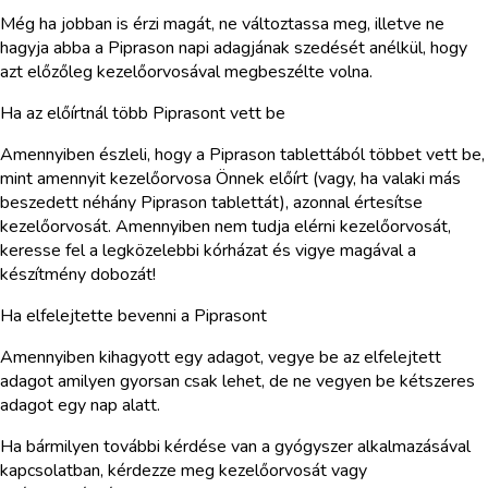
Még ha jobban is érzi magát, ne változtassa meg, illetve ne
hagyja abba a Piprason napi adagjának szedését anélkül, hogy
azt előzőleg kezelőorvosával megbeszélte volna.
Ha az előírtnál több Piprasont vett be
Amennyiben észleli, hogy a Piprason tablettából többet vett be,
mint amennyit kezelőorvosa Önnek előírt (vagy, ha valaki más
beszedett néhány Piprason tablettát), azonnal értesítse
kezelőorvosát. Amennyiben nem tudja elérni kezelőorvosát,
keresse fel a legközelebbi kórházat és vigye magával a
készítmény dobozát!
Ha elfelejtette bevenni a Piprasont
Amennyiben kihagyott egy adagot, vegye be az elfelejtett
adagot amilyen gyorsan csak lehet, de ne vegyen be kétszeres
adagot egy nap alatt.
Ha bármilyen további kérdése van a gyógyszer alkalmazásával
kapcsolatban, kérdezze meg kezelőorvosát vagy