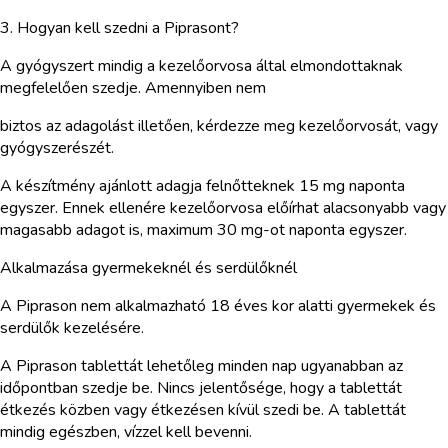
3. Hogyan kell szedni a Piprasont?
A gyógyszert mindig a kezelőorvosa által elmondottaknak
megfelelően szedje. Amennyiben nem
biztos az adagolást illetően, kérdezze meg kezelőorvosát, vagy
gyógyszerészét.
A készítmény ajánlott adagja felnőtteknek 15 mg naponta
egyszer. Ennek ellenére kezelőorvosa előírhat alacsonyabb vagy
magasabb adagot is, maximum 30 mg-ot naponta egyszer.
Alkalmazása gyermekeknél és serdülőknél
A Piprason nem alkalmazható 18 éves kor alatti gyermekek és
serdülők kezelésére.
A Piprason tablettát lehetőleg minden nap ugyanabban az
időpontban szedje be. Nincs jelentősége, hogy a tablettát
étkezés közben vagy étkezésen kívül szedi be. A tablettát
mindig egészben, vízzel kell bevenni.