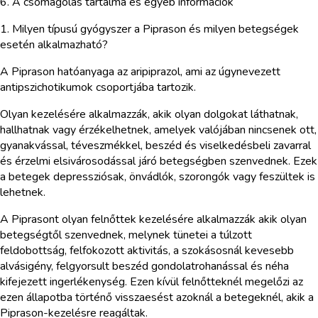
6. A csomagolás tartalma és egyéb információk
1. Milyen típusú gyógyszer a Piprason és milyen betegségek
esetén alkalmazható?
A Piprason hatóanyaga az aripiprazol, ami az úgynevezett
antipszichotikumok csoportjába tartozik.
Olyan kezelésére alkalmazzák, akik olyan dolgokat láthatnak,
hallhatnak vagy érzékelhetnek, amelyek valójában nincsenek ott,
gyanakvással, téveszmékkel, beszéd és viselkedésbeli zavarral
és érzelmi elsivárosodással járó betegségben szenvednek. Ezek
a betegek depressziósak, önvádlók, szorongók vagy feszültek is
lehetnek.
A Piprasont olyan felnőttek kezelésére alkalmazzák akik olyan
betegségtől szenvednek, melynek tünetei a túlzott
feldobottság, felfokozott aktivitás, a szokásosnál kevesebb
alvásigény, felgyorsult beszéd gondolatrohanással és néha
kifejezett ingerlékenység. Ezen kívül felnőtteknél megelőzi az
ezen állapotba történő visszaesést azoknál a betegeknél, akik a
Piprason-kezelésre reagáltak.