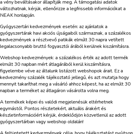
a vény beváltásakor állapítják meg. A támogatási adatok
változhatnak, kérjük, ellenőrizze a legfrissebb információkat a
NEAK honlapján.
Gyógyszertári kedvezmények esetén: az ajánlatok a
gyógyszertárak havi akciós újságaiból származnak, a százalékos
kedvezmények a résztvevő patikák elmúlt 30 napra vetített
legalacsonyabb bruttó fogyasztói árából kerülnek kiszámításra.
Webshop kedvezmények: a százalékos érték az adott termék
elmúlt 30 napban mért átlagárából kerül kiszámításra,
figyelembe véve az általunk listázott webshopok árait. Ez a
kedvezmény százalék tájékoztató jellegű, és azt mutatja hogy
mennyit takaríthat meg a vásárló ahhoz képest, ha az elmúlt 30
napban a terméket az átlagáron vásárolta volna meg.
A termékek képei és valódi megjelenésük eltérhetnek
egymástól. Pontos részletekért, aktuális árakért és
készletinformációért kérjük, érdeklődjön közvetlenül az adott
gyógyszertárban vagy webshop oldalán!
A feltüntetett kedvezmények célja, hogy tájékoztatást nyújtson