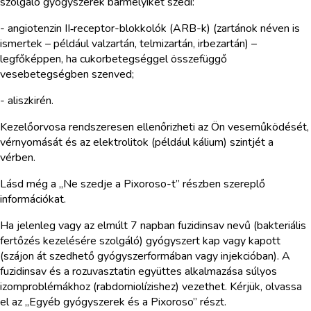
szolgáló gyógyszerek bármelyikét szedi:
- angiotenzin II‑receptor-blokkolók (ARB-k) (zartánok néven is
ismertek – például valzartán, telmizartán, irbezartán) –
legfőképpen, ha cukorbetegséggel összefüggő
vesebetegségben szenved;
- aliszkirén.
Kezelőorvosa rendszeresen ellenőrizheti az Ön veseműködését,
vérnyomását és az elektrolitok (például kálium) szintjét a
vérben.
Lásd még a „Ne szedje a Pixoroso-t” részben szereplő
információkat.
Ha jelenleg vagy az elmúlt 7 napban fuzidinsav nevű (bakteriális
fertőzés kezelésére szolgáló) gyógyszert kap vagy kapott
(szájon át szedhető gyógyszerformában vagy injekcióban). A
fuzidinsav és a rozuvasztatin együttes alkalmazása súlyos
izomproblémákhoz (rabdomiolízishez) vezethet. Kérjük, olvassa
el az „Egyéb gyógyszerek és a Pixoroso” részt.