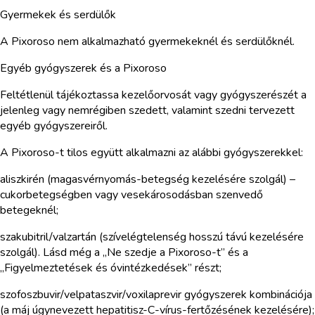
Gyermekek és serdülők
A Pixoroso nem alkalmazható gyermekeknél és serdülőknél.
Egyéb gyógyszerek és a Pixoroso
Feltétlenül tájékoztassa kezelőorvosát vagy gyógyszerészét a
jelenleg vagy nemrégiben szedett, valamint szedni tervezett
egyéb gyógyszereiről.
A Pixoroso-t tilos együtt alkalmazni az alábbi gyógyszerekkel:
aliszkirén (magasvérnyomás-betegség kezelésére szolgál) –
cukorbetegségben vagy vesekárosodásban szenvedő
betegeknél;
szakubitril/valzartán (szívelégtelenség hosszú távú kezelésére
szolgál). Lásd még a „Ne szedje a Pixoroso-t” és a
„Figyelmeztetések és óvintézkedések” részt;
szofoszbuvir/velpataszvir/voxilaprevir gyógyszerek kombinációja
(a máj úgynevezett hepatitisz-C-vírus-fertőzésének kezelésére);