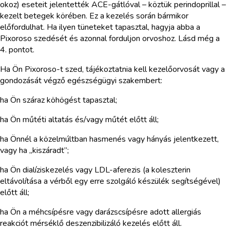
okoz) eseteit jelentették ACE-gátlóval – köztük perindoprillal –
kezelt betegek körében. Ez a kezelés során bármikor
előfordulhat. Ha ilyen tüneteket tapasztal, hagyja abba a
Pixoroso szedését és azonnal forduljon orvoshoz. Lásd még a
4. pontot.
Ha Ön Pixoroso-t szed, tájékoztatnia kell kezelőorvosát vagy a
gondozását végző egészségügyi szakembert:
ha Ön száraz köhögést tapasztal;
ha Ön műtéti altatás és/vagy műtét előtt áll;
ha Önnél a közelmúltban hasmenés vagy hányás jelentkezett,
vagy ha „kiszáradt”;
ha Ön dialíziskezelés vagy LDL-aferezis (a koleszterin
eltávolítása a vérből egy erre szolgáló készülék segítségével)
előtt áll;
ha Ön a méhcsípésre vagy darázscsípésre adott allergiás
reakciót mérséklő deszenzibilizáló kezelés előtt áll.