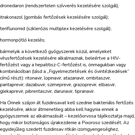
dronedaron (rendszertelen szívverés kezelésére szolgál);
itrakonazol (gombás fertőzések kezelésére szolgál);
teriflunomid (szklerózis multiplex kezelésére szolgál);
hormonpótló kezelés;
bármelyik a következő gyógyszerek közül, amelyeket
vírusfertőzések kezelésére alkalmaznak, beleértve a HIV-
fertőzést vagy a hepatitisz-C-fertőzést is, önmagukban vagy
kombinációban (lásd a „Figyelmeztetések és óvintézkedések”
című részt): ritonavir, lopinavir, atazanavir, ombitaszvir,
paritaprevir, dazabuvir, szimeprevir, grazoprevir, elbasvir,
glekaprevir, pibrentaszvir, darunavir, tipranavir.
Ha Önnek szájon át fuzidinsavat kell szednie bakteriális fertőzés
kezelésére, akkor átmenetileg abba kell hagynia ennek a
gyógyszernek az alkalmazását – kezelőorvosa tájékoztatja majd,
hogy mikor biztonságos újrakezdenie a Pixoroso szedését. Az
egyidejűleg szedett fuzidinsav ritkán izomgyengeséghez,