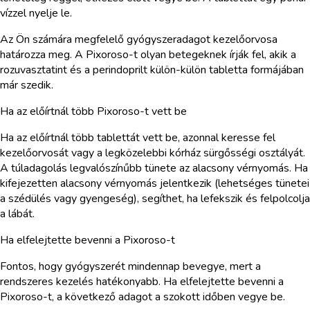
vízzel nyelje le.
Az Ön számára megfelelő gyógyszeradagot kezelőorvosa
határozza meg. A Pixoroso-t olyan betegeknek írják fel, akik a
rozuvasztatint és a perindoprilt külön-külön tabletta formájában
már szedik.
Ha az előírtnál több Pixoroso-t vett be
Ha az előírtnál több tablettát vett be, azonnal keresse fel
kezelőorvosát vagy a legközelebbi kórház sürgősségi osztályát.
A túladagolás legvalószínűbb tünete az alacsony vérnyomás. Ha
kifejezetten alacsony vérnyomás jelentkezik (lehetséges tünetei
a szédülés vagy gyengeség), segíthet, ha lefekszik és felpolcolja
a lábát.
Ha elfelejtette bevenni a Pixoroso-t
Fontos, hogy gyógyszerét mindennap bevegye, mert a
rendszeres kezelés hatékonyabb. Ha elfelejtette bevenni a
Pixoroso-t, a következő adagot a szokott időben vegye be.