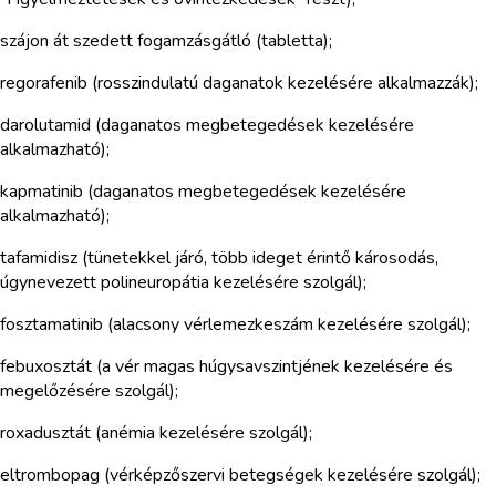
szájon át szedett fogamzásgátló (tabletta);
regorafenib (rosszindulatú daganatok kezelésére alkalmazzák);
darolutamid (daganatos megbetegedések kezelésére
alkalmazható);
kapmatinib (daganatos megbetegedések kezelésére
alkalmazható);
tafamidisz (tünetekkel járó, több ideget érintő károsodás,
úgynevezett polineuropátia kezelésére szolgál);
fosztamatinib (alacsony vérlemezkeszám kezelésére szolgál);
febuxosztát (a vér magas húgysavszintjének kezelésére és
megelőzésére szolgál);
roxadusztát (anémia kezelésére szolgál);
eltrombopag (vérképzőszervi betegségek kezelésére szolgál);