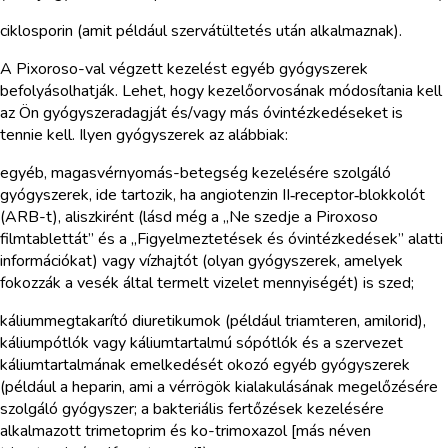
ciklosporin (amit például szervátültetés után alkalmaznak).
A Pixoroso-val végzett kezelést egyéb gyógyszerek
befolyásolhatják. Lehet, hogy kezelőorvosának módosítania kell
az Ön gyógyszeradagját és/vagy más óvintézkedéseket is
tennie kell. Ilyen gyógyszerek az alábbiak:
egyéb, magasvérnyomás-betegség kezelésére szolgáló
gyógyszerek, ide tartozik, ha angiotenzin II‑receptor‑blokkolót
(ARB-t), aliszkirént (lásd még a „Ne szedje a Piroxoso
filmtablettát” és a „Figyelmeztetések és óvintézkedések” alatti
információkat) vagy vízhajtót (olyan gyógyszerek, amelyek
fokozzák a vesék által termelt vizelet mennyiségét) is szed;
káliummegtakarító diuretikumok (például triamteren, amilorid),
káliumpótlók vagy káliumtartalmú sópótlók és a szervezet
káliumtartalmának emelkedését okozó egyéb gyógyszerek
(például a heparin, ami a vérrögök kialakulásának megelőzésére
szolgáló gyógyszer; a bakteriális fertőzések kezelésére
alkalmazott trimetoprim és ko-trimoxazol [más néven