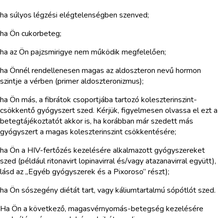
ha súlyos légzési elégtelenségben szenved;
ha Ön cukorbeteg;
ha az Ön pajzsmirigye nem működik megfelelően;
ha Önnél rendellenesen magas az aldoszteron nevű hormon
szintje a vérben (primer aldoszteronizmus);
ha Ön más, a fibrátok csoportjába tartozó koleszterinszint-
csökkentő gyógyszert szed. Kérjük, figyelmesen olvassa el ezt a
betegtájékoztatót akkor is, ha korábban már szedett más
gyógyszert a magas koleszterinszint csökkentésére;
ha Ön a HIV-fertőzés kezelésére alkalmazott gyógyszereket
szed (például ritonavirt lopinavirral és/vagy atazanavirral együtt),
lásd az „Egyéb gyógyszerek és a Pixoroso” részt);
ha Ön sószegény diétát tart, vagy káliumtartalmú sópótlót szed.
Ha Ön a következő, magasvérnyomás-betegség kezelésére