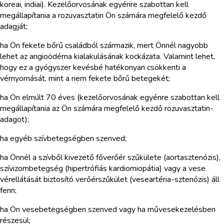
koreai, indiai). Kezelőorvosának egyénre szabottan kell
megállapítania a rozuvasztatin Ön számára megfelelő kezdő
adagját;
ha Ön fekete bőrű családból származik, mert Önnél nagyobb
lehet az angioödéma kialakulásának kockázata. Valamint lehet,
hogy ez a gyógyszer kevésbé hatékonyan csökkenti a
vérnyomását, mint a nem fekete bőrű betegekét;
ha Ön elmúlt 70 éves (kezelőorvosának egyénre szabottan kell
megállapítania az Ön számára megfelelő kezdő rozuvasztatin-
adagot);
ha egyéb szívbetegségben szenved;
ha Önnél a szívből kivezető főverőér szűkülete (aortasztenózis),
szívizombetegség (hipertrófiás kardiomiopátia) vagy a vese
vérellátását biztosító verőérszűkület (veseartéria-sztenózis) áll
fenn;
ha Ön vesebetegségben szenved vagy ha művesekezelésben
részesül;