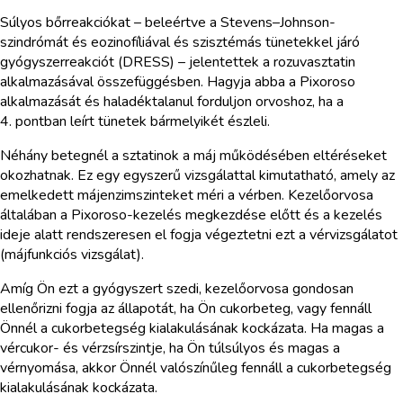
Súlyos bőrreakciókat – beleértve a Stevens–Johnson-
szindrómát és eozinofíliával és szisztémás tünetekkel járó
gyógyszerreakciót (DRESS) – jelentettek a rozuvasztatin
alkalmazásával összefüggésben. Hagyja abba a Pixoroso
alkalmazását és haladéktalanul forduljon orvoshoz, ha a
4. pontban leírt tünetek bármelyikét észleli.
Néhány betegnél a sztatinok a máj működésében eltéréseket
okozhatnak. Ez egy egyszerű vizsgálattal kimutatható, amely az
emelkedett májenzimszinteket méri a vérben. Kezelőorvosa
általában a Pixoroso-kezelés megkezdése előtt és a kezelés
ideje alatt rendszeresen el fogja végeztetni ezt a vérvizsgálatot
(májfunkciós vizsgálat).
Amíg Ön ezt a gyógyszert szedi, kezelőorvosa gondosan
ellenőrizni fogja az állapotát, ha Ön cukorbeteg, vagy fennáll
Önnél a cukorbetegség kialakulásának kockázata. Ha magas a
vércukor- és vérzsírszintje, ha Ön túlsúlyos és magas a
vérnyomása, akkor Önnél valószínűleg fennáll a cukorbetegség
kialakulásának kockázata.