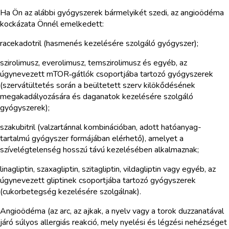
Ha Ön az alábbi gyógyszerek bármelyikét szedi, az angioödéma
kockázata Önnél emelkedett:
racekadotril (hasmenés kezelésére szolgáló gyógyszer);
szirolimusz, everolimusz, temszirolimusz és egyéb, az
úgynevezett mTOR‑gátlók csoportjába tartozó gyógyszerek
(szervátültetés során a beültetett szerv kilökődésének
megakadályozására és daganatok kezelésére szolgáló
gyógyszerek);
szakubitril (valzartánnal kombinációban, adott hatóanyag-
tartalmú gyógyszer formájában elérhető), amelyet a
szívelégtelenség hosszú távú kezelésében alkalmaznak;
linagliptin, szaxagliptin, szitagliptin, vildagliptin vagy egyéb, az
úgynevezett gliptinek csoportjába tartozó gyógyszerek
(cukorbetegség kezelésére szolgálnak).
Angioödéma (az arc, az ajkak, a nyelv vagy a torok duzzanatával
járó súlyos allergiás reakció, mely nyelési és légzési nehézséget