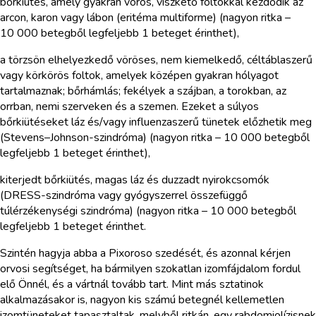
bőrkiütés, amely gyakran vörös, viszkető foltokkal kezdődik az
arcon, karon vagy lábon (eritéma multiforme) (nagyon ritka –
10 000 betegből legfeljebb 1 beteget érinthet),
a törzsön elhelyezkedő vöröses, nem kiemelkedő, céltáblaszerű
vagy körkörös foltok, amelyek középen gyakran hólyagot
tartalmaznak; bőrhámlás; fekélyek a szájban, a torokban, az
orrban, nemi szerveken és a szemen. Ezeket a súlyos
bőrkiütéseket láz és/vagy influenzaszerű tünetek előzhetik meg
(Stevens–Johnson-szindróma) (nagyon ritka – 10 000 betegből
legfeljebb 1 beteget érinthet),
kiterjedt bőrkiütés, magas láz és duzzadt nyirokcsomók
(DRESS-szindróma vagy gyógyszerrel összefüggő
túlérzékenységi szindróma) (nagyon ritka – 10 000 betegből
legfeljebb 1 beteget érinthet.
Szintén hagyja abba a Pixoroso szedését, és azonnal kérjen
orvosi segítséget, ha bármilyen szokatlan izomfájdalom fordul
elő Önnél, és a vártnál tovább tart. Mint más sztatinok
alkalmazásakor is, nagyon kis számú betegnél kellemetlen
izomtüneteket tapasztaltak, melyből ritkán, egy rabdomiolízisnek