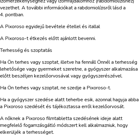
izomérzékenységhez vagy izomfájdalomhoz (rabdomiolízishez)
vezethet. A további információkat a rabdomiolízisről lásd a
4. pontban.
A Pixoroso egyidejű bevétele étellel és itallal
A Pixoroso-t étkezés előtt ajánlott bevenni.
Terhesség és szoptatás
Ha Ön terhes vagy szoptat, illetve ha fennáll Önnél a terhesség
lehetősége vagy gyermeket szeretne, a gyógyszer alkalmazása
előtt beszéljen kezelőorvosával vagy gyógyszerészével.
Ha Ön terhes vagy szoptat, ne szedje a Pixoroso-t.
Ha a gyógyszer szedése alatt teherbe esik, azonnal hagyja abba
a Pixoroso szedését és tájékoztassa erről kezelőorvosát.
A nőknek a Pixoroso filmtabletta szedésének ideje alatt
megfelelő fogamzásgátló módszert kell alkalmazniuk, hogy
elkerüljék a terhességet.