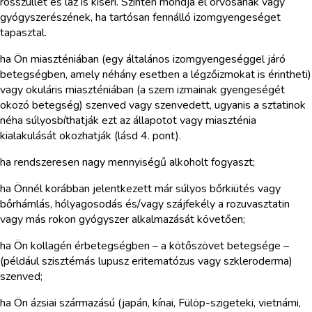
rosszullét és láz is kíséri. Szintén mondja el orvosának vagy
gyógyszerészének, ha tartósan fennálló izomgyengeséget
tapasztal.
ha Ön miaszténiában (egy általános izomgyengeséggel járó
betegségben, amely néhány esetben a légzőizmokat is érintheti)
vagy okuláris miaszténiában (a szem izmainak gyengeségét
okozó betegség) szenved vagy szenvedett, ugyanis a sztatinok
néha súlyosbíthatják ezt az állapotot vagy miaszténia
kialakulását okozhatják (lásd 4. pont).
ha rendszeresen nagy mennyiségű alkoholt fogyaszt;
ha Önnél korábban jelentkezett már súlyos bőrkiütés vagy
bőrhámlás, hólyagosodás és/vagy szájfekély a rozuvasztatin
vagy más rokon gyógyszer alkalmazását követően;
ha Ön kollagén érbetegségben – a kötőszövet betegsége –
(például szisztémás lupusz eritematózus vagy szkleroderma)
szenved;
ha Ön ázsiai származású (japán, kínai, Fülöp-szigeteki, vietnámi,