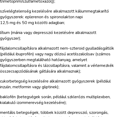
trimetoprim/szulfametoxazol]);
szívelégtelenség kezelésére alkalmazott káliummegtakarító
gyógyszerek: eplerenon és spironolakton napi
12,5 mg és 50 mg közötti adagban;
lítium (mánia vagy depresszió kezelésére alkalmazott
gyógyszer);
fájdalomcsillapításra alkalmazott nem-szteroid gyulladásgátlók
(például ibuprofén) vagy nagy dózisú acetilszalicilsav (számos
gyógyszerben megtalálható hatóanyag, amelyet
fájdalomcsillapításra és lázcsillapításra, valamint a vérlemezkék
összecsapzódásának gátlására alkalmaznak);
cukorbetegség kezelésére alkalmazott gyógyszerek (például
inzulin, metformin vagy gliptinek);
baklofén (betegségek során, például szklerózis multiplexben,
kialakuló izommerevség kezelésére);
mentális betegségek, többek között depresszió, szorongás,