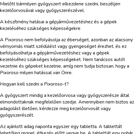
Mielőtt bármilyen gyógyszert elkezdene szedni, beszéljen
kezelőorvosával vagy gyógyszerészével.
A készítmény hatásai a gépjárművezetéshez és a gépek
kezeléséhez szükséges képességekre
A Pixoroso nem befolyásolja az éberséget, azonban az alacsony
vérnyomás miatt szédülést vagy gyengeséget érezhet, és ez
befolyásolhatja a gépjárművezetéshez vagy a gépek
kezeléséhez szükséges képességeket. Nem tanácsos autót
vezetnie és gépeket kezelnie, amíg nem tudja biztosan, hogy a
Pixoroso milyen hatással van Önre.
Hogyan kell szedni a Pixoroso-t?
A gyógyszert mindig a kezelőorvosa vagy gyógyszerésze által
elmondottaknak megfelelően szedje. Amennyiben nem biztos az
adagolást illetően, kérdezze meg kezelőorvosát vagy
gyógyszerészét.
Az ajánlott adag naponta egyszer egy tabletta. A tablettát
lehetőleg reggel, étkezés előtt vegye be. A tablettát egy pohár