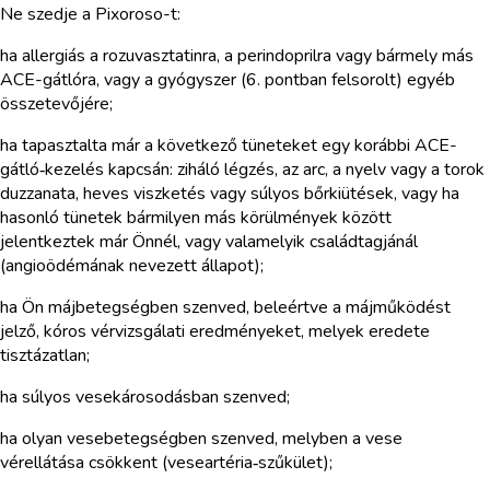
Ne szedje a Pixoroso-t:
ha allergiás a rozuvasztatinra, a perindoprilra vagy bármely más
ACE-gátlóra, vagy a gyógyszer (6. pontban felsorolt) egyéb
összetevőjére;
ha tapasztalta már a következő tüneteket egy korábbi ACE-
gátló‑kezelés kapcsán: ziháló légzés, az arc, a nyelv vagy a torok
duzzanata, heves viszketés vagy súlyos bőrkiütések, vagy ha
hasonló tünetek bármilyen más körülmények között
jelentkeztek már Önnél, vagy valamelyik családtagjánál
(angioödémának nevezett állapot);
ha Ön májbetegségben szenved, beleértve a májműködést
jelző, kóros vérvizsgálati eredményeket, melyek eredete
tisztázatlan;
ha súlyos vesekárosodásban szenved;
ha olyan vesebetegségben szenved, melyben a vese
vérellátása csökkent (veseartéria‑szűkület);