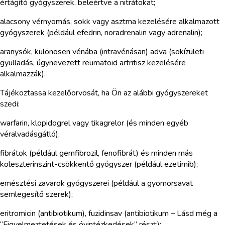
értágító gyógyszerek, beleértve a nitrátokat;
alacsony vérnyomás, sokk vagy asztma kezelésére alkalmazott
gyógyszerek (például efedrin, noradrenalin vagy adrenalin);
aranysók, különösen vénába (intravénásan) adva (sokízületi
gyulladás, úgynevezett reumatoid artritisz kezelésére
alkalmazzák).
Tájékoztassa kezelőorvosát, ha Ön az alábbi gyógyszereket
szedi:
warfarin, klopidogrel vagy tikagrelor (és minden egyéb
véralvadásgátló);
fibrátok (például gemfibrozil, fenofibrát) és minden más
koleszterinszint-csökkentő gyógyszer (például ezetimib);
emésztési zavarok gyógyszerei (például a gyomorsavat
semlegesítő szerek);
eritromicin (antibiotikum), fuzidinsav (antibiotikum – Lásd még a
“Figyelmeztetések és óvintézkedések” részt);