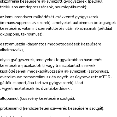
skizofrénia kezelésére alkalmazott gyógyszerek (például
triciklusos antidepresszánsok, neuroleptikumok);
az immunrendszer működését csökkentő gyógyszerek
(immunszuppresszív szerek), amelyeket autoimmun betegségek
kezelésére, valamint szervátültetés után alkalmaznak (például
ciklosporin, takrolimusz);
esztramusztin (daganatos megbetegedések kezelésére
alkalmazzák),
olyan gyógyszerek, amelyeket leggyakrabban hasmenés
kezelésére (racekadotril) vagy transzplantált szervek
kilökődésének megakadályozására alkalmaznak (szirolimusz,
everolimusz, temszirolimusz és egyéb, az úgynevezett mTOR-
gátlók csoportjába tartozó gyógyszerek), lásd
„Figyelmeztetések és óvintézkedések”;
allopurinol (köszvény kezelésére szolgál);
prokainamid (rendszertelen szívverés kezelésére szolgál);