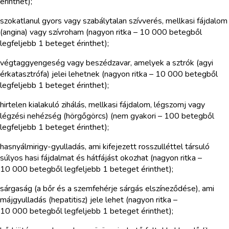
érinthet);
szokatlanul gyors vagy szabálytalan szívverés, mellkasi fájdalom
(angina) vagy szívroham (nagyon ritka – 10 000 betegből
legfeljebb 1 beteget érinthet);
végtaggyengeség vagy beszédzavar, amelyek a sztrók (agyi
érkatasztrófa) jelei lehetnek (nagyon ritka – 10 000 betegből
legfeljebb 1 beteget érinthet);
hirtelen kialakuló zihálás, mellkasi fájdalom, légszomj vagy
légzési nehézség (hörgőgörcs) (nem gyakori – 100 betegből
legfeljebb 1 beteget érinthet);
hasnyálmirigy-gyulladás, ami kifejezett rosszulléttel társuló
súlyos hasi fájdalmat és hátfájást okozhat (nagyon ritka –
10 000 betegből legfeljebb 1 beteget érinthet);
sárgaság (a bőr és a szemfehérje sárgás elszíneződése), ami
májgyulladás (hepatitisz) jele lehet (nagyon ritka –
10 000 betegből legfeljebb 1 beteget érinthet);