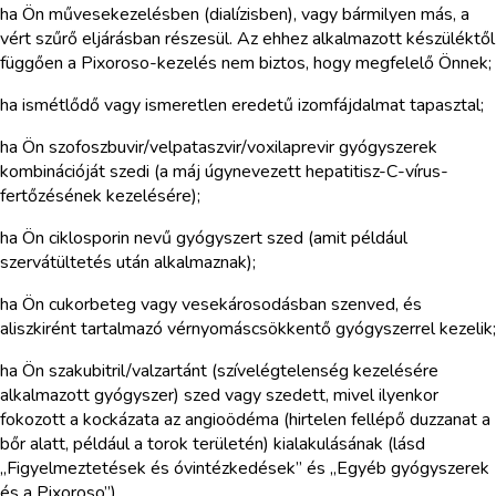
ha Ön művesekezelésben (dialízisben), vagy bármilyen más, a
vért szűrő eljárásban részesül. Az ehhez alkalmazott készüléktől
függően a Pixoroso-kezelés nem biztos, hogy megfelelő Önnek;
ha ismétlődő vagy ismeretlen eredetű izomfájdalmat tapasztal;
ha Ön szofoszbuvir/velpataszvir/voxilaprevir gyógyszerek
kombinációját szedi (a máj úgynevezett hepatitisz-C-vírus-
fertőzésének kezelésére);
ha Ön ciklosporin nevű gyógyszert szed (amit például
szervátültetés után alkalmaznak);
ha Ön cukorbeteg vagy vesekárosodásban szenved, és
aliszkirént tartalmazó vérnyomáscsökkentő gyógyszerrel kezelik;
ha Ön szakubitril/valzartánt (szívelégtelenség kezelésére
alkalmazott gyógyszer) szed vagy szedett, mivel ilyenkor
fokozott a kockázata az angioödéma (hirtelen fellépő duzzanat a
bőr alatt, például a torok területén) kialakulásának (lásd
„Figyelmeztetések és óvintézkedések” és „Egyéb gyógyszerek
és a Pixoroso”).