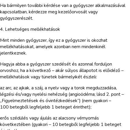
Ha bármilyen további kérdése van a gyógyszer alkalmazásával
kapcsolatban, kérdezze meg kezelőorvosát vagy
gyógyszerészét.
4. Lehetséges mellékhatások
Mint minden gyógyszer, így ez a gyógyszer is okozhat
mellékhatásokat, amelyek azonban nem mindenkinél
jelentkeznek.
Hagyja abba a gyógyszer szedését és azonnal forduljon
orvoshoz, ha a következő – akár súlyos állapotot is előidéző –
mellékhatások vagy tünetek bármelyikét észleli:
az arc, az ajkak, a száj, a nyelv vagy a torok megduzzadása,
légzési és/vagy nyelési nehézség (angioödéma; lásd 2. pont –
„Figyelmeztetések és óvintézkedések”) (nem gyakori –
100 betegből legfeljebb 1 beteget érinthet);
erős szédülés vagy ájulás az alacsony vérnyomás
következtében (gyakori – 10 betegből legfeljebb 1 beteget