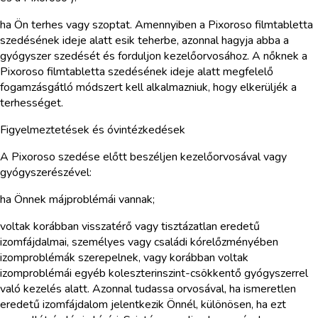
ha Ön terhes vagy szoptat. Amennyiben a Pixoroso filmtabletta
szedésének ideje alatt esik teherbe, azonnal hagyja abba a
gyógyszer szedését és forduljon kezelőorvosához. A nőknek a
Pixoroso filmtabletta szedésének ideje alatt megfelelő
fogamzásgátló módszert kell alkalmazniuk, hogy elkerüljék a
terhességet.
Figyelmeztetések és óvintézkedések
A Pixoroso szedése előtt beszéljen kezelőorvosával vagy
gyógyszerészével:
ha Önnek májproblémái vannak;
voltak korábban visszatérő vagy tisztázatlan eredetű
izomfájdalmai, személyes vagy családi kórelőzményében
izomproblémák szerepelnek, vagy korábban voltak
izomproblémái egyéb koleszterinszint-csökkentő gyógyszerrel
való kezelés alatt. Azonnal tudassa orvosával, ha ismeretlen
eredetű izomfájdalom jelentkezik Önnél, különösen, ha ezt