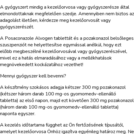
A gyógyszert mindig a kezelőorvosa vagy gyógyszerésze által
elmondottaknak megfelelően szedje. Amennyiben nem biztos az
adagolást illetően, kérdezze meg kezelőorvosát vagy
gyógyszerészét.
A Posaconazole Alvogen tablettát és a pozakonazol belsőleges
szuszpenziót ne helyettesítse egymással anélkül, hogy ezt
előbb megbeszélné kezelőorvosával vagy gyógyszerészével,
mivel ez a hatás elmaradásához vagy a mellékhatások
megnövekedett kockázatához vezethet!
Mennyi gyógyszer kell bevenni?
A készítmény szokásos adagja kétszer 300 mg pozakonazol
(kétszer három darab 100 mg-os gyomornedv-ellenálló
tabletta) az első napon, majd ezt követően 300 mg pozakonazol
(három darab 100 mg-os gyomornedv-ellenálló tabletta)
naponta egyszer.
A kezelés időtartama függhet az Ön fertőzésének típusától,
amelyet kezelőorvosa Önhöz igazítva egyénileg határoz meg. Ne