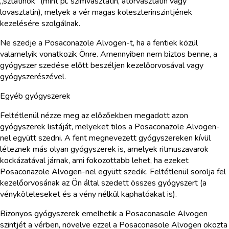
„sztatinok” (mint pl. szimvasztatin, atorvasztatin vagy
lovasztatin), melyek a vér magas koleszterinszintjének
kezelésére szolgálnak.
Ne szedje a Posaconazole Alvogen-t, ha a fentiek közül
valamelyik vonatkozik Önre. Amennyiben nem biztos benne, a
gyógyszer szedése előtt beszéljen kezelőorvosával vagy
gyógyszerészével.
Egyéb gyógyszerek
Feltétlenül nézze meg az előzőekben megadott azon
gyógyszerek listáját, melyeket tilos a Posaconazole Alvogen-
nel együtt szedni. A fent megnevezett gyógyszereken kívül
léteznek más olyan gyógyszerek is, amelyek ritmuszavarok
kockázatával járnak, ami fokozottabb lehet, ha ezeket
Posaconazole Alvogen-nel együtt szedik. Feltétlenül sorolja fel
kezelőorvosának az Ön által szedett összes gyógyszert (a
vényköteleseket és a vény nélkül kaphatóakat is).
Bizonyos gyógyszerek emelhetik a Posaconasole Alvogen
szintjét a vérben, növelve ezzel a Posaconasole Alvogen okozta