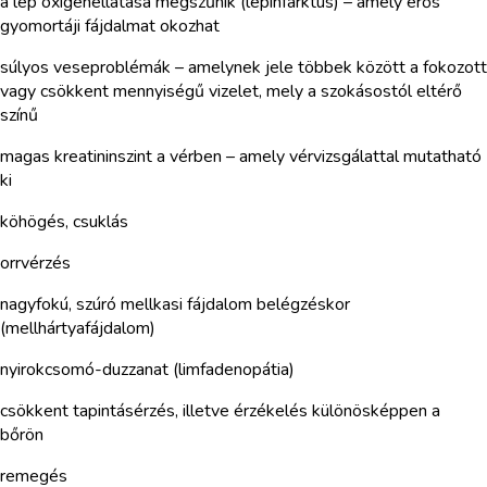
a lép oxigénellátása megszűnik (lépinfarktus) – amely erős
gyomortáji fájdalmat okozhat
súlyos veseproblémák – amelynek jele többek között a fokozott
vagy csökkent mennyiségű vizelet, mely a szokásostól eltérő
színű
magas kreatininszint a vérben – amely vérvizsgálattal mutatható
ki
köhögés, csuklás
orrvérzés
nagyfokú, szúró mellkasi fájdalom belégzéskor
(mellhártyafájdalom)
nyirokcsomó-duzzanat (limfadenopátia)
csökkent tapintásérzés, illetve érzékelés különösképpen a
bőrön
remegés