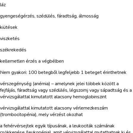
láz
gyengeségérzés, szédülés, fáradtság, álmosság
kiütések
viszketés
székrekedés
kellemetlen érzés a végbélben
Nem gyakori: 100 betegből legfeljebb 1 beteget érinthetnek
vérszegénység (anémia) – amelynek jelei többek között a
fejfájás, fáradtság vagy szédülés, légszomj vagy sápadtság és a
vérvizsgálattal kimutatott alacsony hemoglobinszint
vérvizsgálattal kimutatott alacsony vérlemezkeszám
(trombocitopénia), mely vérzést okozhat
a fehérvérsejtek egyik típusának, a leukociták számának
csökkenése (leukopénia), amit vérvizsgálattal mutathatnak ki és