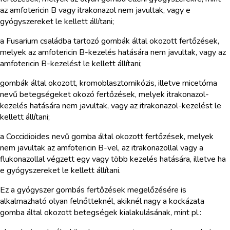
az amfotericin B vagy itrakonazol nem javultak, vagy e
gyógyszereket le kellett állítani;
a Fusarium családba tartozó gombák által okozott fertőzések,
melyek az amfotericin B-kezelés hatására nem javultak, vagy az
amfotericin B-kezelést le kellett állítani;
gombák által okozott, kromoblasztomikózis, illetve micetóma
nevű betegségeket okozó fertőzések, melyek itrakonazol-
kezelés hatására nem javultak, vagy az itrakonazol-kezelést le
kellett állítani;
a Coccidioides nevű gomba által okozott fertőzések, melyek
nem javultak az amfotericin B-vel, az itrakonazollal vagy a
flukonazollal végzett egy vagy több kezelés hatására, illetve ha
e gyógyszereket le kellett állítani.
Ez a gyógyszer gombás fertőzések megelőzésére is
alkalmazható olyan felnőtteknél, akiknél nagy a kockázata
gomba által okozott betegségek kialakulásának, mint pl.: