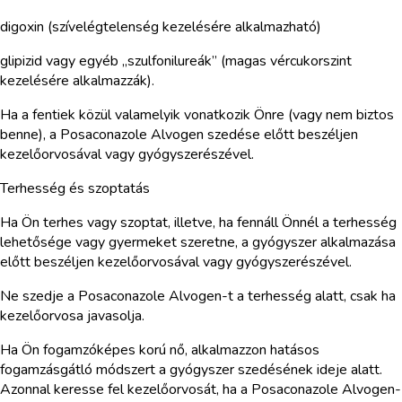
digoxin (szívelégtelenség kezelésére alkalmazható)
glipizid vagy egyéb „szulfonilureák” (magas vércukorszint
kezelésére alkalmazzák).
Ha a fentiek közül valamelyik vonatkozik Önre (vagy nem biztos
benne), a Posaconazole Alvogen szedése előtt beszéljen
kezelőorvosával vagy gyógyszerészével.
Terhesség és szoptatás
Ha Ön terhes vagy szoptat, illetve, ha fennáll Önnél a terhesség
lehetősége vagy gyermeket szeretne, a gyógyszer alkalmazása
előtt beszéljen kezelőorvosával vagy gyógyszerészével.
Ne szedje a Posaconazole Alvogen-t a terhesség alatt, csak ha
kezelőorvosa javasolja.
Ha Ön fogamzóképes korú nő, alkalmazzon hatásos
fogamzásgátló módszert a gyógyszer szedésének ideje alatt.
Azonnal keresse fel kezelőorvosát, ha a Posaconazole Alvogen-