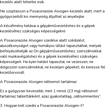
kezelés alatt teherbe esik.
Ne szoptasson a Posaconazole Alvogen-kezelés alatt, mert a
gyógyszerből kis mennyiség átjuthat az anyatejbe.
A készítmény hatásai a gépjárművezetéshez és a gépek
kezeléséhez szükséges képességekre
A Posaconazole Alvogen szedése alatt szédülést,
aluszékonyságot vagy homályos látást tapasztalhat, melyek
befolyásolhatják az Ön gépjárművezetéshez, szerszámokkal
való munkavégzéshez és a gépek kezeléséhez szükséges
képességeit. Ha ilyen hatást tapasztal, ne vezessen, ne
dolgozzon szerszámokkal, ne kezeljen gépeket, és keresse fel
kezelőorvosát.
A Posaconazole Alvogen nátriumot tartalmaz
Ez a gyógyszer kevesebb, mint 1 mmol (23 mg) nátriumot
tartalmaz tablettánként, azaz gyakorlatilag „nátriummentes”.
3. Hogyan kell szedni a Posaconazole Alvogen-t?