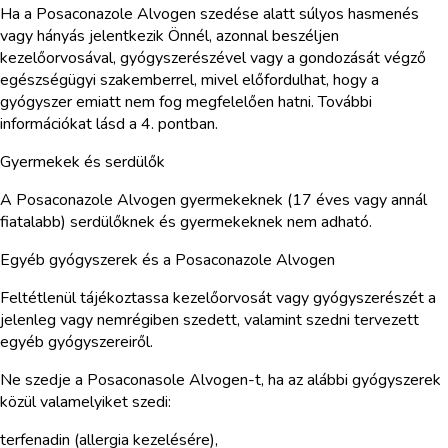
Ha a Posaconazole Alvogen szedése alatt súlyos hasmenés
vagy hányás jelentkezik Önnél, azonnal beszéljen
kezelőorvosával, gyógyszerészével vagy a gondozását végző
egészségügyi szakemberrel, mivel előfordulhat, hogy a
gyógyszer emiatt nem fog megfelelően hatni. További
információkat lásd a 4. pontban.
Gyermekek és serdülők
A Posaconazole Alvogen gyermekeknek (17 éves vagy annál
fiatalabb) serdülőknek és gyermekeknek nem adható.
Egyéb gyógyszerek és a Posaconazole Alvogen
Feltétlenül tájékoztassa kezelőorvosát vagy gyógyszerészét a
jelenleg vagy nemrégiben szedett, valamint szedni tervezett
egyéb gyógyszereiről.
Ne szedje a Posaconasole Alvogen-t, ha az alábbi gyógyszerek
közül valamelyiket szedi:
terfenadin (allergia kezelésére),