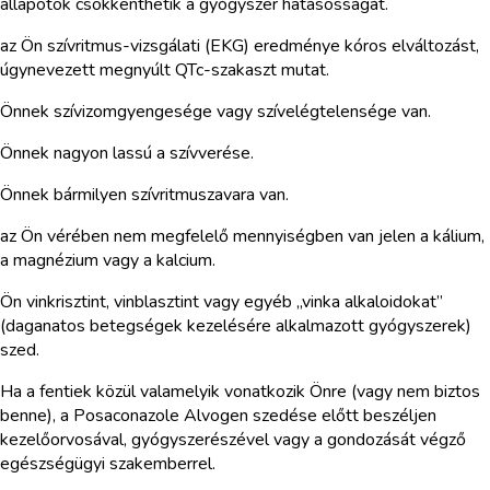
állapotok csökkenthetik a gyógyszer hatásosságát.
az Ön szívritmus-vizsgálati (EKG) eredménye kóros elváltozást,
úgynevezett megnyúlt QTc-szakaszt mutat.
Önnek szívizomgyengesége vagy szívelégtelensége van.
Önnek nagyon lassú a szívverése.
Önnek bármilyen szívritmuszavara van.
az Ön vérében nem megfelelő mennyiségben van jelen a kálium,
a magnézium vagy a kalcium.
Ön vinkrisztint, vinblasztint vagy egyéb „vinka alkaloidokat”
(daganatos betegségek kezelésére alkalmazott gyógyszerek)
szed.
Ha a fentiek közül valamelyik vonatkozik Önre (vagy nem biztos
benne), a Posaconazole Alvogen szedése előtt beszéljen
kezelőorvosával, gyógyszerészével vagy a gondozását végző
egészségügyi szakemberrel.