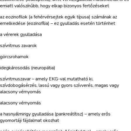
emiatt valószínűbb, hogy elkap bizonyos fertőzéseket
az eozinofilok (a fehérvérsejtek egyik típusa) számának az
emelkedése (eozinofília) – ez gyulladás esetén történhet
a vérerek gyulladása
szívritmus zavarok
görcsrohamok
idegkárosodás (neuropátia)
szívritmuszavar – amely EKG-val mutatható ki,
szívdobogásérzés, lassú vagy gyors szívverés, magas vagy
alacsony vérnyomás
alacsony vérnyomás
a hasnyálmirigy gyulladása (pankreátítisz) – amely erős
gyomortáji fájdalmat okozhat