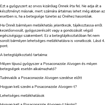
Ezt a gyógyszert az orvos kizárólag Önnek írta fel. Ne adja át a
készítményt másnak, mert számára ártalmas lehet még abban az
esetben is, ha a betegsége tünetei az Önéhez hasonlóak.
Ha Önnél bármilyen mellékhatás jelentkezik, tájékoztassa erről
kezelőorvosát, gyógyszerészét vagy a gondozását végző
egészségügyi szakembert. Ez a betegtájékoztatóban fel nem
sorolt bármilyen lehetséges mellékhatásra is vonatkozik. Lásd 4.
pont.
A betegtájékoztató tartalma:
Milyen típusú gyógyszer a Posaconazole Alvogen és milyen
betegségek esetén alkalmazható?
Tudnivalók a Posaconazole Alvogen szedése előtt
Hogyan kell szedni a Posaconazole Alvogen-t?
Lehetséges mellékhatások
Hogyan kell a Posaconazole Alvogen-t tárolni?