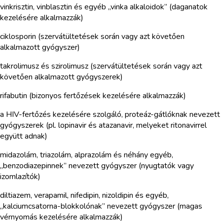
vinkrisztin, vinblasztin és egyéb „vinka alkaloidok” (daganatok
kezelésére alkalmazzák)
ciklosporin (szervátültetések során vagy azt követően
alkalmazott gyógyszer)
takrolimusz és szirolimusz (szervátültetések során vagy azt
követően alkalmazott gyógyszerek)
rifabutin (bizonyos fertőzések kezelésére alkalmazzák)
a HIV-fertőzés kezelésére szolgáló, proteáz-gátlóknak nevezett
gyógyszerek (pl. lopinavir és atazanavir, melyeket ritonavirrel
együtt adnak)
midazolám, triazolám, alprazolám és néhány egyéb,
„benzodiazepinnek” nevezett gyógyszer (nyugtatók vagy
izomlazítók)
diltiazem, verapamil, nifedipin, nizoldipin és egyéb,
„kalciumcsatorna-blokkolónak” nevezett gyógyszer (magas
vérnyomás kezelésére alkalmazzák)