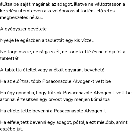
állítsa be saját magának az adagot, illetve ne változtasson a
kezelési ütemterven a kezelőorvossal történt előzetes
megbeszélés nélkül.
A gyógyszer bevétele
Nyelje le egészben a tablettát egy kis vízzel.
Ne törje össze, ne rágja szét, ne törje ketté és ne oldja fel a
tablettát.
A tabletta étellel vagy anélkül egyaránt bevehető.
Ha az előírtnál több Posaconazole Alvogen-t vett be
Ha úgy gondolja, hogy túl sok Posaconazole Alvogen-t vett be,
azonnal értesítsen egy orvost vagy menjen kórházba.
Ha elfelejtette bevenni a Posaconasole Alvogen-t
Ha elfelejtett bevenni egy adagot, pótolja ezt mielőbb, amint
eszébe jut.