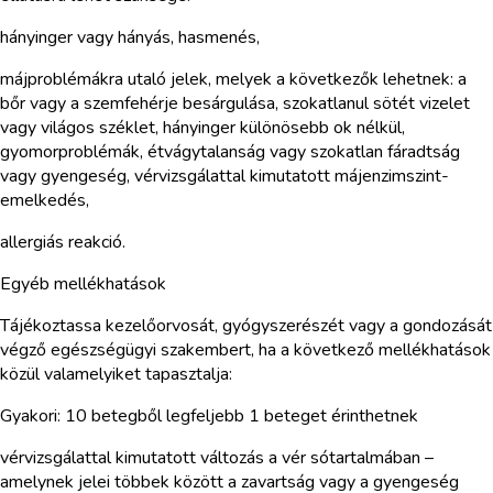
hányinger vagy hányás, hasmenés,
májproblémákra utaló jelek, melyek a következők lehetnek: a
bőr vagy a szemfehérje besárgulása, szokatlanul sötét vizelet
vagy világos széklet, hányinger különösebb ok nélkül,
gyomorproblémák, étvágytalanság vagy szokatlan fáradtság
vagy gyengeség, vérvizsgálattal kimutatott májenzimszint-
emelkedés,
allergiás reakció.
Egyéb mellékhatások
Tájékoztassa kezelőorvosát, gyógyszerészét vagy a gondozását
végző egészségügyi szakembert, ha a következő mellékhatások
közül valamelyiket tapasztalja:
Gyakori: 10 betegből legfeljebb 1 beteget érinthetnek
vérvizsgálattal kimutatott változás a vér sótartalmában –
amelynek jelei többek között a zavartság vagy a gyengeség