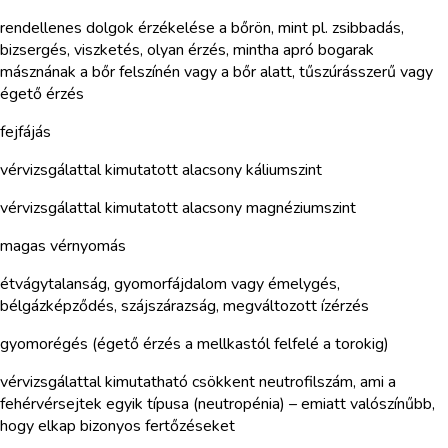
rendellenes dolgok érzékelése a bőrön, mint pl. zsibbadás,
bizsergés, viszketés, olyan érzés, mintha apró bogarak
másznának a bőr felszínén vagy a bőr alatt, tűszúrásszerű vagy
égető érzés
fejfájás
vérvizsgálattal kimutatott alacsony káliumszint
vérvizsgálattal kimutatott alacsony magnéziumszint
magas vérnyomás
étvágytalanság, gyomorfájdalom vagy émelygés,
bélgázképződés, szájszárazság, megváltozott ízérzés
gyomorégés (égető érzés a mellkastól felfelé a torokig)
vérvizsgálattal kimutatható csökkent neutrofilszám, ami a
fehérvérsejtek egyik típusa (neutropénia) – emiatt valószínűbb,
hogy elkap bizonyos fertőzéseket