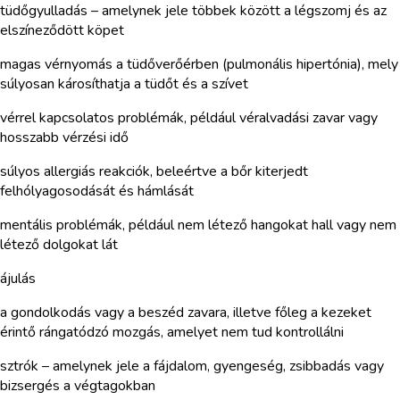
tüdőgyulladás – amelynek jele többek között a légszomj és az
elszíneződött köpet
magas vérnyomás a tüdőverőérben (pulmonális hipertónia), mely
súlyosan károsíthatja a tüdőt és a szívet
vérrel kapcsolatos problémák, például véralvadási zavar vagy
hosszabb vérzési idő
súlyos allergiás reakciók, beleértve a bőr kiterjedt
felhólyagosodását és hámlását
mentális problémák, például nem létező hangokat hall vagy nem
létező dolgokat lát
ájulás
a gondolkodás vagy a beszéd zavara, illetve főleg a kezeket
érintő rángatódzó mozgás, amelyet nem tud kontrollálni
sztrók – amelynek jele a fájdalom, gyengeség, zsibbadás vagy
bizsergés a végtagokban