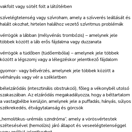
vakfolt vagy sötét folt a látótérben
szívelégtelenség vagy szívroham, amely a szívverés leállását és
halált okozhat, hirtelen halálhoz vezető szívritmus problémák
vérrögök a lábban (mélyvénás trombózis) – amelynek jele
többek között a láb erős fájdalma vagy duzzanata
vérrögök a tüdőben (tüdőembólia) – amelynek jele többek
között a légszomj vagy a lélegzéskor jelentkező fájdalom
gyomor- vagy bélvérzés, amelynek jele többek között a
vérhányás vagy vér a székletben
bélelzáródás (intesztinális obstrukció), főleg a vékonybél utolsó
szakaszában. Az elzáródás megakadályozza, hogy a béltartalom
a vastagbélbe kerüljön, amelynek jele a puffadás, hányás, súlyos
székrekedés, étvágytalanság és görcsök
„hemolitikus-urémiás szindróma”, amely a vörösvértestek
szétesésével (hemolízis) járó állapot és veseelégtelenséggel
vagy anélkül jelentkezhet