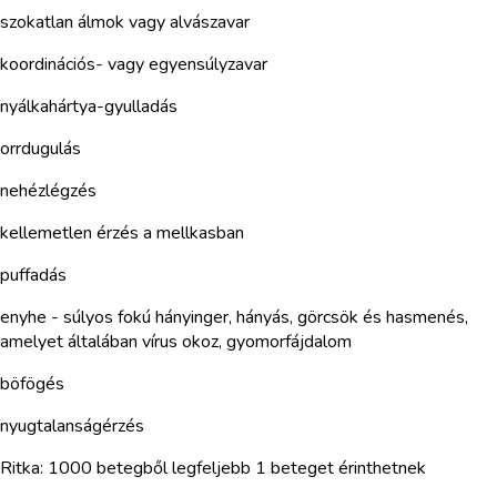
szokatlan álmok vagy alvászavar
koordinációs- vagy egyensúlyzavar
nyálkahártya-gyulladás
orrdugulás
nehézlégzés
kellemetlen érzés a mellkasban
puffadás
enyhe - súlyos fokú hányinger, hányás, görcsök és hasmenés,
amelyet általában vírus okoz, gyomorfájdalom
böfögés
nyugtalanságérzés
Ritka: 1000 betegből legfeljebb 1 beteget érinthetnek