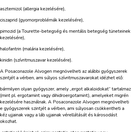
asztemizol (allergia kezelésére),
ciszaprid (gyomorproblémák kezelésére),
pimozid (a Tourette-betegség és mentális betegség tüneteinek
kezelésére),
halofantrin (malária kezelésére),
kinidin (szívritmuszavar kezelésére).
A Posaconazole Alvogen megnövelheti az alábbi gyógyszerek
szintjét a vérben, ami súlyos szívritmuszavarokat idézhet elő:
bármilyen olyan gyógyszer, amely „ergot alkaloidokat” tartalmaz
(mint pl. ergotamint vagy dihidroergotamint), amelyeket migrén
kezelésére használnak. A Posaconazole Alvogen megnövelheti
e gyógyszerek szintjét a vérben, ami súlyosan csökkentheti a
kéz ujjainak vagy a láb ujjainak vérellátását és károsodást
okozhat.