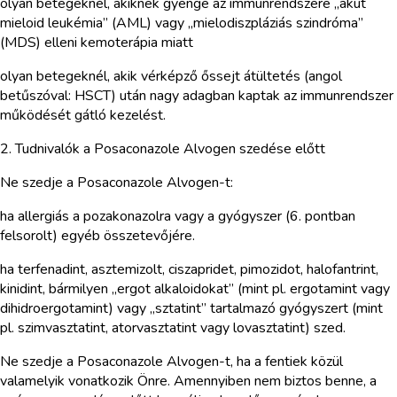
olyan betegeknél, akiknek gyenge az immunrendszere „akut
mieloid leukémia” (AML) vagy „mielodiszpláziás szindróma”
(MDS) elleni kemoterápia miatt
olyan betegeknél, akik vérképző őssejt átültetés (angol
betűszóval: HSCT) után nagy adagban kaptak az immunrendszer
működését gátló kezelést.
2. Tudnivalók a Posaconazole Alvogen szedése előtt
Ne szedje a Posaconazole Alvogen-t:
ha allergiás a pozakonazolra vagy a gyógyszer (6. pontban
felsorolt) egyéb összetevőjére.
ha terfenadint, asztemizolt, ciszapridet, pimozidot, halofantrint,
kinidint, bármilyen „ergot alkaloidokat” (mint pl. ergotamint vagy
dihidroergotamint) vagy „sztatint” tartalmazó gyógyszert (mint
pl. szimvasztatint, atorvasztatint vagy lovasztatint) szed.
Ne szedje a Posaconazole Alvogen-t, ha a fentiek közül
valamelyik vonatkozik Önre. Amennyiben nem biztos benne, a