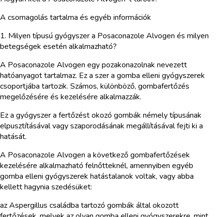
A csomagolás tartalma és egyéb információk
1. Milyen típusú gyógyszer a Posaconazole Alvogen és milyen
betegségek esetén alkalmazható?
A Posaconazole Alvogen egy pozakonazolnak nevezett
hatóanyagot tartalmaz. Ez a szer a gomba elleni gyógyszerek
csoportjába tartozik. Számos, különböző, gombafertőzés
megelőzésére és kezelésére alkalmazzák.
Ez a gyógyszer a fertőzést okozó gombák némely típusának
elpusztításával vagy szaporodásának megállításával fejti ki a
hatását.
A Posaconazole Alvogen a következő gombafertőzések
kezelésére alkalmazható felnőtteknél, amennyiben egyéb
gomba elleni gyógyszerek hatástalanok voltak, vagy abba
kellett hagynia szedésüket:
az Aspergillus családba tartozó gombák által okozott
fertőzések, melyek az olyan gomba elleni gyógyszerekre, mint