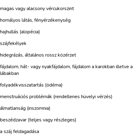
magas vagy alacsony vércukorszint
homályos látás, fényérzékenység
hajhullás (alopécia)
szájfekélyek
hidegrázás, általános rossz közérzet
fájdalom, hát- vagy nyakfájdalom, fájdalom a karokban illetve a
lábakban
folyadékvisszatartás (ödéma)
menstruációs problémák (rendellenes hüvelyi vérzés)
álmatlanság (inszomnia)
beszédzavar (teljes vagy részleges)
a száj feldagadása