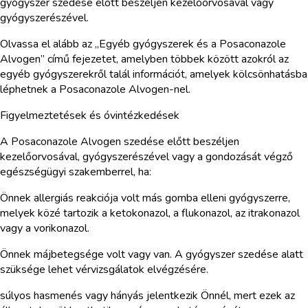
gyógyszer szedése előtt beszéljen kezelőorvosával vagy
gyógyszerészével.
Olvassa el alább az „Egyéb gyógyszerek és a Posaconazole
Alvogen” című fejezetet, amelyben többek között azokról az
egyéb gyógyszerekről talál információt, amelyek kölcsönhatásba
léphetnek a Posaconazole Alvogen-nel.
Figyelmeztetések és óvintézkedések
A Posaconazole Alvogen szedése előtt beszéljen
kezelőorvosával, gyógyszerészével vagy a gondozását végző
egészségügyi szakemberrel, ha:
Önnek allergiás reakciója volt más gomba elleni gyógyszerre,
melyek közé tartozik a ketokonazol, a flukonazol, az itrakonazol
vagy a vorikonazol.
Önnek májbetegsége volt vagy van. A gyógyszer szedése alatt
szüksége lehet vérvizsgálatok elvégzésére.
súlyos hasmenés vagy hányás jelentkezik Önnél, mert ezek az