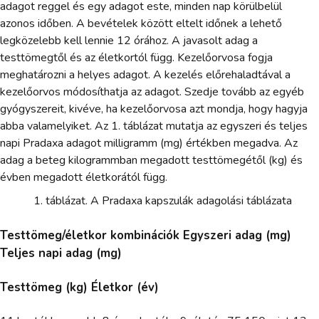
adagot reggel és egy adagot este, minden nap körülbelül
azonos időben. A bevételek között eltelt időnek a lehető
legközelebb kell lennie 12 órához. A javasolt adag a
testtömegtől és az életkortól függ. Kezelőorvosa fogja
meghatározni a helyes adagot. A kezelés előrehaladtával a
kezelőorvos módosíthatja az adagot. Szedje tovább az egyéb
gyógyszereit, kivéve, ha kezelőorvosa azt mondja, hogy hagyja
abba valamelyiket. Az 1. táblázat mutatja az egyszeri és teljes
napi Pradaxa adagot milligramm (mg) értékben megadva. Az
adag a beteg kilogrammban megadott testtömegétől (kg) és
évben megadott életkorától függ.
táblázat. A Pradaxa kapszulák adagolási táblázata
Testtömeg/életkor kombinációk Egyszeri adag (mg)
Teljes napi adag (mg)
Testtömeg (kg) Életkor (év)