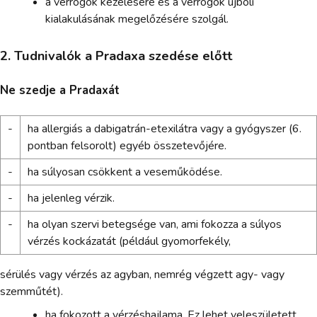
a vérrögök kezelésére és a vérrögök újbóli
kialakulásának megelőzésére szolgál.
2. Tudnivalók a Pradaxa szedése előtt
Ne szedje a Pradaxát
-
ha allergiás a dabigatrán-etexilátra vagy a gyógyszer (6.
pontban felsorolt) egyéb összetevőjére.
-
ha súlyosan csökkent a veseműködése.
-
ha jelenleg vérzik.
-
ha olyan szervi betegsége van, ami fokozza a súlyos
vérzés kockázatát (például gyomorfekély,
sérülés vagy vérzés az agyban, nemrég végzett agy- vagy
szemműtét).
ha fokozott a vérzéshajlama. Ez lehet veleszületett,