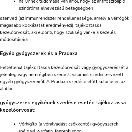
ha Önnek tudomása van arról, hogy az antifoszfolipid
szindróma elnevezésű betegségben
szenved (az immunrendszer rendellenessége, amely a vérrögök
magasabb kockázatát eredményezi), tájékoztassa
kezelőorvosát, aki eldönti, hogy szükség van-e a kezelés
módosítására.
Egyéb gyógyszerek és a Pradaxa
Feltétlenül tájékoztassa kezelőorvosát vagy gyógyszerészét a
jelenleg vagy nemrégiben szedett, valamint szedni tervezett
egyéb gyógyszereiről. A Pradaxa szedése előtt különösen az
alábbi
gyógyszerek egyikének szedése esetén tájékoztassa
kezelőorvosát:
Vérhígító (a véralvadást csökkentő) gyógyszerek
(például warfarin, fenprokumon,