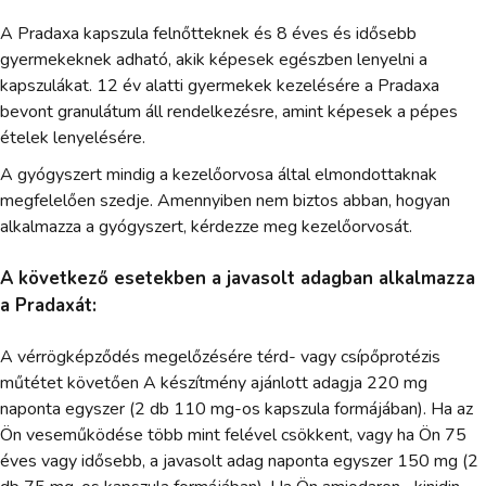
A Pradaxa kapszula felnőtteknek és 8 éves és idősebb
gyermekeknek adható, akik képesek egészben lenyelni a
kapszulákat. 12 év alatti gyermekek kezelésére a Pradaxa
bevont granulátum áll rendelkezésre, amint képesek a pépes
ételek lenyelésére.
A gyógyszert mindig a kezelőorvosa által elmondottaknak
megfelelően szedje. Amennyiben nem biztos abban, hogyan
alkalmazza a gyógyszert, kérdezze meg kezelőorvosát.
A következő esetekben a javasolt adagban alkalmazza
a Pradaxát:
A vérrögképződés megelőzésére térd- vagy csípőprotézis
műtétet követően A készítmény ajánlott adagja 220 mg
naponta egyszer (2 db 110 mg-os kapszula formájában). Ha az
Ön veseműködése több mint felével csökkent, vagy ha Ön 75
éves vagy idősebb, a javasolt adag naponta egyszer 150 mg (2