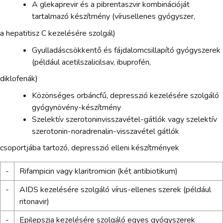
A glekaprevir és a pibrentaszvir kombinációját
tartalmazó készítmény (vírusellenes gyógyszer,
a hepatitisz C kezelésére szolgál)
Gyulladáscsökkentő és fájdalomcsillapító gyógyszerek
(például acetilszalicilsav, ibuprofén,
diklofenák)
Közönséges orbáncfű, depresszió kezelésére szolgáló
gyógynövény-készítmény
Szelektív szerotoninvisszavétel-gátlók vagy szelektív
szerotonin-noradrenalin-visszavétel gátlók
csoportjába tartozó, depresszió elleni készítmények
-
Rifampicin vagy klaritromicin (két antibiotikum)
-
AIDS kezelésére szolgáló vírus-ellenes szerek (például
ritonavir)
-
Epilepszia kezelésére szolgáló egyes gyógyszerek