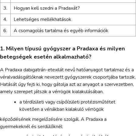
3.
Hogyan kell szedni a Pradaxát?
4.
Lehetséges mellékhatások
6.
A csomagolás tartalma és egyéb információk
1. Milyen típusú gyógyszer a Pradaxa és milyen
betegségek esetén alkalmazható?
A Pradaxa dabigatrán-etexilát nevű hatóanyagot tartalmaz és a
véralvadásgátlóknak nevezett gyógyszerek csoportjába tartozik.
Hatását úgy fejti ki, hogy gátolja azt az anyagot a szervezetben,
amely szerepet játszik a vérrögök kialakulásában.
a térdízületi vagy csípőízületi protézisműtétet
követően a vénákban kialakuló vérrögök
képződésének megelőzésére szolgál. A Pradaxa a
gyermekeknél és serdülőknél: