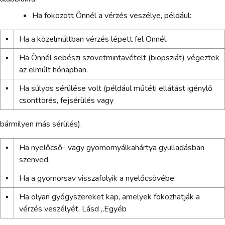
Ha fokozott Önnél a vérzés veszélye, például:
▪
Ha a közelmúltban vérzés lépett fel Önnél.
▪
Ha Önnél sebészi szövetmintavételt (biopsziát) végeztek
az elmúlt hónapban.
▪
Ha súlyos sérülése volt (például műtéti ellátást igénylő
csonttörés, fejsérülés vagy
bármilyen más sérülés).
▪
Ha nyelőcső- vagy gyomornyálkahártya gyulladásban
szenved.
▪
Ha a gyomorsav visszafolyik a nyelőcsövébe.
▪
Ha olyan gyógyszereket kap, amelyek fokozhatják a
vérzés veszélyét. Lásd „Egyéb