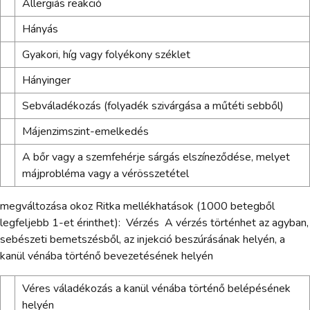
Allergiás reakció
Hányás
Gyakori, híg vagy folyékony széklet
Hányinger
Sebváladékozás (folyadék szivárgása a műtéti sebből)
Májenzimszint-emelkedés
A bőr vagy a szemfehérje sárgás elszíneződése, melyet
májprobléma vagy a vérösszetétel
megváltozása okoz Ritka mellékhatások (1000 betegből
legfeljebb 1-et érinthet): ­ Vérzés ­ A vérzés történhet az agyban,
sebészeti bemetszésből, az injekció beszúrásának helyén, a
kanül vénába történő bevezetésének helyén
Véres váladékozás a kanül vénába történő belépésének
helyén