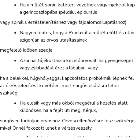
Ha a műtét során katétert vezetnek vagy injekciót kap
a gerincoszlopába (például epidurális
vagy spinális érzéstelenítéshez vagy fájdalomcsillapításhoz):
Nagyon fontos, hogy a Pradaxát a műtét előtt és után
szigorúan az orvos utasításainak
megfelelő időben szedje.
Azonnal tájékoztassa kezelőorvosát, ha gyengeséget
vagy zsibbadást érez a lábában, vagy
ha a belekkel, húgyhólyaggal kapcsolatos problémák lépnek fel
az érzéstelenítést követően, mert sürgős ellátásra lehet
szükség.
Ha elesik vagy más okból megsérül a kezelés alatt,
különösen, ha a fejét üti meg. Kérjük,
sürgősen forduljon orvoshoz. Orvosi ellenőrzésre lesz szüksége,
mivel Önnél fokozott lehet a vérzésveszély.