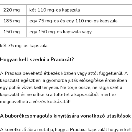
220 mg:
két 110 mg-os kapszula
185 mg:
egy 75 mg-os és egy 110 mg-os kapszula
150 mg:
egy 150 mg-os kapszula vagy
két 75 mg-os kapszula
Hogyan kell szedni a Pradaxát?
A Pradaxa bevehető étkezés közben vagy attól függetlenül. A
kapszulát egészben, a gyomorba jutás elősegítése érdekében
egy pohár vízzel kell lenyelni. Ne törje össze, ne rágja szét a
kapszulát és ne ürítse ki a töltetet a kapszulából, mert ez
megnövelheti a vérzés kockázatát!
A buborékcsomagolás kinyitására vonatkozó utasítások
A következő ábra mutatja, hogy a Pradaxa kapszulát hogyan kell