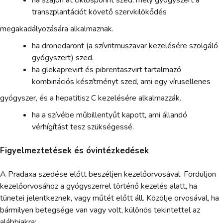
ha szájon át ciklosporint szed, mely gyógyszert a
transzplantációt követő szervkilökődés
megakadályozására alkalmaznak.
ha dronedaront (a szívritmuszavar kezelésére szolgáló
gyógyszert) szed.
ha glekaprevirt és pibrentaszvirt tartalmazó
kombinációs készítményt szed, ami egy vírusellenes
gyógyszer, és a hepatitisz C kezelésére alkalmazzák.
ha a szívébe műbillentyűt kapott, ami állandó
vérhígítást tesz szükségessé.
Figyelmeztetések és óvintézkedések
A Pradaxa szedése előtt beszéljen kezelőorvosával. Forduljon
kezelőorvosához a gyógyszerrel történő kezelés alatt, ha
tünetei jelentkeznek, vagy műtét előtt áll. Közölje orvosával, ha
bármilyen betegsége van vagy volt, különös tekintettel az
alábbiakra: