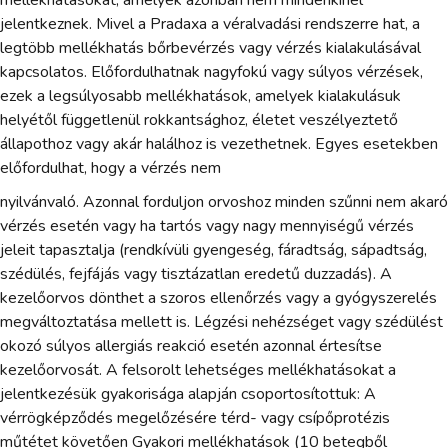
mellékhatásokat, amelyek azonban nem mindenkinél
jelentkeznek. Mivel a Pradaxa a véralvadási rendszerre hat, a
legtöbb mellékhatás bőrbevérzés vagy vérzés kialakulásával
kapcsolatos. Előfordulhatnak nagyfokú vagy súlyos vérzések,
ezek a legsúlyosabb mellékhatások, amelyek kialakulásuk
helyétől függetlenül rokkantsághoz, életet veszélyeztető
állapothoz vagy akár halálhoz is vezethetnek. Egyes esetekben
előfordulhat, hogy a vérzés nem
nyilvánvaló. Azonnal forduljon orvoshoz minden szűnni nem akaró
vérzés esetén vagy ha tartós vagy nagy mennyiségű vérzés
jeleit tapasztalja (rendkívüli gyengeség, fáradtság, sápadtság,
szédülés, fejfájás vagy tisztázatlan eredetű duzzadás). A
kezelőorvos dönthet a szoros ellenőrzés vagy a gyógyszerelés
megváltoztatása mellett is. Légzési nehézséget vagy szédülést
okozó súlyos allergiás reakció esetén azonnal értesítse
kezelőorvosát. A felsorolt lehetséges mellékhatásokat a
jelentkezésük gyakorisága alapján csoportosítottuk: A
vérrögképződés megelőzésére térd- vagy csípőprotézis
műtétet követően Gyakori mellékhatások (10 betegből