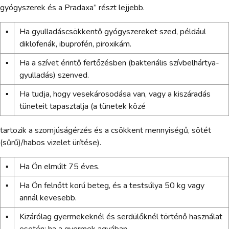
gyógyszerek és a Pradaxa” részt lejjebb.
▪
Ha gyulladáscsökkentő gyógyszereket szed, például
diklofenák, ibuprofén, piroxikám.
▪
Ha a szívet érintő fertőzésben (bakteriális szívbelhártya-
gyulladás) szenved.
▪
Ha tudja, hogy vesekárosodása van, vagy a kiszáradás
tüneteit tapasztalja (a tünetek közé
tartozik a szomjúságérzés és a csökkent mennyiségű, sötét
(sűrű)/habos vizelet ürítése).
▪
Ha Ön elmúlt 75 éves.
▪
Ha Ön felnőtt korú beteg, és a testsúlya 50 kg vagy
annál kevesebb.
▪
Kizárólag gyermekeknél és serdülőknél történő használat