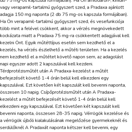
db 75 mg-os kapszula formájában). Ha Ön amiodaron-, kinidin-
vagy verapamil-tartalmú gyógyszert szed, a Pradaxa ajánlott
adagja 150 mg naponta (2 db 75 mg-os kapszula formájában).
Ha Ön verapamil-tartalmú gyógyszert szed, és vesefunkciója
több mint a felével csökkent, akkor a vérzés megnövekedett
kockázata miatt a Pradaxa 75 mg-ra csökkentett adagjával kell
kezelni Önt. Egyik műtéttípus esetén sem kezdhető el a
kezelés, ha vérzés észlelhető a műtéti területen. Ha a kezelés
nem kezdhető el a műtétet követő napon sem, az adagolást
napi egyszer adott 2 kapszulával kell kezdeni.
Térdprotézisműtét után A Pradaxa-kezelést a műtét
befejezését követő 1-4 órán belül kell elkezdeni egy
kapszulával. Ezt követően két kapszulát kell bevenni naponta,
összesen 10 napig. Csípőprotézisműtét után A Pradaxa-
kezelést a műtét befejezését követő 1-4 órán belül kell
elkezdeni egy kapszulával. Ezt követően két kapszulát kell
bevenni naponta, összesen 28-35 napig. Vérrögök kezelése és
a vérrögök újbóli kialakulásának megelőzése gyermekeknél és
serdülőknél A Pradaxát naponta kétszer kell bevenni, egy