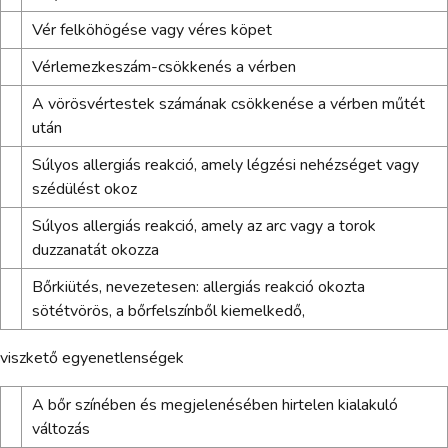
Vér felköhögése vagy véres köpet
Vérlemezkeszám-csökkenés a vérben
A vörösvértestek számának csökkenése a vérben műtét
után
Súlyos allergiás reakció, amely légzési nehézséget vagy
szédülést okoz
Súlyos allergiás reakció, amely az arc vagy a torok
duzzanatát okozza
Bőrkiütés, nevezetesen: allergiás reakció okozta
sötétvörös, a bőrfelszínből kiemelkedő,
viszkető egyenetlenségek
A bőr színében és megjelenésében hirtelen kialakuló
változás