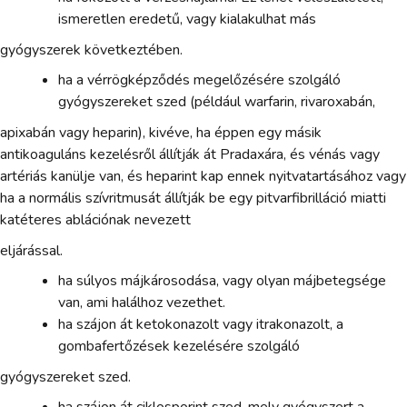
ismeretlen eredetű, vagy kialakulhat más
gyógyszerek következtében.
ha a vérrögképződés megelőzésére szolgáló
gyógyszereket szed (például warfarin, rivaroxabán,
apixabán vagy heparin), kivéve, ha éppen egy másik
antikoaguláns kezelésről állítják át Pradaxára, és vénás vagy
artériás kanülje van, és heparint kap ennek nyitvatartásához vagy
ha a normális szívritmusát állítják be egy pitvarfibrilláció miatti
katéteres ablációnak nevezett
eljárással.
ha súlyos májkárosodása, vagy olyan májbetegsége
van, ami halálhoz vezethet.
ha szájon át ketokonazolt vagy itrakonazolt, a
gombafertőzések kezelésére szolgáló
gyógyszereket szed.