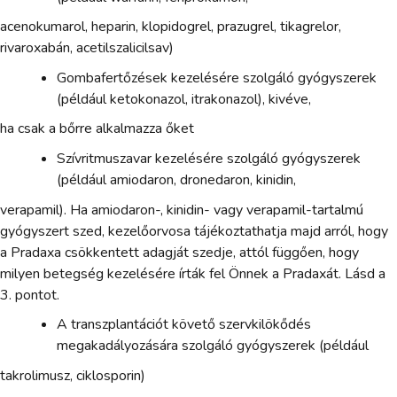
acenokumarol, heparin, klopidogrel, prazugrel, tikagrelor,
rivaroxabán, acetilszalicilsav)
Gombafertőzések kezelésére szolgáló gyógyszerek
(például ketokonazol, itrakonazol), kivéve,
ha csak a bőrre alkalmazza őket
Szívritmuszavar kezelésére szolgáló gyógyszerek
(például amiodaron, dronedaron, kinidin,
verapamil). Ha amiodaron-, kinidin- vagy verapamil-tartalmú
gyógyszert szed, kezelőorvosa tájékoztathatja majd arról, hogy
a Pradaxa csökkentett adagját szedje, attól függően, hogy
milyen betegség kezelésére írták fel Önnek a Pradaxát. Lásd a
3. pontot.
A transzplantációt követő szervkilökődés
megakadályozására szolgáló gyógyszerek (például
takrolimusz, ciklosporin)