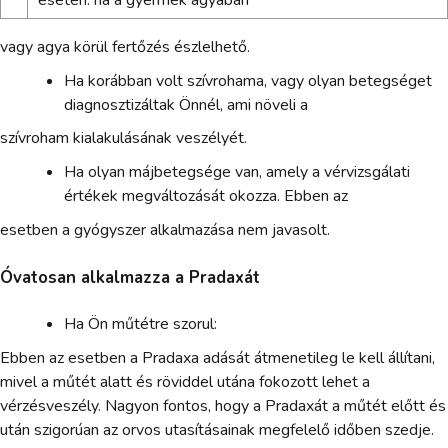
esetén: ha a gyermek agyában
vagy agya körül fertőzés észlelhető.
Ha korábban volt szívrohama, vagy olyan betegséget
diagnosztizáltak Önnél, ami növeli a
szívroham kialakulásának veszélyét.
Ha olyan májbetegsége van, amely a vérvizsgálati
értékek megváltozását okozza. Ebben az
esetben a gyógyszer alkalmazása nem javasolt.
Óvatosan alkalmazza a Pradaxát
Ha Ön műtétre szorul:
Ebben az esetben a Pradaxa adását átmenetileg le kell állítani,
mivel a műtét alatt és röviddel utána fokozott lehet a
vérzésveszély. Nagyon fontos, hogy a Pradaxát a műtét előtt és
után szigorúan az orvos utasításainak megfelelő időben szedje.