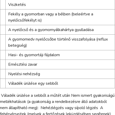
Viszketés
Fekély a gyomorban vagy a bélben (beleértve a
nyelőcsőfekélyt is)
A nyelőcső és a gyomornyálkahártya gyulladása
A gyomornedv nyelőcsőbe történő visszafolyása (reflux
betegség)
Hasi- és gyomortáji fájdalom
Emésztési zavar
Nyelési nehézség
Váladék ürülése egy sebből
­ Váladék ürülése a sebből a műtét után Nem ismert gyakoriságú
mellékhatások (a gyakoriság a rendelkezésre álló adatokból
nem állapítható meg): ­ Nehézlégzés vagy sípoló légzés ­ A
fehérvérsejtek (melyek a fertőzések leküzdésében segítenek)