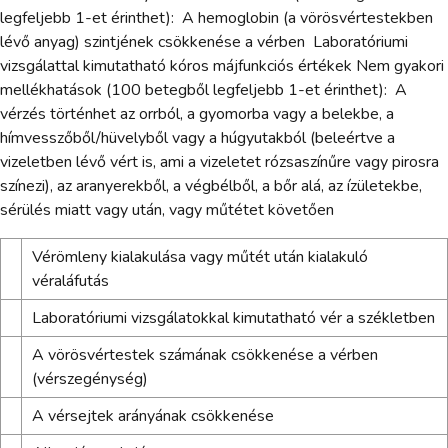
legfeljebb 1-et érinthet): ­ A hemoglobin (a vörösvértestekben
lévő anyag) szintjének csökkenése a vérben ­ Laboratóriumi
vizsgálattal kimutatható kóros májfunkciós értékek Nem gyakori
mellékhatások (100 betegből legfeljebb 1-et érinthet): ­ A
vérzés történhet az orrból, a gyomorba vagy a belekbe, a
hímvesszőből/hüvelyből vagy a húgyutakból (beleértve a
vizeletben lévő vért is, ami a vizeletet rózsaszínűre vagy pirosra
színezi), az aranyerekből, a végbélből, a bőr alá, az ízületekbe,
sérülés miatt vagy után, vagy műtétet követően
Vérömleny kialakulása vagy műtét után kialakuló
véraláfutás
Laboratóriumi vizsgálatokkal kimutatható vér a székletben
A vörösvértestek számának csökkenése a vérben
(vérszegénység)
A vérsejtek arányának csökkenése