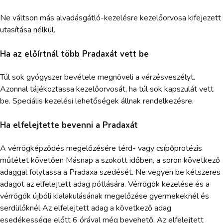
Ne váltson más alvadásgátló-kezelésre kezelőorvosa kifejezett
utasítása nélkül.
Ha az előírtnál több Pradaxát vett be
Túl sok gyógyszer bevétele megnöveli a vérzésveszélyt.
Azonnal tájékoztassa kezelőorvosát, ha túl sok kapszulát vett
be. Speciális kezelési lehetőségek állnak rendelkezésre.
Ha elfelejtette bevenni a Pradaxát
A vérrögképződés megelőzésére térd- vagy csípőprotézis
műtétet követően Másnap a szokott időben, a soron következő
adaggal folytassa a Pradaxa szedését. Ne vegyen be kétszeres
adagot az elfelejtett adag pótlására. Vérrögök kezelése és a
vérrögök újbóli kialakulásának megelőzése gyermekeknél és
serdülőknél Az elfelejtett adag a következő adag
esedékessége előtt 6 órával még bevehető. Az elfelejtett