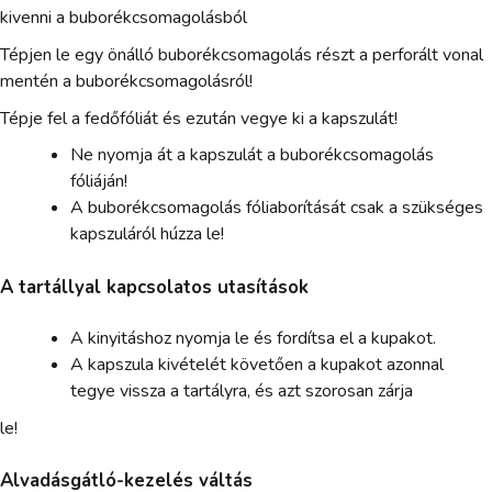
kivenni a buborékcsomagolásból
Tépjen le egy önálló buborékcsomagolás részt a perforált vonal
mentén a buborékcsomagolásról!
Tépje fel a fedőfóliát és ezután vegye ki a kapszulát!
Ne nyomja át a kapszulát a buborékcsomagolás
fóliáján!
A buborékcsomagolás fóliaborítását csak a szükséges
kapszuláról húzza le!
A tartállyal kapcsolatos utasítások
A kinyitáshoz nyomja le és fordítsa el a kupakot.
A kapszula kivételét követően a kupakot azonnal
tegye vissza a tartályra, és azt szorosan zárja
le!
Alvadásgátló-kezelés váltás