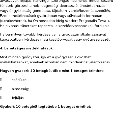
alvászavar, fejfájás, hányinger, szorongás, hasmenés, influenzaszerű
tünetek, görcsrohamok, idegesség, depresszió, önbántalmazás
vagy öngyilkosság gondolata, fájdalom, verejtékezés és szédülés.
Ezek a mellékhatások gyakrabban vagy súlyosabb formában
jelentkezhetnek, ha Ön hosszabb ideig szedett Pregabalin-Teva-t.
Ha elvonási tüneteket tapasztal, a kezelőorvosához kell fordulnia.
Ha bármilyen további kérdése van a gyógyszer alkalmazásával
kapcsolatban, kérdezze meg kezelőorvosát vagy gyógyszerészét.
4. Lehetséges mellékhatások
Mint minden gyógyszer, így ez a gyógyszer is okozhat
mellékhatásokat, amelyek azonban nem mindenkinél jelentkeznek.
Nagyon gyakori: 10 betegből több mint 1 beteget érinthet:
​
szédülés;
​
álmosság;
​
fejfájás.
Gyakori: 10 betegből legfeljebb 1 beteget érinthet: