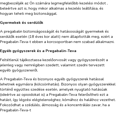
megbeszéljék az Ön számára legmegfelelőbb kezelési módot ,
beleértve azt is, hogy mikor alkalmas a kezelés leállítása, és
hogyan teheti meg biztonsággal.
Gyermekek és serdülők
A pregabalin biztonságosságát és hatásosságát gyermekek és
serdülők esetén (18 éves kor alatt) nem állapították meg, ezért a
Pregabalin-Teva-t ebben a korcsoportban nem szabad alkalmazni.
Egyéb gyógyszerek és a Pregabalin-Teva
Feltétlenül tájékoztassa kezelőorvosát vagy gyógyszerészét a
jelenleg vagy nemrégiben szedett, valamint szedni tervezett
egyéb gyógyszereiről.
A Pregabalin-Teva és bizonyos egyéb gyógyszerek hatással
lehetnek egymásra (kölcsönhatás). Bizonyos olyan gyógyszerekkel
történő együttes szedése esetén, amelyek nyugtató hatásúak
(ideértve az opioidokat is) a Pregabalin-Teva felerősítheti ezt a
hatást, így légzési elégtelenséghez, kómához és halálhoz vezethet.
Fokozódhat a szédülés, álmosság és a koncentrálási zavar, ha a
Pregabalin-Teva-t