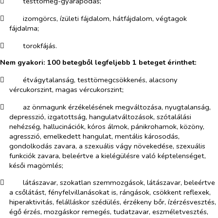
​
testtömeg-gyarapodás;
​
izomgörcs, ízületi fájdalom, hátfájdalom, végtagok
fájdalma;
​
torokfájás.
Nem gyakori: 100 betegből legfeljebb 1 beteget érinthet:
​
étvágytalanság, testtömegcsökkenés, alacsony
vércukorszint, magas vércukorszint;
​
az önmagunk érzékelésének megváltozása, nyugtalanság,
depresszió, izgatottság, hangulatváltozások, szótalálási
nehézség, hallucinációk, kóros álmok, pánikrohamok, közöny,
agresszió, emelkedett hangulat, mentális károsodás,
gondolkodás zavara, a szexuális vágy növekedése, szexuális
funkciók zavara, beleértve a kielégülésre való képtelenséget,
késői magömlés;
​
látászavar, szokatlan szemmozgások, látászavar, beleértve
a csőlátást, fényfelvillanásokat is, rángások, csökkent reflexek,
hiperaktivitás, felálláskor szédülés, érzékeny bőr, ízérzésvesztés,
égő érzés, mozgáskor remegés, tudatzavar, eszméletvesztés,