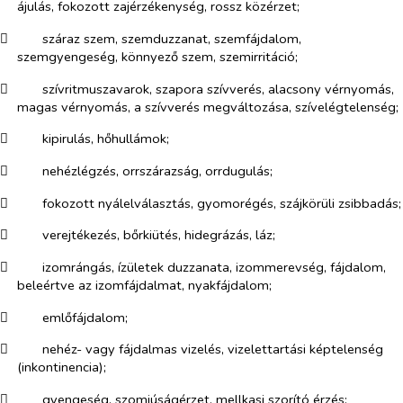
ájulás, fokozott zajérzékenység, rossz közérzet;
​
száraz szem, szemduzzanat, szemfájdalom,
szemgyengeség, könnyező szem, szemirritáció;
​
szívritmuszavarok, szapora szívverés, alacsony vérnyomás,
magas vérnyomás, a szívverés megváltozása, szívelégtelenség;
​
kipirulás, hőhullámok;
​
nehézlégzés, orrszárazság, orrdugulás;
​
fokozott nyálelválasztás, gyomorégés, szájkörüli zsibbadás;
​
verejtékezés, bőrkiütés, hidegrázás, láz;
​
izomrángás, ízületek duzzanata, izommerevség, fájdalom,
beleértve az izomfájdalmat, nyakfájdalom;
​
emlőfájdalom;
​
nehéz- vagy fájdalmas vizelés, vizelettartási képtelenség
(inkontinencia);
​
gyengeség, szomjúságérzet, mellkasi szorító érzés;