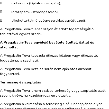
​
oxikodon- (fájdalomcsillapító),
​
lorazepám- (szorongásoldó),
​
alkoholtartalmú gyógyszerekkel együtt szedi.
A Pregabalin-Teva-t lehet szájon át adott fogamzásgátló
tablettával együtt szedni.
A Pregabalin-Teva egyidejű bevétele étellel, itallal és
alkohollal
A Pregabalin-Teva kapszula étkezés közben vagy étkezéstől
függetlenül is szedhető.
A Pregabalin-Teva-kezelés során nem ajánlatos alkoholt
fogyasztani.
Terhesség és szoptatás
A Pregabalin-Teva-t nem szabad terhesség vagy szoptatás alatt
szedni, kivéve, ha kezelőorvosa erre utasítja.
A pregabalin alkalmazása a terhesség első 3 hónapjában olyan
születési rendellenességeket okozhat a születendő gyermekben,