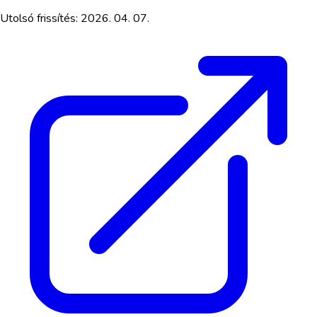
Utolsó frissítés:
2026. 04. 07.