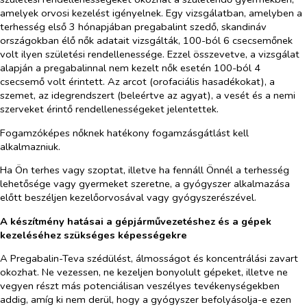
amelyek orvosi kezelést igényelnek. Egy vizsgálatban, amelyben a
terhesség első 3 hónapjában pregabalint szedő, skandináv
országokban élő nők adatait vizsgálták, 100-ból 6 csecsemőnek
volt ilyen születési rendellenessége. Ezzel összevetve, a vizsgálat
alapján a pregabalinnal nem kezelt nők esetén 100-ból 4
csecsemő volt érintett. Az arcot (orofaciális hasadékokat), a
szemet, az idegrendszert (beleértve az agyat), a vesét és a nemi
szerveket érintő rendellenességeket jelentettek.
Fogamzóképes nőknek hatékony fogamzásgátlást kell
alkalmazniuk.
Ha Ön terhes vagy szoptat, illetve ha fennáll Önnél a terhesség
lehetősége vagy gyermeket szeretne, a gyógyszer alkalmazása
előtt beszéljen kezelőorvosával vagy gyógyszerészével.
A készítmény hatásai a gépjárművezetéshez és a gépek
kezeléséhez szükséges képességekre
A Pregabalin-Teva szédülést, álmosságot és koncentrálási zavart
okozhat. Ne vezessen, ne kezeljen bonyolult gépeket, illetve ne
vegyen részt más potenciálisan veszélyes tevékenységekben
addig, amíg ki nem derül, hogy a gyógyszer befolyásolja-e ezen