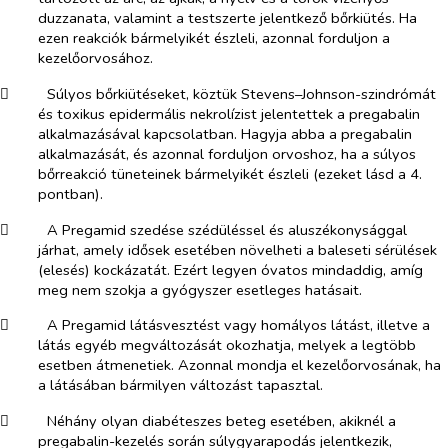
duzzanata, valamint a testszerte jelentkező bőrkiütés. Ha
ezen reakciók bármelyikét észleli, azonnal forduljon a
kezelőorvosához.
​
Súlyos bőrkiütéseket, köztük Stevens–Johnson-szindrómát
és toxikus epidermális nekrolízist jelentettek a pregabalin
alkalmazásával kapcsolatban. Hagyja abba a pregabalin
alkalmazását, és azonnal forduljon orvoshoz, ha a súlyos
bőrreakció tüneteinek bármelyikét észleli (ezeket lásd a 4.
pontban).
​
A Pregamid szedése szédüléssel és aluszékonysággal
járhat, amely idősek esetében növelheti a baleseti sérülések
(elesés) kockázatát. Ezért legyen óvatos mindaddig, amíg
meg nem szokja a gyógyszer esetleges hatásait.
​
A Pregamid látásvesztést vagy homályos látást, illetve a
látás egyéb megváltozását okozhatja, melyek a legtöbb
esetben átmenetiek. Azonnal mondja el kezelőorvosának, ha
a látásában bármilyen változást tapasztal.
​
Néhány olyan diabéteszes beteg esetében, akiknél a
pregabalin-kezelés során súlygyarapodás jelentkezik,