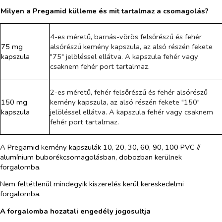
Milyen a Pregamid külleme és mit tartalmaz a csomagolás?
4-es méretű, barnás-vörös felsőrészű és fehér
75 mg
alsórészű kemény kapszula, az alsó részén fekete
kapszula
"75" jelöléssel ellátva. A kapszula fehér vagy
csaknem fehér port tartalmaz.
2-es méretű, fehér felsőrészű és fehér alsórészű
150 mg
kemény kapszula, az alsó részén fekete "150"
kapszula
jelöléssel ellátva. A kapszula fehér vagy csaknem
fehér port tartalmaz.
A Pregamid kemény kapszulák 10, 20, 30, 60, 90, 100 PVC //
alumínium buborékcsomagolásban, dobozban kerülnek
forgalomba.
Nem feltétlenül mindegyik kiszerelés kerül kereskedelmi
forgalomba.
A forgalomba hozatali engedély jogosultja