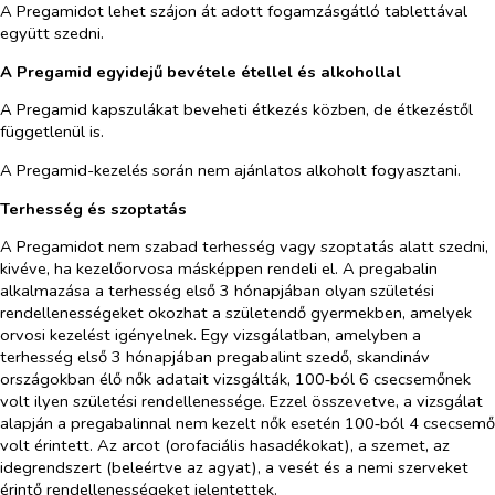
A Pregamidot lehet szájon át adott fogamzásgátló tablettával
együtt szedni.
A Pregamid egyidejű bevétele étellel és alkohollal
A Pregamid kapszulákat beveheti étkezés közben, de étkezéstől
függetlenül is.
A Pregamid-kezelés során nem ajánlatos alkoholt fogyasztani.
Terhesség és szoptatás
A Pregamidot nem szabad terhesség vagy szoptatás alatt szedni,
kivéve, ha kezelőorvosa másképpen rendeli el. A pregabalin
alkalmazása a terhesség első 3 hónapjában olyan születési
rendellenességeket okozhat a születendő gyermekben, amelyek
orvosi kezelést igényelnek. Egy vizsgálatban, amelyben a
terhesség első 3 hónapjában pregabalint szedő, skandináv
országokban élő nők adatait vizsgálták, 100‑ból 6 csecsemőnek
volt ilyen születési rendellenessége. Ezzel összevetve, a vizsgálat
alapján a pregabalinnal nem kezelt nők esetén 100‑ból 4 csecsemő
volt érintett. Az arcot (orofaciális hasadékokat), a szemet, az
idegrendszert (beleértve az agyat), a vesét és a nemi szerveket
érintő rendellenességeket jelentettek.