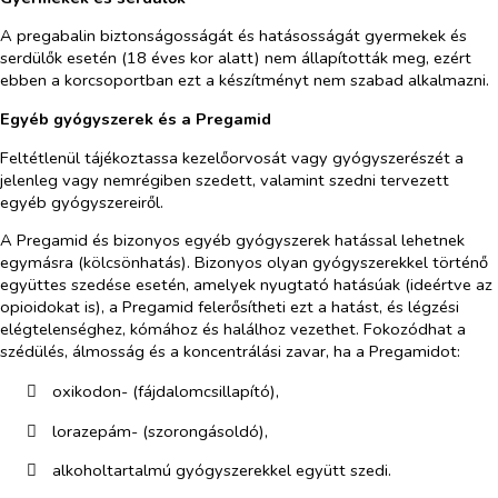
A pregabalin biztonságosságát és hatásosságát gyermekek és
serdülők esetén (18 éves kor alatt) nem állapították meg, ezért
ebben a korcsoportban ezt a készítményt nem szabad alkalmazni.
Egyéb gyógyszerek és a Pregamid
Feltétlenül tájékoztassa kezelőorvosát vagy gyógyszerészét a
jelenleg vagy nemrégiben szedett, valamint szedni tervezett
egyéb gyógyszereiről.
A Pregamid és bizonyos egyéb gyógyszerek hatással lehetnek
egymásra (kölcsönhatás).
Bizonyos olyan gyógyszerekkel történő
együttes szedése esetén, amelyek nyugtató hatásúak (ideértve az
opioidokat is), a Pregamid felerősítheti ezt a hatást, és légzési
elégtelenséghez, kómához és halálhoz vezethet.
Fokozódhat a
szédülés, álmosság és a koncentrálási zavar, ha a Pregamidot:
​
oxikodon- (fájdalomcsillapító),
​
lorazepám- (szorongásoldó),
​
alkoholtartalmú gyógyszerekkel együtt szedi.