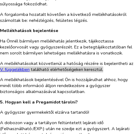
súlyossága fokozódhat.
A forgalomba hozatalt követően a következő mellékhatásokról
számoltak be: nehézlégzés, felületes légzés.
Mellékhatások bejelentése
Ha Önnél bármilyen mellékhatás jelentkezik, tájékoztassa
kezelőorvosát vagy gyógyszerészét. Ez a betegtájékoztatóban fel
nem sorolt bármilyen lehetséges mellékhatásra is vonatkozik.
A mellékhatásokat közvetlenül a hatóság részére is bejelentheti az
V. füg
g
elékben
található elérhetőségeken keresztül.
A mellékhatások bejelentésével Ön is hozzájárulhat ahhoz, hogy
minél több információ álljon rendelkezésre a gyógyszer
biztonságos alkalmazásával kapcsolatban.
5. Hogyan kell a Pregamidot tárolni?
A gyógyszer gyermekektől elzárva tartandó!
A dobozon vagy a tartályon feltüntetett lejárati idő
(Felhasználható:/EXP:) után ne szedje ezt a gyógyszert. A lejárati