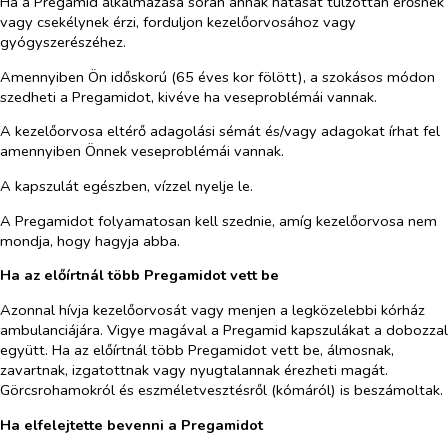
Ha a Pregamid alkalmazása során annak hatását túlzottan erősnek
vagy csekélynek érzi, forduljon kezelőorvosához vagy
gyógyszerészéhez.
Amennyiben Ön időskorú (65 éves kor fölött), a szokásos módon
szedheti a Pregamidot, kivéve ha veseproblémái vannak.
A kezelőorvosa eltérő adagolási sémát és/vagy adagokat írhat fel
amennyiben Önnek veseproblémái vannak.
A kapszulát egészben, vízzel nyelje le.
A Pregamidot folyamatosan kell szednie, amíg kezelőorvosa nem
mondja, hogy hagyja abba.
Ha az előírtnál több Pregamidot vett be
Azonnal hívja kezelőorvosát vagy menjen a legközelebbi kórház
ambulanciájára. Vigye magával a Pregamid kapszulákat a dobozzal
együtt. Ha az előírtnál több Pregamidot vett be, álmosnak,
zavartnak, izgatottnak vagy nyugtalannak érezheti magát.
Görcsrohamokról és eszméletvesztésről (kómáról) is beszámoltak.
Ha elfelejtette bevenni a Pregamidot