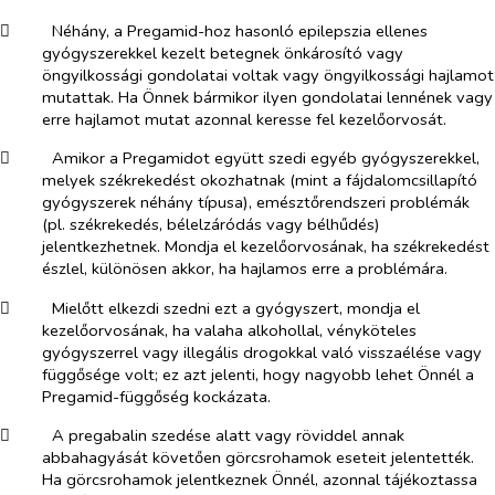
​
Néhány, a Pregamid-hoz hasonló epilepszia ellenes
gyógyszerekkel kezelt betegnek önkárosító vagy
öngyilkossági gondolatai voltak vagy öngyilkossági hajlamot
mutattak. Ha Önnek bármikor ilyen gondolatai lennének vagy
erre hajlamot mutat azonnal keresse fel kezelőorvosát.
​
Amikor a Pregamidot együtt szedi egyéb gyógyszerekkel,
melyek székrekedést okozhatnak (mint a fájdalomcsillapító
gyógyszerek néhány típusa), emésztőrendszeri problémák
(pl. székrekedés, bélelzáródás vagy bélhűdés)
jelentkezhetnek. Mondja el kezelőorvosának, ha székrekedést
észlel, különösen akkor, ha hajlamos erre a problémára.
​
Mielőtt elkezdi szedni ezt a gyógyszert, mondja el
kezelőorvosának, ha valaha alkohollal, vényköteles
gyógyszerrel vagy illegális drogokkal való visszaélése vagy
függősége volt; ez azt jelenti, hogy nagyobb lehet Önnél a
Pregamid-függőség kockázata.
​
A pregabalin szedése alatt vagy röviddel annak
abbahagyását követően görcsrohamok eseteit jelentették.
Ha görcsrohamok jelentkeznek Önnél, azonnal tájékoztassa