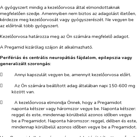
A gyógyszert mindig a kezelőorvosa által elmondottaknak
megfelelően szedje. Amennyiben nem biztos az adagolást illetően,
kérdezze meg kezelőorvosát vagy gyógyszerészét. Ne vegyen be
az előírtnál több gyógyszert.
Kezelőorvosa határozza meg az Ön számára megfelelő adagot.
A Pregamid kizárólag szájon át alkalmazható.
Perifériás és centrális neuropátiás fájdalom
, epilepszia vagy
generalizált szorongás
:
​
Annyi kapszulát vegyen be, amennyit kezelőorvosa előírt.
​
Az Ön számára beállított adag általában napi 150-600 mg
között van.
​
A kezelőorvosa elmondja Önnek, hogy a Pregamidot
naponta kétszer vagy háromszor vegye be. Naponta kétszer:
reggel és este, mindennap körülbelül azonos időben vegye
be a Pregamidot. Naponta háromszor: reggel, délben és este,
mindennap körülbelül azonos időben vegye be a Pregamidot.