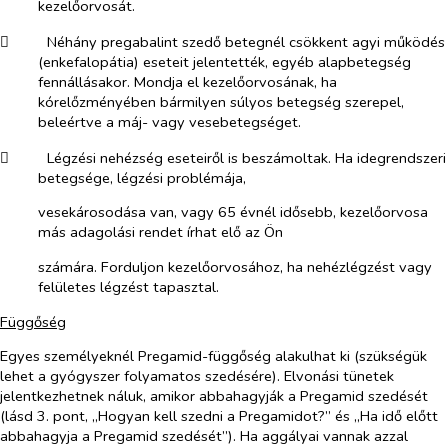
kezelőorvosát.
​
Néhány pregabalint szedő betegnél csökkent agyi működés
(enkefalopátia) eseteit jelentették, egyéb alapbetegség
fennállásakor. Mondja el kezelőorvosának, ha
kórelőzményében bármilyen súlyos betegség szerepel,
beleértve a máj- vagy vesebetegséget.
​
Légzési nehézség eseteiről is beszámoltak. Ha idegrendszeri
betegsége, légzési problémája,
vesekárosodása van, vagy 65 évnél idősebb, kezelőorvosa
más adagolási rendet írhat elő az Ön
számára. Forduljon kezelőorvosához, ha nehézlégzést vagy
felületes légzést tapasztal.
Függőség
Egyes személyeknél Pregamid-függőség alakulhat ki (szükségük
lehet a gyógyszer folyamatos szedésére). Elvonási tünetek
jelentkezhetnek náluk, amikor abbahagyják a Pregamid szedését
(lásd 3. pont, „Hogyan kell szedni a Pregamidot?” és „Ha idő előtt
abbahagyja a Pregamid szedését”). Ha aggályai vannak azzal