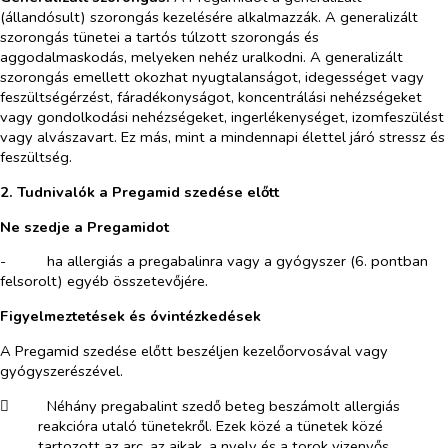
(állandósult) szorongás kezelésére alkalmazzák. A generalizált
szorongás tünetei a tartós túlzott szorongás és
aggodalmaskodás, melyeken nehéz uralkodni. A generalizált
szorongás emellett okozhat nyugtalanságot, idegességet vagy
feszültségérzést, fáradékonyságot, koncentrálási nehézségeket
vagy gondolkodási nehézségeket, ingerlékenységet, izomfeszülést
vagy alvászavart. Ez más, mint a mindennapi élettel járó stressz és
feszültség.
2. Tudnivalók a Pregamid szedése előtt
Ne szedje a Pregamidot
-​
ha allergiás a pregabalinra vagy a gyógyszer (6. pontban
felsorolt) egyéb összetevőjére.
Figyelmeztetések és óvintézkedések
A Pregamid szedése előtt beszéljen kezelőorvosával vagy
gyógyszerészével.
​
Néhány
pregabalint
szedő beteg beszámolt allergiás
reakcióra utaló tünetekről. Ezek közé a tünetek közé
tartozott az arc, az ajkak, a nyelv és a torok vizenyős