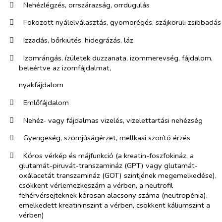
​
Nehézlégzés, orrszárazság, orrdugulás
​
Fokozott nyálelválasztás, gyomorégés, szájkörüli zsibbadás
​
Izzadás, bőrkiütés, hidegrázás, láz
​
Izomrángás, ízületek duzzanata, izommerevség, fájdalom,
beleértve az izomfájdalmat,
nyakfájdalom
​
Emlőfájdalom
​
Nehéz- vagy fájdalmas vizelés, vizelettartási nehézség
​
Gyengeség, szomjúságérzet, mellkasi szorító érzés
​
Kóros vérkép és májfunkció (a kreatin-foszfokináz, a
glutamát-piruvát-transzamináz (GPT) vagy glutamát-
oxálacetát transzamináz (GOT) szintjének megemelkedése),
csökkent vérlemezkeszám a vérben, a neutrofil
fehérvérsejteknek kórosan alacsony száma (neutropénia),
emelkedett kreatininszint a vérben, csökkent káliumszint a
vérben)