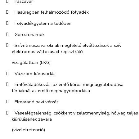
​
Írászavar
​
Hasüregben felhalmozódó folyadék
​
Folyadékgyülem a tüdőben
​
Görcsrohamok
​
Szívritmuszavaroknak megfelelő elváltozások a szív
elektromos változásait regisztráló
vizsgálatban (EKG)
​
Vázizom-károsodás
​
Emlőváladékozás, az emlő kóros megnagyobbodása,
férfiaknál az emlő megnagyobbodása
​
Elmaradó havi vérzés
​
Veseelégtelenség, csökkent vizeletmennyiség, hólyag teljes
kiürülésének zavara
(vizeletretenció)