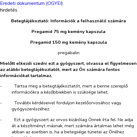
Eredeti dokumentum (OGYEI)
hirdetés
Betegtájékoztató: Információk a felhasználó számára
Pregamid 75 mg kemény kapszula
Pregamid 150 mg kemény kapszula
pregabalin
Mielőtt elkezdi szedni ezt a gyógyszert, olvassa el figyelmesen
az alábbi betegtájékoztatót, mert az Ön számára fontos
információkat tartalmaz.
-​
Tartsa meg a betegtájékoztatót, mert a benne szereplő
információkra a későbbiekben is szüksége lehet.
-​
További kérdéseivel forduljon kezelőorvosához vagy
gyógyszerészéhez.
-​
Ezt a gyógyszert az orvos kizárólag Önnek írta fel. Ne adja
át a készítményt másnak, mert számára ártalmas lehet még
abban az esetben is, ha a betegsége tünetei az Önéhez