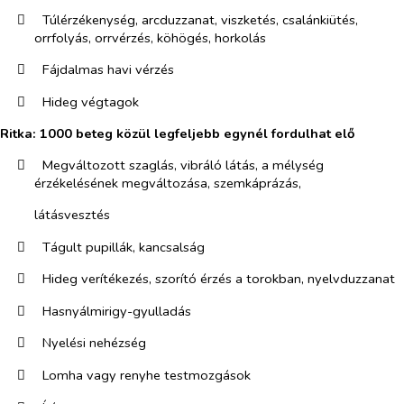
​
Túlérzékenység, arcduzzanat, viszketés, csalánkiütés,
orrfolyás, orrvérzés, köhögés, horkolás
​
Fájdalmas havi vérzés
​
Hideg végtagok
Ritka: 1000 beteg közül legfeljebb egynél fordulhat elő
​
Megváltozott szaglás, vibráló látás, a mélység
érzékelésének megváltozása, szemkáprázás,
látásvesztés
​
Tágult pupillák, kancsalság
​
Hideg verítékezés, szorító érzés a torokban, nyelvduzzanat
​
Hasnyálmirigy-gyulladás
​
Nyelési nehézség
​
Lomha vagy renyhe testmozgások