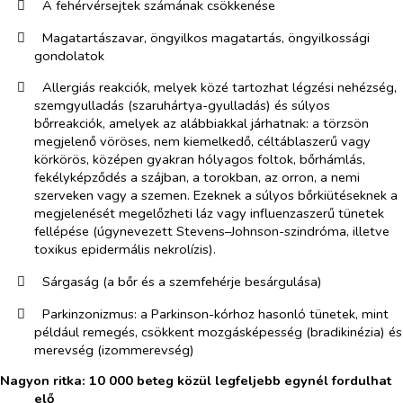
​
A fehérvérsejtek számának csökkenése
​
Magatartászavar,
öngyilkos magatartás, öngyilkossági
gondolatok
​
Allergiás reakciók, melyek közé tartozhat légzési nehézség,
szemgyulladás (szaruhártya-gyulladás) és súlyos
bőrreakciók, amelyek az alábbiakkal járhatnak: a törzsön
megjelenő vöröses, nem kiemelkedő, céltáblaszerű vagy
körkörös, középen gyakran hólyagos foltok, bőrhámlás,
fekélyképződés a szájban, a torokban, az orron, a nemi
szerveken vagy a szemen. Ezeknek a súlyos bőrkiütéseknek a
megjelenését megelőzheti láz vagy influenzaszerű tünetek
fellépése (úgynevezett Stevens–Johnson-szindróma, illetve
toxikus epidermális nekrolízis).
​
Sárgaság (a bőr és a szemfehérje besárgulása)
​
Parkinzonizmus: a Parkinson-kórhoz hasonló tünetek, mint
például remegés, csökkent mozgásképesség (bradikinézia) és
merevség (izommerevség)
Nagyon ritka: 10 000
beteg közül
legfeljebb
egynél fordulhat
elő