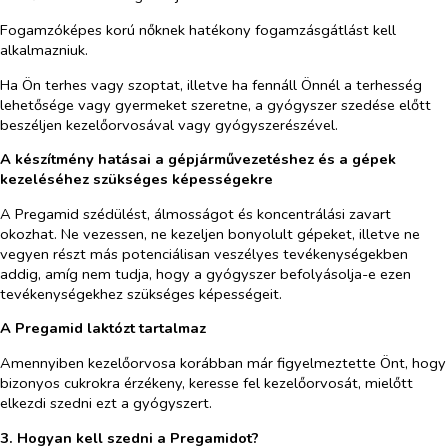
Fogamzóképes korú nőknek hatékony fogamzásgátlást kell
alkalmazniuk.
Ha Ön terhes vagy szoptat, illetve ha fennáll Önnél a terhesség
lehetősége vagy gyermeket szeretne, a gyógyszer szedése előtt
beszéljen kezelőorvosával vagy gyógyszerészével.
A készítmény hatásai a gépjárművezetéshez és a gépek
kezeléséhez szükséges képességekre
A Pregamid szédülést, álmosságot és koncentrálási zavart
okozhat. Ne vezessen, ne kezeljen bonyolult gépeket, illetve ne
vegyen részt más potenciálisan veszélyes tevékenységekben
addig, amíg nem tudja, hogy a gyógyszer befolyásolja-e ezen
tevékenységekhez szükséges képességeit.
A Pregamid laktózt tartalmaz
Amennyiben kezelőorvosa korábban már figyelmeztette Önt, hogy
bizonyos cukrokra érzékeny, keresse fel kezelőorvosát, mielőtt
elkezdi szedni ezt a gyógyszert.
3. Hogyan kell szedni a Pregamidot?