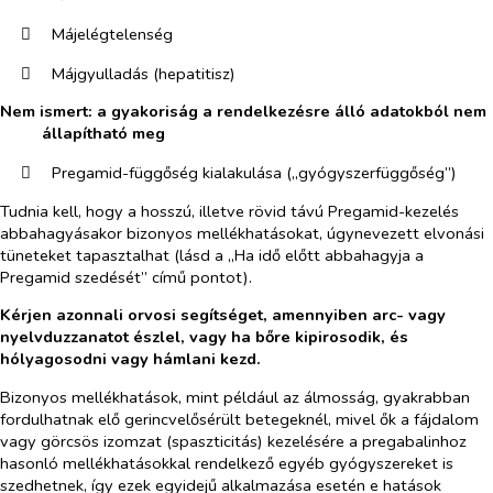
​
Májelégtelenség
​
Májgyulladás (hepatitisz)
Nem ismert: a gyakoriság a rendelkezésre álló adatokból nem
állapítható meg
​
Pregamid-függőség kialakulása („gyógyszerfüggőség”)
Tudnia kell, hogy a hosszú, illetve rövid távú Pregamid-kezelés
abbahagyásakor bizonyos mellékhatásokat, úgynevezett elvonási
tüneteket tapasztalhat (lásd a „Ha idő előtt abbahagyja a
Pregamid szedését” című pontot).
Kérjen azonnali orvosi segítséget, amennyiben arc- vagy
nyelvduzzanatot észlel, vagy ha bőre kipirosodik, és
hólyagosodni vagy hámlani kezd.
Bizonyos mellékhatások, mint például az álmosság, gyakrabban
fordulhatnak elő gerincvelősérült betegeknél, mivel ők a fájdalom
vagy görcsös izomzat (spaszticitás) kezelésére a pregabalinhoz
hasonló mellékhatásokkal rendelkező egyéb gyógyszereket is
szedhetnek, így ezek egyidejű alkalmazása esetén e hatások