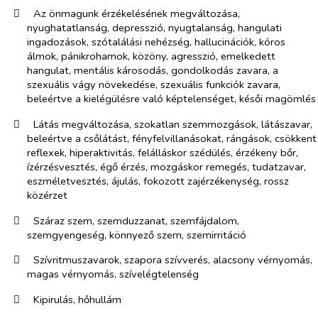
​
Az önmagunk érzékelésének
megváltozása,
nyughatatlanság, depresszió, nyugtalanság, hangulati
ingadozások, szótalálási nehézség, hallucinációk, kóros
álmok, pánikrohamok, közöny, agresszió, emelkedett
hangulat, mentális károsodás, gondolkodás zavara, a
szexuális vágy növekedése, szexuális funkciók zavara,
beleértve a kielégülésre való képtelenséget, késői magömlés
​
Látás megváltozása, szokatlan szemmozgások, látászavar,
beleértve a csőlátást, fényfelvillanásokat, rángások, csökkent
reflexek, hiperaktivitás, felálláskor szédülés, érzékeny bőr,
ízérzésvesztés, égő érzés, mozgáskor remegés, tudatzavar,
eszméletvesztés, ájulás, fokozott zajérzékenység, rossz
közérzet
​
Száraz szem, szemduzzanat, szemfájdalom,
szemgyengeség, könnyező szem, szemirritáció
​
Szívritmuszavarok, szapora szívverés, alacsony vérnyomás,
magas vérnyomás, szívelégtelenség
​
Kipirulás, hőhullám