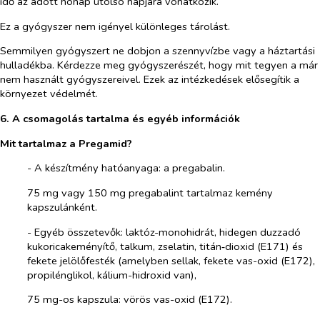
idő az adott hónap utolsó napjára vonatkozik.
Ez a gyógyszer nem igényel különleges tárolást.
Semmilyen gyógyszert ne dobjon a szennyvízbe vagy a háztartási
hulladékba. Kérdezze meg gyógyszerészét, hogy mit tegyen a már
nem használt gyógyszereivel. Ezek az intézkedések elősegítik a
környezet védelmét.
6. A csomagolás tartalma és egyéb információk
Mit tartalmaz a Pregamid?
-​
A készítmény hatóanyaga: a pregabalin.
75 mg vagy 150 mg pregabalint tartalmaz kemény
kapszulánként.
-​
Egyéb összetevők: laktóz-monohidrát, hidegen duzzadó
kukoricakeményítő, talkum, zselatin, titán‑dioxid (E171) és
fekete jelölőfesték (amelyben sellak, fekete vas-oxid (E172),
propilénglikol, kálium-hidroxid van),
75 mg-os kapszula: vörös vas-oxid (E172).