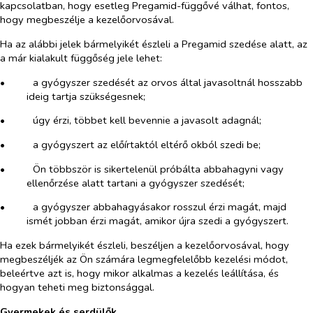
kapcsolatban, hogy esetleg Pregamid-függővé válhat, fontos,
hogy megbeszélje a kezelőorvosával.
Ha az alábbi jelek bármelyikét észleli a Pregamid szedése alatt, az
a már kialakult függőség jele lehet:
•​
a gyógyszer szedését az orvos által javasoltnál hosszabb
ideig tartja szükségesnek;
•​
úgy érzi, többet kell bevennie a javasolt adagnál;
•​
a gyógyszert az előírtaktól eltérő okból szedi be;
•​
Ön többször is sikertelenül próbálta abbahagyni vagy
ellenőrzése alatt tartani a gyógyszer szedését;
•​
a gyógyszer abbahagyásakor rosszul érzi magát, majd
ismét jobban érzi magát, amikor újra szedi a gyógyszert.
Ha ezek bármelyikét észleli, beszéljen a kezelőorvosával, hogy
megbeszéljék az Ön számára legmegfelelőbb kezelési módot,
beleértve azt is, hogy mikor alkalmas a kezelés leállítása, és
hogyan teheti meg biztonsággal.
Gyermekek és serdülők