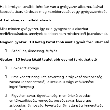
Ha bármilyen további kérdése van a gyógyszer alkalmazásával
kapcsolatban, kérdezze meg kezelőorvosát vagy gyógyszerészét.
4. Lehetséges mellékhatások
Mint minden gyógyszer, így ez a gyógyszer is okozhat
mellékhatásokat, amelyek azonban nem mindenkinél jelentkeznek.
Nagyon gyakori: 10 beteg közül több mint egynél fordulhat elő
​
Szédülés, álmosság, fejfájás
Gyakori: 10 beteg közül legfeljebb egynél fordulhat elő
​
Fokozott étvágy
​
Emelkedett hangulat, zavartság, a tájékozódóképesség
zavara (dezorientáció), a szexuális vágy csökkenése,
ingerlékenység
​
Figyelemzavar, ügyetlenség, memóriakárosodás,
emlékezetkiesés, remegés, beszédzavar, bizsergés,
zsibbadás, álmosság, levertség, álmatlanság, kimerültség,