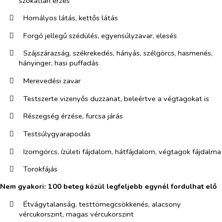
szokatlan érzés
​
Homályos látás, kettős látás
​
Forgó jellegű szédülés, egyensúlyzavar, elesés
​
Szájszárazság, székrekedés, hányás, szélgörcs, hasmenés,
hányinger, hasi puffadás
​
Merevedési zavar
​
Testszerte vizenyős duzzanat, beleértve a végtagokat is
​
Részegség érzése, furcsa járás
​
Testsúlygyarapodás
​
Izomgörcs, ízületi fájdalom, hátfájdalom, végtagok fájdalma
​
Torokfájás
Nem gyakori: 100 beteg közül legfeljebb egynél fordulhat elő
​
Étvágytalanság, testtömegcsökkenés, alacsony
vércukorszint, magas vércukorszint