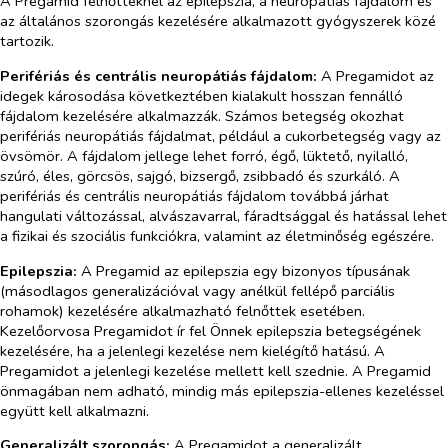
A Pregamid felnőtteknél az epilepszia,
a neuropátiás fájdalom
és
az általános szorongás kezelésére alkalmazott gyógyszerek közé
tartozik.
Perifériás és centrális neuropátiás fájdalom:
A Pregamidot az
idegek károsodása következtében kialakult hosszan fennálló
fájdalom kezelésére alkalmazzák. Számos betegség okozhat
perifériás neuropátiás fájdalmat, például a cukorbetegség vagy az
övsömör. A fájdalom jellege lehet forró, égő, lüktető, nyilalló,
szúró, éles, görcsös, sajgó, bizsergő, zsibbadó és szurkáló. A
perifériás és centrális neuropátiás fájdalom továbbá járhat
hangulati változással, alvászavarral, fáradtsággal és hatással lehet
a fizikai és szociális funkciókra, valamint az életminőség egészére.
Epilepszia:
A Pregamid az epilepszia egy bizonyos típusának
(másodlagos generalizációval vagy anélkül fellépő parciális
rohamok) kezelésére alkalmazható felnőttek esetében.
Kezelőorvosa Pregamidot ír fel Önnek epilepszia betegségének
kezelésére, ha a jelenlegi kezelése nem kielégítő hatású. A
Pregamidot a jelenlegi kezelése mellett kell szednie. A Pregamid
önmagában nem adható, mindig más epilepszia-ellenes kezeléssel
együtt kell alkalmazni.
Generalizált szorongás:
A Pregamidot a generalizált