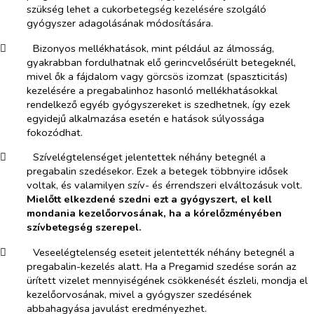
szükség lehet a cukorbetegség kezelésére szolgáló
gyógyszer adagolásának módosítására.
​
Bizonyos mellékhatások, mint például az álmosság,
gyakrabban fordulhatnak elő gerincvelősérült betegeknél,
mivel ők a fájdalom vagy görcsös izomzat (spaszticitás)
kezelésére a pregabalinhoz hasonló mellékhatásokkal
rendelkező egyéb gyógyszereket is szedhetnek, így ezek
egyidejű alkalmazása esetén e hatások súlyossága
fokozódhat.
​
Szívelégtelenséget jelentettek néhány betegnél a
pregabalin szedésekor. Ezek a betegek többnyire idősek
voltak, és valamilyen szív- és érrendszeri elváltozásuk volt.
Mielőtt elkezdené szedni ezt a gyógyszert, el kell
mondania kezelőorvosának, ha a kórelőzményében
szívbetegség szerepel.
​
Veseelégtelenség eseteit jelentették néhány betegnél a
pregabalin-kezelés alatt. Ha a Pregamid szedése során az
ürített vizelet mennyiségének csökkenését észleli, mondja el
kezelőorvosának, mivel a gyógyszer szedésének
abbahagyása javulást eredményezhet.