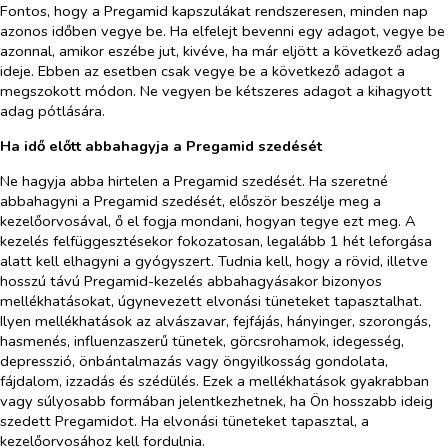
Fontos, hogy a Pregamid kapszulákat rendszeresen, minden nap
azonos időben vegye be. Ha elfelejt bevenni egy adagot, vegye be
azonnal, amikor eszébe jut, kivéve, ha már eljött a következő adag
ideje. Ebben az esetben csak vegye be a következő adagot a
megszokott módon. Ne vegyen be kétszeres adagot a kihagyott
adag pótlására.
Ha idő előtt abbahagyja a Pregamid szedését
Ne hagyja abba hirtelen a Pregamid szedését. Ha szeretné
abbahagyni a Pregamid szedését, először beszélje meg a
kezelőorvosával, ő el fogja mondani, hogyan tegye ezt meg. A
kezelés felfüggesztésekor fokozatosan, legalább 1 hét leforgása
alatt kell elhagyni a gyógyszert. Tudnia kell, hogy a rövid, illetve
hosszú távú Pregamid-kezelés abbahagyásakor bizonyos
mellékhatásokat,
úgynevezett elvonási tüneteket
tapasztalhat.
Ilyen
mellékhatások
az alvászavar, fejfájás, hányinger, szorongás,
hasmenés, influenzaszerű tünetek, görcsrohamok, idegesség,
depresszió, önbántalmazás vagy öngyilkosság gondolata,
fájdalom, izzadás és szédülés. Ezek a mellékhatások gyakrabban
vagy súlyosabb formában jelentkezhetnek, ha Ön hosszabb ideig
szedett Pregamidot. Ha elvonási tüneteket tapasztal, a
kezelőorvosához kell fordulnia.