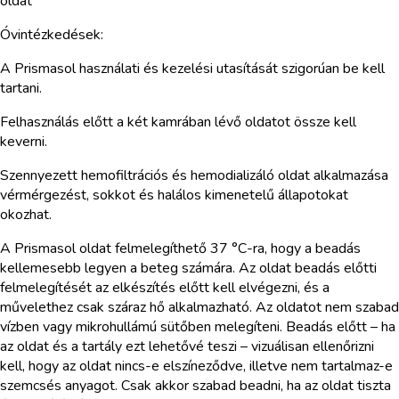
oldat
Óvintézkedések:
A Prismasol használati és kezelési utasítását szigorúan be kell
tartani.
Felhasználás előtt a két kamrában lévő oldatot össze kell
keverni.
Szennyezett hemofiltrációs és hemodializáló oldat alkalmazása
vérmérgezést, sokkot és halálos kimenetelű állapotokat
okozhat.
A Prismasol oldat felmelegíthető 37 °C-ra, hogy a beadás
kellemesebb legyen a beteg számára. Az oldat beadás előtti
felmelegítését az elkészítés előtt kell elvégezni, és a
művelethez csak száraz hő alkalmazható. Az oldatot nem szabad
vízben vagy mikrohullámú sütőben melegíteni. Beadás előtt – ha
az oldat és a tartály ezt lehetővé teszi – vizuálisan ellenőrizni
kell, hogy az oldat nincs-e elszíneződve, illetve nem tartalmaz-e
szemcsés anyagot. Csak akkor szabad beadni, ha az oldat tiszta