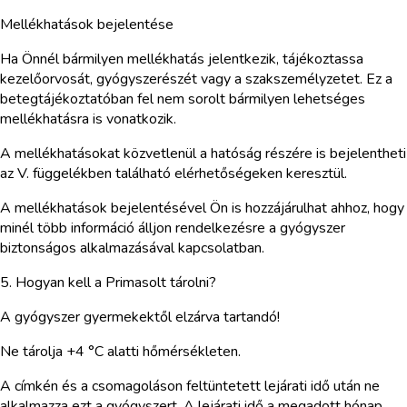
Mellékhatások bejelentése
Ha Önnél bármilyen mellékhatás jelentkezik, tájékoztassa
kezelőorvosát, gyógyszerészét vagy a szakszemélyzetet. Ez a
betegtájékoztatóban fel nem sorolt bármilyen lehetséges
mellékhatásra is vonatkozik.
A mellékhatásokat közvetlenül a hatóság részére is bejelentheti
az V. függelékben található elérhetőségeken keresztül.
A mellékhatások bejelentésével Ön is hozzájárulhat ahhoz, hogy
minél több információ álljon rendelkezésre a gyógyszer
biztonságos alkalmazásával kapcsolatban.
5. Hogyan kell a Primasolt tárolni?
A gyógyszer gyermekektől elzárva tartandó!
Ne tárolja +4 °C alatti hőmérsékleten.
A címkén és a csomagoláson feltüntetett lejárati idő után ne
alkalmazza ezt a gyógyszert. A lejárati idő a megadott hónap