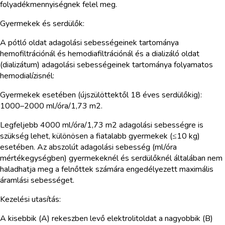
folyadékmennyiségnek felel meg.
Gyermekek és serdülők:
A pótló oldat adagolási sebességeinek tartománya
hemofiltrációnál és hemodiafiltrációnál és a dializáló oldat
(dializátum) adagolási sebességeinek tartománya folyamatos
hemodialízisnél:
Gyermekek esetében (újszülöttektől 18 éves serdülőkig):
1000–2000 ml/óra/1,73 m2.
Legfeljebb 4000 ml/óra/1,73 m2 adagolási sebességre is
szükség lehet, különösen a fiatalabb gyermekek (≤10 kg)
esetében. Az abszolút adagolási sebesség (ml/óra
mértékegységben) gyermekeknél és serdülőknél általában nem
haladhatja meg a felnőttek számára engedélyezett maximális
áramlási sebességet.
Kezelési utasítás:
A kisebbik (A) rekeszben levő elektrolitoldat a nagyobbik (B)