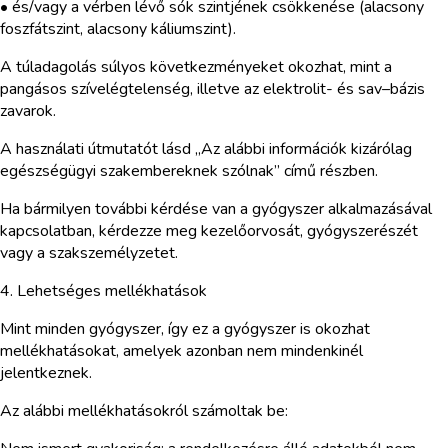
• és/vagy a vérben lévő sók szintjének csökkenése (alacsony
foszfátszint, alacsony káliumszint).
A túladagolás súlyos következményeket okozhat, mint a
pangásos szívelégtelenség, illetve az elektrolit- és sav–bázis
zavarok.
A használati útmutatót lásd „Az alábbi információk kizárólag
egészségügyi szakembereknek szólnak” című részben.
Ha bármilyen további kérdése van a gyógyszer alkalmazásával
kapcsolatban, kérdezze meg kezelőorvosát, gyógyszerészét
vagy a szakszemélyzetet.
4. Lehetséges mellékhatások
Mint minden gyógyszer, így ez a gyógyszer is okozhat
mellékhatásokat, amelyek azonban nem mindenkinél
jelentkeznek.
Az alábbi mellékhatásokról számoltak be: