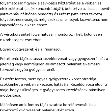
folyamatosan figyelik a sav–bázis háztartást és a vérben az
elektrolitokat (a sók koncentrációját), beleértve az összes bevitt
(intravénás infúzióban beadott) és ürített (vizelettel távozó)
folyadékmennyiséget, még azokat is, amelyek közvetlenül nem
kapcsolódnak a kezeléshez.
A vércukorszintet folyamatosan monitorozni kell, különösen
cukorbetegek esetében.
Egyéb gyógyszerek és a Prismasol
Feltétlenül tájékoztassa kezelőorvosát vagy gyógyszerészét a
jelenleg vagy nemrégiben alkalmazott, valamint alkalmazni
tervezett egyéb gyógyszereiről.
Ez azért fontos, mert egyes gyógyszerek koncentrációja
csökkenhet a vérben a kezelés hatására. Kezelőorvosa eldönti
majd, hogy szükséges-e gyógyszeres kezelésének bármilyen
módosítása.
Különösen arról fontos tájékoztatnia kezelőorvosát, ha a
következő gyógyszerek valamelyikét szedi: