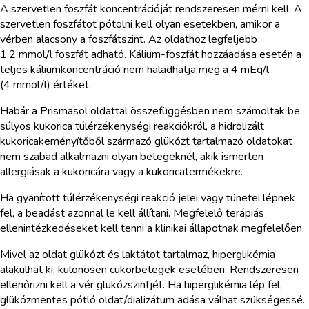
A szervetlen foszfát koncentrációját rendszeresen mérni kell. A
szervetlen foszfátot pótolni kell olyan esetekben, amikor a
vérben alacsony a foszfátszint. Az oldathoz legfeljebb
1,2 mmol/l foszfát adható. Kálium-foszfát hozzáadása esetén a
teljes káliumkoncentráció nem haladhatja meg a 4 mEq/l
(4 mmol/l) értéket.
Habár a Prismasol oldattal összefüggésben nem számoltak be
súlyos kukorica túlérzékenységi reakciókról, a hidrolizált
kukoricakeményítőből származó glükózt tartalmazó oldatokat
nem szabad alkalmazni olyan betegeknél, akik ismerten
allergiásak a kukoricára vagy a kukoricatermékekre.
Ha gyanított túlérzékenységi reakció jelei vagy tünetei lépnek
fel, a beadást azonnal le kell állítani. Megfelelő terápiás
ellenintézkedéseket kell tenni a klinikai állapotnak megfelelően.
Mivel az oldat glükózt és laktátot tartalmaz, hiperglikémia
alakulhat ki, különösen cukorbetegek esetében. Rendszeresen
ellenőrizni kell a vér glükózszintjét. Ha hiperglikémia lép fel,
glükózmentes pótló oldat/dializátum adása válhat szükségessé.