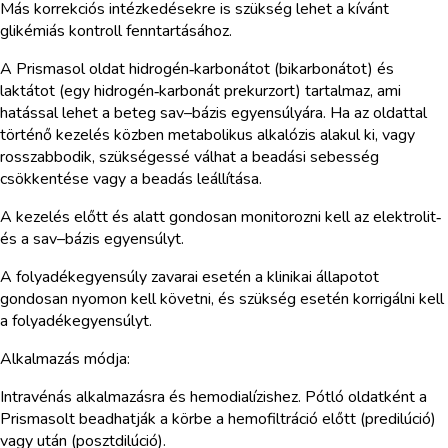
Más korrekciós intézkedésekre is szükség lehet a kívánt
glikémiás kontroll fenntartásához.
A Prismasol oldat hidrogén‑karbonátot (bikarbonátot) és
laktátot (egy hidrogén‑karbonát prekurzort) tartalmaz, ami
hatással lehet a beteg sav–bázis egyensúlyára. Ha az oldattal
történő kezelés közben metabolikus alkalózis alakul ki, vagy
rosszabbodik, szükségessé válhat a beadási sebesség
csökkentése vagy a beadás leállítása.
A kezelés előtt és alatt gondosan monitorozni kell az elektrolit‑
és a sav–bázis egyensúlyt.
A folyadékegyensúly zavarai esetén a klinikai állapotot
gondosan nyomon kell követni, és szükség esetén korrigálni kell
a folyadékegyensúlyt.
Alkalmazás módja:
Intravénás alkalmazásra és hemodialízishez. Pótló oldatként a
Prismasolt beadhatják a körbe a hemofiltráció előtt (predilúció)
vagy után (posztdilúció).