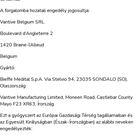
A forgalomba hozatali engedély jogosultja:
Vantive Belgium SRL
Boulevard d’Angleterre 2
1420 Braine-l’Alleud
Belgium
Gyártó:
Bieffe Medital S.p.A. Via Stelvio 94, 23035 SONDALO (SO),
Olaszország
Vantive Manufacturing Limited, Moneen Road, Castlebar County
Mayo F23 XR63, Írország
Ezt a gyógyszert az Európai Gazdasági Térség tagállamaiban és
az Egyesült Királyságban (Észak-Írországban) az alábbi neveken
engedélyezték: