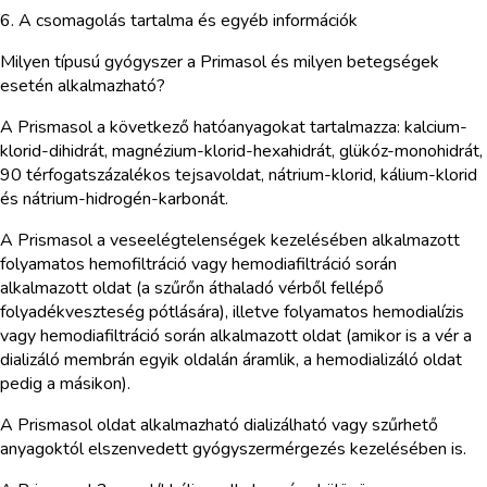
6. A csomagolás tartalma és egyéb információk
Milyen típusú gyógyszer a Primasol és milyen betegségek
esetén alkalmazható?
A Prismasol a következő hatóanyagokat tartalmazza: kalcium-
klorid-dihidrát, magnézium-klorid-hexahidrát, glükóz-monohidrát,
90 térfogatszázalékos tejsavoldat, nátrium-klorid, kálium-klorid
és nátrium-hidrogén-karbonát.
A Prismasol a veseelégtelenségek kezelésében alkalmazott
folyamatos hemofiltráció vagy hemodiafiltráció során
alkalmazott oldat (a szűrőn áthaladó vérből fellépő
folyadékveszteség pótlására), illetve folyamatos hemodialízis
vagy hemodiafiltráció során alkalmazott oldat (amikor is a vér a
dializáló membrán egyik oldalán áramlik, a hemodializáló oldat
pedig a másikon).
A Prismasol oldat alkalmazható dializálható vagy szűrhető
anyagoktól elszenvedett gyógyszermérgezés kezelésében is.