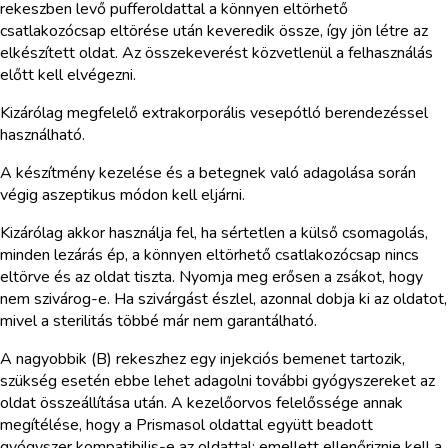
rekeszben levő pufferoldattal a könnyen eltörhető
csatlakozócsap eltörése után keveredik össze, így jön létre az
elkészített oldat. Az összekeverést közvetlenül a felhasználás
előtt kell elvégezni.
Kizárólag megfelelő extrakorporális vesepótló berendezéssel
használható.
A készítmény kezelése és a betegnek való adagolása során
végig aszeptikus módon kell eljárni.
Kizárólag akkor használja fel, ha sértetlen a külső csomagolás,
minden lezárás ép, a könnyen eltörhető csatlakozócsap nincs
eltörve és az oldat tiszta. Nyomja meg erősen a zsákot, hogy
nem szivárog-e. Ha szivárgást észlel, azonnal dobja ki az oldatot,
mivel a sterilitás többé már nem garantálható.
A nagyobbik (B) rekeszhez egy injekciós bemenet tartozik,
szükség esetén ebbe lehet adagolni további gyógyszereket az
oldat összeállítása után. A kezelőorvos felelőssége annak
megítélése, hogy a Prismasol oldattal együtt beadott
gyógyszer kompatibilis-e az oldattal; emellett ellenőriznie kell a