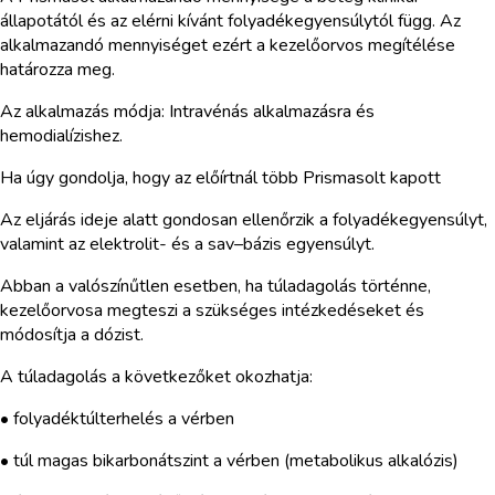
állapotától és az elérni kívánt folyadékegyensúlytól függ. Az
alkalmazandó mennyiséget ezért a kezelőorvos megítélése
határozza meg.
Az alkalmazás módja: Intravénás alkalmazásra és
hemodialízishez.
Ha úgy gondolja, hogy az előírtnál több Prismasolt kapott
Az eljárás ideje alatt gondosan ellenőrzik a folyadékegyensúlyt,
valamint az elektrolit- és a sav–bázis egyensúlyt.
Abban a valószínűtlen esetben, ha túladagolás történne,
kezelőorvosa megteszi a szükséges intézkedéseket és
módosítja a dózist.
A túladagolás a következőket okozhatja:
• folyadéktúlterhelés a vérben
• túl magas bikarbonátszint a vérben (metabolikus alkalózis)