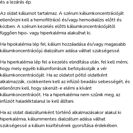
és a lezárás ép.
Az oldat káliumot tartalmaz. A szérum káliumkoncentrációját
ellenőrizni kell a hemofiltráció és/vagy hemodialízis előtt és
közben. A szérum kezelés előtti káliumkoncentrációjától
függően hipo‑ vagy hiperkalémia alakulhat ki.
Ha hipokalémia lép fel, kálium hozzáadása és/vagy magasabb
káliumkoncentrációjú dializátum adása válhat szükségessé.
Ha hiperkalémia lép fel a kezelés elindítása után, fel kell mérni,
hogy mely egyéb káliumforrások befolyásolják a vér
káliumkoncentrációját. Ha az oldatot pótló oldatként
alkalmazzák, csökkenteni kell az infúzió beadási sebességét, és
ellenőrizni kell, hogy sikerült-e elérni a kívánt
káliumkoncentrációt. Ha a hiperkalémia nem szűnik meg, az
infúziót haladéktalanul le kell állítani.
Ha az oldat dializátumként történő alkalmazásakor alakul ki
hiperkalémia, káliummentes dializátum adása válhat
szükségessé a kálium kiürítésének gyorsítása érdekében.