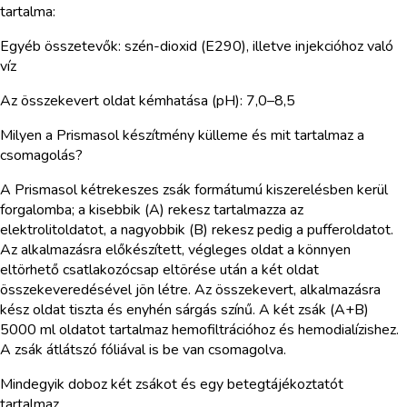
tartalma:
Egyéb összetevők: szén-dioxid (E290), illetve injekcióhoz való
víz
Az összekevert oldat kémhatása (pH): 7,0–8,5
Milyen a Prismasol készítmény külleme és mit tartalmaz a
csomagolás?
A Prismasol kétrekeszes zsák formátumú kiszerelésben kerül
forgalomba; a kisebbik (A) rekesz tartalmazza az
elektrolitoldatot, a nagyobbik (B) rekesz pedig a pufferoldatot.
Az alkalmazásra előkészített, végleges oldat a könnyen
eltörhető csatlakozócsap eltörése után a két oldat
összekeveredésével jön létre. Az összekevert, alkalmazásra
kész oldat tiszta és enyhén sárgás színű. A két zsák (A+B)
5000 ml oldatot tartalmaz hemofiltrációhoz és hemodialízishez.
A zsák átlátszó fóliával is be van csomagolva.
Mindegyik doboz két zsákot és egy betegtájékoztatót
tartalmaz.