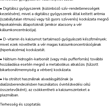
• Digitálisz gyógyszerek (különböző szív-rendellenességek
kezelésére), mivel a digitálisz gyógyszerek által keltett aritmia
(szabálytalan ritmusú vagy túl gyors szívverés) kockázata megnő
hipokalémiás állapotoknál (amikor alacsony a vér
káliumkoncentrációja).
• D-vitamin és kalciumot tartalmazó gyógyászati készítmények;
mivel ezek növelhetik a vér magas kalciumkoncentrációjának
(hiperkalcémia) kockázatát.
• Nátrium-hidrogén-karbonát (vagy más pufferforrás) további
hozzáadása esetén megnő a metabolikus alkalózis (túlzott
bikarbonátmennyiség a vérben) kockázata.
• Ha citrátot használnak alvadásgátlónak (a
dialízisberendezésben használatos óvintézkedési célú
összetevőként), az csökkentheti a kalciumszinteket a
plazmában.
Terhesség és szoptatás