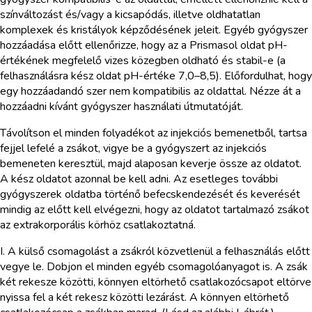
színváltozást és/vagy a kicsapódás, illetve oldhatatlan
komplexek és kristályok képződésének jeleit. Egyéb gyógyszer
hozzáadása előtt ellenőrizze, hogy az a Prismasol oldat pH-
értékének megfelelő vizes közegben oldható és stabil-e (a
felhasználásra kész oldat pH-értéke 7,0–8,5). Előfordulhat, hogy
egy hozzáadandó szer nem kompatibilis az oldattal. Nézze át a
hozzáadni kívánt gyógyszer használati útmutatóját.
Távolítson el minden folyadékot az injekciós bemenetből, tartsa
fejjel lefelé a zsákot, vigye be a gyógyszert az injekciós
bemeneten keresztül, majd alaposan keverje össze az oldatot.
A kész oldatot azonnal be kell adni. Az esetleges további
gyógyszerek oldatba történő befecskendezését és keverését
mindig az előtt kell elvégezni, hogy az oldatot tartalmazó zsákot
az extrakorporális körhöz csatlakoztatná.
I. A külső csomagolást a zsákról közvetlenül a felhasználás előtt
vegye le. Dobjon el minden egyéb csomagolóanyagot is. A zsák
két rekesze közötti, könnyen eltörhető csatlakozócsapot eltörve
nyissa fel a két rekesz közötti lezárást. A könnyen eltörhető