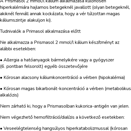
A Prismasol 2 mmol/l kálium alkalmazása különösen
hiperkalémiára hajlamos betegeknél javallott (olyan betegeknél,
akiknél fennáll annak kockázata, hogy a vér túlzottan magas
káliumszintje alakuljon ki).
Tudnivalók a Primasol alkalmazása előtt
Ne alkalmazza a Prismasol 2 mmol/l kálium készítményt az
alábbi esetekben:
• Allergia a hatóanyagok bármelyikére vagy a gyógyszer
(6. pontban felsorolt) egyéb összetevőjére
• Kórosan alacsony káliumkoncentráció a vérben (hipokalémia)
• Kórosan magas bikarbonát-koncentráció a vérben (metabolikus
alkalózis)
Nem zárható ki, hogy a Prismasolban kukorica-antigén van jelen.
Nem végezhető hemofiltráció/dialízis a következő esetekben:
• Veseelégtelenség hangsúlyos hiperkatabolizmussal (kórosan