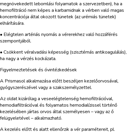
megnövekedett lebomlási folyamatok a szervezetben), ha a
hemofiltráció nem képes a karbamidnak a vérben való magas
koncentrációja által okozott tünetek (az urémiás tünetek)
elhárítására.
• Elégtelen artériás nyomás a vérerekhez való hozzáférés
szempontjából.
• Csökkent véralvadási képesség (szisztémás antikoagulálás),
ha nagy a vérzés kockázata.
Figyelmeztetések és óvintézkedések
A Prismasol alkalmazása előtt beszéljen kezelőorvosával,
gyógyszerészével vagy a szakszemélyzettel.
Az oldat kizárólag a veseelégtelenség hemofiltrációval,
hemodiafiltrációval és folyamatos hemodialízissel történő
kezelésében jártas orvos által személyesen – vagy az ő
felügyeletével – alkalmazható.
A kezelés előtt és alatt ellenőrzik a vér paramétereit, pl.