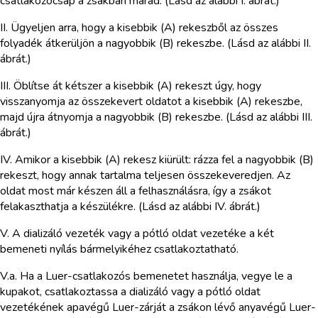
csatlakozócsap a zsákban marad. (Lásd az alábbi I. ábrát.)
II. Ügyeljen arra, hogy a kisebbik (A) rekeszből az összes
folyadék átkerüljön a nagyobbik (B) rekeszbe. (Lásd az alábbi II.
ábrát.)
III. Öblítse át kétszer a kisebbik (A) rekeszt úgy, hogy
visszanyomja az összekevert oldatot a kisebbik (A) rekeszbe,
majd újra átnyomja a nagyobbik (B) rekeszbe. (Lásd az alábbi III.
ábrát.)
IV. Amikor a kisebbik (A) rekesz kiürült: rázza fel a nagyobbik (B)
rekeszt, hogy annak tartalma teljesen összekeveredjen. Az
oldat most már készen áll a felhasználásra, így a zsákot
felakaszthatja a készülékre. (Lásd az alábbi IV. ábrát.)
V. A dializáló vezeték vagy a pótló oldat vezetéke a két
bemeneti nyílás bármelyikéhez csatlakoztatható.
V.a. Ha a Luer-csatlakozós bemenetet használja, vegye le a
kupakot, csatlakoztassa a dializáló vagy a pótló oldat
vezetékének apavégű Luer-zárját a zsákon lévő anyavégű Luer-