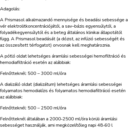
Adagolás:
A Prismasol alkalmazandó mennyisége és beadási sebessége a
vér elektrolitkoncentrációjától, a sav–bázis egyensúlytól, a
folyadékegyensúlytól és a beteg általános klinikai állapotától
függ. A Prismasol beadását (a dózist, az infúzió sebességét és
az összesített térfogatot) orvosnak kell meghatároznia.
A pótló oldat lehetséges áramlási sebességei hemofiltráció és
hemodiafiltráció esetén az alábbiak:
Felnőtteknél: 500 – 3000 ml/óra
A dializáló oldat (dializátum) lehetséges áramlási sebességei
folyamatos hemodialízis és folyamatos hemodiafiltráció esetén
az alábbiak:
Felnőtteknél: 500 – 2500 ml/óra
Felnőtteknél általában a 2000‑2500 ml/óra körüli áramlási
sebességet használják, ami megközelítőleg napi 48‑60 l