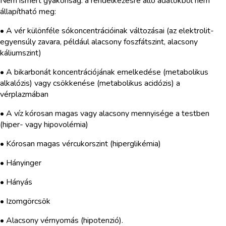
Nem ismert gyakoriság: a rendelkezésre álló adatokból nem
állapítható meg:
• A vér különféle sókoncentrációinak változásai (az elektrolit-
egyensúly zavara, például alacsony foszfátszint, alacsony
káliumszint)
• A bikarbonát koncentrációjának emelkedése (metabolikus
alkalózis) vagy csökkenése (metabolikus acidózis) a
vérplazmában
• A víz kórosan magas vagy alacsony mennyisége a testben
(hiper- vagy hipovolémia)
• Kórosan magas vércukorszint (hiperglikémia)
• Hányinger
• Hányás
• Izomgörcsök
• Alacsony vérnyomás (hipotenzió).