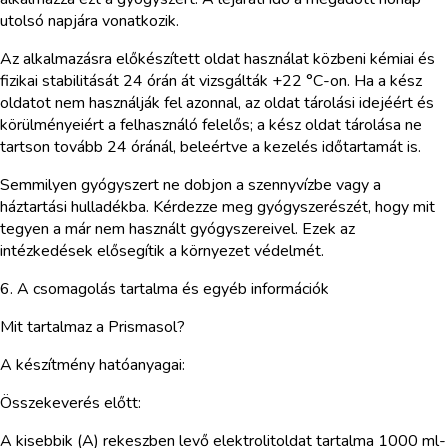
utolsó napjára vonatkozik.
Az alkalmazásra előkészített oldat használat közbeni kémiai és
fizikai stabilitását 24 órán át vizsgálták +22 °C-on. Ha a kész
oldatot nem használják fel azonnal, az oldat tárolási idejéért és
körülményeiért a felhasználó felelős; a kész oldat tárolása ne
tartson tovább 24 óránál, beleértve a kezelés időtartamát is.
Semmilyen gyógyszert ne dobjon a szennyvízbe vagy a
háztartási hulladékba. Kérdezze meg gyógyszerészét, hogy mit
tegyen a már nem használt gyógyszereivel. Ezek az
intézkedések elősegítik a környezet védelmét.
6. A csomagolás tartalma és egyéb információk
Mit tartalmaz a Prismasol?
A készítmény hatóanyagai:
Összekeverés előtt:
A kisebbik (A) rekeszben levő elektrolitoldat tartalma 1000 ml-