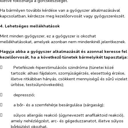
illetve fokozhatja a görcskészséget.
Ha bármilyen további kérdése van a gyógyszer alkalmazásával
kapcsolatban, kérdezze meg kezelőorvosát vagy gyógyszerészét.
4. Lehetséges mellékhatások
Mint minden gyógyszer, ez a gyógyszer is okozhat
mellékhatásokat, amelyek azonban nem mindenkinél jelentkeznek.
Hagyja abba a gyógyszer alkalmazását és azonnal keresse fel
kezelőorvosát, ha a következő tünetek bármelyikét tapasztalja:
​
Petefészek-hiperstimulációs szindróma (tünetei közé
tartozik: alhasi fájdalom, szomjúságérzés, elesettség érzése,
illetve ritkábban hányás, csökkent mennyiségű és sűrű vizelet
ürítése, testsúlynövekedés);
​
depresszió;
​
a bőr- és a szemfehérje besárgulása (sárgaság);
​
súlyos allergiás reakció (úgynevezett anafilaktoid reakció),
amely nehézlégzést, arc- és gégeduzzanatot, illetve súlyos
bőrkiütést okozhat.