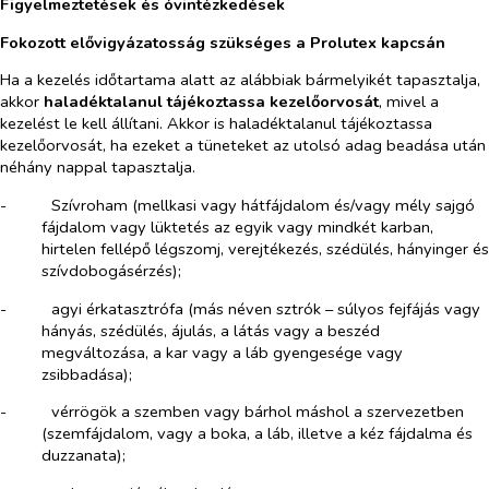
Figyelmeztetések és óvintézkedések
Fokozott elővigyázatosság szükséges a Prolutex kapcsán
Ha a kezelés időtartama alatt az alábbiak bármelyikét tapasztalja,
akkor
haladéktalanul tájékoztassa kezelőorvosát
, mivel a
kezelést le kell állítani. Akkor is haladéktalanul tájékoztassa
kezelőorvosát, ha ezeket a tüneteket az utolsó adag beadása után
néhány nappal tapasztalja.
-​
Szívroham (mellkasi vagy hátfájdalom és/vagy mély sajgó
fájdalom vagy lüktetés az egyik vagy mindkét karban,
hirtelen fellépő légszomj, verejtékezés, szédülés, hányinger és
szívdobogásérzés);
-​
agyi érkatasztrófa (más néven sztrók – súlyos fejfájás vagy
hányás, szédülés, ájulás, a látás vagy a beszéd
megváltozása, a kar vagy a láb gyengesége vagy
zsibbadása);
-​
vérrögök a szemben vagy bárhol máshol a szervezetben
(szemfájdalom, vagy a boka, a láb, illetve a kéz fájdalma és
duzzanata);