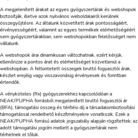
A megjelenített árakat az egyes gyógyszertárak és webshopok
biztosítják, illetve azok nyilvános weboldalairól kerülnek
összegyűjtésre. Az általunk közvetített árak pontosságáért,
érvényességéért, valamint az egyes termékek elérhetőségéért
sem gyógyszertárakban, sem webshopokban felelősséget nem
vállalunk.
A webshopok árai dinamikusan változhatnak, ezért kérjük,
ellenőrizze a pontos árat és elérhetőséget közvetlenül a
webshopban. A feltüntetett összegek bruttó fogyasztói árak,
készlet erejéig vagy visszavonásig érvényesek és forintban
értendők.
A vényköteles (Rx) gyógyszerekhez kapcsolódóan a
NEAK/PUPHA forrásból megjelenített bruttó fogyasztói ár
(BFA), támogatási összeg és térítési díj a társadalombiztosítási
támogatással rendelhető készítményekre vonatkozik. Ezek a
NEAK/PUPHA forrású adatok jogszabály alapján rögzítettek; az
adott támogatási jogcím mellett a gyógyszertárak nem
térhetnek el tőlük.