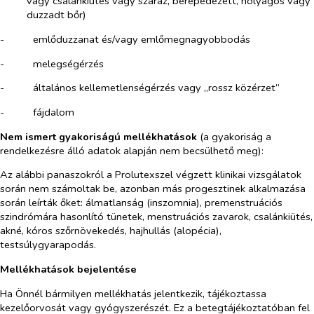
vagy csalánkiütés vagy száraz, berepedezett, hólyagos vagy
duzzadt bőr)
-​
emlőduzzanat és/vagy emlőmegnagyobbodás
-​
melegségérzés
-​
általános kellemetlenségérzés vagy „rossz közérzet”
-​
fájdalom
Nem ismert gyakoriságú mellékhatások
(a gyakoriság a
rendelkezésre álló adatok alapján nem becsülhető meg):
Az alábbi panaszokról a Prolutexszel végzett klinikai vizsgálatok
során nem számoltak be, azonban más progesztinek alkalmazása
során leírták őket: álmatlanság (inszomnia), premenstruációs
szindrómára hasonlító tünetek, menstruációs zavarok, csalánkiütés,
akné, kóros szőrnövekedés, hajhullás (alopécia),
testsúlygyarapodás.
Mellékhatások bejelentése
Ha Önnél bármilyen mellékhatás jelentkezik, tájékoztassa
kezelőorvosát vagy gyógyszerészét. Ez a betegtájékoztatóban fel