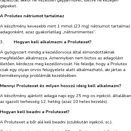
gépeket.
A Prolutex nátriumot tartalmaz
A készítmény kevesebb mint 1 mmol (23 mg) nátriumot tartalmaz
adagonként, azaz gyakorlatilag „nátriummentes”.
3.​
Hogyan kell alkalmazni a Prolutexet?
A gyógyszert mindig a kezelőorvosa által elmondottaknak
megfelelően alkalmazza. Amennyiben nem biztos az adagolást
illetően, kérdezze meg kezelőorvosát. Ne feledje, hogy a Prolutex
csak egy olyan orvos felügyelete alatt alkalmazható, aki jártas a
termékenységi problémák kezelésében.
Mennyi Prolutexet és milyen hosszú ideig kell alkalmazni?
A készítmény ajánlott adagja napi egy 25 mg-os injekció, általában
az igazolt terhesség 12. hetéig (azaz 10 hetes kezelés).
Hogyan kell beadni a Prolutexet?
A Prolutexet a bőr alá kell beadni (szubkután injekció, sc.).