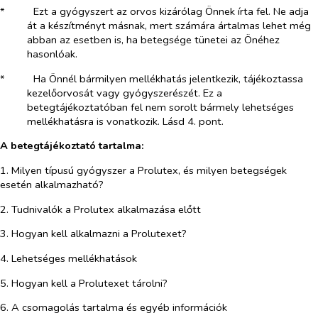
*​
Ezt a gyógyszert az orvos kizárólag Önnek írta fel. Ne adja
át a készítményt másnak, mert számára ártalmas lehet még
abban az esetben is, ha betegsége tünetei az Önéhez
hasonlóak.
*​
Ha Önnél bármilyen mellékhatás jelentkezik, tájékoztassa
kezelőorvosát vagy gyógyszerészét. Ez a
betegtájékoztatóban fel nem sorolt bármely lehetséges
mellékhatásra is vonatkozik
.
Lásd 4. pont.
A betegtájékoztató tartalma:
1. Milyen típusú gyógyszer a Prolutex, és milyen betegségek
esetén alkalmazható?
2. Tudnivalók a Prolutex alkalmazása előtt
3. Hogyan kell alkalmazni a Prolutexet?
4. Lehetséges mellékhatások
5. Hogyan kell a Prolutexet tárolni?
6. A csomagolás tartalma és egyéb információk