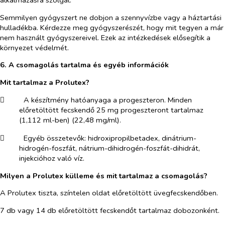
Semmilyen gyógyszert ne dobjon a szennyvízbe vagy a háztartási
hulladékba. Kérdezze meg gyógyszerészét, hogy mit tegyen a már
nem használt gyógyszereivel. Ezek az intézkedések elősegítik a
környezet védelmét.
6. A csomagolás tartalma és egyéb információk
Mit tartalmaz a Prolutex?
​
A készítmény hatóanyaga a progeszteron. Minden
előretöltött fecskendő 25 mg progeszteront tartalmaz
(1,112 ml-ben) (22,48 mg/ml).
​
Egyéb összetevők: hidroxipropilbetadex, dinátrium-
hidrogén-foszfát, nátrium-dihidrogén-foszfát-dihidrát,
injekcióhoz való víz.
Milyen a Prolutex külleme és mit tartalmaz a csomagolás?
A Prolutex tiszta, színtelen oldat előretöltött üvegfecskendőben.
7 db vagy 14 db előretöltött fecskendőt tartalmaz dobozonként.