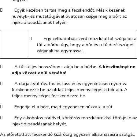
​
Egyik kezében tartsa meg a fecskendőt. Másik kezének
hüvelyk- és mutatóujjával óvatosan csípje meg a bőrt az
injekció beadásának helyén.
​
Egy célbadobásszerű mozdulattal szúrja be a
tűt a bőrbe úgy, hogy a bőr és a tű derékszöget
zárjanak be egymással.
​
A tűt teljes hosszában szúrja be a bőrbe.
A készítményt ne
adja közvetlenül vénába!
​
A dugattyút óvatosan, lassan és egyenletesen nyomva
fecskendezze be az oldat teljes mennyiségét a bőr alá. A
teljes mennyiséget fecskendezze be.
​
Engedje el a bőrt, majd egyenesen húzza ki a tűt.
​
Egy alkoholos törlővel, körkörös mozdulatokkal törölje le az
injekció beadásának helyét.
Az előretöltött fecskendő kizárólag egyszeri alkalmazásra szolgál.