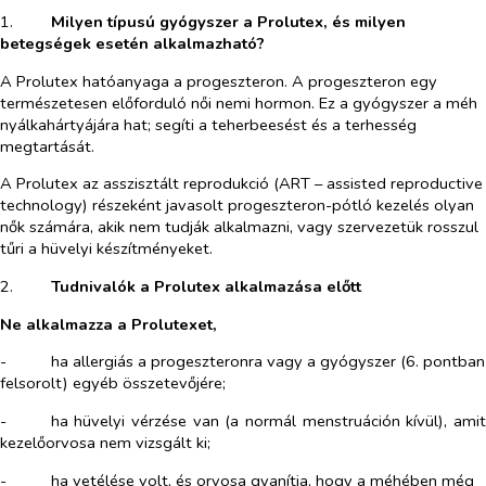
1.​
Milyen típusú gyógyszer a Prolutex, és milyen
betegségek esetén alkalmazható?
A Prolutex hatóanyaga a progeszteron. A progeszteron egy
természetesen előforduló női nemi hormon. Ez a gyógyszer a méh
nyálkahártyájára hat; segíti a teherbeesést és a terhesség
megtartását.
A Prolutex az asszisztált reprodukció (ART – assisted reproductive
technology) részeként javasolt progeszteron-pótló kezelés olyan
nők számára, akik nem tudják alkalmazni, vagy szervezetük rosszul
tűri a hüvelyi készítményeket.
2.​
Tudnivalók a Prolutex alkalmazása előtt
Ne alkalmazza a Prolutexet,
-​
ha allergiás a progeszteronra vagy a gyógyszer (6. pontban
felsorolt) egyéb összetevőjére;
-​
ha hüvelyi vérzése van (a normál menstruáción kívül), amit
kezelőorvosa nem vizsgált ki;
-​
ha vetélése volt, és orvosa gyanítja, hogy a méhében még