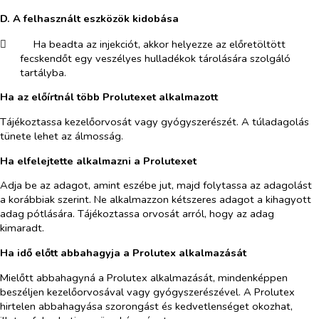
D. A felhasznált eszközök kidobása
​
Ha beadta az injekciót, akkor helyezze az előretöltött
fecskendőt egy veszélyes hulladékok tárolására szolgáló
tartályba.
Ha az előírtnál több Prolutexet alkalmazott
Tájékoztassa kezelőorvosát vagy gyógyszerészét. A túladagolás
tünete lehet az álmosság.
Ha elfelejtette alkalmazni a Prolutexet
Adja be az adagot, amint eszébe jut, majd folytassa az adagolást
a korábbiak szerint. Ne alkalmazzon kétszeres adagot a kihagyott
adag pótlására. Tájékoztassa orvosát arról, hogy az adag
kimaradt.
Ha idő előtt abbahagyja a Prolutex alkalmazását
Mielőtt abbahagyná a Prolutex alkalmazását, mindenképpen
beszéljen kezelőorvosával vagy gyógyszerészével. A Prolutex
hirtelen abbahagyása szorongást és kedvetlenséget okozhat,