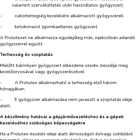
valamint szervátültetés után használatos gyógyszer);
-​
cukorbetegség kezelésére alkalmazott gyógyszerek;
-​
ketokonazol (gombaellenes gyógyszer).
A Prolutexet ne alkalmazza egyidejűleg más, injekcióban adandó
gyógyszerrel együtt.
Terhesség és szoptatás
Mielőtt bármilyen gyógyszert elkezdene szedni, beszélje meg
kezelőorvosával vagy gyógyszerészével.
-​
A Prolutex alkalmazható a terhesség első három
hónapjában.
-​
E gyógyszer alkalmazása nem javasolt a szoptatás ideje
alatt.
A készítmény hatásai a gépjárművezetéshez és a gépek
kezeléséhez szükséges képességekre
Ha a Prolutex-kezelés ideje alatt álmosságot és/vagy szédülést
tapasztal, akkor ne vezessen gépjárművet, illetve ne kezeljen