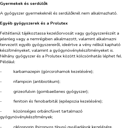
Gyermekek és serdülők
A gyógyszer gyermekeknél és serdülőknél nem alkalmazható.
Egyéb gyógyszerek és a Prolutex
Feltétlenül tájékoztassa kezelőorvosát vagy gyógyszerészét a
jelenleg vagy a nemrégiben alkalmazott, valamint alkalmazni
tervezett egyéb gyógyszereiről, ideértve a vény nélkül kapható
készítményeket, valamint a gyógynövénykészítményeket is.
Néhány gyógyszer és a Prolutex között kölcsönhatás léphet fel.
Például:
-​
karbamazepin (görcsrohamok kezelésére);
-​
rifampicin (antibiotikum);
-​
grizeofulvin (gombaellenes gyógyszer);
-​
fenitoin és fenobarbitál (epilepszia kezelésére);
-​
közönséges orbáncfüvet tartalmazó
gyógynövénykészítmények;
-​
ciklosporin (bizonyos típusú gyulladások kezelésére,