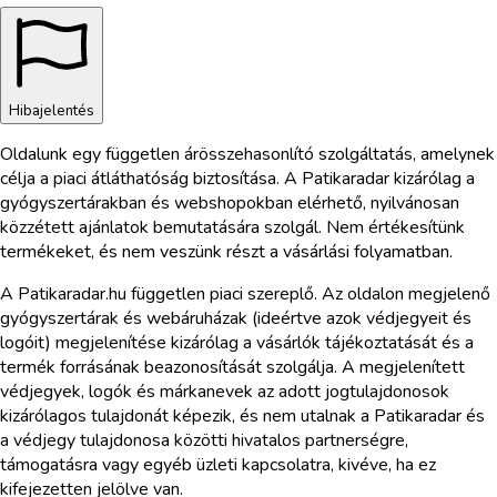
Hibajelentés
Oldalunk egy független árösszehasonlító szolgáltatás, amelynek
célja a piaci átláthatóság biztosítása. A Patikaradar kizárólag a
gyógyszertárakban és webshopokban elérhető, nyilvánosan
közzétett ajánlatok bemutatására szolgál. Nem értékesítünk
termékeket, és nem veszünk részt a vásárlási folyamatban.
A Patikaradar.hu független piaci szereplő. Az oldalon megjelenő
gyógyszertárak és webáruházak (ideértve azok védjegyeit és
logóit) megjelenítése kizárólag a vásárlók tájékoztatását és a
termék forrásának beazonosítását szolgálja. A megjelenített
védjegyek, logók és márkanevek az adott jogtulajdonosok
kizárólagos tulajdonát képezik, és nem utalnak a Patikaradar és
a védjegy tulajdonosa közötti hivatalos partnerségre,
támogatásra vagy egyéb üzleti kapcsolatra, kivéve, ha ez
kifejezetten jelölve van.