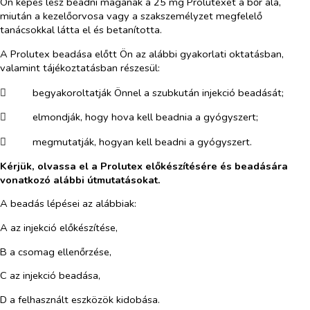
Ön képes lesz beadni magának a 25 mg Prolutexet a bőr alá,
miután a kezelőorvosa vagy a szakszemélyzet megfelelő
tanácsokkal látta el és betanította.
A Prolutex beadása előtt Ön az alábbi gyakorlati oktatásban,
valamint tájékoztatásban részesül:
​
begyakoroltatják Önnel a szubkután injekció beadását;
​
elmondják, hogy hova kell beadnia a gyógyszert;
​
megmutatják, hogyan kell beadni a gyógyszert.
Kérjük, olvassa el a Prolutex előkészítésére és beadására
vonatkozó alábbi útmutatásokat.
A beadás lépései az alábbiak:
A az injekció előkészítése,
B a csomag ellenőrzése,
C az injekció beadása,
D a felhasznált eszközök kidobása.