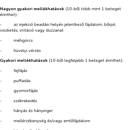
Nagyon gyakori mellékhatások
(10-ből több mint 1 beteget
érinthet):
-​
az injekció beadási helyén jelentkező fájdalom, bőrpír,
viszketés, irritáció vagy duzzanat
-​
méhgörcs
-​
hüvelyi vérzés
Gyakori mellékhatások
(10-ből legfeljebb 1 beteget érinthet):
-​
fejfájás
-​
puffadás
-​
gyomorfájás
-​
székrekedés
-​
hányás és hányinger
-​
mellérzékenység és/vagy emlőfájdalom