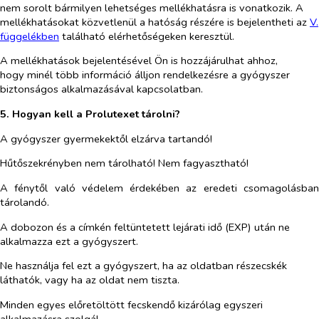
nem sorolt bármilyen lehetséges mellékhatásra is vonatkozik
.
A
mellékhatásokat közvetlenül a hatóság részére is bejelentheti az
V.
füg
g
elékben
található elérhetőségeken keresztül.
A mellékhatások bejelentésével Ön is hozzájárulhat ahhoz,
hogy minél több információ álljon rendelkezésre a gyógyszer
biztonságos alkalmazásával kapcsolatban.
5. Hogyan kell a Prolutexet tárolni?
A gyógyszer gyermekektől elzárva tartandó!
Hűtőszekrényben nem tárolható! Nem fagyasztható!
A fénytől való védelem érdekében az eredeti csomagolásban
tárolandó.
A dobozon és a címkén feltüntetett lejárati idő (EXP) után ne
alkalmazza ezt a gyógyszert.
Ne használja fel ezt a gyógyszert, ha az oldatban részecskék
láthatók, vagy ha az oldat nem tiszta.
Minden egyes előretöltött fecskendő kizárólag egyszeri
alkalmazásra szolgál.