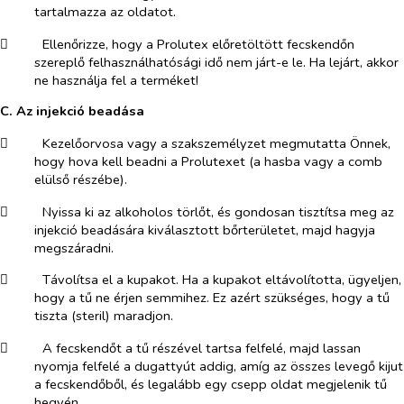
tartalmazza az oldatot.
​
Ellenőrizze, hogy a Prolutex előretöltött fecskendőn
szereplő felhasználhatósági idő nem járt-e le. Ha lejárt, akkor
ne használja fel a terméket!
C. Az injekció beadása
​
Kezelőorvosa vagy a szakszemélyzet megmutatta Önnek,
hogy hova kell beadni a Prolutexet (a hasba vagy a comb
elülső részébe).
​
Nyissa ki az alkoholos törlőt, és gondosan tisztítsa meg az
injekció beadására kiválasztott bőrterületet, majd hagyja
megszáradni.
​
Távolítsa el a kupakot. Ha a kupakot eltávolította, ügyeljen,
hogy a tű ne érjen semmihez. Ez azért szükséges, hogy a tű
tiszta (steril) maradjon.
​
A fecskendőt a tű részével tartsa felfelé, majd lassan
nyomja felfelé a dugattyút addig, amíg az összes levegő kijut
a fecskendőből, és legalább egy csepp oldat megjelenik tű
hegyén.