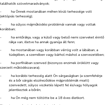
találhatók szövetmaradványok;
-​
ha Önnek mostanában méhen kívüli terhessége volt
(ektópiás terhesség);
-​
ha súlyos májműködési problémái vannak vagy voltak
korábban;
-​
ha emlőrákja, vagy a külső vagy belső nemi szerveket érintő
rákja van, illetve ha annak gyanúja áll fenn;
-​
ha mostanában vagy korábban vérrög volt a lábában, a
tüdejében, a szemében vagy bárhol máshol a szervezetében;
-​
ha porfíriában szenved (bizonyos enzimek öröklött vagy
szerzett működészavara);
-​
ha korábbi terhesség alatt Ön sárgaságban (a szemfehérje
és a bőr sárgás elszíneződése májproblémák miatt)
szenvedett, súlyos viszketés lépett fel és/vagy hólyagok
jelentkeztek a bőrén;
-​
ha Ön még nem töltötte be a 18 éves életkort.