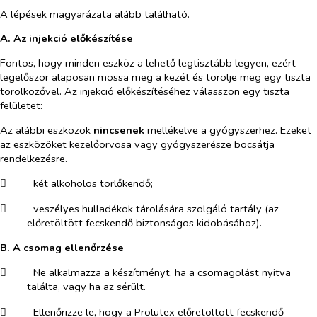
A lépések magyarázata alább található.
A. Az injekció előkészítése
Fontos, hogy minden eszköz a lehető legtisztább legyen, ezért
legelőször alaposan mossa meg a kezét és törölje meg egy tiszta
törölközővel. Az injekció előkészítéséhez válasszon egy tiszta
felületet:
Az alábbi eszközök
nincsenek
mellékelve a gyógyszerhez. Ezeket
az eszközöket kezelőorvosa vagy gyógyszerésze bocsátja
rendelkezésre.
​
két alkoholos törlőkendő;
​
veszélyes hulladékok tárolására szolgáló tartály (az
előretöltött fecskendő biztonságos kidobásához).
B. A csomag ellenőrzése
​
Ne alkalmazza a készítményt, ha a csomagolást nyitva
találta, vagy ha az sérült.
​
Ellenőrizze le, hogy a Prolutex előretöltött fecskendő