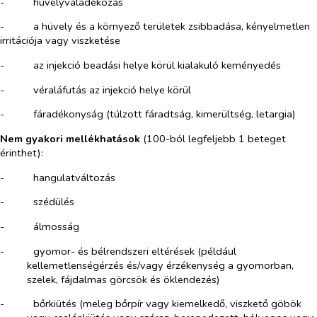
-​
hüvelyváladékozás
-​
a hüvely és a környező területek zsibbadása, kényelmetlen
irritációja vagy viszketése
-​
az injekció beadási helye körül kialakuló keményedés
-​
véraláfutás az injekció helye körül
-​
fáradékonyság (túlzott fáradtság, kimerültség, letargia)
Nem gyakori mellékhatások
(100-ból legfeljebb 1 beteget
érinthet):
-​
hangulatváltozás
-​
szédülés
-​
álmosság
-​
gyomor- és bélrendszeri eltérések (például
kellemetlenségérzés és/vagy érzékenység a gyomorban,
szelek, fájdalmas görcsök és öklendezés)
-​
bőrkiütés (meleg bőrpír vagy kiemelkedő, viszkető göbök