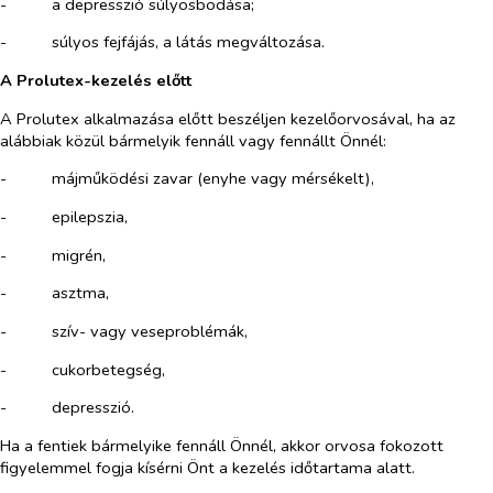
-​
a depresszió súlyosbodása;
-​
súlyos fejfájás, a látás megváltozása.
A Prolutex-kezelés előtt
A Prolutex alkalmazása előtt beszéljen kezelőorvosával, ha az
alábbiak közül bármelyik fennáll vagy fennállt Önnél:
-​
májműködési zavar (enyhe vagy mérsékelt),
-​
epilepszia,
-​
migrén,
-​
asztma,
-​
szív- vagy veseproblémák,
-​
cukorbetegség,
-​
depresszió.
Ha a fentiek bármelyike fennáll Önnél, akkor orvosa fokozott
figyelemmel fogja kísérni Önt a kezelés időtartama alatt.