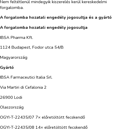
Nem feltétlenül mindegyik kiszerelés kerül kereskedelmi
forgalomba.
A forgalomba hozatali engedély jogosultja és a gyártó
A forgalomba hozatali engedély jogosultja
IBSA Pharma Kft.
1124 Budapest, Fodor utca 54/B
Magyarország
Gyártó
IBSA Farmaceutici Italia Srl.
Via Martiri di Cefalonia 2
26900 Lodi
Olaszország
OGYI-T-22435/07 7× előretöltött fecskendő
OGYI-T-22435/08 14× előretöltött fecskendő