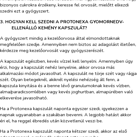
bizonyos cukrokra érzékeny, keresse fel orvosát, mielőtt elkezdi
szedni ezt a gyógyszert.
3. HOGYAN KELL SZEDNI A PROTONEXA GYOMORNEDV-
ELLENÁLLÓ KEMÉNY KAPSZULÁT?
A gyógyszert mindig a kezelőorvosa által elmondottaknak
megfelelően szedje. Amennyiben nem biztos az adagolást illetően,
kérdezze meg kezelőorvosát vagy gyógyszerészét.
A kapszulát egészben, kevés vízzel kell lenyelni. Amennyiben úgy
érzi, hogy a kapszulát nehéz lenyelnie, akkor orvosa más
alkalmazási módot javasolhat. A kapszulát ne törje szét vagy rágja
szét. Olyan betegeknél, akiknél nyelési nehézség áll fenn, a
kapszula kinyitása és a benne lévő granulumoknak kevés vízben,
alma/paradicsomlében vagy kevés joghurtban, almapürében való
elkeverése javasolható.
Ha a Protonexa kapszulát naponta egyszer szedi, igyekezzen a
napnak ugyanabban a szakában bevenni. A legjobb hatást akkor
éri el, ha reggel ébredés után közvetlenül veszi be.
Ha a Protonexa kapszulát naponta kétszer szedi, akkor az első