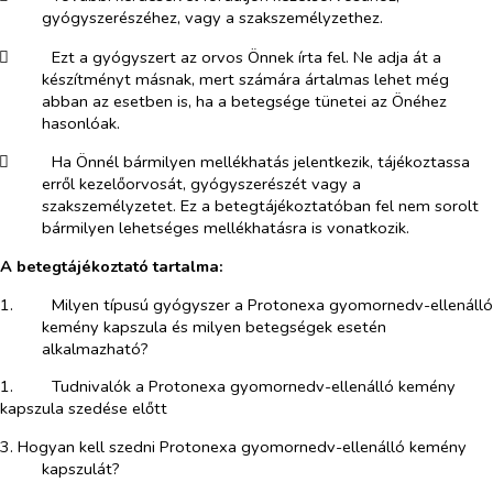
gyógyszerészéhez, vagy a szakszemélyzethez.
​
Ezt a gyógyszert az orvos Önnek írta fel. Ne adja át a
készítményt másnak, mert számára ártalmas lehet még
abban az esetben is, ha a betegsége tünetei az Önéhez
hasonlóak.
​
Ha Önnél bármilyen mellékhatás jelentkezik, tájékoztassa
erről kezelőorvosát, gyógyszerészét vagy a
szakszemélyzetet. Ez a betegtájékoztatóban fel nem sorolt
bármilyen lehetséges mellékhatásra is vonatkozik.
A betegtájékoztató tartalma:
1.​
Milyen típusú gyógyszer a Protonexa gyomornedv-ellenálló
kemény kapszula és milyen betegségek esetén
alkalmazható?
1.​
Tudnivalók a Protonexa gyomornedv-ellenálló kemény
kapszula szedése előtt
3. Hogyan kell szedni Protonexa gyomornedv-ellenálló kemény
kapszulát?