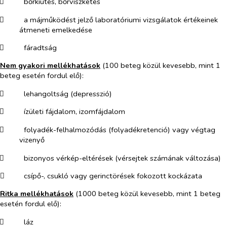
​
bőrkiütés, bőrviszketés
​
a májműködést jelző laboratóriumi vizsgálatok értékeinek
átmeneti emelkedése
​
fáradtság
Nem gyakori mellékhatások
(100 beteg közül kevesebb, mint 1
beteg esetén fordul elő):
​
lehangoltság (depresszió)
​
ízületi fájdalom, izomfájdalom
​
folyadék-felhalmozódás (folyadékretenció) vagy végtag
vizenyő
​
bizonyos vérkép-eltérések (vérsejtek számának változása)
​
csípő-, csukló vagy gerinctörések fokozott kockázata
Ritka mellékhatások
(1000 beteg közül kevesebb, mint 1 beteg
esetén fordul elő):
​
láz