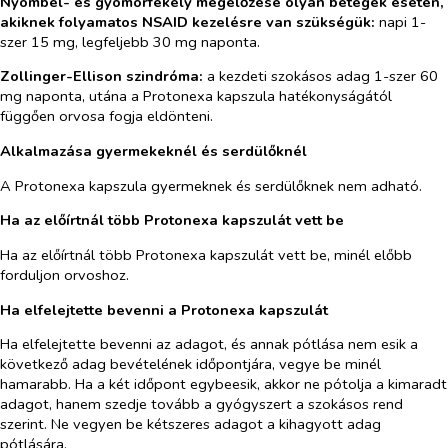
Nyombél- és gyomorfekély megelőzése olyan betegek esetén,
akiknek folyamatos NSAID kezelésre van szükségük:
napi 1-
szer 15 mg, legfeljebb 30 mg naponta.
Zollinger-Ellison szindróma:
a kezdeti szokásos adag 1-szer 60
mg naponta, utána a Protonexa kapszula hatékonyságától
függően orvosa fogja eldönteni.
Alkalmazása gyermekeknél és serdülőknél
A Protonexa kapszula gyermeknek és serdülőknek nem adható.
Ha az előírtnál több Protonexa kapszulát vett be
Ha az előírtnál több Protonexa kapszulát vett be, minél előbb
forduljon orvoshoz.
Ha elfelejtette bevenni a Protonexa
kapszulát
Ha elfelejtette bevenni az adagot, és annak pótlása nem esik a
következő adag bevételének időpontjára, vegye be minél
hamarabb. Ha a két időpont egybeesik, akkor ne pótolja a kimaradt
adagot, hanem szedje tovább a gyógyszert a szokásos rend
szerint. Ne vegyen be kétszeres adagot a kihagyott adag
pótlására.