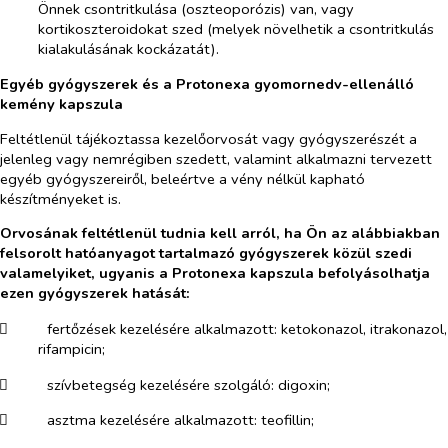
Önnek csontritkulása (oszteoporózis) van, vagy
kortikoszteroidokat szed (melyek növelhetik a csontritkulás
kialakulásának kockázatát).
Egyéb gyógyszerek és a Protonexa gyomornedv-ellenálló
kemény kapszula
Feltétlenül tájékoztassa kezelőorvosát vagy gyógyszerészét a
jelenleg vagy nemrégiben szedett, valamint alkalmazni tervezett
egyéb gyógyszereiről, beleértve a vény nélkül kapható
készítményeket is.
Orvosának feltétlenül tudnia kell arról, ha Ön az alábbiakban
felsorolt hatóanyagot tartalmazó gyógyszerek közül szedi
valamelyiket, ugyanis a Protonexa kapszula
befolyásolhatja
ezen gyógyszerek hatását:
​
fertőzések kezelésére alkalmazott: ketokonazol, itrakonazol,
rifampicin;
​
szívbetegség kezelésére szolgáló: digoxin;
​
asztma kezelésére alkalmazott: teofillin;