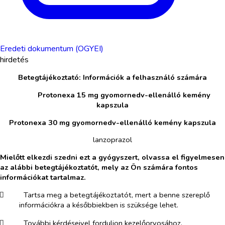
Eredeti dokumentum (OGYEI)
hirdetés
Betegtájékoztató: Információk a felhasználó számára
​
Protonexa 15 mg gyomornedv-ellenálló kemény
kapszula
Protonexa 30 mg gyomornedv-ellenálló kemény kapszula
lanzoprazol
Mielőtt elkezdi szedni ezt a gyógyszert, olvassa el figyelmesen
az alábbi betegtájékoztatót, mely az Ön számára fontos
információkat tartalmaz.
​
Tartsa meg a betegtájékoztatót, mert a benne szereplő
információkra a későbbiekben is szüksége lehet.
​
További kérdéseivel forduljon kezelőorvosához,