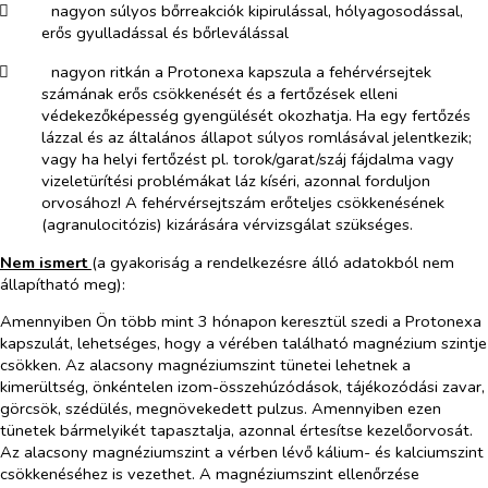
​
nagyon súlyos bőrreakciók kipirulással, hólyagosodással,
erős gyulladással és bőrleválással
​
nagyon ritkán a Protonexa kapszula a fehérvérsejtek
számának erős csökkenését és a fertőzések elleni
védekezőképesség gyengülését okozhatja. Ha egy fertőzés
lázzal és az általános állapot súlyos romlásával jelentkezik;
vagy ha helyi fertőzést pl. torok/garat/száj fájdalma vagy
vizeletürítési problémákat láz kíséri, azonnal forduljon
orvosához! A fehérvérsejtszám erőteljes csökkenésének
(agranulocitózis) kizárására vérvizsgálat szükséges.
Nem ismert
(a gyakoriság a rendelkezésre álló adatokból nem
állapítható meg):
Amennyiben Ön több mint 3 hónapon keresztül szedi a Protonexa
kapszulát, lehetséges, hogy a vérében található magnézium szintje
csökken. Az alacsony magnéziumszint tünetei lehetnek a
kimerültség, önkéntelen izom-összehúzódások, tájékozódási zavar,
görcsök, szédülés, megnövekedett pulzus. Amennyiben ezen
tünetek bármelyikét tapasztalja, azonnal értesítse kezelőorvosát.
Az alacsony magnéziumszint a vérben lévő kálium- és kalciumszint
csökkenéséhez is vezethet. A magnéziumszint ellenőrzése