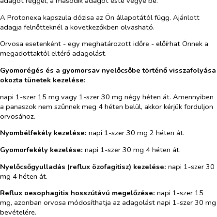
adagot reggel, a második adagot este vegye be.
A Protonexa kapszula dózisa az Ön állapotától függ. Ajánlott
adagja felnőtteknél a következőkben olvasható.
Orvosa esetenként - egy meghatározott időre - előírhat Önnek a
megadottaktól eltérő adagolást.
Gyomorégés és a gyomorsav nyelőcsőbe történő visszafolyása
okozta tünetek kezelése:
napi 1-szer 15 mg vagy 1-szer 30 mg négy héten át. Amennyiben
a panaszok nem szűnnek meg 4 héten belül, akkor kérjük forduljon
orvosához.
Nyombélfekély kezelése:
napi 1-szer 30 mg 2 héten át.
Gyomorfekély kezelése:
napi 1-szer 30 mg 4 héten át.
Nyelőcsőgyulladás (reflux özofagitisz) kezelése:
napi 1-szer 30
mg 4 héten át.
Reflux oesophagitis hosszútávú megelőzése:
napi 1-szer 15
mg, azonban orvosa módosíthatja az adagolást napi 1-szer 30 mg
bevételére.