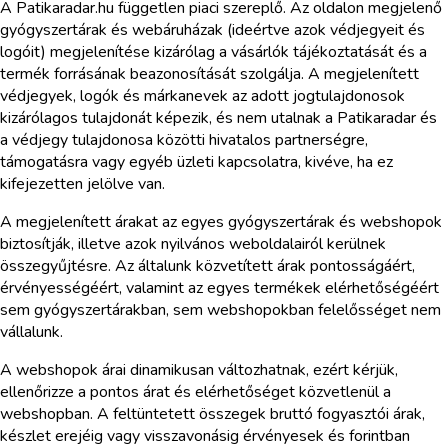
A Patikaradar.hu független piaci szereplő. Az oldalon megjelenő
gyógyszertárak és webáruházak (ideértve azok védjegyeit és
logóit) megjelenítése kizárólag a vásárlók tájékoztatását és a
termék forrásának beazonosítását szolgálja. A megjelenített
védjegyek, logók és márkanevek az adott jogtulajdonosok
kizárólagos tulajdonát képezik, és nem utalnak a Patikaradar és
a védjegy tulajdonosa közötti hivatalos partnerségre,
támogatásra vagy egyéb üzleti kapcsolatra, kivéve, ha ez
kifejezetten jelölve van.
A megjelenített árakat az egyes gyógyszertárak és webshopok
biztosítják, illetve azok nyilvános weboldalairól kerülnek
összegyűjtésre. Az általunk közvetített árak pontosságáért,
érvényességéért, valamint az egyes termékek elérhetőségéért
sem gyógyszertárakban, sem webshopokban felelősséget nem
vállalunk.
A webshopok árai dinamikusan változhatnak, ezért kérjük,
ellenőrizze a pontos árat és elérhetőséget közvetlenül a
webshopban. A feltüntetett összegek bruttó fogyasztói árak,
készlet erejéig vagy visszavonásig érvényesek és forintban