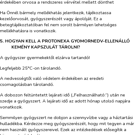
érdekében orvosa a rendszeres vérvétel mellett dönthet
Ha Önnél bármely mellékhatás jelentkezik, tájékoztassa
kezelőorvosát, gyógyszerészét vagy ápolóját. Ez a
betegtájékoztatóban fel nem sorolt bármilyen lehetséges
mellékhatásra is vonatkozik.
5. HOGYAN KELL A PROTONEXA GYOMORNEDV-ELLENÁLLÓ
KEMÉNY KAPSZULÁT TÁROLNI?
A gyógyszer gyermekektől elzárva tartandó!
Legfeljebb
25°C-on tárolandó.
A nedvességtől való védelem érdekében az eredeti
csomagolásban tárolandó.
A dobozon feltüntetett lejárati idő („Felhasználható:”) után ne
szedje a gyógyszert. A lejárati idő az adott hónap utolsó napjára
vonatkozik.
Semmilyen gyógyszert ne dobjon a szennyvízbe vagy a háztartási
hulladékba. Kérdezze meg gyógyszerészét, hogy mit tegyen a már
nem használt gyógyszereivel. Ezek az intézkedések elősegítik a