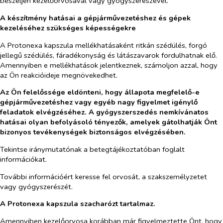
beszéljen kezelőorvosával vagy gyógyszerészével.
A készítmény hatásai a gépjárművezetéshez és gépek
kezeléséhez szükséges képességekre
A Protonexa kapszula mellékhatásaként ritkán szédülés, forgó
jellegű szédülés, fáradékonyság és látászavarok fordulhatnak elő.
Amennyiben e mellékhatások jelentkeznek, számoljon azzal, hogy
az Ön reakcióideje megnövekedhet.
Az Ön felelőssége eldönteni, hogy állapota megfelelő-e
gépjárművezetéshez vagy egyéb nagy figyelmet igénylő
feladatok elvégzéséhez. A gyógyszerszedés nemkívánatos
hatásai olyan befolyásoló tényezők, amelyek gátolhatják Önt
bizonyos tevékenységek biztonságos elvégzésében.
Tekintse iránymutatónak a betegtájékoztatóban foglalt
információkat.
További információért keresse fel orvosát, a szakszemélyzetet
vagy gyógyszerészét.
A Protonexa kapszula szacharózt tartalmaz.
Amennyiben kezelőorvosa korábban már figyelmeztette Önt, hogy