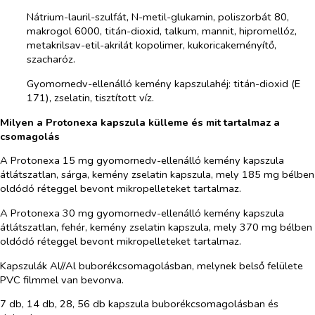
Nátrium-lauril-szulfát, N-metil-glukamin, poliszorbát 80,
makrogol 6000, titán-dioxid, talkum, mannit, hipromellóz,
metakrilsav-etil-akrilát kopolimer, kukoricakeményítő,
szacharóz.
Gyomornedv-ellenálló kemény kapszulahéj: titán-dioxid (E
171), zselatin, tisztított víz.
Milyen a Protonexa kapszula külleme és mit tartalmaz a
csomagolás
A Protonexa 15 mg gyomornedv-ellenálló kemény kapszula
átlátszatlan, sárga, kemény zselatin kapszula, mely 185 mg bélben
oldódó réteggel bevont mikropelleteket tartalmaz.
A Protonexa 30 mg gyomornedv-ellenálló kemény kapszula
átlátszatlan, fehér, kemény zselatin kapszula, mely 370 mg bélben
oldódó réteggel bevont mikropelleteket tartalmaz.
Kapszulák Al//Al buborékcsomagolásban, melynek belső felülete
PVC filmmel van bevonva.
7 db, 14 db, 28, 56 db kapszula buborékcsomagolásban és