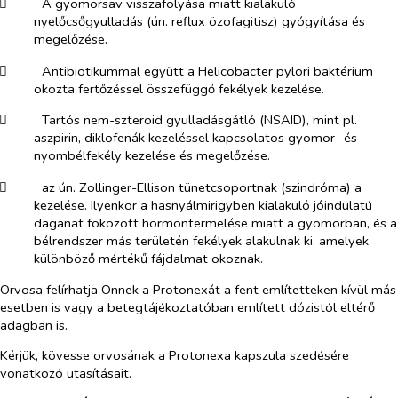
​
A gyomorsav visszafolyása miatt kialakuló
nyelőcsőgyulladás (ún. reflux özofagitisz) gyógyítása és
megelőzése.
​
Antibiotikummal együtt a
Helicobacter pylori
baktérium
okozta fertőzéssel összefüggő fekélyek kezelése.
​
Tartós nem-szteroid gyulladásgátló (NSAID), mint pl.
aszpirin, diklofenák kezeléssel kapcsolatos gyomor- és
nyombélfekély kezelése és megelőzése.
​
az ún. Zollinger-Ellison tünetcsoportnak (szindróma) a
kezelése. Ilyenkor a hasnyálmirigyben kialakuló jóindulatú
daganat fokozott hormontermelése miatt a gyomorban, és a
bélrendszer más területén fekélyek alakulnak ki, amelyek
különböző mértékű fájdalmat okoznak.
Orvosa felírhatja Önnek a Protonexát a fent említetteken kívül más
esetben is vagy a betegtájékoztatóban említett dózistól eltérő
adagban is.
Kérjük, kövesse orvosának a Protonexa kapszula szedésére
vonatkozó utasításait.