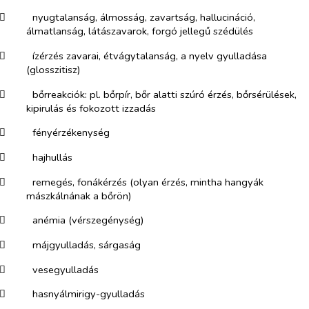
​
nyugtalanság, álmosság, zavartság, hallucináció,
álmatlanság, látászavarok, forgó jellegű szédülés
​
ízérzés zavarai, étvágytalanság, a nyelv gyulladása
(glosszitisz)
​
bőrreakciók: pl. bőrpír, bőr alatti szúró érzés, bőrsérülések,
kipirulás és fokozott izzadás
​
fényérzékenység
​
hajhullás
​
remegés, fonákérzés (olyan érzés, mintha hangyák
mászkálnának a bőrön)
​
anémia (vérszegénység)
​
májgyulladás, sárgaság
​
vesegyulladás
​
hasnyálmirigy-gyulladás