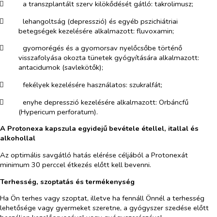
​
a transzplantált szerv kilökődését gátló: takrolimusz;
​
lehangoltság (depresszió) és egyéb pszichiátriai
betegségek kezelésére alkalmazott: fluvoxamin;
​
gyomorégés és a gyomorsav nyelőcsőbe történő
visszafolyása okozta tünetek gyógyítására alkalmazott:
antacidumok (savlekötők);
​
fekélyek kezelésére használatos: szukralfát;
​
enyhe depresszió kezelésére alkalmazott: Orbáncfű
(
Hypericum perforatum
).
A Protonexa kapszula egyidejű bevétele étellel, itallal és
alkohollal
Az optimális savgátló hatás elérése céljából a Protonexát
minimum 30 perccel étkezés előtt kell bevenni.
Terhesség, szoptatás és termékenység
Ha Ön terhes vagy szoptat, illetve ha fennáll Önnél a terhesség
lehetősége vagy gyermeket szeretne, a gyógyszer szedése előtt