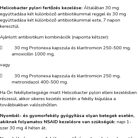
Helicobacter pylori
fertőzés kezelése:
Általában 30 mg
együttadása két különböző antibiotikummal reggel és 30 mg
együttadása két különböző antibiotikummal este, 7 napon
keresztül.
Ajánlott antibiotikum kombinációk (naponta kétszer):
​
30 mg Protonexa kapszula és klaritromicin 250-500 mg,
amoxicillin 1000 mg,
vagy
​
30 mg Protonexa kapszula és klaritromicin 250 mg,
metronidazol 400-500 mg.
Ha Ön fekélybetegsége miatt
Helicobacter pylori
elleni kezelésben
részesül, akkor sikeres kezelés esetén a fekély kiújulása a
továbbiakban valószínűtlen.
Nyombél- és gyomorfekély gyógyítása olyan betegek esetén,
akiknek folyamatos NSAID kezelésre van szükségük:
napi 1-
szer 30 mg 4 héten át.