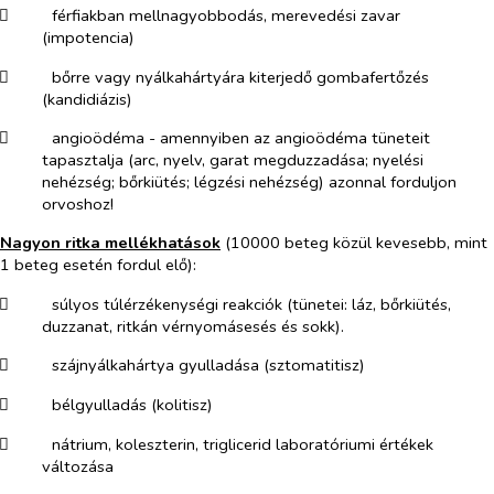
​
férfiakban mellnagyobbodás, merevedési zavar
(impotencia)
​
bőrre vagy nyálkahártyára kiterjedő gombafertőzés
(kandidiázis)
​
angioödéma - amennyiben az angioödéma tüneteit
tapasztalja (arc, nyelv, garat megduzzadása; nyelési
nehézség; bőrkiütés; légzési nehézség) azonnal forduljon
orvoshoz!
Nagyon ritka mellékhatások
(10000 beteg közül kevesebb, mint
1 beteg esetén fordul elő):
​
súlyos túlérzékenységi reakciók (tünetei: láz, bőrkiütés,
duzzanat, ritkán vérnyomásesés és sokk).
​
szájnyálkahártya gyulladása (sztomatitisz)
​
bélgyulladás (kolitisz)
​
nátrium, koleszterin, triglicerid laboratóriumi értékek
változása