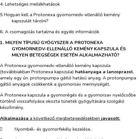
4. Lehetséges mellékhatások
5 Hogyan kell a Protonexa gyomornedv-ellenálló kemény
kapszulát tárolni?
6. A csomagolás tartalma és egyéb információk
1. MILYEN TÍPUSÚ GYÓGYSZER A PROTONEXA
GYOMORNEDV-ELLENÁLLÓ KEMÉNY KAPSZULA ÉS
MILYEN BETEGSÉGEK ESETÉN ALKALMAZHATÓ?
A Protonexa gyomornedv-ellenálló kemény kapszula
(továbbiakban Protonexa kapszula)
hatóanyaga a lanzoprazol
,
amely egy ún. protonpumpa gátló hatású anyag. A protonpumpa
gátló anyagok csökkentik a gyomorsav mennyiségét.
A Protonexa kapszula a gyomorégés és a gyomorsav nyelőcsőbe
történő visszafolyása okozta tünetek gyógyítására szolgáló
készítmény.
Alkalmazása
a következő megbetegedésekben
javasolt:
​
Nyombél- és gyomorfekély kezelése.