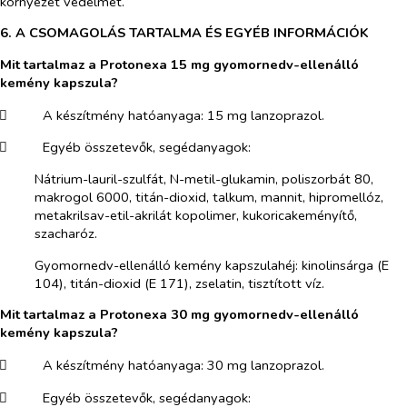
környezet védelmét.
6. A CSOMAGOLÁS TARTALMA ÉS EGYÉB INFORMÁCIÓK
Mit tartalmaz a Protonexa 15 mg gyomornedv-ellenálló
kemény kapszula?
​
A készítmény hatóanyaga: 15 mg lanzoprazol.
​
Egyéb összetevők, segédanyagok:
Nátrium-lauril-szulfát, N-metil-glukamin, poliszorbát 80,
makrogol 6000, titán-dioxid, talkum, mannit, hipromellóz,
metakrilsav-etil-akrilát kopolimer, kukoricakeményítő,
szacharóz.
Gyomornedv-ellenálló kemény kapszulahéj: kinolinsárga (E
104), titán-dioxid (E 171), zselatin, tisztított víz.
Mit tartalmaz a Protonexa 30 mg gyomornedv-ellenálló
kemény kapszula?
​
A készítmény hatóanyaga: 30 mg lanzoprazol.
​
Egyéb összetevők, segédanyagok: