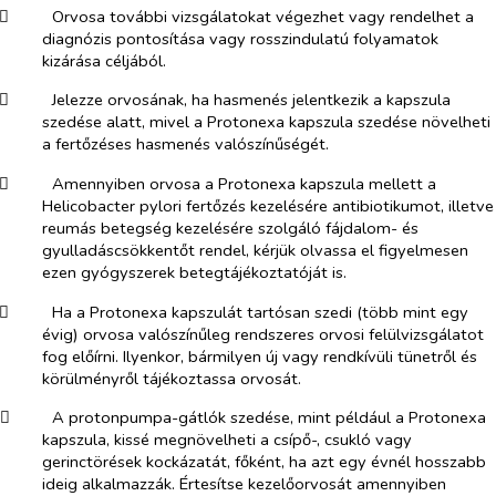
​
Orvosa további vizsgálatokat végezhet vagy rendelhet a
diagnózis pontosítása vagy rosszindulatú folyamatok
kizárása céljából.
​
Jelezze orvosának, ha hasmenés jelentkezik a kapszula
szedése alatt, mivel a Protonexa kapszula szedése növelheti
a fertőzéses hasmenés valószínűségét.
​
Amennyiben orvosa a Protonexa kapszula mellett a
Helicobacter pylori
fertőzés kezelésére antibiotikumot, illetve
reumás betegség kezelésére szolgáló fájdalom- és
gyulladáscsökkentőt rendel, kérjük olvassa el figyelmesen
ezen gyógyszerek betegtájékoztatóját is.
​
Ha a Protonexa kapszulát tartósan szedi (több mint egy
évig) orvosa valószínűleg rendszeres orvosi felülvizsgálatot
fog előírni. Ilyenkor, bármilyen új vagy rendkívüli tünetről és
körülményről tájékoztassa orvosát.
​
A protonpumpa-gátlók szedése, mint például a Protonexa
kapszula, kissé megnövelheti a csípő-, csukló vagy
gerinctörések kockázatát, főként, ha azt egy évnél hosszabb
ideig alkalmazzák. Értesítse kezelőorvosát amennyiben