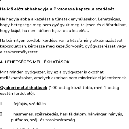
Ha idő előtt abbahagyja a Protonexa
kapszula szedését
Ne hagyja abba a kezelést a tünetek enyhülésekor. Lehetséges,
hogy betegsége még nem gyógyult meg teljesen és előfordulhat,
hogy kiújul, ha nem időben fejezi be a kezelést.
Ha bármilyen további kérdése van a készítmény alkalmazásával
kapcsolatban, kérdezze meg kezelőorvosát, gyógyszerészét vagy
a szakszemélyzetet.
4. LEHETSÉGES MELLÉKHATÁSOK
Mint minden gyógyszer, így ez a gyógyszer is okozhat
mellékhatásokat, amelyek azonban nem mindenkinél jelentkeznek.
Gyakori mellékhatások
(100 beteg közül több, mint 1 beteg
esetén fordul elő):
​
fejfájás, szédülés
​
hasmenés, székrekedés, hasi fájdalom, hányinger, hányás,
puffadás, száj- és torokszárazság