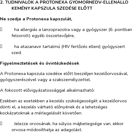
2. TUDNIVALÓK A PROTONEXA GYOMORNEDV-ELLENÁLLÓ
KEMÉNY KAPSZULA SZEDÉSE ELŐTT
Ne szedje a Protonexa kapszulát,
​
ha allergiás a lanzoprazolra vagy a gyógyszer (6. pontban
felsorolt) egyéb összetevőjére,
​
ha atazanavir tartalmú (HIV fertőzés elleni) gyógyszert
szed.
Figyelmeztetések és óvintézkedések
A Protonexa kapszula
szedése előtt beszéljen kezelőorvosával,
gyógyszerészével vagy a szakszemélyzettel.
A fokozott elővigyázatossággal alkalmazható:
Ezekben az esetekben a kezelés szükségességét a kezelőorvos
dönti el, a kezelés várható előnyének és a lehetséges
kockázatoknak a mérlegelését követően.
​
Jelezze orvosának, ha súlyos májbetegsége van, ekkor
orvosa módosíthatja az adagolást.