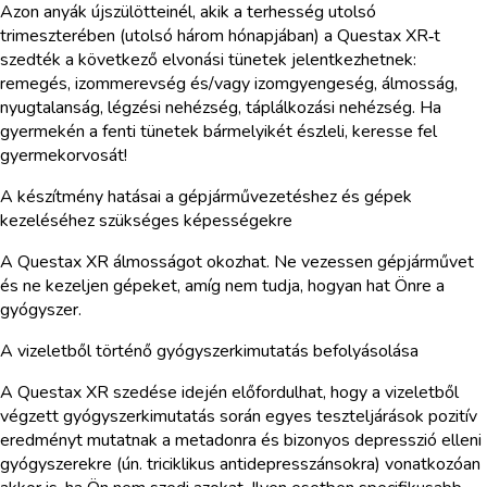
Azon anyák újszülötteinél, akik a terhesség utolsó
trimeszterében (utolsó három hónapjában) a Questax XR‑t
szedték a következő elvonási tünetek jelentkezhetnek:
remegés, izommerevség és/vagy izomgyengeség, álmosság,
nyugtalanság, légzési nehézség, táplálkozási nehézség. Ha
gyermekén a fenti tünetek bármelyikét észleli, keresse fel
gyermekorvosát!
A készítmény hatásai a gépjárművezetéshez és gépek
kezeléséhez szükséges képességekre
A Questax XR álmosságot okozhat. Ne vezessen gépjárművet
és ne kezeljen gépeket, amíg nem tudja, hogyan hat Önre a
gyógyszer.
A vizeletből történő gyógyszerkimutatás befolyásolása
A Questax XR szedése idején előfordulhat, hogy a vizeletből
végzett gyógyszerkimutatás során egyes teszteljárások pozitív
eredményt mutatnak a metadonra és bizonyos depresszió elleni
gyógyszerekre (ún. triciklikus antidepresszánsokra) vonatkozóan