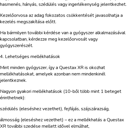
hasmenés, hányás, szédülés vagy ingerlékenység jelentkezhet.
Kezelőorvosa az adag fokozatos csökkentését javasolhatja a
kezelés megszakítása előtt.
Ha bármilyen további kérdése van a gyógyszer alkalmazásával
kapcsolatban, kérdezze meg kezelőorvosát vagy
gyógyszerészét.
4. Lehetséges mellékhatások
Mint minden gyógyszer, így a Questax XR is okozhat
mellékhatásokat, amelyek azonban nem mindenkinél
jelentkeznek.
Nagyon gyakori mellékhatások (10-ből több mint 1 beteget
érinthetnek):
szédülés (eleséshez vezethet), fejfájás, szájszárazság,
álmosság (eleséshez vezethet) – ez a mellékhatás a Questax
XR további szedése mellett idővel elmúlhat,