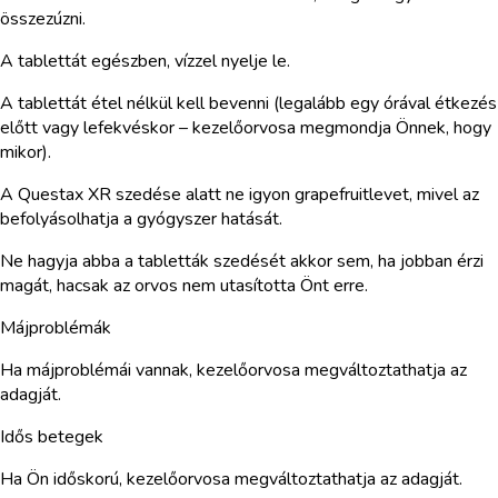
összezúzni.
A tablettát egészben, vízzel nyelje le.
A tablettát étel nélkül kell bevenni (legalább egy órával étkezés
előtt vagy lefekvéskor – kezelőorvosa megmondja Önnek, hogy
mikor).
A Questax XR szedése alatt ne igyon grapefruitlevet, mivel az
befolyásolhatja a gyógyszer hatását.
Ne hagyja abba a tabletták szedését akkor sem, ha jobban érzi
magát, hacsak az orvos nem utasította Önt erre.
Májproblémák
Ha májproblémái vannak, kezelőorvosa megváltoztathatja az
adagját.
Idős betegek
Ha Ön időskorú, kezelőorvosa megváltoztathatja az adagját.