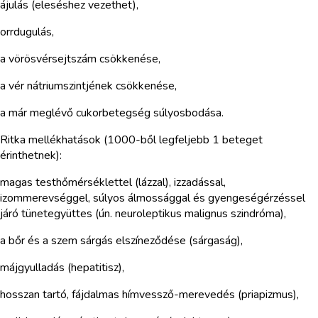
ájulás (eleséshez vezethet),
orrdugulás,
a vörösvérsejtszám csökkenése,
a vér nátriumszintjének csökkenése,
a már meglévő cukorbetegség súlyosbodása.
Ritka mellékhatások (1000-ből legfeljebb 1 beteget
érinthetnek):
magas testhőmérséklettel (lázzal), izzadással,
izommerevséggel, súlyos álmossággal és gyengeségérzéssel
járó tünetegyüttes (ún. neuroleptikus malignus szindróma),
a bőr és a szem sárgás elszíneződése (sárgaság),
májgyulladás (hepatitisz),
hosszan tartó, fájdalmas hímvessző-merevedés (priapizmus),