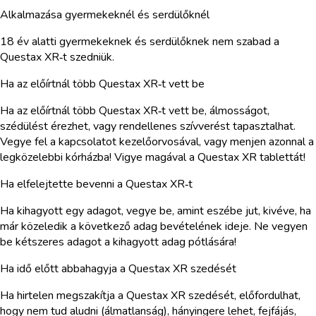
Alkalmazása gyermekeknél és serdülőknél
18 év alatti gyermekeknek és serdülőknek nem szabad a
Questax XR‑t szedniük.
Ha az előírtnál több Questax XR‑t vett be
Ha az előírtnál több Questax XR‑t vett be, álmosságot,
szédülést érezhet, vagy rendellenes szívverést tapasztalhat.
Vegye fel a kapcsolatot kezelőorvosával, vagy menjen azonnal a
legközelebbi kórházba! Vigye magával a Questax XR tablettát!
Ha elfelejtette bevenni a Questax XR‑t
Ha kihagyott egy adagot, vegye be, amint eszébe jut, kivéve, ha
már közeledik a következő adag bevételének ideje. Ne vegyen
be kétszeres adagot a kihagyott adag pótlására!
Ha idő előtt abbahagyja a Questax XR szedését
Ha hirtelen megszakítja a Questax XR szedését, előfordulhat,
hogy nem tud aludni (álmatlanság), hányingere lehet, fejfájás,