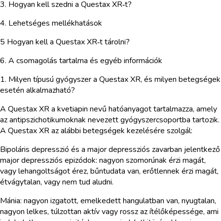
3. Hogyan kell szedni a Questax XR‑t?
4. Lehetséges mellékhatások
5 Hogyan kell a Questax XR‑t tárolni?
6. A csomagolás tartalma és egyéb információk
1. Milyen típusú gyógyszer a Questax XR, és milyen betegségek
esetén alkalmazható?
A Questax XR a kvetiapin nevű hatóanyagot tartalmazza, amely
az antipszichotikumoknak nevezett gyógyszercsoportba tartozik.
A Questax XR az alábbi betegségek kezelésére szolgál:
Bipoláris depresszió és a major depressziós zavarban jelentkező
major depressziós epizódok: nagyon szomorúnak érzi magát,
vagy lehangoltságot érez, bűntudata van, erőtlennek érzi magát,
étvágytalan, vagy nem tud aludni.
Mánia: nagyon izgatott, emelkedett hangulatban van, nyugtalan,
nagyon lelkes, túlzottan aktív vagy rossz az ítélőképessége, ami