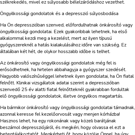
székrekedés, mivel ez súlyosabb bélelzáródáshoz vezethet.
Öngyilkossági gondolatok és a depresszió súlyosbodása
Ha Ön depresszióban szenved, előfordulhatnak önkárosító vagy
öngyilkossági gondolatai. Ezek gyakoribbak lehetnek, ha első
alkalommal kezdi meg a kezelést, mert az ilyen típusú
gyógyszereknél a hatás kialakulásához időre van szükség. Ez
általában két hét, de olykor hosszabb időbe is telhet.
Az önkárosító vagy öngyilkossági gondolatok még fel is
erősödhetnek, ha hirtelen abbahagyja a gyógyszer szedését.
Nagyobb valószínűséggel lehetnek ilyen gondolatai, ha Ön fiatal
felnőtt. Klinikai vizsgálatok adatai szerint a depresszióban
szenvedő 25 év alatti fiatal felnőtteknél gyakrabban fordultak
elő öngyilkossági gondolatok, illetve öngyilkos magatartás.
Ha bármikor önkárosító vagy öngyilkossági gondolatai támadnak,
azonnal keresse fel kezelőorvosát vagy menjen kórházba!
Hasznos lehet, ha egy rokonának vagy közeli barátjának
beszámol depressziójáról, és megkéri, hogy olvassa el ezt a
betegtájékoztatót. Megkérheti őt, hogy közölje Önnel, ha úgy