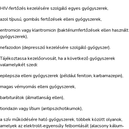
HIV‑fertőzés kezelésére szolgáló egyes gyógyszerek,
azol típusú, gombás fertőzések elleni gyógyszerek,
eritromicin vagy klaritromicin (baktériumfertőzések ellen használt
gyógyszerek),
nefazodon (depresszió kezelésére szolgáló gyógyszer).
Tájékoztassa kezelőorvosát, ha a következő gyógyszerek
valamelyikét szedi:
epilepszia elleni gyógyszerek (például fenitoin, karbamazepin),
magas vérnyomás elleni gyógyszerek,
barbiturátok (álmatlanság ellen),
tioridazin vagy lítium (antipszichotikumok),
a szív működésére ható gyógyszerek, többek között olyanok,
amelyek az elektrolit‑egyensúly felbomlását (alacsony kálium‑