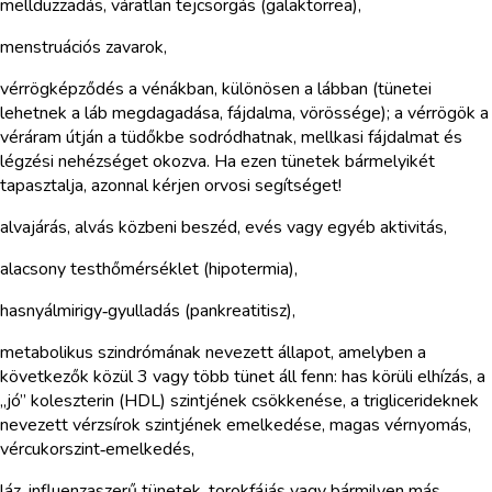
mellduzzadás, váratlan tejcsorgás (galaktorrea),
menstruációs zavarok,
vérrögképződés a vénákban, különösen a lábban (tünetei
lehetnek a láb megdagadása, fájdalma, vörössége); a vérrögök a
véráram útján a tüdőkbe sodródhatnak, mellkasi fájdalmat és
légzési nehézséget okozva. Ha ezen tünetek bármelyikét
tapasztalja, azonnal kérjen orvosi segítséget!
alvajárás, alvás közbeni beszéd, evés vagy egyéb aktivitás,
alacsony testhőmérséklet (hipotermia),
hasnyálmirigy‑gyulladás (pankreatitisz),
metabolikus szindrómának nevezett állapot, amelyben a
következők közül 3 vagy több tünet áll fenn: has körüli elhízás, a
„jó” koleszterin (HDL) szintjének csökkenése, a triglicerideknek
nevezett vérzsírok szintjének emelkedése, magas vérnyomás,
vércukorszint‑emelkedés,
láz, influenzaszerű tünetek, torokfájás vagy bármilyen más