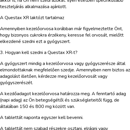
akkor is, ha Ön nem szedi azokat. Ilyen esetben specifikusabb
teszteljárás alkalmazása ajánlott.
A Questax XR laktózt tartalmaz
Amennyiben kezelőorvosa korábban már figyelmeztette Önt,
hogy bizonyos cukrokra érzékeny, keresse fel orvosát, mielőtt
elkezdené szedni ezt a gyógyszert.
3. Hogyan kell szedni a Questax XR‑t?
A gyógyszert mindig a kezelőorvosa vagy gyógyszerésze által
elmondottaknak megfelelően szedje. Amennyiben nem biztos az
adagolást illetően, kérdezze meg kezelőorvosát vagy
gyógyszerészét.
A kezdőadagot kezelőorvosa határozza meg. A fenntartó adag
(napi adag) az Ön betegségétől és szükségleteitől függ, de
általában 150 és 800 mg között van.
A tablettát naponta egyszer kell bevenni.
A tablettát nem szabad részekre osztani, elrágni vagy