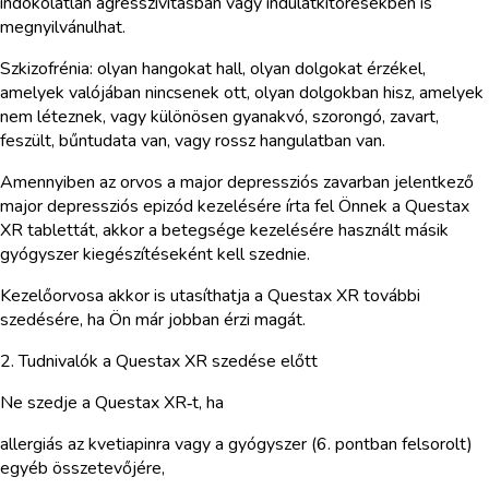
indokolatlan agresszivitásban vagy indulatkitörésekben is
megnyilvánulhat.
Szkizofrénia: olyan hangokat hall, olyan dolgokat érzékel,
amelyek valójában nincsenek ott, olyan dolgokban hisz, amelyek
nem léteznek, vagy különösen gyanakvó, szorongó, zavart,
feszült, bűntudata van, vagy rossz hangulatban van.
Amennyiben az orvos a major depressziós zavarban jelentkező
major depressziós epizód kezelésére írta fel Önnek a Questax
XR tablettát, akkor a betegsége kezelésére használt másik
gyógyszer kiegészítéseként kell szednie.
Kezelőorvosa akkor is utasíthatja a Questax XR további
szedésére, ha Ön már jobban érzi magát.
2. Tudnivalók a Questax XR szedése előtt
Ne szedje a Questax XR‑t, ha
allergiás az kvetiapinra vagy a gyógyszer (6. pontban felsorolt)
egyéb összetevőjére,