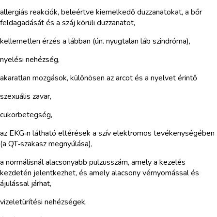
allergiás reakciók, beleértve kiemelkedő duzzanatokat, a bőr
feldagadását és a száj körüli duzzanatot,
kellemetlen érzés a lábban (ún. nyugtalan láb szindróma),
nyelési nehézség,
akaratlan mozgások, különösen az arcot és a nyelvet érintő
szexuális zavar,
cukorbetegség,
az EKG‑n látható eltérések a szív elektromos tevékenységében
(a QT‑szakasz megnyúlása),
a normálisnál alacsonyabb pulzusszám, amely a kezelés
kezdetén jelentkezhet, és amely alacsony vérnyomással és
ájulással járhat,
vizeletürítési nehézségek,