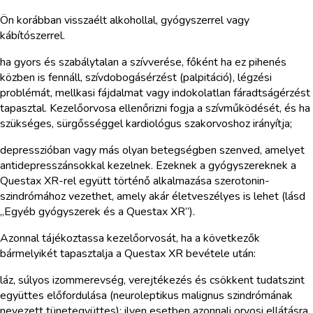
Ön korábban visszaélt alkohollal, gyógyszerrel vagy
kábítószerrel.
ha gyors és szabálytalan a szívverése, főként ha ez pihenés
közben is fennáll, szívdobogásérzést (palpitáció), légzési
problémát, mellkasi fájdalmat vagy indokolatlan fáradtságérzést
tapasztal. Kezelőorvosa ellenőrizni fogja a szívműködését, és ha
szükséges, sürgősséggel kardiológus szakorvoshoz irányítja;
depresszióban vagy más olyan betegségben szenved, amelyet
antidepresszánsokkal kezelnek. Ezeknek a gyógyszereknek a
Questax XR-rel együtt történő alkalmazása szerotonin-
szindrómához vezethet, amely akár életveszélyes is lehet (lásd
„Egyéb gyógyszerek és a Questax XR”).
Azonnal tájékoztassa kezelőorvosát, ha a következők
bármelyikét tapasztalja a Questax XR bevétele után:
láz, súlyos izommerevség, verejtékezés és csökkent tudatszint
együttes előfordulása (neuroleptikus malignus szindrómának
nevezett tünetegyüttes); ilyen esetben azonnali orvosi ellátásra