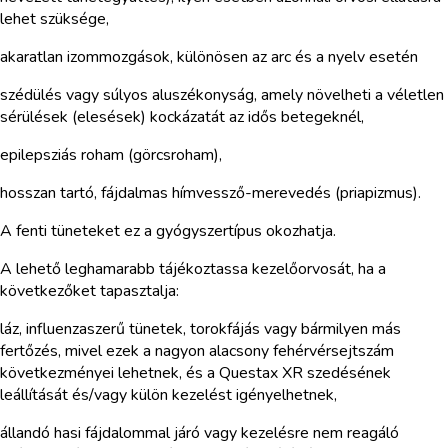
lehet szüksége,
akaratlan izommozgások, különösen az arc és a nyelv esetén
szédülés vagy súlyos aluszékonyság, amely növelheti a véletlen
sérülések (elesések) kockázatát az idős betegeknél,
epilepsziás roham (görcsroham),
hosszan tartó, fájdalmas hímvessző-merevedés (priapizmus).
A fenti tüneteket ez a gyógyszertípus okozhatja.
A lehető leghamarabb tájékoztassa kezelőorvosát, ha a
következőket tapasztalja:
láz, influenzaszerű tünetek, torokfájás vagy bármilyen más
fertőzés, mivel ezek a nagyon alacsony fehérvérsejtszám
következményei lehetnek, és a Questax XR szedésének
leállítását és/vagy külön kezelést igényelhetnek,
állandó hasi fájdalommal járó vagy kezelésre nem reagáló