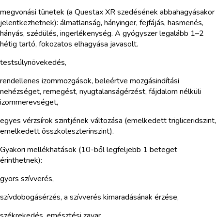
megvonási tünetek (a Questax XR szedésének abbahagyásakor
jelentkezhetnek): álmatlanság, hányinger, fejfájás, hasmenés,
hányás, szédülés, ingerlékenység. A gyógyszer legalább 1–2
hétig tartó, fokozatos elhagyása javasolt.
testsúlynövekedés,
rendellenes izommozgások, beleértve mozgásindítási
nehézséget, remegést, nyugtalanságérzést, fájdalom nélküli
izommerevséget,
egyes vérzsírok szintjének változása (emelkedett trigliceridszint,
emelkedett összkoleszterinszint).
Gyakori mellékhatások (10-ből legfeljebb 1 beteget
érinthetnek):
gyors szívverés,
szívdobogásérzés, a szívverés kimaradásának érzése,
székrekedés, emésztési zavar,