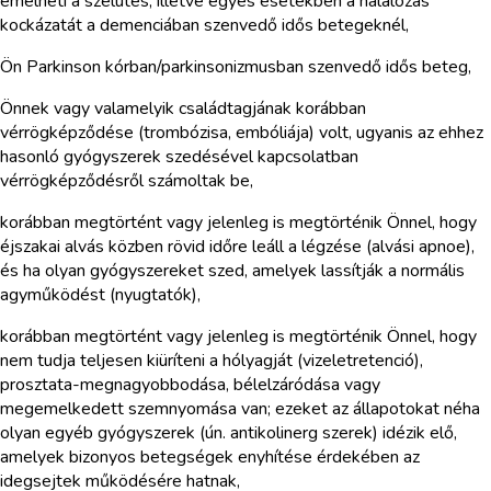
emelheti a szélütés, illetve egyes esetekben a halálozás
kockázatát a demenciában szenvedő idős betegeknél,
Ön Parkinson kórban/parkinsonizmusban szenvedő idős beteg,
Önnek vagy valamelyik családtagjának korábban
vérrögképződése (trombózisa, embóliája) volt, ugyanis az ehhez
hasonló gyógyszerek szedésével kapcsolatban
vérrögképződésről számoltak be,
korábban megtörtént vagy jelenleg is megtörténik Önnel, hogy
éjszakai alvás közben rövid időre leáll a légzése (alvási apnoe),
és ha olyan gyógyszereket szed, amelyek lassítják a normális
agyműködést (nyugtatók),
korábban megtörtént vagy jelenleg is megtörténik Önnel, hogy
nem tudja teljesen kiüríteni a hólyagját (vizeletretenció),
prosztata-megnagyobbodása, bélelzáródása vagy
megemelkedett szemnyomása van; ezeket az állapotokat néha
olyan egyéb gyógyszerek (ún. antikolinerg szerek) idézik elő,
amelyek bizonyos betegségek enyhítése érdekében az
idegsejtek működésére hatnak,