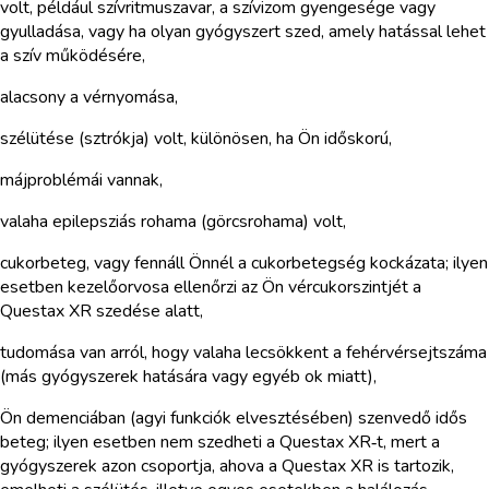
volt, például szívritmuszavar, a szívizom gyengesége vagy
gyulladása, vagy ha olyan gyógyszert szed, amely hatással lehet
a szív működésére,
alacsony a vérnyomása,
szélütése (sztrókja) volt, különösen, ha Ön időskorú,
májproblémái vannak,
valaha epilepsziás rohama (görcsrohama) volt,
cukorbeteg, vagy fennáll Önnél a cukorbetegség kockázata; ilyen
esetben kezelőorvosa ellenőrzi az Ön vércukorszintjét a
Questax XR szedése alatt,
tudomása van arról, hogy valaha lecsökkent a fehérvérsejtszáma
(más gyógyszerek hatására vagy egyéb ok miatt),
Ön demenciában (agyi funkciók elvesztésében) szenvedő idős
beteg; ilyen esetben nem szedheti a Questax XR‑t, mert a
gyógyszerek azon csoportja, ahova a Questax XR is tartozik,