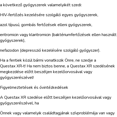
a következő gyógyszerek valamelyikét szedi:
HIV‑fertőzés kezelésére szolgáló egyes gyógyszerek,
azol típusú, gombás fertőzések elleni gyógyszerek,
eritromicin vagy klaritromicin (baktériumfertőzések ellen használt
gyógyszerek),
nefazodon (depresszió kezelésére szolgáló gyógyszer).
Ha a fentiek közül bármi vonatkozik Önre, ne szedje a
Questax XR‑t! Ha nem biztos benne, a Questax XR szedésének
megkezdése előtt beszéljen kezelőorvosával vagy
gyógyszerészével!
Figyelmeztetések és óvintézkedések
A Questax XR szedése előtt beszéljen kezelőorvosával vagy
gyógyszerészével, ha
Önnek vagy valamelyik családtagjának szívproblémája van vagy