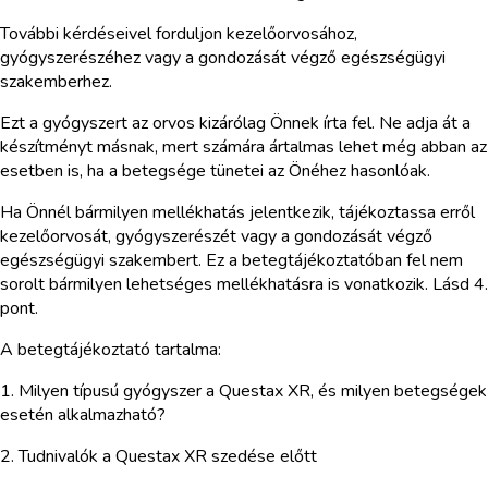
További kérdéseivel forduljon kezelőorvosához,
gyógyszerészéhez vagy a gondozását végző egészségügyi
szakemberhez.
Ezt a gyógyszert az orvos kizárólag Önnek írta fel. Ne adja át a
készítményt másnak, mert számára ártalmas lehet még abban az
esetben is, ha a betegsége tünetei az Önéhez hasonlóak.
Ha Önnél bármilyen mellékhatás jelentkezik, tájékoztassa erről
kezelőorvosát, gyógyszerészét vagy a gondozását végző
egészségügyi szakembert. Ez a betegtájékoztatóban fel nem
sorolt bármilyen lehetséges mellékhatásra is vonatkozik. Lásd 4.
pont.
A betegtájékoztató tartalma:
1. Milyen típusú gyógyszer a Questax XR, és milyen betegségek
esetén alkalmazható?
2. Tudnivalók a Questax XR szedése előtt