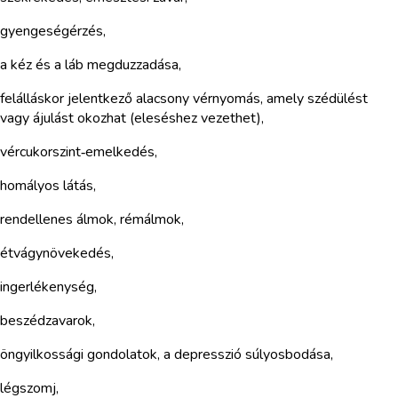
gyengeségérzés,
a kéz és a láb megduzzadása,
felálláskor jelentkező alacsony vérnyomás, amely szédülést
vagy ájulást okozhat (eleséshez vezethet),
vércukorszint‑emelkedés,
homályos látás,
rendellenes álmok, rémálmok,
étvágynövekedés,
ingerlékenység,
beszédzavarok,
öngyilkossági gondolatok, a depresszió súlyosbodása,
légszomj,