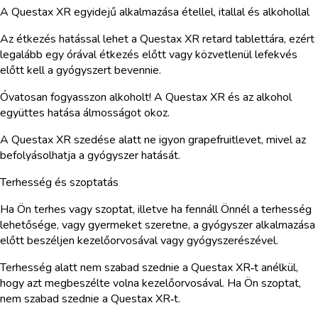
A Questax XR egyidejű alkalmazása étellel, itallal és alkohollal
Az étkezés hatással lehet a Questax XR retard tablettára, ezért
legalább egy órával étkezés előtt vagy közvetlenül lefekvés
előtt kell a gyógyszert bevennie.
Óvatosan fogyasszon alkoholt! A Questax XR és az alkohol
együttes hatása álmosságot okoz.
A Questax XR szedése alatt ne igyon grapefruitlevet, mivel az
befolyásolhatja a gyógyszer hatását.
Terhesség és szoptatás
Ha Ön terhes vagy szoptat, illetve ha fennáll Önnél a terhesség
lehetősége, vagy gyermeket szeretne, a gyógyszer alkalmazása
előtt beszéljen kezelőorvosával vagy gyógyszerészével.
Terhesség alatt nem szabad szednie a Questax XR‑t anélkül,
hogy azt megbeszélte volna kezelőorvosával. Ha Ön szoptat,
nem szabad szednie a Questax XR‑t.