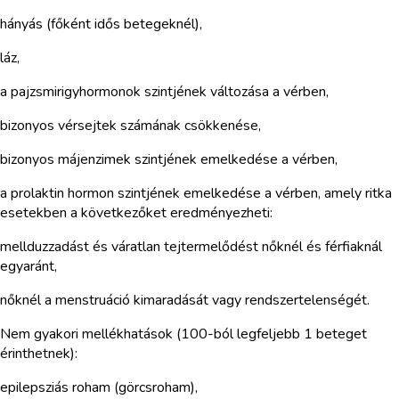
hányás (főként idős betegeknél),
láz,
a pajzsmirigyhormonok szintjének változása a vérben,
bizonyos vérsejtek számának csökkenése,
bizonyos májenzimek szintjének emelkedése a vérben,
a prolaktin hormon szintjének emelkedése a vérben, amely ritka
esetekben a következőket eredményezheti:
mellduzzadást és váratlan tejtermelődést nőknél és férfiaknál
egyaránt,
nőknél a menstruáció kimaradását vagy rendszertelenségét.
Nem gyakori mellékhatások (100-ból legfeljebb 1 beteget
érinthetnek):
epilepsziás roham (görcsroham),