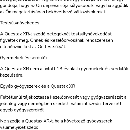
gondolja, hogy az Ön depressziója súlyosbodik, vagy ha aggódik
az Ön magatartásában bekövetkező változások miatt.
Testsúlynövekedés
A Questax XR‑t szedő betegeknél testsúlynövekedést
figyeltek meg. Önnek és kezelőorvosának rendszeresen
ellenőriznie kell az Ön testsúlyát.
Gyermekek és serdülők
A Questax XR nem ajánlott 18 év alatti gyermekek és serdülők
kezelésére.
Egyéb gyógyszerek és a Questax XR
Feltétlenül tájékoztassa kezelőorvosát vagy gyógyszerészét a
jelenleg vagy nemrégiben szedett, valamint szedni tervezett
egyéb gyógyszereiről!
Ne szedje a Questax XR‑t, ha a következő gyógyszerek
valamelyikét szedi: