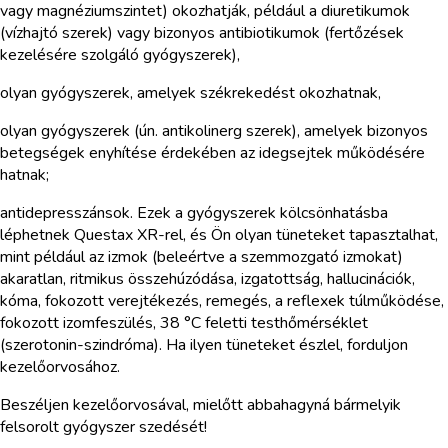
vagy magnéziumszintet) okozhatják, például a diuretikumok
(vízhajtó szerek) vagy bizonyos antibiotikumok (fertőzések
kezelésére szolgáló gyógyszerek),
olyan gyógyszerek, amelyek székrekedést okozhatnak,
olyan gyógyszerek (ún. antikolinerg szerek), amelyek bizonyos
betegségek enyhítése érdekében az idegsejtek működésére
hatnak;
antidepresszánsok. Ezek a gyógyszerek kölcsönhatásba
léphetnek Questax XR-rel, és Ön olyan tüneteket tapasztalhat,
mint például az izmok (beleértve a szemmozgató izmokat)
akaratlan, ritmikus összehúzódása, izgatottság, hallucinációk,
kóma, fokozott verejtékezés, remegés, a reflexek túlműködése,
fokozott izomfeszülés, 38 °C feletti testhőmérséklet
(szerotonin-szindróma). Ha ilyen tüneteket észlel, forduljon
kezelőorvosához.
Beszéljen kezelőorvosával, mielőtt abbahagyná bármelyik
felsorolt gyógyszer szedését!