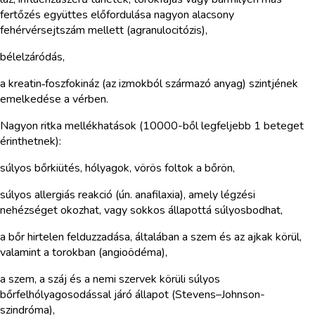
fertőzés együttes előfordulása nagyon alacsony
fehérvérsejtszám mellett (agranulocitózis),
bélelzáródás,
a kreatin‑foszfokináz (az izmokból származó anyag) szintjének
emelkedése a vérben.
Nagyon ritka mellékhatások (10000-ből legfeljebb 1 beteget
érinthetnek):
súlyos bőrkiütés, hólyagok, vörös foltok a bőrön,
súlyos allergiás reakció (ún. anafilaxia), amely légzési
nehézséget okozhat, vagy sokkos állapottá súlyosbodhat,
a bőr hirtelen felduzzadása, általában a szem és az ajkak körül,
valamint a torokban (angioödéma),
a szem, a száj és a nemi szervek körüli súlyos
bőrfelhólyagosodással járó állapot (Stevens–Johnson-
szindróma),