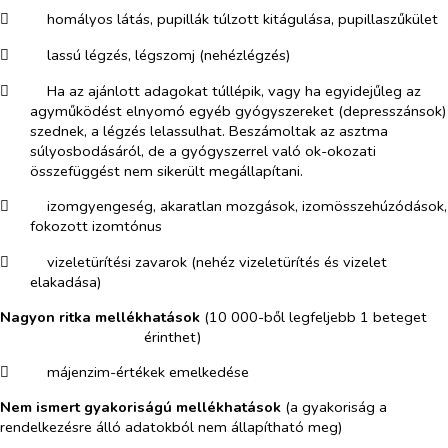
​
homályos látás, pupillák túlzott kitágulása, pupillaszűkület
​
lassú légzés, légszomj (nehézlégzés)
​
Ha az ajánlott adagokat túllépik, vagy ha egyidejűleg az
agyműködést elnyomó egyéb gyógyszereket (depresszánsok)
szednek, a légzés lelassulhat. Beszámoltak az asztma
súlyosbodásáról, de a gyógyszerrel való ok-okozati
összefüggést nem sikerült megállapítani.
​
izomgyengeség, akaratlan mozgások, izomösszehúzódások,
fokozott izomtónus
​
vizeletürítési zavarok (nehéz vizeletürítés és vizelet
elakadása)
Nagyon ritka mellékhatások
(
10 000-ből legfeljebb 1 beteget
érinthet)
​
májenzim-értékek emelkedése
Nem ismert gyakoriságú mellékhatások
(a gyakoriság a
rendelkezésre álló adatokból nem állapítható meg)