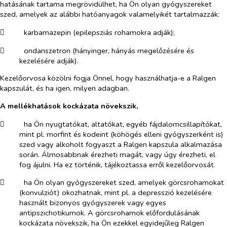
hatásának tartama megrövidülhet, ha Ön olyan gyógyszereket
szed, amelyek az alábbi hatóanyagok valamelyikét tartalmazzák:
​
karbamazepin (epilepsziás rohamokra adják);
​
ondanszetron (hányinger, hányás megelőzésére és
kezelésére adják).
Kezelőorvosa közölni fogja Önnel, hogy használhatja-e a Ralgen
kapszulát, és ha igen, milyen adagban.
A mellékhatások kockázata növekszik,
​
ha Ön nyugtatókat, altatókat, egyéb fájdalomcsillapítókat,
mint pl. morfint és kodeint (köhögés elleni gyógyszerként is)
szed vagy alkoholt fogyaszt a Ralgen kapszula alkalmazása
során. Álmosabbnak érezheti magát, vagy úgy érezheti, el
fog ájulni. Ha ez történik, tájékoztassa erről kezelőorvosát.
​
ha Ön olyan gyógyszereket szed, amelyek görcsrohamokat
(konvulziót) okozhatnak, mint pl. a depresszió kezelésére
használt bizonyos gyógyszerek vagy egyes
antipszichotikumok. A görcsrohamok előfordulásának
kockázata növekszik, ha Ön ezekkel egyidejűleg Ralgen