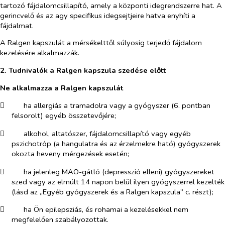
tartozó fájdalomcsillapító, amely a központi idegrendszerre hat. A
gerincvelő és az agy specifikus idegsejtjeire hatva enyhíti a
fájdalmat.
A Ralgen kapszulát a mérsékelttől súlyosig terjedő fájdalom
kezelésére alkalmazzák.
2. Tudnivalók a Ralgen kapszula szedése előtt
Ne alkalmazza a Ralgen kapszulát
​
ha allergiás a tramadolra vagy a gyógyszer (6. pontban
felsorolt) egyéb összetevőjére;
​
alkohol, altatószer, fájdalomcsillapító vagy egyéb
pszichotróp (a hangulatra és az érzelmekre ható) gyógyszerek
okozta heveny mérgezések esetén;
​
ha jelenleg MAO-gátló (depresszió elleni) gyógyszereket
szed vagy az elmúlt 14 napon belül ilyen gyógyszerrel kezelték
(lásd az „
Egyéb gyógyszerek és a Ralgen kapszula
” c. részt);
​
ha Ön epilepsziás, és rohamai a kezelésekkel nem
megfelelően szabályozottak.