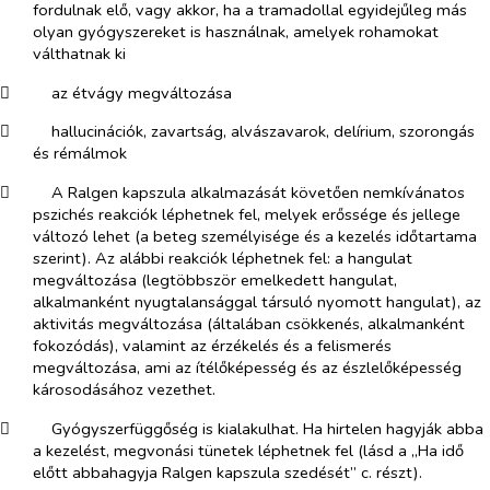
fordulnak elő, vagy akkor, ha a tramadollal egyidejűleg más
olyan gyógyszereket is használnak, amelyek rohamokat
válthatnak ki
​
az étvágy megváltozása
​
hallucinációk, zavartság, alvászavarok, delírium, szorongás
és rémálmok
​
A Ralgen kapszula alkalmazását követően nemkívánatos
pszichés reakciók léphetnek fel, melyek erőssége és jellege
változó lehet (a beteg személyisége és a kezelés időtartama
szerint). Az alábbi reakciók léphetnek fel: a hangulat
megváltozása (legtöbbször emelkedett hangulat,
alkalmanként nyugtalansággal társuló nyomott hangulat), az
aktivitás megváltozása (általában csökkenés, alkalmanként
fokozódás), valamint az érzékelés és a felismerés
megváltozása, ami az ítélőképesség és az észlelőképesség
károsodásához vezethet.
​
Gyógyszerfüggőség is kialakulhat. Ha hirtelen hagyják abba
a kezelést, megvonási tünetek léphetnek fel (lásd a „Ha idő
előtt abbahagyja Ralgen kapszula szedését” c. részt).