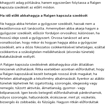
kihagyott adag pótlására, hanem egyszerűen folytassa a Ralgen
kapszula szedését az előírt módon.
Ha idő előtt abbahagyja a Ralgen kapszula szedését
Ne hagyja abba hirtelen a gyógyszer szedését, hacsak nem a
kezelőorvosa ezt tanácsolta. Amennyiben abba akarja hagyni a
gyógyszer szedését, először forduljon orvosához, különösen, ha
hosszú ideje szedi a gyógyszert. Orvosa tanácsot ad arra
vonatkozóan, hogy mikor és hogyan hagyja abba a gyógyszer
szedését, ami a dózis fokozatos csökkentésével lehetséges, ezáltal
csökkentve a szükségtelen mellékhatások (elvonási tünetek)
kialakulásának esélyét.
A Ralgen kapszula szedésének abbahagyása után általában
nincsenek utóhatások. Ritka esetekben azonban előfordulhat, hogy
a Ralgen kapszulával kezelt betegek rosszul érzik magukat, ha
hirtelen abbahagyják a készítmény alkalmazását. Ilyenkor az alábbi
tünetek léphetnek fel: izgatottság, szorongás, idegesség vagy
remegés; túlzott aktivitás, álmatlanság, gyomor- vagy
bélpanaszok. Igen kevés betegnél előfordulhatnak pánikrohamok,
súlyos szorongás, hallucinációk, érzészavar, mint pl. viszketés,
bizsergés és zsibbadás, és fülzúgás. Nagyon ritkán előfordultak