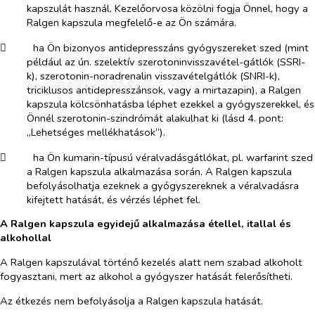
kapszulát használ. Kezelőorvosa közölni fogja Önnel, hogy a
Ralgen kapszula megfelelő-e az Ön számára.
​
ha Ön bizonyos antidepresszáns gyógyszereket szed (mint
például az ún. szelektív szerotoninvisszavétel-gátlók (SSRI-
k), szerotonin-noradrenalin visszavételgátlók (SNRI-k),
triciklusos antidepresszánsok, vagy a mirtazapin), a Ralgen
kapszula kölcsönhatásba léphet ezekkel a gyógyszerekkel, és
Önnél szerotonin-szindrómát alakulhat ki (lásd 4. pont:
„Lehetséges mellékhatások”).
​
ha Ön kumarin-típusú véralvadásgátlókat, pl. warfarint szed
a Ralgen kapszula alkalmazása során. A Ralgen kapszula
befolyásolhatja ezeknek a gyógyszereknek a véralvadásra
kifejtett hatását, és vérzés léphet fel.
A Ralgen kapszula egyidejű alkalmazása étellel, itallal és
alkohollal
A Ralgen kapszulával történő kezelés alatt nem szabad alkoholt
fogyasztani, mert az alkohol a gyógyszer hatását felerősítheti.
Az étkezés nem befolyásolja a Ralgen kapszula hatását.