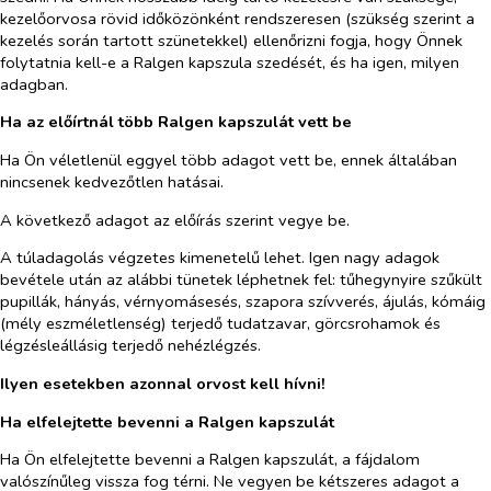
kezelőorvosa rövid időközönként rendszeresen (szükség szerint a
kezelés során tartott szünetekkel) ellenőrizni fogja, hogy Önnek
folytatnia kell-e a Ralgen kapszula szedését, és ha igen, milyen
adagban.
Ha az előírtnál több Ralgen kapszulát vett be
Ha Ön véletlenül eggyel több adagot vett be, ennek általában
nincsenek kedvezőtlen hatásai.
A következő adagot az előírás szerint vegye be.
A túladagolás végzetes kimenetelű lehet. Igen nagy adagok
bevétele után az alábbi tünetek léphetnek fel: tűhegynyire szűkült
pupillák, hányás, vérnyomásesés, szapora szívverés, ájulás, kómáig
(mély eszméletlenség) terjedő tudatzavar, görcsrohamok és
légzésleállásig terjedő nehézlégzés.
Ilyen esetekben azonnal orvost kell hívni!
Ha elfelejtette bevenni a Ralgen kapszulát
Ha Ön elfelejtette bevenni a Ralgen kapszulát, a fájdalom
valószínűleg vissza fog térni. Ne vegyen be kétszeres adagot a