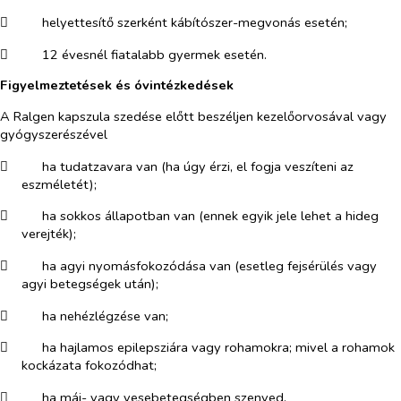
​
helyettesítő szerként kábítószer-megvonás esetén;
​
12 évesnél fiatalabb gyermek esetén.
Figyelmeztetések és óvintézkedések
A Ralgen kapszula szedése előtt beszéljen kezelőorvosával vagy
gyógyszerészével
​
ha tudatzavara van (ha úgy érzi, el fogja veszíteni az
eszméletét);
​
ha sokkos állapotban van (ennek egyik jele lehet a hideg
verejték);
​
ha agyi nyomásfokozódása van (esetleg fejsérülés vagy
agyi betegségek után);
​
ha nehézlégzése van;
​
ha hajlamos epilepsziára vagy rohamokra; mivel a rohamok
kockázata fokozódhat;
​
ha máj- vagy vesebetegségben szenved.