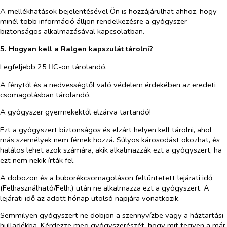
A mellékhatások bejelentésével Ön is hozzájárulhat ahhoz, hogy
minél több információ álljon rendelkezésre a gyógyszer
biztonságos alkalmazásával kapcsolatban.
5. Hogyan kell a Ralgen kapszulát tárolni?
Legfeljebb 25
C-on tárolandó.

A fénytől és a nedvességtől való védelem érdekében az eredeti
csomagolásban tárolandó.
A gyógyszer gyermekektől elzárva tartandó!
Ezt a gyógyszert biztonságos és elzárt helyen kell tárolni, ahol
más személyek nem férnek hozzá. Súlyos károsodást okozhat, és
halálos lehet azok számára, akik alkalmazzák ezt a gyógyszert, ha
ezt nem nekik írták fel.
A dobozon és a buborékcsomagoláson feltüntetett lejárati idő
(Felhasználható/Felh.) után ne alkalmazza ezt a gyógyszert. A
lejárati idő az adott hónap utolsó napjára vonatkozik.
Semmilyen gyógyszert ne dobjon a szennyvízbe vagy a háztartási
hulladékba. Kérdezze meg gyógyszerészét, hogy mit tegyen a már