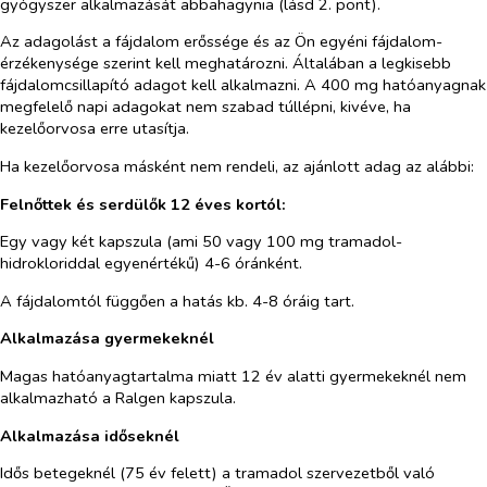
gyógyszer alkalmazását abbahagynia (lásd 2. pont).
Az adagolást a fájdalom erőssége és az Ön egyéni fájdalom-
érzékenysége szerint kell meghatározni. Általában a legkisebb
fájdalomcsillapító adagot kell alkalmazni. A 400 mg hatóanyagnak
megfelelő napi adagokat nem szabad túllépni, kivéve, ha
kezelőorvosa erre utasítja.
Ha kezelőorvosa másként nem rendeli, az ajánlott adag az alábbi:
Felnőttek és serdülők 12 éves kortól:
Egy vagy két kapszula (ami 50 vagy 100 mg tramadol-
hidrokloriddal egyenértékű) 4-6 óránként.
A fájdalomtól függően a hatás kb. 4-8 óráig tart.
Alkalmazása gyermekeknél
Magas hatóanyagtartalma miatt 12 év alatti gyermekeknél nem
alkalmazható a Ralgen kapszula.
Alkalmazása időseknél
Idős betegeknél (75 év felett) a tramadol szervezetből való