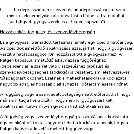
​
ha depresszióban szenved és antidepresszánsokat szed,
mivel ezek némelyike kölcsönhatásba léphet a tramadollal
(lásd „Egyéb gyógyszerek és a Ralgen kapszula”).
Hozzászokás, függőség és szenvedélybetegség
Ez a gyógyszer tramadolt tartalmaz, amely egy opioid hatóanyag.
Az opioidok ismétlődő alkalmazása azzal járhat, hogy a gyógyszer
veszít a hatásosságból (Ön hozzászokott a gyógyszerhez). A
Ralgen kapszula ismétlődő alkalmazása függőséghez
(dependencia), a szerrel való visszaéléshez (abúzus) és
szenvedélybetegséghez (addikció) is vezethet, ami életveszélyes
túladagolást okozhat. Ezeknek a mellékhatásoknak a kockázata
nagyobb adag és hosszabb alkalmazási időtartam esetén nőhet.
A függőség vagy a szenvedélybetegség miatt előfordulhat, hogy
már nem tudja kontrollálni, hogy mennyi gyógyszert kell
alkalmaznia, illetve milyen gyakran kell azt alkalmaznia.
A függőség vagy szenvedélybetegség kialakulásának kockázata
egyénenként változik. Nagyobb lehet a kockázata annak, hogy a
Ralgen kapszula-kezelés mellett függővé vagy