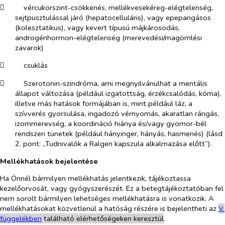
​
vércukorszint-csökkenés, mellékvesekéreg-elégtelenség,
sejtpusztulással járó (hepatocelluláris), vagy epepangásos
(kolesztatikus), vagy kevert típusú májkárosodás,
androgénhormon-elégtelenség (merevedési/magömlési
zavarok)
​
csuklás
​
Szerotonin-szindróma, ami megnyilvánulhat a mentális
állapot változása (például izgatottság, érzékcsalódás, kóma),
illetve más hatások formájában is, mint például láz, a
szívverés gyorsulása, ingadozó vérnyomás, akaratlan rángás,
izommerevség, a koordináció hiánya és/vagy gyomor-bél
rendszeri tünetek (például hányinger, hányás, hasmenés) (lásd
2. pont: „Tudnivalók a Ralgen kapszula alkalmazása előtt”).
Mellékhatások bejelentése
Ha Önnél bármilyen mellékhatás jelentkezik, tájékoztassa
kezelőorvosát, vagy gyógyszerészét. Ez a betegtájékoztatóban fel
nem sorolt bármilyen lehetséges mellékhatásra is vonatkozik. A
mellékhatásokat közvetlenül a hatóság részére is bejelentheti az
V
.
füg
gelékben
található elérhetőségeken keresztül
.