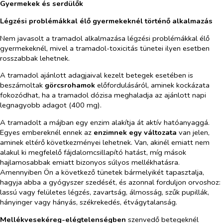
Gyermekek és serdülők
Légzési problémákkal élő gyermekeknél történő alkalmazás
Nem javasolt a tramadol alkalmazása légzési problémákkal élő
gyermekeknél, mivel a tramadol-toxicitás tünetei ilyen esetben
rosszabbak lehetnek.
A tramadol ajánlott adagjaival kezelt betegek esetében is
beszámoltak
görcsrohamok
előfordulásáról, aminek kockázata
fokozódhat, ha a tramadol dózisa meghaladja az ajánlott napi
legnagyobb adagot (400 mg).
A tramadolt a májban egy enzim alakítja át aktív hatóanyaggá.
Egyes embereknél ennek az
enzimnek egy változata
van jelen,
aminek eltérő következményei lehetnek. Van, akinél emiatt nem
alakul ki megfelelő fájdalomcsillapító hatást, míg mások
hajlamosabbak emiatt bizonyos súlyos mellékhatásra.
Amennyiben Ön a következő tünetek bármelyikét tapasztalja,
hagyja abba a gyógyszer szedését, és azonnal forduljon orvoshoz:
lassú vagy felületes légzés, zavartság, álmosság, szűk pupillák,
hányinger vagy hányás, székrekedés, étvágytalanság.
Mellékvesekéreg-elégtelenségben
szenvedő betegeknél