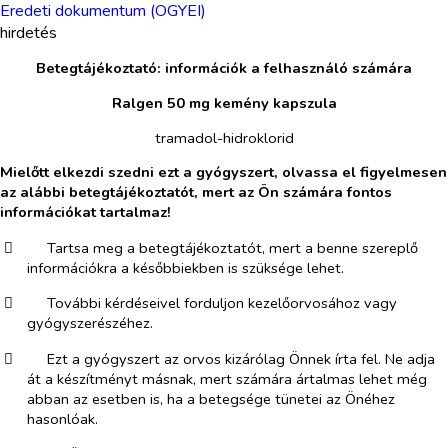
Eredeti dokumentum (OGYEI)
hirdetés
Betegtájékoztató: információk a felhasználó számára
Ralgen 50 mg kemény kapszula
tramadol-hidroklorid
Mielőtt elkezdi szedni ezt a gyógyszert, olvassa el figyelmesen
az alábbi betegtájékoztatót, mert az Ön számára fontos
információkat tartalmaz!
​
Tartsa meg a betegtájékoztatót, mert a benne szereplő
információkra a későbbiekben is szüksége lehet.
​
További kérdéseivel forduljon kezelőorvosához vagy
gyógyszerészéhez.
​
Ezt a gyógyszert az orvos kizárólag Önnek írta fel. Ne adja
át a készítményt másnak, mert számára ártalmas lehet még
abban az esetben is, ha a betegsége tünetei az Önéhez
hasonlóak.