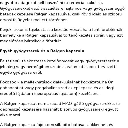
nagyobb adagokat kell használni (tolerancia alakul ki).
Gyógyszerekkel való visszaélésre hajlamos vagy gyógyszerfüggő
betegek kezelése Ralgen kapszulával csak rövid ideig és szigorú
orvosi felügyelet mellett történhet.
Kérjük, akkor is tájékoztassa kezelőorvosát, ha a fenti problémák
bármelyike a Ralgen kapszulával történő kezelés során, vagy azt
megelőzően bármikor előfordult.
Egyéb gyógyszerek és a Ralgen kapszula
Feltétlenül tájékoztassa kezelőorvosát vagy gyógyszerészét a
jelenleg vagy nemrégiben szedett, valamint szedni tervezett
egyéb gyógyszereiről.
Fokozódik a mellékhatások kialakulásának kockázata, ha Ön
gabapentint vagy pregabalint szed az epilepszia és az idegi
eredetű fájdalom (neuropátiás fájdalom) kezelésére.
A Ralgen kapszulát nem szabad MAO-gátló gyógyszerekkel (a
depresszió kezelésére használt bizonyos gyógyszerek) együtt
alkalmazni.
A Ralgen kapszula fájdalomcsillapító hatása csökkenhet, és