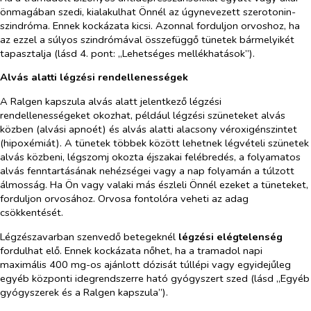
önmagában szedi, kialakulhat Önnél az úgynevezett szerotonin-
szindróma. Ennek kockázata kicsi. Azonnal forduljon orvoshoz, ha
az ezzel a súlyos szindrómával összefüggő tünetek bármelyikét
tapasztalja (lásd 4. pont: „Lehetséges mellékhatások”).
Alvás alatti légzési rendellenességek
A Ralgen kapszula alvás alatt jelentkező légzési
rendellenességeket okozhat, például légzési szüneteket alvás
közben (alvási apnoét) és alvás alatti alacsony véroxigénszintet
(hipoxémiát). A tünetek többek között lehetnek légvételi szünetek
alvás közbeni, légszomj okozta éjszakai felébredés, a folyamatos
alvás fenntartásának nehézségei vagy a nap folyamán a túlzott
álmosság. Ha Ön vagy valaki más észleli Önnél ezeket a tüneteket,
forduljon orvosához. Orvosa fontolóra veheti az adag
csökkentését.
Légzészavarban szenvedő betegeknél
légzési elégtelenség
fordulhat elő. Ennek kockázata nőhet, ha a tramadol napi
maximális 400 mg-os ajánlott dózisát túllépi vagy egyidejűleg
egyéb központi idegrendszerre ható gyógyszert szed (lásd „
Egyéb
gyógyszerek és a Ralgen kapszula
”).