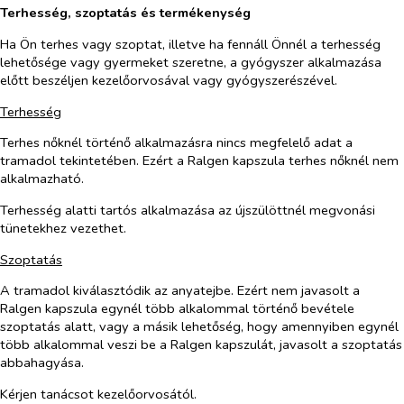
Terhesség, szoptatás és termékenység
Ha Ön terhes vagy szoptat, illetve ha fennáll Önnél a terhesség
lehetősége vagy gyermeket szeretne, a gyógyszer alkalmazása
előtt beszéljen kezelőorvosával vagy gyógyszerészével.
Terhesség
Terhes nőknél történő alkalmazásra nincs megfelelő adat a
tramadol tekintetében. Ezért a Ralgen kapszula terhes nőknél nem
alkalmazható.
Terhesség alatti tartós alkalmazása az újszülöttnél megvonási
tünetekhez vezethet.
Szoptatás
A tramadol kiválasztódik az anyatejbe. Ezért nem javasolt a
Ralgen kapszula egynél több alkalommal történő bevétele
szoptatás alatt, vagy a másik lehetőség, hogy amennyiben egynél
több alkalommal veszi be a Ralgen kapszulát, javasolt a szoptatás
abbahagyása.
Kérjen tanácsot kezelőorvosától.