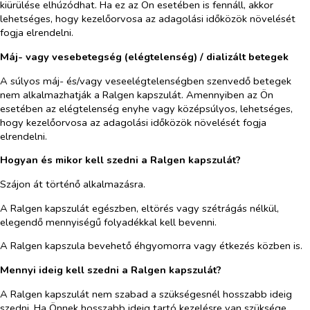
kiürülése elhúzódhat. Ha ez az Ön esetében is fennáll, akkor
lehetséges, hogy kezelőorvosa az adagolási időközök növelését
fogja elrendelni.
Máj- vagy vesebetegség (elégtelenség) / dializált betegek
A súlyos máj- és/vagy veseelégtelenségben szenvedő betegek
nem alkalmazhatják a Ralgen kapszulát. Amennyiben az Ön
esetében az elégtelenség enyhe vagy középsúlyos, lehetséges,
hogy kezelőorvosa az adagolási időközök növelését fogja
elrendelni.
Hogyan és mikor kell szedni a Ralgen kapszulát?
Szájon át történő alkalmazásra.
A Ralgen kapszulát egészben, eltörés vagy szétrágás nélkül,
elegendő mennyiségű folyadékkal kell bevenni.
A Ralgen kapszula bevehető éhgyomorra vagy étkezés közben is.
Mennyi ideig kell szedni a Ralgen kapszulát?
A Ralgen kapszulát nem szabad a szükségesnél hosszabb ideig
szedni. Ha Önnek hosszabb ideig tartó kezelésre van szüksége,