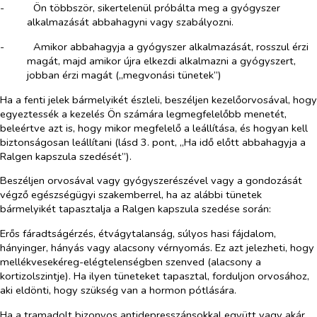
-​
Ön többször, sikertelenül próbálta meg a gyógyszer
alkalmazását abbahagyni vagy szabályozni.
-​
Amikor abbahagyja a gyógyszer alkalmazását, rosszul érzi
magát, majd amikor újra elkezdi alkalmazni a gyógyszert,
jobban érzi magát („megvonási tünetek”)
Ha a fenti jelek bármelyikét észleli, beszéljen kezelőorvosával, hogy
egyeztessék a kezelés Ön számára legmegfelelőbb menetét,
beleértve azt is, hogy mikor megfelelő a leállítása, és hogyan kell
biztonságosan leállítani (lásd 3. pont, „Ha idő előtt abbahagyja a
Ralgen kapszula szedését”).
Beszéljen orvosával vagy gyógyszerészével vagy a gondozását
végző egészségügyi szakemberrel, ha az alábbi tünetek
bármelyikét tapasztalja a Ralgen kapszula szedése során:
Erős fáradtságérzés, étvágytalanság, súlyos hasi fájdalom,
hányinger, hányás vagy alacsony vérnyomás. Ez azt jelezheti, hogy
mellékvesekéreg-elégtelenségben szenved (alacsony a
kortizolszintje). Ha ilyen tüneteket tapasztal, forduljon orvosához,
aki eldönti, hogy szükség van a hormon pótlására.
Ha a tramadolt bizonyos antidepresszánsokkal együtt vagy akár