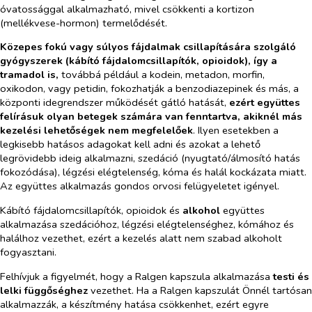
óvatossággal alkalmazható, mivel csökkenti a kortizon
(mellékvese-hormon) termelődését.
Közepes fokú vagy súlyos fájdalmak csillapítására szolgáló
gyógyszerek (kábító fájdalomcsillapítók, opioidok), így a
tramadol is,
továbbá
például a kodein, metadon, morfin,
oxikodon, vagy petidin, fokozhatják a benzodiazepinek és más, a
központi idegrendszer működését gátló hatását,
ezért együttes
felírásuk olyan betegek számára van fenntartva, akiknél más
kezelési lehetőségek nem megfelelőek
. Ilyen esetekben a
legkisebb hatásos adagokat kell adni és azokat a lehető
legrövidebb ideig alkalmazni, szedáció (nyugtató/álmosító hatás
fokozódása), légzési elégtelenség, kóma és halál kockázata miatt.
Az együttes alkalmazás gondos orvosi felügyeletet igényel.
Kábító fájdalomcsillapítók, opioidok és
alkohol
együttes
alkalmazása szedációhoz, légzési elégtelenséghez, kómához és
halálhoz vezethet, ezért a kezelés alatt nem szabad alkoholt
fogyasztani.
Felhívjuk a figyelmét, hogy a Ralgen kapszula alkalmazása
testi és
lelki függőséghez
vezethet. Ha a Ralgen kapszulát Önnél tartósan
alkalmazzák, a készítmény hatása csökkenhet, ezért egyre