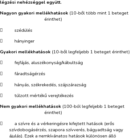
légzési nehézséggel együtt.
Nagyon gyakori mellékhatások
(
10-ből több mint 1 beteget
érinthet)
​
szédülés
​
hányinger
Gyakori mellékhatások
(
10-ből legfeljebb 1 beteget érinthet)
​
fejfájás, aluszékonyság/kábultság
​
fáradtságérzés
​
hányás, székrekedés, szájszárazság
​
túlzott mértékű verejtékezés
Nem gyakori mellékhatások
(
100-ból legfeljebb 1 beteget
érinthet)
​
a szívre és a vérkeringésre kifejtett hatások (erős
szívdobogásérzés, szapora szívverés, bágyadtság vagy
ájulás). Ezek a nemkívánatos hatások különösen álló