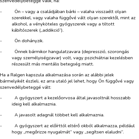
szenvedélybeteggé válik, ha:
-​
Ön – vagy a családjában bárki – valaha visszaélt olyan
szerekkel, vagy valaha függővé vált olyan szerektől, mint az
alkohol, a vényköteles gyógyszerek vagy a tiltott
kábítószerek („addikció”).
-​
Ön dohányzik.
-​
Önnek bármikor hangulatzavara (depresszió, szorongás
vagy személyiségzavar) volt, vagy pszichiátriai kezelésben
részesült más mentális betegség miatt.
Ha a Ralgen kapszula alkalmazása során az alábbi jelek
bármelyikét észleli, ez arra utaló jel lehet, hogy Ön függővé vagy
szenvedélybeteggé vált:
-​
A gyógyszert a kezelőorvosa által javasoltnál hosszabb
ideig kell alkalmaznia.
-​
A javasolt adagnál többet kell alkalmaznia.
-​
A gyógyszert az előírttól eltérő okból alkalmazza, például
hogy „megőrizze nyugalmát” vagy „segítsen elaludni”.