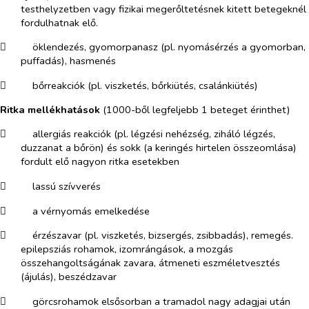
testhelyzetben vagy fizikai megerőltetésnek kitett betegeknél
fordulhatnak elő.
​
öklendezés, gyomorpanasz (pl. nyomásérzés a gyomorban,
puffadás), hasmenés
​
bőrreakciók (pl. viszketés, bőrkiütés, csalánkiütés)
Ritka mellékhatások
(
1000-ből legfeljebb 1 beteget érinthet)
​
allergiás reakciók (pl. légzési nehézség, ziháló légzés,
duzzanat a bőrön) és sokk (a keringés hirtelen összeomlása)
fordult elő nagyon ritka esetekben
​
lassú szívverés
​
a vérnyomás emelkedése
​
érzészavar (pl. viszketés, bizsergés, zsibbadás), remegés.
epilepsziás rohamok, izomrángások, a mozgás
összehangoltságának zavara, átmeneti eszméletvesztés
(ájulás), beszédzavar
​
görcsrohamok elsősorban a tramadol nagy adagjai után