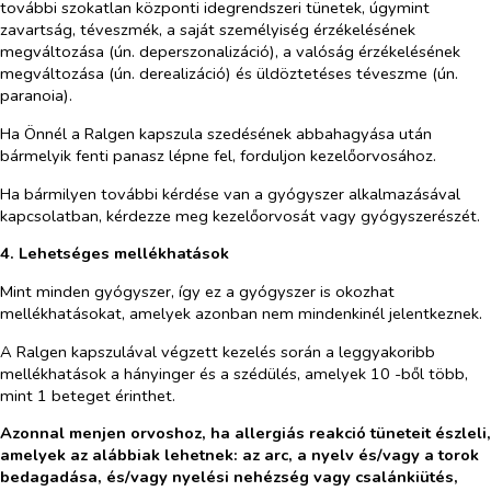
további szokatlan központi idegrendszeri tünetek, úgymint
zavartság, téveszmék, a saját személyiség érzékelésének
megváltozása (ún. deperszonalizáció), a valóság érzékelésének
megváltozása (ún. derealizáció) és üldöztetéses téveszme (ún.
paranoia).
Ha Önnél a Ralgen kapszula szedésének abbahagyása után
bármelyik fenti panasz lépne fel, forduljon kezelőorvosához.
Ha bármilyen további kérdése van a gyógyszer alkalmazásával
kapcsolatban, kérdezze meg kezelőorvosát vagy gyógyszerészét.
4. Lehetséges mellékhatások
Mint minden gyógyszer, így ez a gyógyszer is okozhat
mellékhatásokat, amelyek azonban nem mindenkinél jelentkeznek.
A Ralgen kapszulával végzett kezelés során a leggyakoribb
mellékhatások a hányinger és a szédülés, amelyek 10 -ből több,
mint 1 beteget érinthet.
Azonnal menjen orvoshoz, ha allergiás reakció tüneteit észleli,
amelyek az alábbiak lehetnek: az arc, a nyelv és/vagy a torok
bedagadása, és/vagy nyelési nehézség vagy csalánkiütés,