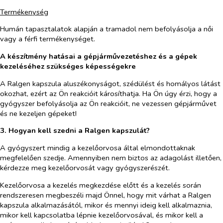
Termékenység
Humán tapasztalatok alapján a tramadol nem befolyásolja a női
vagy a férfi termékenységet.
A készítmény hatásai a gépjárművezetéshez és a gépek
kezeléséhez szükséges képességekre
A Ralgen kapszula aluszékonyságot, szédülést és homályos látást
okozhat, ezért az Ön reakcióit károsíthatja. Ha Ön úgy érzi, hogy a
gyógyszer befolyásolja az Ön reakcióit, ne vezessen gépjárművet
és ne kezeljen gépeket!
3. Hogyan kell szedni a Ralgen kapszulát?
A gyógyszert mindig a kezelőorvosa által elmondottaknak
megfelelően szedje. Amennyiben nem biztos az adagolást illetően,
kérdezze meg kezelőorvosát vagy gyógyszerészét.
Kezelőorvosa a kezelés megkezdése előtt és a kezelés során
rendszeresen megbeszéli majd Önnel, hogy mit várhat a Ralgen
kapszula alkalmazásától, mikor és mennyi ideig kell alkalmaznia,
mikor kell kapcsolatba lépnie kezelőorvosával, és mikor kell a