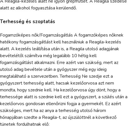
A Reagila-kezelés alatt ne igyon grépfrútlét. A Reagila szedése
alatt az alkohol fogyasztása kerülendő.
Terhesség és szoptatás
Fogamzóképes nők/Fogamzásgátlás A fogamzóképes nőknek
hatékony fogamzásgátlást kell használniuk a Reagila-kezelés
alatt. A kezelés leállítása után is, a Reagila utolsó adagjának
bevételétől számítva még legalább 10 hétig kell
fogamzásgátlást alkalmazni. Erre azért van szükség, mert az
utolsó adag bevétele után a gyógyszer még egy ideig
megtalálható a szervezetben. Terhesség Ne szedje ezt a
gyógyszert terhesség alatt, hacsak kezelőorvosa azt nem
mondta, hogy szednie kell. Ha kezelőorvosa úgy dönt, hogy a
terhessége alatt is szednie kell ezt a gyógyszert, a szülés után a
kezelőorvos gondosan ellenőrizni fogja a gyermekét. Ez azért
szükséges, mert ha az anya a terhesség utolsó három
hónapjában szedte a Reagila-t, az újszülöttnél a következő
tünetek fordulhatnak elő: