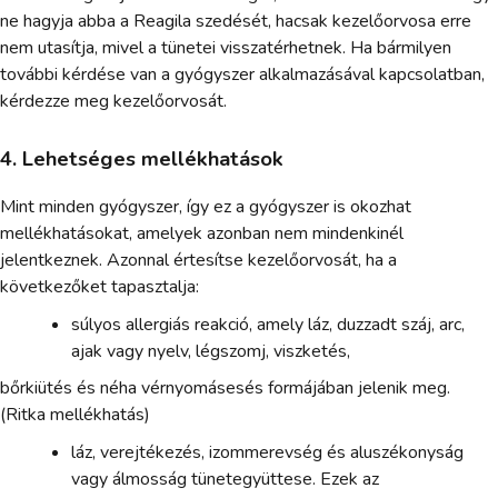
ne hagyja abba a Reagila szedését, hacsak kezelőorvosa erre
nem utasítja, mivel a tünetei visszatérhetnek. Ha bármilyen
további kérdése van a gyógyszer alkalmazásával kapcsolatban,
kérdezze meg kezelőorvosát.
4. Lehetséges mellékhatások
Mint minden gyógyszer, így ez a gyógyszer is okozhat
mellékhatásokat, amelyek azonban nem mindenkinél
jelentkeznek. Azonnal értesítse kezelőorvosát, ha a
következőket tapasztalja:
súlyos allergiás reakció, amely láz, duzzadt száj, arc,
ajak vagy nyelv, légszomj, viszketés,
bőrkiütés és néha vérnyomásesés formájában jelenik meg.
(Ritka mellékhatás)
láz, verejtékezés, izommerevség és aluszékonyság
vagy álmosság tünetegyüttese. Ezek az