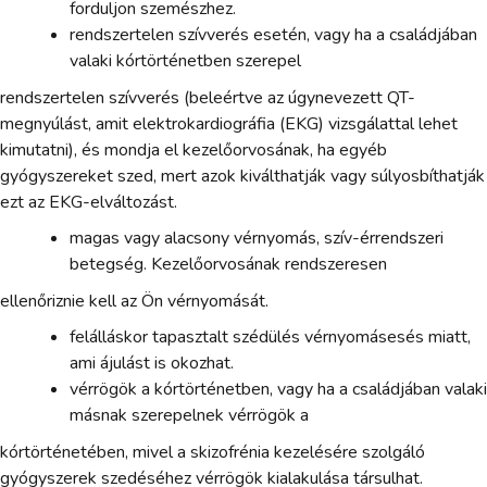
forduljon szemészhez.
rendszertelen szívverés esetén, vagy ha a családjában
valaki kórtörténetben szerepel
rendszertelen szívverés (beleértve az úgynevezett QT-
megnyúlást, amit elektrokardiográfia (EKG) vizsgálattal lehet
kimutatni), és mondja el kezelőorvosának, ha egyéb
gyógyszereket szed, mert azok kiválthatják vagy súlyosbíthatják
ezt az EKG-elváltozást.
magas vagy alacsony vérnyomás, szív-érrendszeri
betegség. Kezelőorvosának rendszeresen
ellenőriznie kell az Ön vérnyomását.
felálláskor tapasztalt szédülés vérnyomásesés miatt,
ami ájulást is okozhat.
vérrögök a kórtörténetben, vagy ha a családjában valaki
másnak szerepelnek vérrögök a
kórtörténetében, mivel a skizofrénia kezelésére szolgáló
gyógyszerek szedéséhez vérrögök kialakulása társulhat.