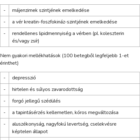
-
májenzimek szintjének emelkedése
-
a vér kreatin-foszfokináz-szintjének emelkedése
-
rendellenes lipidmennyiség a vérben (pl. koleszterin
és/vagy zsír)
Nem gyakori mellékhatások (100 betegből legfeljebb 1-et
érinthet)
-
depresszió
-
hirtelen és súlyos zavarodottság
-
forgó jellegű szédülés
-
a tapintásérzés kellemetlen, kóros megváltozása
-
aluszékonyság, nagyfokú levertség, cselekvésre
képtelen állapot