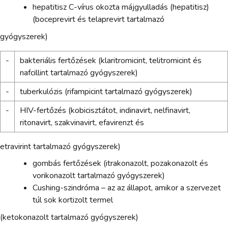
hepatitisz C-vírus okozta májgyulladás (hepatitisz)
(boceprevirt és telaprevirt tartalmazó
gyógyszerek)
-
bakteriális fertőzések (klaritromicint, telitromicint és
nafcillint tartalmazó gyógyszerek)
-
tuberkulózis (rifampicint tartalmazó gyógyszerek)
-
HIV-fertőzés (kobicisztátot, indinavirt, nelfinavirt,
ritonavirt, szakvinavirt, efavirenzt és
etravirint tartalmazó gyógyszerek)
gombás fertőzések (itrakonazolt, pozakonazolt és
vorikonazolt tartalmazó gyógyszerek)
Cushing-szindróma – az az állapot, amikor a szervezet
túl sok kortizolt termel
(ketokonazolt tartalmazó gyógyszerek)