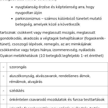
nyugtalanság érzése és képtelenség arra, hogy
nyugodtan üljön
parkinzonizmus – számos különböző tünetet mutató
betegség, amelyek közé a következők
tartoznak: csökkent vagy meglassult mozgás, meglassult
gondolkodás, akadozás a végtagok behajlításakor (fogaskerék-
tünet), csoszogó lépések, remegés, az arc mimikájának
csökkenése vagy teljes hiánya, izommerevség, nyáladzás
Gyakori mellékhatások (10 betegből legfeljebb 1-et érinthet)
-
szorongás
-
aluszékonyság, alvászavarok, rendellenes álmok,
rémálmok, alvajárás
-
szédülés
-
önkéntelen csavarodó mozdulatok és furcsa testtartások