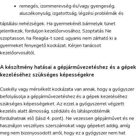
remegés, izommerevség és/vagy gyengeség,
aluszékonyság, izgatottság, légzési problémák és
táplálási nehézségek. Ha gyermekénél bármelyik tünet
jelentkezik, forduljon kezelőorvosához. Szoptatás Ne
szoptasson, ha Reagila-t szed, ugyanis nem zárható ki a
gyermeket fenyegető kockázat. Kérjen tanácsot
kezelőorvosától.
A készítmény hatásai a gépjárművezetéshez és a gépek
kezeléséhez szükséges képességekre
Csekély vagy mérsékelt kockázata van annak, hogy a gyógyszer
befolyásolja a gépjárművezetéshez és a gépek kezeléséhez
szükséges képességeket. Az ezzel a gyógyszerrel végzett
kezelés alatt álmosság, szédülés és látásproblémák
fordulhatnak elő (lásd 4. pont). Ne vezessen gépjárművet és ne
használjon veszélyes szerszámokat vagy gépeket addig, amíg
meg nem bizonyosodott arról, hogy ez a gyógyszer nem hat