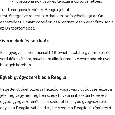
görcsrohamok vagy epilepszia a kórtörténetben.
Testtömegnövekedés A Reagila jelentős
testtömegnövekedést okozhat, ami befolyásolhatja az Ön
egészségét. Emiatt kezelőorvosa rendszeresen ellenőrizni fogja
az Ön testtömegét.
Gyermekek és serdülők
Ez a gyógyszer nem ajánlott 18 évnél fiatalabb gyermekek és
serdülők számára, mivel nem állnak rendelkezésre adatok ilyen
betegek körében.
Egyéb gyógyszerek és a Reagila
Feltétlenül tájékoztassa kezelőorvosát vagy gyógyszerészét a
jelenleg vagy nemrégiben szedett, valamint szedni tervezett
egyéb gyógyszereiről. Nem szedhet bizonyos gyógyszereket
együtt a Reagila-val (lásd a „Ne szedje a Reagila-t” című részt).