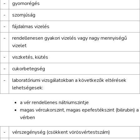
-
gyomorégés
-
szomjúság
-
fájdalmas vizelés
-
rendellenesen gyakori vizelés vagy nagy mennyiségű
vizelet
-
viszketés, kiütés
-
cukorbetegség
-
laboratóriumi vizsgálatokban a következők eltérések
lehetségesek:
a vér rendellenes nátriumszintje
magas vércukorszint, magas epefestékszint (bilirubin) a
vérben
-
vérszegénység (csökkent vörösvértestszám)