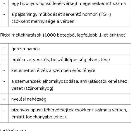
-
egy bizonyos típusú fehérvérsejt megemelkedett száma
-
a pajzsmirigy működését serkentő hormon (TSH)
csökkent mennyisége a vérben
Ritka mellékhatások (1000 betegből legfeljebb 1-et érinthet)
-
görcsrohamok
-
emlékezetvesztés, beszédképesség elvesztése
-
kellemetlen érzés a szemben erős fényre
-
a szemlencsék elhomályosodása, ami látáscsökkenéshez
vezet (szürkehályog)
-
nyelési nehézség
-
bizonyos típusú fehérvérsejtek csökkent száma a vérben,
emiatt fogékonyabb lehet a
fertőzésekre