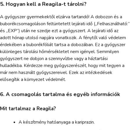
5. Hogyan kell a Reagila-t tárolni?
A gyógyszer gyermekektől elzárva tartandó! A dobozon és a
buborékcsomagoláson feltüntetett lejárati idő („Felhasználható:”
és „EXP”) után ne szedje ezt a gyógyszert. A lejárati idő az
adott hónap utolsó napjára vonatkozik. A fénytől való védelem
érdekében a buborékfóliát tartsa a dobozában. Ez a gyógyszer
különleges tárolási hőmérsékletet nem igényel. Semmilyen
gyógyszert ne dobjon a szennyvízbe vagy a háztartási
hulladékba. Kérdezze meg gyógyszerészét, hogy mit tegyen a
már nem használt gyógyszereivel. Ezek az intézkedések
elősegítik a környezet védelmét.
6. A csomagolás tartalma és egyéb információk
Mit tartalmaz a Reagila?
A készítmény hatóanyaga a kariprazin.