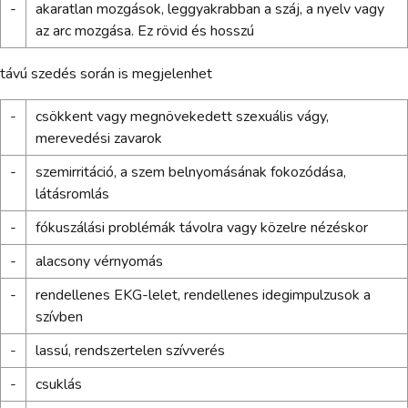
-
akaratlan mozgások, leggyakrabban a száj, a nyelv vagy
az arc mozgása. Ez rövid és hosszú
távú szedés során is megjelenhet
-
csökkent vagy megnövekedett szexuális vágy,
merevedési zavarok
-
szemirritáció, a szem belnyomásának fokozódása,
látásromlás
-
fókuszálási problémák távolra vagy közelre nézéskor
-
alacsony vérnyomás
-
rendellenes EKG-lelet, rendellenes idegimpulzusok a
szívben
-
lassú, rendszertelen szívverés
-
csuklás