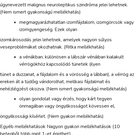
úgynevezett malignus neuroleptikus szindróma jelei lehetnek.
(Nem ismert gyakoriságú mellékhatás)
megmagyarázhatatlan izomfájdalom, izomgörcsök vagy
izomgyengeség. Ezek olyan
izomkárosodás jelei lehetnek, amelyek nagyon súlyos
veseproblémákat okozhatnak. (Ritka mellékhatás)
a vénákban, különösen a lábszár vénáiban kialakult
vérrögökhöz kapcsolódó tünetek (ilyen
tünet a duzzanat, a fájdalom és a vörösség a lábban), a vérrög az
ereken át a tüdőig vándorolhat, mellkasi fájdalmat és
nehézlégzést okozva. (Nem ismert gyakoriságú mellékhatás)
olyan gondolat vagy érzés, hogy kárt tegyen
önmagában vagy öngyilkosságot kövessen el,
öngyilkossági kísérlet. (Nem gyakori mellékhatás)
Egyéb mellékhatások Nagyon gyakori mellékhatások (10
betegből több mint 1-et érinthet)