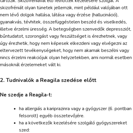
tartozik. Skizofréniával élő felnőttek kezelésére szolgál. A
skizofréniát olyan tünetek jellemzik, mint például valójában ott
nem lévő dolgok hallása, látása vagy érzése (hallucináció),
gyanakvás, tévhitek, összefüggéstelen beszéd és viselkedés,
illetve érzelmi üresség. A betegségben szenvedők depressziót,
bűntudatot, szorongást vagy feszültséget is érezhetnek, vagy
úgy érezhetik, hogy nem képesek elkezdeni vagy elvégezni az
eltervezett tevékenységeket, hogy nem akarnak beszélni vagy
nincs érzelmi reakciójuk olyan helyzetekben, ami normál esetben
másoknál érzelemeket vált ki.
2. Tudnivalók a Reagila szedése előtt
Ne szedje a Reagila-t:
ha allergiás a kariprazinra vagy a gyógyszer (6. pontban
felsorolt) egyéb összetevőjére.
ha a következők kezelésére szolgáló gyógyszereket
szed: