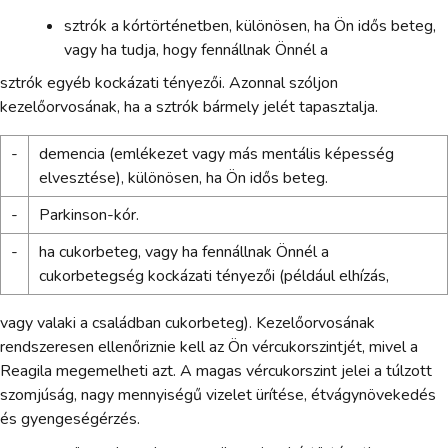
sztrók a kórtörténetben, különösen, ha Ön idős beteg,
vagy ha tudja, hogy fennállnak Önnél a
sztrók egyéb kockázati tényezői. Azonnal szóljon
kezelőorvosának, ha a sztrók bármely jelét tapasztalja.
-
demencia (emlékezet vagy más mentális képesség
elvesztése), különösen, ha Ön idős beteg.
-
Parkinson-kór.
-
ha cukorbeteg, vagy ha fennállnak Önnél a
cukorbetegség kockázati tényezői (például elhízás,
vagy valaki a családban cukorbeteg). Kezelőorvosának
rendszeresen ellenőriznie kell az Ön vércukorszintjét, mivel a
Reagila megemelheti azt. A magas vércukorszint jelei a túlzott
szomjúság, nagy mennyiségű vizelet ürítése, étvágynövekedés
és gyengeségérzés.