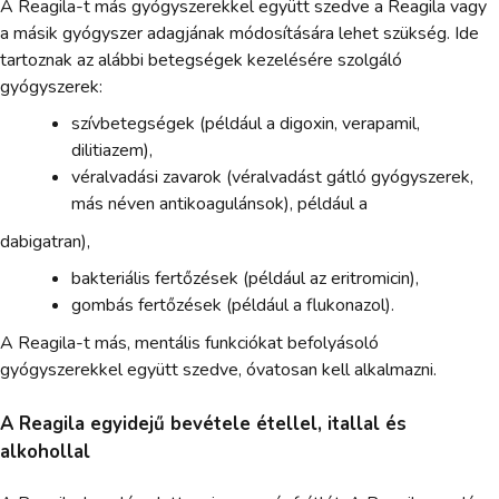
A Reagila-t más gyógyszerekkel együtt szedve a Reagila vagy
a másik gyógyszer adagjának módosítására lehet szükség. Ide
tartoznak az alábbi betegségek kezelésére szolgáló
gyógyszerek:
szívbetegségek (például a digoxin, verapamil,
dilitiazem),
véralvadási zavarok (véralvadást gátló gyógyszerek,
más néven antikoagulánsok), például a
dabigatran),
bakteriális fertőzések (például az eritromicin),
gombás fertőzések (például a flukonazol).
A Reagila-t más, mentális funkciókat befolyásoló
gyógyszerekkel együtt szedve, óvatosan kell alkalmazni.
A Reagila egyidejű bevétele étellel, itallal és
alkohollal