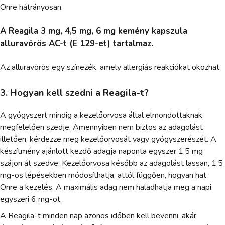
Önre hátrányosan.
A Reagila 3 mg, 4,5 mg, 6 mg kemény kapszula
alluravörös AC-t (E 129-et) tartalmaz.
Az alluravörös egy színezék, amely allergiás reakciókat okozhat.
3. Hogyan kell szedni a Reagila-t?
A gyógyszert mindig a kezelőorvosa által elmondottaknak
megfelelően szedje. Amennyiben nem biztos az adagolást
illetően, kérdezze meg kezelőorvosát vagy gyógyszerészét. A
készítmény ajánlott kezdő adagja naponta egyszer 1,5 mg
szájon át szedve. Kezelőorvosa később az adagolást lassan, 1,5
mg-os lépésekben módosíthatja, attól függően, hogyan hat
Önre a kezelés. A maximális adag nem haladhatja meg a napi
egyszeri 6 mg-ot.
A Reagila-t minden nap azonos időben kell bevenni, akár