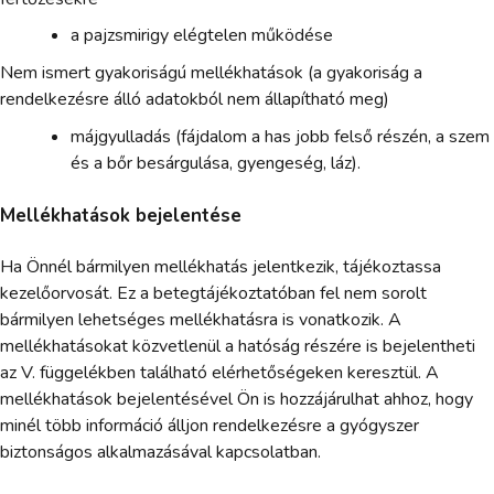
a pajzsmirigy elégtelen működése
Nem ismert gyakoriságú mellékhatások (a gyakoriság a
rendelkezésre álló adatokból nem állapítható meg)
májgyulladás (fájdalom a has jobb felső részén, a szem
és a bőr besárgulása, gyengeség, láz).
Mellékhatások bejelentése
Ha Önnél bármilyen mellékhatás jelentkezik, tájékoztassa
kezelőorvosát. Ez a betegtájékoztatóban fel nem sorolt
bármilyen lehetséges mellékhatásra is vonatkozik. A
mellékhatásokat közvetlenül a hatóság részére is bejelentheti
az V. függelékben található elérhetőségeken keresztül. A
mellékhatások bejelentésével Ön is hozzájárulhat ahhoz, hogy
minél több információ álljon rendelkezésre a gyógyszer
biztonságos alkalmazásával kapcsolatban.