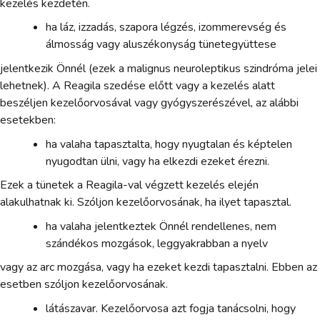
kezelés kezdetén.
ha láz, izzadás, szapora légzés, izommerevség és
álmosság vagy aluszékonyság tünetegyüttese
jelentkezik Önnél (ezek a malignus neuroleptikus szindróma jelei
lehetnek). A Reagila szedése előtt vagy a kezelés alatt
beszéljen kezelőorvosával vagy gyógyszerészével, az alábbi
esetekben:
ha valaha tapasztalta, hogy nyugtalan és képtelen
nyugodtan ülni, vagy ha elkezdi ezeket érezni.
Ezek a tünetek a Reagila-val végzett kezelés elején
alakulhatnak ki. Szóljon kezelőorvosának, ha ilyet tapasztal.
ha valaha jelentkeztek Önnél rendellenes, nem
szándékos mozgások, leggyakrabban a nyelv
vagy az arc mozgása, vagy ha ezeket kezdi tapasztalni. Ebben az
esetben szóljon kezelőorvosának.
látászavar. Kezelőorvosa azt fogja tanácsolni, hogy