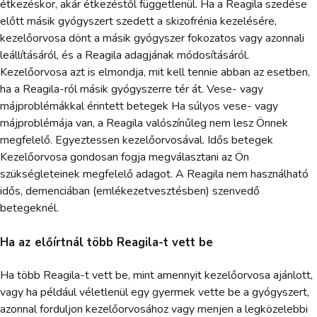
étkezéskor, akár étkezéstől függetlenül. Ha a Reagila szedése
előtt másik gyógyszert szedett a skizofrénia kezelésére,
kezelőorvosa dönt a másik gyógyszer fokozatos vagy azonnali
leállításáról, és a Reagila adagjának módosításáról.
Kezelőorvosa azt is elmondja, mit kell tennie abban az esetben,
ha a Reagila-ról másik gyógyszerre tér át. Vese- vagy
májproblémákkal érintett betegek Ha súlyos vese- vagy
májproblémája van, a Reagila valószínűleg nem lesz Önnek
megfelelő. Egyeztessen kezelőorvosával. Idős betegek
Kezelőorvosa gondosan fogja megválasztani az Ön
szükségleteinek megfelelő adagot. A Reagila nem használható
idős, demenciában (emlékezetvesztésben) szenvedő
betegeknél.
Ha az előírtnál több Reagila-t vett be
Ha több Reagila-t vett be, mint amennyit kezelőorvosa ajánlott,
vagy ha például véletlenül egy gyermek vette be a gyógyszert,
azonnal forduljon kezelőorvosához vagy menjen a legközelebbi