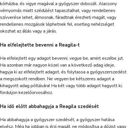
kórházba, és vigye magával a gyógyszer dobozát. Alacsony
vérnyomás miatt szédülést tapasztalhat, vagy rendellenes
szívverése lehet, álmosnak, fáradtnak érezheti magát, vagy
rendellenes mozgások léphetnek fel, esetleg nehézséget
okozhat az állás vagy a járás.
Ha elfelejtette bevenni a Reagila-t
Ha elfelejtett egy adagot bevenni, vegye be, amint eszébe jut.
Ha azonban már nagyon közel van a következő adag ideje,
hagyja ki az elfelejtett adagot, és folytassa a gyógyszerszedést
a megszokott rendben. Ne vegyen be kétszeres adagot a
kihagyott adag pótlására! Ha két vagy több adagot hagyott ki,
forduljon kezelőorvosához.
Ha idő előtt abbahagyja a Reagila szedését
Ha abbahagyja a gyógyszer szedését, a gyógyszer hatása
elvész. Még ha jobban is érzi magát, ne módosítsa a dózist vagy