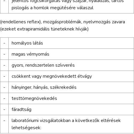
-
jelentős fogcsikorgatás vagy szájzár, nyáladzás, tartós
pislogás a homlok megütésére válaszul
(rendellenes reflex), mozgásproblémák, nyelvmozgás zavara
(ezeket extrapiramidális tüneteknek hívják)
-
homályos látás
-
magas vérnyomás
-
gyors, rendszertelen szívverés
-
csökkent vagy megnövekedett étvágy
-
hányinger, hányás, székrekedés
-
testtömegnövekedés
-
fáradtság
-
laboratóriumi vizsgálatokban a következők eltérések
lehetségesek: