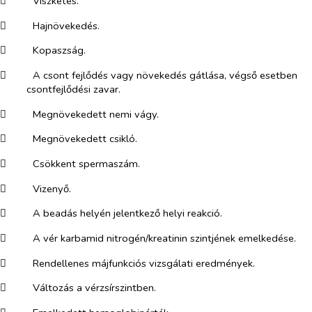
​
Viszketés.
​
Hajnövekedés.
​
Kopaszság.
​
A csont fejlődés vagy növekedés gátlása, végső esetben
csontfejlődési zavar.
​
Megnövekedett nemi vágy.
​
Megnövekedett csikló.
​
Csökkent spermaszám.
​
Vizenyő.
​
A beadás helyén jelentkező helyi reakció.
​
A vér karbamid nitrogén/kreatinin szintjének emelkedése.
​
Rendellenes májfunkciós vizsgálati eredmények.
​
Változás a vérzsírszintben.