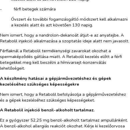
-​
férfi betegek számára
Óvszert és további fogamzásgátló módszert kell alkalmazni
a kezelés alatt és azt követően 130 napig.
Nem ismert, hogy a nandrolon-dekanoát átjut-e az anyatejbe. A
Retabolil injekció alkalmazása a szoptatás ideje alatt nem javasolt.
Férfiaknál a Retabolil termékenységi zavarokat okozhat a
spermaképződés gátlása miatt. A Retabolil kezelés előtt a férfi
betegekkel meg kell beszélni a hímivarsejt-konzerválás
lehetőségeit.
A készítmény hatásai a gépjárművezetéshez és gépek
kezeléséhez szükséges képességekre
Nem ismert, hogy a Retabolil befolyásolja a gépjárművezetéshez
és a gépek kezeléséhez szükséges képességeket.
A Retabolil injekció benzil-alkoholt tartalmaz.
Ez a gyógyszer 52,25 mg benzil-alkoholt tartalmaz ampullánként.
A benzil-alkohol allergiás reakciót okozhat. Kérje ki kezelőorvosa