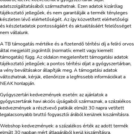
adatszolgáltatásából származhatnak. Ezen adatok kizárólag
tájékoztató jellegűek, és nem garantálják a termék tényleges
készleten lévő elérhetőségét. Az így közvetített elérhetőségi
és készletadatok pontosságáért és aktualitásáért felelősséget
nem vállalunk.
A TB támogatás mértéke és a fizetendő térítési díj a felíró orvos
által megjelölt jogcímtől (normatív, emelt vagy kiemelt
támogatás) függ. Az oldalon megjelenített támogatási adatok
tájékoztató jellegűek; a pontos térítési díjat a gyógyszertárban,
a vény beváltásakor állapítják meg. A támogatási adatok
változhatnak, kérjük, ellenőrizze a legfrissebb információkat a
NEAK honlapján.
Gyógyszertári kedvezmények esetén: az ajánlatok a
gyógyszertárak havi akciós újságaiból származnak, a százalékos
kedvezmények a résztvevő patikák elmúlt 30 napra vetített
legalacsonyabb bruttó fogyasztói árából kerülnek kiszámításra.
Webshop kedvezmények: a százalékos érték az adott termék
elmúlt 30 napban mért átlagárából kerül kiszámításra,