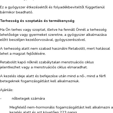
Ez a gyógyszer étkezésektől és folyadékbeviteltől függetlenül
bármikor beadható.
Terhesség és szoptatás és termékenység
Ha Ön terhes vagy szoptat, illetve ha fennáll Önnél a terhesség
lehetősége vagy gyermeket szeretne, a gyógyszer alkalmazása
előtt beszéljen kezelőorvosával, gyógyszerészével.
A terhesség alatt nem szabad használni Retabolilt, mert hatással
lehet a magzat fejlődésére.
Retabolilt kapó nőknél szabálytalan menstruációs ciklus
jelentkezhet vagy a menstruációs ciklus elmaradhat.
A kezelés ideje alatt és befejezése után mind a
nő
-, mind a
férfi
betegeknek
fogamzásgátlást kell alkalmazniuk
.
Ajánlás:
-​
nőbetegek számára
Megfelelő nem-hormonális fogamzásgátlást kell alkalmazni a
kezelés alatt és azt követően 223 napig.