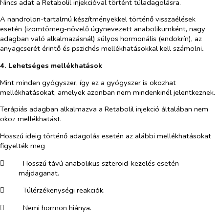
Nincs adat a Retabolil injekcióval történt túladagolásra.
A nandrolon-tartalmú készítményekkel történő visszaélések
esetén (izomtömeg-növelő úgynevezett anabolikumként, nagy
adagban való alkalmazásnál) súlyos hormonális (endokrín), az
anyagcserét érintő és pszichés mellékhatásokkal kell számolni
.
4. Lehetséges mellékhatások
Mint minden gyógyszer, így ez a gyógyszer is okozhat
mellékhatásokat, amelyek azonban nem mindenkinél jelentkeznek.
Terápiás adagban alkalmazva a Retabolil injekció általában nem
okoz mellékhatást.
Hosszú ideig történő adagolás esetén az alábbi mellékhatásokat
figyelték meg
​
Hosszú távú anabolikus szteroid-kezelés esetén
májdaganat.
​
Túlérzékenységi reakciók.
​
Nemi hormon hiánya.