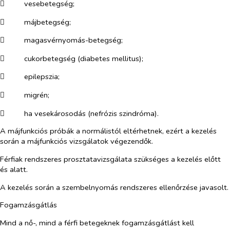
​
vesebetegség;
​
májbetegség;
​
magasvérnyomás-betegség;
​
cukorbetegség (diabetes mellitus);
​
epilepszia;
​
migrén;
​
ha vesekárosodás (nefrózis szindróma).
A májfunkciós próbák a normálistól eltérhetnek, ezért a kezelés
során a májfunkciós vizsgálatok végezendők.
Férfiak rendszeres prosztatavizsgálata szükséges a kezelés előtt
és alatt.
A kezelés során a szembelnyomás rendszeres ellenőrzése javasolt.
Fogamzásgátlás
Mind a nő-, mind a férfi betegeknek fogamzásgátlást kell