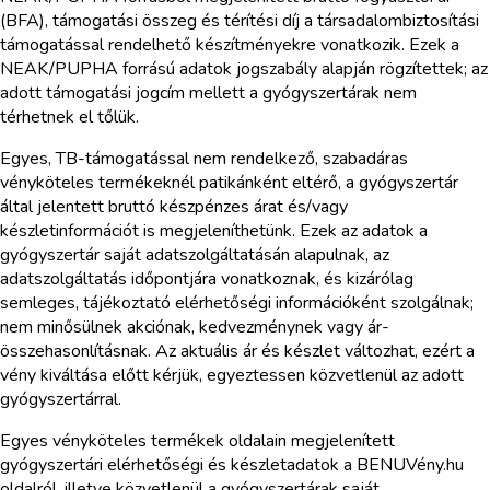
(BFA), támogatási összeg és térítési díj a társadalombiztosítási
támogatással rendelhető készítményekre vonatkozik. Ezek a
NEAK/PUPHA forrású adatok jogszabály alapján rögzítettek; az
adott támogatási jogcím mellett a gyógyszertárak nem
térhetnek el tőlük.
Egyes, TB-támogatással nem rendelkező, szabadáras
vényköteles termékeknél patikánként eltérő, a gyógyszertár
által jelentett bruttó készpénzes árat és/vagy
készletinformációt is megjeleníthetünk. Ezek az adatok a
gyógyszertár saját adatszolgáltatásán alapulnak, az
adatszolgáltatás időpontjára vonatkoznak, és kizárólag
semleges, tájékoztató elérhetőségi információként szolgálnak;
nem minősülnek akciónak, kedvezménynek vagy ár-
összehasonlításnak. Az aktuális ár és készlet változhat, ezért a
vény kiváltása előtt kérjük, egyeztessen közvetlenül az adott
gyógyszertárral.
Egyes vényköteles termékek oldalain megjelenített
gyógyszertári elérhetőségi és készletadatok a BENUVény.hu
oldalról, illetve közvetlenül a gyógyszertárak saját