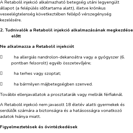
A Retabolil injekció alkalmazható betegség utáni legyengült
állapot (a felépülés időtartama alatt), illetve krónikus
veseelégtelenség következtében fellépő vérszegénység
kezelésére.
2. Tudnivalók a Retabolil injekció alkalmazásának megkezdése
előtt
Ne alkalmazza a Retabolil injekciót
​
ha allergiás nandrolon-dekanoátra vagy a gyógyszer (6.
pontban felsorolt) egyéb összetevőjére;
​
ha terhes vagy szoptat;
​
ha bármilyen májbetegségben szenved.
További ellenjavallatok a prosztatarák vagy mellrák férfiaknál.
A Retabolil injekció nem javasolt 18 életév alatti gyermekek és
serdülők számára a biztonságra és a hatásosságra vonatkozó
adatok hiánya miatt.
Figyelmeztetések és óvintézkedések