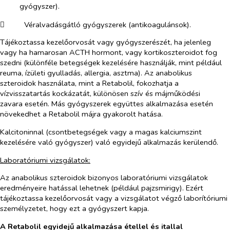
gyógyszer).
​
Véralvadásgátló gyógyszerek (antikoagulánsok).
Tájékoztassa kezelőorvosát vagy gyógyszerészét, ha jelenleg
vagy ha hamarosan ACTH hormont, vagy kortikoszteroidot fog
szedni (különféle betegségek kezelésére használják, mint például
reuma, ízületi gyulladás, allergia, asztma). Az anabolikus
szteroidok használata, mint a Retabolil, fokozhatja a
vízvisszatartás kockázatát, különösen szív és májműködési
zavara esetén. Más gyógyszerek együttes alkalmazása esetén
növekedhet a Retabolil májra gyakorolt hatása.
Kalcitoninnal (csontbetegségek vagy a magas kalciumszint
kezelésére való gyógyszer) való egyidejű alkalmazás kerülendő.
Laboratóriumi vizsgálatok:
Az anabolikus szteroidok bizonyos laboratóriumi vizsgálatok
eredményeire hatással lehetnek (például pajzsmirigy). Ezért
tájékoztassa kezelőorvosát vagy a vizsgálatot végző laborítóriumi
személyzetet, hogy ezt a gyógyszert kapja.
A Retabolil
egyidejű alkalmazása étellel és itallal