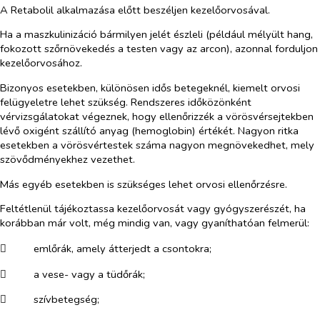
A Retabolil alkalmazása előtt beszéljen kezelőorvosával.
Ha a maszkulinizáció bármilyen jelét észleli (például mélyült hang,
fokozott szőrnövekedés a testen vagy az arcon), azonnal forduljon
kezelőorvosához.
Bizonyos esetekben, különösen idős betegeknél, kiemelt orvosi
felügyeletre lehet szükség. Rendszeres időközönként
vérvizsgálatokat végeznek, hogy ellenőrizzék a vörösvérsejtekben
lévő oxigént szállító anyag (hemoglobin) értékét. Nagyon ritka
esetekben a vörösvértestek száma nagyon megnövekedhet, mely
szövődményekhez vezethet.
Más egyéb esetekben is szükséges lehet orvosi ellenőrzésre.
Feltétlenül tájékoztassa kezelőorvosát vagy gyógyszerészét, ha
korábban már volt, még mindig van, vagy gyaníthatóan felmerül:
​
emlőrák, amely átterjedt a csontokra;
​
a vese- vagy a tüdőrák;
​
szívbetegség;