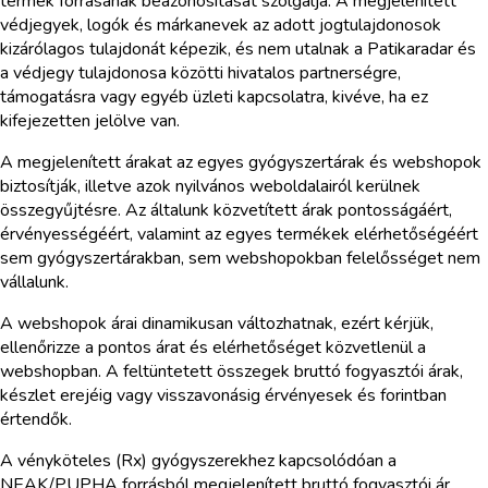
termék forrásának beazonosítását szolgálja. A megjelenített
védjegyek, logók és márkanevek az adott jogtulajdonosok
kizárólagos tulajdonát képezik, és nem utalnak a Patikaradar és
a védjegy tulajdonosa közötti hivatalos partnerségre,
támogatásra vagy egyéb üzleti kapcsolatra, kivéve, ha ez
kifejezetten jelölve van.
A megjelenített árakat az egyes gyógyszertárak és webshopok
biztosítják, illetve azok nyilvános weboldalairól kerülnek
összegyűjtésre. Az általunk közvetített árak pontosságáért,
érvényességéért, valamint az egyes termékek elérhetőségéért
sem gyógyszertárakban, sem webshopokban felelősséget nem
vállalunk.
A webshopok árai dinamikusan változhatnak, ezért kérjük,
ellenőrizze a pontos árat és elérhetőséget közvetlenül a
webshopban. A feltüntetett összegek bruttó fogyasztói árak,
készlet erejéig vagy visszavonásig érvényesek és forintban
értendők.
A vényköteles (Rx) gyógyszerekhez kapcsolódóan a
NEAK/PUPHA forrásból megjelenített bruttó fogyasztói ár