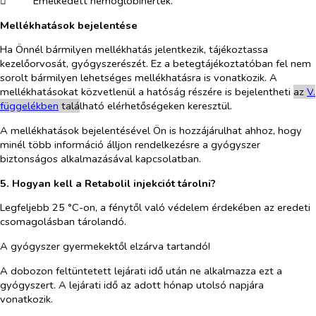
​
Emelkedett hemoglobinérték.
Mellékhatások bejelentése
Ha Önnél bármilyen mellékhatás jelentkezik, tájékoztassa
kezelőorvosát, gyógyszerészét. Ez a betegtájékoztatóban fel nem
sorolt bármilyen lehetséges mellékhatásra is vonatkozik. A
mellékhatásokat közvetlenül a hatóság részére is bejelentheti
az
V
.
függelékben
talá
lható elérhetőségeken keresztül.
A mellékhatások bejelentésével Ön is hozzájárulhat ahhoz, hogy
minél több információ álljon rendelkezésre a gyógyszer
biztonságos alkalmazásával kapcsolatban.
5. Hogyan kell a Retabolil injekciót tárolni?
Legfeljebb 25 °C-on, a fénytől való védelem érdekében az eredeti
csomagolásban tárolandó.
A gyógyszer gyermekektől elzárva tartandó!
A dobozon feltüntetett lejárati idő után ne alkalmazza ezt a
gyógyszert. A lejárati idő az adott hónap utolsó napjára
vonatkozik.