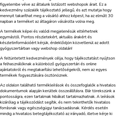
figyelembe véve az általunk listázott webshopok árait. Ez a
kedvezmény százalék tájékoztató jellegű, és azt mutatja hogy
mennyit takaríthat meg a vásárló ahhoz képest, ha az elmúlt 30
napban a terméket az átlagáron vásárolta volna meg.
A termékek képei és valódi megjelenésük eltérhetnek
egymástól. Pontos részletekért, aktuális árakért és
készletinformációért kérjük, érdeklődjön közvetlenül az adott
gyógyszertárban vagy webshop oldalán!
A feltüntetett kedvezmények célja, hogy tájékoztatást nyújtson
a felhasználóknak a különböző gyógyszertári és online
ajánlatokról és megtakarítási lehetőségekről, nem az egyes
termékek fogyasztására ösztönöznek.
Az oldalon található termékleírások és összefoglalók a hivatalos
dokumentumok alapján kerültek összeállításra. Bár törekszünk a
pontosságra, ezen tartalmak hibákat tartalmazhatnak. A leírások
kizárólag a tájékozódást segítik, és nem tekinthetők hivatalos
forrásnak vagy egészségügyi tanácsadásnak. Kérdés esetén
mindig a hivatalos betegtájékoztató az irányadó, illetve kérje ki