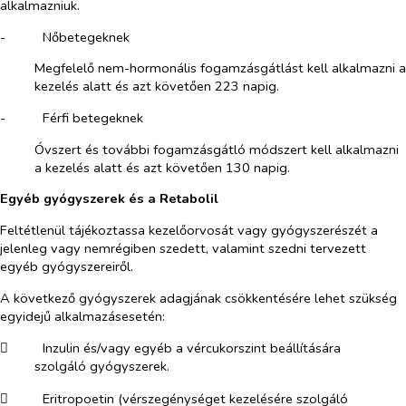
alkalmazniuk.
-​
Nőbetegeknek
Megfelelő nem-hormonális fogamzásgátlást kell alkalmazni a
kezelés alatt és azt követően 223 napig.
-​
Férfi betegeknek
Óvszert és további fogamzásgátló módszert kell alkalmazni
a kezelés alatt és azt követően 130 napig.
Egyéb gyógyszerek és a Retabolil
Feltétlenül tájékoztassa kezelőorvosát vagy gyógyszerészét a
jelenleg vagy nemrégiben szedett, valamint szedni tervezett
egyéb gyógyszereiről.
A következő gyógyszerek adagjának csökkentésére lehet szükség
egyidejű alkalmazásesetén:
​
Inzulin és/vagy egyéb a vércukorszint beállítására
szolgáló gyógyszerek.
​
Eritropoetin (vérszegénységet kezelésére szolgáló