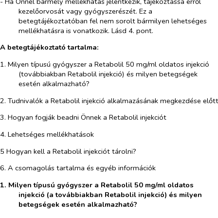
- Ha Önnél bármely mellékhatás jelentkezik, tájékoztassa erről
kezelőorvosát vagy gyógyszerészét. Ez a
betegtájékoztatóban fel nem sorolt bármilyen lehetséges
mellékhatásra is vonatkozik. Lásd 4. pont.
A betegtájékoztató tartalma:
1. Milyen típusú gyógyszer a Retabolil 50 mg/ml oldatos injekció
(továbbiakban Retabolil injekció) és milyen betegségek
esetén alkalmazható?
2. Tudnivalók a Retabolil injekció alkalmazásának megkezdése előt
3. Hogyan fogják beadni Önnek a Retabolil injekciót
4. Lehetséges mellékhatások
5 Hogyan kell a Retabolil injekciót tárolni?
6. A csomagolás tartalma és egyéb információk
1. Milyen típusú gyógyszer a Retabolil 50 mg/ml oldatos
injekció (a továbbiakban Retabolil injekció) és milyen
betegségek esetén alkalmazható?