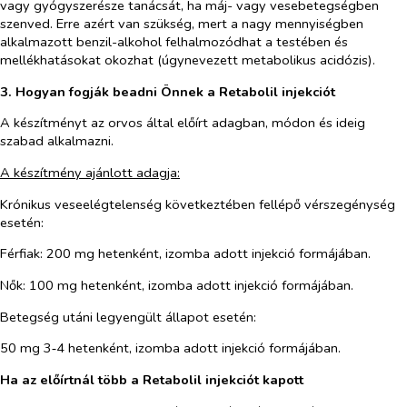
vagy gyógyszerésze tanácsát, ha máj- vagy vesebetegségben
szenved. Erre azért van szükség, mert a nagy mennyiségben
alkalmazott benzil-alkohol felhalmozódhat a testében és
mellékhatásokat okozhat (úgynevezett metabolikus acidózis).
3. Hogyan fogják beadni Önnek a Retabolil injekciót
A készítményt az orvos által előírt adagban, módon és ideig
szabad alkalmazni.
A készítmény ajánlott adagja:
Krónikus veseelégtelenség következtében fellépő vérszegénység
esetén:
Férfiak: 200 mg hetenként, izomba adott injekció formájában.
Nők: 100 mg hetenként, izomba adott injekció formájában.
Betegség utáni legyengült állapot esetén:
50 mg 3‑4 hetenként, izomba adott injekció formájában.
Ha az előírtnál több a Retabolil injekciót kapott