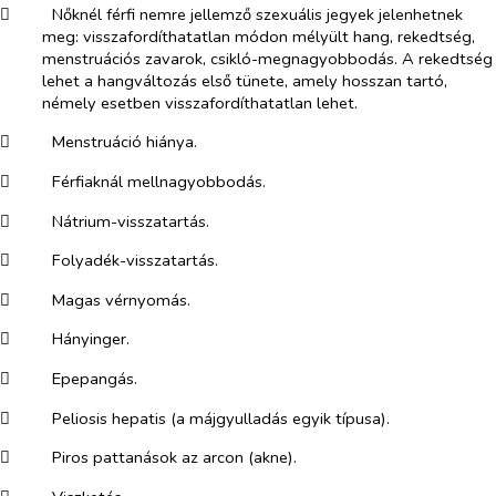
​
Nőknél férfi nemre jellemző szexuális jegyek jelenhetnek
meg: visszafordíthatatlan módon mélyült hang, rekedtség,
menstruációs zavarok, csikló-megnagyobbodás. A rekedtség
lehet a hangváltozás első tünete, amely hosszan tartó,
némely esetben visszafordíthatatlan lehet.
​
Menstruáció hiánya.
​
Férfiaknál mellnagyobbodás.
​
Nátrium-visszatartás.
​
Folyadék-visszatartás.
​
Magas vérnyomás.
​
Hányinger.
​
Epepangás.
​
Peliosis hepatis (a májgyulladás egyik típusa).
​
Piros pattanások az arcon (akne).