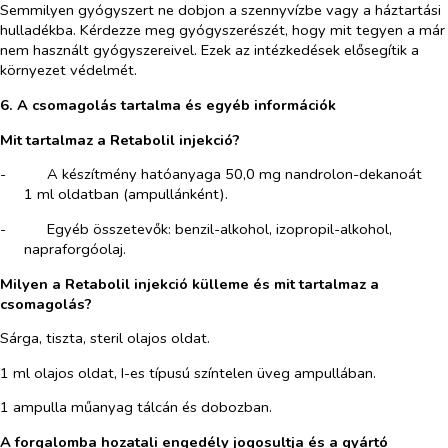
Semmilyen gyógyszert ne dobjon a szennyvízbe vagy a háztartási
hulladékba. Kérdezze meg gyógyszerészét, hogy mit tegyen a már
nem használt gyógyszereivel. Ezek az intézkedések elősegítik a
környezet védelmét.
6. A csomagolás tartalma és egyéb információk
Mit tartalmaz a Retabolil injekció?
-​
A készítmény hatóanyaga 50,0 mg nandrolon-dekanoát
1 ml oldatban (ampullánként).
-​
Egyéb összetevők: benzil-alkohol, izopropil-alkohol,
napraforgóolaj.
Milyen a Retabolil injekció külleme és mit tartalmaz a
csomagolás?
Sárga, tiszta, steril olajos oldat.
1 ml olajos oldat, I-es típusú színtelen üveg ampullában.
1 ampulla műanyag tálcán és dobozban.
A forgalomba hozatali engedély jogosultja és a gyártó