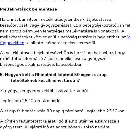
Mellékhatások bejelentése
Ha Önnél bármilyen mellékhatás jelentkezik, tájékoztassa
kezelőorvosát, vagy gyógyszerészét. Ez a betegtájékoztatóban fel
nem sorolt bármilyen lehetséges mellékhatásra is vonatkozik. A
mellékhatásokat közvetlenül a hatóság részére is bejelentheti az
V.
függelékben
található elérhetőségeken keresztül.
A mellékhatások bejelentésével Ön is hozzájárulhat ahhoz, hogy
minél több információ álljon rendelkezésre a gyógyszer
biztonságos alkalmazásával kapcsolatban.
5. Hogyan kell a Rhinathiol köptető 50 mg/ml szirup
felnőtteknek készítményt tárolni?
A gyógyszer gyermekektől elzárva tartandó!
Legfeljebb 25 °C-on tárolandó.
A szirup felbontás után
30 napig tárolható, legfeljebb 25 °C-on.
A címkén feltüntetett lejárati idő (Felh.:) után ne alkalmazza a
gyógyszert. A lejárati idő az adott hónap utolsó napjára