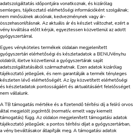
adatszolgáltatás időpontjára vonatkoznak, és kizárólag
semleges, tájékoztató elérhetőségi információként szolgálnak;
nem minősülnek akciónak, kedvezménynek vagy ár-
összehasonlításnak. Az aktuális ár és készlet változhat, ezért a
vény kiváltása előtt kérjük, egyeztessen közvetlenül az adott
gyógyszertárral.
Egyes vényköteles termékek oldalain megjelenített
gyógyszertári elérhetőségi és készletadatok a BENUVény.hu
oldalról, illetve közvetlenül a gyógyszertárak saját
adatszolgáltatásából származhatnak. Ezen adatok kizárólag
tájékoztató jellegűek, és nem garantálják a termék tényleges
készleten lévő elérhetőségét. Az így közvetített elérhetőségi
és készletadatok pontosságáért és aktualitásáért felelősséget
nem vállalunk.
A TB támogatás mértéke és a fizetendő térítési díj a felíró orvos
által megjelölt jogcímtől (normatív, emelt vagy kiemelt
támogatás) függ. Az oldalon megjelenített támogatási adatok
tájékoztató jellegűek; a pontos térítési díjat a gyógyszertárban,
a vény beváltásakor állapítják meg. A támogatási adatok