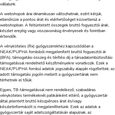
vállalunk.
A webshopok árai dinamikusan változhatnak, ezért kérjük,
ellenőrizze a pontos árat és elérhetőséget közvetlenül a
webshopban. A feltüntetett összegek bruttó fogyasztói árak,
készlet erejéig vagy visszavonásig érvényesek és forintban
értendők.
A vényköteles (Rx) gyógyszerekhez kapcsolódóan a
NEAK/PUPHA forrásból megjelenített bruttó fogyasztói ár
(BFA), támogatási összeg és térítési díj a társadalombiztosítási
támogatással rendelhető készítményekre vonatkozik. Ezek a
NEAK/PUPHA forrású adatok jogszabály alapján rögzítettek; az
adott támogatási jogcím mellett a gyógyszertárak nem
térhetnek el tőlük.
Egyes, TB-támogatással nem rendelkező, szabadáras
vényköteles termékeknél patikánként eltérő, a gyógyszertár
által jelentett bruttó készpénzes árat és/vagy
készletinformációt is megjeleníthetünk. Ezek az adatok a
gyógyszertár saját adatszolgáltatásán alapulnak, az