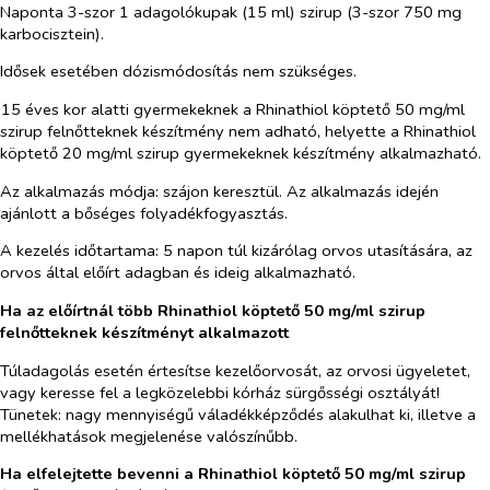
Naponta 3-szor 1 adagolókupak (15 ml) szirup (3-szor 750 mg
karbocisztein).
Idősek esetében dózismódosítás nem szükséges.
15 éves kor alatti gyermekeknek a
Rhinathiol köptető 50 mg/ml
szirup felnőtteknek
készítmény nem adható, helyette a
Rhinathiol
köptető 20 mg/ml szirup gyermekeknek
készítmény alkalmazható.
Az alkalmazás módja:
szájon keresztül. Az alkalmazás idején
ajánlott a bőséges folyadékfogyasztás.
A kezelés időtartama:
5 napon túl kizárólag orvos utasítására, az
orvos által előírt adagban és ideig alkalmazható.
Ha az előírtnál több Rhinathiol köptető 50 mg/ml szirup
felnőtteknek készítményt alkalmazott
Túladagolás esetén értesítse kezelőorvosát, az orvosi ügyeletet,
vagy keresse fel a legközelebbi kórház sürgősségi osztályát!
Tünetek:
nagy mennyiségű váladékképződés alakulhat ki, illetve a
mellékhatások megjelenése valószínűbb.
Ha elfelejtette bevenni a Rhinathiol köptető 50 mg/ml szirup