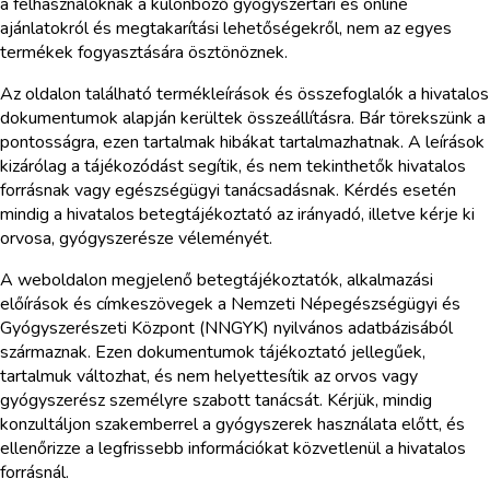
a felhasználóknak a különböző gyógyszertári és online
ajánlatokról és megtakarítási lehetőségekről, nem az egyes
termékek fogyasztására ösztönöznek.
Az oldalon található termékleírások és összefoglalók a hivatalos
dokumentumok alapján kerültek összeállításra. Bár törekszünk a
pontosságra, ezen tartalmak hibákat tartalmazhatnak. A leírások
kizárólag a tájékozódást segítik, és nem tekinthetők hivatalos
forrásnak vagy egészségügyi tanácsadásnak. Kérdés esetén
mindig a hivatalos betegtájékoztató az irányadó, illetve kérje ki
orvosa, gyógyszerésze véleményét.
A weboldalon megjelenő betegtájékoztatók, alkalmazási
előírások és címkeszövegek a Nemzeti Népegészségügyi és
Gyógyszerészeti Központ (NNGYK) nyilvános adatbázisából
származnak. Ezen dokumentumok tájékoztató jellegűek,
tartalmuk változhat, és nem helyettesítik az orvos vagy
gyógyszerész személyre szabott tanácsát. Kérjük, mindig
konzultáljon szakemberrel a gyógyszerek használata előtt, és
ellenőrizze a legfrissebb információkat közvetlenül a hivatalos
forrásnál.