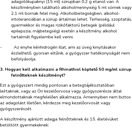
adagolókupaknyi (15 ml) szirupban 0,2 g etanol van. A
készítményben található alkoholmennyiség 5 ml sörnek vagy
2,1 ml bornak felel meg.
A
lkoholbetegségben, alkohol-
intoleranciában a szirup ártalmas lehet. Terhesség, szoptatás,
gyermekkor és magas rizikófaktorú betegek (p
éldául
epilepszia, májbetegség) esetén a készítmény alkohol
tartalmát figyelembe kell venni.
-​
Az enyhe kénhidrogén illat, ami az üveg kinyitásakor
észlelhető, gyorsan eltűnik, a gyógyszer hatékonyságát nem
befolyásolja.
3. Hogyan kell alkalmazni a Rhinathiol köptető 50 mg/ml szirup
felnőtteknek készítményt?
Ezt a gyógyszert mindig pontosan a betegtájékoztatóban
leírtaknak, vagy az Ön kezelőorvosa vagy gyógyszerésze által
elmondottaknak megfelelően alkalmazza. Amennyiben nem biztos
az adagolást illetően, kérdezze meg kezelőorvosát vagy
gyógyszerészét.
A készítmény ajánlott adagja felnőtteknek és 15. életévüket
betöltött gyermekeknek
: