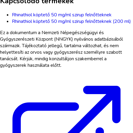
Kapcsolódó termékek
Rhinathiol köptető 50 mg/ml szirup felnőtteknek
Rhinathiol köptető 50 mg/ml szirup felnőtteknek (200 ml)
Ez a dokumentum a Nemzeti Népegészségügyi és
Gyógyszerészeti Központ (NNGYK) nyilvános adatbázisából
származik. Tájékoztató jellegű, tartalma változhat, és nem
helyettesíti az orvos vagy gyógyszerész személyre szabott
tanácsát. Kérjük, mindig konzultáljon szakemberrel a
gyógyszerek használata előtt.