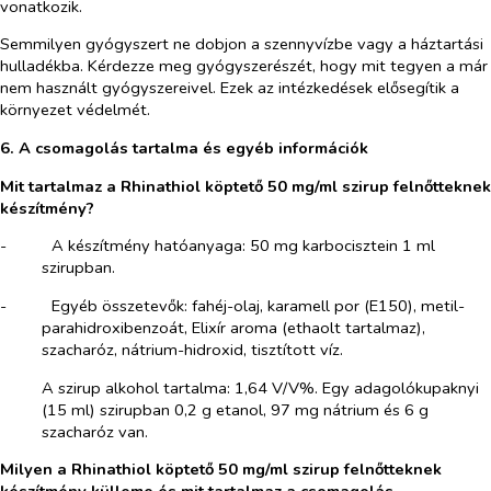
vonatkozik.
Semmilyen gyógyszert ne dobjon a szennyvízbe vagy a háztartási
hulladékba. Kérdezze meg gyógyszerészét, hogy mit tegyen a már
nem használt gyógyszereivel. Ezek az intézkedések elősegítik a
környezet védelmét.
6. A csomagolás tartalma és egyéb információk
Mit tartalmaz a Rhinathiol köptető 50 mg/ml szirup felnőtteknek
készítmény?
-​
A készítmény hatóanyaga: 50 mg karbocisztein 1 ml
szirupban.
-​
Egyéb összetevők: fahéj-olaj, karamell por (E150), metil-
parahidroxibenzoát, Elixír aroma (ethaolt tartalmaz),
szacharóz, nátrium-hidroxid, tisztított víz.
A szirup alkohol tartalma: 1,64 V/V%. Egy adagolókupaknyi
(15 ml) szirupban 0,2 g etanol, 97 mg nátrium és 6 g
szacharóz van.
Milyen a Rhinathiol köptető 50 mg/ml szirup felnőtteknek