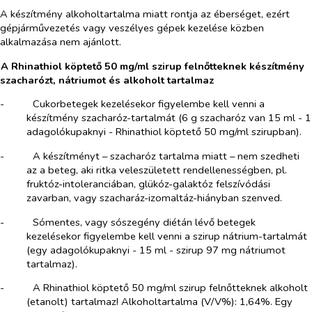
A készítmény alkoholtartalma miatt rontja az éberséget, ezért
gépjárművezetés vagy veszélyes gépek kezelése közben
alkalmazása nem ajánlott.
A Rhinathiol köptető 50 mg/ml szirup felnőtteknek készítmény
szacharózt, nátriumot és alkoholt tartalmaz
-​
Cukorbetegek
kezelésekor figyelembe kell venni a
készítmény szacharóz-tartalmát (6 g szacharóz van 15 ml - 1
adagolókupaknyi - Rhinathiol köptető 50 mg/ml szirupban).
-​
A készítményt – szacharóz tartalma miatt – nem szedheti
az a beteg, aki ritka veleszületett rendellenességben, pl.
fruktóz-intoleranciában, glükóz-galaktóz felszívódási
zavarban, vagy szacharáz-izomaltáz-hiányban szenved.
-​
Sómentes, vagy sószegény diétán lévő betegek
kezelésekor figyelembe kell venni a szirup nátrium-tartalmát
(egy adagolókupaknyi - 15 ml - szirup 97 mg nátriumot
tartalmaz).
-​
A Rhinathiol köptető 50 mg/ml szirup felnőtteknek
alkoholt
(etanolt) tartalmaz
! Alkoholtartalma (V/V%): 1,64%. Egy