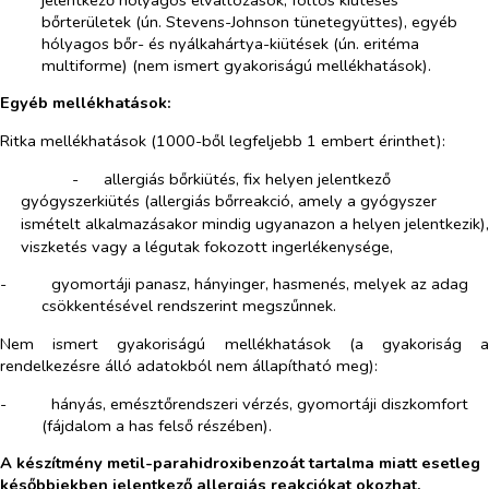
bőrterületek (ún. Stevens-Johnson tünetegyüttes), egyéb
hólyagos bőr- és nyálkahártya-kiütések (ún. eritéma
multiforme)
(nem ismert gyakoriságú mellékhatások).
Egyéb mellékhatások:
Ritka mellékhatások (1000-ből legfeljebb 1 embert érinthet):
-​
allergiás bőrkiütés, fix helyen jelentkező
gyógyszerkiütés (allergiás bőrreakció, amely a gyógyszer
ismételt alkalmazásakor mindig ugyanazon a helyen jelentkezik),
viszketés vagy a légutak fokozott ingerlékenysége,
-​
gyomortáji panasz, hányinger, hasmenés, melyek az adag
csökkentésével rendszerint megszűnnek.
Nem ismert gyakoriságú mellékhatások (a gyakoriság a
rendelkezésre álló adatokból nem állapítható meg):
-​
hányás, emésztőrendszeri vérzés, gyomortáji diszkomfort
(fájdalom a has felső részében).
A készítmény metil-parahidroxibenzoát tartalma miatt esetleg
későbbiekben jelentkező allergiás reakciókat okozhat.