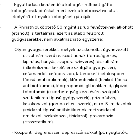
·​
Együttadása kerülendő a köhögési reflexet gátló
köhögéscsillapítókkal
, mert ezek a karbocisztein által
elfolyósított nyák kiköhögését gátolják.
·​
A Rhinathiol köptető 50 mg/ml szirup felnőtteknek
alkoholt
(etanolt) is tartalmaz
, ezért az alább felsorolt
gyógyszerekkel nem alkalmazható egyszerre:
-​
Olyan gyógyszerekkel, melyek az alkohollal úgynevezett
diszulfirámszerű reakciót adnak (forróságérzés,
kipirulás, hányás, szapora szívverés):
diszulfirám
(alkoholizmus kezelésére szolgáló gyógyszer),
cefamandol, cefoperazon, latamoxef (cefalosporin
típusú antibiotikumok), klóramfenikol (fenikol-típusú
antibiotikumok), klórpropamid, glibenklamid, glipizid,
tolbutamid (cukorbetegség kezelésére szolgáló
szulfanilurea típusú gyógyszerek), grizeofulvin,
ketokonazol (gomba elleni szerek), nitro-5-imidazolok
(imidazol-típusú antibiotikumok: metronidazol,
ornidazol, szeknidazol, tinidazol), prokarbazin
(citosztatikum).
-​
Központi idegrendszeri depresszánsokkal
(pl. nyugtatók,