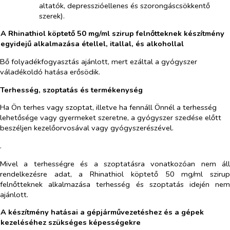
altatók, depresszióellenes és szorongáscsökkentő
szerek)
.
A Rhinathiol köptető 50 mg/ml szirup felnőtteknek készítmény
egyidejű alkalmazása étellel, itallal, és alkohollal
Bő folyadékfogyasztás ajánlott, mert ezáltal a gyógyszer
váladékoldó hatása erősödik.
Terhesség, szoptatás és termékenység
Ha Ön terhes vagy szoptat, illetve ha fennáll Önnél a terhesség
lehetősége vagy gyermeket szeretne, a gyógyszer szedése előtt
beszéljen kezelőorvosával vagy gyógyszerészével.
.
Mivel a terhességre és a szoptatásra vonatkozóan nem ál
rendelkezésre adat, a Rhinathiol köptető 50 mg/ml sziru
felnőtteknek alkalmazása terhesség és szoptatás idején ne
ajánlott.
A készítmény hatásai a gépjárművezetéshez és a gépek
kezeléséhez szükséges képességekre