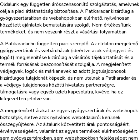
Oldalunk egy független árösszehasonlító szolgáltatás, amelynek
célja a piaci átláthatóság biztosítása. A Patikaradar kizárólag a
gyógyszertárakban és webshopokban elérhető, nyilvánosan
közzétett ajánlatok bemutatására szolgál. Nem értékesítünk
termékeket, és nem veszünk részt a vásárlási folyamatban.
A Patikaradar.hu független piaci szereplő. Az oldalon megjelenő
gyógyszertárak és webáruházak (ideértve azok védjegyeit és
logóit) megjelenítése kizárólag a vásárlók tájékoztatását és a
termék forrásának beazonosítását szolgálja. A megjelenített
védjegyek, logók és márkanevek az adott jogtulajdonosok
kizárólagos tulajdonát képezik, és nem utalnak a Patikaradar és
a védjegy tulajdonosa közötti hivatalos partnerségre,
támogatásra vagy egyéb üzleti kapcsolatra, kivéve, ha ez
kifejezetten jelölve van.
A megjelenített árakat az egyes gyógyszertárak és webshopok
biztosítják, illetve azok nyilvános weboldalairól kerülnek
összegyűjtésre. Az általunk közvetített árak pontosságáért,
érvényességéért, valamint az egyes termékek elérhetőségéért
sem gyógyszertárakban, sem webshopokban felelősséget nem