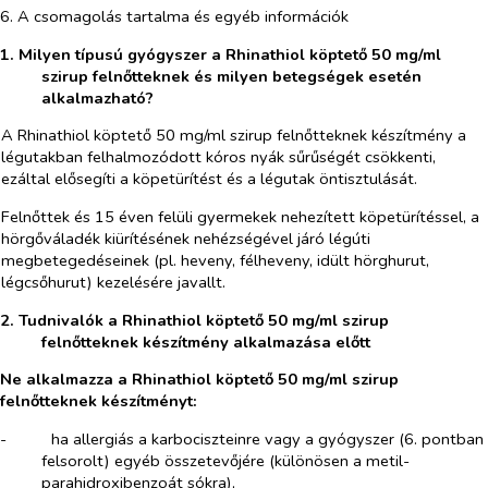
6. A csomagolás tartalma és egyéb információk
1. Milyen típusú gyógyszer a Rhinathiol köptető 50 mg/ml
szirup felnőtteknek és milyen betegségek esetén
alkalmazható?
A Rhinathiol köptető 50 mg/ml szirup felnőtteknek készítmény a
légutakban felhalmozódott kóros nyák sűrűségét csökkenti,
ezáltal elősegíti a köpetürítést és a légutak öntisztulását.
Felnőttek és 15 éven felüli gyermekek nehezített köpetürítéssel, a
hörgőváladék kiürítésének nehézségével járó légúti
megbetegedéseinek (pl. heveny, félheveny, idült hörghurut,
légcsőhurut) kezelésére javallt.
2. Tudnivalók a Rhinathiol köptető 50 mg/ml szirup
felnőtteknek készítmény alkalmazása előtt
Ne alkalmazza a Rhinathiol köptető 50 mg/ml szirup
felnőtteknek készítményt:
-​
ha allergiás a karbociszteinre vagy a gyógyszer (6. pontban
felsorolt) egyéb összetevőjére (különösen a metil-
parahidroxibenzoát sókra),