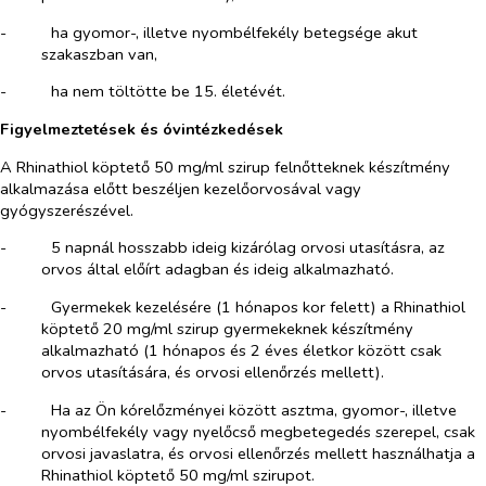
-​
ha gyomor-, illetve nyombélfekély betegsége akut
szakaszban van,
-​
ha nem töltötte be 15. életévét.
Figyelmeztetések és óvintézkedések
A Rhinathiol köptető 50 mg/ml szirup felnőtteknek készítmény
alkalmazása előtt beszéljen kezelőorvosával vagy
gyógyszerészével.
-​
5 napnál hosszabb ideig kizárólag orvosi utasításra, az
orvos által előírt adagban és ideig alkalmazható.
-​
Gyermekek kezelésére (1 hónapos kor felett) a Rhinathiol
köptető 20 mg/ml szirup gyermekeknek készítmény
alkalmazható (1 hónapos és 2 éves életkor között csak
orvos utasítására, és orvosi ellenőrzés mellett).
-​
Ha az Ön kórelőzményei között asztma, gyomor-, illetve
nyombélfekély vagy nyelőcső megbetegedés szerepel, csak
orvosi javaslatra, és orvosi ellenőrzés mellett használhatja a
Rhinathiol köptető 50 mg/ml szirupot.