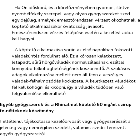
-​
Ha Ön időskorú, és a kórelőzményében gyomor-, illetve
nyombélfekély szerepel, vagy olyan gyógyszereket szed
egyidejűleg, amelyek emésztőrendszeri vérzést okozhatnak, a
köptető alkalmazásakor óvatosság javasolt.
Emésztőrendszeri vérzés fellépése esetén a kezelést abba
kell hagyni.
-​
A köptető alkalmazása során az első napokban fokozott
váladékürítés fordulhat elő. Ez a kórosan keletkezett,
letapadt, sűrű hörgőváladék normalizálásának, ezáltal
könnyebb felköhöghetőségének köszönhető. A szokásos
adagok alkalmazása mellett nem áll fenn a veszélyes
váladék-felhalmozódás kockázata. A keletkezett váladékot
fel kell köhögni és kiköpni, így a váladék tüdőben való
felgyülemlése elkerülhető.
Egyéb gyógyszerek és a Rhinathiol köptető 50 mg/ml szirup
felnőtteknek készítmény
Feltétlenül tájékoztassa kezelőorvosát vagy gyógyszerészét a
jelenleg vagy nemrégiben szedett, valamint szedni tervezett
egyéb gyógyszereiről.