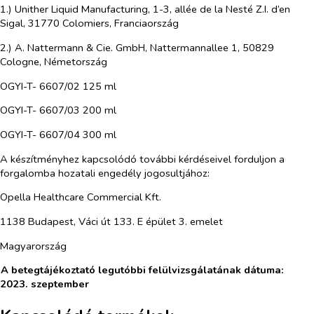
1.) Unither Liquid Manufacturing, 1-3, allée de la Nesté Z.I. d’en
Sigal, 31770 Colomiers, Franciaország
2.) A. Nattermann & Cie. GmbH, Nattermannallee 1, 50829
Cologne, Németország
OGYI-T- 6607/02 125 ml
OGYI-T- 6607/03 200 ml
OGYI-T- 6607/04 300 ml
A készítményhez kapcsolódó további kérdéseivel forduljon a
forgalomba hozatali engedély jogosultjához:
Opella Healthcare Commercial Kft.
1138 Budapest, Váci út 133. E épület 3. emelet
Magyarország
A betegtájékoztató legutóbbi felülvizsgálatának dátuma:
2023. szeptember