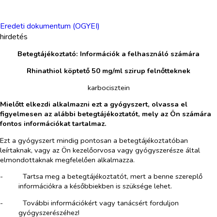
Eredeti dokumentum (OGYEI)
hirdetés
Betegtájékoztató: Információk a felhasználó számára
Rhinathiol köptető 50 mg/ml szirup felnőtteknek
karbocisztein
Mielőtt elkezdi alkalmazni ezt a gyógyszert, olvassa el
figyelmesen az alábbi betegtájékoztatót, mely az Ön számára
fontos információkat tartalmaz.
Ezt a gyógyszert mindig pontosan a betegtájékoztatóban
leírtaknak, vagy az Ön kezelőorvosa vagy gyógyszerésze által
elmondottaknak megfelelően alkalmazza.
-​
Tartsa meg a betegtájékoztatót, mert a benne szereplő
információkra a későbbiekben is szüksége lehet.
-​
További információkért vagy tanácsért forduljon
gyógyszerészéhez!