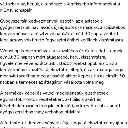
változhatnak, kérjük, ellenőrizze a legfrissebb információkat a
NEAK honlapján.
Gyógyszertári kedvezmények esetén: az ajánlatok a
gyógyszertárak havi akciós újságaiból származnak, a százalékos
kedvezmények a résztvevő patikák elmúlt 30 napra vetített
legalacsonyabb bruttó fogyasztói árából kerülnek kiszámításra.
Webshop kedvezmények: a százalékos érték az adott termék
elmúlt 30 napban mért átlagárából kerül kiszámításra,
figyelembe véve az általunk listázott webshopok árait. Ez a
kedvezmény százalék tájékoztató jellegű, és azt mutatja hogy
mennyit takaríthat meg a vásárló ahhoz képest, ha az elmúlt 30
napban a terméket az átlagáron vásárolta volna meg.
A termékek képei és valódi megjelenésük eltérhetnek
egymástól. Pontos részletekért, aktuális árakért és
készletinformációért kérjük, érdeklődjön közvetlenül az adott
gyógyszertárban vagy webshop oldalán!
A feltüntetett kedvezmények célja, hogy tájékoztatást nyújtson