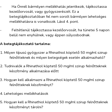
-​
Ha Önnél bármilyen mellékhatás jelentkezik, tájékoztassa
kezelőorvosát, vagy gyógyszerészét. Ez a
betegtájékoztatóban fel nem sorolt bármilyen lehetséges
mellékhatásra is vonatkozik. Lásd 4. pont.
-​
Feltétlenül tájékoztassa kezelőorvosát, ha tünetei 5 napon
belül nem enyhülnek, vagy éppen súlyosbodnak.
A betegtájékoztató tartalma:
1. Milyen típusú gyógyszer a Rhinathiol köptető 50 mg/ml szirup
felnőtteknek és milyen betegségek esetén alkalmazható?
2. Tudnivalók a Rhinathiol köptető 50 mg/ml szirup felnőtteknek
készítmény alkalmazása előtt
3. Hogyan kell alkalmazni a Rhinathiol köptető 50 mg/ml szirup
felnőtteknek készítményt?
4. Lehetséges mellékhatások
5. Hogyan kell a Rhinathiol köptető 50 mg/ml szirup felnőtteknek
készítményt tárolni?