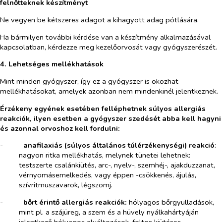
felnőtteknek készítményt
Ne vegyen be kétszeres adagot a kihagyott adag pótlására.
Ha bármilyen további kérdése van a készítmény alkalmazásával
kapcsolatban, kérdezze meg kezelőorvosát vagy gyógyszerészét.
4. Lehetséges mellékhatások
Mint minden gyógyszer, így ez a gyógyszer is okozhat
mellékhatásokat, amelyek azonban nem mindenkinél jelentkeznek.
Érzékeny egyének esetében felléphetnek súlyos allergiás
reakciók, ilyen esetben a gyógyszer szedését abba kell hagyni
és azonnal orvoshoz kell fordulni:
-​
anafilaxiás (súlyos általános túlérzékenységi) reakció
:
nagyon ritka mellékhatás
, melynek tünetei lehetnek:
testszerte csalánkiütés, arc-, nyelv-, szemhéj-, ajakduzzanat,
vérnyomásemelkedés, vagy éppen -csökkenés, ájulás,
szívritmuszavarok, légszomj.
-​
bőrt érintő allergiás reakciók:
hólyagos bőrgyulladások,
mint pl. a szájüreg, a szem és a hüvely nyálkahártyáján
jelentkező hólyagos elváltozások, foltos kiütéses