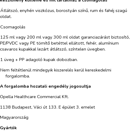
készítmény külleme és mit tartalmaz a csomagolás
Átlátszó, enyhén viszkózus, borostyán színű, rum és fahéj szagú
oldat.
Csomagolás
125 ml vagy 200 ml vagy 300 ml oldat garanciazárást biztosító,
PE/PVDC vagy PE tömítő betéttel ellátott, fehér, alumínium
csavaros kupakkal lezárt átlátszó, színtelen üvegben.
1 üveg + PP adagoló kupak dobozban.
Nem feltétlenül mindegyik kiszerelés kerül kereskedelmi
forgalomba.
A forgalomba hozatali engedély jogosultja
Opella Healthcare Commercial Kft.
1138 Budapest, Váci út 133. E épület 3. emelet
Magyarország
Gyártók