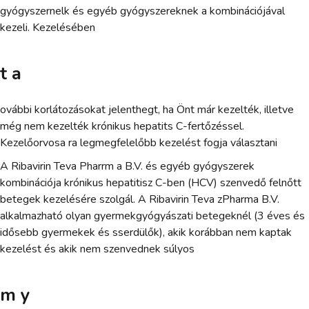
gyógyszernelk és egyéb gyógyszereknek a kombinációjával
kezeli. Kezelésében
t a
ovábbi korlátozásokat jelenthegt, ha Önt már kezelték, illetve
még nem kezelték krónikus hepatits C-fertőzéssel.
Kezelőorvosa ra legmegfelelőbb kezelést fogja választani
A Ribavirin Teva Pharrm a B.V. és egyéb gyógyszerek
kombinációja krónikus hepatitisz C-ben (HCV) szenvedő felnőtt
betegek kezelésére szolgál. A Ribavirin Teva zPharma B.V.
alkalmazható olyan gyermekgyógyászati betegeknél (3 éves és
idősebb gyermekek és sserdülők), akik korábban nem kaptak
kezelést és akik nem szenvednek súlyos
m y