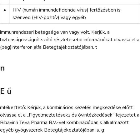
•
HIV (humán immundeficiencia vírus) fertőzésben is
szenved (HIV-pozitív) vagy egyéb
immunrendszeri betegsége van vagy volt. Kérjük, a
biztonságosságról szóló részletesebb információkat olvassa el a
(peg)interferon alfa Betegtájékoztatójában. t
n
E ű
mlékeztető: Kérjük, a kombinációs kezelés megkezdése előtt
olvassa el a „Figyelmeztetésekz és óvintézkedések” fejezetet a
Ribavirin Teva Pharma B.V.-vel kombinációban s alkalmazott
egyéb gyógyszerek Betegtájékoztatójában is. g