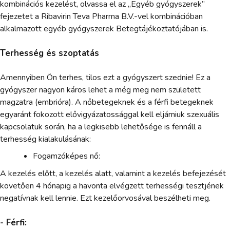
kombinációs kezelést, olvassa el az „Egyéb gyógyszerek”
fejezetet a Ribavirin Teva Pharma B.V.-vel kombinációban
alkalmazott egyéb gyógyszerek Betegtájékoztatójában is.
Terhesség és szoptatás
Amennyiben Ön terhes, tilos ezt a gyógyszert szednie! Ez a
gyógyszer nagyon káros lehet a még meg nem született
magzatra (embrióra). A nőbetegeknek és a férfi betegeknek
egyaránt fokozott elővigyázatossággal kell eljárniuk szexuális
kapcsolatuk során, ha a legkisebb lehetősége is fennáll a
terhesség kialakulásának:
Fogamzóképes nő:
A kezelés előtt, a kezelés alatt, valamint a kezelés befejezését
követően 4 hónapig a havonta elvégzett terhességi tesztjének
negatívnak kell lennie. Ezt kezelőorvosával beszélheti meg.
- Férfi: