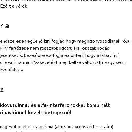
Ezért a vérét
r a
endszeresen egllenőrizni fogják, hogy megbizonyosodjanak róla,
HIV fertőzése nem rosszabbodotrt. Ha rosszabbodás
jelentkezik, kezelőorvosa fogja eldönteni, hogy a Ribavirinf
oTeva Pharma B.V.-kezelést meg kell-e változtatni vagy sem.
Ezenfelül, a
z
idovurdinnal és alfa-interferonokkal kombinált
ribavirinnel kezelt betegeknél
nageyobb lehet az anémia (alacsony vörösvértestszám)