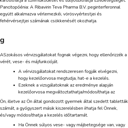
károsíthatja a szívműködését és súlyosbíthatja szívbetegségét.
Pancitopóénia: A Ribavirin Teva Pharma B.V. peginterferonnal
együtt alkalmazva vérlemezkéi, vörösvyértestjei és
fehérvérsejtjei számának csökkenését okozhatja.
g
ASzokásos vérvizsgálatokat fognak végezni, hogy ellenőrizzék a
vérét, vese- és májfunkcióját.
A vérvizsgálatokat rendszeresen fogják elvégezni,
hogy kezelőorvosa megtudja, hat-e a kezelés.
Ezeknek a vizsgálatoknak az eredménye alapján
kezelőorvosa megváltoztathatja/módosíthatja az
Ön, illetve az Ön által gondozott gyermek által szedett tabletták
számát, a gyógyszert másik kiszerelésben írhatja fel Önnek,
és/vagy módosíthatja a kezelés időtartamát.
Ha Önnek súlyos vese- vagy májbetegsége van, vagy