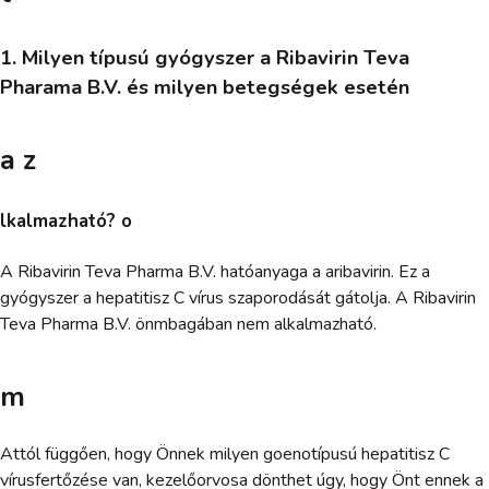
1. Milyen típusú gyógyszer a Ribavirin Teva
Pharama B.V. és milyen betegségek esetén
a z
lkalmazható? o
A Ribavirin Teva Pharma B.V. hatóanyaga a aribavirin. Ez a
gyógyszer a hepatitisz C vírus szaporodását gátolja. A Ribavirin
Teva Pharma B.V. önmbagában nem alkalmazható.
m
Attól függően, hogy Önnek milyen goenotípusú hepatitisz C
vírusfertőzése van, kezelőorvosa dönthet úgy, hogy Önt ennek a