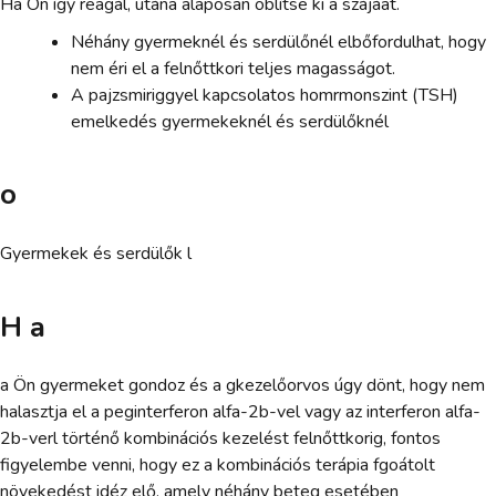
Ha Ön így reagál, utána alaposan öblítse ki a szájáat.
Néhány gyermeknél és serdülőnél elbőfordulhat, hogy
nem éri el a felnőttkori teljes magasságot.
A pajzsmiriggyel kapcsolatos homrmonszint (TSH)
emelkedés gyermekeknél és serdülőknél
o
Gyermekek és serdülők l
H a
a Ön gyermeket gondoz és a gkezelőorvos úgy dönt, hogy nem
halasztja el a peginterferon alfa-2b-vel vagy az interferon alfa-
2b-verl történő kombinációs kezelést felnőttkorig, fontos
figyelembe venni, hogy ez a kombinációs terápia fgoátolt
növekedést idéz elő, amely néhány beteg esetében