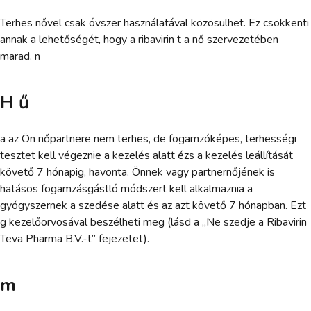
Terhes nővel csak óvszer használatával közösülhet. Ez csökkenti
annak a lehetőségét, hogy a ribavirin t a nő szervezetében
marad. n
H ű
a az Ön nőpartnere nem terhes, de fogamzóképes, terhességi
tesztet kell végeznie a kezelés alatt ézs a kezelés leállítását
követő 7 hónapig, havonta. Önnek vagy partnernőjének is
hatásos fogamzásgástló módszert kell alkalmaznia a
gyógyszernek a szedése alatt és az azt követő 7 hónapban. Ezt
g kezelőorvosával beszélheti meg (lásd a „Ne szedje a Ribavirin
Teva Pharma B.V.-t” fejezetet).
m