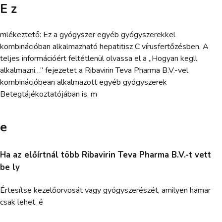
E z
mlékeztető: Ez a gyógyszer egyéb gyógyszerekkel
kombinációban alkalmazható hepatitisz C vírusfertőzésben. A
teljes információért feltétlenül olvassa el a „Hogyan kegll
alkalmazni…” fejezetet a Ribavirin Teva Pharma B.V.-vel
kombinációbean alkalmazott egyéb gyógyszerek
Betegtájékoztatójában is. m
e
Ha az előírtnál több Ribavirin Teva Pharma B.V.-t vett
be ly
Értesítse kezelőorvosát vagy gyógyszerészét, amilyen hamar
csak lehet. é