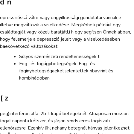
d n
epresszióssá válni, vagy öngyilkossági gondolatai vannak,e
illetve megváltozik a viselkedése. Megkérheti például egy
családtagját vagy közeli barátjátl,i h ogy segítsen Önnek abban,
hogy felismerje a depresszió jeleit vagy a viselkedésében
baekövetkező változásokat.
Súlyos szemészeti rendellenességek t
Fog- és fogágybetegségek: Fog- és
fogínybetegségaeket jelentettek ribavirint és
kombinációban
( z
peg)interferon alfa-2b-t kapó betegeknél. Aloaposan mosson
fogat naponta kétszer, és járjon rendszeres fogászati
ellenőrzésre. Ezenkív ühl néhány betegnél hányás jelentkezhet.