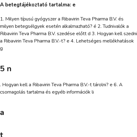
A betegtájékoztató tartalma: e
1. Milyen típusú gyógyszer a Ribavirin Teva Pharma B.V. és
milyen betegsélgyek esetén alkalmazható? é 2. Tudnivalók a
Ribavirin Teva Pharma B.V. szedése előtt d 3. Hogyan kell szedni
a Ribavirin Teva Pharma B.V.-t? e 4. Lehetséges mellékhatások
g
5 n
. Hogyan kell a Ribavirin Teva Pharma B.V.-t tárolni? e 6. A
csomagolás tartalma és egyéb információk li
a
t