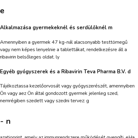
e
Alkalmazása gyermekeknél és serdülőknél m
Amennyiben a gyermek 47 kg-nál alacsonyabb testtömegű
vagy nem képes lenyelnie a tablettákat, rendelkezésre áll a
ribavirin belsőleges oldat. ly
Egyéb gyógyszerek és a Ribavirin Teva Pharma B.V. d
Tájékoztassa kezelőorvosát vagy gyógyszerészét, amennyiben
Ön vagy aez Ön által gondozott gyermek jelenleg szed,
nemrégiben szedett vagy szedni tervez: g
- n
azatioprint, amely az immunrendszere működését gyengíti. eHa