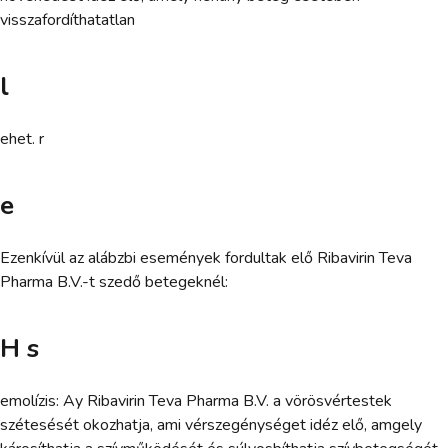
visszafordíthatatlan
l
ehet. r
e
Ezenkívül az alábzbi események fordultak elő Ribavirin Teva
Pharma B.V.-t szedő betegeknél:
H s
emolízis: Ay Ribavirin Teva Pharma B.V. a vörösvértestek
szétesését okozhatja, ami vérszegénységet idéz elő, amgely