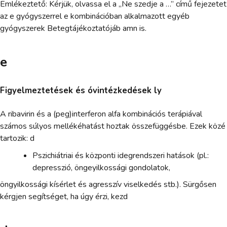
Emlékeztető: Kérjük, olvassa el a „Ne szedje a …” című fejezetet
az e gyógyszerrel e kombinációban alkalmazott egyéb
gyógyszerek Betegtájékoztatójáb amn is.
e
Figyelmeztetések és óvintézkedések ly
A ribavirin és a (peg)interferon alfa kombinációs terápiával
számos súlyos mellékéhatást hoztak összefüggésbe. Ezek közé
tartozik: d
Pszichiátriai és központi idegrendszeri hatások (pl.:
depresszió, öngeyilkossági gondolatok,
öngyilkossági kísérlet és agresszív viselkedés stb.). Sürgősen
kérgjen segítséget, ha úgy érzi, kezd