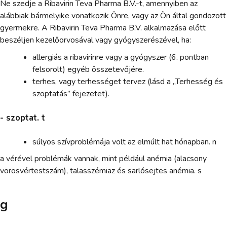
Ne szedje a Ribavirin Teva Pharma B.V.-t, amennyiben az
alábbiak bármelyike vonatkozik Önre, vagy az Ön által gondozott
gyermekre. A Ribavirin Teva Pharma B.V. alkalmazása előtt
beszéljen kezelőorvosával vagy gyógyszerészével, ha:
allergiás a ribavirinre vagy a gyógyszer (6. pontban
felsorolt) egyéb összetevőjére.
terhes, vagy terhességet tervez (lásd a „Terhesség és
szoptatás” fejezetet).
- szoptat. t
súlyos szívproblémája volt az elmúlt hat hónapban. n
a vérével problémák vannak, mint például anémia (alacsony
vörösvértestszám), talasszémiaz és sarlósejtes anémia. s
g