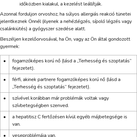
időközben kialakul, a kezelést leállítják.
Azonnal forduljon orvoshoz, ha súlyos allergiás reakció tünetei
jelentkeznek Önnél (ilyenek a nehézlégzés, sípoló légzés vagy
csalánkiütés) a gyógyszer szedése alatt.
Beszéljen kezelőorvosával, ha Ön, vagy az Ön által gondozott
gyermek:
•
fogamzóképes korú nő (lásd a „Terhesség és szoptatás”
fejezetet).
•
férfi, akinek partnere fogamzóképes korú nő (lásd a
„Terhesség és szoptatás” fejezetet).
•
szívével korábban már problémák voltak vagy
szívbetegségben szenved.
•
a hepatitisz C fertőzésen kívül egyéb májbetegsége is
van.
•
veseproblémája van.