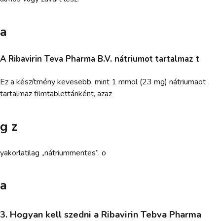
a
A Ribavirin Teva Pharma B.V. nátriumot tartalmaz t
Ez a készítmény kevesebb, mint 1 mmol (23 mg) nátriumaot
tartalmaz filmtablettánként, azaz
g z
yakorlatilag „nátriummentes”. o
a
3. Hogyan kell szedni a Ribavirin Tebva Pharma