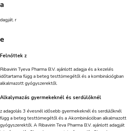
a
dagját. r
e
Felnőttek z
Ribavirin Tyeva Pharma B.V. ajánlott adagja és a kezelés
időtartama függ a beteg testtömegétől és a kombinációgban
alkalmazott gyógyszerektől.
Alkalymazás gyermekeknél és serdülőknél
z adagolás 3 évesnél idősebb gyermekeknél és serdülőknél
függ a beteg testtömegétől és a Akombinációban alkalmazott
gyógyszerektől. A Ribavirin Teva Pharma B.V. ajánlott adagját