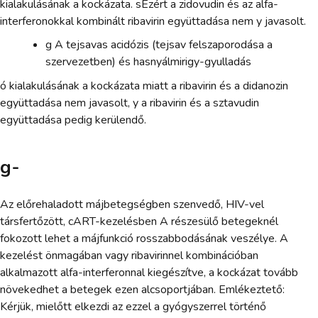
kialakulásának a kockázata. sEzért a zidovudin és az alfa-
interferonokkal kombinált ribavirin együttadása nem y javasolt.
g A tejsavas acidózis (tejsav felszaporodása a
szervezetben) és hasnyálmirigy-gyulladás
ó kialakulásának a kockázata miatt a ribavirin és a didanozin
együttadása nem javasolt, y a ribavirin és a sztavudin
együttadása pedig kerülendő.
g-
Az előrehaladott májbetegségben szenvedő, HIV-vel
társfertőzött, cART-kezelésben A részesülő betegeknél
fokozott lehet a májfunkció rosszabbodásának veszélye. A
kezelést önmagában vagy ribavirinnel kombinációban
alkalmazott alfa-interferonnal kiegészítve, a kockázat tovább
növekedhet a betegek ezen alcsoportjában. Emlékeztető:
Kérjük, mielőtt elkezdi az ezzel a gyógyszerrel történő