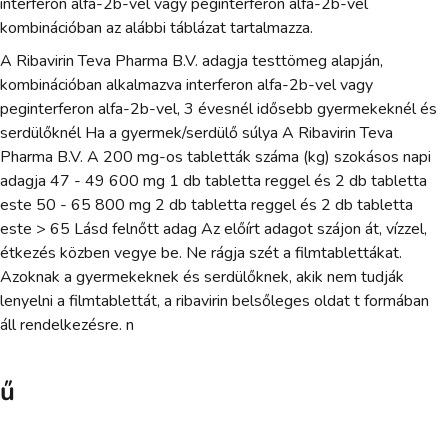
interferon alfa-2b-vel vagy peginterferon alfa-2b-vel
kombinációban az alábbi táblázat tartalmazza.
A Ribavirin Teva Pharma B.V. adagja testtömeg alapján,
kombinációban alkalmazva interferon alfa-2b-vel vagy
peginterferon alfa-2b-vel, 3 évesnél idősebb gyermekeknél és
serdülőknél Ha a gyermek/serdülő súlya A Ribavirin Teva
Pharma B.V. A 200 mg-os tabletták száma (kg) szokásos napi
adagja 47 - 49 600 mg 1 db tabletta reggel és 2 db tabletta
este 50 - 65 800 mg 2 db tabletta reggel és 2 db tabletta
este > 65 Lásd felnőtt adag Az előírt adagot szájon át, vízzel,
étkezés közben vegye be. Ne rágja szét a filmtablettákat.
Azoknak a gyermekeknek és serdülőknek, akik nem tudják
lenyelni a filmtablettát, a ribavirin belsőleges oldat t formában
áll rendelkezésre. n
ű