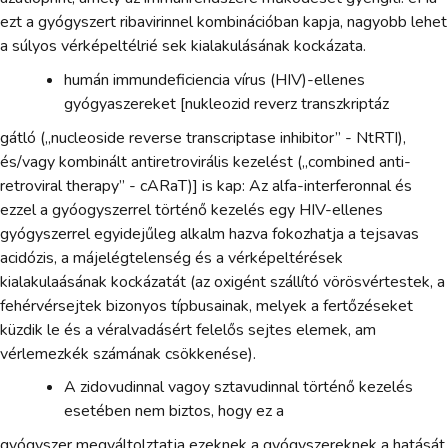
ezt a gyógyszert ribavirinnel kombinációban kapja, nagyobb lehet
a súlyos vérképeltélrié sek kialakulásának kockázata.
humán immundeficiencia vírus (HIV)-ellenes
gyógyaszereket [nukleozid reverz transzkriptáz
gátló („nucleoside reverse transcriptase inhibitor” - NtRTI),
és/vagy kombinált antiretrovirális kezelést („combined anti-
retroviral therapy” - cARaT)] is kap: Az alfa-interferonnal és
ezzel a gyóogyszerrel történő kezelés egy HIV-ellenes
gyógyszerrel egyidejűleg alkalm hazva fokozhatja a tejsavas
acidózis, a májelégtelenség és a vérképeltérések
kialakulaásának kockázatát (az oxigént szállító vörösvértestek, a
fehérvérsejtek bizonyos típbusainak, melyek a fertőzéseket
küzdik le és a véralvadásért felelős sejtes elemek, am
vérlemezkék számának csökkenése).
A zidovudinnal vagoy sztavudinnal történő kezelés
esetében nem biztos, hogy ez a
gyógyszer megváltolztatja ezeknek a gyógyszereknek a hatását.