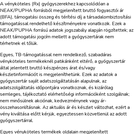
A vényköteles (Rx) gyógyszerekhez kapcsolódóan a
NEAK/PUPHA forrásból megjelenített bruttó fogyasztói ár
(BFA), támogatási összeg és térítési díj a társadalombiztosítási
támogatással rendelhető készítményekre vonatkozik. Ezek a
NEAK/PUPHA forrású adatok jogszabály alapján rögzítettek; az
adott támogatási jogcím mellett a gyógyszertárak nem
térhetnek el tőlük.
Egyes, TB-támogatással nem rendelkező, szabadáras
vényköteles termékeknél patikánként eltérő, a gyógyszertár
által jelentett bruttó készpénzes árat és/vagy
készletinformációt is megjeleníthetünk. Ezek az adatok a
gyógyszertár saját adatszolgáltatásán alapulnak, az
adatszolgáltatás időpontjára vonatkoznak, és kizárólag
semleges, tájékoztató elérhetőségi információként szolgálnak;
nem minősülnek akciónak, kedvezménynek vagy ár-
összehasonlításnak. Az aktuális ár és készlet változhat, ezért a
vény kiváltása előtt kérjük, egyeztessen közvetlenül az adott
gyógyszertárral.
Egyes vényköteles termékek oldalain megjelenített