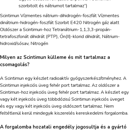
szorbitolt és nátriumot tartalmaz”)
Scintimun Vízmentes nátrium-dihidrogén-foszfát Vízmentes
dinátrium-hidrogén-foszfát Szorbit E420 Nitrogén gáz alatt
Oldószer a Scintimun-hoz Tetranátrium-1,1,3,3-propán-
tetrafoszfonát dihidrát (PTP), Ón(II)-klorid dihidrát, Nátrium-
hidroxid/sósav, Nitrogén
Milyen az Scintimun külleme és mit tartalmaz a
csomagolás?
A Scintimun egy készlet radioaktív gyógyszerkészítményhez. A
Scintimun injekciós üveg fehér port tartalmaz. Az oldószer a
Scintimun-hoz injekciós üveg fehér port tartalmaz. A készlet egy
vagy két injekciós üveg többdózisú Scintimun injekciós üveget
és egy vagy két injekciós üveg oldószert tartalmaz. Nem
feltétlenül kerül mindegyik kiszerelés kereskedelmi forgalomba.
A forgalomba hozatali engedély jogosultja és a gyártó