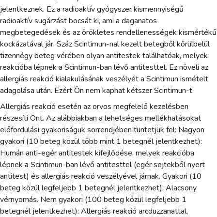
jelentkeznek. Ez a radioaktív gyógyszer kismennyiségű
radioaktív sugárzást bocsát ki, ami a daganatos
megbetegedések és az örökletes rendellenességek kismértékű
kockázatával jár. Száz Scintimun-nal kezelt betegből körülbelül
tizennégy beteg vérében olyan antitestek találhatóak, melyek
reakcióba lépnek a Scintimun-ban lévő antitesttel. Ez növeli az
allergiás reakció kialakulásának veszélyét a Scintimun ismételt
adagolása után. Ezért Ön nem kaphat kétszer Scintimun-t.
Allergiás reakció esetén az orvos megfelelő kezelésben
részesíti Önt. Az alábbiakban a lehetséges mellékhatásokat
előfordulási gyakoriságuk sorrendjében tüntetjük fel: Nagyon
gyakori (10 beteg közül több mint 1 betegnél jelentkezhet):
Humán anti-egér antitestek kifejlődése, melyek reakcióba
lépnek a Scintimun-ban lévő antitesttel (egér sejtekből nyert
antitest) és allergiás reakció veszélyével járnak. Gyakori (10
beteg közül legfeljebb 1 betegnél jelentkezhet): Alacsony
vérnyomás. Nem gyakori (100 beteg közül legfeljebb 1
betegnél jelentkezhet): Allergiás reakció arcduzzanattal,