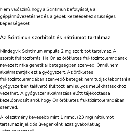
Nem valószínű, hogy a Scintimun befolyásolja a
gépjárművezetéshez és a gépek kezeléséhez szükséges
képességeket.
Az Scintimun szorbitolt és nátriumot tartalmaz
Mindegyik Scintimum ampulla 2 mg szorbitot tartalmaz. A
szorbit fruktózforrás. Ha Ön az örökletes fruktózintoleranciának
nevezett ritka genetikai betegségben szenved, Önnél nem
alkalmazhatják ezt a gyógyszert. Az örökletes
fruktózintoleranciában szenvedő betegek nem tudják lebontani a
gyógyszerben található fruktózt, ami súlyos mellékhatásokhoz
vezethet. A gyógyszer alkalmazása előtt tájékoztassa
kezelőorvosát arról, hogy Ön örökletes fruktózintoleranciában
szenved.
A készítmény kevesebb mint 1 mmol (23 mg) nátriumot
tartalmaz injekciós üvegenként, azaz gyakorlatilag