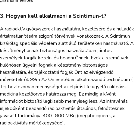
„nátriummentes”.
3. Hogyan kell alkalmazni a Scintimun-t?
A radioaktív gyógyszerek használatára, kezelésére és a hulladék
ártalmatlanítására szigorú törvények vonatkoznak. A Scintimun
kizárólag speciális védelem alatt álló területeken használható. A
készítményt annak biztonságos használatában járatos
személyek fogják kezelni és beadni Önnek. Ezek a személyek
különösen ügyelni fognak a készítmény biztonságos
használatára, és tájékoztatni fogják Önt az elvégzendő
műveletekről. 99m Az Ön esetében alkalmazandó technécium (
Tc)-bezilezomab mennyiséget az eljárást felügyelő nukleáris
medicina kezelőorvos határozza meg. Ez mindig a kívánt
információt biztosító legkisebb mennyiség lesz. Az intravénás
injekcióként beadandó radioaktivitás általános, felnőtteknek
javasolt tartománya 400- 800 MBq (megabecquerel, a
radioaktivitás mértékegysége).