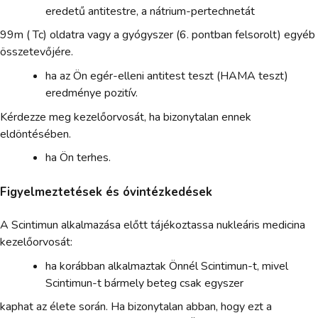
eredetű antitestre, a nátrium-pertechnetát
99m ( Tc) oldatra vagy a gyógyszer (6. pontban felsorolt) egyéb
összetevőjére.
ha az Ön egér-elleni antitest teszt (HAMA teszt)
eredménye pozitív.
Kérdezze meg kezelőorvosát, ha bizonytalan ennek
eldöntésében.
ha Ön terhes.
Figyelmeztetések és óvintézkedések
A Scintimun alkalmazása előtt tájékoztassa nukleáris medicina
kezelőorvosát:
ha korábban alkalmaztak Önnél Scintimun-t, mivel
Scintimun-t bármely beteg csak egyszer
kaphat az élete során. Ha bizonytalan abban, hogy ezt a