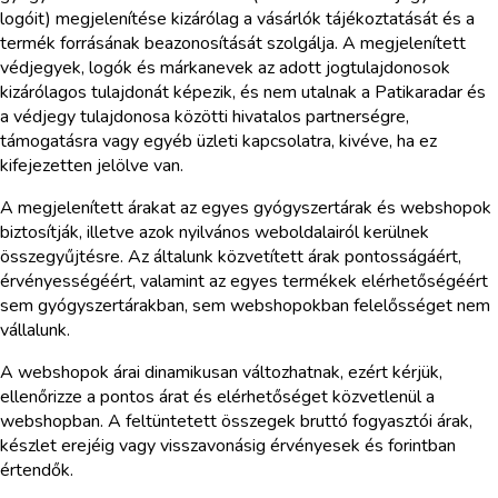
logóit) megjelenítése kizárólag a vásárlók tájékoztatását és a
termék forrásának beazonosítását szolgálja. A megjelenített
védjegyek, logók és márkanevek az adott jogtulajdonosok
kizárólagos tulajdonát képezik, és nem utalnak a Patikaradar és
a védjegy tulajdonosa közötti hivatalos partnerségre,
támogatásra vagy egyéb üzleti kapcsolatra, kivéve, ha ez
kifejezetten jelölve van.
A megjelenített árakat az egyes gyógyszertárak és webshopok
biztosítják, illetve azok nyilvános weboldalairól kerülnek
összegyűjtésre. Az általunk közvetített árak pontosságáért,
érvényességéért, valamint az egyes termékek elérhetőségéért
sem gyógyszertárakban, sem webshopokban felelősséget nem
vállalunk.
A webshopok árai dinamikusan változhatnak, ezért kérjük,
ellenőrizze a pontos árat és elérhetőséget közvetlenül a
webshopban. A feltüntetett összegek bruttó fogyasztói árak,
készlet erejéig vagy visszavonásig érvényesek és forintban
értendők.