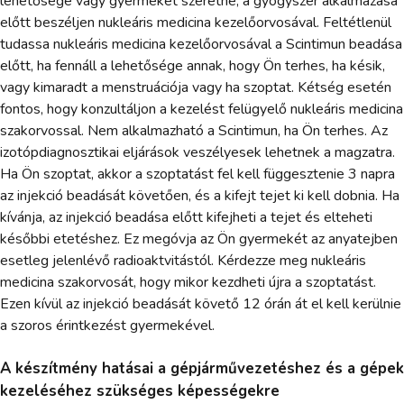
lehetősége vagy gyermeket szeretne, a gyógyszer alkalmazása
előtt beszéljen nukleáris medicina kezelőorvosával. Feltétlenül
tudassa nukleáris medicina kezelőorvosával a Scintimun beadása
előtt, ha fennáll a lehetősége annak, hogy Ön terhes, ha késik,
vagy kimaradt a menstruációja vagy ha szoptat. Kétség esetén
fontos, hogy konzultáljon a kezelést felügyelő nukleáris medicina
szakorvossal. Nem alkalmazható a Scintimun, ha Ön terhes. Az
izotópdiagnosztikai eljárások veszélyesek lehetnek a magzatra.
Ha Ön szoptat, akkor a szoptatást fel kell függesztenie 3 napra
az injekció beadását követően, és a kifejt tejet ki kell dobnia. Ha
kívánja, az injekció beadása előtt kifejheti a tejet és elteheti
későbbi etetéshez. Ez megóvja az Ön gyermekét az anyatejben
esetleg jelenlévő radioaktvitástól. Kérdezze meg nukleáris
medicina szakorvosát, hogy mikor kezdheti újra a szoptatást.
Ezen kívül az injekció beadását követő 12 órán át el kell kerülnie
a szoros érintkezést gyermekével.
A készítmény hatásai a gépjárművezetéshez és a gépek
kezeléséhez szükséges képességekre