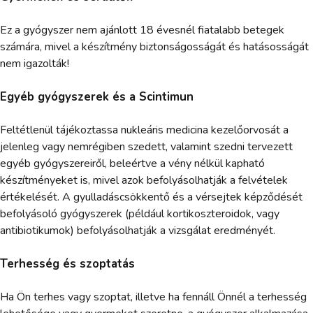
Ez a gyógyszer nem ajánlott 18 évesnél fiatalabb betegek
számára, mivel a készítmény biztonságosságát és hatásosságát
nem igazolták!
Egyéb gyógyszerek és a Scintimun
Feltétlenül tájékoztassa nukleáris medicina kezelőorvosát a
jelenleg vagy nemrégiben szedett, valamint szedni tervezett
egyéb gyógyszereiről, beleértve a vény nélkül kapható
készítményeket is, mivel azok befolyásolhatják a felvételek
értékelését. A gyulladáscsökkentő és a vérsejtek képződését
befolyásoló gyógyszerek (például kortikoszteroidok, vagy
antibiotikumok) befolyásolhatják a vizsgálat eredményét.
Terhesség és szoptatás
Ha Ön terhes vagy szoptat, illetve ha fennáll Önnél a terhesség