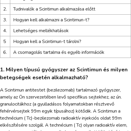
2.
Tudnivalók a Scintimun alkalmazása előtt
3.
Hogyan kell alkalmazni a Scintimun-t?
4.
Lehetséges mellékhatások
5
Hogyan kell a Scintimun-t tárolni?
6.
A csomagolás tartalma és egyéb információk
1. Milyen típusú gyógyszer az Scintimun és milyen
betegségek esetén alkalmazható?
A Scintimun antitestet (bezilezomab) tartalmazó gyógyszer,
amely az Ön szervezetében levő specifikus sejtekhez, az ún.
granulocitákhoz (a gyulladásos folyamatokban résztvevő
fehérvérsejtek 99m egyik típusához) kötődik. A Scintimun a
technécium ( Tc)-bezilezomab radioaktív injekciós oldat 99m
elkészítésére szolgál. A technécium ( Tc) olyan radioaktív elem,