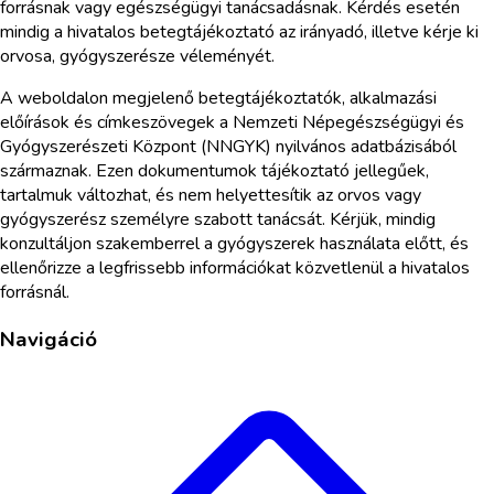
forrásnak vagy egészségügyi tanácsadásnak. Kérdés esetén
mindig a hivatalos betegtájékoztató az irányadó, illetve kérje ki
orvosa, gyógyszerésze véleményét.
A weboldalon megjelenő betegtájékoztatók, alkalmazási
előírások és címkeszövegek a Nemzeti Népegészségügyi és
Gyógyszerészeti Központ (NNGYK) nyilvános adatbázisából
származnak. Ezen dokumentumok tájékoztató jellegűek,
tartalmuk változhat, és nem helyettesítik az orvos vagy
gyógyszerész személyre szabott tanácsát. Kérjük, mindig
konzultáljon szakemberrel a gyógyszerek használata előtt, és
ellenőrizze a legfrissebb információkat közvetlenül a hivatalos
forrásnál.
Navigáció