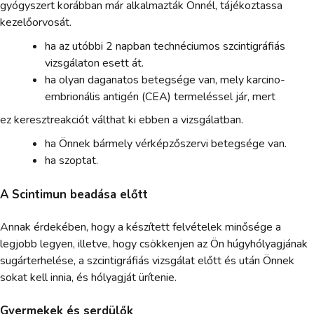
gyógyszert korábban már alkalmazták Önnél, tájékoztassa
kezelőorvosát.
ha az utóbbi 2 napban technéciumos szcintigráfiás
vizsgálaton esett át.
ha olyan daganatos betegsége van, mely karcino-
embrionális antigén (CEA) termeléssel jár, mert
ez keresztreakciót válthat ki ebben a vizsgálatban.
ha Önnek bármely vérképzőszervi betegsége van.
ha szoptat.
A Scintimun beadása előtt
Annak érdekében, hogy a készített felvételek minősége a
legjobb legyen, illetve, hogy csökkenjen az Ön húgyhólyagjának
sugárterhelése, a szcintigráfiás vizsgálat előtt és után Önnek
sokat kell innia, és hólyagját ürítenie.
Gyermekek és serdülők