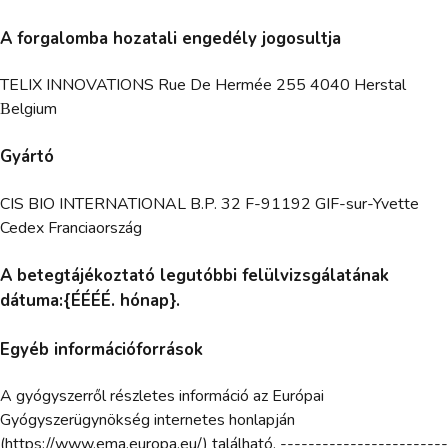
A forgalomba hozatali engedély jogosultja
TELIX INNOVATIONS Rue De Hermée 255 4040 Herstal
Βelgium
Gyártó
CIS BIO INTERNATIONAL B.P. 32 F-91192 GIF-sur-Yvette
Cedex Franciaország
A betegtájékoztató legutóbbi felülvizsgálatának
dátuma:{ÉÉÉÉ. hónap}.
Egyéb információforrások
A gyógyszerről részletes információ az Európai
Gyógyszerügynökség internetes honlapján
(https://www.ema.europa.eu/) található. ------------------------