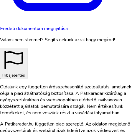
Eredeti dokumentum megnyitása
Valami nem stimmel? Segíts nekünk azzal hogy megírod!
Hibajelentés
Oldalunk egy független árösszehasonlító szolgáltatás, amelynek
célja a piaci átláthatóság biztosítása. A Patikaradar kizárólag a
gyógyszertárakban és webshopokban elérhető, nyilvánosan
közzétett ajánlatok bemutatására szolgál. Nem értékesítünk
termékeket, és nem veszünk részt a vásárlási folyamatban.
A Patikaradar.hu független piaci szereplő. Az oldalon megjelenő
gyógyszertárak és webáruházak (ideértve azok védjegyeit és