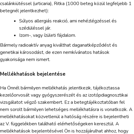
csalánkiütéssel (urticaria), Ritka (1000 beteg közül legfeljebb 1
betegnél jelentkezhet):
Súlyos allergiás reakció, ami nehézlégzéssel és
szédüléssel jár.
Izom-, vagy ízületi fájdalom.
Bármely radioaktív anyag kiválthat daganatképződést és
genetikai károsodást, de ezen nemkívánatos hatások
gyakorisága nem ismert.
Mellékhatások bejelentése
Ha Önnél bármilyen mellékhatás jelentkezik, tájékoztassa
kezelőorvosát vagy gyógyszerészét és az izotópdiagnosztikai
vizsgálatot végző szakembert. Ez a betegtájékoztatóban fel
nem sorolt bármilyen lehetséges mellékhatásra is vonatkozik. A
mellékhatásokat közvetlenül a hatóság részére is bejelentheti
az V. függelékben található elérhetőségeken keresztül. A
mellékhatások bejelentésével Ön is hozzájárulhat ahhoz, hogy