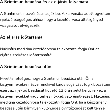
A Scintimun beadása és az eljárás folyamata
A Scintimunt intravénásan adják be. A karvénába adott egyetlen
injekció elégséges ahhoz, hogy a kezelőorvosa által igényelt
vizsgálatot elvégezzék.
Az eljárás időtartama
Nukleáris medicina kezelőorvosa tájékoztatni fogja Önt az
eljárás szokásos időtartamáról.
A Scintimun beadása után
Mivel lehetséges, hogy a Scintimun beadása után Ön a
kisgyermekekre nézve rendkívül káros sugárzást fog kibocsátani,
ezért az injekció beadását követő 12 órán belül kerülnie kell a
kisgyermekekkel vagy terhes nőkkel, való érintkezést. Nukleáris
medicina kezelőorvosa tájékoztatni fogja Önt, ha a készítmény
beadása után bármilyen különleges óvintézkedést kell tennie.