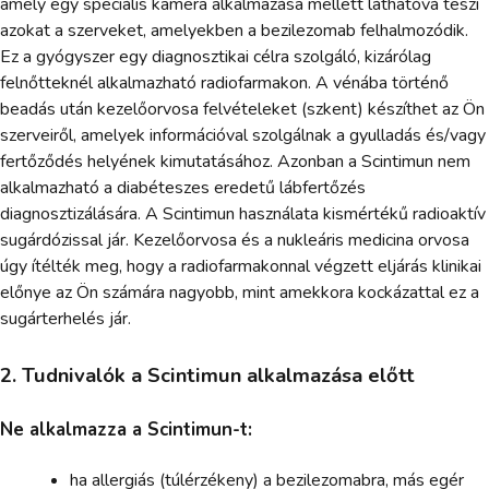
amely egy speciális kamera alkalmazása mellett láthatóvá teszi
azokat a szerveket, amelyekben a bezilezomab felhalmozódik.
Ez a gyógyszer egy diagnosztikai célra szolgáló, kizárólag
felnőtteknél alkalmazható radiofarmakon. A vénába történő
beadás után kezelőorvosa felvételeket (szkent) készíthet az Ön
szerveiről, amelyek információval szolgálnak a gyulladás és/vagy
fertőződés helyének kimutatásához. Azonban a Scintimun nem
alkalmazható a diabéteszes eredetű lábfertőzés
diagnosztizálására. A Scintimun használata kismértékű radioaktív
sugárdózissal jár. Kezelőorvosa és a nukleáris medicina orvosa
úgy ítélték meg, hogy a radiofarmakonnal végzett eljárás klinikai
előnye az Ön számára nagyobb, mint amekkora kockázattal ez a
sugárterhelés jár.
2. Tudnivalók a Scintimun alkalmazása előtt
Ne alkalmazza a Scintimun-t:
ha allergiás (túlérzékeny) a bezilezomabra, más egér