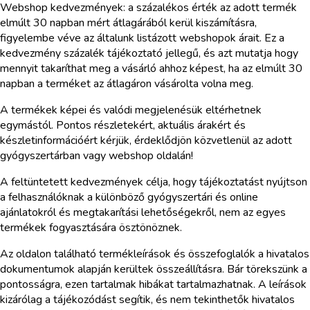
Webshop kedvezmények: a százalékos érték az adott termék
elmúlt 30 napban mért átlagárából kerül kiszámításra,
figyelembe véve az általunk listázott webshopok árait. Ez a
kedvezmény százalék tájékoztató jellegű, és azt mutatja hogy
mennyit takaríthat meg a vásárló ahhoz képest, ha az elmúlt 30
napban a terméket az átlagáron vásárolta volna meg.
A termékek képei és valódi megjelenésük eltérhetnek
egymástól. Pontos részletekért, aktuális árakért és
készletinformációért kérjük, érdeklődjön közvetlenül az adott
gyógyszertárban vagy webshop oldalán!
A feltüntetett kedvezmények célja, hogy tájékoztatást nyújtson
a felhasználóknak a különböző gyógyszertári és online
ajánlatokról és megtakarítási lehetőségekről, nem az egyes
termékek fogyasztására ösztönöznek.
Az oldalon található termékleírások és összefoglalók a hivatalos
dokumentumok alapján kerültek összeállításra. Bár törekszünk a
pontosságra, ezen tartalmak hibákat tartalmazhatnak. A leírások
kizárólag a tájékozódást segítik, és nem tekinthetők hivatalos