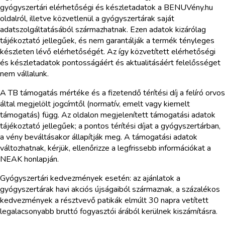
gyógyszertári elérhetőségi és készletadatok a BENUVény.hu
oldalról, illetve közvetlenül a gyógyszertárak saját
adatszolgáltatásából származhatnak. Ezen adatok kizárólag
tájékoztató jellegűek, és nem garantálják a termék tényleges
készleten lévő elérhetőségét. Az így közvetített elérhetőségi
és készletadatok pontosságáért és aktualitásáért felelősséget
nem vállalunk.
A TB támogatás mértéke és a fizetendő térítési díj a felíró orvos
által megjelölt jogcímtől (normatív, emelt vagy kiemelt
támogatás) függ. Az oldalon megjelenített támogatási adatok
tájékoztató jellegűek; a pontos térítési díjat a gyógyszertárban,
a vény beváltásakor állapítják meg. A támogatási adatok
változhatnak, kérjük, ellenőrizze a legfrissebb információkat a
NEAK honlapján.
Gyógyszertári kedvezmények esetén: az ajánlatok a
gyógyszertárak havi akciós újságaiból származnak, a százalékos
kedvezmények a résztvevő patikák elmúlt 30 napra vetített
legalacsonyabb bruttó fogyasztói árából kerülnek kiszámításra.