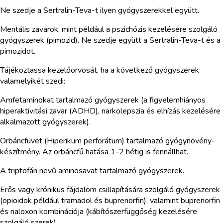
Ne szedje a Sertralin-Teva-t ilyen gyógyszerekkel együtt.
Mentális zavarok, mint például a pszichózis kezelésére szolgáló
gyógyszerek (pimozid). Ne szedje együtt a Sertralin-Teva-t és a
pimozidot.
Tájékoztassa kezelőorvosát, ha a következő gyógyszerek
valamelyikét szedi:
Amfetaminokat tartalmazó gyógyszerek (a figyelemhiányos
hiperaktivitási zavar (ADHD), narkolepszia és elhízás kezelésére
alkalmazott gyógyszerek).
Orbáncfüvet (Hiperikum perforátum) tartalmazó gyógynövény-
készítmény. Az orbáncfű hatása 1-2 hétig is fennállhat.
A triptofán nevű aminosavat tartalmazó gyógyszerek.
Erős vagy krónikus fájdalom csillapítására szolgáló gyógyszerek
(opioidok például tramadol és buprenorfin), valamint buprenorfin
és naloxon kombinációja (kábítószerfüggőség kezelésére
szolgáló szerek).