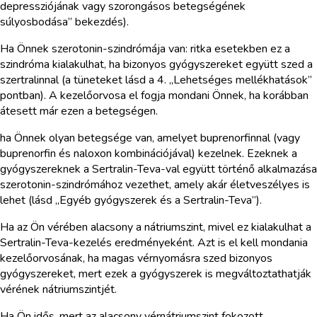
depressziójának vagy szorongásos betegségének
súlyosbodása” bekezdés).
Ha Önnek szerotonin-szindrómája van: ritka esetekben ez a
szindróma kialakulhat, ha bizonyos gyógyszereket együtt szed a
szertralinnal (a tüneteket lásd a 4. „Lehetséges mellékhatások”
pontban). A kezelőorvosa el fogja mondani Önnek, ha korábban
átesett már ezen a betegségen.
ha Önnek olyan betegsége van, amelyet buprenorfinnal (vagy
buprenorfin és naloxon kombinációjával) kezelnek. Ezeknek a
gyógyszereknek a Sertralin-Teva-val együtt történő alkalmazása
szerotonin-szindrómához vezethet, amely akár életveszélyes is
lehet (lásd „Egyéb gyógyszerek és a Sertralin-Teva”).
Ha az Ön vérében alacsony a nátriumszint, mivel ez kialakulhat a
Sertralin-Teva-kezelés eredményeként. Azt is el kell mondania
kezelőorvosának, ha magas vérnyomásra szed bizonyos
gyógyszereket, mert ezek a gyógyszerek is megváltoztathatják
vérének nátriumszintjét.
Ha Ön idős, mert az alacsony vérnátriumszint fokozott