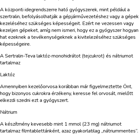
A központi idegrendszerre ható gyógyszerek, mint például a
szertralin, befolyásolhatják a gépjárművezetéshez vagy a gépek
kezeléséhez szükséges képességeit. Ezért ne vezessen vagy
kezeljen gépeket, amíg nem ismeri, hogy ez a gyógyszer hogyan
hat ezeknek a tevékenységeknek a kivitelezéséhez szükséges
képességeire.
A Sertralin-Teva laktóz-monohidrátot (tejcukrot) és nátriumot
tartalmaz
Laktóz
Amennyiben kezelőorvosa korábban már figyelmeztette Önt,
hogy bizonyos cukrokra érzékeny, keresse fel orvosát, mielőtt
elkezdi szedni ezt a gyógyszert.
Nátrium
A készítmény kevesebb mint 1 mmol (23 mg) nátriumot
tartalmaz filmtablettánként, azaz gyakorlatilag „nátriummentes”.