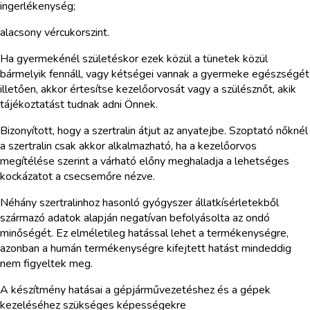
ingerlékenység;
alacsony vércukorszint.
Ha gyermekénél születéskor ezek közül a tünetek közül
bármelyik fennáll, vagy kétségei vannak a gyermeke egészségét
illetően, akkor értesítse kezelőorvosát vagy a szülésznőt, akik
tájékoztatást tudnak adni Önnek.
Bizonyított, hogy a szertralin átjut az anyatejbe. Szoptató nőknél
a szertralin csak akkor alkalmazható, ha a kezelőorvos
megítélése szerint a várható előny meghaladja a lehetséges
kockázatot a csecsemőre nézve.
Néhány szertralinhoz hasonló gyógyszer állatkísérletekből
származó adatok alapján negatívan befolyásolta az ondó
minőségét. Ez elméletileg hatással lehet a termékenységre,
azonban a humán termékenységre kifejtett hatást mindeddig
nem figyeltek meg.
A készítmény hatásai a gépjárművezetéshez és a gépek
kezeléséhez szükséges képességekre