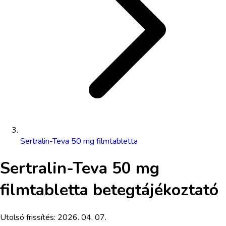
Sertralin-Teva 50 mg filmtabletta
Sertralin-Teva 50 mg
filmtabletta
betegtájékoztató
Utolsó frissítés:
2026. 04. 07.