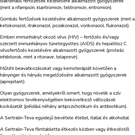
Bakteriális fertőzések kezelésére alkalmazott gyógyszerek
(mint a rifampicin, klaritromicin, telitromicin, eritromicin).
Gombás fertőzések kezelésére alkalmazott gyógyszerek (mint a
ketokonazol, itrakonazol, pozakonazol, vorikonazol, flukonazol).
Emberi immunhiányt okozó vírus (HIV) – fertőzés és/vagy
szerzett immunhiányos tünetegyüttes (AIDS) és hepatitisz C
vírusfertőzés kezelésére alkalmazott gyógyszerek (proteáz
inhibitorok, mint a ritonavir, telaprevir).
Műtéti beavatkozásokat vagy kemoterápiát követően a
hányinger és hányás megelőzésére alkalmazott gyógyszerek
(aprepitant).
Olyan gyógyszerek, amelyekről ismert, hogy növelik a szív
elektromos tevékenységében bekövetkező változások
kockázatát (például néhány antipszichotikum és antibiotikum).
A Sertralin-Teva egyidejű bevétele étellel, itallal és alkohollal
A Sertralin-Teva filmtabletta étkezés közben vagy étkezéstől