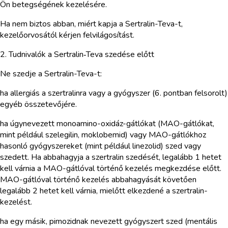
Ön betegségének kezelésére.
Ha nem biztos abban, miért kapja a Sertralin-Teva-t,
kezelőorvosától kérjen felvilágosítást.
2. Tudnivalók a Sertralin‑Teva szedése előtt
Ne szedje a Sertralin-Teva-t:
ha allergiás a szertralinra vagy a gyógyszer (6. pontban felsorolt)
egyéb összetevőjére.
ha úgynevezett monoamino-oxidáz-gátlókat (MAO-gátlókat,
mint például szelegilin, moklobemid) vagy MAO-gátlókhoz
hasonló gyógyszereket (mint például linezolid) szed vagy
szedett. Ha abbahagyja a szertralin szedését, legalább 1 hetet
kell várnia a MAO-gátlóval történő kezelés megkezdése előtt.
MAO-gátlóval történő kezelés abbahagyását követően
legalább 2 hetet kell várnia, mielőtt elkezdené a szertralin-
kezelést.
ha egy másik, pimozidnak nevezett gyógyszert szed (mentális