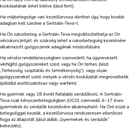
kockázatának lehet kitéve (lásd fent).
Ha májbetegsége van; kezelőorvosa dönthet úgy, hogy kisebb
adagban kell szednie a Sertralin-Teva-t.
Ha Ön cukorbeteg; a Sertralin-Teva megváltoztathatja az Ön
vércukorszintjét, és szükség lehet a cukorbetegség kezelésére
alkalmazott gyógyszerek adagjának módosítására.
Ha vérzési rendellenességben szenvedett, ha úgynevezett
vérhígító gyógyszereket szed, vagy ha Ön terhes (lásd
„Terhesség, szoptatás és termékenység”), vagy olyan
gyógyszereket szed, melyek a vérzés kockázatát megnövelhetik
(például acetilszalicilsav vagy warfarin).
Ha gyermek vagy 18 évnél fiatalabb serdülőkorú. A Sertralin-
Teva csak kényszerbetegségben (OCD) szenvedő, 6-17 éves
gyermekek és serdülők kezelésére alkalmazható. Ha Önt ezzel a
betegséggel kezelik, a kezelőorvosa rendszeresen ellenőrizni
fogja az állapotát (lásd alább „Gyermekek és serdülők”
bekezdés).