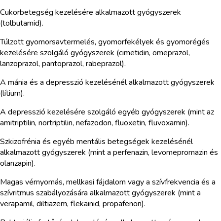
Cukorbetegség kezelésére alkalmazott gyógyszerek
(tolbutamid).
Túlzott gyomorsavtermelés, gyomorfekélyek és gyomorégés
kezelésére szolgáló gyógyszerek (cimetidin, omeprazol,
lanzoprazol, pantoprazol, rabeprazol).
A mánia és a depresszió kezelésénél alkalmazott gyógyszerek
(lítium).
A depresszió kezelésére szolgáló egyéb gyógyszerek (mint az
amitriptilin, nortriptilin, nefazodon, fluoxetin, fluvoxamin).
Szkizofrénia és egyéb mentális betegségek kezelésénél
alkalmazott gyógyszerek (mint a perfenazin, levomepromazin és
olanzapin).
Magas vérnyomás, mellkasi fájdalom vagy a szívfrekvencia és a
szívritmus szabályozására alkalmazott gyógyszerek (mint a
verapamil, diltiazem, flekainid, propafenon).