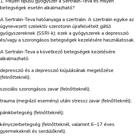
1. Milyen típusú gyógyszer a Sertralin‑Teva és milyen
betegségek esetén alkalmazható?
A Sertralin-Teva hatóanyaga a szertralin. A szertralin egyike az
úgynevezett szelektív szerotonin újrafelvételt gátló
gyógyszereknek (SSRI-k); ezek a gyógyszerek a depresszió
és/vagy a szorongásos betegségek kezelésére használatosak.
A Sertralin-Teva a következő betegségek kezelésére
alkalmazható:
depresszió és a depresszió kiújulásának megelőzése
(felnőtteknél);
szociális szorongásos zavar (felnőtteknél);
trauma (megrázó esemény) utáni stressz zavar (felnőtteknél);
pánikbetegség (felnőtteknél);
kényszerbetegség (felnőtteknél, valamint 6–17 éves
gyermekeknél és serdülőknél).