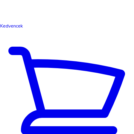
Kedvencek