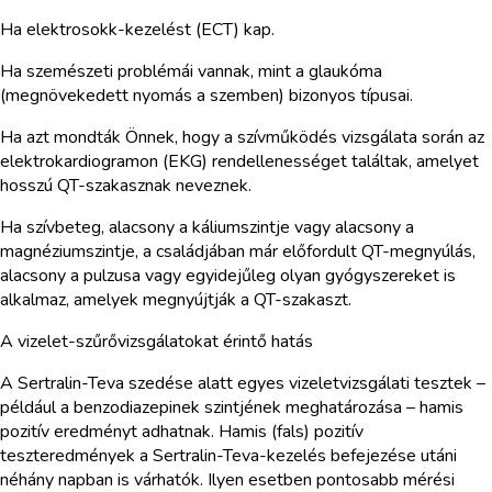
Ha elektrosokk-kezelést (ECT) kap.
Ha szemészeti problémái vannak, mint a glaukóma
(megnövekedett nyomás a szemben) bizonyos típusai.
Ha azt mondták Önnek, hogy a szívműködés vizsgálata során az
elektrokardiogramon (EKG) rendellenességet találtak, amelyet
hosszú QT-szakasznak neveznek.
Ha szívbeteg, alacsony a káliumszintje vagy alacsony a
magnéziumszintje, a családjában már előfordult QT-megnyúlás,
alacsony a pulzusa vagy egyidejűleg olyan gyógyszereket is
alkalmaz, amelyek megnyújtják a QT-szakaszt.
A vizelet-szűrővizsgálatokat érintő hatás
A Sertralin-Teva szedése alatt egyes vizeletvizsgálati tesztek –
például a benzodiazepinek szintjének meghatározása – hamis
pozitív eredményt adhatnak. Hamis (fals) pozitív
teszteredmények a Sertralin-Teva-kezelés befejezése utáni
néhány napban is várhatók. Ilyen esetben pontosabb mérési