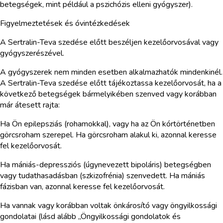
betegségek, mint például a pszichózis elleni gyógyszer).
Figyelmeztetések és óvintézkedések
A Sertralin-Teva szedése előtt beszéljen kezelőorvosával vagy
gyógyszerészével.
A gyógyszerek nem minden esetben alkalmazhatók mindenkinél.
A Sertralin-Teva szedése előtt tájékoztassa kezelőorvosát, ha a
következő betegségek bármelyikében szenved vagy korábban
már átesett rajta:
Ha Ön epilepsziás (rohamokkal), vagy ha az Ön kórtörténetben
görcsroham szerepel. Ha görcsroham alakul ki, azonnal keresse
fel kezelőorvosát.
Ha mániás-depressziós (úgynevezett bipoláris) betegségben
vagy tudathasadásban (szkizofrénia) szenvedett. Ha mániás
fázisban van, azonnal keresse fel kezelőorvosát.
Ha vannak vagy korábban voltak önkárosító vagy öngyilkossági
gondolatai (lásd alább „Öngyilkossági gondolatok és