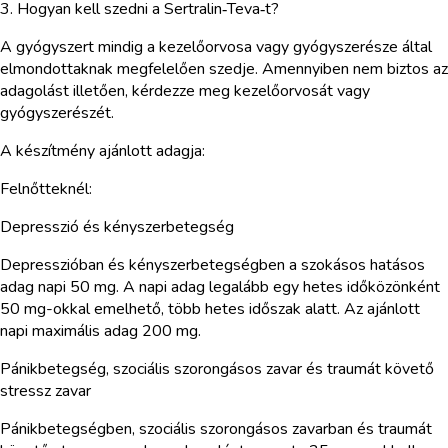
3. Hogyan kell szedni a Sertralin‑Teva‑t?
A gyógyszert mindig a kezelőorvosa vagy gyógyszerésze által
elmondottaknak megfelelően szedje. Amennyiben nem biztos az
adagolást illetően, kérdezze meg kezelőorvosát vagy
gyógyszerészét.
A készítmény ajánlott adagja:
Felnőtteknél:
Depresszió és kényszerbetegség
Depresszióban és kényszerbetegségben a szokásos hatásos
adag napi 50 mg. A napi adag legalább egy hetes időközönként
50 mg-okkal emelhető, több hetes időszak alatt. Az ajánlott
napi maximális adag 200 mg.
Pánikbetegség, szociális szorongásos zavar és traumát követő
stressz zavar
Pánikbetegségben, szociális szorongásos zavarban és traumát