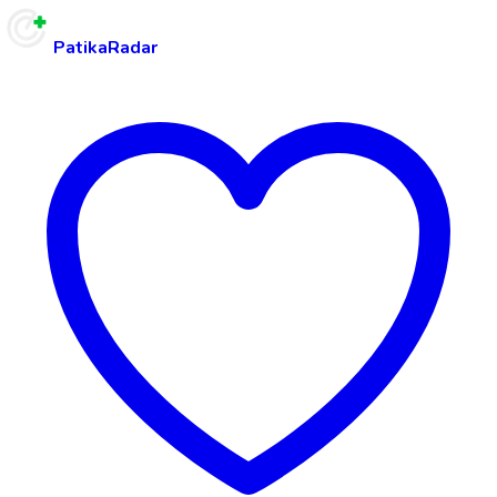
PatikaRadar