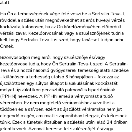
alatt.
Ha Ön a terhességének vége felé veszi be a Sertralin-Teva-t,
röviddel a szülés után megnövekedhet az erős hüvelyi vérzés
kockázata, különösen, ha az Ön kórelőzményében előfordult
vérzési zavar. Kezelőorvosának vagy a szülésznőjének tudnia
kell, hogy Sertralin-Teva-t is szed, hogy tanácsot tudjon adni
Önnek.
Bizonyosodjon meg arról, hogy szülésznője és/vagy
kezelőorvosa tudja, hogy Ön Sertralin-Teva-t szed. A Sertralin-
Teva és a hozzá hasonló gyógyszerek terhesség alatti szedése
– különösen a terhesség utolsó 3 hónapjában – fokozza az
újszülöttben egy súlyos állapot kialakulásának kockázatát,
melyet újszülöttkori perzisztáló pulmonális hipertóniának
(PPHN) neveznek. A PPHN emeli a vérnyomást a tüdő
vérereiben. Ez nem megfelelő véráramláshoz vezethet a
tüdőben és a szívben, ezért az újszülött véráramába nem jut
elegendő oxigén, ami miatt szaporábban lélegzik, és kékesnek
tűnik. Ezek a tünetek általában a születés utáni első 24 órában
jelentkeznek. Azonnal keresse fel szülésznőjét és/vagy