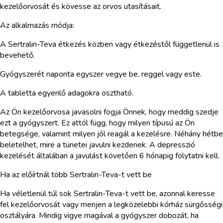
kezelőorvosát és kövesse az orvos utasításait.
Az alkalmazás módja:
A Sertralin-Teva étkezés közben vagy étkezéstől függetlenül is
bevehető.
Gyógyszerét naponta egyszer vegye be, reggel vagy este.
A tabletta egyenlő adagokra osztható.
Az Ön kezelőorvosa javasolni fogja Önnek, hogy meddig szedje
ezt a gyógyszert. Ez attól függ, hogy milyen típusú az Ön
betegsége, valamint milyen jól reagál a kezelésre. Néhány hétbe
beletelhet, mire a tünetei javulni kezdenek. A depresszió
kezelését általában a javulást követően 6 hónapig folytatni kell.
Ha az előírtnál több Sertralin-Teva-t vett be
Ha véletlenül túl sok Sertralin-Teva-t vett be, azonnal keresse
fel kezelőorvosát vagy menjen a legközelebbi kórház sürgősségi
osztályára. Mindig vigye magával a gyógyszer dobozát, ha