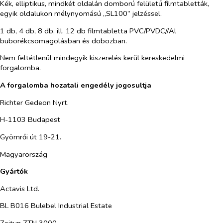
Kék, elliptikus
, mindkét oldalán domború felületű filmtabletták,
egyik oldalukon mélynyomású „SL100” jelzéssel.
1 db, 4 db, 8 db, ill. 12 db filmtabletta PVC/PVDC//Al
buborékcsomagolásban és dobozban.
Nem feltétlenül mindegyik kiszerelés kerül kereskedelmi
forgalomba.
A forgalomba hozatali engedély jogosultja
Richter Gedeon Nyrt.
H-1103 Budapest
Gyömrői út 19-21.
Magyarország
Gyártók
Actavis Ltd.
BL B016 Bulebel Industrial Estate