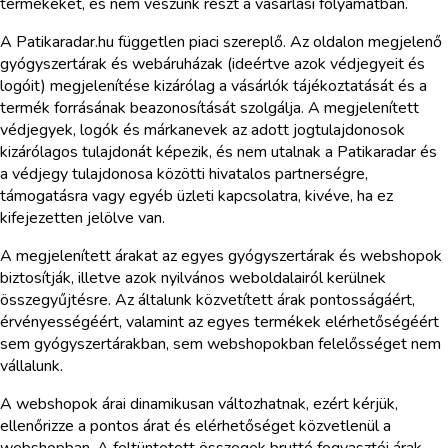
termékeket, és nem veszünk részt a vásárlási folyamatban.
A Patikaradar.hu független piaci szereplő. Az oldalon megjelenő
gyógyszertárak és webáruházak (ideértve azok védjegyeit és
logóit) megjelenítése kizárólag a vásárlók tájékoztatását és a
termék forrásának beazonosítását szolgálja. A megjelenített
védjegyek, logók és márkanevek az adott jogtulajdonosok
kizárólagos tulajdonát képezik, és nem utalnak a Patikaradar és
a védjegy tulajdonosa közötti hivatalos partnerségre,
támogatásra vagy egyéb üzleti kapcsolatra, kivéve, ha ez
kifejezetten jelölve van.
A megjelenített árakat az egyes gyógyszertárak és webshopok
biztosítják, illetve azok nyilvános weboldalairól kerülnek
összegyűjtésre. Az általunk közvetített árak pontosságáért,
érvényességéért, valamint az egyes termékek elérhetőségéért
sem gyógyszertárakban, sem webshopokban felelősséget nem
vállalunk.
A webshopok árai dinamikusan változhatnak, ezért kérjük,
ellenőrizze a pontos árat és elérhetőséget közvetlenül a
webshopban. A feltüntetett összegek bruttó fogyasztói árak,