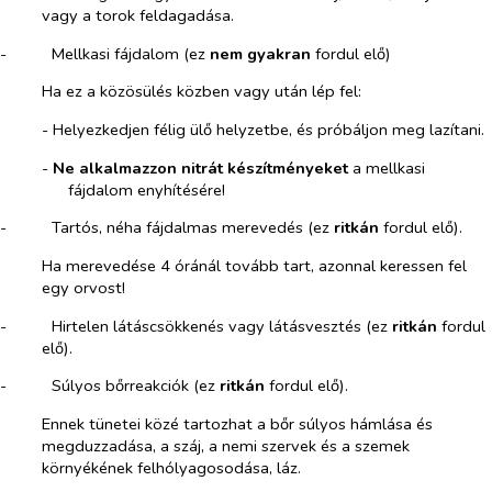
vagy a torok feldagadása.
-​
Mellkasi fájdalom (ez
nem gyakran
fordul elő)
Ha ez a közösülés közben vagy után lép fel:
-​
Helyezkedjen félig ülő helyzetbe, és próbáljon meg lazítani.
-​
Ne alkalmazzon nitrát készítményeket
a mellkasi
fájdalom enyhítésére!
-​
Tartós, néha fájdalmas merevedés (ez
ritkán
fordul elő).
Ha merevedése 4 óránál tovább tart, azonnal keressen fel
egy orvost!
-​
Hirtelen látáscsökkenés vagy látásvesztés (ez
ritkán
fordul
elő).
-​
Súlyos bőrreakciók (ez
ritkán
fordul elő).
Ennek tünetei közé tartozhat a bőr súlyos hámlása és
megduzzadása, a száj, a nemi szervek és a szemek
környékének felhólyagosodása, láz.