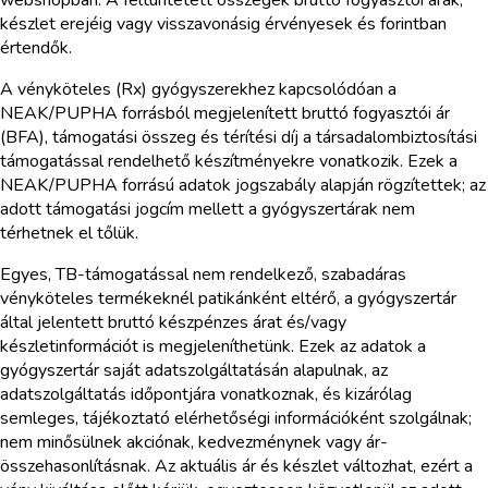
készlet erejéig vagy visszavonásig érvényesek és forintban
értendők.
A vényköteles (Rx) gyógyszerekhez kapcsolódóan a
NEAK/PUPHA forrásból megjelenített bruttó fogyasztói ár
(BFA), támogatási összeg és térítési díj a társadalombiztosítási
támogatással rendelhető készítményekre vonatkozik. Ezek a
NEAK/PUPHA forrású adatok jogszabály alapján rögzítettek; az
adott támogatási jogcím mellett a gyógyszertárak nem
térhetnek el tőlük.
Egyes, TB-támogatással nem rendelkező, szabadáras
vényköteles termékeknél patikánként eltérő, a gyógyszertár
által jelentett bruttó készpénzes árat és/vagy
készletinformációt is megjeleníthetünk. Ezek az adatok a
gyógyszertár saját adatszolgáltatásán alapulnak, az
adatszolgáltatás időpontjára vonatkoznak, és kizárólag
semleges, tájékoztató elérhetőségi információként szolgálnak;
nem minősülnek akciónak, kedvezménynek vagy ár-
összehasonlításnak. Az aktuális ár és készlet változhat, ezért a