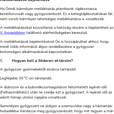
Ha Önnél bármilyen mellékhatás jelentkezik, tájékoztassa
kezelőorvosát vagy gyógyszerészét. Ez a betegtájékoztatóban fel
nem sorolt bármilyen lehetséges mellékhatásra is vonatkozik.
A mellékhatásokat közvetlenül a hatóság részére is bejelentheti az
V. függelékben
található elérhetőségeken keresztül.
A mellékhatások bejelentésével Ön is hozzájárulhat ahhoz, hogy
minél több információ álljon rendelkezésre a gyógyszer
biztonságos alkalmazásával kapcsolatban.
5.​
Hogyan kell a Silderec-et tárolni?
A gyógyszer gyermekektől elzárva tartandó!
Legfeljebb 30 ºC‑on tárolandó.
A dobozon és a buborékcsomagoláson feltüntetett lejárati idő
(Felhasználható:) után ne szedje ezt a gyógyszert. A lejárati idő az
adott hónap utolsó napjára vonatkozik.
Semmilyen gyógyszert ne dobjon a szennyvízbe vagy a háztartási
hulladékba. Kérdezze meg gyógyszerészét, hogy mit tegyen a már