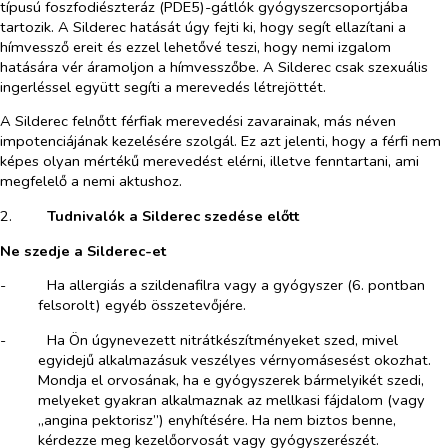
típusú foszfodiészteráz (PDE5)-gátlók gyógyszercsoportjába
tartozik. A Silderec hatását úgy fejti ki, hogy segít ellazítani a
hímvessző ereit és ezzel lehetővé teszi, hogy nemi izgalom
hatására vér áramoljon a hímvesszőbe. A Silderec csak szexuális
ingerléssel együtt segíti a merevedés létrejöttét.
A Silderec felnőtt férfiak merevedési zavarainak, más néven
impotenciájának kezelésére szolgál. Ez azt jelenti, hogy a férfi nem
képes olyan mértékű merevedést elérni, illetve fenntartani, ami
megfelelő a nemi aktushoz.
2.​
Tudnivalók a Silderec szedése előtt
Ne szedje a Silderec-et
-​
Ha allergiás a szildenafilra vagy a gyógyszer (6. pontban
felsorolt) egyéb összetevőjére.
-​
Ha
Ön úgynevezett nitrátkészítményeket szed, mivel
egyidejű alkalmazásuk veszélyes vérnyomásesést okozhat.
Mondja el orvosának, ha e gyógyszerek bármelyikét szedi,
melyeket gyakran alkalmaznak az mellkasi fájdalom (vagy
„angina pektorisz”) enyhítésére. Ha nem biztos benne,
kérdezze meg kezelőorvosát vagy gyógyszerészét.