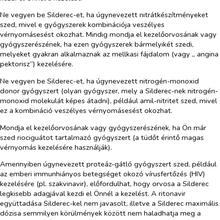
Ne vegyen be
Silderec-et,
ha úgynevezett nitrátkészítményeket
szed, mivel e gyógyszerek kombinációja veszélyes
vérnyomásesést okozhat. Mindig mondja el kezelőorvosának vagy
gyógyszerészének, ha ezen gyógyszerek bármelyikét szedi,
melyeket gyakran alkalmaznak az mellkasi fájdalom (vagy „ angina
pektorisz”) kezelésére.
Ne vegyen be
Silderec-et,
ha
úgynevezett
nitrogén-monoxid
donor gyógyszert (olyan gyógyszer, mely a Silderec-nek nitrogén-
monoxid molekulát képes átadni), például amil-nitritet szed, mivel
ez a kombináció veszélyes vérnyomásesést okozhat.
Mondja el kezelőorvosának vagy gyógyszerészének, ha Ön már
szed riociguátot tartalmazó gyógyszert (a tüdőt érintő magas
vérnyomás kezelésére használják).
Amennyiben úgynevezett proteáz-gátló gyógyszert szed, például
az emberi immunhiányos betegséget okozó vírusfertőzés (HIV)
kezelésére (pl. szakvinavir), előfordulhat, hogy orvosa a Silderec
legkisebb adagjával kezdi el Önnél a kezelést. A ritonavir
együttadása Silderec-kel nem javasolt, illetve
a Silderec maximális
dózisa semmilyen körülmények között nem haladhatja meg a