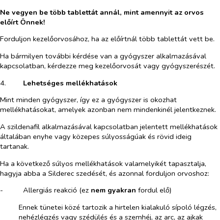
Ne vegyen be több tablettát annál, mint amennyit az orvos
előírt Önnek!
Forduljon kezelőorvosához, ha az előírtnál több tablettát vett be.
Ha bármilyen további kérdése van a gyógyszer alkalmazásával
kapcsolatban, kérdezze meg kezelőorvosát vagy gyógyszerészét.
4.​
Lehetséges mellékhatások
Mint minden gyógyszer, így ez a gyógyszer is okozhat
mellékhatásokat, amelyek azonban nem mindenkinél jelentkeznek.
A szildenafil alkalmazásával kapcsolatban jelentett mellékhatások
általában enyhe vagy közepes súlyosságúak és rövid ideig
tartanak.
Ha a következő súlyos mellékhatások valamelyikét tapasztalja,
hagyja abba a Silderec szedését, és azonnal forduljon orvoshoz:
-​
Allergiás reakció (ez
nem gyakran
fordul elő)
Ennek tünetei közé tartozik a hirtelen kialakuló sípoló légzés,
nehézlégzés vagy szédülés és a szemhéj, az arc, az ajkak