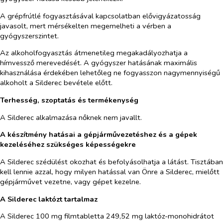
A grépfrútlé fogyasztásával kapcsolatban elővigyázatosság
javasolt, mert mérsékelten megemelheti a vérben a
gyógyszerszintet.
Az alkoholfogyasztás átmenetileg megakadályozhatja a
hímvessző merevedését. A gyógyszer hatásának maximális
kihasználása érdekében lehetőleg ne fogyasszon nagymennyiségű
alkoholt a
Silderec
bevétele előtt.
Terhesség, szoptatás és termékenység
A Silderec alkalmazása nőknek nem javallt.
A készítmény hatásai a gépjárművezetéshez és a gépek
kezeléséhez szükséges képességekre
A Silderec szédülést okozhat és befolyásolhatja a látást. Tisztában
kell lennie azzal, hogy milyen hatással van Önre a Silderec, mielőtt
gépjárművet vezetne, vagy gépet kezelne.
A Silderec laktózt tartalmaz
A Silderec 100 mg filmtabletta 249,52 mg laktóz-monohidrátot