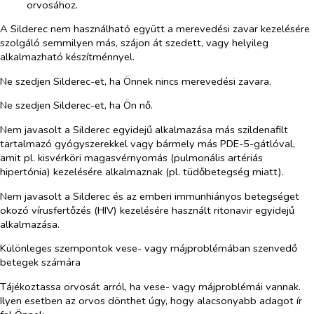
orvosához.
A Silderec nem használható együtt a merevedési zavar kezelésére
szolgáló semmilyen más, szájon át szedett, vagy helyileg
alkalmazható készítménnyel.
Ne szedjen Silderec-et, ha Önnek nincs merevedési zavara.
Ne szedjen Silderec-et, ha Ön nő.
Nem javasolt a Silderec egyidejű alkalmazása más szildenafilt
tartalmazó gyógyszerekkel vagy bármely más PDE-5-gátlóval,
amit pl. kisvérköri magasvérnyomás (pulmonális artériás
hipertónia) kezelésére alkalmaznak (pl. tüdőbetegség miatt).
Nem javasolt a Silderec és
az emberi immunhiányos betegséget
okozó vírusfertőzés (HIV) kezelésére
használt ritonavir
egyidejű
alkalmazása.
Különleges szempontok vese- vagy májproblémában szenvedő
betegek számára
Tájékoztassa orvosát arról, ha
vese- vagy májproblémái vannak.
Ilyen esetben az orvos dönthet úgy, hogy alacsonyabb adagot ír