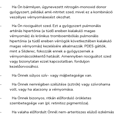
-​
Ha Ön bármilyen, úgynevezett nitrogén-monoxid donor
gyógyszert, például amil-nitritet szed, mivel ez a kombináció
veszélyes vérnyomásesést okozhat.
-​
Ha Ön riociguátot szed. Ezt a gyógyszert pulmonális
artériás hipertónia (a tüdő ereiben kialakuló magas
vérnyomás) és krónikus tromboembóliás pulmonális
hipertónia (a tüdő ereiben vérrögök következtében kialakuló
magas vérnyomás) kezelésére alkalmazzák. PDE5 gátlók,
mint a Silderec, fokozzák ennek a gyógyszernek a
vérnyomáscsökkentő hatását. Amennyiben riociguátot szed
vagy bizonytalan ezzel kapcsolatban, forduljon
kezelőorvosához.
-​
Ha Önnek súlyos szív- vagy májbetegsége van.
-​
Ha Önnek nemrégiben szélütése (sztrók) vagy szívrohama
volt, vagy ha alacsony a vérnyomása.
-​
Ha Önnek bizonyos, ritkán előforduló örökletes
szembetegsége van (pl.
retinitisz pigmentóza
).
-​
Ha valaha előfordult Önnél nem-arteritiszes elülső iszkémiás