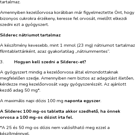
tartalmaz.
Amennyiben kezelőorvosa korábban már figyelmeztette Önt, hogy
bizonyos cukrokra érzékeny, keresse fel orvosát, mielőtt elkezdi
szedni ezt a gyógyszert.
Silderec nátriumot tartalmaz
A készítmény kevesebb, mint 1 mmol (23 mg) nátriumot tartalmaz
filmtablettánként, azaz gyakorlatilag „nátriummentes”.
3.​
Hogyan kell szedni a Silderec-et?
A gyógyszert mindig a kezelőorvosa által elmondottaknak
megfelelően szedje. Amennyiben nem biztos az adagolást illetően,
kérdezze meg kezelőorvosát vagy gyógyszerészét. Az ajánlott
kezdő adag 50 mg*.
A maximális napi dózis 100 mg
naponta egyszer
.
A Silderec 100 mg-os tabletta akkor szedhető, ha önnek
orvosa a 100 mg-os dózist írta fel.
*A 25 és 50 mg-os dózis nem valósítható meg ezzel a
készítménnyel.