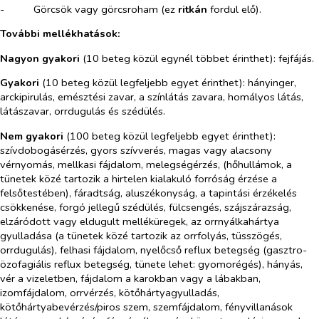
-​
Görcsök vagy görcsroham (ez
ritkán
fordul elő).
További mellékhatások:
Nagyon gyakori
(10 beteg közül egynél többet érinthet): fejfájás.
Gyakori
(10 beteg közül legfeljebb egyet érinthet): hányinger,
arckipirulás, emésztési zavar, a színlátás zavara, homályos látás,
látászavar, orrdugulás és szédülés.
Nem gyakori
(100 beteg közül legfeljebb egyet érinthet):
szívdobogásérzés, gyors szívverés, magas vagy alacsony
vérnyomás, mellkasi fájdalom, melegségérzés, (hőhullámok, a
tünetek közé tartozik a hirtelen kialakuló forróság érzése a
felsőtestében), fáradtság, aluszékonyság, a tapintási érzékelés
csökkenése, forgó jellegű szédülés, fülcsengés, szájszárazság,
elzáródott vagy eldugult melléküregek, az orrnyálkahártya
gyulladása (a tünetek közé tartozik az orrfolyás, tüsszögés,
orrdugulás), felhasi fájdalom, nyelőcső reflux betegség (gasztro-
özofagiális reflux betegség, tünete lehet: gyomorégés), hányás,
vér a vizeletben, fájdalom a karokban vagy a lábakban,
izomfájdalom, orrvérzés, kötőhártyagyulladás,
kötőhártyabevérzés/piros szem, szemfájdalom, fényvillanások