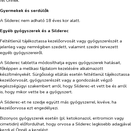
fel Önnek.
Gyermekek és serdülők
A Silderec nem adható 18 éves kor alatt.
Egyéb gyógyszerek és a Silderec
Feltétlenül tájékoztassa kezelőorvosát vagy gyógyszerészét a
jelenleg vagy nemrégiben szedett, valamint szedni tervezett
egyéb gyógyszereiről.
A Silderec tabletta módosíthatja egyes gyógyszerek hatásait,
főképpen a mellkasi fájdalom kezelésére alkalmazott
készítményekét. Sürgősségi ellátás esetén feltétlenül tájékoztassa
kezelőorvosát, gyógyszerészét vagy a gondozását végző
egészségügyi szakembert arról, hogy Silderec-et vett be és arról
is, hogy mikor vette be a gyógyszert.
A Silderec-et ne szedje együtt más gyógyszerrel, kivéve, ha
kezelőorvosa ezt engedélyezi.
Bizonyos gyógyszerek esetén (
pl. ketokonazol, eritromicin vagy
cimetidin)
előfordulhat, hogy orvosa a Silderec legkisebb adagjával
kezdi el Önnél a kezelést.