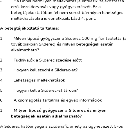
-​
Ha Önnél bármilyen mellékhatás jelentkezik, tájékoztassa
erről kezelőorvosát vagy gyógyszerészét. Ez a
betegtájékoztatóban fel nem sorolt bármilyen lehetséges
mellékhatásokra is vonatkozik. Lásd 4. pont.
A betegtájékoztató tartalma:
1.​
Milyen típusú gyógyszer a
Silderec 100 mg filmtabletta
(a
továbbiakban Silderec) és milyen betegségek esetén
alkalmazható?
2.​
Tudnivalók a Silderec szedése előtt
3.​
Hogyan kell szedni a Silderec-et?
4.​
Lehetséges mellékhatások
5.​
Hogyan kell a Silderec-et tárolni?
6.​
A csomagolás tartalma és egyéb információk
1.​
Milyen típusú gyógyszer a Silderec és milyen
betegségek esetén alkalmazható?
A Silderec hatóanyaga a szildenafil, amely az úgynevezett 5-ös