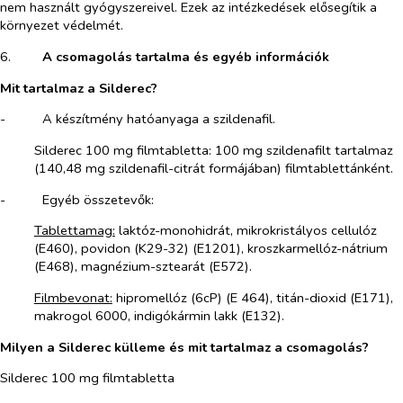
nem használt gyógyszereivel. Ezek az intézkedések elősegítik a
környezet védelmét.
6.​
A csomagolás tartalma és egyéb információk
Mit tartalmaz a Silderec?
-​
A készítmény hatóanyaga a szildenafil.
Silderec 100 mg filmtabletta:
100 mg szildenafilt tartalmaz
(
140,48 mg szildenafil-citrát
formájában) filmtablettánként.
-​
Egyéb összetevők:
Tablettamag:
laktóz-monohidrát, mikrokristályos cellulóz
(E460), povidon (K29-32) (E1201), kroszkarmellóz-nátrium
(E468), magnézium-sztearát (E572).
Filmb
evonat:
hipromellóz (6cP) (E 464), titán-dioxid (E171),
makrogol 6000, indigókármin lakk (E132).
Milyen a Silderec külleme és mit tartalmaz a csomagolás?
Silderec 100 mg filmtabletta