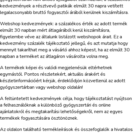
kedvezmények a résztvevő patikák elmúlt 30 napra vetített
legalacsonyabb bruttó fogyasztói árából kerülnek kiszámításra.
Webshop kedvezmények: a százalékos érték az adott termék
elmúlt 30 napban mért átlagárából kerül kiszámításra,
figyelembe véve az általunk listázott webshopok árait. Ez a
kedvezmény százalék tájékoztató jellegű, és azt mutatja hogy
mennyit takaríthat meg a vásárló ahhoz képest, ha az elmúlt 30
napban a terméket az átlagáron vásárolta volna meg.
A termékek képei és valódi megjelenésük eltérhetnek
egymástól. Pontos részletekért, aktuális árakért és
készletinformációért kérjük, érdeklődjön közvetlenül az adott
gyógyszertárban vagy webshop oldalán!
A feltüntetett kedvezmények célja, hogy tájékoztatást nyújtson
a felhasználóknak a különböző gyógyszertári és online
ajánlatokról és megtakarítási lehetőségekről, nem az egyes
termékek fogyasztására ösztönöznek.
Az oldalon található termékleírások és összefoglalók a hivatalos