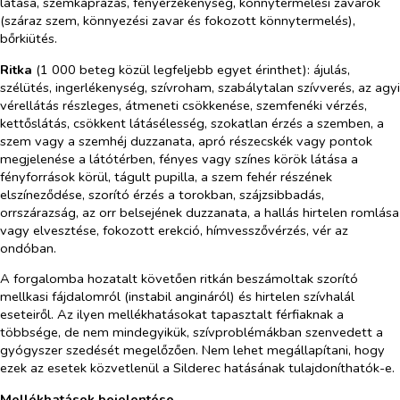
látása, szemkáprázás, fényérzékenység, könnytermelési zavarok
(száraz szem, könnyezési zavar és fokozott könnytermelés),
bőrkiütés.
Ritka
(1 000 beteg közül legfeljebb egyet érinthet): ájulás,
szélütés, ingerlékenység, szívroham, szabálytalan szívverés, az agyi
vérellátás részleges, átmeneti csökkenése, szemfenéki vérzés,
kettőslátás, csökkent látásélesség, szokatlan érzés a szemben, a
szem vagy a szemhéj duzzanata, apró részecskék vagy pontok
megjelenése a látótérben, fényes vagy színes körök látása a
fényforrások körül, tágult pupilla, a szem fehér részének
elszíneződése, szorító érzés a torokban, szájzsibbadás,
orrszárazság, az orr belsejének duzzanata, a hallás hirtelen romlása
vagy elvesztése, fokozott erekció, hímvesszővérzés, vér az
ondóban.
A forgalomba hozatalt követően ritkán beszámoltak szorító
mellkasi fájdalomról (instabil angináról) és hirtelen szívhalál
eseteiről. Az ilyen mellékhatásokat tapasztalt férfiaknak a
többsége, de nem mindegyikük, szívproblémákban szenvedett a
gyógyszer szedését megelőzően. Nem lehet megállapítani, hogy
ezek az esetek közvetlenül a Silderec hatásának tulajdoníthatók-e.
Mellékhatások bejelentése