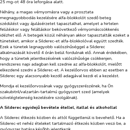
25 mg-ot 48 óra leforgása alatt.
Néhány, a magas vérnyomásra vagy a prosztata
megnagyobbodás kezelésére alfa-blokkolót szedő beteg
szédülést vagy ájulásérzetet tapasztalhat, amelyet a hirtelen
felüléskor vagy felálláskor bekövetkező vérnyomáscsökkenés
idézhet elő. A betegek közül néhányan akkor tapasztalták ezeket a
tüneteket, amikor a Silderec-et alfa-blokkolóval együtt szedték.
Ezek a tünetek legnagyobb valószínűséggel a Silderec
alkalmazását követő 4 órán belül fordulnak elő.
Annak érdekében,
hogy a tünetek jelentkezésének valószínűsége csökkenjen,
rendszeres napi adagban kell szednie az alfa‑blokkolót, mielőtt
elkezdené szedni a
Silderec-et. A kezelőorvos ebben az esetben a
Silderec egy alacsonyabb kezdő adagjával kezdi el a kezelést.
Mondja el kezelőorvosának vagy gyógyszerészének, ha Ön
szakubitril/valzartán-tartalmú gyógyszert szed (amelyek
szívelégtelenség kezelésére szolgálnak).
A Silderec egyidejű bevétele étellel, itallal és alkohollal
A Silderec étkezés közben és attól függetlenül is bevehető. Ha a
Silderec-et nehéz ételeket tartalmazó étkezés közben veszi be, a
gyógyszer hatása később jelentkezik.