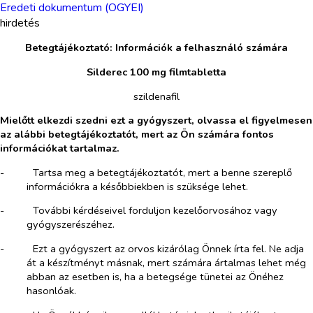
Eredeti dokumentum (OGYEI)
hirdetés
Betegtájékoztató: Információk a felhasználó számára
Silderec 100 mg filmtabletta
szildenafil
Mielőtt elkezdi szedni ezt a gyógyszert, olvassa el figyelmesen
az alábbi betegtájékoztatót, mert az Ön számára fontos
információkat tartalmaz.
-​
Tartsa meg a betegtájékoztatót, mert a benne szereplő
információkra a későbbiekben is szüksége lehet.
-​
További kérdéseivel forduljon kezelőorvosához vagy
gyógyszerészéhez.
-​
Ezt a gyógyszert az orvos kizárólag Önnek írta fel. Ne adja
át a készítményt másnak, mert számára ártalmas lehet még
abban az esetben is, ha a betegsége tünetei az Önéhez
hasonlóak.