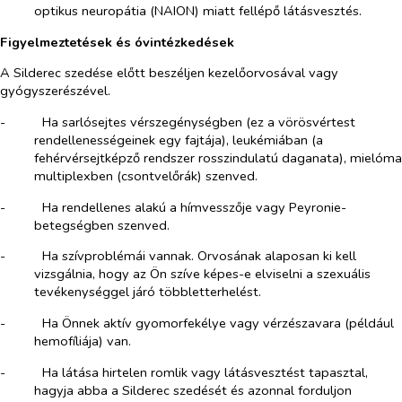
optikus neuropátia (NAION) miatt fellépő látásvesztés.
Figyelmeztetések és óvintézkedések
A Silderec szedése előtt beszéljen kezelőorvosával vagy
gyógyszerészével.
-​
Ha sarlósejtes vérszegénységben (ez a vörösvértest
rendellenességeinek egy fajtája), leukémiában (a
fehérvérsejtképző rendszer rosszindulatú daganata), mielóma
multiplexben (csontvelőrák) szenved.
-​
Ha rendellenes alakú a hímvesszője vagy Peyronie-
betegségben szenved.
-​
Ha szívproblémái vannak. Orvosának alaposan ki kell
vizsgálnia, hogy az Ön szíve képes-e elviselni a szexuális
tevékenységgel járó többletterhelést.
-​
Ha Önnek aktív gyomorfekélye vagy vérzészavara (például
hemofíliája) van.
-​
Ha látása hirtelen romlik vagy látásvesztést tapasztal,
hagyja abba a Silderec szedését és azonnal forduljon