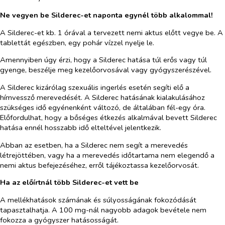
Ne vegyen be
Silderec-et
naponta egynél több alkalommal!
A Silderec-et kb. 1 órával a tervezett nemi aktus előtt vegye be. A
tablettát egészben, egy pohár vízzel nyelje le.
Amennyiben úgy érzi, hogy a Silderec hatása túl erős vagy túl
gyenge, beszélje meg kezelőorvosával vagy gyógyszerészével.
A Silderec kizárólag szexuális ingerlés esetén segíti elő a
hímvessző merevedését. A Silderec hatásának kialakulásához
szükséges idő egyénenként változó, de általában fél-egy óra.
Előfordulhat, hogy a bőséges étkezés alkalmával bevett Silderec
hatása ennél hosszabb idő elteltével jelentkezik.
Abban az esetben, ha a Silderec nem segít a merevedés
létrejöttében, vagy ha a merevedés időtartama nem elegendő a
nemi aktus befejezéséhez, erről tájékoztassa kezelőorvosát.
Ha az előírtnál több Silderec-et vett be
A mellékhatások számának és súlyosságának fokozódását
tapasztalhatja. A 100 mg-nál nagyobb adagok bevétele nem
fokozza a gyógyszer hatásosságát.