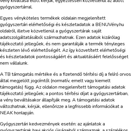
vény kiváltása előtt kérjük, egyeztessen közvetlenül az adott
gyógyszertárral.
Egyes vényköteles termékek oldalain megjelenített
gyógyszertári elérhetőségi és készletadatok a BENUVény.hu
oldalról, illetve közvetlenül a gyógyszertárak saját
adatszolgáltatásából származhatnak. Ezen adatok kizárólag
tájékoztató jellegűek, és nem garantálják a termék tényleges
készleten lévő elérhetőségét. Az így közvetített elérhetőségi
és készletadatok pontosságáért és aktualitásáért felelősséget
nem vállalunk.
A TB támogatás mértéke és a fizetendő térítési díj a felíró orvos
által megjelölt jogcímtől (normatív, emelt vagy kiemelt
támogatás) függ. Az oldalon megjelenített támogatási adatok
tájékoztató jellegűek; a pontos térítési díjat a gyógyszertárban,
a vény beváltásakor állapítják meg. A támogatási adatok
változhatnak, kérjük, ellenőrizze a legfrissebb információkat a
NEAK honlapján.
Gyógyszertári kedvezmények esetén: az ajánlatok a
gyógyszertárak havi akciós újságaiból származnak, a százalékos