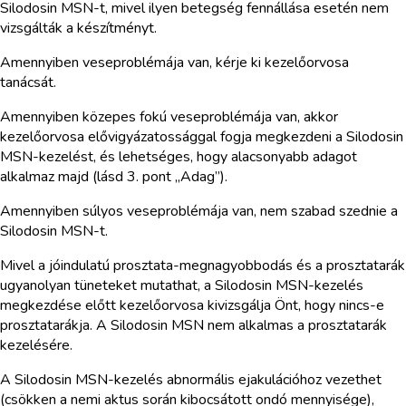
Silodosin MSN-t, mivel ilyen betegség fennállása esetén nem
vizsgálták a készítményt.
Amennyiben veseproblémája van, kérje ki kezelőorvosa
tanácsát.
Amennyiben közepes fokú veseproblémája van, akkor
kezelőorvosa elővigyázatossággal fogja megkezdeni a Silodosin
MSN-kezelést, és lehetséges, hogy alacsonyabb adagot
alkalmaz majd (lásd 3. pont „Adag”).
Amennyiben súlyos veseproblémája van, nem szabad szednie a
Silodosin MSN-t.
Mivel a jóindulatú prosztata-megnagyobbodás és a prosztatarák
ugyanolyan tüneteket mutathat, a Silodosin MSN-kezelés
megkezdése előtt kezelőorvosa kivizsgálja Önt, hogy nincs-e
prosztatarákja. A Silodosin MSN nem alkalmas a prosztatarák
kezelésére.
A Silodosin MSN-kezelés abnormális ejakulációhoz vezethet
(csökken a nemi aktus során kibocsátott ondó mennyisége),