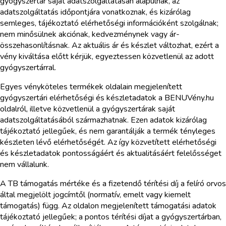
gyógyszertár saját adatszolgáltatásán alapulnak, az
adatszolgáltatás időpontjára vonatkoznak, és kizárólag
semleges, tájékoztató elérhetőségi információként szolgálnak;
nem minősülnek akciónak, kedvezménynek vagy ár-
összehasonlításnak. Az aktuális ár és készlet változhat, ezért a
vény kiváltása előtt kérjük, egyeztessen közvetlenül az adott
gyógyszertárral.
Egyes vényköteles termékek oldalain megjelenített
gyógyszertári elérhetőségi és készletadatok a BENUVény.hu
oldalról, illetve közvetlenül a gyógyszertárak saját
adatszolgáltatásából származhatnak. Ezen adatok kizárólag
tájékoztató jellegűek, és nem garantálják a termék tényleges
készleten lévő elérhetőségét. Az így közvetített elérhetőségi
és készletadatok pontosságáért és aktualitásáért felelősséget
nem vállalunk.
A TB támogatás mértéke és a fizetendő térítési díj a felíró orvos
által megjelölt jogcímtől (normatív, emelt vagy kiemelt
támogatás) függ. Az oldalon megjelenített támogatási adatok
tájékoztató jellegűek; a pontos térítési díjat a gyógyszertárban,