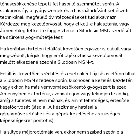
tónuscsökkenése lépett fel hasonló szemműtét során. A
szakorvos így a gyógyszernek és a használni kívánt sebészeti
technikának megfelelő óvintézkedéseket tud alkalmazni.
Kérdezze meg kezelőorvosát, hogy el kell-e halasztania, vagy
átmenetileg fel kell-e függesztenie a Silodosin MSN szedését,
ha szürkehályog-műtétje lesz.
Ha korábban hirtelen felállást követően egyszer is elájult vagy
megszédült, kérjük, hogy erről tájékoztassa kezelőorvosát,
mielőtt elkezdené szedni a Silodosin MSN-t.
Felállást követően szédülés és esetenként ájulás is előfordulhat
a Silodosin MSN szedése során, különösen a kezelés kezdetén,
vagy akkor, ha más vérnyomáscsökkentő gyógyszert is szed.
Amennyiben ez történik, azonnal üljön vagy feküdjön le addig,
amíg a tünetek el nem múlnak, és amint lehetséges, értesítse
kezelőorvosát (lásd a „A készítmény hatásai a
gépjárművezetéshez és a gépek kezeléséhez szükséges
képességekre” pontot is).
Ha súlyos májproblémája van, akkor nem szabad szednie a