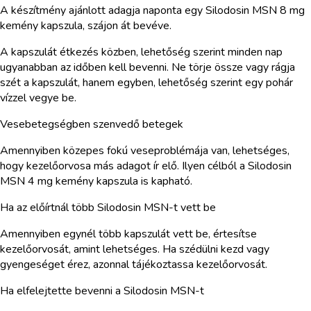
A készítmény ajánlott adagja naponta egy Silodosin MSN 8 mg
kemény kapszula, szájon át bevéve.
A kapszulát étkezés közben, lehetőség szerint minden nap
ugyanabban az időben kell bevenni. Ne törje össze vagy rágja
szét a kapszulát, hanem egyben, lehetőség szerint egy pohár
vízzel vegye be.
Vesebetegségben szenvedő betegek
Amennyiben közepes fokú veseproblémája van, lehetséges,
hogy kezelőorvosa más adagot ír elő. Ilyen célból a Silodosin
MSN 4 mg kemény kapszula is kapható.
Ha az előírtnál több Silodosin MSN-t vett be
Amennyiben egynél több kapszulát vett be, értesítse
kezelőorvosát, amint lehetséges. Ha szédülni kezd vagy
gyengeséget érez, azonnal tájékoztassa kezelőorvosát.
Ha elfelejtette bevenni a Silodosin MSN-t