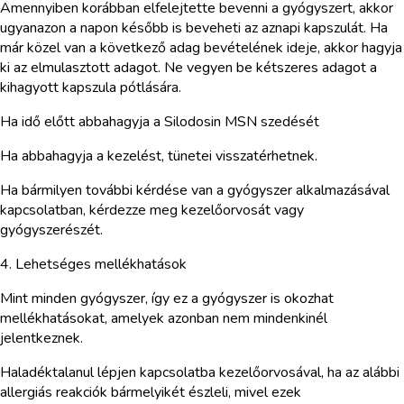
Amennyiben korábban elfelejtette bevenni a gyógyszert, akkor
ugyanazon a napon később is beveheti az aznapi kapszulát. Ha
már közel van a következő adag bevételének ideje, akkor hagyja
ki az elmulasztott adagot. Ne vegyen be kétszeres adagot a
kihagyott kapszula pótlására.
Ha idő előtt abbahagyja a Silodosin MSN szedését
Ha abbahagyja a kezelést, tünetei visszatérhetnek.
Ha bármilyen további kérdése van a gyógyszer alkalmazásával
kapcsolatban, kérdezze meg kezelőorvosát vagy
gyógyszerészét.
4. Lehetséges mellékhatások
Mint minden gyógyszer, így ez a gyógyszer is okozhat
mellékhatásokat, amelyek azonban nem mindenkinél
jelentkeznek.
Haladéktalanul lépjen kapcsolatba kezelőorvosával, ha az alábbi
allergiás reakciók bármelyikét észleli, mivel ezek