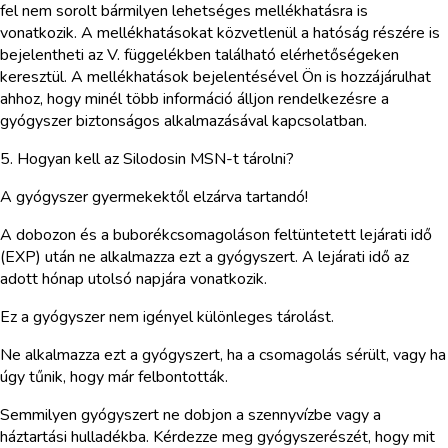
fel nem sorolt bármilyen lehetséges mellékhatásra is
vonatkozik. A mellékhatásokat közvetlenül a hatóság részére is
bejelentheti az V. függelékben található elérhetőségeken
keresztül. A mellékhatások bejelentésével Ön is hozzájárulhat
ahhoz, hogy minél több információ álljon rendelkezésre a
gyógyszer biztonságos alkalmazásával kapcsolatban.
5. Hogyan kell az Silodosin MSN-t tárolni?
A gyógyszer gyermekektől elzárva tartandó!
A dobozon és a buborékcsomagoláson feltüntetett lejárati idő
(EXP) után ne alkalmazza ezt a gyógyszert. A lejárati idő az
adott hónap utolsó napjára vonatkozik.
Ez a gyógyszer nem igényel különleges tárolást.
Ne alkalmazza ezt a gyógyszert, ha a csomagolás sérült, vagy ha
úgy tűnik, hogy már felbontották.
Semmilyen gyógyszert ne dobjon a szennyvízbe vagy a
háztartási hulladékba. Kérdezze meg gyógyszerészét, hogy mit