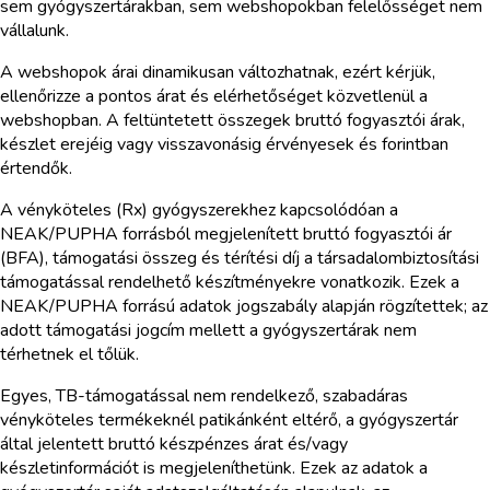
sem gyógyszertárakban, sem webshopokban felelősséget nem
vállalunk.
A webshopok árai dinamikusan változhatnak, ezért kérjük,
ellenőrizze a pontos árat és elérhetőséget közvetlenül a
webshopban. A feltüntetett összegek bruttó fogyasztói árak,
készlet erejéig vagy visszavonásig érvényesek és forintban
értendők.
A vényköteles (Rx) gyógyszerekhez kapcsolódóan a
NEAK/PUPHA forrásból megjelenített bruttó fogyasztói ár
(BFA), támogatási összeg és térítési díj a társadalombiztosítási
támogatással rendelhető készítményekre vonatkozik. Ezek a
NEAK/PUPHA forrású adatok jogszabály alapján rögzítettek; az
adott támogatási jogcím mellett a gyógyszertárak nem
térhetnek el tőlük.
Egyes, TB-támogatással nem rendelkező, szabadáras
vényköteles termékeknél patikánként eltérő, a gyógyszertár
által jelentett bruttó készpénzes árat és/vagy
készletinformációt is megjeleníthetünk. Ezek az adatok a