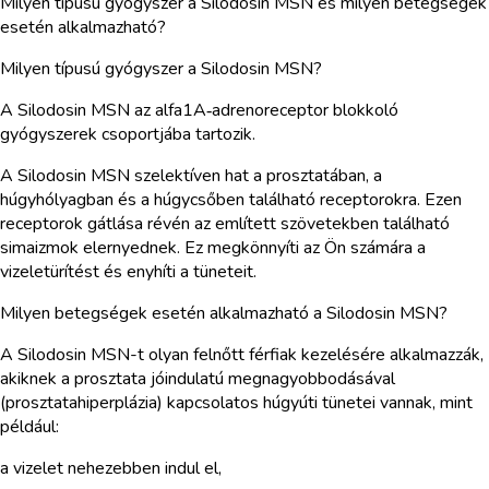
Milyen típusú gyógyszer a Silodosin MSN és milyen betegségek
esetén alkalmazható?
Milyen típusú gyógyszer a Silodosin MSN?
A Silodosin MSN az alfa1A‑adrenoreceptor blokkoló
gyógyszerek csoportjába tartozik.
A Silodosin MSN szelektíven hat a prosztatában, a
húgyhólyagban és a húgycsőben található receptorokra. Ezen
receptorok gátlása révén az említett szövetekben található
simaizmok elernyednek. Ez megkönnyíti az Ön számára a
vizeletürítést és enyhíti a tüneteit.
Milyen betegségek esetén alkalmazható a Silodosin MSN?
A Silodosin MSN-t olyan felnőtt férfiak kezelésére alkalmazzák,
akiknek a prosztata jóindulatú megnagyobbodásával
(prosztatahiperplázia) kapcsolatos húgyúti tünetei vannak, mint
például:
a vizelet nehezebben indul el,