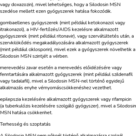
vagy doxazozin), mivel lehetséges, hogy a Silodosin MSN
szedése mellett ezen gyógyszerek hatása fokozódik.
gombaellenes gyógyszerek (mint például ketokonazol vagy
itrakonazol), a HIV-fertőzés/AIDS kezelésre alkalmazott
gyógyszerek (mint például ritonavir), vagy szervátültetés után, a
szervkilökődés megakadályozására alkalmazott gyógyszerek
(mint például ciklosporin), mivel ezek a gyógyszerek növelhetik a
Silodosin MSN szintjét a vérben.
merevedési zavar esetén a merevedés előidézésére vagy
fenntartására alkalmazott gyógyszerek (mint például szildenafil
vagy tadalafil), mivel a Silodosin MSN-nel történő egyidejű
alkalmazás enyhe vérnyomáscsökkenéshez vezethet.
epilepszia kezelésére alkalmazott gyógyszerek vagy rifampicin
(a tuberkulózis kezelésére szolgáló gyógyszer), mivel a Silodosin
MSN hatása csökkenhet.
Terhesség és szoptatás
A Silodosin MSN nem nőknél történő alkalmazásra szolgál.