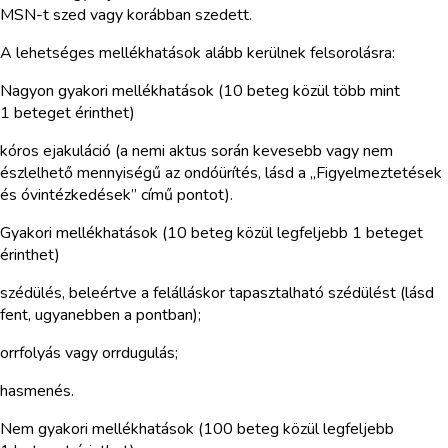
MSN-t szed vagy korábban szedett.
A lehetséges mellékhatások alább kerülnek felsorolásra:
Nagyon gyakori mellékhatások (10 beteg közül több mint
1 beteget érinthet)
kóros ejakuláció (a nemi aktus során kevesebb vagy nem
észlelhető mennyiségű az ondóürítés, lásd a „Figyelmeztetések
és óvintézkedések” című pontot).
Gyakori mellékhatások (10 beteg közül legfeljebb 1 beteget
érinthet)
szédülés, beleértve a felálláskor tapasztalható szédülést (lásd
fent, ugyanebben a pontban);
orrfolyás vagy orrdugulás;
hasmenés.
Nem gyakori mellékhatások (100 beteg közül legfeljebb