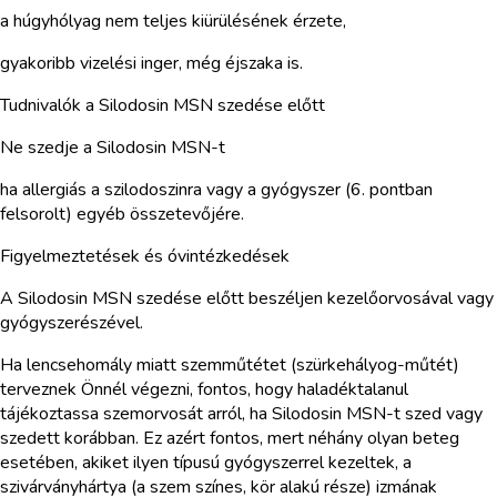
a húgyhólyag nem teljes kiürülésének érzete,
gyakoribb vizelési inger, még éjszaka is.
Tudnivalók a Silodosin MSN szedése előtt
Ne szedje a Silodosin MSN-t
ha allergiás a szilodoszinra vagy a gyógyszer (6. pontban
felsorolt) egyéb összetevőjére.
Figyelmeztetések és óvintézkedések
A Silodosin MSN szedése előtt beszéljen kezelőorvosával vagy
gyógyszerészével.
Ha lencsehomály miatt szemműtétet (szürkehályog-műtét)
terveznek Önnél végezni, fontos, hogy haladéktalanul
tájékoztassa szemorvosát arról, ha Silodosin MSN-t szed vagy
szedett korábban. Ez azért fontos, mert néhány olyan beteg
esetében, akiket ilyen típusú gyógyszerrel kezeltek, a
szivárványhártya (a szem színes, kör alakú része) izmának