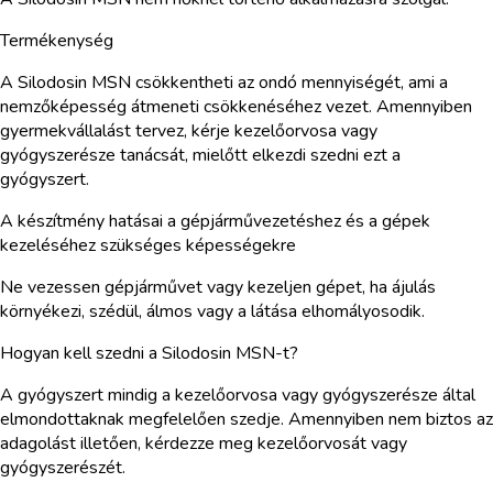
Termékenység
A Silodosin MSN csökkentheti az ondó mennyiségét, ami a
nemzőképesség átmeneti csökkenéséhez vezet. Amennyiben
gyermekvállalást tervez, kérje kezelőorvosa vagy
gyógyszerésze tanácsát, mielőtt elkezdi szedni ezt a
gyógyszert.
A készítmény hatásai a gépjárművezetéshez és a gépek
kezeléséhez szükséges képességekre
Ne vezessen gépjárművet vagy kezeljen gépet, ha ájulás
környékezi, szédül, álmos vagy a látása elhomályosodik.
Hogyan kell szedni a Silodosin MSN-t?
A gyógyszert mindig a kezelőorvosa vagy gyógyszerésze által
elmondottaknak megfelelően szedje. Amennyiben nem biztos az
adagolást illetően, kérdezze meg kezelőorvosát vagy
gyógyszerészét.