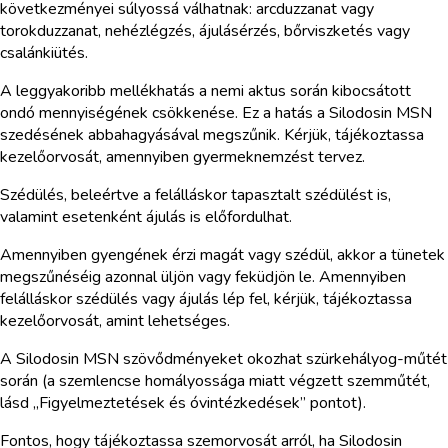
következményei súlyossá válhatnak: arcduzzanat vagy
torokduzzanat, nehézlégzés, ájulásérzés, bőrviszketés vagy
csalánkiütés.
A leggyakoribb mellékhatás a nemi aktus során kibocsátott
ondó mennyiségének csökkenése. Ez a hatás a Silodosin MSN
szedésének abbahagyásával megszűnik. Kérjük, tájékoztassa
kezelőorvosát, amennyiben gyermeknemzést tervez.
Szédülés, beleértve a felálláskor tapasztalt szédülést is,
valamint esetenként ájulás is előfordulhat.
Amennyiben gyengének érzi magát vagy szédül, akkor a tünetek
megszűnéséig azonnal üljön vagy feküdjön le. Amennyiben
felálláskor szédülés vagy ájulás lép fel, kérjük, tájékoztassa
kezelőorvosát, amint lehetséges.
A Silodosin MSN szövődményeket okozhat szürkehályog-műtét
során (a szemlencse homályossága miatt végzett szemműtét,
lásd „Figyelmeztetések és óvintézkedések” pontot).
Fontos, hogy tájékoztassa szemorvosát arról, ha Silodosin