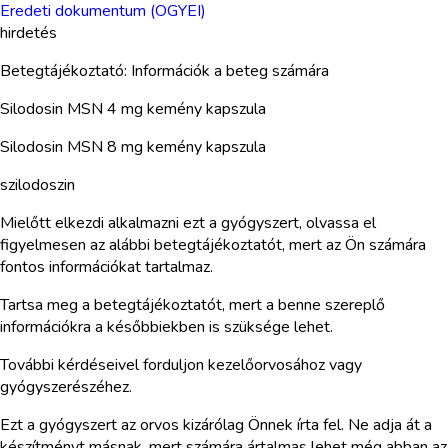
Eredeti dokumentum (OGYEI)
hirdetés
Betegtájékoztató: Információk a beteg számára
Silodosin MSN 4 mg kemény kapszula
Silodosin MSN 8 mg kemény kapszula
szilodoszin
Mielőtt elkezdi alkalmazni ezt a gyógyszert, olvassa el
figyelmesen az alábbi betegtájékoztatót, mert az Ön számára
fontos információkat tartalmaz.
Tartsa meg a betegtájékoztatót, mert a benne szereplő
információkra a későbbiekben is szüksége lehet.
További kérdéseivel forduljon kezelőorvosához vagy
gyógyszerészéhez.
Ezt a gyógyszert az orvos kizárólag Önnek írta fel. Ne adja át a
készítményt másnak, mert számára ártalmas lehet még abban az