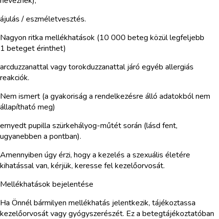
neveznek);
ájulás / eszméletvesztés.
Nagyon ritka mellékhatások (10 000 beteg közül legfeljebb
1 beteget érinthet)
arcduzzanattal vagy torokduzzanattal járó egyéb allergiás
reakciók.
Nem ismert (a gyakoriság a rendelkezésre álló adatokból nem
állapítható meg)
ernyedt pupilla szürkehályog-műtét során (lásd fent,
ugyanebben a pontban).
Amennyiben úgy érzi, hogy a kezelés a szexuális életére
kihatással van, kérjük, keresse fel kezelőorvosát.
Mellékhatások bejelentése
Ha Önnél bármilyen mellékhatás jelentkezik, tájékoztassa
kezelőorvosát vagy gyógyszerészét. Ez a betegtájékoztatóban