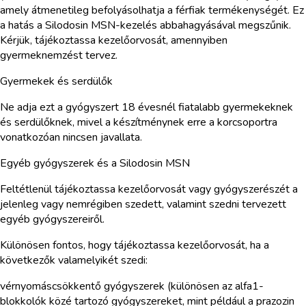
amely átmenetileg befolyásolhatja a férfiak termékenységét. Ez
a hatás a Silodosin MSN-kezelés abbahagyásával megszűnik.
Kérjük, tájékoztassa kezelőorvosát, amennyiben
gyermeknemzést tervez.
Gyermekek és serdülők
Ne adja ezt a gyógyszert 18 évesnél fiatalabb gyermekeknek
és serdülőknek, mivel a készítménynek erre a korcsoportra
vonatkozóan nincsen javallata.
Egyéb gyógyszerek és a Silodosin MSN
Feltétlenül tájékoztassa kezelőorvosát vagy gyógyszerészét a
jelenleg vagy nemrégiben szedett, valamint szedni tervezett
egyéb gyógyszereiről.
Különösen fontos, hogy tájékoztassa kezelőorvosát, ha a
következők valamelyikét szedi:
vérnyomáscsökkentő gyógyszerek (különösen az alfa1-
blokkolók közé tartozó gyógyszereket, mint például a prazozin