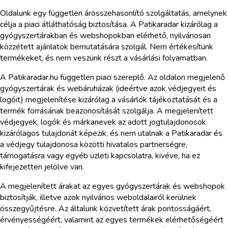
Oldalunk egy független árösszehasonlító szolgáltatás, amelynek
célja a piaci átláthatóság biztosítása. A Patikaradar kizárólag a
gyógyszertárakban és webshopokban elérhető, nyilvánosan
közzétett ajánlatok bemutatására szolgál. Nem értékesítünk
termékeket, és nem veszünk részt a vásárlási folyamatban.
A Patikaradar.hu független piaci szereplő. Az oldalon megjelenő
gyógyszertárak és webáruházak (ideértve azok védjegyeit és
logóit) megjelenítése kizárólag a vásárlók tájékoztatását és a
termék forrásának beazonosítását szolgálja. A megjelenített
védjegyek, logók és márkanevek az adott jogtulajdonosok
kizárólagos tulajdonát képezik, és nem utalnak a Patikaradar és
a védjegy tulajdonosa közötti hivatalos partnerségre,
támogatásra vagy egyéb üzleti kapcsolatra, kivéve, ha ez
kifejezetten jelölve van.
A megjelenített árakat az egyes gyógyszertárak és webshopok
biztosítják, illetve azok nyilvános weboldalairól kerülnek
összegyűjtésre. Az általunk közvetített árak pontosságáért,
érvényességéért, valamint az egyes termékek elérhetőségéért