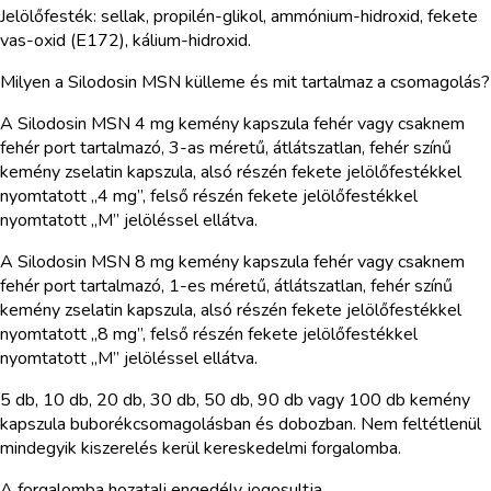
Jelölőfesték: sellak, propilén-glikol, ammónium-hidroxid, fekete
vas-oxid (E172), kálium-hidroxid.
Milyen a Silodosin MSN külleme és mit tartalmaz a csomagolás?
A Silodosin MSN 4 mg kemény kapszula fehér vagy csaknem
fehér port tartalmazó, 3-as méretű, átlátszatlan, fehér színű
kemény zselatin kapszula, alsó részén fekete jelölőfestékkel
nyomtatott „4 mg”, felső részén fekete jelölőfestékkel
nyomtatott „M” jelöléssel ellátva.
A Silodosin MSN 8 mg kemény kapszula fehér vagy csaknem
fehér port tartalmazó, 1-es méretű, átlátszatlan, fehér színű
kemény zselatin kapszula, alsó részén fekete jelölőfestékkel
nyomtatott „8 mg”, felső részén fekete jelölőfestékkel
nyomtatott „M” jelöléssel ellátva.
5 db, 10 db, 20 db, 30 db, 50 db, 90 db vagy 100 db kemény
kapszula buborékcsomagolásban és dobozban. Nem feltétlenül
mindegyik kiszerelés kerül kereskedelmi forgalomba.
A forgalomba hozatali engedély jogosultja