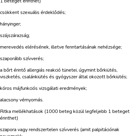
1 beteget érinthet)
csökkent szexuális érdeklődés;
hányinger;
szájszárazság;
merevedés elérésének, illetve fenntartásának nehézsége;
szaporább szívverés;
a bőrt érintő allergiás reakció tünetei, úgymint bőrkiütés,
viszketés, csalánkiütés és gyógyszer által okozott bőrkiütés;
kóros májfunkciós vizsgálati eredmények;
alacsony vérnyomás.
Ritka mellékhatások (1000 beteg közül legfeljebb 1 beteget
érinthet)
szapora vagy rendszertelen szívverés (amit palpitációnak