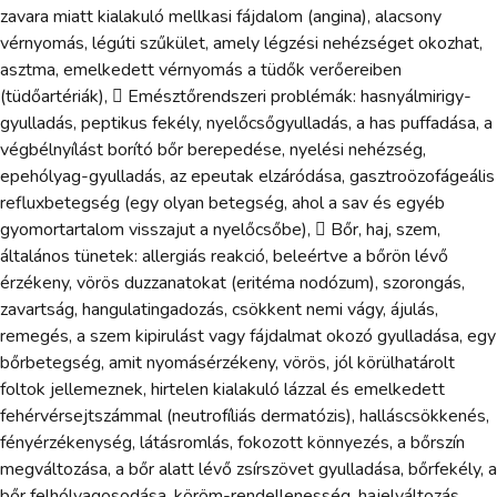
zavara miatt kialakuló mellkasi fájdalom (angina), alacsony
vérnyomás, légúti szűkület, amely légzési nehézséget okozhat,
asztma, emelkedett vérnyomás a tüdők verőereiben
(tüdőartériák),  Emésztőrendszeri problémák: hasnyálmirigy-
gyulladás, peptikus fekély, nyelőcsőgyulladás, a has puffadása, a
végbélnyílást borító bőr berepedése, nyelési nehézség,
epehólyag-gyulladás, az epeutak elzáródása, gasztroözofágeális
refluxbetegség (egy olyan betegség, ahol a sav és egyéb
gyomortartalom visszajut a nyelőcsőbe),  Bőr, haj, szem,
általános tünetek: allergiás reakció, beleértve a bőrön lévő
érzékeny, vörös duzzanatokat (eritéma nodózum), szorongás,
zavartság, hangulatingadozás, csökkent nemi vágy, ájulás,
remegés, a szem kipirulást vagy fájdalmat okozó gyulladása, egy
bőrbetegség, amit nyomásérzékeny, vörös, jól körülhatárolt
foltok jellemeznek, hirtelen kialakuló lázzal és emelkedett
fehérvérsejtszámmal (neutrofíliás dermatózis), halláscsökkenés,
fényérzékenység, látásromlás, fokozott könnyezés, a bőrszín
megváltozása, a bőr alatt lévő zsírszövet gyulladása, bőrfekély, a
bőr felhólyagosodása, köröm-rendellenesség, hajelváltozás,