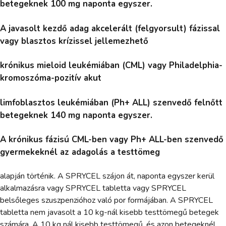
betegeknek 100 mg naponta egyszer.
A javasolt kezdő adag akcelerált (felgyorsult) fázissal
vagy blasztos krízissel jellemezhető
krónikus mieloid leukémiában (CML) vagy Philadelphia-
kromoszóma-pozitív akut
limfoblasztos leukémiában (Ph+ ALL) szenvedő felnőtt
betegeknek 140 mg naponta egyszer.
A krónikus fázisú CML-ben vagy Ph+ ALL-ben szenvedő
gyermekeknél az adagolás a testtömeg
alapján történik. A SPRYCEL szájon át, naponta egyszer kerül
alkalmazásra vagy SPRYCEL tabletta vagy SPRYCEL
belsőleges szuszpenzióhoz való por formájában. A SPRYCEL
tabletta nem javasolt a 10 kg-nál kisebb testtömegű betegek
számára. A 10 kg nál kisebb testtömegű, és azon betegeknél