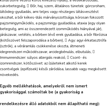
körüli bőrre vezető kóros kivezető nyílás), a vesekárosodás,
cukorbetegség,  Bőr, haj, szem, általános tünetek: görcsroham,
látóideg-gyulladás, ami teljes vagy részleges látásvesztést
okozhat, a bőr kékes-lilás márványozottsága, kórosan fokozott
pajzsmirigyműködés, a pajzsmirigy gyulladása, ataxia (egy olyan
betegség, ami az összerendezett izomműködés hiányával jár),
járászavar, vetélés, a bőrben lévő erek gyulladása, a bőr fibrózisa
(kötőszövet felszaporodása a bőrben),  Agy: agyi érkatasztrófa
(sztrók), a véráramlás csökkenése okozta, átmeneti
idegrendszeri működészavar, arcidegbénulás, elbutulás, 
Immunrendszer: súlyos allergiás reakció,  Csont- és
izomrendszer, kötőszövet: az ízületeket alkotó kerek
csontvégek (epifízisek) késői záródása, lassabb vagy megkésett
növekedés.
Egyéb mellékhatások, amelyekről nem ismert
gyakorisággal számoltak be (a gyakoriság a
rendelkezésre álló adatokból nem állapítható meg):