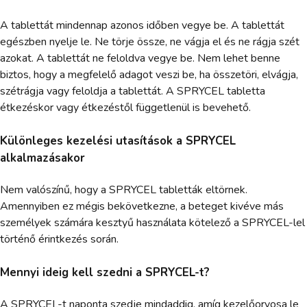
A tablettát mindennap azonos időben vegye be. A tablettát
egészben nyelje le. Ne törje össze, ne vágja el és ne rágja szét
azokat. A tablettát ne feloldva vegye be. Nem lehet benne
biztos, hogy a megfelelő adagot veszi be, ha összetöri, elvágja,
szétrágja vagy feloldja a tablettát. A SPRYCEL tabletta
étkezéskor vagy étkezéstől függetlenül is bevehető.
Különleges kezelési utasítások a SPRYCEL
alkalmazásakor
Nem valószínű, hogy a SPRYCEL tabletták eltörnek.
Amennyiben ez mégis bekövetkezne, a beteget kivéve más
személyek számára kesztyű használata kötelező a SPRYCEL-lel
történő érintkezés során.
Mennyi ideig kell szedni a SPRYCEL-t?
A SPRYCEL-t naponta szedje mindaddig, amíg kezelőorvosa le