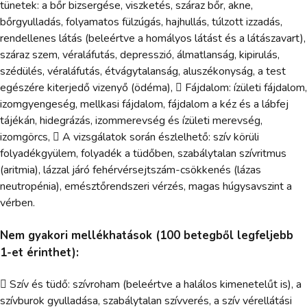
tünetek: a bőr bizsergése, viszketés, száraz bőr, akne,
bőrgyulladás, folyamatos fülzúgás, hajhullás, túlzott izzadás,
rendellenes látás (beleértve a homályos látást és a látászavart),
száraz szem, véraláfutás, depresszió, álmatlanság, kipirulás,
szédülés, véraláfutás, étvágytalanság, aluszékonyság, a test
egészére kiterjedő vizenyő (ödéma),  Fájdalom: ízületi fájdalom,
izomgyengeség, mellkasi fájdalom, fájdalom a kéz és a lábfej
tájékán, hidegrázás, izommerevség és ízületi merevség,
izomgörcs,  A vizsgálatok során észlelhető: szív körüli
folyadékgyülem, folyadék a tüdőben, szabálytalan szívritmus
(aritmia), lázzal járó fehérvérsejtszám-csökkenés (lázas
neutropénia), emésztőrendszeri vérzés, magas húgysavszint a
vérben.
Nem gyakori mellékhatások (100 betegből legfeljebb
1-et érinthet):
 Szív és tüdő: szívroham (beleértve a halálos kimenetelűt is), a
szívburok gyulladása, szabálytalan szívverés, a szív vérellátási