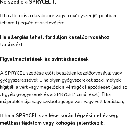
Ne szedje a SPRYCEL-t,
 ha allergiás a dazatinibre vagy a gyógyszer (6. pontban
felsorolt) egyéb összetevőjére.
Ha allergiás lehet, forduljon kezelőorvosához
tanácsért.
Figyelmeztetések és óvintézkedések
A SPRYCEL szedése előtt beszéljen kezelőorvosával vagy
gyógyszerészével:  ha olyan gyógyszereket szed, melyek
hígítják a vért vagy megelőzik a vérrögök képződését (lásd az
„Egyéb gyógyszerek és a SPRYCEL” című részt);  ha
májproblémája vagy szívbetegsége van, vagy volt korábban;
 ha a SPRYCEL szedése során légzési nehézség,
mellkasi fájdalom vagy köhögés jelentkezik,