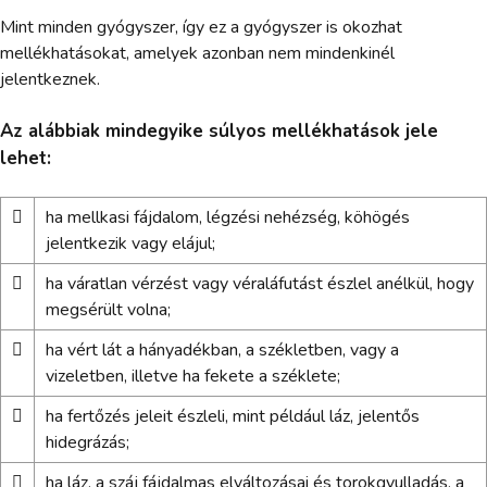
Mint minden gyógyszer, így ez a gyógyszer is okozhat
mellékhatásokat, amelyek azonban nem mindenkinél
jelentkeznek.
Az alábbiak mindegyike súlyos mellékhatások jele
lehet:

ha mellkasi fájdalom, légzési nehézség, köhögés
jelentkezik vagy elájul;

ha váratlan vérzést vagy véraláfutást észlel anélkül, hogy
megsérült volna;

ha vért lát a hányadékban, a székletben, vagy a
vizeletben, illetve ha fekete a széklete;

ha fertőzés jeleit észleli, mint például láz, jelentős
hidegrázás;

ha láz, a száj fájdalmas elváltozásai és torokgyulladás, a