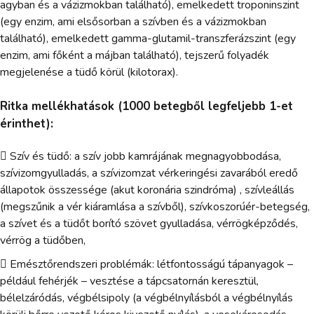
agyban és a vázizmokban található), emelkedett troponinszint
(egy enzim, ami elsősorban a szívben és a vázizmokban
található), emelkedett gamma-glutamil-transzferázszint (egy
enzim, ami főként a májban található), tejszerű folyadék
megjelenése a tüdő körül (kilotorax).
Ritka mellékhatások (1000 betegből legfeljebb 1-et
érinthet):
 Szív és tüdő: a szív jobb kamrájának megnagyobbodása,
szívizomgyulladás, a szívizomzat vérkeringési zavarából eredő
állapotok összessége (akut koronária szindróma) , szívleállás
(megszűnik a vér kiáramlása a szívből), szívkoszorúér-betegség,
a szívet és a tüdőt borító szövet gyulladása, vérrögképződés,
vérrög a tüdőben,
 Emésztőrendszeri problémák: létfontosságú tápanyagok –
például fehérjék – vesztése a tápcsatornán keresztül,
bélelzáródás, végbélsipoly (a végbélnyílásból a végbélnyílás