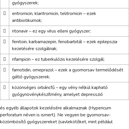
gyógyszerek;

eritromicin, klaritromicin, telitromicin – ezek
antibiotikumok;

ritonavir – ez egy vírus elleni gyógyszer;

fenitoin, karbamazepin, fenobarbitál – ezek epilepszia
kezelésére szolgálnak;

rifampicin – ez tuberkulózis kezelésére szolgál;

famotidin, omeprazol – ezek a gyomorsav termelődését
gátló gyógyszerek;

közönséges orbáncfű – egy vény nélkül kapható
gyógynövénykészítmény, amelyet depresszió
és egyéb állapotok kezelésére alkalmaznak (Hypericum
perforatum néven is ismert). Ne vegyen be gyomorsav-
közömbösítő gyógyszereket (savlekötőket, mint például