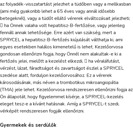
az folyadék-visszatartást jelezhet a tüdőben vagy a mellkasban
(ami még gyakoribb lehet a 65 éves vagy annál idősebb
betegeknél), vagy a tüdőt ellátó vérerek elváltozásait jelezheti;
 ha Önnek valaha volt hepatitisz-B-fertőzése, vagy jelenleg
fennáll annak lehetősége. Erre azért van szükség, mert a
SPRYCEL a hepatitisz-B-fertőzés kiújulását válthatja ki, ami
egyes esetekben halálos kimenetelű is lehet. Kezelőorvosa
gondosan ellenőrizni fogja, hogy Önnél nem alakultak-e ki a
fertőzés jelei, mielőtt a kezelést elkezdi,  ha véraláfutást,
vérzést, lázat, fáradtságot és zavartságot észlel a SPRYCEL
szedése alatt, forduljon kezelőorvosához. Ez a vérerek
károsodásának, más néven a trombotikus mikroangiopátia
(TMA) jele lehet. Kezelőorvosa rendszeresen ellenőrizni fogja az
Ön állapotát, hogy figyelemmel kísérje, a SPRYCEL-kezelés
eleget tesz-e a kívánt hatásnak. Amíg a SPRYCEL-t szedi,
vérképét rendszeresen fogják ellenőrizni.
Gyermekek és serdülők