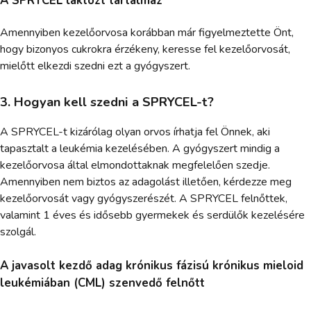
A SPRYCEL laktózt tartalmaz
Amennyiben kezelőorvosa korábban már figyelmeztette Önt,
hogy bizonyos cukrokra érzékeny, keresse fel kezelőorvosát,
mielőtt elkezdi szedni ezt a gyógyszert.
3. Hogyan kell szedni a SPRYCEL-t?
A SPRYCEL-t kizárólag olyan orvos írhatja fel Önnek, aki
tapasztalt a leukémia kezelésében. A gyógyszert mindig a
kezelőorvosa által elmondottaknak megfelelően szedje.
Amennyiben nem biztos az adagolást illetően, kérdezze meg
kezelőorvosát vagy gyógyszerészét. A SPRYCEL felnőttek,
valamint 1 éves és idősebb gyermekek és serdülők kezelésére
szolgál.
A javasolt kezdő adag krónikus fázisú krónikus mieloid
leukémiában (CML) szenvedő felnőtt