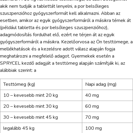
akik nem tudják a tablettát lenyelni, a por belsőleges
szuszpenzióhoz gyógyszerformát kell alkalmazni. Abban az
esetben, amikor az egyik gyógyszerformáról a másikra térnek át
(például tabletta és por belsőleges szuszpenzióhoz),
adagmódosítás fordulhat elő, ezért ne térjen át az egyik
gyógyszerformáról a másikra. Kezelőorvosa az Ön testtömege, a
mellékhatások és a kezelésre adott válasz alapján fogja
meghatározni a megfelelő adagot. Gyermekek esetén a
SPRYCEL kezdő adagját a testtömeg alapján számítják ki, az
alábbiak szerint: a
Testtömeg (kg)
Napi adag (mg)
10 – kevesebb mint 20 kg
40 mg
20 – kevesebb mint 30 kg
60 mg
30 – kevesebb mint 45 kg
70 mg
legalább 45 kg
100 mg