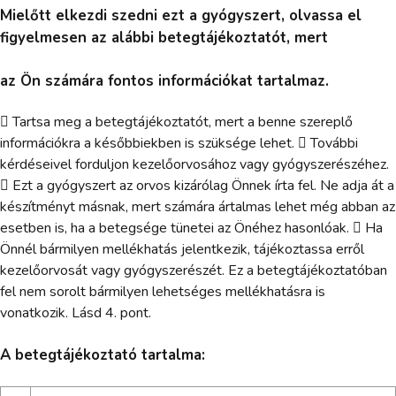
Mielőtt elkezdi szedni ezt a gyógyszert, olvassa el
figyelmesen az alábbi betegtájékoztatót, mert
az Ön számára fontos információkat tartalmaz.
 Tartsa meg a betegtájékoztatót, mert a benne szereplő
információkra a későbbiekben is szüksége lehet.  További
kérdéseivel forduljon kezelőorvosához vagy gyógyszerészéhez.
 Ezt a gyógyszert az orvos kizárólag Önnek írta fel. Ne adja át a
készítményt másnak, mert számára ártalmas lehet még abban az
esetben is, ha a betegsége tünetei az Önéhez hasonlóak.  Ha
Önnél bármilyen mellékhatás jelentkezik, tájékoztassa erről
kezelőorvosát vagy gyógyszerészét. Ez a betegtájékoztatóban
fel nem sorolt bármilyen lehetséges mellékhatásra is
vonatkozik. Lásd 4. pont.
A betegtájékoztató tartalma: