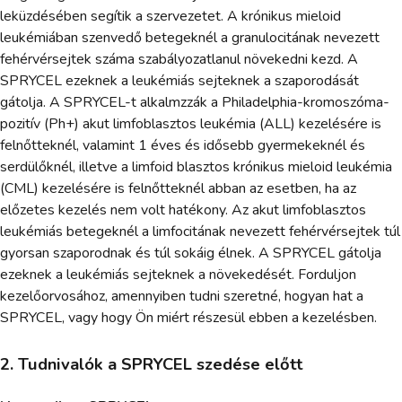
leküzdésében segítik a szervezetet. A krónikus mieloid
leukémiában szenvedő betegeknél a granulocitának nevezett
fehérvérsejtek száma szabályozatlanul növekedni kezd. A
SPRYCEL ezeknek a leukémiás sejteknek a szaporodását
gátolja. A SPRYCEL-t alkalmzzák a Philadelphia-kromoszóma-
pozitív (Ph+) akut limfoblasztos leukémia (ALL) kezelésére is
felnőtteknél, valamint 1 éves és idősebb gyermekeknél és
serdülőknél, illetve a limfoid blasztos krónikus mieloid leukémia
(CML) kezelésére is felnőtteknél abban az esetben, ha az
előzetes kezelés nem volt hatékony. Az akut limfoblasztos
leukémiás betegeknél a limfocitának nevezett fehérvérsejtek túl
gyorsan szaporodnak és túl sokáig élnek. A SPRYCEL gátolja
ezeknek a leukémiás sejteknek a növekedését. Forduljon
kezelőorvosához, amennyiben tudni szeretné, hogyan hat a
SPRYCEL, vagy hogy Ön miért részesül ebben a kezelésben.
2. Tudnivalók a SPRYCEL szedése előtt