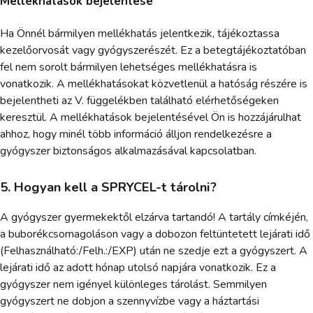
Mellékhatások bejelentése
Ha Önnél bármilyen mellékhatás jelentkezik, tájékoztassa
kezelőorvosát vagy gyógyszerészét. Ez a betegtájékoztatóban
fel nem sorolt bármilyen lehetséges mellékhatásra is
vonatkozik. A mellékhatásokat közvetlenül a hatóság részére is
bejelentheti az V. függelékben található elérhetőségeken
keresztül. A mellékhatások bejelentésével Ön is hozzájárulhat
ahhoz, hogy minél több információ álljon rendelkezésre a
gyógyszer biztonságos alkalmazásával kapcsolatban.
5. Hogyan kell a SPRYCEL-t tárolni?
A gyógyszer gyermekektől elzárva tartandó! A tartály címkéjén,
a buborékcsomagoláson vagy a dobozon feltüntetett lejárati idő
(Felhasználható:/Felh.:/EXP) után ne szedje ezt a gyógyszert. A
lejárati idő az adott hónap utolsó napjára vonatkozik. Ez a
gyógyszer nem igényel különleges tárolást. Semmilyen
gyógyszert ne dobjon a szennyvízbe vagy a háztartási