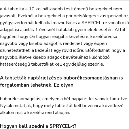
a A tabletta a 10 kg-nál kisebb testtömegű betegeknél nem
javasolt. Ezeknél a betegeknél a por belsőleges szuszpenzióhoz
gyógyszerformát kell alkalmazni. Nincs a SPRYCEL-re vonatkozó
adagolási ajánlás 1 évesnél fiatalabb gyermekek esetén. Attól
függően, hogy Ön hogyan reagál a kezelésre, kezelőorvosa
nagyobb vagy kisebb adagot is rendelhet vagy éppen
szüneteltetheti a kezelést egy rövid időre. Előfordulhat, hogy a
nagyobb, illetve kisebb adagok bevételéhez különböző
hatáserősségű tablettákat kell egyidejűleg szednie.
A tabletták naptárjelzéses buborékcsomagolásban is
forgalomban lehetnek. Ez olyan
buborékcsomagolás, amelyen a hét napjai is fel vannak tüntetve.
Nyilak mutatják, hogy mely tablettát kell bevenni a következő
alkalommal a kezelési rend alapján.
Hogyan kell szedni a SPRYCEL-t?