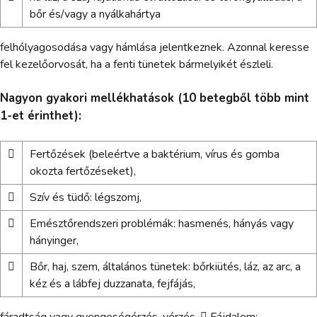
bőr és/vagy a nyálkahártya
felhólyagosodása vagy hámlása jelentkeznek. Azonnal keresse
fel kezelőorvosát, ha a fenti tünetek bármelyikét észleli.
Nagyon gyakori mellékhatások (10 betegből több mint
1-et érinthet):

Fertőzések (beleértve a baktérium, vírus és gomba
okozta fertőzéseket),

Szív és tüdő: légszomj,

Emésztőrendszeri problémák: hasmenés, hányás vagy
hányinger,

Bőr, haj, szem, általános tünetek: bőrkiütés, láz, az arc, a
kéz és a lábfej duzzanata, fejfájás,
fáradtság vagy gyengeségérzés, vérzés,  Fájdalom: