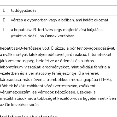

tüdőgyulladás,

vérzés a gyomorban vagy a bélben, ami halált okozhat,

a hepatitisz-B-fertőzés (egy májfertőzés) kiújulása
(reaktiválódás), ha Önnek korábban
hepatitisz-B-fertőzése volt,  lázzal, a bőr felhólyagosodásával,
a nyálkahártyák kifekélyesedésével járó reakció,  tünetekkel
járó vesebetegség, beleértve az ödémát és a kóros
laboratóriumi vizsgálati eredményeket, mint például fehérje a
vizeletben és a vér alacsony fehérjeszintje,  a vérerek
károsodása, más néven a trombotikus mikroangiopátia (TMA),
többek között csökkent vörösvértestszám, csökkent
vérlemezkeszám, és vérrögök képződése. Ezeknek a
mellékhatásoknak a többségét kezelőorvosa figyelemmel kíséri
az Ön kezelése során.