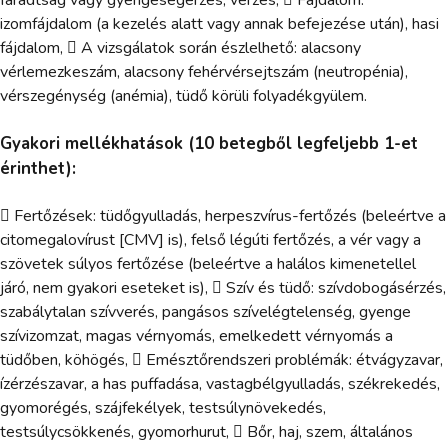
izomfájdalom (a kezelés alatt vagy annak befejezése után), hasi
fájdalom,  A vizsgálatok során észlelhető: alacsony
vérlemezkeszám, alacsony fehérvérsejtszám (neutropénia),
vérszegénység (anémia), tüdő körüli folyadékgyülem.
Gyakori mellékhatások (10 betegből legfeljebb 1-et
érinthet):
 Fertőzések: tüdőgyulladás, herpeszvírus-fertőzés (beleértve a
citomegalovírust [CMV] is), felső légúti fertőzés, a vér vagy a
szövetek súlyos fertőzése (beleértve a halálos kimenetellel
járó, nem gyakori eseteket is),  Szív és tüdő: szívdobogásérzés,
szabálytalan szívverés, pangásos szívelégtelenség, gyenge
szívizomzat, magas vérnyomás, emelkedett vérnyomás a
tüdőben, köhögés,  Emésztőrendszeri problémák: étvágyzavar,
ízérzészavar, a has puffadása, vastagbélgyulladás, székrekedés,
gyomorégés, szájfekélyek, testsúlynövekedés,
testsúlycsökkenés, gyomorhurut,  Bőr, haj, szem, általános