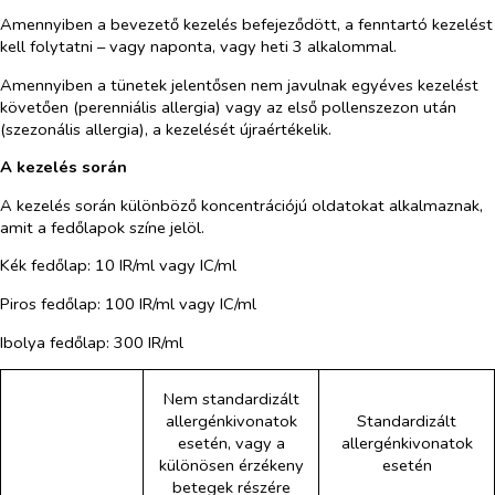
Amennyiben a bevezető kezelés befejeződött, a fenntartó kezelést
kell folytatni – vagy naponta, vagy heti 3 alkalommal.
Amennyiben a tünetek jelentősen nem javulnak egyéves kezelést
követően (perenniális allergia) vagy az első pollenszezon után
(szezonális allergia), a kezelését újraértékelik.
A kezelés során
A kezelés során különböző koncentrációjú oldatokat alkalmaznak,
amit a fedőlapok színe jelöl.
Kék fedőlap: 10 IR/ml vagy IC/ml
Piros fedőlap: 100 IR/ml vagy IC/ml
Ibolya fedőlap: 300 IR/ml
Nem standardizált
allergénkivonatok
Standardizált
esetén, vagy a
allergénkivonatok
különösen érzékeny
esetén
betegek részére