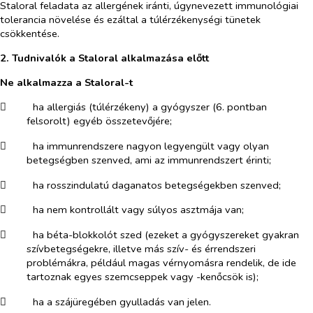
Staloral feladata az allergének iránti, úgynevezett immunológiai
tolerancia növelése és ezáltal a túlérzékenységi tünetek
csökkentése.
2. Tudnivalók a Staloral alkalmazása előtt
Ne alkalmazza a
Staloral-t
​
ha allergiás (túlérzékeny) a gyógyszer (6. pontban
felsorolt) egyéb összetevőjére;
​
ha immunrendszere nagyon legyengült vagy olyan
betegségben szenved, ami az immunrendszert érinti;
​
ha rosszindulatú daganatos betegségekben szenved;
​
ha nem kontrollált vagy súlyos asztmája van;
​
ha béta-blokkolót szed (ezeket a gyógyszereket gyakran
szívbetegségekre, illetve más szív- és érrendszeri
problémákra, például magas vérnyomásra rendelik, de ide
tartoznak egyes szemcseppek vagy -kenőcsök is);
​
ha a szájüregében gyulladás van jelen.