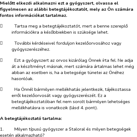
Mielőtt elkezdi alkalmazni ezt a gyógyszert, olvassa el
figyelmesen az alábbi betegtájékoztatót, mely az Ön számára
fontos információkat tartalmaz.
​
Tartsa meg a betegtájékoztatót, mert a benne szereplő
információkra a későbbiekben is szüksége lehet.
​
További kérdéseivel forduljon kezelőorvosához vagy
gyógyszerészéhez.
​
Ezt a gyógyszert az orvos kizárólag Önnek írta fel. Ne adja
át a készítményt másnak, mert számára ártalmas lehet még
abban az esetben is, ha a betegsége tünetei az Önéhez
hasonlóak.
​
Ha Önnél bármilyen mellékhatás jelentkezik, tájékoztassa
erről kezelőorvosát vagy gyógyszerészét. Ez a
betegtájékoztatóban fel nem sorolt bármilyen lehetséges
mellékhatásra is vonatkozik (lásd 4. pont).
A betegtájékoztató tartalma:
1.​
Milyen típusú gyógyszer a Staloral és milyen betegségek
esetén alkalmazható?