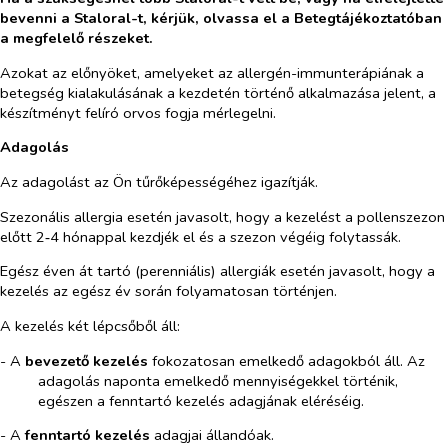
bevenni a Staloral-t, kérjük, olvassa el a Betegtájékoztatóban
a megfelelő részeket.
Azokat az előnyöket, amelyeket az allergén-immunterápiának a
betegség kialakulásának a kezdetén történő alkalmazása jelent, a
készítményt felíró orvos fogja mérlegelni.
Adagolás
Az adagolást az Ön tűrőképességéhez igazítják.
Szezonális allergia esetén javasolt, hogy a kezelést a pollenszezon
előtt 2‑4 hónappal kezdjék el és a szezon végéig folytassák.
Egész éven át tartó (perenniális) allergiák esetén javasolt, hogy a
kezelés az egész év során folyamatosan történjen.
A kezelés két lépcsőből áll:
- A
bevezető kezelés
fokozatosan emelkedő adagokból áll. Az
adagolás naponta emelkedő mennyiségekkel történik,
egészen a fenntartó kezelés adagjának eléréséig.
- A
fenntartó kezelés
adagjai állandóak.