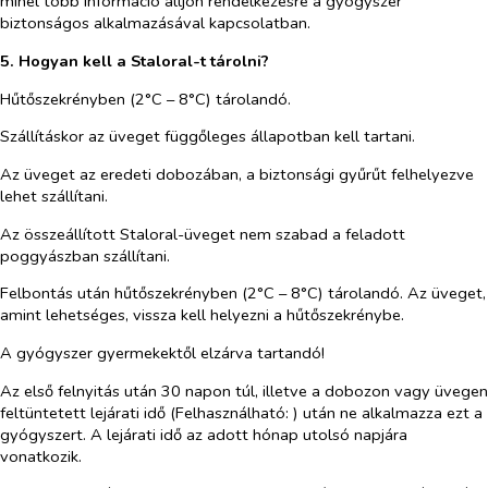
minél több információ álljon rendelkezésre a gyógyszer
biztonságos alkalmazásával kapcsolatban.
5. Hogyan kell a Staloral-t tárolni?
Hűtőszekrényben (2°C – 8°C) tárolandó.
Szállításkor az üveget függőleges állapotban kell tartani.
Az üveget az eredeti dobozában, a biztonsági gyűrűt felhelyezve
lehet szállítani.
Az összeállított Staloral-üveget nem szabad a feladott
poggyászban szállítani.
Felbontás után hűtőszekrényben (2°C – 8°C) tárolandó. Az üveget,
amint lehetséges, vissza kell helyezni a hűtőszekrénybe.
A gyógyszer gyermekektől elzárva tartandó!
Az első felnyitás után 30 napon túl, illetve a dobozon vagy üvegen
feltüntetett lejárati idő (Felhasználható: ) után ne alkalmazza ezt a
gyógyszert. A lejárati idő az adott hónap utolsó napjára
vonatkozik.