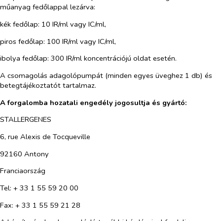
műanyag fedőlappal lezárva:
kék fedőlap: 10 IR/ml vagy IC/ml,
piros fedőlap: 100 IR/ml vagy IC/ml,
ibolya fedőlap: 300 IR/ml koncentrációjú oldat esetén.
A csomagolás adagolópumpát (minden egyes üveghez 1 db) és
betegtájékoztatót tartalmaz.
A forgalomba hozatali engedély jogosultja és gyártó:
STALLERGENES
6, rue Alexis de Tocqueville
92160 Antony
Franciaország
Tel: + 33 1 55 59 20 00
Fax: + 33 1 55 59 21 28