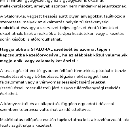
Mint minden gyógyszer, így ez a gyógyszer is okozhat
mellékhatásokat, amelyek azonban nem mindenkinél jelentkeznek.
A Staloral-lal végzett kezelés alatt olyan anyagokkal találkozik a
szervezete, melyek az alkalmazás helyén túlérzékenységi
reakciókat és/vagy a szervezet teljes egészét érintő tüneteket
okozhatnak. Ezek a reakciók a terápia kezdetekor, vagy a kezelés
során később is előfordulhatnak.
Hagyja abba a STALORAL szedését és azonnal lépjen
kapcsolatba kezelőorvosával, ha az alábbiak közül valamelyik
megjelenik, vagy valamelyiket észleli:
A test egészét érintő, gyorsan fellépő tünetekkel, például intenzív
viszketéssel vagy bőrkiütéssel, légzési nehézséggel, hasi
fájdalommal vagy a vérnyomás leesését kísérő jelekkel
(szédüléssel, rosszulléttel) járó súlyos túlérzékenységi reakciót
észlelhet.
A környezettől és az állapottól függően egy adott dózissal
szembeni tolerancia változhat az idő elteltével.
Mellékhatás fellépése esetén tájékoztatnia kell a kezelőorvosát, aki
felülvizsgálhatja a kezelést.