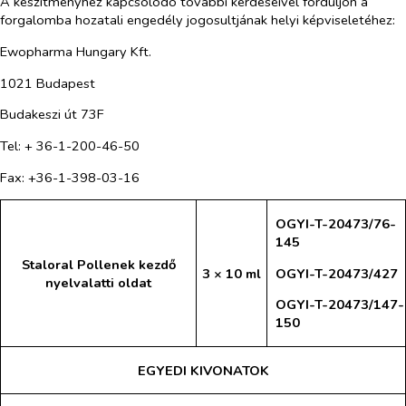
A készítményhez kapcsolódó további kérdéseivel forduljon a
forgalomba hozatali engedély jogosultjának helyi képviseletéhez:
Ewopharma Hungary Kft.
1021 Budapest
Budakeszi út 73F
Tel: + 36-1-200-46-50
Fax: +36-1-398-03-16
OGYI-T-20473/76-
145
Staloral Pollenek kezdő
OGYI-T-20473/427
3 × 10 ml
nyelvalatti oldat
OGYI-T-20473/147-
150
EGYEDI KIVONATOK