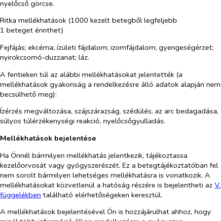
nyelőcső görcse.
Ritka mellékhatások (1000 kezelt betegből legfeljebb
1 beteget érinthet)
Fejfájás; ekcéma; ízületi fájdalom; izomfájdalom; gyengeségérzet;
nyirokcsomó-duzzanat; láz.
A fentieken túl az alábbi mellékhatásokat jelentették (a
mellékhatások gyakoriság a rendelkezésre álló adatok alapján nem
becsülhető meg):
Ízérzés megváltozása, szájszárazság, szédülés, az arc bedagadása,
súlyos túlérzékenységi reakció, nyelőcsőgyulladás.
Mellékhatások bejelentése
Ha Önnél bármilyen mellékhatás jelentkezik, tájékoztassa
kezelőorvosát vagy gyógyszerészét. Ez a betegtájékoztatóban fel
nem sorolt bármilyen lehetséges mellékhatásra is vonatkozik. A
mellékhatásokat közvetlenül a hatóság részére is bejelentheti az
V.
függelékben
található elérhetőségeken keresztül.
A mellékhatások bejelentésével Ön is hozzájárulhat ahhoz, hogy