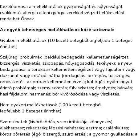
Kezelőorvosa a mellékhatások gyakoriságát és súlyosságát
csökkentő, allergia elleni gyógyszerekkel végzett előkezelést
rendelhet Önnek.
Az egyéb lehetséges mellékhatások közé tartoznak:
Gyakori mellékhatások (10 kezelt betegből legfeljebb 1 beteget
érinthet)
Szájüregi problémák (például bedagadás, kellemetlenségérzet,
bizsergés, viszketés, zsibbadás, hólyagosodás, fekélyek); a nyelv
bedagadása; a torokban kellemetlenségérzet vagy fájdalom vagy
duzzanat vagy irritáció; nátha (orrdugulás, orrfolyás, tüsszögés,
orrviszketés, az orrban kellemetlen érzet); köhögés; nyálmirigyet
érintő problémák; szemviszketés; fülviszketés; émelygés; hányás;
hasi fájdalom; hasmenés; bőr kivörösödése vagy viszketés.
Nem gyakori mellékhatások (100 kezelt betegből
legfeljebb 1 beteget érinthet)
Szemtünetek (kivörösödés, szem irritációja, könnyezés);
ajakherpesz; rekedtség; légzési nehézség; asztma; csalánkiütés;
kóros bőrérzés (égő, bizsergő, szúró érzés); a gyomor gyulladása; a