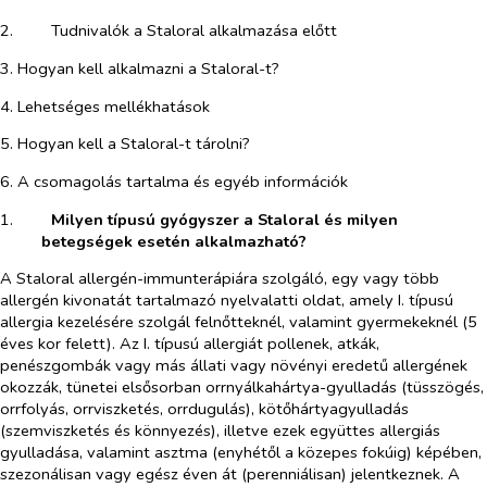
2.​
Tudnivalók a Staloral alkalmazása előtt
3. Hogyan kell alkalmazni a Staloral-t?
4. Lehetséges mellékhatások
5. Hogyan kell a Staloral-t tárolni?
6. A csomagolás tartalma és egyéb információk
1.​
Milyen típusú gyógyszer a Staloral és milyen
betegségek esetén alkalmazható?
A Staloral allergén-immunterápiára szolgáló, egy vagy több
allergén kivonatát tartalmazó nyelvalatti oldat, amely I. típusú
allergia kezelésére szolgál felnőtteknél, valamint gyermekeknél (5
éves kor felett). Az I. típusú allergiát pollenek, atkák,
penészgombák vagy más állati vagy növényi eredetű allergének
okozzák, tünetei elsősorban orrnyálkahártya-gyulladás (tüsszögés,
orrfolyás, orrviszketés, orrdugulás), kötőhártyagyulladás
(szemviszketés és könnyezés), illetve ezek együttes allergiás
gyulladása, valamint asztma (enyhétől a közepes fokúig) képében,
szezonálisan vagy egész éven át (perenniálisan) jelentkeznek. A