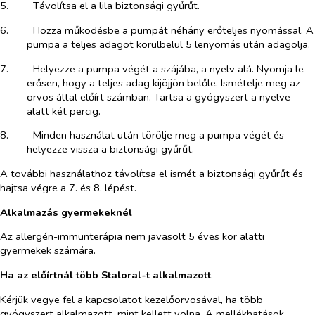
5.​
Távolítsa el a lila biztonsági gyűrűt.
6.​
Hozza működésbe a pumpát néhány erőteljes nyomással. A
pumpa a teljes adagot körülbelül 5 lenyomás után adagolja.
7.​
Helyezze a pumpa végét a szájába, a nyelv alá. Nyomja le
erősen, hogy a teljes adag kijöjjön belőle. Ismételje meg az
orvos által előírt számban. Tartsa a gyógyszert a nyelve
alatt két percig.
8.​
Minden használat után törölje meg a pumpa végét és
helyezze vissza a biztonsági gyűrűt.
A további használathoz távolítsa el ismét a biztonsági gyűrűt és
hajtsa végre a 7. és 8. lépést.
Alkalmazás gyermekeknél
Az allergén-immunterápia nem javasolt 5 éves kor alatti
gyermekek számára.
Ha az előírtnál több Staloral-t alkalmazott
Kérjük vegye fel a kapcsolatot kezelőorvosával, ha több
gyógyszert alkalmazott, mint kellett volna. A mellékhatások