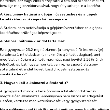
Ha terhes lesz vagy elkezd szoptatni a Staloral szedése mellett,
beszélje meg kezelőorvosával, hogy folytathatja-e a kezelést.
A készítmény hatásai a gépjárművezetéshez és a gépek
kezeléséhez szükséges képességekre
A Staloral nem befolyásolja a gépjárművezetéshez és a gépek
kezeléséhez szükséges képességeket.
A Staloral nátrium-kloridot tartalmaz
Ez a gyógyszer 23,2 mg nátriumot (a konyhasó fő összetevője)
tartalmaz 1 ml oldatban (a maximális ajánlott adagban), ami
megfelel a nátrium ajánlott maximális napi bevitel 1,16%-ának
felnőtteknél. Ezt figyelembe kell vennie, ha szigorú alacsony
sótartalmú étrendet követ. Lásd „Figyelmeztetések és
óvintézkedések”.
3. Hogyan kell alkalmazni a Staloral-t?
A gyógyszert mindig a kezelőorvosa által elmondottaknak
megfelelően alkalmazza. Amennyiben nem biztos az adagolást
illetően, kérdezze meg kezelőorvosát vagy gyógyszerészét.
Ha a szükségesnél több Staloral-t vett be, vagy ha elfelejtette