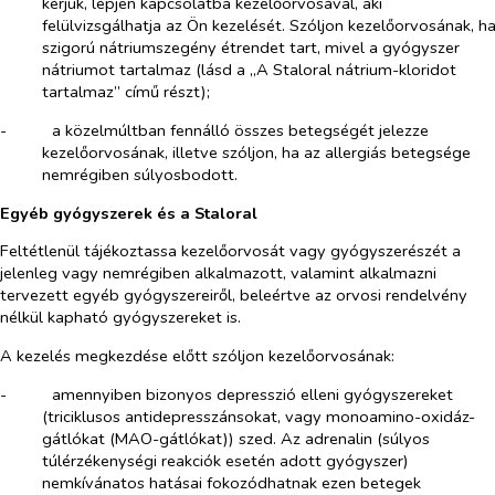
kérjük, lépjen kapcsolatba kezelőorvosával, aki
felülvizsgálhatja az Ön kezelését. Szóljon kezelőorvosának, h
szigorú nátriumszegény étrendet tart, mivel a gyógyszer
nátriumot tartalmaz (lásd a „A Staloral nátrium-kloridot
tartalmaz” című részt);
-​
a közelmúltban fennálló összes betegségét jelezze
kezelőorvosának, illetve szóljon, ha az allergiás betegsége
nemrégiben súlyosbodott.
Egyéb gyógyszerek és a Staloral
Feltétlenül tájékoztassa kezelőorvosát vagy gyógyszerészét a
jelenleg vagy nemrégiben alkalmazott, valamint alkalmazni
tervezett egyéb gyógyszereiről, beleértve az orvosi rendelvény
nélkül kapható gyógyszereket is.
A kezelés megkezdése előtt szóljon kezelőorvosának:
-​
amennyiben bizonyos depresszió elleni gyógyszereket
(triciklusos antidepresszánsokat, vagy monoamino-oxidáz-
gátlókat (MAO-gátlókat)) szed. Az adrenalin (súlyos
túlérzékenységi reakciók esetén adott gyógyszer)
nemkívánatos hatásai fokozódhatnak ezen betegek