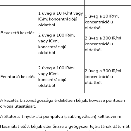
1 üveg a 10 IR/ml vagy
1 üveg a 10 IR/ml
IC/ml koncentrációjú
koncentrációjú
oldatból
oldatból
Bevezető kezelés
2 üveg a 100 IR/ml
2 üveg a 300 IR/ml
vagy IC/ml
koncentrációjú
koncentrációjú
oldatból
oldatból
2 üveg a 100 IR/ml
2 üveg a 300 IR/ml
vagy IC/ml
Fenntartó kezelés
koncentrációjú
koncentrációjú
oldatból
oldatból
A kezelés biztonságossága érdekében kérjük, kövesse pontosan
orvosa utasításait.
A Staloral-t nyelv alá pumpálva (szublingválisan) kell bevenni.
Használat előtt kérjük ellenőrizze a gyógyszer lejáratának dátumát,