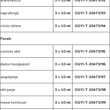
aranyvessző
3 × 10 ml
OGYI-T-20473/92
napraforgó
3 × 10 ml
OGYI-T-20473/93
vörös lóhere
3 × 10 ml
OGYI-T-20473/94
Füvek:
csomós ebír
3 × 10 ml
OGYI-T-20473/95
illatos borjúpázsit
3 × 10 ml
OGYI-T-20473/96
angolperje
3 × 10 ml
OGYI-T-20473/97
réti perje
3 × 10 ml
OGYI-T-20473/98
mezei komócsin
3 × 10 ml
OGYI-T-20473/99