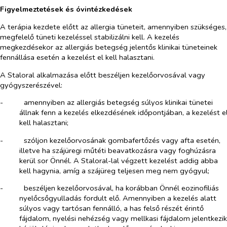
Figyelmeztetések és óvintézkedések
A terápia kezdete előtt az allergia tüneteit, amennyiben szükséges,
megfelelő tüneti kezeléssel stabilizálni kell. A kezelés
megkezdésekor az allergiás betegség jelentős klinikai tüneteinek
fennállása esetén a kezelést el kell halasztani.
A Staloral alkalmazása előtt beszéljen kezelőorvosával vagy
gyógyszerészével:
-​
amennyiben az allergiás betegség súlyos klinikai tünetei
állnak fenn a kezelés elkezdésének időpontjában, a kezelést e
kell halasztani;
-​
szóljon kezelőorvosának gombafertőzés vagy afta esetén,
illetve ha szájüregi műtéti beavatkozásra vagy foghúzásra
kerül sor Önnél. A Staloral-lal végzett kezelést addig abba
kell hagynia, amíg a szájüreg teljesen meg nem gyógyul;
-​
beszéljen kezelőorvosával, ha korábban Önnél eozinofiliás
nyelőcsőgyulladás fordult elő. Amennyiben a kezelés alatt
súlyos vagy tartósan fennálló, a has felső részét érintő
fájdalom, nyelési nehézség vagy mellkasi fájdalom jelentkezik