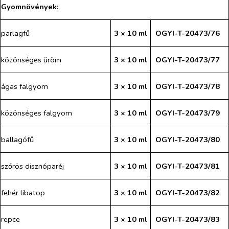
Gyomnövények:
parlagfű
3 × 10 ml
OGYI-T-20473/76
közönséges üröm
3 × 10 ml
OGYI-T-20473/77
ágas falgyom
3 × 10 ml
OGYI-T-20473/78
közönséges falgyom
3 × 10 ml
OGYI-T-20473/79
ballagófű
3 × 10 ml
OGYI-T-20473/80
szőrös disznóparéj
3 × 10 ml
OGYI-T-20473/81
fehér libatop
3 × 10 ml
OGYI-T-20473/82
repce
3 × 10 ml
OGYI-T-20473/83