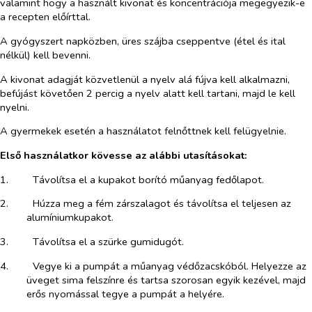
valamint hogy a használt kivonat és koncentrációja megegyezik-e
a recepten előírttal.
A gyógyszert napközben, üres szájba cseppentve (étel és ital
nélkül) kell bevenni.
A kivonat adagját közvetlenül a nyelv alá fújva kell alkalmazni,
befújást követően 2 percig a nyelv alatt kell tartani, majd le kell
nyelni.
A gyermekek esetén a használatot felnőttnek kell felügyelnie.
Első használatkor kövesse az alábbi utasításokat:
1.​
Távolítsa el a kupakot borító műanyag fedőlapot.
2.​
Húzza meg a fém zárszalagot és távolítsa el teljesen az
alumíniumkupakot.
3.​
Távolítsa el a szürke gumidugót.
4.​
Vegye ki a pumpát a műanyag védőzacskóból. Helyezze az
üveget sima felszínre és tartsa szorosan egyik kezével, majd
erős nyomással tegye a pumpát a helyére.