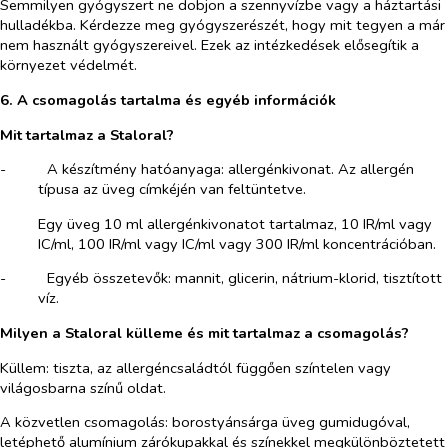
Semmilyen gyógyszert ne dobjon a szennyvízbe vagy a háztartási
hulladékba. Kérdezze meg gyógyszerészét, hogy mit tegyen a már
nem használt gyógyszereivel. Ezek az intézkedések elősegítik a
környezet védelmét.
6. A csomagolás tartalma és egyéb információk
Mit tartalmaz a Staloral?
-​
A készítmény hatóanyaga: allergénkivonat. Az allergén
típusa az üveg címkéjén van feltüntetve.
Egy üveg 10 ml allergénkivonatot tartalmaz, 10 IR/ml vagy
IC/ml, 100 IR/ml vagy IC/ml vagy 300 IR/ml koncentrációban.
-​
Egyéb összetevők: mannit, glicerin, nátrium-klorid, tisztított
víz.
Milyen a Staloral külleme és mit tartalmaz a csomagolás?
Küllem: tiszta, az allergéncsaládtól függően színtelen vagy
világosbarna színű oldat.
A közvetlen csomagolás: borostyánsárga üveg gumidugóval,
letéphető alumínium zárókupakkal és színekkel megkülönböztetett