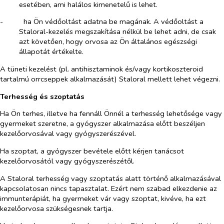
esetében, ami halálos kimenetelű is lehet.
-​
ha Ön védőoltást adatna be magának. A védőoltást a
Staloral-kezelés megszakítása nélkül be lehet adni, de csak
azt követően, hogy orvosa az Ön általános egészségi
állapotát értékelte.
A tüneti kezelést (pl. antihisztaminok és/vagy kortikoszteroid
tartalmú orrcseppek alkalmazását) Staloral mellett lehet végezni.
Terhesség és szoptatás
Ha Ön terhes, illetve ha fennáll Önnél a terhesség lehetősége vagy
gyermeket szeretne, a gyógyszer alkalmazása előtt beszéljen
kezelőorvosával vagy gyógyszerészével.
Ha szoptat, a gyógyszer bevétele előtt kérjen tanácsot
kezelőorvosától vagy gyógyszerészétől.
A Staloral terhesség vagy szoptatás alatt történő alkalmazásával
kapcsolatosan nincs tapasztalat. Ezért nem szabad elkezdenie az
immunterápiát, ha gyermeket vár vagy szoptat, kivéve, ha ezt
kezelőorvosa szükségesnek tartja.