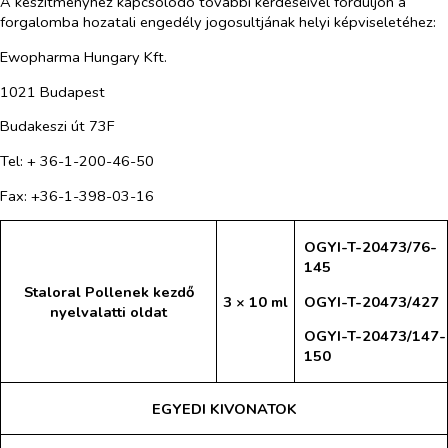
A készítményhez kapcsolódó további kérdéseivel forduljon a
forgalomba hozatali engedély jogosultjának helyi képviseletéhez:
Ewopharma Hungary Kft.
1021 Budapest
Budakeszi út 73F
Tel: + 36-1-200-46-50
Fax: +36-1-398-03-16
OGYI-T-20473/76-
145
Staloral Pollenek kezdő
OGYI-T-20473/427
3 × 10 ml
nyelvalatti oldat
OGYI-T-20473/147-
150
EGYEDI KIVONATOK