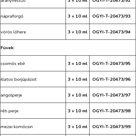
aranyvessző
3 × 10 ml
OGYI-T-20473/92
napraforgó
3 × 10 ml
OGYI-T-20473/93
vörös lóhere
3 × 10 ml
OGYI-T-20473/94
Füvek:
csomós ebír
3 × 10 ml
OGYI-T-20473/95
illatos borjúpázsit
3 × 10 ml
OGYI-T-20473/96
angolperje
3 × 10 ml
OGYI-T-20473/97
réti perje
3 × 10 ml
OGYI-T-20473/98
mezei komócsin
3 × 10 ml
OGYI-T-20473/99