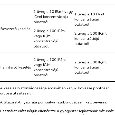
1 üveg a 10 IR/ml vagy
1 üveg a 10 IR/ml
IC/ml koncentrációjú
koncentrációjú
oldatból
oldatból
Bevezető kezelés
2 üveg a 100 IR/ml
2 üveg a 300 IR/ml
vagy IC/ml
koncentrációjú
koncentrációjú
oldatból
oldatból
2 üveg a 100 IR/ml
2 üveg a 300 IR/ml
vagy IC/ml
Fenntartó kezelés
koncentrációjú
koncentrációjú
oldatból
oldatból
A kezelés biztonságossága érdekében kérjük, kövesse pontosan
orvosa utasításait.
A Staloral-t nyelv alá pumpálva (szublingválisan) kell bevenni.
Használat előtt kérjük ellenőrizze a gyógyszer lejáratának dátumát,