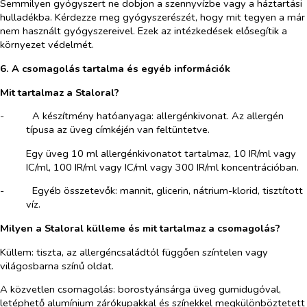
Semmilyen gyógyszert ne dobjon a szennyvízbe vagy a háztartási
hulladékba. Kérdezze meg gyógyszerészét, hogy mit tegyen a már
nem használt gyógyszereivel. Ezek az intézkedések elősegítik a
környezet védelmét.
6. A csomagolás tartalma és egyéb információk
Mit tartalmaz a Staloral?
-​
A készítmény hatóanyaga: allergénkivonat. Az allergén
típusa az üveg címkéjén van feltüntetve.
Egy üveg 10 ml allergénkivonatot tartalmaz, 10 IR/ml vagy
IC/ml, 100 IR/ml vagy IC/ml vagy 300 IR/ml koncentrációban.
-​
Egyéb összetevők: mannit, glicerin, nátrium-klorid, tisztított
víz.
Milyen a Staloral külleme és mit tartalmaz a csomagolás?
Küllem: tiszta, az allergéncsaládtól függően színtelen vagy
világosbarna színű oldat.
A közvetlen csomagolás: borostyánsárga üveg gumidugóval,
letéphető alumínium zárókupakkal és színekkel megkülönböztetett