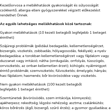
Kezelőorvosa a mellékhatások gyakoriságát és súlyosságát
csökkentő, allergia elleni gyógyszerekkel végzett előkezelést
rendelhet Önnek.
Az egyéb lehetséges mellékhatások közé tartoznak:
Gyakori mellékhatások (10 kezelt betegből legfeljebb 1 beteget
érinthet)
Szájüregi problémák (például bedagadás, kellemetlenségérzet,
bizsergés, viszketés, zsibbadás, hólyagosodás, fekélyek); a nyelv
bedagadása; a torokban kellemetlenségérzet vagy fájdalom vagy
duzzanat vagy irritáció; nátha (orrdugulás, orrfolyás, tüsszögés,
orrviszketés, az orrban kellemetlen érzet); köhögés; nyálmirigyet
érintő problémák; szemviszketés; fülviszketés; émelygés; hányás;
hasi fájdalom; hasmenés; bőr kivörösödése vagy viszketés.
Nem gyakori mellékhatások (100 kezelt betegből
legfeljebb 1 beteget érinthet)
Szemtünetek (kivörösödés, szem irritációja, könnyezés);
ajakherpesz; rekedtség; légzési nehézség; asztma; csalánkiütés;
kóros bőrérzés (égő, bizsergő, szúró érzés); a gyomor gyulladása; a