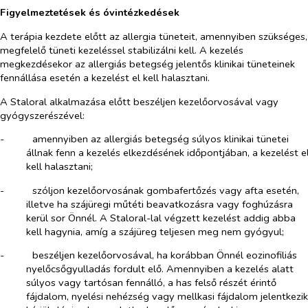
Figyelmeztetések és óvintézkedések
A terápia kezdete előtt az allergia tüneteit, amennyiben szükséges,
megfelelő tüneti kezeléssel stabilizálni kell. A kezelés
megkezdésekor az allergiás betegség jelentős klinikai tüneteinek
fennállása esetén a kezelést el kell halasztani.
A Staloral alkalmazása előtt beszéljen kezelőorvosával vagy
gyógyszerészével:
-​
amennyiben az allergiás betegség súlyos klinikai tünetei
állnak fenn a kezelés elkezdésének időpontjában, a kezelést e
kell halasztani;
-​
szóljon kezelőorvosának gombafertőzés vagy afta esetén,
illetve ha szájüregi műtéti beavatkozásra vagy foghúzásra
kerül sor Önnél. A Staloral-lal végzett kezelést addig abba
kell hagynia, amíg a szájüreg teljesen meg nem gyógyul;
-​
beszéljen kezelőorvosával, ha korábban Önnél eozinofiliás
nyelőcsőgyulladás fordult elő. Amennyiben a kezelés alatt
súlyos vagy tartósan fennálló, a has felső részét érintő
fájdalom, nyelési nehézség vagy mellkasi fájdalom jelentkezik