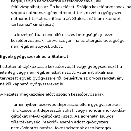
kérjük, lépjen kapcsolatba kezelőorvosával, aki
felülvizsgálhatja az Ön kezelését. Szóljon kezelőorvosának, h
szigorú nátriumszegény étrendet tart, mivel a gyógyszer
nátriumot tartalmaz (lásd a „A Staloral nátrium-kloridot
tartalmaz” című részt);
-​
a közelmúltban fennálló összes betegségét jelezze
kezelőorvosának, illetve szóljon, ha az allergiás betegsége
nemrégiben súlyosbodott.
Egyéb gyógyszerek és a Staloral
Feltétlenül tájékoztassa kezelőorvosát vagy gyógyszerészét a
jelenleg vagy nemrégiben alkalmazott, valamint alkalmazni
tervezett egyéb gyógyszereiről, beleértve az orvosi rendelvény
nélkül kapható gyógyszereket is.
A kezelés megkezdése előtt szóljon kezelőorvosának:
-​
amennyiben bizonyos depresszió elleni gyógyszereket
(triciklusos antidepresszánsokat, vagy monoamino-oxidáz-
gátlókat (MAO-gátlókat)) szed. Az adrenalin (súlyos
túlérzékenységi reakciók esetén adott gyógyszer)
nemkívánatos hatásai fokozódhatnak ezen betegek