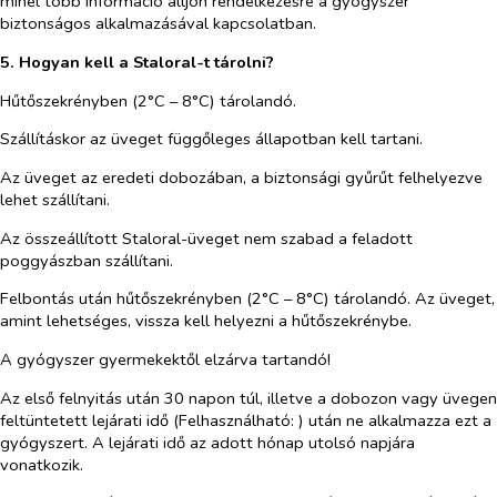
minél több információ álljon rendelkezésre a gyógyszer
biztonságos alkalmazásával kapcsolatban.
5. Hogyan kell a Staloral-t tárolni?
Hűtőszekrényben (2°C – 8°C) tárolandó.
Szállításkor az üveget függőleges állapotban kell tartani.
Az üveget az eredeti dobozában, a biztonsági gyűrűt felhelyezve
lehet szállítani.
Az összeállított Staloral-üveget nem szabad a feladott
poggyászban szállítani.
Felbontás után hűtőszekrényben (2°C – 8°C) tárolandó. Az üveget,
amint lehetséges, vissza kell helyezni a hűtőszekrénybe.
A gyógyszer gyermekektől elzárva tartandó!
Az első felnyitás után 30 napon túl, illetve a dobozon vagy üvegen
feltüntetett lejárati idő (Felhasználható: ) után ne alkalmazza ezt a
gyógyszert. A lejárati idő az adott hónap utolsó napjára
vonatkozik.