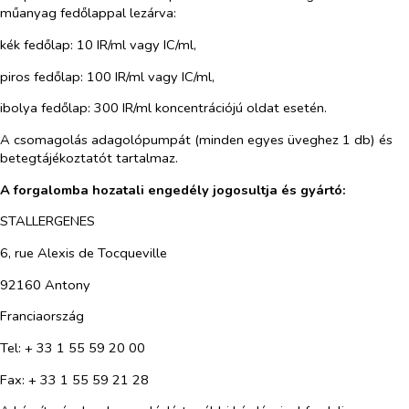
műanyag fedőlappal lezárva:
kék fedőlap: 10 IR/ml vagy IC/ml,
piros fedőlap: 100 IR/ml vagy IC/ml,
ibolya fedőlap: 300 IR/ml koncentrációjú oldat esetén.
A csomagolás adagolópumpát (minden egyes üveghez 1 db) és
betegtájékoztatót tartalmaz.
A forgalomba hozatali engedély jogosultja és gyártó:
STALLERGENES
6, rue Alexis de Tocqueville
92160 Antony
Franciaország
Tel: + 33 1 55 59 20 00
Fax: + 33 1 55 59 21 28