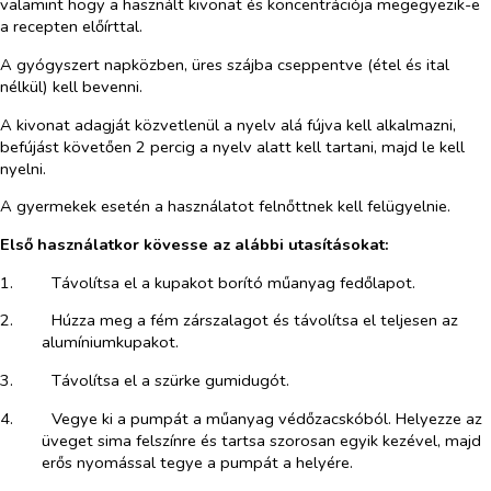
valamint hogy a használt kivonat és koncentrációja megegyezik-e
a recepten előírttal.
A gyógyszert napközben, üres szájba cseppentve (étel és ital
nélkül) kell bevenni.
A kivonat adagját közvetlenül a nyelv alá fújva kell alkalmazni,
befújást követően 2 percig a nyelv alatt kell tartani, majd le kell
nyelni.
A gyermekek esetén a használatot felnőttnek kell felügyelnie.
Első használatkor kövesse az alábbi utasításokat:
1.​
Távolítsa el a kupakot borító műanyag fedőlapot.
2.​
Húzza meg a fém zárszalagot és távolítsa el teljesen az
alumíniumkupakot.
3.​
Távolítsa el a szürke gumidugót.
4.​
Vegye ki a pumpát a műanyag védőzacskóból. Helyezze az
üveget sima felszínre és tartsa szorosan egyik kezével, majd
erős nyomással tegye a pumpát a helyére.