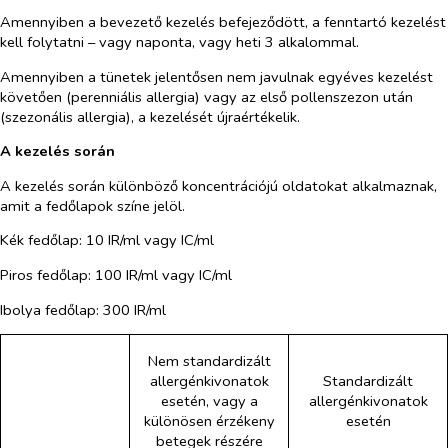
Amennyiben a bevezető kezelés befejeződött, a fenntartó kezelést
kell folytatni – vagy naponta, vagy heti 3 alkalommal.
Amennyiben a tünetek jelentősen nem javulnak egyéves kezelést
követően (perenniális allergia) vagy az első pollenszezon után
(szezonális allergia), a kezelését újraértékelik.
A kezelés során
A kezelés során különböző koncentrációjú oldatokat alkalmaznak,
amit a fedőlapok színe jelöl.
Kék fedőlap: 10 IR/ml vagy IC/ml
Piros fedőlap: 100 IR/ml vagy IC/ml
Ibolya fedőlap: 300 IR/ml
Nem standardizált
allergénkivonatok
Standardizált
esetén, vagy a
allergénkivonatok
különösen érzékeny
esetén
betegek részére