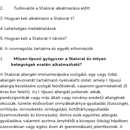
2.​
Tudnivalók a Staloral alkalmazása előtt
3. Hogyan kell alkalmazni a Staloral-t?
4. Lehetséges mellékhatások
5. Hogyan kell a Staloral-t tárolni?
6. A csomagolás tartalma és egyéb információk
1.​
Milyen típusú gyógyszer a Staloral és milyen
betegségek esetén alkalmazható?
A Staloral allergén-immunterápiára szolgáló, egy vagy több
allergén kivonatát tartalmazó nyelvalatti oldat, amely I. típusú
allergia kezelésére szolgál felnőtteknél, valamint gyermekeknél (5
éves kor felett). Az I. típusú allergiát pollenek, atkák,
penészgombák vagy más állati vagy növényi eredetű allergének
okozzák, tünetei elsősorban orrnyálkahártya-gyulladás (tüsszögés,
orrfolyás, orrviszketés, orrdugulás), kötőhártyagyulladás
(szemviszketés és könnyezés), illetve ezek együttes allergiás
gyulladása, valamint asztma (enyhétől a közepes fokúig) képében,
szezonálisan vagy egész éven át (perenniálisan) jelentkeznek. A