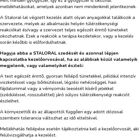
Mint minden gyógyszer, így ez a gyógyszer is okozhat
mellékhatásokat, amelyek azonban nem mindenkinél jelentkeznek.
A Staloral-lal végzett kezelés alatt olyan anyagokkal találkozik a
szervezete, melyek az alkalmazás helyén túlérzékenységi
reakciókat és/vagy a szervezet teljes egészét érintő tüneteket
okozhatnak. Ezek a reakciók a terápia kezdetekor, vagy a kezelés
során később is előfordulhatnak.
Hagyja abba a STALORAL szedését és azonnal lépjen
kapcsolatba kezelőorvosával, ha az alábbiak közül valamelyik
megjelenik, vagy valamelyiket észleli:
A test egészét érintő, gyorsan fellépő tünetekkel, például intenzív
viszketéssel vagy bőrkiütéssel, légzési nehézséggel, hasi
fájdalommal vagy a vérnyomás leesését kísérő jelekkel
(szédüléssel, rosszulléttel) járó súlyos túlérzékenységi reakciót
észlelhet.
A környezettől és az állapottól függően egy adott dózissal
szembeni tolerancia változhat az idő elteltével.
Mellékhatás fellépése esetén tájékoztatnia kell a kezelőorvosát, aki
felülvizsgálhatja a kezelést.