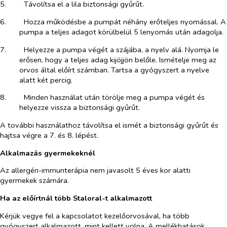
5.​
Távolítsa el a lila biztonsági gyűrűt.
6.​
Hozza működésbe a pumpát néhány erőteljes nyomással. A
pumpa a teljes adagot körülbelül 5 lenyomás után adagolja.
7.​
Helyezze a pumpa végét a szájába, a nyelv alá. Nyomja le
erősen, hogy a teljes adag kijöjjön belőle. Ismételje meg az
orvos által előírt számban. Tartsa a gyógyszert a nyelve
alatt két percig.
8.​
Minden használat után törölje meg a pumpa végét és
helyezze vissza a biztonsági gyűrűt.
A további használathoz távolítsa el ismét a biztonsági gyűrűt és
hajtsa végre a 7. és 8. lépést.
Alkalmazás gyermekeknél
Az allergén-immunterápia nem javasolt 5 éves kor alatti
gyermekek számára.
Ha az előírtnál több Staloral-t alkalmazott
Kérjük vegye fel a kapcsolatot kezelőorvosával, ha több
gyógyszert alkalmazott, mint kellett volna. A mellékhatások