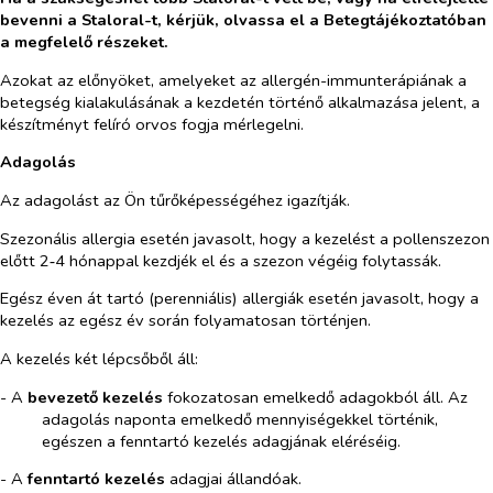
bevenni a Staloral-t, kérjük, olvassa el a Betegtájékoztatóban
a megfelelő részeket.
Azokat az előnyöket, amelyeket az allergén-immunterápiának a
betegség kialakulásának a kezdetén történő alkalmazása jelent, a
készítményt felíró orvos fogja mérlegelni.
Adagolás
Az adagolást az Ön tűrőképességéhez igazítják.
Szezonális allergia esetén javasolt, hogy a kezelést a pollenszezon
előtt 2‑4 hónappal kezdjék el és a szezon végéig folytassák.
Egész éven át tartó (perenniális) allergiák esetén javasolt, hogy a
kezelés az egész év során folyamatosan történjen.
A kezelés két lépcsőből áll:
- A
bevezető kezelés
fokozatosan emelkedő adagokból áll. Az
adagolás naponta emelkedő mennyiségekkel történik,
egészen a fenntartó kezelés adagjának eléréséig.
- A
fenntartó kezelés
adagjai állandóak.