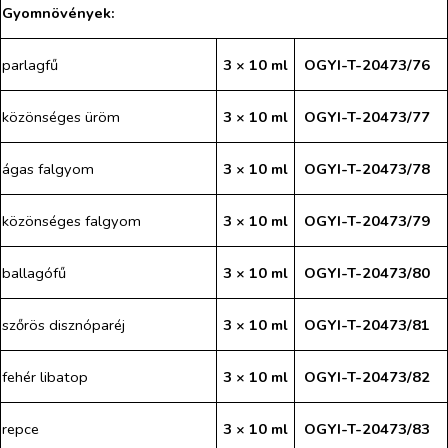
Gyomnövények:
parlagfű
3 × 10 ml
OGYI-T-20473/76
közönséges üröm
3 × 10 ml
OGYI-T-20473/77
ágas falgyom
3 × 10 ml
OGYI-T-20473/78
közönséges falgyom
3 × 10 ml
OGYI-T-20473/79
ballagófű
3 × 10 ml
OGYI-T-20473/80
szőrös disznóparéj
3 × 10 ml
OGYI-T-20473/81
fehér libatop
3 × 10 ml
OGYI-T-20473/82
repce
3 × 10 ml
OGYI-T-20473/83