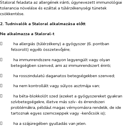
Staloral feladata az allergének iránti, úgynevezett immunológiai
tolerancia növelése és ezáltal a túlérzékenységi tünetek
csökkentése.
2. Tudnivalók a Staloral alkalmazása előtt
Ne alkalmazza a
Staloral-t
​
ha allergiás (túlérzékeny) a gyógyszer (6. pontban
felsorolt) egyéb összetevőjére;
​
ha immunrendszere nagyon legyengült vagy olyan
betegségben szenved, ami az immunrendszert érinti;
​
ha rosszindulatú daganatos betegségekben szenved;
​
ha nem kontrollált vagy súlyos asztmája van;
​
ha béta-blokkolót szed (ezeket a gyógyszereket gyakran
szívbetegségekre, illetve más szív- és érrendszeri
problémákra, például magas vérnyomásra rendelik, de ide
tartoznak egyes szemcseppek vagy -kenőcsök is);
​
ha a szájüregében gyulladás van jelen.