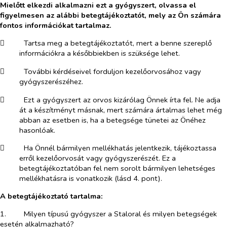
Mielőtt elkezdi alkalmazni ezt a gyógyszert, olvassa el
figyelmesen az alábbi betegtájékoztatót, mely az Ön számára
fontos információkat tartalmaz.
​
Tartsa meg a betegtájékoztatót, mert a benne szereplő
információkra a későbbiekben is szüksége lehet.
​
További kérdéseivel forduljon kezelőorvosához vagy
gyógyszerészéhez.
​
Ezt a gyógyszert az orvos kizárólag Önnek írta fel. Ne adja
át a készítményt másnak, mert számára ártalmas lehet még
abban az esetben is, ha a betegsége tünetei az Önéhez
hasonlóak.
​
Ha Önnél bármilyen mellékhatás jelentkezik, tájékoztassa
erről kezelőorvosát vagy gyógyszerészét. Ez a
betegtájékoztatóban fel nem sorolt bármilyen lehetséges
mellékhatásra is vonatkozik (lásd 4. pont).
A betegtájékoztató tartalma:
1.​
Milyen típusú gyógyszer a Staloral és milyen betegségek
esetén alkalmazható?