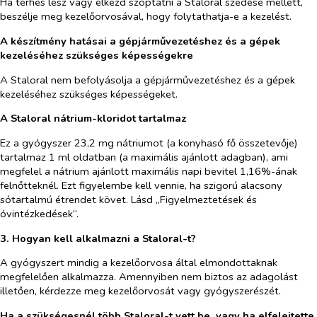
Ha terhes lesz vagy elkezd szoptatni a Staloral szedése mellett,
beszélje meg kezelőorvosával, hogy folytathatja-e a kezelést.
A készítmény hatásai a gépjárművezetéshez és a gépek
kezeléséhez szükséges képességekre
A Staloral nem befolyásolja a gépjárművezetéshez és a gépek
kezeléséhez szükséges képességeket.
A Staloral nátrium-kloridot tartalmaz
Ez a gyógyszer 23,2 mg nátriumot (a konyhasó fő összetevője)
tartalmaz 1 ml oldatban (a maximális ajánlott adagban), ami
megfelel a nátrium ajánlott maximális napi bevitel 1,16%-ának
felnőtteknél. Ezt figyelembe kell vennie, ha szigorú alacsony
sótartalmú étrendet követ. Lásd „Figyelmeztetések és
óvintézkedések”.
3. Hogyan kell alkalmazni a Staloral-t?
A gyógyszert mindig a kezelőorvosa által elmondottaknak
megfelelően alkalmazza. Amennyiben nem biztos az adagolást
illetően, kérdezze meg kezelőorvosát vagy gyógyszerészét.
Ha a szükségesnél több Staloral-t vett be, vagy ha elfelejtette