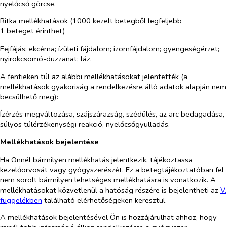
nyelőcső görcse.
Ritka mellékhatások (1000 kezelt betegből legfeljebb
1 beteget érinthet)
Fejfájás; ekcéma; ízületi fájdalom; izomfájdalom; gyengeségérzet;
nyirokcsomó-duzzanat; láz.
A fentieken túl az alábbi mellékhatásokat jelentették (a
mellékhatások gyakoriság a rendelkezésre álló adatok alapján nem
becsülhető meg):
Ízérzés megváltozása, szájszárazság, szédülés, az arc bedagadása,
súlyos túlérzékenységi reakció, nyelőcsőgyulladás.
Mellékhatások bejelentése
Ha Önnél bármilyen mellékhatás jelentkezik, tájékoztassa
kezelőorvosát vagy gyógyszerészét. Ez a betegtájékoztatóban fel
nem sorolt bármilyen lehetséges mellékhatásra is vonatkozik. A
mellékhatásokat közvetlenül a hatóság részére is bejelentheti az
V.
függelékben
található elérhetőségeken keresztül.
A mellékhatások bejelentésével Ön is hozzájárulhat ahhoz, hogy