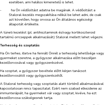
esetében, ami halálos kimenetelű is lehet.
-​
ha Ön védőoltást adatna be magának. A védőoltást a
Staloral-kezelés megszakítása nélkül be lehet adni, de csak
azt követően, hogy orvosa az Ön általános egészségi
állapotát értékelte.
A tüneti kezelést (pl. antihisztaminok és/vagy kortikoszteroid
tartalmú orrcseppek alkalmazását) Staloral mellett lehet végezni.
Terhesség és szoptatás
Ha Ön terhes, illetve ha fennáll Önnél a terhesség lehetősége vagy
gyermeket szeretne, a gyógyszer alkalmazása előtt beszéljen
kezelőorvosával vagy gyógyszerészével.
Ha szoptat, a gyógyszer bevétele előtt kérjen tanácsot
kezelőorvosától vagy gyógyszerészétől.
A Staloral terhesség vagy szoptatás alatt történő alkalmazásával
kapcsolatosan nincs tapasztalat. Ezért nem szabad elkezdenie az
immunterápiát, ha gyermeket vár vagy szoptat, kivéve, ha ezt
kezelőorvosa szükségesnek tartja.