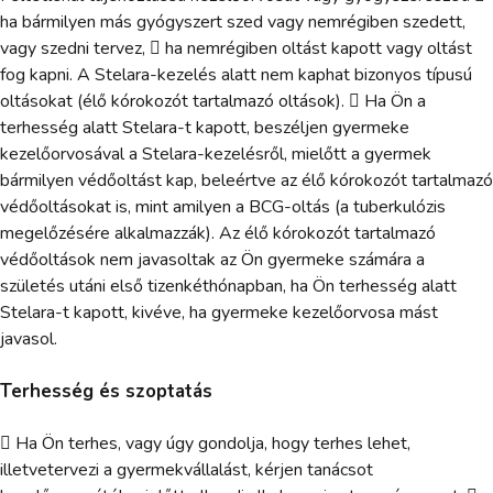
ha bármilyen más gyógyszert szed vagy nemrégiben szedett,
vagy szedni tervez,  ha nemrégiben oltást kapott vagy oltást
fog kapni. A Stelara-kezelés alatt nem kaphat bizonyos típusú
oltásokat (élő kórokozót tartalmazó oltások).  Ha Ön a
terhesség alatt Stelara-t kapott, beszéljen gyermeke
kezelőorvosával a Stelara-kezelésről, mielőtt a gyermek
bármilyen védőoltást kap, beleértve az élő kórokozót tartalmazó
védőoltásokat is, mint amilyen a BCG-oltás (a tuberkulózis
megelőzésére alkalmazzák). Az élő kórokozót tartalmazó
védőoltások nem javasoltak az Ön gyermeke számára a
születés utáni első tizenkéthónapban, ha Ön terhesség alatt
Stelara-t kapott, kivéve, ha gyermeke kezelőorvosa mást
javasol.
Terhesség és szoptatás
 Ha Ön terhes, vagy úgy gondolja, hogy terhes lehet,
illetvetervezi a gyermekvállalást, kérjen tanácsot