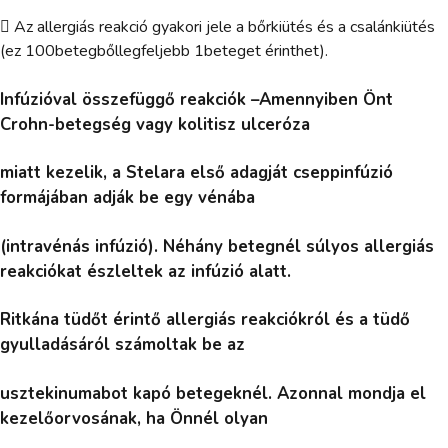
 Az allergiás reakció gyakori jele a bőrkiütés és a csalánkiütés
(ez 100betegbőllegfeljebb 1beteget érinthet).
Infúzióval összefüggő reakciók –Amennyiben Önt
Crohn-betegség vagy kolitisz ulceróza
miatt kezelik, a Stelara első adagját cseppinfúzió
formájában adják be egy vénába
(intravénás infúzió). Néhány betegnél súlyos allergiás
reakciókat észleltek az infúzió alatt.
Ritkána tüdőt érintő allergiás reakciókról és a tüdő
gyulladásáról számoltak be az
usztekinumabot kapó betegeknél. Azonnal mondja el
kezelőorvosának, ha Önnél olyan