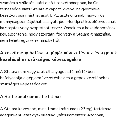
számára a születés utáni első tizenkéthónapban, ha Ön
terhessége alatt Stelara-t kapott, kivéve, ha gyermeke
kezelőorvosa mást javasol.  Az usztekinumab nagyon kis
mennyiségben átjuthat azanyatejbe. Mondja el kezelőorvosának,
ha szoptat vagy szoptatást tervez. Önnek és a kezelőorvosának
kell eldöntenie, hogy szoptatni fog vagy a Stelara-t használja,
nem teheti egyszerre mindkettőt.
A készítmény hatásai a gépjárművezetéshez és a gépek
kezeléséhez szükséges képességekre
A Stelara nem vagy csak elhanyagolható mértékben
befolyásolja a gépjárművezetéshez és a gépek kezeléséhez
szükséges képességeket.
A Stelaranátriumot tartalmaz
A Stelara kevesebb, mint 1mmol nátriumot (23mg) tartalmaz
adagonként, azaz gyakorlatilag „nátriummentes”.Azonban,