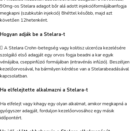
90mg-os Stelara adagot bőr alá adott injekcióformájábanfogja
megkapni (szubkután injekció) 8héttel később, majd azt
követően 12hetenként.
Hogyan adják be a Stelara-t
 A Stelara Crohn-betegség vagy kolitisz ulceróza kezelésére
szolgáló első adagját egy orvos fogja beadni a kar egyik
vénájába, cseppinfúzió formájában (intravénás infúzió). Beszéljen
kezelőorvosával, ha bármilyen kérdése van a Stelarabeadásával
kapcsolatban.
Ha elfelejtette alkalmazni a Stelara-t
Ha elfelejt vagy kihagy egy olyan alkalmat, amikor megkapná a
gyógyszer adagját, forduljon kezelőorvosához egy másik
időpontért.