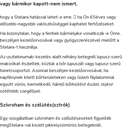
vagy bármikor kapott–nem ismert,
hogy a Stelara hatással lehet-e erre.  ha Ön 65éves vagy
idősebb–nagyobb valószínűséggel kaphatel fertőzéseket.
Ha bizonytalan, hogy a fentiek bármelyike vonatkozik-e Önre,
beszéljen kezelőorvosával vagy gyógyszerészével mielőtt a
Stelara-t használja.
Az usztekinumab-kezelés alatt néhány betegnél lupusz-szerű
reakciókat észleltek, köztük a bőr lupuszát vagy lupusz-szerű
tünetcsoportot. Azonnal beszéljen kezelőorvosával, ha
napfénynek kitett bőrterületeken vagy ízületi fájdalommal
együtt vörös, kiemelkedő, hámló bőrkiütést észlel, olykor
sötétebb szegéllyel.
Szívroham és szélütés(sztrók)
Egy vizsgálatban szívroham és szélütéseseteit figyelték
megStelara-val kezelt pikkelysömörös betegeknél.