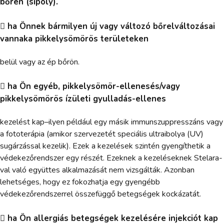
bőrén (sipoly).
 ha Önnek bármilyen új vagy változó bőrelváltozásai
vannaka pikkelysömörös területeken
belül vagy az ép bőrön.
 ha Ön egyéb, pikkelysömör-ellenesés/vagy
pikkelysömörös ízületi gyulladás-ellenes
kezelést kap–ilyen például egy másik immunszuppresszáns vagy
a fototerápia (amikor szervezetét speciális ultraibolya (UV)
sugárzással kezelik). Ezek a kezelések szintén gyengíthetik a
védekezőrendszer egy részét. Ezeknek a kezeléseknek Stelara-
val való együttes alkalmazását nem vizsgálták. Azonban
lehetséges, hogy ez fokozhatja egy gyengébb
védekezőrendszerrel összefüggő betegségek kockázatát.
 ha Ön allergiás betegségek kezelésére injekciót kap