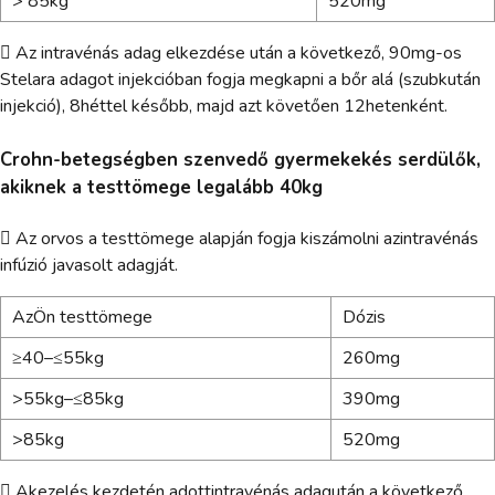
> 85kg
520mg
 Az intravénás adag elkezdése után a következő, 90mg-os
Stelara adagot injekcióban fogja megkapni a bőr alá (szubkután
injekció), 8héttel később, majd azt követően 12hetenként.
Crohn-betegségben szenvedő gyermekekés serdülők,
akiknek a testtömege legalább 40kg
 Az orvos a testtömege alapján fogja kiszámolni azintravénás
infúzió javasolt adagját.
AzÖn testtömege
Dózis
≥40–≤55kg
260mg
>55kg–≤85kg
390mg
>85kg
520mg
 Akezelés kezdetén adottintravénás adagután a következő,