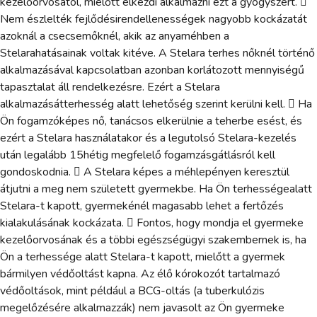
kezelőorvosától, mielőtt elkezdi alkalmazni ezt a gyógyszert. 
Nem észlelték fejlődésirendellenességek nagyobb kockázatát
azoknál a csecsemőknél, akik az anyaméhben a
Stelarahatásainak voltak kitéve. A Stelara terhes nőknél történő
alkalmazásával kapcsolatban azonban korlátozott mennyiségű
tapasztalat áll rendelkezésre. Ezért a Stelara
alkalmazásátterhesség alatt lehetőség szerint kerülni kell.  Ha
Ön fogamzóképes nő, tanácsos elkerülnie a teherbe esést, és
ezért a Stelara használatakor és a legutolsó Stelara-kezelés
után legalább 15hétig megfelelő fogamzásgátlásról kell
gondoskodnia.  A Stelara képes a méhlepényen keresztül
átjutni a meg nem született gyermekbe. Ha Ön terhességealatt
Stelara-t kapott, gyermekénél magasabb lehet a fertőzés
kialakulásának kockázata.  Fontos, hogy mondja el gyermeke
kezelőorvosának és a többi egészségügyi szakembernek is, ha
Ön a terhessége alatt Stelara-t kapott, mielőtt a gyermek
bármilyen védőoltást kapna. Az élő kórokozót tartalmazó
védőoltások, mint például a BCG-oltás (a tuberkulózis
megelőzésére alkalmazzák) nem javasolt az Ön gyermeke