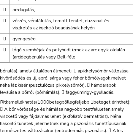

orrdugulás,

vérzés, véraláfutás, tömött terület, duzzanat és
viszketés az injekció beadásának helyén,

gyengeség,

lógó szemhéjak és petyhüdt izmok az arc egyik oldalán
(arcidegbénulás vagy Bell-féle
bénulás), amely általában átmeneti,  apikkelysömör változása,
kivörösödés és új, apró, sárga vagy fehér bőrhólyagok,melyet
néha láz kísér (pusztulózus pikkelysömör),  hámdarabok
leválása a bőrről (bőrhámlás),  faggyúmirigy-gyulladás.
Ritkamellékhatás(1000betegbőllegfeljebb 1beteget érinthet):
 A bőr vörössége és hámlása nagyobb testfelületen,amely
viszkető vagy fájdalmas lehet (exfoliatív dermatitisz). Néha
hasonló tünetek jelenhetnek meg a pszoriázis tünettípusainak
természetes változásakor (eritrodermiás pszoriázis).  A kis