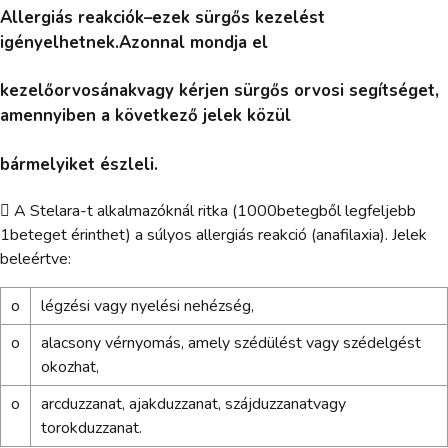
Allergiás reakciók–ezek sürgős kezelést
igényelhetnek.Azonnal mondja el
kezelőorvosánakvagy kérjen sürgős orvosi segítséget,
amennyiben a következő jelek közül
bármelyiket észleli.
 A Stelara-t alkalmazóknál ritka (1000betegből legfeljebb
1beteget érinthet) a súlyos allergiás reakció (anafilaxia). Jelek
beleértve:
o
légzési vagy nyelési nehézség,
o
alacsony vérnyomás, amely szédülést vagy szédelgést
okozhat,
o
arcduzzanat, ajakduzzanat, szájduzzanatvagy
torokduzzanat.