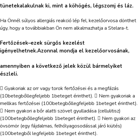
tünetekalakulnak ki, mint a köhögés, légszomj és láz.
Ha Önnél súlyos allergiás reakció lép fel, kezelőorvosa dönthet
úgy, hogy a továbbiakban Ön nem alkalmazhatja a Stelara-t.
Fertőzések–ezek sürgős kezelést
igényelhetnek.Azonnal mondja el kezelőorvosának,
amennyiben a következő jelek közül bármelyiket
észleli.
 Gyakoriak az orr vagy torok fertőzései és a megfázás
(10betegbőllegfeljebb 1beteget érinthet).  Nem gyakoriak a
mellkas fertőzései (100betegbőllegfeljebb 1beteget érinthet).
 Nem gyakori a bőr alatti szövet gyulladása (cellulitisz)
(100betegbőllegfeljebb 1beteget érinthet).  Nem gyakori az
övsömör (egy fájdalmas, felhólyagosodással járó kiütés)
(100betegből legfeljebb 1beteget érinthet).