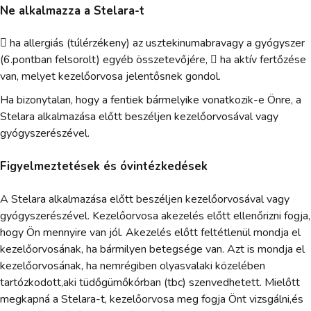
Ne alkalmazza a Stelara-t
 ha allergiás (túlérzékeny) az usztekinumabravagy a gyógyszer
(6.pontban felsorolt) egyéb összetevőjére,  ha aktív fertőzése
van, melyet kezelőorvosa jelentősnek gondol.
Ha bizonytalan, hogy a fentiek bármelyike vonatkozik-e Önre, a
Stelara alkalmazása előtt beszéljen kezelőorvosával vagy
gyógyszerészével.
Figyelmeztetések és óvintézkedések
A Stelara alkalmazása előtt beszéljen kezelőorvosával vagy
gyógyszerészével. Kezelőorvosa akezelés előtt ellenőrizni fogja,
hogy Ön mennyire van jól. Akezelés előtt feltétlenül mondja el
kezelőorvosának, ha bármilyen betegsége van. Azt is mondja el
kezelőorvosának, ha nemrégiben olyasvalaki közelében
tartózkodott,aki tüdőgümőkórban (tbc) szenvedhetett. Mielőtt
megkapná a Stelara-t, kezelőorvosa meg fogja Önt vizsgálni,és