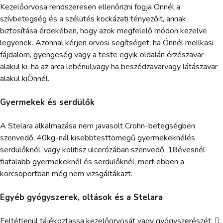
Kezelőorvosa rendszeresen ellenőrizni fogja Önnél a
szívbetegség és a szélütés kockázati tényezőit, annak
biztosítása érdekében, hogy azok megfelelő módon kezelve
legyenek. Azonnal kérjen orvosi segítséget, ha Önnél mellkasi
fájdalom, gyengeség vagy a teste egyik oldalán érzészavar
alakul ki, ha az arca lebénul,vagy ha beszédzavarvagy látászavar
alakul kiÖnnél.
Gyermekek és serdülők
A Stelara alkalmazása nem javasolt Crohn-betegségben
szenvedő, 40kg-nál kisebbtesttömegű gyermekeknélés
serdülőknél, vagy kolitisz ulcerózában szenvedő, 18évesnél
fiatalabb gyermekeknél és serdülőknél, mert ebben a
korcsoportban még nem vizsgáltákazt.
Egyéb gyógyszerek, oltások és a Stelara
Feltétlenül tájékoztassa kezelőorvosát vagy gyógyszerészét: 