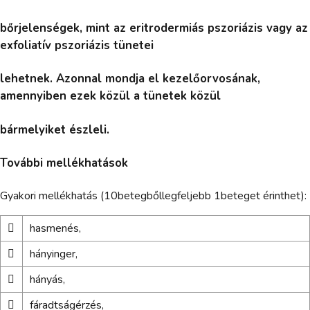
bőrjelenségek, mint az eritrodermiás pszoriázis vagy az
exfoliatív pszoriázis tünetei
lehetnek. Azonnal mondja el kezelőorvosának,
amennyiben ezek közül a tünetek közül
bármelyiket észleli.
További mellékhatások
Gyakori mellékhatás (10betegbőllegfeljebb 1beteget érinthet):

hasmenés,

hányinger,

hányás,

fáradtságérzés,