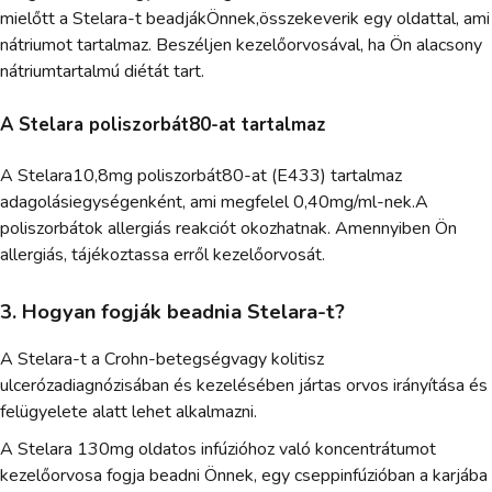
mielőtt a Stelara-t beadjákÖnnek,összekeverik egy oldattal, ami
nátriumot tartalmaz. Beszéljen kezelőorvosával, ha Ön alacsony
nátriumtartalmú diétát tart.
A Stelara poliszorbát80-at tartalmaz
A Stelara10,8mg poliszorbát80-at (E433) tartalmaz
adagolásiegységenként, ami megfelel 0,40mg/ml-nek.A
poliszorbátok allergiás reakciót okozhatnak. Amennyiben Ön
allergiás, tájékoztassa erről kezelőorvosát.
3. Hogyan fogják beadnia Stelara-t?
A Stelara-t a Crohn-betegségvagy kolitisz
ulcerózadiagnózisában és kezelésében jártas orvos irányítása és
felügyelete alatt lehet alkalmazni.
A Stelara 130mg oldatos infúzióhoz való koncentrátumot
kezelőorvosa fogja beadni Önnek, egy cseppinfúzióban a karjába