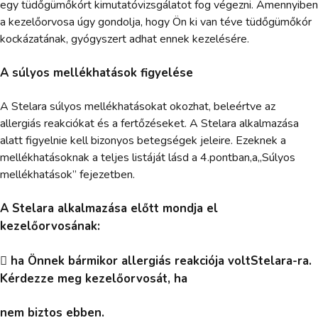
egy tüdőgümőkórt kimutatóvizsgálatot fog végezni. Amennyiben
a kezelőorvosa úgy gondolja, hogy Ön ki van téve tüdőgümőkór
kockázatának, gyógyszert adhat ennek kezelésére.
A súlyos mellékhatások figyelése
A Stelara súlyos mellékhatásokat okozhat, beleértve az
allergiás reakciókat és a fertőzéseket. A Stelara alkalmazása
alatt figyelnie kell bizonyos betegségek jeleire. Ezeknek a
mellékhatásoknak a teljes listáját lásd a 4.pontban,a„Súlyos
mellékhatások” fejezetben.
A Stelara alkalmazása előtt mondja el
kezelőorvosának:
 ha Önnek bármikor allergiás reakciója voltStelara-ra.
Kérdezze meg kezelőorvosát, ha
nem biztos ebben.