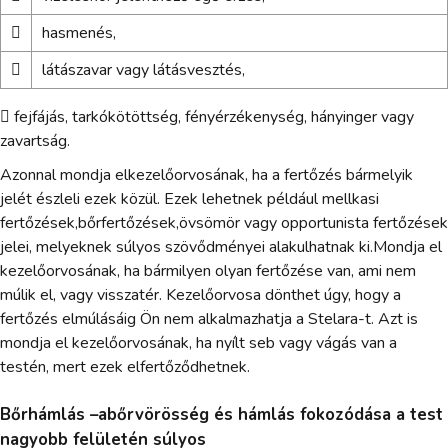

hasmenés,

látászavar vagy látásvesztés,
 fejfájás, tarkókötöttség, fényérzékenység, hányinger vagy
zavartság.
Azonnal mondja elkezelőorvosának, ha a fertőzés bármelyik
jelét észleli ezek közül. Ezek lehetnek például mellkasi
fertőzések,bőrfertőzések,övsömör vagy opportunista fertőzések
jelei, melyeknek súlyos szövődményei alakulhatnak ki.Mondja el
kezelőorvosának, ha bármilyen olyan fertőzése van, ami nem
múlik el, vagy visszatér. Kezelőorvosa dönthet úgy, hogy a
fertőzés elmúlásáig Ön nem alkalmazhatja a Stelara-t. Azt is
mondja el kezelőorvosának, ha nyílt seb vagy vágás van a
testén, mert ezek elfertőződhetnek.
Bőrhámlás –abőrvörösség és hámlás fokozódása a test
nagyobb felületén súlyos