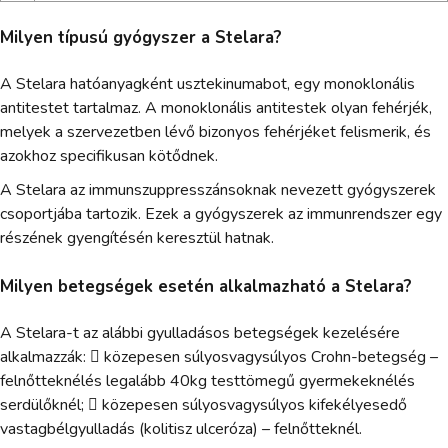
Milyen típusú gyógyszer a Stelara?
A Stelara hatóanyagként usztekinumabot, egy monoklonális
antitestet tartalmaz. A monoklonális antitestek olyan fehérjék,
melyek a szervezetben lévő bizonyos fehérjéket felismerik, és
azokhoz specifikusan kötődnek.
A Stelara az immunszuppresszánsoknak nevezett gyógyszerek
csoportjába tartozik. Ezek a gyógyszerek az immunrendszer egy
részének gyengítésén keresztül hatnak.
Milyen betegségek esetén alkalmazható a Stelara?
A Stelara-t az alábbi gyulladásos betegségek kezelésére
alkalmazzák:  közepesen súlyosvagysúlyos Crohn-betegség –
felnőtteknélés legalább 40kg testtömegű gyermekeknélés
serdülőknél;  közepesen súlyosvagysúlyos kifekélyesedő
vastagbélgyulladás (kolitisz ulceróza) – felnőtteknél.