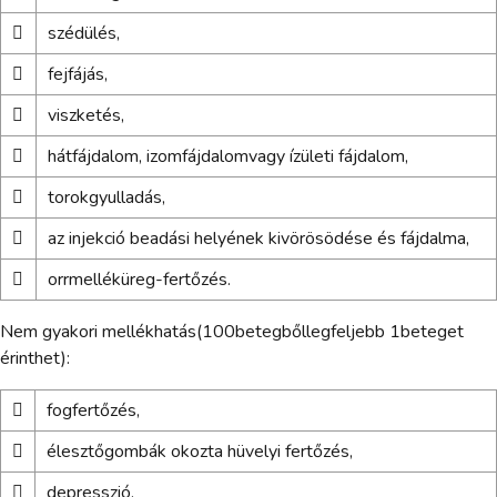

szédülés,

fejfájás,

viszketés,

hátfájdalom, izomfájdalomvagy ízületi fájdalom,

torokgyulladás,

az injekció beadási helyének kivörösödése és fájdalma,

orrmelléküreg-fertőzés.
Nem gyakori mellékhatás(100betegbőllegfeljebb 1beteget
érinthet):

fogfertőzés,

élesztőgombák okozta hüvelyi fertőzés,

depresszió,