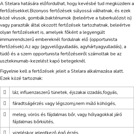
A Stelara hatására előfordulhat, hogy kevésbé tud megküzdeni a
fertőzésekkel.Bizonyos fertőzések súlyossá válhatnak, és ezek
közé vírusok, gombák,baktériumok (beleértve a tuberkulózist is)
vagy paraziták által okozott fertőzések tartozhatnak, beleértve
olyan fertőzéseket is, amelyek főként a legyengült
immunrendszerű embereknél fordulnak elő (opportunista
fertőzések).Az agy (agyvelőgyulladás, agyhártyagyulladás), a
tüdő és a szem opportunista fertőzéseiről számoltak be az
usztekinumab-kezelést kapó betegeknél.
Figyelnie kell a fertőzések jeleit a Stelara alkalmazása alatt.
Ezek közé tartoznak:

láz, influenzaszerű tünetek, éjszakai izzadás,fogyás,

fáradtságérzés vagy légszomj,nem múló köhögés,

meleg, vörös és fájdalmas bőr, vagy hólyagokkal járó
fájdalmas bőrkiütés,

vizeléskor jelentkező égő érzés,