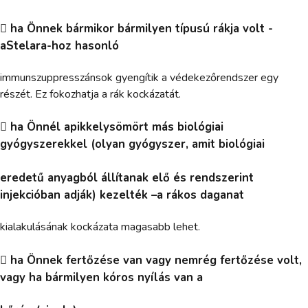
 ha Önnek bármikor bármilyen típusú rákja volt -
aStelara-hoz hasonló
immunszuppresszánsok gyengítik a védekezőrendszer egy
részét. Ez fokozhatja a rák kockázatát.
 ha Önnél apikkelysömört más biológiai
gyógyszerekkel (olyan gyógyszer, amit biológiai
eredetű anyagból állítanak elő és rendszerint
injekcióban adják) kezelték –a rákos daganat
kialakulásának kockázata magasabb lehet.
 ha Önnek fertőzése van vagy nemrég fertőzése volt,
vagy ha bármilyen kóros nyílás van a