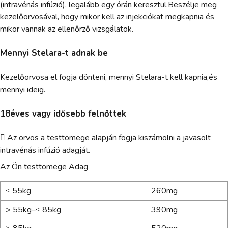
(intravénás infúzió), legalább egy órán keresztül.Beszélje meg
kezelőorvosával, hogy mikor kell az injekciókat megkapnia és
mikor vannak az ellenőrző vizsgálatok.
Mennyi Stelara-t adnak be
Kezelőorvosa el fogja dönteni, mennyi Stelara-t kell kapnia,és
mennyi ideig.
18éves vagy idősebb felnőttek
 Az orvos a testtömege alapján fogja kiszámolni a javasolt
intravénás infúzió adagját.
Az Ön testtömege Adag
≤ 55kg
260mg
> 55kg–≤ 85kg
390mg