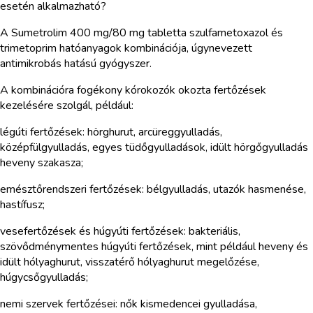
esetén alkalmazható?
A Sumetrolim 400 mg/80 mg tabletta szulfametoxazol és
trimetoprim hatóanyagok kombinációja, úgynevezett
antimikrobás hatású gyógyszer.
A kombinációra fogékony kórokozók okozta fertőzések
kezelésére szolgál, például:
légúti fertőzések: hörghurut, arcüreggyulladás,
középfülgyulladás, egyes tüdőgyulladások, idült hörgőgyulladás
heveny szakasza;
emésztőrendszeri fertőzések: bélgyulladás, utazók hasmenése,
hastífusz;
vesefertőzések és húgyúti fertőzések: bakteriális,
szövődménymentes húgyúti fertőzések, mint például heveny és
idült hólyaghurut, visszatérő hólyaghurut megelőzése,
húgycsőgyulladás;
nemi szervek fertőzései: nők kismedencei gyulladása,