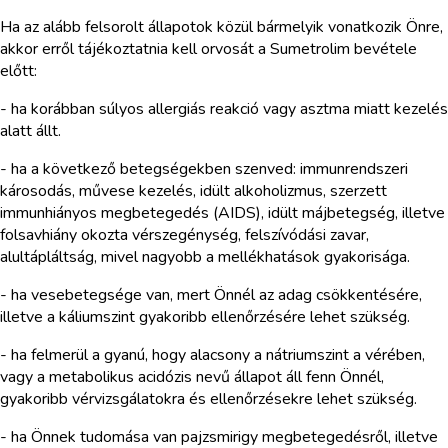
Ha az alább felsorolt állapotok közül bármelyik vonatkozik Önre,
akkor erről tájékoztatnia kell orvosát a Sumetrolim bevétele
előtt:
- ha korábban súlyos allergiás reakció vagy asztma miatt kezelés
alatt állt.
- ha a következő betegségekben szenved: immunrendszeri
károsodás, művese kezelés, idült alkoholizmus, szerzett
immunhiányos megbetegedés (AIDS), idült májbetegség, illetve
folsavhiány okozta vérszegénység, felszívódási zavar,
alultápláltság, mivel nagyobb a mellékhatások gyakorisága.
- ha vesebetegsége van, mert Önnél az adag csökkentésére,
illetve a káliumszint gyakoribb ellenőrzésére lehet szükség.
- ha felmerül a gyanú, hogy alacsony a nátriumszint a vérében,
vagy a metabolikus acidózis nevű állapot áll fenn Önnél,
gyakoribb vérvizsgálatokra és ellenőrzésekre lehet szükség.
- ha Önnek tudomása van pajzsmirigy megbetegedésről, illetve