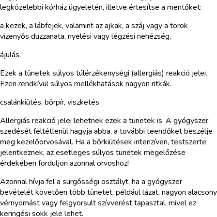
legközelebbi kórház ügyeletén, illetve értesítse a mentőket:
a kezek, a lábfejek, valamint az ajkak, a száj vagy a torok
vizenyős duzzanata, nyelési vagy légzési nehézség,
ájulás.
Ezek a tünetek súlyos túlérzékenységi (allergiás) reakció jelei.
Ezen rendkívül súlyos mellékhatások nagyon ritkák.
csalánkiütés, bőrpír, viszketés
Allergiás reakció jelei lehetnek ezek a tünetek is. A gyógyszer
szedését feltétlenül hagyja abba, a további teendőket beszélje
meg kezelőorvosával. Ha a bőrkiütések intenzíven, testszerte
jelentkeznek, az esetleges súlyos tünetek megelőzése
érdekében forduljon azonnal orvoshoz!
Azonnal hívja fel a sürgősségi osztályt, ha a gyógyszer
bevételét követően több tünetet, például lázat, nagyon alacsony
vérnyomást vagy felgyorsult szívverést tapasztal, mivel ez
keringési sokk jele lehet.