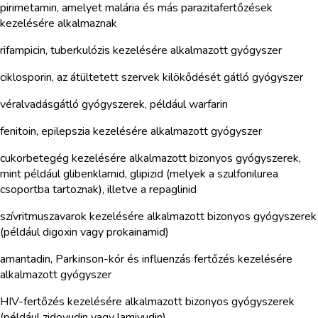
pirimetamin, amelyet malária és más parazitafertőzések
kezelésére alkalmaznak
rifampicin, tuberkulózis kezelésére alkalmazott gyógyszer
ciklosporin, az átültetett szervek kilökődését gátló gyógyszer
véralvadásgátló gyógyszerek, például warfarin
fenitoin, epilepszia kezelésére alkalmazott gyógyszer
cukorbetegég kezelésére alkalmazott bizonyos gyógyszerek,
mint például glibenklamid, glipizid (melyek a szulfonilurea
csoportba tartoznak), illetve a repaglinid
szívritmuszavarok kezelésére alkalmazott bizonyos gyógyszerek
(például digoxin vagy prokainamid)
amantadin, Parkinson-kór és influenzás fertőzés kezelésére
alkalmazott gyógyszer
HIV-fertőzés kezelésére alkalmazott bizonyos gyógyszerek
(például zidovudin vagy lamivudin)