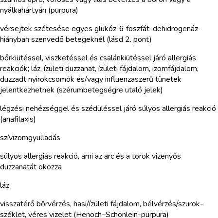
nyálkahártyán (purpura)
vérsejtek szétesése egyes glükóz-6 foszfát-dehidrogenáz-
hiányban szenvedő betegeknél (lásd 2. pont)
bőrkiütéssel, viszketéssel és csalánkiütéssel járó allergiás
reakciók; láz, ízületi duzzanat, ízületi fájdalom, izomfájdalom,
duzzadt nyirokcsomók és/vagy influenzaszerű tünetek
jelentkezhetnek (szérumbetegségre utaló jelek)
légzési nehézséggel és szédüléssel járó súlyos allergiás reakció
(anafilaxis)
szívizomgyulladás
súlyos allergiás reakció, ami az arc és a torok vizenyős
duzzanatát okozza
láz
visszatérő bőrvérzés, hasi/ízületi fájdalom, bélvérzés/szurok-
széklet, véres vizelet (Henoch–Schönlein-purpura)