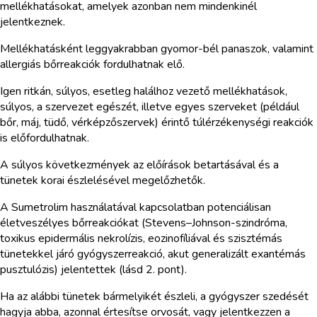
mellékhatásokat, amelyek azonban nem mindenkinél
jelentkeznek.
Mellékhatásként leggyakrabban gyomor-bél panaszok, valamint
allergiás bőrreakciók fordulhatnak elő.
Igen ritkán, súlyos, esetleg halálhoz vezető mellékhatások,
súlyos, a szervezet egészét, illetve egyes szerveket (például
bőr, máj, tüdő, vérképzőszervek) érintő túlérzékenységi reakciók
is előfordulhatnak.
A súlyos következmények az előírások betartásával és a
tünetek korai észlelésével megelőzhetők.
A Sumetrolim használatával kapcsolatban potenciálisan
életveszélyes bőrreakciókat (Stevens–Johnson-szindróma,
toxikus epidermális nekrolízis, eozinofíliával és szisztémás
tünetekkel járó gyógyszerreakció, akut generalizált exantémás
pusztulózis) jelentettek (lásd 2. pont).
Ha az alábbi tünetek bármelyikét észleli, a gyógyszer szedését
hagyja abba, azonnal értesítse orvosát, vagy jelentkezzen a