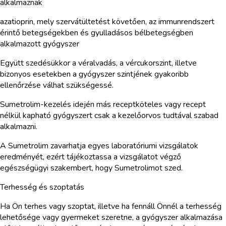
alkalmaznak
azatioprin, mely szervátültetést követően, az immunrendszert
érintő betegségekben és gyulladásos bélbetegségben
alkalmazott gyógyszer
Együtt szedésükkor a véralvadás, a vércukorszint, illetve
bizonyos esetekben a gyógyszer szintjének gyakoribb
ellenőrzése válhat szükségessé.
Sumetrolim-kezelés idején más receptköteles vagy recept
nélkül kapható gyógyszert csak a kezelőorvos tudtával szabad
alkalmazni.
A Sumetrolim zavarhatja egyes laboratóriumi vizsgálatok
eredményét, ezért tájékoztassa a vizsgálatot végző
egészségügyi szakembert, hogy Sumetrolimot szed.
Terhesség és szoptatás
Ha Ön terhes vagy szoptat, illetve ha fennáll Önnél a terhesség
lehetősége vagy gyermeket szeretne, a gyógyszer alkalmazása