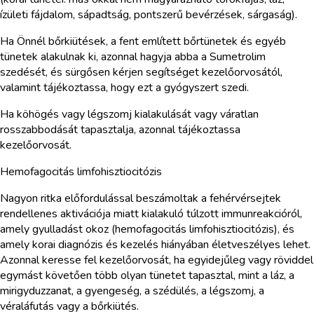
ízületi fájdalom, sápadtság, pontszerű bevérzések, sárgaság).
Ha Önnél bőrkiütések, a fent említett bőrtünetek és egyéb
tünetek alakulnak ki, azonnal hagyja abba a Sumetrolim
szedését, és sürgősen kérjen segítséget kezelőorvosától,
valamint tájékoztassa, hogy ezt a gyógyszert szedi.
Ha köhögés vagy légszomj kialakulását vagy váratlan
rosszabbodását tapasztalja, azonnal tájékoztassa
kezelőorvosát.
Hemofagocitás limfohisztiocitózis
Nagyon ritka előfordulással beszámoltak a fehérvérsejtek
rendellenes aktivációja miatt kialakuló túlzott immunreakcióról,
amely gyulladást okoz (hemofagocitás limfohisztiocitózis), és
amely korai diagnózis és kezelés hiányában életveszélyes lehet.
Azonnal keresse fel kezelőorvosát, ha egyidejűleg vagy röviddel
egymást követően több olyan tünetet tapasztal, mint a láz, a
mirigyduzzanat, a gyengeség, a szédülés, a légszomj, a
véraláfutás vagy a bőrkiütés.