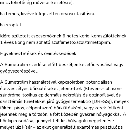
nincs lehetőség művese-kezelésre).
ha terhes, kivéve kifejezetten orvosi utasításra.
ha szoptat.
Időre született csecsemőknek 6 hetes korig, koraszülötteknek
1 éves korig nem adható szulfametoxazol/trimetoprim.
Figyelmeztetések és óvintézkedések
A Sumetrolim szedése előtt beszéljen kezelőorvosával vagy
gyógyszerészével.
A Sumetrolim használatával kapcsolatban potenciálisan
életveszélyes bőrkiütéseket jelentettek (Stevens–Johnson-
szindróma, toxikus epidermális nekrolízis és eozinofíliával és
szisztémás tünetekkel járó gyógyszerreakció [DRESS]), melyek
főként piros, célpontszerű bőrkiütésként, vagy kerek foltként
jelennek meg a törzsön, a folt közepén gyakran hólyagokkal. A
bőr kipirosodása, gennyel telt kis hólyagok megjelenése –
melyet láz kísér – az akut generalizált exantémás pusztulózis