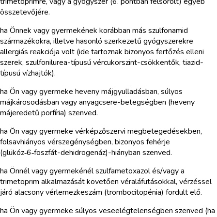
trimetoprimre, vagy a gyógyszer (6. pontban felsorolt) egyéb
összetevőjére.
ha Önnek vagy gyermekének korábban más szulfonamid
származékokra, illetve hasonló szerkezetű gyógyszerekre
allergiás reakciója volt (ide tartoznak bizonyos fertőzés elleni
szerek, szulfonilurea-típusú vércukorszint-csökkentők, tiazid-
típusú vízhajtók).
ha Ön vagy gyermeke heveny májgyulladásban, súlyos
májkárosodásban vagy anyagcsere-betegségben (heveny
májeredetű porfíria) szenved.
ha Ön vagy gyermeke vérképzőszervi megbetegedésekben,
folsavhiányos vérszegénységben, bizonyos fehérje
(glükóz‑6‑foszfát-dehidrogenáz)-hiányban szenved.
ha Önnél vagy gyermekénél szulfametoxazol és/vagy a
trimetoprim alkalmazását követően véraláfutásokkal, vérzéssel
járó alacsony vérlemezkeszám (trombocitopénia) fordult elő.
ha Ön vagy gyermeke súlyos veseelégtelenségben szenved (ha