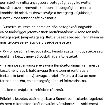
porfíriáról (ez ritka anyagcsere‑betegség) vagy közvetlen
hozzátartozói szenvedtek ebben a betegségben, mert a
kombináció mindkét összetevője a betegség kiújulását, a
tünetek rosszabbodását okozhatja.
- Sumetrolim-kezelés során az idős betegeknél nagyobb
valószínűséggel jelentkeznek mellékhatások, különösen más
betegségek (májbetegség, illetve vesebetegség) fennállása és
más gyógyszerek egyidejű szedése esetén.
- X-kromoszóma károsodáshoz társuló szellemi fogyatékosság
esetén a készítmény súlyosbíthatja a tüneteket.
- ha aminosavanyagcsere-zavara (fenilketonúriája) van, mert a
készítmény egyik hatóanyaga (trimetoprim) ronthatja a
fenilalanin (aminosav) anyagcseréjét (főként a diéta be nem
tartása esetén), és a betegség tünetei fokozódhatnak.
- ha kemoterápiás kezelésben részesül.
Főként a kezelés első napjaiban a Sumetrolim cukorbetegeknél
és nem cukorbetegeknél egyaránt vércukorszint-csökkenést