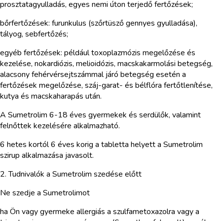
prosztatagyulladás, egyes nemi úton terjedő fertőzések;
bőrfertőzések: furunkulus (szőrtüsző gennyes gyulladása),
tályog, sebfertőzés;
egyéb fertőzések: például toxoplazmózis megelőzése és
kezelése, nokardiózis, melioidózis, macskakarmolási betegség,
alacsony fehérvérsejtszámmal járó betegség esetén a
fertőzések megelőzése, száj-garat- és bélflóra fertőtlenítése,
kutya és macskaharapás után.
A Sumetrolim 6-18 éves gyermekek és serdülők, valamint
felnőttek kezelésére alkalmazható.
6 hetes kortól 6 éves korig a tabletta helyett a Sumetrolim
szirup alkalmazása javasolt.
2. Tudnivalók a Sumetrolim szedése előtt
Ne szedje a Sumetrolimot
ha Ön vagy gyermeke allergiás a szulfametoxazolra vagy a