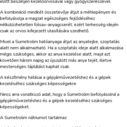
előtt beszéljen kezelőorvosával vagy gyógyszerészével.
A kombináció mindkét összetevője átjut a méhlepényen és
befolyásolja a magzat egészséges fejlődéséhez
nélkülözhetetlen folsav-anyagcserét, ezért terhesség idején
csak az orvos kifejezett utasítására szedhető.
Mivel a Sumetrolim hatóanyaga átjut az anyatejbe, szoptatás
alatt nem alkalmazható. Ha a szoptatás ideje alatt alkalmazása
mégis szükséges, akkor az anya kezelése alatt, majd azt
követően három napig az újszülött más anya tejét, illetve
mesterséges táplálást kaphat csak.
A készítmény hatásai a gépjárművezetéshez és a gépek
kezeléséhez szükséges képességekre
Nincs arra vonatkozó adat, hogy a Sumetrolim befolyásolná a
gépjárművezetéshez és a gépek kezeléséhez szükséges
képességeket.
A Sumetrolim nátriumot tartalmaz