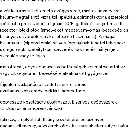
a vér káliumszintjét emelő gyógyszerek, mint az úgynevezett
kálium-megtakarító vízhajtók (például spironolakton), szteroidok
(például a prednizolon), digoxin, ACE-gátlók és angiotenzin II-
receptor-blokkolók (amelyeket magasvérnyomás-betegség és
bizonyos szívproblémák kezelésére használnak). A magas
káliumszint (hiperkalémia) súlyos formájának tünetei lehetnek:
izomgörcsök, szabálytalan szívverés, hasmenés, hányinger,
szédülés vagy fejfájás.
metotrexát, egyes daganatos betegségek, reumatoid artritisz
vagy pikkelysömör kezelésére alkalmazott gyógyszer
fájdalomcsillapításra szedett nem-szteroid
gyulladáscsökkentők, például indometacin
depresszió kezelésére alkalmazott bizonyos gyógyszerek
(triciklusos antidepresszánsok)
folinsav, amelyet foláthiány kezelésére, és bizonyos
daganatellenes gyógyszerek káros hatásainak ellensúlyozására