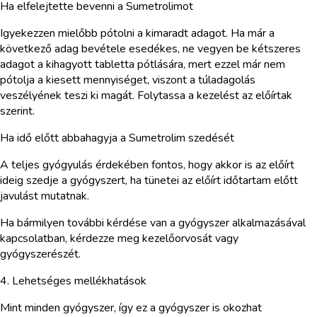
Ha elfelejtette bevenni a Sumetrolimot
Igyekezzen mielőbb pótolni a kimaradt adagot. Ha már a
következő adag bevétele esedékes, ne vegyen be kétszeres
adagot a kihagyott tabletta pótlására, mert ezzel már nem
pótolja a kiesett mennyiséget, viszont a túladagolás
veszélyének teszi ki magát. Folytassa a kezelést az előírtak
szerint.
Ha idő előtt abbahagyja a Sumetrolim szedését
A teljes gyógyulás érdekében fontos, hogy akkor is az előírt
ideig szedje a gyógyszert, ha tünetei az előírt időtartam előtt
javulást mutatnak.
Ha bármilyen további kérdése van a gyógyszer alkalmazásával
kapcsolatban, kérdezze meg kezelőorvosát vagy
gyógyszerészét.
4. Lehetséges mellékhatások
Mint minden gyógyszer, így ez a gyógyszer is okozhat