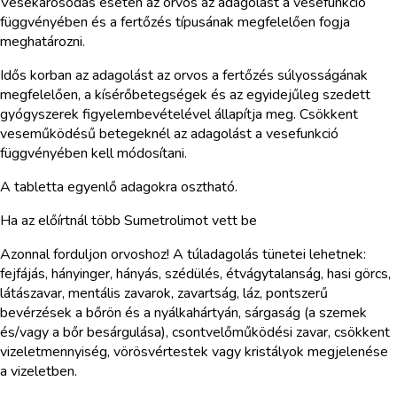
Vesekárosodás esetén az orvos az adagolást a vesefunkció
függvényében és a fertőzés típusának megfelelően fogja
meghatározni.
Idős korban az adagolást az orvos a fertőzés súlyosságának
megfelelően, a kísérőbetegségek és az egyidejűleg szedett
gyógyszerek figyelembevételével állapítja meg. Csökkent
veseműködésű betegeknél az adagolást a vesefunkció
függvényében kell módosítani.
A tabletta egyenlő adagokra osztható.
Ha az előírtnál több Sumetrolimot vett be
Azonnal forduljon orvoshoz! A túladagolás tünetei lehetnek:
fejfájás, hányinger, hányás, szédülés, étvágytalanság, hasi görcs,
látászavar, mentális zavarok, zavartság, láz, pontszerű
bevérzések a bőrön és a nyálkahártyán, sárgaság (a szemek
és/vagy a bőr besárgulása), csontvelőműködési zavar, csökkent
vizeletmennyiség, vörösvértestek vagy kristályok megjelenése
a vizeletben.