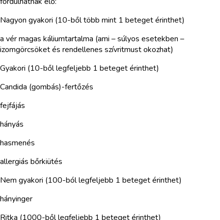
fordulhatnak elő:
Nagyon gyakori (10-ből több mint 1 beteget érinthet)
a vér magas káliumtartalma (ami – súlyos esetekben –
izomgörcsöket és rendellenes szívritmust okozhat)
Gyakori (10-ből legfeljebb 1 beteget érinthet)
Candida (gombás)-fertőzés
fejfájás
hányás
hasmenés
allergiás bőrkiütés
Nem gyakori (100-ból legfeljebb 1 beteget érinthet)
hányinger
Ritka (1000-ből legfeljebb 1 beteget érinthet)