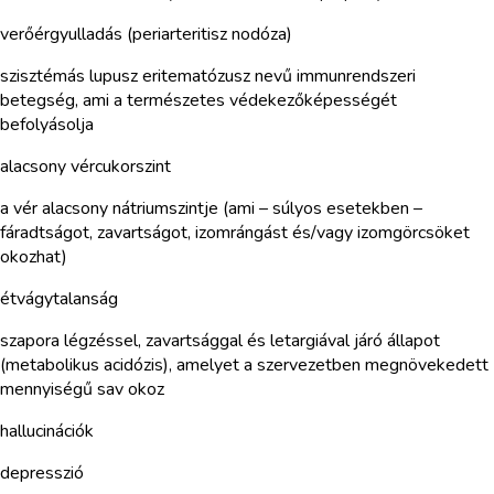
verőérgyulladás (periarteritisz nodóza)
szisztémás lupusz eritematózusz nevű immunrendszeri
betegség, ami a természetes védekezőképességét
befolyásolja
alacsony vércukorszint
a vér alacsony nátriumszintje (ami – súlyos esetekben –
fáradtságot, zavartságot, izomrángást és/vagy izomgörcsöket
okozhat)
étvágytalanság
szapora légzéssel, zavartsággal és letargiával járó állapot
(metabolikus acidózis), amelyet a szervezetben megnövekedett
mennyiségű sav okoz
hallucinációk
depresszió