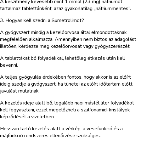
A készítmény kevesebb mint 1 mmol (23 mg) nátriumot
tartalmaz tablettánként, azaz gyakorlatilag „nátriummentes”.
3. Hogyan kell szedni a Sumetrolimot?
A gyógyszert mindig a kezelőorvosa által elmondottaknak
megfelelően alkalmazza. Amennyiben nem biztos az adagolást
illetően, kérdezze meg kezelőorvosát vagy gyógyszerészét.
A tablettákat bő folyadékkal, lehetőleg étkezés után kell
bevenni.
A teljes gyógyulás érdekében fontos, hogy akkor is az előírt
ideig szedje a gyógyszert, ha tünetei az előírt időtartam előtt
javulást mutatnak.
A kezelés ideje alatt bő, legalább napi másfél liter folyadékot
kell fogyasztani, ezzel megelőzheti a szulfonamid-kristályok
képződését a vizeletben.
Hosszan tartó kezelés alatt a vérkép, a vesefunkció és a
májfunkció rendszeres ellenőrzése szükséges.