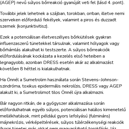
(AGEP) nevű súlyos bőrreakció gyanúját veti fel (lásd 4. pont).
További jelek lehetnek a szájban, torokban, orrban, illetve nemi
szerveken előforduló fekélyek, valamint a piros és duzzadt
szemek (konjunktivitisz).
Ezek a potenciálisan életveszélyes bőrkiütések gyakran
influenzaszerű tünetekkel társulnak, valamint hólyagok vagy
bőrhámlás alakulhat ki testszerte. A súlyos bőrreakciók
előfordulásának kockázata a kezelés első heteiben a
legnagyobb, azonban DRESS esetén akár az alkalmazást
követően 8 héttel is kialakulhatnak.
Ha Önnél a Sumetrolim használata során Stevens–Johnson-
szindróma, toxikus epidermális nekrolízis, DRESS vagy AGEP
alakult ki, a Sumetrolimot tilos Önnél újra alkalmazni.
Bár nagyon ritkán, de a gyógyszer alkalmazása során
előfordulhatnak egyéb súlyos, potenciálisan halálos kimenetelű
mellékhatások, mint például gyors lefolyású (fulmináns)
májnekrózis, vérképeltérések, súlyos túlérzékenységi reakciók
(korai tünetei: más okkal nem magyarázható torokfájás, láz,