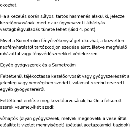
okozhat.
Ha a kezelés során súlyos, tartós hasmenés alakul ki, jelezze
kezelőorvosának, mert ez az úgynevezett álhártyás
vastagbélgyulladás tünete lehet (lásd 4. pont).
Mivel a Sumetrolim fényérzékenységet okozhat, a közvetlen
napfényhatástól tartózkodjon szedése alatt, illetve megfelelő
ruházattal vagy fényvédőszerekkel védekezzen.
Egyéb gyógyszerek és a Sumetrolim
Feltétlenül tájékoztassa kezelőorvosát vagy gyógyszerészét a
jelenleg vagy nemrégiben szedett, valamint szedni tervezett
egyéb gyógyszereiről.
Feltétlenül említse meg kezelőorvosának, ha Ön a felsorolt
szerek valamelyikét szedi:
vízhajtók (olyan gyógyszerek, melyek megnövelik a vese által
előállított vizelet mennyiségét) (például acetazolamid, tiazidok)