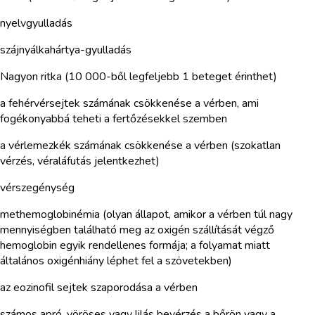
nyelvgyulladás
szájnyálkahártya-gyulladás
Nagyon ritka (10 000-ből legfeljebb 1 beteget érinthet)
a fehérvérsejtek számának csökkenése a vérben, ami
fogékonyabbá teheti a fertőzésekkel szemben
a vérlemezkék számának csökkenése a vérben (szokatlan
vérzés, véraláfutás jelentkezhet)
vérszegénység
methemoglobinémia (olyan állapot, amikor a vérben túl nagy
mennyiségben található meg az oxigén szállítását végző
hemoglobin egyik rendellenes formája; a folyamat miatt
általános oxigénhiány léphet fel a szövetekben)
az eozinofil sejtek szaporodása a vérben
számos apró, vöröses vagy lilás bevérzés a bőrön vagy a