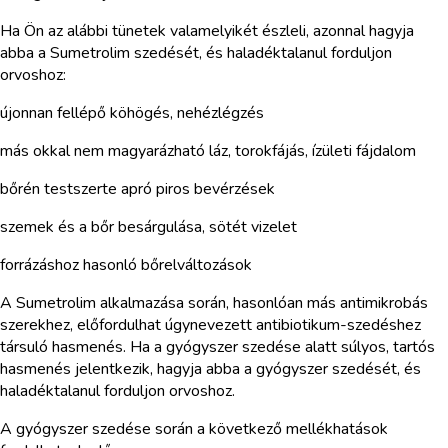
Ha Ön az alábbi tünetek valamelyikét észleli, azonnal hagyja
abba a Sumetrolim szedését, és haladéktalanul forduljon
orvoshoz:
újonnan fellépő köhögés, nehézlégzés
más okkal nem magyarázható láz, torokfájás, ízületi fájdalom
bőrén testszerte apró piros bevérzések
szemek és a bőr besárgulása, sötét vizelet
forrázáshoz hasonló bőrelváltozások
A Sumetrolim alkalmazása során, hasonlóan más antimikrobás
szerekhez, előfordulhat úgynevezett antibiotikum-szedéshez
társuló hasmenés. Ha a gyógyszer szedése alatt súlyos, tartós
hasmenés jelentkezik, hagyja abba a gyógyszer szedését, és
haladéktalanul forduljon orvoshoz.
A gyógyszer szedése során a következő mellékhatások