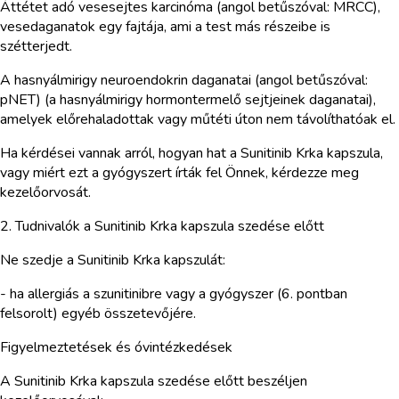
Áttétet adó vesesejtes karcinóma (angol betűszóval: MRCC),
vesedaganatok egy fajtája, ami a test más részeibe is
szétterjedt.
A hasnyálmirigy neuroendokrin daganatai (angol betűszóval:
pNET) (a hasnyálmirigy hormontermelő sejtjeinek daganatai),
amelyek előrehaladottak vagy műtéti úton nem távolíthatóak el.
Ha kérdései vannak arról, hogyan hat a Sunitinib Krka kapszula,
vagy miért ezt a gyógyszert írták fel Önnek, kérdezze meg
kezelőorvosát.
2. Tudnivalók a Sunitinib Krka kapszula szedése előtt
Ne szedje a Sunitinib Krka kapszulát:
- ha allergiás a szunitinibre vagy a gyógyszer (6. pontban
felsorolt) egyéb összetevőjére.
Figyelmeztetések és óvintézkedések
A Sunitinib Krka kapszula szedése előtt beszéljen