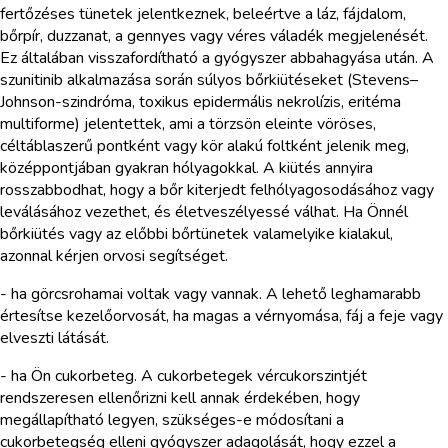
fertőzéses tünetek jelentkeznek, beleértve a láz, fájdalom,
bőrpír, duzzanat, a gennyes vagy véres váladék megjelenését.
Ez általában visszafordítható a gyógyszer abbahagyása után. A
szunitinib alkalmazása során súlyos bőrkiütéseket (Stevens–
Johnson-szindróma, toxikus epidermális nekrolízis, eritéma
multiforme) jelentettek, ami a törzsön eleinte vöröses,
céltáblaszerű pontként vagy kör alakú foltként jelenik meg,
középpontjában gyakran hólyagokkal. A kiütés annyira
rosszabbodhat, hogy a bőr kiterjedt felhólyagosodásához vagy
leválásához vezethet, és életveszélyessé válhat. Ha Önnél
bőrkiütés vagy az előbbi bőrtünetek valamelyike kialakul,
azonnal kérjen orvosi segítséget.
- ha görcsrohamai voltak vagy vannak. A lehető leghamarabb
értesítse kezelőorvosát, ha magas a vérnyomása, fáj a feje vagy
elveszti látását.
- ha Ön cukorbeteg. A cukorbetegek vércukorszintjét
rendszeresen ellenőrizni kell annak érdekében, hogy
megállapítható legyen, szükséges-e módosítani a
cukorbetegség elleni gyógyszer adagolását, hogy ezzel a