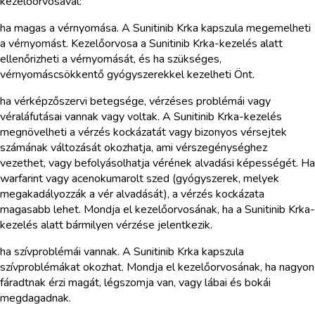
kezelőorvosával:
ha magas a vérnyomása. A Sunitinib Krka kapszula megemelheti
a vérnyomást. Kezelőorvosa a Sunitinib Krka-kezelés alatt
ellenőrizheti a vérnyomását, és ha szükséges,
vérnyomáscsökkentő gyógyszerekkel kezelheti Önt.
ha vérképzőszervi betegsége, vérzéses problémái vagy
véraláfutásai vannak vagy voltak. A Sunitinib Krka-kezelés
megnövelheti a vérzés kockázatát vagy bizonyos vérsejtek
számának változását okozhatja, ami vérszegénységhez
vezethet, vagy befolyásolhatja vérének alvadási képességét. Ha
warfarint vagy acenokumarolt szed (gyógyszerek, melyek
megakadályozzák a vér alvadását), a vérzés kockázata
magasabb lehet. Mondja el kezelőorvosának, ha a Sunitinib Krka-
kezelés alatt bármilyen vérzése jelentkezik.
ha szívproblémái vannak. A Sunitinib Krka kapszula
szívproblémákat okozhat. Mondja el kezelőorvosának, ha nagyon
fáradtnak érzi magát, légszomja van, vagy lábai és bokái
megdagadnak.