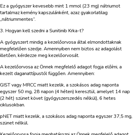
Ez a gyógyszer kevesebb mint 1 mmol (23 mg) nátriumot
tartalmaz kemény kapszulánként, azaz gyakorlatilag
„nátriummentes”.
3. Hogyan kell szedni a Sunitinib Krka-t?
A gyógyszert mindig a kezelőorvosa által elmondottaknak
megfelelően szedje. Amennyiben nem biztos az adagolást
illetően, kérdezze meg kezelőorvosát.
A kezelőorvosa az Önnek megfelelő adagot fogja előírni, a
kezelt daganattípustól függően. Amennyiben:
GIST vagy MRCC miatt kezelik, a szokásos adag naponta
egyszer 50 mg, 28 napon (4 héten) keresztül, amelyet 14 nap
(2 hét) szünet követ (gyógyszerszedés nélkül), 6 hetes
ciklusokban.
pNET miatt kezelik, a szokásos adag naponta egyszer 37,5 mg,
szünet nélkül.
Kezelőorvosa fogja meghatározni az Önnek megfelelő adagot,