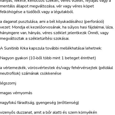
hányás, fekete, kenőcsös széklet, véres vizelet, fejfájás vagy a
mentális állapot megváltozása, vér vagy véres köpet
felköhögése a tüdőből vagy a légutakból.
a daganat pusztulása, ami a bél kilyukadásához (perforáció)
vezet: Mondja el kezelőorvosának, ha súlyos hasi fájdalmai, láza,
hányingere van, hányás, véres széklet jelentkezik Önnél, vagy
megváltoztak a székletürítési szokásai.
A Sunitinib Krka kapszula további mellékhatásai lehetnek:
Nagyon gyakori (10‑ből több mint 1 beteget érinthet)
a vérlemezkék, vörösvértestek és/vagy fehérvérsejtek (például
neutrofilok) számának csökkenése
légszomj
magas vérnyomás
nagyfokú fáradtság, gyengeség (erőtlenség)
vizenyős duzzanat, amit a bőr alatti és szem környékén