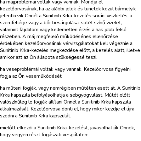
ha májproblémái voltak vagy vannak. Mondja el
kezelőorvosának, ha az alábbi jelek és tünetek közül bármelyik
jelentkezik Önnél a Sunitinib Krka-kezelés során: viszketés, a
szemfehérje vagy a bőr besárgulása, sötét színű vizelet,
valamint fájdalom vagy kellemetlen érzés a has jobb felső
részében. A máj megfelelő működésének ellenőrzése
érdekében kezelőorvosának vérvizsgálatokat kell végeznie a
Sunitinib Krka-kezelés megkezdése előtt, a kezelés alatt, illetve
amikor azt az Ön állapota szükségessé teszi.
ha veseproblémái voltak vagy vannak. Kezelőorvosa figyelni
fogja az Ön veseműködését.
ha műteni fogják, vagy nemrégiben műtéten esett át. A Sunitinib
Krka kapszula befolyásolhatja a sebgyógyulást. Műtét előtt
valószínűleg le fogják állítani Önnél a Sunitinib Krka kapszula
alkalmazását. Kezelőorvosa dönti el, hogy mikor kezdje el újra
szedni a Sunitinib Krka kapszulát.
mielőtt elkezdi a Sunitinib Krka-kezelést, javasolhatják Önnek,
hogy vegyen részt fogászati vizsgálaton: