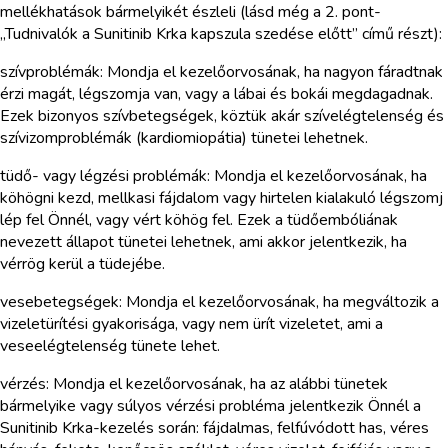
mellékhatások bármelyikét észleli (lásd még a 2. pont-
„Tudnivalók a Sunitinib Krka kapszula szedése előtt” című részt):
szívproblémák: Mondja el kezelőorvosának, ha nagyon fáradtnak
érzi magát, légszomja van, vagy a lábai és bokái megdagadnak.
Ezek bizonyos szívbetegségek, köztük akár szívelégtelenség és
szívizomproblémák (kardiomiopátia) tünetei lehetnek.
tüdő- vagy légzési problémák: Mondja el kezelőorvosának, ha
köhögni kezd, mellkasi fájdalom vagy hirtelen kialakuló légszomj
lép fel Önnél, vagy vért köhög fel. Ezek a tüdőembóliának
nevezett állapot tünetei lehetnek, ami akkor jelentkezik, ha
vérrög kerül a tüdejébe.
vesebetegségek: Mondja el kezelőorvosának, ha megváltozik a
vizeletürítési gyakorisága, vagy nem ürít vizeletet, ami a
veseelégtelenség tünete lehet.
vérzés: Mondja el kezelőorvosának, ha az alábbi tünetek
bármelyike vagy súlyos vérzési probléma jelentkezik Önnél a
Sunitinib Krka-kezelés során: fájdalmas, felfúvódott has, véres