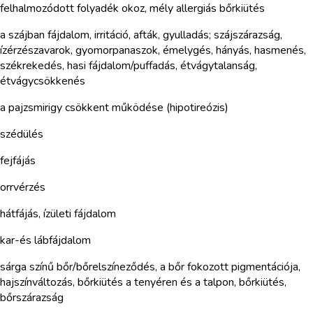
felhalmozódott folyadék okoz, mély allergiás bőrkiütés
a szájban fájdalom, irritáció, afták, gyulladás; szájszárazság,
ízérzészavarok, gyomorpanaszok, émelygés, hányás, hasmenés,
székrekedés, hasi fájdalom/puffadás, étvágytalanság,
étvágycsökkenés
a pajzsmirigy csökkent működése (hipotireózis)
szédülés
fejfájás
orrvérzés
hátfájás, ízületi fájdalom
kar-és lábfájdalom
sárga színű bőr/bőrelszíneződés, a bőr fokozott pigmentációja,
hajszínváltozás, bőrkiütés a tenyéren és a talpon, bőrkiütés,
bőrszárazság