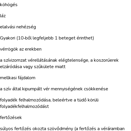
köhögés
láz
elalvási nehézség
Gyakori (10‑ből legfeljebb 1 beteget érinthet)
vérrögök az erekben
a szívizomzat vérellátásának elégtelensége, a koszorúerek
elzáródása vagy szűkülete miatt
mellkasi fájdalom
a szív által kipumpált vér mennyiségének csökkenése
folyadék felhalmozódása, beleértve a tüdő körüli
folyadékfelhalmozódást
fertőzések
súlyos fertőzés okozta szövődmény (a fertőzés a véráramban