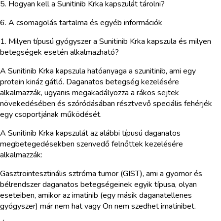
5. Hogyan kell a Sunitinib Krka kapszulát tárolni?
6. A csomagolás tartalma és egyéb információk
1. Milyen típusú gyógyszer a Sunitinib Krka kapszula és milyen
betegségek esetén alkalmazható?
A Sunitinib Krka kapszula hatóanyaga a szunitinib, ami egy
protein kináz gátló. Daganatos betegség kezelésére
alkalmazzák, ugyanis megakadályozza a rákos sejtek
növekedésében és szóródásában résztvevő speciális fehérjék
egy csoportjának működését.
A Sunitinib Krka kapszulát az alábbi típusú daganatos
megbetegedésekben szenvedő felnőttek kezelésére
alkalmazzák:
Gasztrointesztinális sztróma tumor (GIST), ami a gyomor és
bélrendszer daganatos betegségeinek egyik típusa, olyan
eseteiben, amikor az imatinib (egy másik daganatellenes
gyógyszer) már nem hat vagy Ön nem szedhet imatinibet.