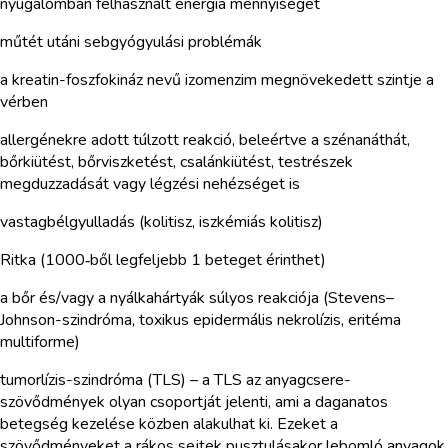
nyugalomban felhasznált energia mennyiségét
műtét utáni sebgyógyulási problémák
a kreatin-foszfokináz nevű izomenzim megnövekedett szintje a
vérben
allergénekre adott túlzott reakció, beleértve a szénanáthát,
bőrkiütést, bőrviszketést, csalánkiütést, testrészek
megduzzadását vagy légzési nehézséget is
vastagbélgyulladás (kolitisz, iszkémiás kolitisz)
Ritka (1000‑ből legfeljebb 1 beteget érinthet)
a bőr és/vagy a nyálkahártyák súlyos reakciója (Stevens–
Johnson-szindróma, toxikus epidermális nekrolízis, eritéma
multiforme)
tumorlízis-szindróma (TLS) – a TLS az anyagcsere-
szövődmények olyan csoportját jelenti, ami a daganatos
betegség kezelése közben alakulhat ki. Ezeket a
szövődményeket a rákos sejtek pusztulásakor lebomló anyagok