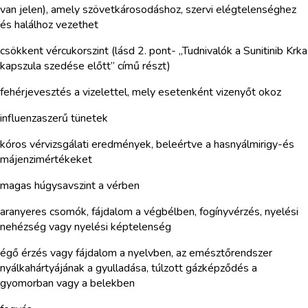
van jelen), amely szövetkárosodáshoz, szervi elégtelenséghez
és halálhoz vezethet
csökkent vércukorszint (lásd 2. pont- „Tudnivalók a Sunitinib Krka
kapszula szedése előtt” című részt)
fehérjevesztés a vizelettel, mely esetenként vizenyőt okoz
influenzaszerű tünetek
kóros vérvizsgálati eredmények, beleértve a hasnyálmirigy-és
májenzimértékeket
magas húgysavszint a vérben
aranyeres csomók, fájdalom a végbélben, fogínyvérzés, nyelési
nehézség vagy nyelési képtelenség
égő érzés vagy fájdalom a nyelvben, az emésztőrendszer
nyálkahártyájának a gyulladása, túlzott gázképződés a
gyomorban vagy a belekben