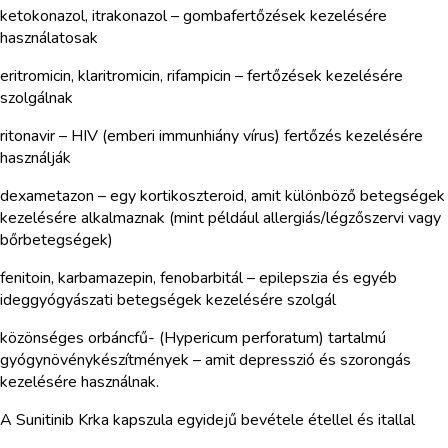
ketokonazol, itrakonazol – gombafertőzések kezelésére
használatosak
eritromicin, klaritromicin, rifampicin – fertőzések kezelésére
szolgálnak
ritonavir – HIV (emberi immunhiány vírus) fertőzés kezelésére
használják
dexametazon – egy kortikoszteroid, amit különböző betegségek
kezelésére alkalmaznak (mint például allergiás/légzőszervi vagy
bőrbetegségek)
fenitoin, karbamazepin, fenobarbitál – epilepszia és egyéb
ideggyógyászati betegségek kezelésére szolgál
közönséges orbáncfű- (Hypericum perforatum) tartalmú
gyógynövénykészítmények – amit depresszió és szorongás
kezelésére használnak.
A Sunitinib Krka kapszula egyidejű bevétele étellel és itallal