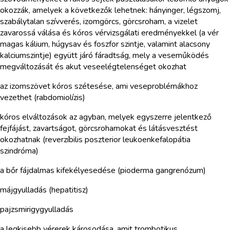
okozzák, amelyek a következők lehetnek: hányinger, légszomj,
szabálytalan szívverés, izomgörcs, görcsroham, a vizelet
zavarossá válása és kóros vérvizsgálati eredményekkel (a vér
magas kálium, húgysav és foszfor szintje, valamint alacsony
kalciumszintje) együtt járó fáradtság, mely a veseműködés
megváltozását és akut veseelégtelenséget okozhat
az izomszövet kóros szétesése, ami veseproblémákhoz
vezethet (rabdomiolízis)
kóros elváltozások az agyban, melyek egyszerre jelentkező
fejfájást, zavartságot, görcsrohamokat és látásvesztést
okozhatnak (reverzíbilis poszterior leukoenkefalopátia
szindróma)
a bőr fájdalmas kifekélyesedése (pioderma gangrenózum)
májgyulladás (hepatitisz)
pajzsmirigygyulladás
a legkisebb vérerek károsodása, amit trombotikus