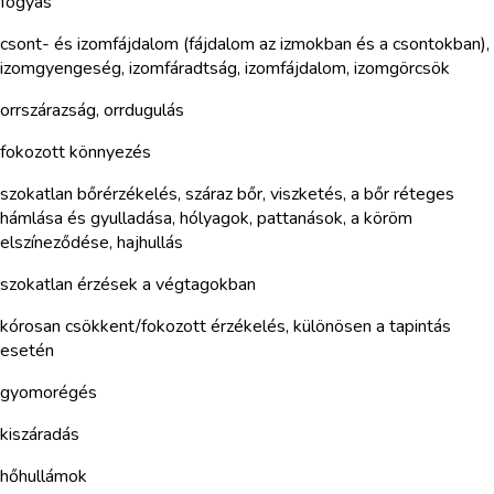
fogyás
csont- és izomfájdalom (fájdalom az izmokban és a csontokban),
izomgyengeség, izomfáradtság, izomfájdalom, izomgörcsök
orrszárazság, orrdugulás
fokozott könnyezés
szokatlan bőrérzékelés, száraz bőr, viszketés, a bőr réteges
hámlása és gyulladása, hólyagok, pattanások, a köröm
elszíneződése, hajhullás
szokatlan érzések a végtagokban
kórosan csökkent/fokozott érzékelés, különösen a tapintás
esetén
gyomorégés
kiszáradás
hőhullámok