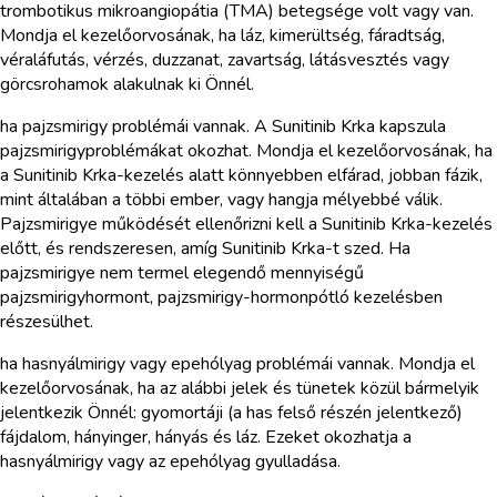
trombotikus mikroangiopátia (TMA) betegsége volt vagy van.
Mondja el kezelőorvosának, ha láz, kimerültség, fáradtság,
véraláfutás, vérzés, duzzanat, zavartság, látásvesztés vagy
görcsrohamok alakulnak ki Önnél.
ha pajzsmirigy problémái vannak. A Sunitinib Krka kapszula
pajzsmirigyproblémákat okozhat. Mondja el kezelőorvosának, ha
a Sunitinib Krka-kezelés alatt könnyebben elfárad, jobban fázik,
mint általában a többi ember, vagy hangja mélyebbé válik.
Pajzsmirigye működését ellenőrizni kell a Sunitinib Krka-kezelés
előtt, és rendszeresen, amíg Sunitinib Krka-t szed. Ha
pajzsmirigye nem termel elegendő mennyiségű
pajzsmirigyhormont, pajzsmirigy-hormonpótló kezelésben
részesülhet.
ha hasnyálmirigy vagy epehólyag problémái vannak. Mondja el
kezelőorvosának, ha az alábbi jelek és tünetek közül bármelyik
jelentkezik Önnél: gyomortáji (a has felső részén jelentkező)
fájdalom, hányinger, hányás és láz. Ezeket okozhatja a
hasnyálmirigy vagy az epehólyag gyulladása.