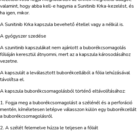
valamint, hogy abba kell-e hagynia a Sunitinib Krka-kezelést, és
ha igen, mikor.
A Sunitinib Krka kapszula bevehető étellel vagy a nélkül is.
A gyógyszer szedése
A szunitinib kapszulákat nem ajánlott a buborékcsomagolás
fóliáján keresztül átnyomni, mert az a kapszula károsodásához
vezetne.
A kapszulát a leválasztott buborékcellából a fólia lehúzásával
távolítsa el.
A kapszula buborékcsomagolásból történő eltávolításához:
1. Fogja meg a buborékcsomagolást a szélénél és a perforáció
mentén, kíméletesen letépve válasszon külön egy buborékcellát
a buborékcsomagolásról.
2. A szélét felemelve húzza le teljesen a fóliát