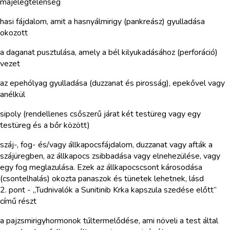
májelégtelenség
hasi fájdalom, amit a hasnyálmirigy (pankreász) gyulladása
okozott
a daganat pusztulása, amely a bél kilyukadásához (perforáció)
vezet
az epehólyag gyulladása (duzzanat és pirosság), epekővel vagy
anélkül
sipoly (rendellenes csőszerű járat két testüreg vagy egy
testüreg és a bőr között)
száj-, fog- és/vagy állkapocsfájdalom, duzzanat vagy afták a
szájüregben, az állkapocs zsibbadása vagy elnehezülése, vagy
egy fog meglazulása. Ezek az állkapocscsont károsodása
(csontelhalás) okozta panaszok és tünetek lehetnek, lásd
2. pont - „Tudnivalók a Sunitinib Krka kapszula szedése előtt”
című részt
a pajzsmirigyhormonok túltermelődése, ami növeli a test által