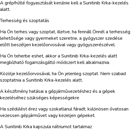
A grépfrútlé fogyasztását kerülnie kell a Sunitinib Krka-kezelés
alatt.
Terhesség és szoptatás
Ha Ön terhes vagy szoptat, illetve, ha fennáll Önnél a terhesség
lehetősége vagy gyermeket szeretne, a gyógyszer szedése
előtt beszéljen kezelőorvosával vagy gyógyszerészével.
Ha Ön teherbe eshet, akkor a Sunitinib Krka-kezelés alatt
megbízható fogamzásgátló módszert kell alkalmaznia.
Közölje kezelőorvosával, ha Ön jelenleg szoptat. Nem szabad
szoptatnia a Sunitinib Krka-kezelés alatt.
A készítmény hatásai a gépjárművezetéshez és a gépek
kezeléséhez szükséges képességekre
Ha szédülést érez vagy szokatlanul fáradt, különösen óvatosan
vezessen gépjárművet vagy kezeljen gépeket.
A Sunitinib Krka kapszula nátriumot tartalmaz