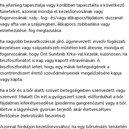
ha jelenleg tapasztalja vagy korábban tapasztalta a következő
tüneteket, azonnal mondja el kezelőorvosának vagy
fogorvosának: száj-, fog- és/vagy állkapocsfájdalom, duzzanat
vagy afta van a szájüregben, állkapocs zsibbadása vagy
elnehezülése, fog meglazulása.
ha nagyobb beavatkozással járó, úgynevezett. invazív fogászati
kezelésen vagy szájsebészeti műtéten kell átesnie, mondja el
fogorvosának, hogy Önt Sunitinib Krka-val kezelik, különösen, ha
biszfoszfonátot is kap vagy kapott intravénásan. A
biszfoszfonátot lehet, hogy egy másik betegségének a
csontrendszert érintő szövődményeinek megelőzésére kapja
vagy kapta.
ha a bőr és a bőr alatti szövet betegségeiben szenvedett vagy
szenved. Mialatt Ön ezt a gyógyszert szedi, előfordulhat a bőr
fájdalmas kifekélyesedése (pioderma gangrenózum) vagy a bőr,
illetve a lágyrészek gyorsan terjedő, akár életveszélyes
fertőzése (nekrotizáló faszciitisz).
Azonnal forduljon kezelőorvosához, ha egy bőrsérülés területén