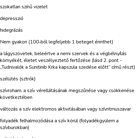
szokatlan színű vizelet
depresszió
hidegrázás
Nem gyakori (100‑ból legfeljebb 1 beteget érinthet)
a lágyszövetek, beleértve a nemi szervek és a végbélnyílás
környékét, életet veszélyeztető fertőzése (lásd 2. pont -
„Tudnivalók a Sunitinib Krka kapszula szedése előtt” című részt)
szélütés (sztrók)
szívroham, a szív vérellátásának megszűnése vagy csökkenése
következtében
változás a szív elektromos aktivitásában vagy szívritmuszavar
folyadék felhalmozódása a szív körül (folyadékgyülem a
szívburokban)