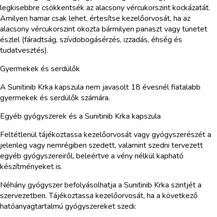
legkisebbre csökkentsék az alacsony vércukorszint kockázatát.
Amilyen hamar csak lehet, értesítse kezelőorvosát, ha az
alacsony vércukorszint okozta bármilyen panaszt vagy tünetet
észlel (fáradtság, szívdobogásérzés, izzadás, éhség és
tudatvesztés).
Gyermekek és serdülők
A Sunitinib Krka kapszula nem javasolt 18 évesnél fiatalabb
gyermekek és serdülők számára.
Egyéb gyógyszerek és a Sunitinib Krka kapszula
Feltétlenül tájékoztassa kezelőorvosát vagy gyógyszerészét a
jelenleg vagy nemrégiben szedett, valamint szedni tervezett
egyéb gyógyszereiről, beleértve a vény nélkül kapható
készítményeket is.
Néhány gyógyszer befolyásolhatja a Sunitinib Krka szintjét a
szervezetben. Tájékoztassa kezelőorvosát, ha a következő
hatóanyagtartalmú gyógyszereket szedi: