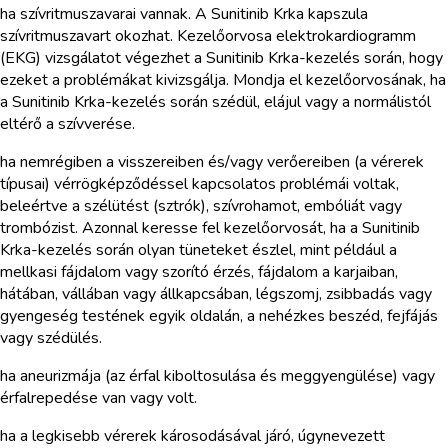
ha szívritmuszavarai vannak. A Sunitinib Krka kapszula
szívritmuszavart okozhat. Kezelőorvosa elektrokardiogramm
(EKG) vizsgálatot végezhet a Sunitinib Krka-kezelés során, hogy
ezeket a problémákat kivizsgálja. Mondja el kezelőorvosának, ha
a Sunitinib Krka-kezelés során szédül, elájul vagy a normálistól
eltérő a szívverése.
ha nemrégiben a visszereiben és/vagy verőereiben (a vérerek
típusai) vérrögképződéssel kapcsolatos problémái voltak,
beleértve a szélütést (sztrók), szívrohamot, embóliát vagy
trombózist. Azonnal keresse fel kezelőorvosát, ha a Sunitinib
Krka-kezelés során olyan tüneteket észlel, mint például a
mellkasi fájdalom vagy szorító érzés, fájdalom a karjaiban,
hátában, vállában vagy állkapcsában, légszomj, zsibbadás vagy
gyengeség testének egyik oldalán, a nehézkes beszéd, fejfájás
vagy szédülés.
ha aneurizmája (az érfal kiboltosulása és meggyengülése) vagy
érfalrepedése van vagy volt.
ha a legkisebb vérerek károsodásával járó, úgynevezett