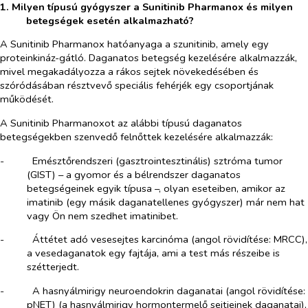
1. Milyen típusú gyógyszer a Sunitinib Pharmanox és milyen
betegségek esetén alkalmazható?
A Sunitinib Pharmanox hatóanyaga a szunitinib, amely egy
proteinkináz-gátló. Daganatos betegség kezelésére alkalmazzák,
mivel megakadályozza a rákos sejtek növekedésében és
szóródásában résztvevő speciális fehérjék egy csoportjának
működését.
A Sunitinib Pharmanoxot az alábbi típusú daganatos
betegségekben szenvedő felnőttek kezelésére alkalmazzák:
-​
Emésztőrendszeri (gasztrointesztinális) sztróma tumor
(GIST) – a gyomor és a bélrendszer daganatos
betegségeinek egyik típusa –, olyan eseteiben, amikor az
imatinib (egy másik daganatellenes gyógyszer) már nem hat
vagy Ön nem szedhet imatinibet.
-​
Áttétet adó vesesejtes karcinóma (angol rövidítése: MRCC),
a vesedaganatok egy fajtája, ami a test más részeibe is
szétterjedt.
-​
A hasnyálmirigy neuroendokrin daganatai (angol rövidítése:
pNET) (a hasnyálmirigy hormontermelő sejtjeinek daganatai),