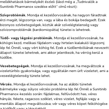
mellékhatások bármelyikét észleli (lásd még a „Tudnivalók a
Sunitinib Pharmanox szedése előtt”
című részt):
Szívproblémák.
Mondja el kezelőorvosának, ha nagyon fáradtnak
érzi magát, légszomja van, vagy a lába és bokája bedagadt. Ezek
bizonyos szívbetegségek, köztük akár szívelégtelenség vagy
szívizomproblémák (kardiomiopátia) tünetei is lehetnek.
Tüdő- vagy légzési problémák.
Mondja el kezelőorvosának, ha
köhögni kezd, mellkasi fájdalom vagy hirtelen kialakuló légszomj
lép fel Önnél, vagy vért köhög fel. Ezek a tüdőembóliának nevezett
állapot tünetei lehetnek, ami akkor jelentkezik, ha vérrög kerül a
tüdőbe.
Vesebetegségek.
Mondja el kezelőorvosának, ha megváltozik a
vizeletürítés gyakorisága, vagy egyáltalán nem ürít vizeletet, ami a
veseelégtelenség tünete lehet.
Vérzés.
Mondja el kezelőorvosának, ha az alábbi tünetek
bármelyike vagy súlyos vérzési probléma lép fel Önnél a Sunitinib
Pharmanox-kezelés során: fájdalmas, felfúvódott has, véres
hányás, fekete, ragacsos széklet, véres vizelet, fejfájás vagy a
mentális állapot megváltozása; vér vagy véres köpet felköhögése
a tüdőből vagy a légutakból.