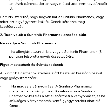
amelyek előrehaladottak vagy műtéti úton nem távolíthatók
el.
Ha tudni szeretné, hogy hogyan hat a Sunitinib Pharmanox, vagy
miért ezt a gyógyszert írták fel Önnek, kérdezze meg
kezelőorvosát!
2. Tudnivalók a Sunitinib Pharmanox szedése előtt
Ne szedje a Sunitinib Pharmanoxot:
-​
ha allergiás a szunitinibre vagy a Sunitinib Pharmanox (6.
pontban felsorolt) egyéb összetevőjére.
Figyelmeztetések és óvintézkedések
A Sunitinib Pharmanox szedése előtt beszéljen kezelőorvosával
vagy gyógyszerészével:
-​
Ha magas a vérnyomása.
A Sunitinib Pharmanox
megemelheti a vérnyomást. Kezelőorvosa a Sunitinib
Pharmanox-kezelés alatt ellenőrizheti a vérnyomását, és ha
szükséges, vérnyomáscsökkentő gyógyszereket írhat elő
Önnek.