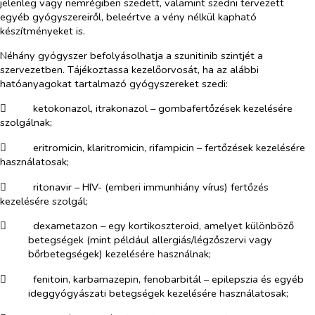
jelenleg vagy nemrégiben szedett, valamint szedni tervezett
egyéb gyógyszereiről, beleértve a vény nélkül kapható
készítményeket is.
Néhány gyógyszer befolyásolhatja a szunitinib szintjét a
szervezetben. Tájékoztassa kezelőorvosát, ha az alábbi
hatóanyagokat tartalmazó gyógyszereket szedi:
​
ketokonazol, itrakonazol – gombafertőzések kezelésére
szolgálnak;
​
eritromicin, klaritromicin, rifampicin – fertőzések kezelésére
használatosak;
​
ritonavir – HIV- (emberi immunhiány vírus) fertőzés
kezelésére szolgál;
​
dexametazon – egy kortikoszteroid, amelyet különböző
betegségek (mint például allergiás/légzőszervi vagy
bőrbetegségek) kezelésére használnak;
​
fenitoin, karbamazepin, fenobarbitál – epilepszia és egyéb
ideggyógyászati betegségek kezelésére használatosak;