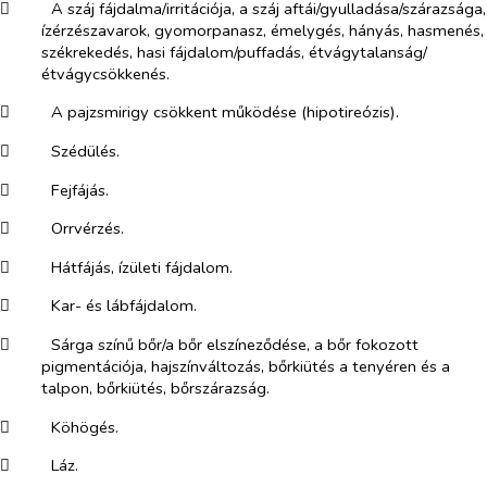
​
A száj fájdalma/irritációja, a száj aftái/gyulladása/szárazsága,
ízérzészavarok, gyomorpanasz, émelygés, hányás, hasmenés,
székrekedés, hasi fájdalom/puffadás, étvágytalanság/
étvágycsökkenés.
​
A pajzsmirigy csökkent működése (hipotireózis).
​
Szédülés.
​
Fejfájás.
​
Orrvérzés.
​
Hátfájás, ízületi fájdalom.
​
Kar- és lábfájdalom.
​
Sárga színű bőr/a bőr elszíneződése, a bőr fokozott
pigmentációja, hajszínváltozás, bőrkiütés a tenyéren és a
talpon, bőrkiütés, bőrszárazság.
​
Köhögés.
​
Láz.