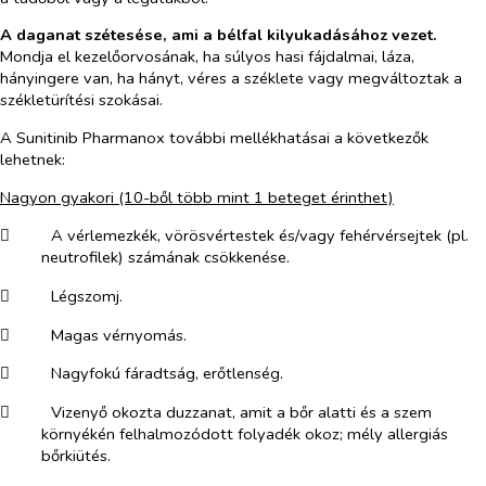
A daganat szétesése, ami a bélfal kilyukadásához vezet.
Mondja el kezelőorvosának, ha súlyos hasi fájdalmai, láza,
hányingere van, ha hányt, véres a széklete vagy megváltoztak a
székletürítési szokásai.
A Sunitinib Pharmanox további mellékhatásai a következők
lehetnek:
Nagyon gyakori
(10-ből több mint 1 beteget érinthet)
​
A vérlemezkék, vörösvértestek és/vagy fehérvérsejtek (pl.
neutrofilek) számának csökkenése.
​
Légszomj.
​
Magas vérnyomás.
​
Nagyfokú fáradtság, erőtlenség.
​
Vizenyő okozta duzzanat, amit a bőr alatti és a szem
környékén felhalmozódott folyadék okoz; mély allergiás
bőrkiütés.