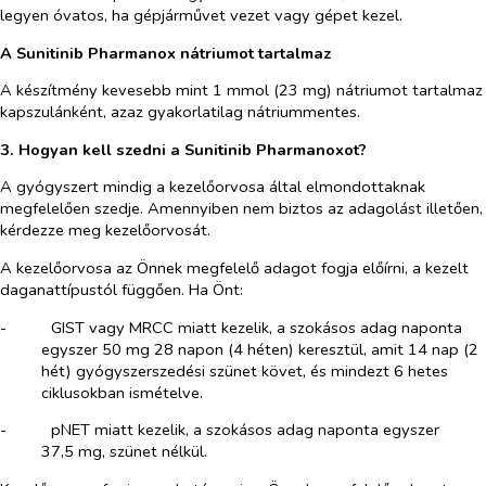
legyen óvatos, ha gépjárművet vezet vagy gépet kezel.
A Sunitinib Pharmanox nátriumot tartalmaz
A készítmény kevesebb mint 1 mmol (23 mg) nátriumot tartalmaz
kapszulánként, azaz gyakorlatilag nátriummentes.
3. Hogyan kell szedni a Sunitinib Pharmanoxot?
A gyógyszert mindig a kezelőorvosa által elmondottaknak
megfelelően szedje. Amennyiben nem biztos az adagolást illetően,
kérdezze meg kezelőorvosát.
A kezelőorvosa az Önnek megfelelő adagot fogja előírni, a kezelt
daganattípustól függően. Ha Önt:
-​
GIST vagy MRCC miatt kezelik, a szokásos adag naponta
egyszer 50 mg 28 napon (4 héten) keresztül, amit 14 nap (2
hét) gyógyszerszedési szünet követ, és mindezt 6 hetes
ciklusokban ismételve.
-​
pNET miatt kezelik, a szokásos adag naponta egyszer
37,5 mg, szünet nélkül.