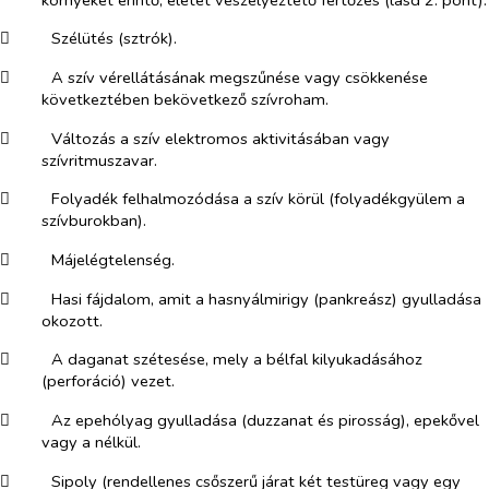
​
Szélütés (sztrók).
​
A szív vérellátásának megszűnése vagy csökkenése
következtében bekövetkező szívroham.
​
Változás a szív elektromos aktivitásában vagy
szívritmuszavar.
​
Folyadék felhalmozódása a szív körül (folyadékgyülem a
szívburokban).
​
Májelégtelenség.
​
Hasi fájdalom, amit a hasnyálmirigy (pankreász) gyulladása
okozott.
​
A daganat szétesése, mely a bélfal kilyukadásához
(perforáció) vezet.
​
Az epehólyag gyulladása (duzzanat és pirosság), epekővel
vagy a nélkül.
​
Sipoly (rendellenes csőszerű járat két testüreg vagy egy