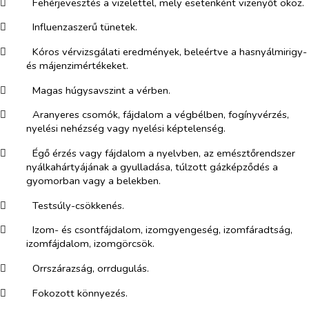
​
Fehérjevesztés a vizelettel, mely esetenként vizenyőt okoz.
​
Influenzaszerű tünetek.
​
Kóros vérvizsgálati eredmények, beleértve a hasnyálmirigy-
és májenzimértékeket.
​
Magas húgysavszint a vérben.
​
Aranyeres csomók, fájdalom a végbélben, fogínyvérzés,
nyelési nehézség vagy nyelési képtelenség.
​
Égő érzés vagy fájdalom a nyelvben, az emésztőrendszer
nyálkahártyájának a gyulladása, túlzott gázképződés a
gyomorban vagy a belekben.
​
Testsúly-csökkenés.
​
Izom- és csontfájdalom, izomgyengeség, izomfáradtság,
izomfájdalom, izomgörcsök.
​
Orrszárazság, orrdugulás.
​
Fokozott könnyezés.