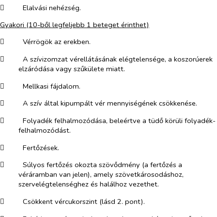
​
Elalvási nehézség.
Gyakori
(10-ből legfeljebb 1 beteget érinthet)
​
Vérrögök az erekben.
​
A szívizomzat vérellátásának elégtelensége, a koszorúerek
elzáródása vagy szűkülete miatt.
​
Mellkasi fájdalom.
​
A szív által kipumpált vér mennyiségének csökkenése.
​
Folyadék felhalmozódása, beleértve a tüdő körüli folyadék-
felhalmozódást.
​
Fertőzések.
​
Súlyos fertőzés okozta szövődmény (a fertőzés a
véráramban van jelen), amely szövetkárosodáshoz,
szervelégtelenséghez és halálhoz vezethet.
​
Csökkent vércukorszint (lásd 2. pont).