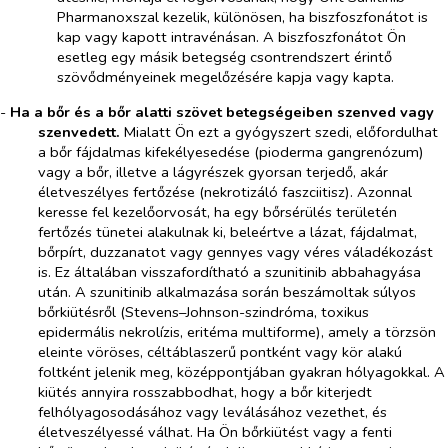
Pharmanoxszal kezelik, különösen, ha biszfoszfonátot is
kap vagy kapott intravénásan. A biszfoszfonátot Ön
esetleg egy másik betegség csontrendszert érintő
szövődményeinek megelőzésére kapja vagy kapta.
-
Ha a bőr és a bőr alatti szövet betegségeiben szenved vagy
szenvedett.
Mialatt Ön ezt a gyógyszert szedi, előfordulhat
a bőr fájdalmas kifekélyesedése (pioderma gangrenózum)
vagy a bőr, illetve a lágyrészek gyorsan terjedő, akár
életveszélyes fertőzése (nekrotizáló faszciitisz). Azonnal
keresse fel kezelőorvosát, ha egy bőrsérülés területén
fertőzés tünetei alakulnak ki, beleértve a lázat, fájdalmat,
bőrpírt, duzzanatot vagy gennyes vagy véres váladékozást
is. Ez általában visszafordítható a szunitinib abbahagyása
után. A szunitinib alkalmazása során beszámoltak súlyos
bőrkiütésről (Stevens–Johnson-szindróma, toxikus
epidermális nekrolízis, eritéma multiforme), amely a törzsön
eleinte vöröses, céltáblaszerű pontként vagy kör alakú
foltként jelenik meg, középpontjában gyakran hólyagokkal. A
kiütés annyira rosszabbodhat, hogy a bőr kiterjedt
felhólyagosodásához vagy leválásához vezethet, és
életveszélyessé válhat. Ha Ön bőrkiütést vagy a fenti