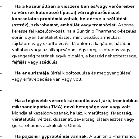
-​
Ha a közelmúltban a visszereiben és/vagy verőereiben
(a vérerek különböző típusai) vérrögképződéssel
kapcsolatos problémái voltak, beleértve a szélütést
(sztrók), szívrohamot, embóliát vagy trombózist.
Azonnal
keresse fel kezelőorvosát, ha a Sunitinib Pharmanox-kezelés
során olyan tüneteket észlel, mint például a mellkasi
fájdalom vagy szorító érzés, fájdalom a karjában, hátában,
vállában vagy az állkapcsában, légszomj, zsibbadás vagy
gyengeség testének egyik oldalán, a beszéd nehezítettsége,
fejfájás vagy szédülés.
-​
Ha aneurizmája
(érfal kiboltosulása és meggyengülése)
vagy érfalrepedése van vagy volt.
-​
-​
Ha a legkisebb vérerek károsodásával járó, trombotikus
mikroangiopátia (TMA) nevű betegsége van vagy volt.
Mondja el kezelőorvosának, ha láz, kimerültség, fáradtság,
véraláfutás, vérzés, duzzanat, zavartság, látásvesztés vagy
görcsrohamok alakulnak ki Önnél.
-​
Ha pajzsmirigyproblémái vannak.
A Sunitinib Pharmanox