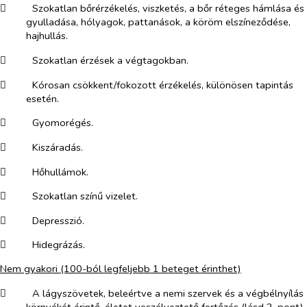
​
Szokatlan bőrérzékelés, viszketés, a bőr réteges hámlása és
gyulladása, hólyagok, pattanások, a köröm elszíneződése,
hajhullás.
​
Szokatlan érzések a végtagokban.
​
Kórosan csökkent/fokozott érzékelés, különösen tapintás
esetén.
​
Gyomorégés.
​
Kiszáradás.
​
Hőhullámok.
​
Szokatlan színű vizelet.
​
Depresszió.
​
Hidegrázás.
Nem gyakori
(100-ból legfeljebb 1 beteget érinthet)
​
A lágyszövetek, beleértve a nemi szervek és a végbélnyílás
környékét érintő, életet veszélyeztető fertőzés (lásd 2. pont).