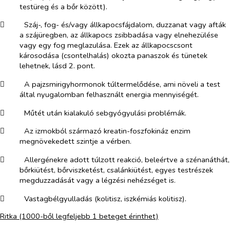
testüreg és a bőr között).
​
Száj-, fog- és/vagy állkapocsfájdalom, duzzanat vagy afták
a szájüregben, az állkapocs zsibbadása vagy elnehezülése
vagy egy fog meglazulása. Ezek az állkapocscsont
károsodása (csontelhalás) okozta panaszok és tünetek
lehetnek, lásd 2. pont.
​
A pajzsmirigyhormonok túltermelődése, ami növeli a test
által nyugalomban felhasznált energia mennyiségét.
​
Műtét után kialakuló sebgyógyulási problémák.
​
Az izmokból származó kreatin-foszfokináz enzim
megnövekedett szintje a vérben.
​
Allergénekre adott túlzott reakció, beleértve a szénanáthát,
bőrkiütést, bőrviszketést, csalánkiütést, egyes testrészek
megduzzadását vagy a légzési nehézséget is.
​
Vastagbélgyulladás (kolitisz, iszkémiás kolitisz).
Ritka
(1000-ből legfeljebb 1 beteget érinthet)