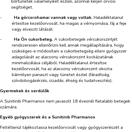
bőrtünetek valamelyikét észleli, azonnal kérjen orvosi
segítséget.
-​
Ha görcsrohamai vannak vagy voltak.
Haladéktalanul
értesítse kezelőorvosát, ha magas a vérnyomása, fáj a feje
vagy elveszti látását.
-​
Ha Ön cukorbeteg.
A cukorbetegek vércukorszintjét
rendszeresen ellenőrizni kell annak megállapítására, hogy
szükséges-e módosítani a cukorbetegség elleni gyógyszer
adagolását az alacsony vércukorszint kockázatának
minimalizálása céljából. Haladéktalanul értesítse
kezelőorvosát, ha az alacsony vércukorszint okozta
bármilyen panaszt vagy tünetet észlel (fáradtság,
szívdobogásérzés, izzadás, éhség és tudatvesztés).
Gyermekek és serdülők
A Sunitinib Pharmanox nem javasolt 18 évesnél fiatalabb betegek
számára.
Egyéb gyógyszerek és a Sunitinib Pharmanox
Feltétlenül tájékoztassa kezelőorvosát vagy gyógyszerészét a