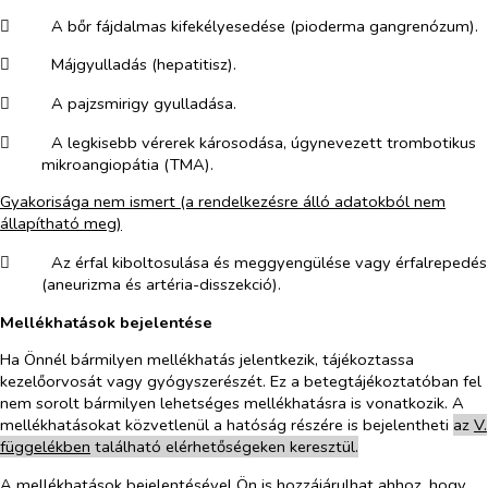
​
A bőr fájdalmas kifekélyesedése (pioderma gangrenózum).
​
Májgyulladás (hepatitisz).
​
A pajzsmirigy gyulladása.
​
A legkisebb vérerek károsodása, úgynevezett trombotikus
mikroangiopátia (TMA).
Gyakorisága nem ismert
(a rendelkezésre álló adatokból nem
állapítható meg)
​
Az érfal kiboltosulása és meggyengülése vagy érfalrepedés
(aneurizma és artéria-disszekció).
Mellékhatások bejelentése
Ha Önnél bármilyen mellékhatás jelentkezik, tájékoztassa
kezelőorvosát vagy gyógyszerészét. Ez a betegtájékoztatóban fel
nem sorolt bármilyen lehetséges mellékhatásra is vonatkozik. A
mellékhatásokat közvetlenül a hatóság részére is bejelentheti
az
V.
függelékben
található elérhetőségeken keresztül.
A mellékhatások bejelentésével Ön is hozzájárulhat ahhoz, hogy