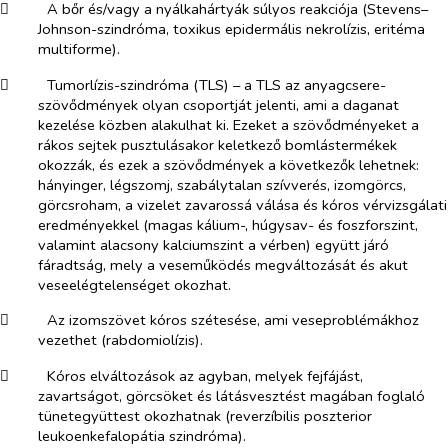
​
A bőr és/vagy a nyálkahártyák súlyos reakciója (Stevens–
Johnson-szindróma, toxikus epidermális nekrolízis, eritéma
multiforme).
​
Tumorlízis-szindróma (TLS) – a TLS az anyagcsere-
szövődmények olyan csoportját jelenti, ami a daganat
kezelése közben alakulhat ki. Ezeket a szövődményeket a
rákos sejtek pusztulásakor keletkező bomlástermékek
okozzák, és ezek a szövődmények a következők lehetnek:
hányinger, légszomj, szabálytalan szívverés, izomgörcs,
görcsroham, a vizelet zavarossá válása és kóros vérvizsgálati
eredményekkel (magas kálium-, húgysav- és foszforszint,
valamint alacsony kalciumszint a vérben) együtt járó
fáradtság, mely a veseműködés megváltozását és akut
veseelégtelenséget okozhat.
​
Az izomszövet kóros szétesése, ami veseproblémákhoz
vezethet (rabdomiolízis).
​
Kóros elváltozások az agyban, melyek fejfájást,
zavartságot, görcsöket és látásvesztést magában foglaló
tünetegyüttest okozhatnak (reverzíbilis poszterior
leukoenkefalopátia szindróma).