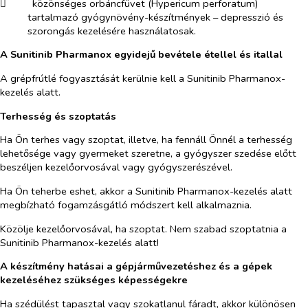
​
közönséges orbáncfüvet (
Hypericum perforatum
)
tartalmazó gyógynövény-készítmények – depresszió és
szorongás kezelésére használatosak.
A Sunitinib Pharmanox egyidejű bevétele étellel és itallal
A grépfrútlé fogyasztását kerülnie kell a Sunitinib Pharmanox-
kezelés alatt.
Terhesség és szoptatás
Ha Ön terhes vagy szoptat, illetve, ha fennáll Önnél a terhesség
lehetősége vagy gyermeket szeretne, a gyógyszer szedése előtt
beszéljen kezelőorvosával vagy gyógyszerészével.
Ha Ön teherbe eshet, akkor a Sunitinib Pharmanox-kezelés alatt
megbízható fogamzásgátló módszert kell alkalmaznia.
Közölje kezelőorvosával, ha szoptat. Nem szabad szoptatnia a
Sunitinib Pharmanox-kezelés alatt!
A készítmény hatásai a gépjárművezetéshez és a gépek
kezeléséhez szükséges képességekre
Ha szédülést tapasztal vagy szokatlanul fáradt, akkor különösen