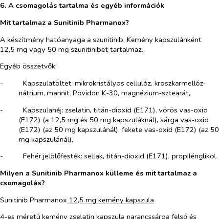
6. A csomagolás tartalma és egyéb információk
Mit tartalmaz a Sunitinib Pharmanox?
A készítmény hatóanyaga a szunitinib. Kemény kapszulánként
12,5 mg vagy 50 mg szunitinibet tartalmaz.
Egyéb összetvők:
-​
Kapszulatöltet:
mikrokristályos cellulóz, kroszkarmellóz-
nátrium, mannit, Povidon K-30, magnézium-sztearát,
-​
Kapszulahéj:
zselatin, titán-dioxid (E171), vörös vas-oxid
(E172) (a 12,5 mg és 50 mg kapszuláknál), sárga vas-oxid
(E172) (az 50 mg kapszulánál), fekete vas-oxid (E172) (az 50
mg kapszulánál),
-​
Fehér jelölőfesték:
sellak, titán-dioxid (E171), propilénglikol.
Milyen a Sunitinib Pharmanox külleme és mit tartalmaz a
csomagolás?
Sunitinib Pharmanox
12,5 mg kemény kapszula
4-es méretű kemény zselatin kapszula narancssárga felső és