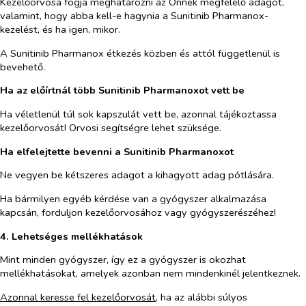
Kezelőorvosa fogja meghatározni az Önnek megfelelő adagot,
valamint, hogy abba kell-e hagynia a Sunitinib Pharmanox-
kezelést, és ha igen, mikor.
A Sunitinib Pharmanox étkezés közben és attól függetlenül is
bevehető.
Ha az előírtnál több
Sunitinib Pharmanoxot vett be
Ha véletlenül túl sok kapszulát vett be, azonnal tájékoztassa
kezelőorvosát! Orvosi segítségre lehet szüksége.
Ha elfelejtette bevenni a Sunitinib Pharmanoxot
Ne vegyen be kétszeres adagot a kihagyott adag pótlására.
Ha bármilyen egyéb kérdése van a gyógyszer alkalmazása
kapcsán, forduljon kezelőorvosához vagy gyógyszerészéhez!
4. Lehetséges mellékhatások
Mint minden gyógyszer, így ez a gyógyszer is okozhat
mellékhatásokat, amelyek azonban nem mindenkinél jelentkeznek.
Azonnal keresse fel kezelőorvosát,
ha az alábbi súlyos