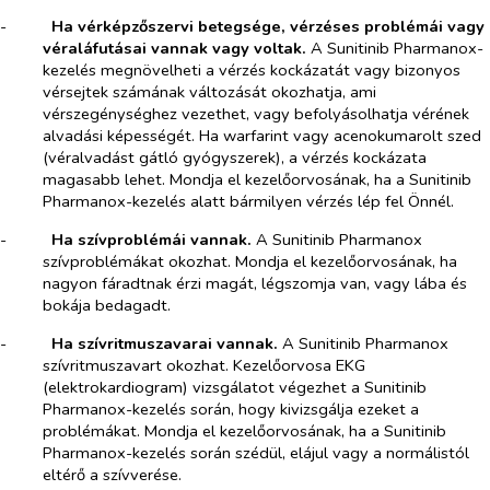
-​
Ha vérképzőszervi betegsége, vérzéses problémái vagy
véraláfutásai vannak vagy voltak.
A Sunitinib Pharmanox-
kezelés megnövelheti a vérzés kockázatát vagy bizonyos
vérsejtek számának változását okozhatja, ami
vérszegénységhez vezethet, vagy befolyásolhatja vérének
alvadási képességét. Ha warfarint vagy acenokumarolt szed
(véralvadást gátló gyógyszerek), a vérzés kockázata
magasabb lehet. Mondja el kezelőorvosának, ha a Sunitinib
Pharmanox-kezelés alatt bármilyen vérzés lép fel Önnél.
-​
Ha szívproblémái vannak.
A Sunitinib Pharmanox
szívproblémákat okozhat. Mondja el kezelőorvosának, ha
nagyon fáradtnak érzi magát, légszomja van, vagy lába és
bokája bedagadt.
-​
Ha szívritmuszavarai vannak.
A Sunitinib Pharmanox
szívritmuszavart okozhat. Kezelőorvosa EKG
(elektrokardiogram) vizsgálatot végezhet a Sunitinib
Pharmanox-kezelés során, hogy kivizsgálja ezeket a
problémákat. Mondja el kezelőorvosának, ha a Sunitinib
Pharmanox-kezelés során szédül, elájul vagy a normálistól
eltérő a szívverése.