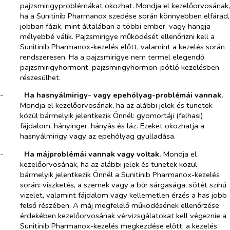
pajzsmirigyproblémákat okozhat. Mondja el kezelőorvosának,
ha a Sunitinib Pharmanox szedése során könnyebben elfárad,
jobban fázik, mint általában a többi ember, vagy hangja
mélyebbé válik. Pajzsmirigye működését ellenőrizni kell a
Sunitinib Pharmanox-kezelés előtt, valamint a kezelés során
rendszeresen. Ha a pajzsmirigye nem termel elegendő
pajzsmirigyhormont, pajzsmirigyhormon-pótló kezelésben
részesülhet.
-​
Ha hasnyálmirigy- vagy epehólyag-problémái vannak.
Mondja el kezelőorvosának, ha az alábbi jelek és tünetek
közül bármelyik jelentkezik Önnél: gyomortáji (felhasi)
fájdalom, hányinger, hányás és láz. Ezeket okozhatja a
hasnyálmirigy vagy az epehólyag gyulladása.
-​
Ha májproblémái vannak vagy voltak.
Mondja el
kezelőorvosának, ha az alábbi jelek és tünetek közül
bármelyik jelentkezik Önnél a Sunitinib Pharmanox-kezelés
során: viszketés, a szemek vagy a bőr sárgasága, sötét színű
vizelet, valamint fájdalom vagy kellemetlen érzés a has jobb
felső részében. A máj megfelelő működésének ellenőrzése
érdekében kezelőorvosának vérvizsgálatokat kell végeznie a
Sunitinib Pharmanox-kezelés megkezdése előtt, a kezelés