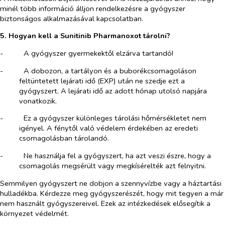
minél több információ álljon rendelkezésre a gyógyszer
biztonságos alkalmazásával kapcsolatban.
5. Hogyan kell a Sunitinib Pharmanoxot tárolni?
-​
A gyógyszer gyermekektől elzárva tartandó!
-​
A dobozon, a tartályon és a buborékcsomagoláson
feltüntetett lejárati idő (EXP) után ne szedje ezt a
gyógyszert. A lejárati idő az adott hónap utolsó napjára
vonatkozik.
-​
Ez a gyógyszer különleges tárolási hőmérsékletet nem
igényel. A fénytől való védelem érdekében az eredeti
csomagolásban tárolandó.
-​
Ne használja fel a gyógyszert, ha azt veszi észre, hogy a
csomagolás megsérült vagy megkísérelték azt felnyitni.
Semmilyen gyógyszert ne dobjon a szennyvízbe vagy a háztartási
hulladékba. Kérdezze meg gyógyszerészét, hogy mit tegyen a már
nem használt gyógyszereivel. Ezek az intézkedések elősegítik a
környezet védelmét.