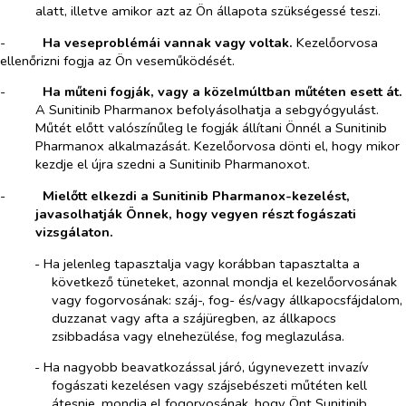
alatt, illetve amikor azt az Ön állapota szükségessé teszi.
-​
Ha veseproblémái vannak vagy voltak.
Kezelőorvosa
ellenőrizni fogja az Ön veseműködését.
-​
Ha műteni fogják, vagy a közelmúltban műtéten esett át.
A Sunitinib Pharmanox befolyásolhatja a sebgyógyulást.
Műtét előtt valószínűleg le fogják állítani Önnél a Sunitinib
Pharmanox alkalmazását. Kezelőorvosa dönti el, hogy mikor
kezdje el újra szedni a Sunitinib Pharmanoxot.
-​
Mielőtt elkezdi a Sunitinib Pharmanox-kezelést,
javasolhatják Önnek, hogy vegyen részt fogászati
vizsgálaton.
-​
Ha jelenleg tapasztalja vagy korábban tapasztalta a
következő tüneteket, azonnal mondja el kezelőorvosának
vagy fogorvosának: száj-, fog- és/vagy állkapocsfájdalom,
duzzanat vagy afta a szájüregben, az állkapocs
zsibbadása vagy elnehezülése, fog meglazulása.
-​
Ha nagyobb beavatkozással járó, úgynevezett invazív
fogászati kezelésen vagy szájsebészeti műtéten kell
átesnie, mondja el fogorvosának, hogy Önt Sunitinib