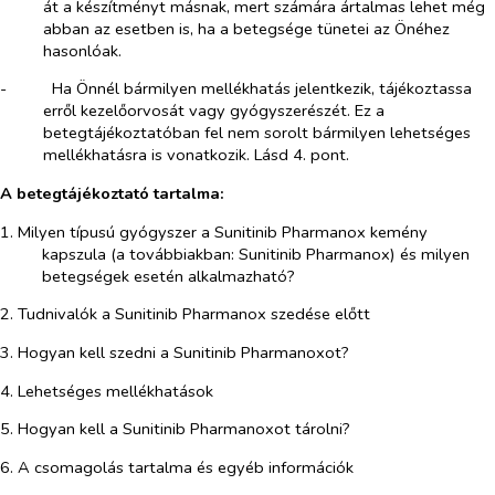
át a készítményt másnak, mert számára ártalmas lehet még
abban az esetben is, ha a betegsége tünetei az Önéhez
hasonlóak.
-​
Ha Önnél bármilyen mellékhatás jelentkezik, tájékoztassa
erről kezelőorvosát vagy gyógyszerészét. Ez a
betegtájékoztatóban fel nem sorolt bármilyen lehetséges
mellékhatásra is vonatkozik. Lásd 4. pont.
A betegtájékoztató tartalma:
1.
Milyen típusú gyógyszer a Sunitinib Pharmanox kemény
kapszula (a továbbiakban: Sunitinib Pharmanox) és milyen
betegségek esetén alkalmazható?
2. Tudnivalók a Sunitinib Pharmanox szedése előtt
3. Hogyan kell szedni a Sunitinib Pharmanoxot?
4. Lehetséges mellékhatások
5. Hogyan kell a Sunitinib Pharmanoxot tárolni?
6. A csomagolás tartalma és egyéb információk