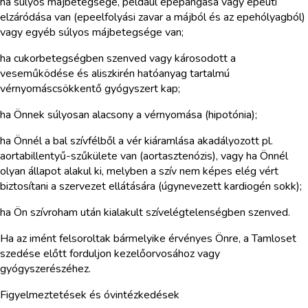
ha súlyos májbetegsége, például epepangása vagy epeúti
elzáródása van (epeelfolyási zavar a májból és az epehólyagból)
vagy egyéb súlyos májbetegsége van;
ha cukorbetegségben szenved vagy károsodott a
veseműködése és aliszkirén hatóanyag tartalmú
vérnyomáscsökkentő gyógyszert kap;
ha Önnek súlyosan alacsony a vérnyomása (hipotónia);
ha Önnél a bal szívfélből a vér kiáramlása akadályozott pl.
aortabillentyű-szűkülete van (aortasztenózis), vagy ha Önnél
olyan állapot alakul ki, melyben a szív nem képes elég vért
biztosítani a szervezet ellátására (úgynevezett kardiogén sokk);
ha Ön szívroham után kialakult szívelégtelenségben szenved.
Ha az imént felsoroltak bármelyike érvényes Önre, a Tamloset
szedése előtt forduljon kezelőorvosához vagy
gyógyszerészéhez.
Figyelmeztetések és óvintézkedések