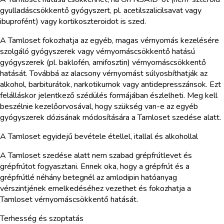
gyulladáscsökkentő gyógyszert, pl. acetilszalicilsavat vagy
ibuprofént) vagy kortikoszteroidot is szed.
A Tamloset fokozhatja az egyéb, magas vérnyomás kezelésére
szolgáló gyógyszerek vagy vérnyomáscsökkentő hatású
gyógyszerek (pl. baklofén, amifosztin) vérnyomáscsökkentő
hatását. Továbbá az alacsony vérnyomást súlyosbíthatják az
alkohol, barbiturátok, narkotikumok vagy antidepresszánsok. Ezt
felálláskor jelentkező szédülés formájában észlelheti. Meg kell
beszélnie kezelőorvosával, hogy szükség van-e az egyéb
gyógyszerek dózisának módosítására a Tamloset szedése alatt.
A Tamloset egyidejű bevétele étellel, itallal és alkohollal
A Tamloset szedése alatt nem szabad grépfrútlevet és
grépfrútot fogyasztani. Ennek oka, hogy a grépfrút és a
grépfrútlé néhány betegnél az amlodipin hatóanyag
vérszintjének emelkedéséhez vezethet és fokozhatja a
Tamloset vérnyomáscsökkentő hatását.
Terhesség és szoptatás