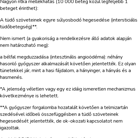
Nagyon ritka mellékhatás (10 000 beteg közül legfeljebb 1
beteget érinthet):
A tüdő szöveteinek egyre súlyosbodó hegesedése (intersticiális
tüdőbetegség)**.
Nem ismert (a gyakoriság a rendelkezésre álló adatok alapján
nem határozható meg):
a bélfal megduzzadása (intesztinális angioödéma): néhány
hasonló gyógyszer alkalmazását követően jelentették. Ez olyan
tünetekkel jár, mint a hasi fájdalom, a hányinger, a hányás és a
hasmenés.
*A jelenség véletlen vagy egy ez idáig ismeretlen mechanizmus
következménye is lehetett.
**A gyógyszer forgalomba hozatalát követően a telmizartán
szedésével időbeli összefüggésben a tüdő szöveteinek
hegesedését jelentették, de ok-okozati kapcsolatot nem
igazoltak.