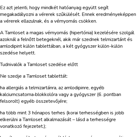
Ez azt jelenti, hogy mindkét hatóanyag együtt segít
megakadályozni a vérerek szűkülését. Ennek eredményeképpen
a vérerek ellazulnak, és a vérnyomás csökken.
A Tamloset a magas vérnyomás (hipertónia) kezelésére szolgál
azoknál a felnőtt betegeknél, akik már szednek telmizartánt és
amlodipint külön tablettában, a két gyógyszer külön-külön
szedése helyett.
Tudnivalók a Tamloset szedése előtt
Ne szedje a Tamloset tablettát:
ha allergiás a telmizartánra, az amlodipinre, egyéb
kalciumcsatorna‑blokkolóra vagy a gyógyszer (6. pontban
felsorolt) egyéb összetevőjére;
ha több mint 3 hónapos terhes (korai terhességben is jobb
elkerülni a Tamloset alkalmazását – lásd a terhességre
vonatkozó fejezetet.);