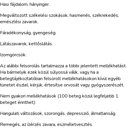
Hasi fájdalom, hányinger.
Megváltozott székelési szokások, hasmenés, székrekedés,
emésztési zavarok.
Fáradékonyság, gyengeség.
Látászavarok, kettőslátás.
Izomgörcsök.
Az alábbi felsorolás tartalmazza a többi jelentett mellékhatást.
Ha bármelyik ezek közül súlyossá válik, vagy ha a
betegtájékoztatóban felsorolt mellékhatásokon kívül egyéb
tünetet észlel, kérjük, értesítse orvosát vagy gyógyszerészét.
Nem gyakori mellékhatások (100 beteg közül legfeljebb 1
beteget érinthet):
Hangulati változások, szorongás, depresszió, álmatlanság.
Remegés, az ízérzés zavara, eszméletvesztés.