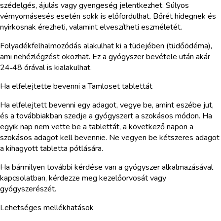
szédelgés, ájulás vagy gyengeség jelentkezhet. Súlyos
vérnyomásesés esetén sokk is előfordulhat. Bőrét hidegnek és
nyirkosnak érezheti, valamint elveszítheti eszméletét.
Folyadékfelhalmozódás alakulhat ki a tüdejében (tüdőödéma),
ami nehézlégzést okozhat. Ez a gyógyszer bevétele után akár
24‑48 órával is kialakulhat.
Ha elfelejtette bevenni a Tamloset tablettát
Ha elfelejtett bevenni egy adagot, vegye be, amint eszébe jut,
és a továbbiakban szedje a gyógyszert a szokásos módon. Ha
egyik nap nem vette be a tablettát, a következő napon a
szokásos adagot kell bevennie. Ne vegyen be kétszeres adagot
a kihagyott tabletta pótlására.
Ha bármilyen további kérdése van a gyógyszer alkalmazásával
kapcsolatban, kérdezze meg kezelőorvosát vagy
gyógyszerészét.
Lehetséges mellékhatások