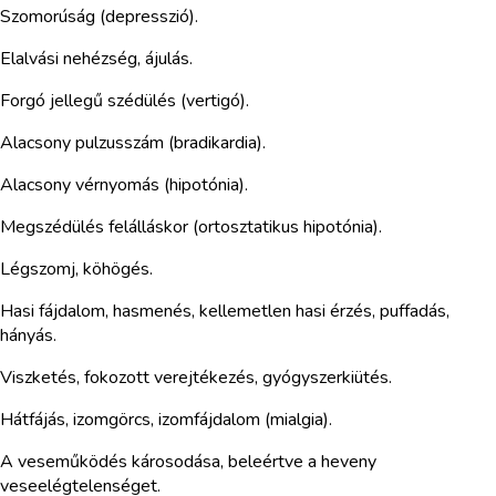
Szomorúság (depresszió).
Elalvási nehézség, ájulás.
Forgó jellegű szédülés (vertigó).
Alacsony pulzusszám (bradikardia).
Alacsony vérnyomás (hipotónia).
Megszédülés felálláskor (ortosztatikus hipotónia).
Légszomj, köhögés.
Hasi fájdalom, hasmenés, kellemetlen hasi érzés, puffadás,
hányás.
Viszketés, fokozott verejtékezés, gyógyszerkiütés.
Hátfájás, izomgörcs, izomfájdalom (mialgia).
A veseműködés károsodása, beleértve a heveny
veseelégtelenséget.