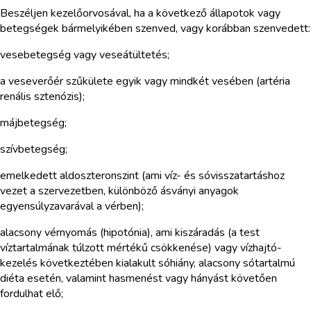
Beszéljen kezelőorvosával, ha a következő állapotok vagy
betegségek bármelyikében szenved, vagy korábban szenvedett:
vesebetegség vagy veseátültetés;
a veseverőér szűkülete egyik vagy mindkét vesében (artéria
renális sztenózis);
májbetegség;
szívbetegség;
emelkedett aldoszteronszint (ami víz- és sóvisszatartáshoz
vezet a szervezetben, különböző ásványi anyagok
egyensúlyzavarával a vérben);
alacsony vérnyomás (hipotónia), ami kiszáradás (a test
víztartalmának túlzott mértékű csökkenése) vagy vízhajtó-
kezelés következtében kialakult sóhiány, alacsony sótartalmú
diéta esetén, valamint hasmenést vagy hányást követően
fordulhat elő;