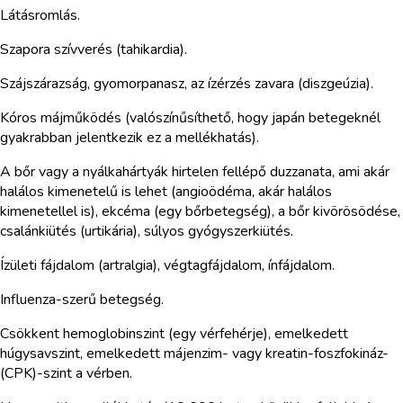
Látásromlás.
Szapora szívverés (tahikardia).
Szájszárazság, gyomorpanasz, az ízérzés zavara (diszgeúzia).
Kóros májműködés (valószínűsíthető, hogy japán betegeknél
gyakrabban jelentkezik ez a mellékhatás).
A bőr vagy a nyálkahártyák hirtelen fellépő duzzanata, ami akár
halálos kimenetelű is lehet (angioödéma, akár halálos
kimenetellel is), ekcéma (egy bőrbetegség), a bőr kivörösödése,
csalánkiütés (urtikária), súlyos gyógyszerkiütés.
Ízületi fájdalom (artralgia), végtagfájdalom, ínfájdalom.
Influenza-szerű betegség.
Csökkent hemoglobinszint (egy vérfehérje), emelkedett
húgysavszint, emelkedett májenzim- vagy kreatin-foszfokináz-
(CPK)-szint a vérben.