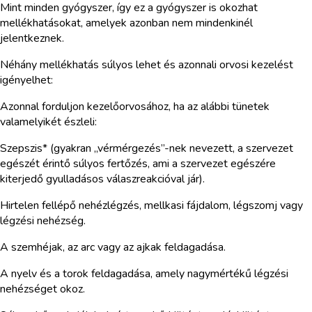
Mint minden gyógyszer, így ez a gyógyszer is okozhat
mellékhatásokat, amelyek azonban nem mindenkinél
jelentkeznek.
Néhány mellékhatás súlyos lehet és azonnali orvosi kezelést
igényelhet:
Azonnal forduljon kezelőorvosához, ha az alábbi tünetek
valamelyikét észleli:
Szepszis* (gyakran „vérmérgezés”-nek nevezett, a szervezet
egészét érintő súlyos fertőzés, ami a szervezet egészére
kiterjedő gyulladásos válaszreakcióval jár).
Hirtelen fellépő nehézlégzés, mellkasi fájdalom, légszomj vagy
légzési nehézség.
A szemhéjak, az arc vagy az ajkak feldagadása.
A nyelv és a torok feldagadása, amely nagymértékű légzési
nehézséget okoz.