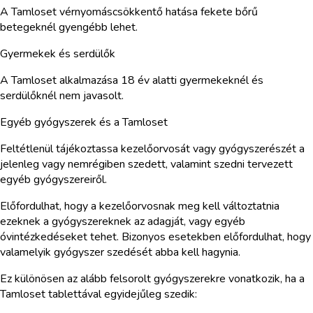
A Tamloset vérnyomáscsökkentő hatása fekete bőrű
betegeknél gyengébb lehet.
Gyermekek és serdülők
A Tamloset alkalmazása 18 év alatti gyermekeknél és
serdülőknél nem javasolt.
Egyéb gyógyszerek és a Tamloset
Feltétlenül tájékoztassa kezelőorvosát vagy gyógyszerészét a
jelenleg vagy nemrégiben szedett, valamint szedni tervezett
egyéb gyógyszereiről.
Előfordulhat, hogy a kezelőorvosnak meg kell változtatnia
ezeknek a gyógyszereknek az adagját, vagy egyéb
óvintézkedéseket tehet. Bizonyos esetekben előfordulhat, hogy
valamelyik gyógyszer szedését abba kell hagynia.
Ez különösen az alább felsorolt gyógyszerekre vonatkozik, ha a
Tamloset tablettával egyidejűleg szedik: