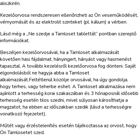
aliszkirén.
Kezelőorvosa rendszeresen ellenőrizheti az Ön veseműködését,
vérnyomását és az elektrolit szinteket (pl. kálium) a vérben.
Lásd még a „Ne szedje a Tamloset tablettát” pontban szereplő
információkat.
Beszéljen kezelőorvosával, ha a Tamloset alkalmazását
követően hasi fájdalmat, hányingert, hányást vagy hasmenést
tapasztal. A további kezelésről kezelőorvosa fog dönteni. Saját
elgondolásból ne hagyja abba a Tamloset
alkalmazását.Feltétlenül közölje orvosával, ha úgy gondolja,
hogy terhes, vagy teherbe eshet. A Tamloset alkalmazása nem
ajánlott a terhesség korai szakaszában és 3 hónaposnál idősebb
terhesség esetén tilos szedni, mivel súlyosan károsíthatja a
magzatot, ha ebben az időszakban szedik (lásd a terhességre
vonatkozó fejezetet).
Műtét vagy érzéstelenítés esetén tájékoztassa az orvost, hogy
Ön Tamlosetet szed.