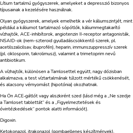
Lítium tartalmú gyógyszerek, amelyeket a depresszió bizonyos
típusainak a kezelésére használnak.
Olyan gyógyszerek, amelyek emelhetik a vér káliumszintjét, mint
például a káliumot tartalmazó sópótlók, káliummegtakarító
vízhajtók, ACE-inhibítorok, angiotenzin II-receptor antagonisták,
NSAID-ok (nem-szteroid gyulladáscsökkentő szerek, pl.
acetilszalicilsav, ibuprofén), heparin, immunszuppresszív szerek
(pl. ciklosporin, takrolimusz), valamint a trimetoprim nevű
antibiotikum.
A vízhajtók, különösen a Tamlosettel együtt, nagy dózisban
alkalmazva, a test víztartalmának túlzott mértékű csökkenését,
és alacsony vérnyomást (hipotónia) okozhatnak.
Ha Ön ACE‑gátlót vagy aliszkirént szed (lásd még a „Ne szedje
a Tamloset tablettát” és a „Figyelmeztetések és
óvintézkedések” pontok alatti információt).
Digoxin.
Ketokonazol, itrakonazol (gombaellenes készítmények).