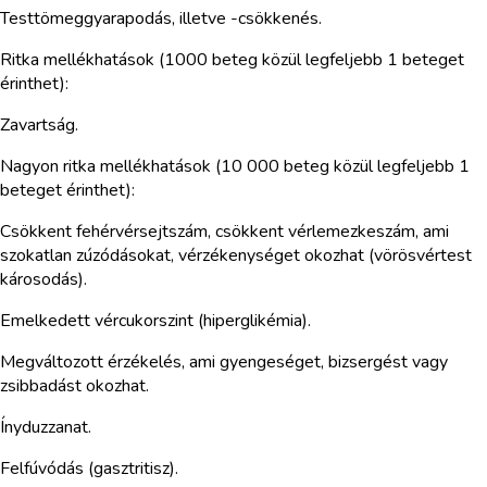
Testtömeggyarapodás, illetve -csökkenés.
Ritka mellékhatások (1000 beteg közül legfeljebb 1 beteget
érinthet):
Zavartság.
Nagyon ritka mellékhatások (10 000 beteg közül legfeljebb 1
beteget érinthet):
Csökkent fehérvérsejtszám, csökkent vérlemezkeszám, ami
szokatlan zúzódásokat, vérzékenységet okozhat (vörösvértest
károsodás).
Emelkedett vércukorszint (hiperglikémia).
Megváltozott érzékelés, ami gyengeséget, bizsergést vagy
zsibbadást okozhat.
Ínyduzzanat.
Felfúvódás (gasztritisz).