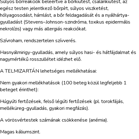
Súlyos bőrreakciók beleértve a bőrkiütést, csalánkiütést, az
egész testen jelentkező bőrpírt, súlyos viszketést,
hólyagosodást, hámlást, a bőr feldagadását és a nyálhártya-
gyulladást (Stevens–Johnson-szindróma, toxikus epidermális
nekrolízis) vagy más allergiás reakciókat.
Szívroham, rendszertelen szívverés.
Hasnyálmirigy-gyulladás, amely súlyos hasi- és hátfájdalmat és
nagymértékű rosszullétet idézhet elő.
A TELMIZARTÁN lehetséges mellékhatásai:
Nem gyakori mellékhatások (100 beteg közül legfeljebb 1
beteget érinthet):
Húgyúti fertőzések, felső légúti fertőzések (pl. torokfájás,
melléküreg-gyulladás, gyakori megfázás).
A vörösvértestek számának csökkenése (anémia).
Magas káliumszint.