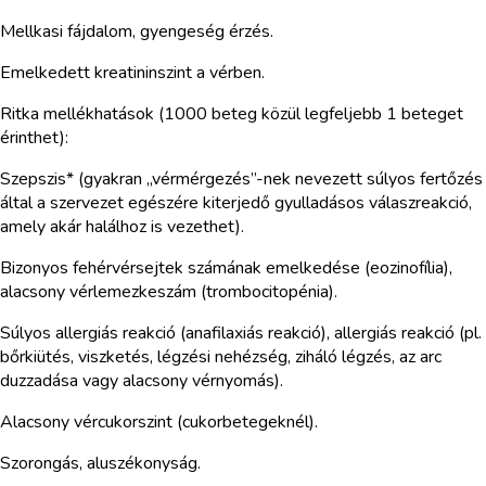
Mellkasi fájdalom, gyengeség érzés.
Emelkedett kreatininszint a vérben.
Ritka mellékhatások (1000 beteg közül legfeljebb 1 beteget
érinthet):
Szepszis* (gyakran „vérmérgezés”-nek nevezett súlyos fertőzés
által a szervezet egészére kiterjedő gyulladásos válaszreakció,
amely akár halálhoz is vezethet).
Bizonyos fehérvérsejtek számának emelkedése (eozinofília),
alacsony vérlemezkeszám (trombocitopénia).
Súlyos allergiás reakció (anafilaxiás reakció), allergiás reakció (pl.
bőrkiütés, viszketés, légzési nehézség, ziháló légzés, az arc
duzzadása vagy alacsony vérnyomás).
Alacsony vércukorszint (cukorbetegeknél).
Szorongás, aluszékonyság.