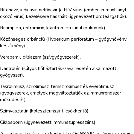
Ritonavir, indinavir, nelfinavir (a HIV vírus (emberi immunhiányt
okozó vírus) kezelésére használt úgynevezett proteázgátlók).
Rifampicin, eritromicin, klaritromicin (antibiotikumok).
Közönséges orbáncfű (Hypericum perforatum – gyógynövény
készítmény).
Verapamil, diltiazem (szívgyógyszerek).
Dantrolén (súlyos hőháztartás-zavar esetén alkalmazott
gyógyszer).
Takrolimusz, szirolimusz, temszirolimusz és everolimusz
(gyógyszerek, amelyek megváltoztatják az immunrendszer
működését).
Szimvasztatin (koleszterinszint-csökkentő).
Ciklosporin (úgynevezett immunszupresszáns).
A Tamloset hatása csökkenhet, ha Ön NSAID-ot (nem-szteroid