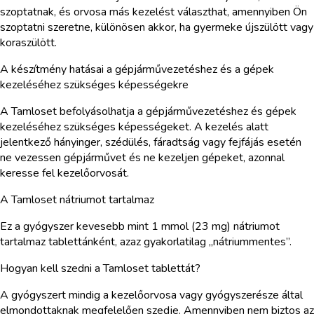
szoptatnak, és orvosa más kezelést választhat, amennyiben Ön
szoptatni szeretne, különösen akkor, ha gyermeke újszülött vagy
koraszülött.
A készítmény hatásai a gépjárművezetéshez és a gépek
kezeléséhez szükséges képességekre
A Tamloset befolyásolhatja a gépjárművezetéshez és gépek
kezeléséhez szükséges képességeket. A kezelés alatt
jelentkező hányinger, szédülés, fáradtság vagy fejfájás esetén
ne vezessen gépjárművet és ne kezeljen gépeket, azonnal
keresse fel kezelőorvosát.
A Tamloset nátriumot tartalmaz
Ez a gyógyszer kevesebb mint 1 mmol (23 mg) nátriumot
tartalmaz tablettánként, azaz gyakorlatilag „nátriummentes”.
Hogyan kell szedni a Tamloset tablettát?
A gyógyszert mindig a kezelőorvosa vagy gyógyszerésze által
elmondottaknak megfelelően szedje. Amennyiben nem biztos az