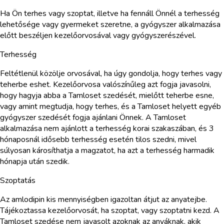
Ha Ön terhes vagy szoptat, illetve ha fennáll Önnél a terhesség
lehetősége vagy gyermeket szeretne, a gyógyszer alkalmazása
előtt beszéljen kezelőorvosával vagy gyógyszerészével.
Terhesség
Feltétlenül közölje orvosával, ha úgy gondolja, hogy terhes vagy
teherbe eshet. Kezelőorvosa valószínűleg azt fogja javasolni,
hogy hagyja abba a Tamloset szedését, mielőtt teherbe esne,
vagy amint megtudja, hogy terhes, és a Tamloset helyett egyéb
gyógyszer szedését fogja ajánlani Önnek. A Tamloset
alkalmazása nem ajánlott a terhesség korai szakaszában, és 3
hónaposnál idősebb terhesség esetén tilos szedni, mivel
súlyosan károsíthatja a magzatot, ha azt a terhesség harmadik
hónapja után szedik.
Szoptatás
Az amlodipin kis mennyiségben igazoltan átjut az anyatejbe.
Tájékoztassa kezelőorvosát, ha szoptat, vagy szoptatni kezd. A
Tamloset szedése nem javasolt azoknak az anyáknak, akik