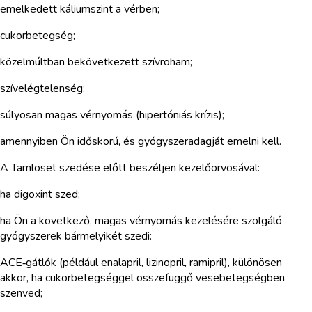
emelkedett káliumszint a vérben;
cukorbetegség;
közelmúltban bekövetkezett szívroham;
szívelégtelenség;
súlyosan magas vérnyomás (hipertóniás krízis);
amennyiben Ön időskorú, és gyógyszeradagját emelni kell.
A Tamloset szedése előtt beszéljen kezelőorvosával:
ha digoxint szed;
ha Ön a következő, magas vérnyomás kezelésére szolgáló
gyógyszerek bármelyikét szedi:
ACE‑gátlók (például enalapril, lizinopril, ramipril), különösen
akkor, ha cukorbetegséggel összefüggő vesebetegségben
szenved;