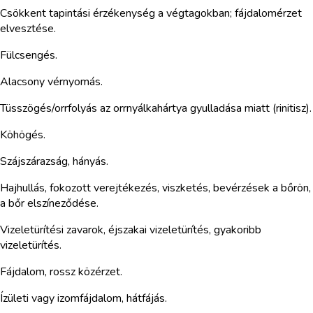
Csökkent tapintási érzékenység a végtagokban; fájdalomérzet
elvesztése.
Fülcsengés.
Alacsony vérnyomás.
Tüsszögés/orrfolyás az orrnyálkahártya gyulladása miatt (rinitisz).
Köhögés.
Szájszárazság, hányás.
Hajhullás, fokozott verejtékezés, viszketés, bevérzések a bőrön,
a bőr elszíneződése.
Vizeletürítési zavarok, éjszakai vizeletürítés, gyakoribb
vizeletürítés.
Fájdalom, rossz közérzet.
Ízületi vagy izomfájdalom, hátfájás.