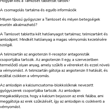
Hogyan kell a Tamloset tablettát tárolni?
A csomagolás tartalma és egyéb információk
Milyen típusú gyógyszer a Tamloset és milyen betegségek
esetén alkalmazható?
A Tamloset tabletta két hatóanyagot tartalmaz, telmizartánt és
amlodipint. Mindkét hatóanyag a magas vérnyomás kezelésére
szolgál.
A telmizartán az angiotenzin II-receptor antagonisták
csoportjába tartozik. Az angiotenzin II egy, a szervezetben
termelődő olyan anyag, amely szűkíti a vérereket és ezzel növeli
a vérnyomást. A telmizartán gátolja az angiotenzin II hatását, és
ezáltal csökken a vérnyomás.
Az amlodipin a kalciumcsatorna-blokkolóknak nevezett
gyógyszerek csoportjába tartozik. Az amlodipin
megakadályozza, hogy a kalcium bejusson az erek falába, ami
meggátolja az erek szűkülését, így az amlodipin is csökkenti a
vérnyomást.