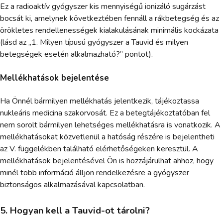
Ez a radioaktív gyógyszer kis mennyiségű ionizáló sugárzást
bocsát ki, amelynek következtében fennáll a rákbetegség és az
örökletes rendellenességek kialakulásának minimális kockázata
(lásd az „1. Milyen típusú gyógyszer a Tauvid és milyen
betegségek esetén alkalmazható?” pontot).
Mellékhatások bejelentése
Ha Önnél bármilyen mellékhatás jelentkezik, tájékoztassa
nukleáris medicina szakorvosát. Ez a betegtájékoztatóban fel
nem sorolt bármilyen lehetséges mellékhatásra is vonatkozik. A
mellékhatásokat közvetlenül a hatóság részére is bejelentheti
az V. függelékben található elérhetőségeken keresztül. A
mellékhatások bejelentésével Ön is hozzájárulhat ahhoz, hogy
minél több információ álljon rendelkezésre a gyógyszer
biztonságos alkalmazásával kapcsolatban.
5. Hogyan kell a Tauvid-ot tárolni?