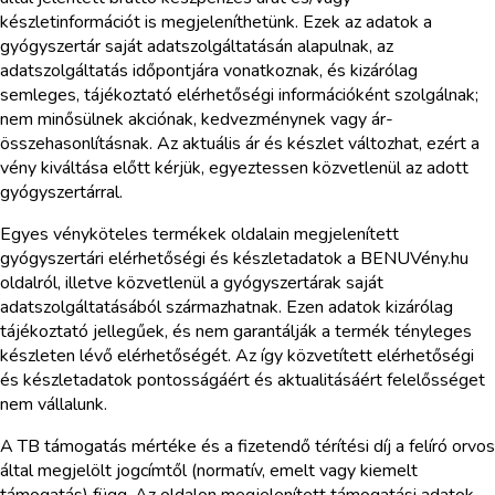
készletinformációt is megjeleníthetünk. Ezek az adatok a
gyógyszertár saját adatszolgáltatásán alapulnak, az
adatszolgáltatás időpontjára vonatkoznak, és kizárólag
semleges, tájékoztató elérhetőségi információként szolgálnak;
nem minősülnek akciónak, kedvezménynek vagy ár-
összehasonlításnak. Az aktuális ár és készlet változhat, ezért a
vény kiváltása előtt kérjük, egyeztessen közvetlenül az adott
gyógyszertárral.
Egyes vényköteles termékek oldalain megjelenített
gyógyszertári elérhetőségi és készletadatok a BENUVény.hu
oldalról, illetve közvetlenül a gyógyszertárak saját
adatszolgáltatásából származhatnak. Ezen adatok kizárólag
tájékoztató jellegűek, és nem garantálják a termék tényleges
készleten lévő elérhetőségét. Az így közvetített elérhetőségi
és készletadatok pontosságáért és aktualitásáért felelősséget
nem vállalunk.
A TB támogatás mértéke és a fizetendő térítési díj a felíró orvos
által megjelölt jogcímtől (normatív, emelt vagy kiemelt
támogatás) függ. Az oldalon megjelenített támogatási adatok