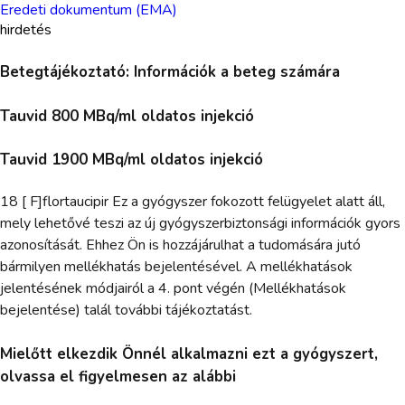
Eredeti dokumentum (EMA)
hirdetés
Betegtájékoztató: Információk a beteg számára
Tauvid 800 MBq/ml oldatos injekció
Tauvid 1900 MBq/ml oldatos injekció
18 [ F]flortaucipir Ez a gyógyszer fokozott felügyelet alatt áll,
mely lehetővé teszi az új gyógyszerbiztonsági információk gyors
azonosítását. Ehhez Ön is hozzájárulhat a tudomására jutó
bármilyen mellékhatás bejelentésével. A mellékhatások
jelentésének módjairól a 4. pont végén (Mellékhatások
bejelentése) talál további tájékoztatást.
Mielőtt elkezdik Önnél alkalmazni ezt a gyógyszert,
olvassa el figyelmesen az alábbi