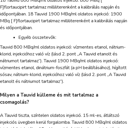
18 Tauvid 800 MBq/ml oldatos injekció: 800 MBq [
F]flortaucipirt tartalmaz milliliterenként a kalibrálás napján és
időpontjában. 18 Tauvid 1900 MBq/ml oldatos injekció: 1900
MBq [ F]flortaucipirt tartalmaz milliliterenként a kalibrálás napján
és időpontjában.
Egyéb összetevők:
Tauvid 800 MBq/ml oldatos injekció: vízmentes etanol, nátrium-
klorid, injekcióhoz való víz (lásd 2. pont „A Tauvid etanolt és
nátriumot tartalmaz”). Tauvid 1900 MBq/ml oldatos injekció:
vízmentes etanol, dinátrium-foszfát (a pH beállításához), hígított
sósav, nátrium-klorid, injekcióhoz való víz (lásd 2. pont „A Tauvid
etanolt és nátriumot tartalmaz”).
Milyen a Tauvid külleme és mit tartalmaz a
csomagolás?
A Tauvid tiszta, színtelen oldatos injekció. 15 ml-es, átlátszó
injekciós üvegben kerül forgalomba. Tauvid 800 MBq/ml oldatos