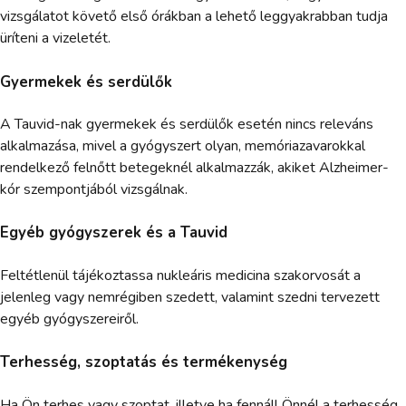
vizsgálatot követő első órákban a lehető leggyakrabban tudja
üríteni a vizeletét.
Gyermekek és serdülők
A Tauvid-nak gyermekek és serdülők esetén nincs releváns
alkalmazása, mivel a gyógyszert olyan, memóriazavarokkal
rendelkező felnőtt betegeknél alkalmazzák, akiket Alzheimer-
kór szempontjából vizsgálnak.
Egyéb gyógyszerek és a Tauvid
Feltétlenül tájékoztassa nukleáris medicina szakorvosát a
jelenleg vagy nemrégiben szedett, valamint szedni tervezett
egyéb gyógyszereiről.
Terhesség, szoptatás és termékenység
Ha Ön terhes vagy szoptat, illetve ha fennáll Önnél a terhesség