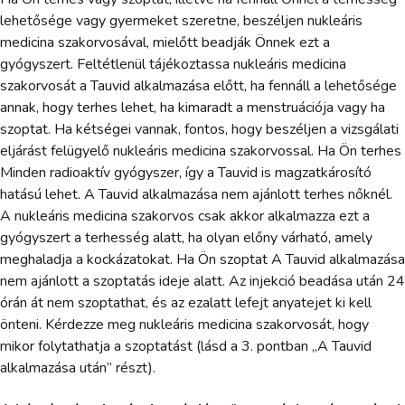
lehetősége vagy gyermeket szeretne, beszéljen nukleáris
medicina szakorvosával, mielőtt beadják Önnek ezt a
gyógyszert. Feltétlenül tájékoztassa nukleáris medicina
szakorvosát a Tauvid alkalmazása előtt, ha fennáll a lehetősége
annak, hogy terhes lehet, ha kimaradt a menstruációja vagy ha
szoptat. Ha kétségei vannak, fontos, hogy beszéljen a vizsgálati
eljárást felügyelő nukleáris medicina szakorvossal. Ha Ön terhes
Minden radioaktív gyógyszer, így a Tauvid is magzatkárosító
hatású lehet. A Tauvid alkalmazása nem ajánlott terhes nőknél.
A nukleáris medicina szakorvos csak akkor alkalmazza ezt a
gyógyszert a terhesség alatt, ha olyan előny várható, amely
meghaladja a kockázatokat. Ha Ön szoptat A Tauvid alkalmazása
nem ajánlott a szoptatás ideje alatt. Az injekció beadása után 24
órán át nem szoptathat, és az ezalatt lefejt anyatejet ki kell
önteni. Kérdezze meg nukleáris medicina szakorvosát, hogy
mikor folytathatja a szoptatást (lásd a 3. pontban „A Tauvid
alkalmazása után” részt).