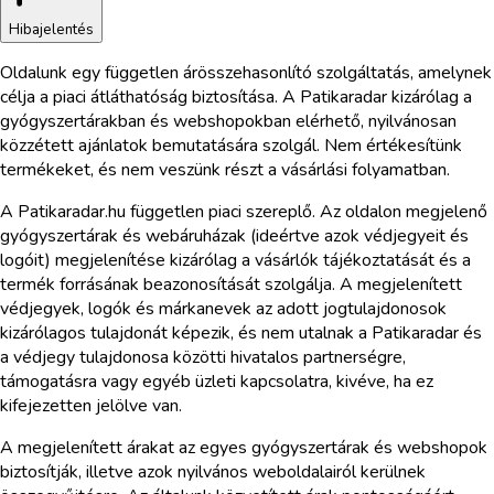
Hibajelentés
Oldalunk egy független árösszehasonlító szolgáltatás, amelynek
célja a piaci átláthatóság biztosítása. A Patikaradar kizárólag a
gyógyszertárakban és webshopokban elérhető, nyilvánosan
közzétett ajánlatok bemutatására szolgál. Nem értékesítünk
termékeket, és nem veszünk részt a vásárlási folyamatban.
A Patikaradar.hu független piaci szereplő. Az oldalon megjelenő
gyógyszertárak és webáruházak (ideértve azok védjegyeit és
logóit) megjelenítése kizárólag a vásárlók tájékoztatását és a
termék forrásának beazonosítását szolgálja. A megjelenített
védjegyek, logók és márkanevek az adott jogtulajdonosok
kizárólagos tulajdonát képezik, és nem utalnak a Patikaradar és
a védjegy tulajdonosa közötti hivatalos partnerségre,
támogatásra vagy egyéb üzleti kapcsolatra, kivéve, ha ez
kifejezetten jelölve van.
A megjelenített árakat az egyes gyógyszertárak és webshopok
biztosítják, illetve azok nyilvános weboldalairól kerülnek