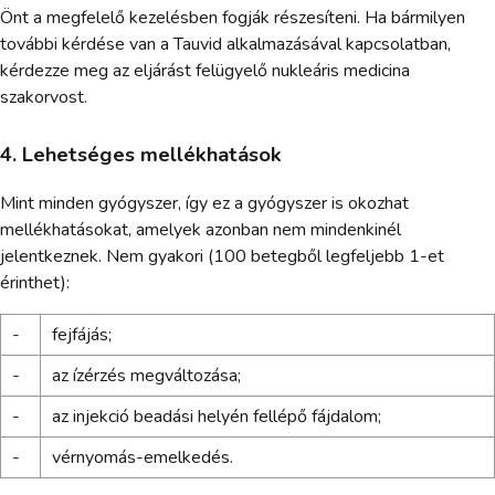
Önt a megfelelő kezelésben fogják részesíteni. Ha bármilyen
további kérdése van a Tauvid alkalmazásával kapcsolatban,
kérdezze meg az eljárást felügyelő nukleáris medicina
szakorvost.
4. Lehetséges mellékhatások
Mint minden gyógyszer, így ez a gyógyszer is okozhat
mellékhatásokat, amelyek azonban nem mindenkinél
jelentkeznek. Nem gyakori (100 betegből legfeljebb 1-et
érinthet):
-
fejfájás;
-
az ízérzés megváltozása;
-
az injekció beadási helyén fellépő fájdalom;
-
vérnyomás-emelkedés.