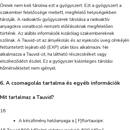
Önnek nem kell tárolnia ezt a gyógyszert. Ezt a gyógyszert a
szakember felelőssége mellett, megfelelő helyiségekben
tárolják. A radioaktív gyógyszerek tárolása a radioaktív
anyagokra vonatkozó nemzeti előírásoknak megfelelően
történik. Az alábbi információk kizárólag szakembereknek
szólnak. A Tauvid-ot az árnyékolás és az injekciós üveg címkéjén
feltüntetett lejárati idő (EXP) után tilos alkalmazni. Ne
alkalmazza a Tauvid-ot, ha látható részecskéket vagy
elszíneződést észlel. Ez a gyógyszer különleges tárolási
hőmérsékletet nem igényel.
6. A csomagolás tartalma és egyéb információk
Mit tartalmaz a Tauvid?
18
A készítmény hatóanyaga a [ F]flortaucipir.