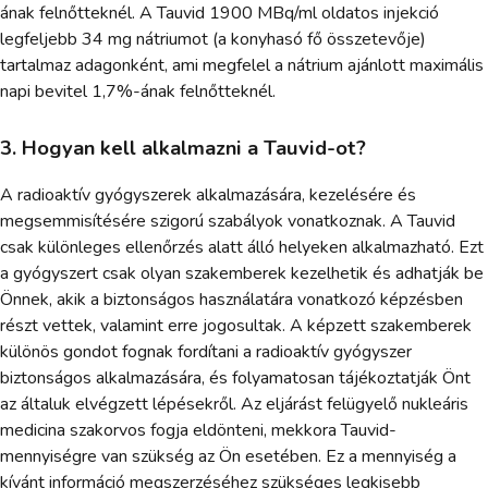
ának felnőtteknél. A Tauvid 1900 MBq/ml oldatos injekció
legfeljebb 34 mg nátriumot (a konyhasó fő összetevője)
tartalmaz adagonként, ami megfelel a nátrium ajánlott maximális
napi bevitel 1,7%-ának felnőtteknél.
3. Hogyan kell alkalmazni a Tauvid-ot?
A radioaktív gyógyszerek alkalmazására, kezelésére és
megsemmisítésére szigorú szabályok vonatkoznak. A Tauvid
csak különleges ellenőrzés alatt álló helyeken alkalmazható. Ezt
a gyógyszert csak olyan szakemberek kezelhetik és adhatják be
Önnek, akik a biztonságos használatára vonatkozó képzésben
részt vettek, valamint erre jogosultak. A képzett szakemberek
különös gondot fognak fordítani a radioaktív gyógyszer
biztonságos alkalmazására, és folyamatosan tájékoztatják Önt
az általuk elvégzett lépésekről. Az eljárást felügyelő nukleáris
medicina szakorvos fogja eldönteni, mekkora Tauvid-
mennyiségre van szükség az Ön esetében. Ez a mennyiség a
kívánt információ megszerzéséhez szükséges legkisebb