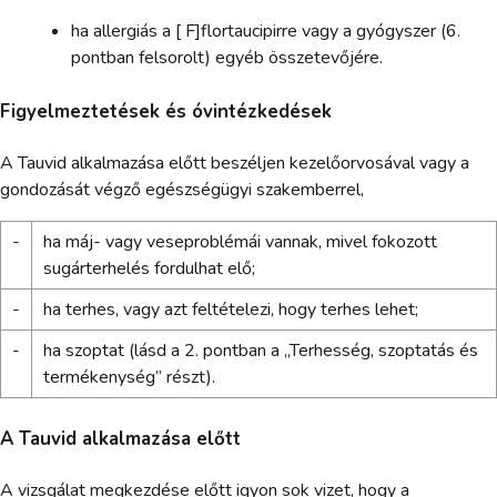
ha allergiás a [ F]flortaucipirre vagy a gyógyszer (6.
pontban felsorolt) egyéb összetevőjére.
Figyelmeztetések és óvintézkedések
A Tauvid alkalmazása előtt beszéljen kezelőorvosával vagy a
gondozását végző egészségügyi szakemberrel,
-
ha máj- vagy veseproblémái vannak, mivel fokozott
sugárterhelés fordulhat elő;
-
ha terhes, vagy azt feltételezi, hogy terhes lehet;
-
ha szoptat (lásd a 2. pontban a „Terhesség, szoptatás és
termékenység” részt).
A Tauvid alkalmazása előtt
A vizsgálat megkezdése előtt igyon sok vizet, hogy a