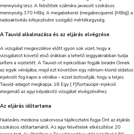
mennyiség lesz. A felnőttek számára javasolt szokásos
mennyiség 370 MBq. A megabekerel (megabecquerel [MBq]) a
radioaktivitás kifejezésére szolgáló mértékegység.
A Tauvid alkalmazása és az eljárás elvégzése
A vizsgálat megkezdése előtt igyon sok vizet, hogy a
vizsgálatot követő első órákban a lehető leggyakrabban tudja
üríteni a vizeletét. A Tauvid-ot injekcióban fogják beadni Önnek
az egyik vénájába, majd ezt követően egy nátrium-klorid oldatos
injekciót fog kapni a vénába – ezzel biztosítják, hogy a teljes
Tauvid-adagot megkapja. 18 Egy [ F]flortaucipir-injekció
elegendő az agyi képalkotó vizsgálat elvégzéséhez.
Az eljárás időtartama
Nukleáris medicina szakorvosa tájékoztatni fogja Önt az eljárás
szokásos időtartamáról. Az agyi felvételek elkészítése 20