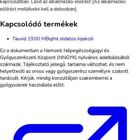
kapcsolatban. Lásd az alkalmazási előírást [Az alkalmazási
előírást mellékelni kell a dobozban].
Kapcsolódó termékek
Tauvid 1900 MBq/ml oldatos injekció
Ez a dokumentum a Nemzeti Népegészségügyi és
Gyógyszerészeti Központ (NNGYK) nyilvános adatbázisából
származik. Tájékoztató jellegű, tartalma változhat, és nem
helyettesíti az orvos vagy gyógyszerész személyre szabott
tanácsát. Kérjük, mindig konzultáljon szakemberrel a
gyógyszerek használata előtt.