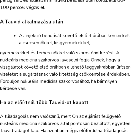
percig tart, és általában a Tauvid beadása után körülbelül 80-
100 perccel végzik el.
A Tauvid alkalmazása után
Az injekció beadását követő első 4 órában kerülni kell
a csecsemőkkel, kisgyermekekkel,
gyermekekkel és terhes nőkkel való szoros érintkezést. A
nukleáris medicina szakorvos javasolni fogja Önnek, hogy a
vizsgálatot követő első órákban a lehető leggyakrabban ürítsen
vizeletet a sugárzásnak való kitettség csökkentése érdekében.
Forduljon nukleáris medicina szakorvosához, ha bármilyen
kérdése van.
Ha az előírtnál több Tauvid-ot kapott
A túladagolás nem valószínű, mert Ön az eljárást felügyelő
nukleáris medicina szakorvos által pontosan beállított, egyetlen
Tauvid-adagot kap. Ha azonban mégis előfordulna túladagolás,