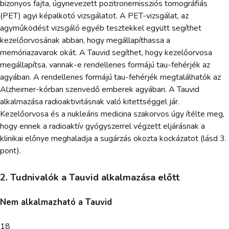
bizonyos fajta, úgynevezett pozitronemissziós tomográfiás
(PET) agyi képalkotó vizsgálatot. A PET-vizsgálat, az
agyműködést vizsgáló egyéb tesztekkel együtt segíthet
kezelőorvosának abban, hogy megállapíthassa a
memóriazavarok okát. A Tauvid segíthet, hogy kezelőorvosa
megállapítsa, vannak-e rendellenes formájú tau-fehérjék az
agyában. A rendellenes formájú tau-fehérjék megtalálhatók az
Alzheimer-kórban szenvedő emberek agyában. A Tauvid
alkalmazása radioaktivitásnak való kitettséggel jár.
Kezelőorvosa és a nukleáris medicina szakorvos úgy ítélte meg,
hogy ennek a radioaktív gyógyszerrel végzett eljárásnak a
klinikai előnye meghaladja a sugárzás okozta kockázatot (lásd 3.
pont).
2. Tudnivalók a Tauvid alkalmazása előtt
Nem alkalmazható a Tauvid
18