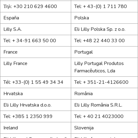
Τηλ: +30 210 629 4600
Tel: + 43-(0) 1 711 780
España
Polska
Lilly S.A.
Eli Lilly Polska Sp. z o.o.
Tel: + 34-91 663 50 00
Tel: +48 22 440 33 00
France
Portugal
Lilly France
Lilly Portugal Produtos
Farmacêuticos, Lda
Tél: +33-(0) 1 55 49 34 34
Tel: + 351-21-4126600
Hrvatska
România
Eli Lilly Hrvatska d.o.o.
Eli Lilly România S.R.L.
Tel: +385 1 2350 999
Tel: + 40 21 4023000
Ireland
Slovenija