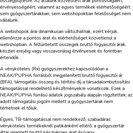
összegyűjtésre. Az általunk közvetített árak pontosságáért,
érvényességéért, valamint az egyes termékek elérhetőségéért
sem gyógyszertárakban, sem webshopokban felelősséget nem
vállalunk.
A webshopok árai dinamikusan változhatnak, ezért kérjük,
ellenőrizze a pontos árat és elérhetőséget közvetlenül a
webshopban. A feltüntetett összegek bruttó fogyasztói árak,
készlet erejéig vagy visszavonásig érvényesek és forintban
értendők.
A vényköteles (Rx) gyógyszerekhez kapcsolódóan a
NEAK/PUPHA forrásból megjelenített bruttó fogyasztói ár
(BFA), támogatási összeg és térítési díj a társadalombiztosítási
támogatással rendelhető készítményekre vonatkozik. Ezek a
NEAK/PUPHA forrású adatok jogszabály alapján rögzítettek; az
adott támogatási jogcím mellett a gyógyszertárak nem
térhetnek el tőlük.
Egyes, TB-támogatással nem rendelkező, szabadáras
vényköteles termékeknél patikánként eltérő, a gyógyszertár
által jelentett bruttó készpénzes árat és/vagy