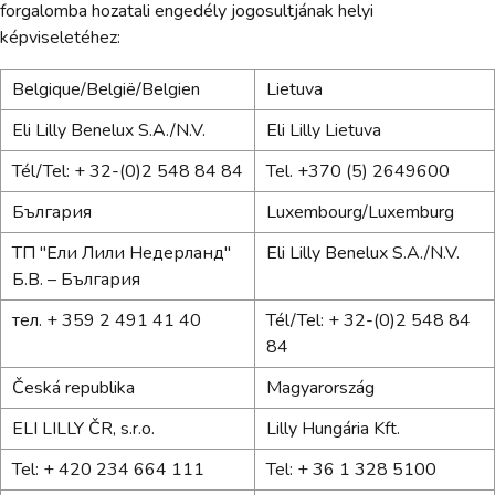
forgalomba hozatali engedély jogosultjának helyi
képviseletéhez:
Belgique/België/Belgien
Lietuva
Eli Lilly Benelux S.A./N.V.
Eli Lilly Lietuva
Tél/Tel: + 32-(0)2 548 84 84
Tel. +370 (5) 2649600
България
Luxembourg/Luxemburg
ТП "Ели Лили Недерланд"
Eli Lilly Benelux S.A./N.V.
Б.В. – България
тел. + 359 2 491 41 40
Tél/Tel: + 32-(0)2 548 84
84
Česká republika
Magyarország
ELI LILLY ČR, s.r.o.
Lilly Hungária Kft.
Tel: + 420 234 664 111
Tel: + 36 1 328 5100