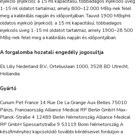
injekció (injekció): a 15 ml kapacitású, többadagos injekciós üveg
1-15 ml oldatot tartalmaz, amely 800–12 000 MBq-nek felel
meg a kalibrálás napján és időpontjában. Tauvid 1900 MBq/ml
oldatos injekció (injekció): a 15 ml kapacitású, többadagos
injekciós üveg 1-15 ml oldatot tartalmaz, amely 1900–28 500
MBq-nek felel meg a kalibrálás napján és időpontjában.
A forgalomba hozatali engedély jogosultja
Eli Lilly Nederland B.V., Orteliuslaan 1000, 3528 BD Utrecht,
Hollandia
Gyártó
Curium Pet France 14 Rue De La Grange Aux Belles 75010
Párizs, Franciaország Alliance Medical RP Berlin GmbH Max-
Planck-Straße 4 12489 Berlin Németország Alliance Medical
RP GmbH Spessartstraße 9 53119 Bonn Németország A
készítményhez kapcsolódó további kérdéseivel forduljon a