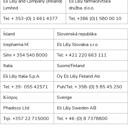
Eli Lilly and Company (Ireland)
Eli Lilly farmacevtska
Limited
družba, d.o.o.
Tel: + 353-(0) 1 661 4377
Tel: +386 (0)1 580 00 10
Ísland
Slovenská republika
Icepharma hf.
Eli Lilly Slovakia s.r.o.
Sími + 354 540 8000
Tel: + 421 220 663 111
Italia
Suomi/Finland
Eli Lilly Italia S.p.A.
Oy Eli Lilly Finland Ab
Tel: + 39- 055 42571
Puh/Tel: + 358-(0) 9 85 45 250
Κύπρος
Sverige
Phadisco Ltd
Eli Lilly Sweden AB
Τηλ: +357 22 715000
Tel: + 46-(0) 8 7378800