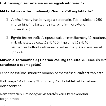
6. A csomagolás tartalma és és egyéb információk
Mit tartalmaz a Terbinafine-Q Pharma 250 mg tabletta?
​
A készítmény hatóanyaga a terbinafin. Tablettánként 250
mg terbinafint tartalmaz (terbinafin-hidroklorid
formájában).
​
Egyéb összetevők: A típusú karboximetilkeményítő-nátrium,
mikrokristályos cellulóz (E460), hipromellóz (E464),
vízmentes kolloid szilícium-dioxid és magnézium-sztearát
(E572).
Milyen a Terbinafine-Q Pharma 250 mg tabletta külleme és mit
tartalmaz a csomagolás?
Fehér, hosszúkás, mindkét oldalán bemetszéssel ellátott tabletta.
8 db vagy 14 db vagy 28 db vagy 42 db tablettát tartalmaz
dobozonként.
Nem feltétlenül mindegyik kiszerelés kerül kereskedelmi
forgalomba.