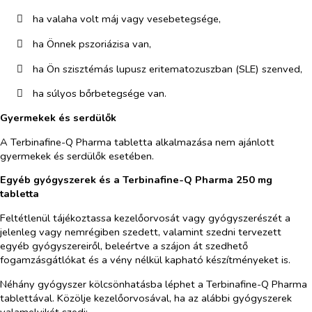
​
ha valaha volt máj vagy vesebetegsége,
​
ha Önnek pszoriázisa van,
​
ha Ön szisztémás lupusz eritematozuszban (SLE) szenved,
​
ha súlyos bőrbetegsége van.
Gyermekek és serdülők
A Terbinafine-Q Pharma tabletta alkalmazása nem ajánlott
gyermekek és serdülők esetében.
Egyéb gyógyszerek és a Terbinafine-Q Pharma 250 mg
tabletta
Feltétlenül tájékoztassa kezelőorvosát vagy gyógyszerészét a
jelenleg vagy nemrégiben szedett, valamint szedni tervezett
egyéb gyógyszereiről, beleértve a szájon át szedhető
fogamzásgátlókat és a vény nélkül kapható készítményeket is.
Néhány gyógyszer kölcsönhatásba léphet a Terbinafine-Q Pharma
tablettával. Közölje kezelőorvosával, ha az alábbi gyógyszerek
valamelyikét szedi: