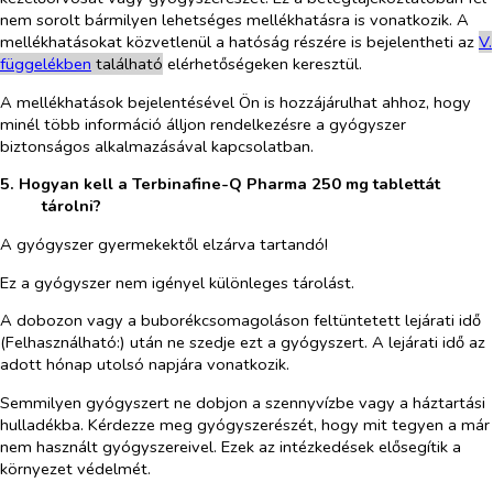
nem sorolt bármilyen lehetséges mellékhatásra is vonatkozik. A
mellékhatásokat közvetlenül a hatóság részére is bejelentheti az
V.
függelékben
található
elérhetőségeken keresztül.
A mellékhatások bejelentésével Ön is hozzájárulhat ahhoz, hogy
minél több információ álljon rendelkezésre a gyógyszer
biztonságos alkalmazásával kapcsolatban.
5. Hogyan kell a Terbinafine-Q Pharma 250 mg tablettát
tárolni?
A gyógyszer gyermekektől elzárva tartandó!
Ez a gyógyszer nem igényel különleges tárolást.
A dobozon vagy a buborékcsomagoláson feltüntetett lejárati idő
(Felhasználható:) után ne szedje ezt a gyógyszert. A lejárati idő az
adott hónap utolsó napjára vonatkozik.
Semmilyen gyógyszert ne dobjon a szennyvízbe vagy a háztartási
hulladékba. Kérdezze meg gyógyszerészét, hogy mit tegyen a már
nem használt gyógyszereivel. Ezek az intézkedések elősegítik a
környezet védelmét.