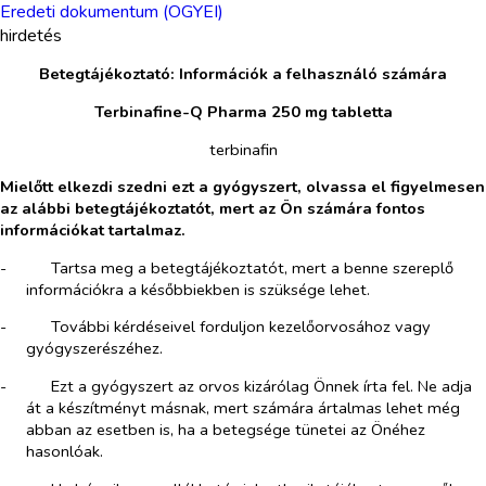
Eredeti dokumentum (OGYEI)
hirdetés
Betegtájékoztató: Információk a felhasználó számára
Terbinafine-Q Pharma 250 mg tabletta
terbinafin
Mielőtt elkezdi szedni ezt a gyógyszert, olvassa el figyelmesen
az alábbi betegtájékoztatót, mert az Ön számára fontos
információkat tartalmaz.
-​
Tartsa meg a betegtájékoztatót, mert a benne szereplő
információkra a későbbiekben is szüksége lehet.
-​
További kérdéseivel forduljon kezelőorvosához vagy
gyógyszerészéhez.
-​
Ezt a gyógyszert az orvos kizárólag Önnek írta fel. Ne adja
át a készítményt másnak, mert számára ártalmas lehet még
abban az esetben is, ha a betegsége tünetei az Önéhez
hasonlóak.