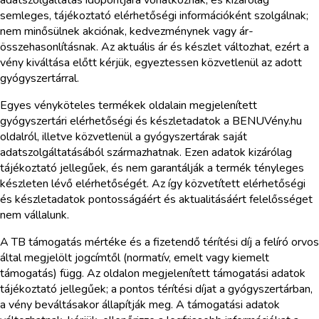
semleges, tájékoztató elérhetőségi információként szolgálnak;
nem minősülnek akciónak, kedvezménynek vagy ár-
összehasonlításnak. Az aktuális ár és készlet változhat, ezért a
vény kiváltása előtt kérjük, egyeztessen közvetlenül az adott
gyógyszertárral.
Egyes vényköteles termékek oldalain megjelenített
gyógyszertári elérhetőségi és készletadatok a BENUVény.hu
oldalról, illetve közvetlenül a gyógyszertárak saját
adatszolgáltatásából származhatnak. Ezen adatok kizárólag
tájékoztató jellegűek, és nem garantálják a termék tényleges
készleten lévő elérhetőségét. Az így közvetített elérhetőségi
és készletadatok pontosságáért és aktualitásáért felelősséget
nem vállalunk.
A TB támogatás mértéke és a fizetendő térítési díj a felíró orvos
által megjelölt jogcímtől (normatív, emelt vagy kiemelt
támogatás) függ. Az oldalon megjelenített támogatási adatok
tájékoztató jellegűek; a pontos térítési díjat a gyógyszertárban,
a vény beváltásakor állapítják meg. A támogatási adatok