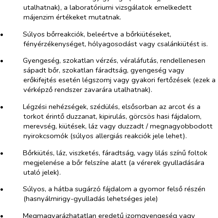
utalhatnak), a laboratóriumi vizsgálatok emelkedett
májenzim értékeket mutatnak.
•​
Súlyos bőrreakciók, beleértve a bőrkiütéseket,
fényérzékenységet, hólyagosodást vagy csalánkiütést is.
•​
Gyengeség, szokatlan vérzés, véraláfutás, rendellenesen
sápadt bőr, szokatlan fáradtság, gyengeség vagy
erőkifejtés esetén légszomj vagy gyakori fertőzések (ezek a
vérképző rendszer zavarára utalhatnak).
•​
Légzési nehézségek, szédülés, elsősorban az arcot és a
torkot érintő duzzanat, kipirulás, görcsös hasi fájdalom,
merevség, kiütések, láz vagy duzzadt / megnagyobbodott
nyirokcsomók (súlyos allergiás reakciók jele lehet).
•​
Bőrkiütés, láz, viszketés, fáradtság, vagy lilás színű foltok
megjelenése a bőr felszíne alatt (a vérerek gyulladására
utaló jelek).
•​
Súlyos, a hátba sugárzó fájdalom a gyomor felső részén
(hasnyálmirigy-gyulladás lehetséges jele)
•​
Megmagyarázhatatlan eredetű izomgyengeség vagy