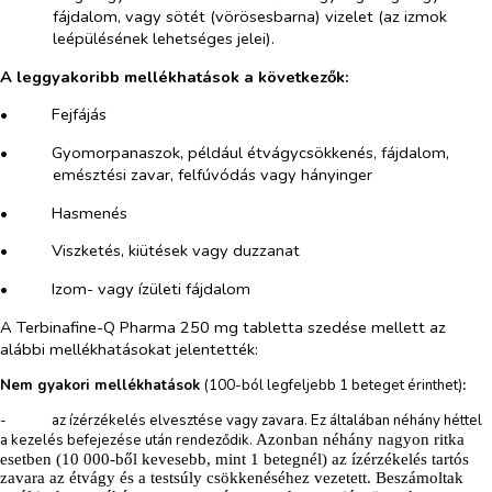
fájdalom, vagy sötét (vörösesbarna) vizelet (az izmok
leépülésének lehetséges jelei).
A leggyakoribb mellékhatások a következők:
•​
Fejfájás
•​
Gyomorpanaszok, például étvágycsökkenés, fájdalom,
emésztési zavar, felfúvódás vagy hányinger
•​
Hasmenés
•​
Viszketés, kiütések vagy duzzanat
•​
Izom- vagy ízületi fájdalom
A Terbinafine-Q Pharma 250 mg tabletta szedése mellett az
alábbi mellékhatásokat jelentették:
Nem gyakori mellékhatások
(
100-ból legfeljebb 1 beteget érinthet
)
:
-​
az ízérzékelés elvesztése vagy zavara. Ez általában néhány héttel
a kezelés befejezése után rendeződik.
Azonban néhány nagyon ritka
esetben (10 000-ből kevesebb, mint 1 betegnél) az ízérzékelés tartós
zavara az étvágy és a testsúly csökkenéséhez vezetett. Beszámoltak