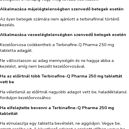
Alkalmazása májelégtelenségben szenvedő betegek esetén
Az ilyen betegek számára nem ajánlott a terbinafinnal történő
kezelés.
Alkalmazása veseelégtelenségben szenvedő betegek esetén
Kezelőorvosa csökkentheti a Terbinafine-Q Pharma 250 mg
tabletta adagját.
Ne változtasson az adag mennyiségén és ne hagyja abba a
kezelést, amíg nem beszélt kezelőorvosával.
Ha az előírtnál több Terbinafine-Q Pharma 250 mg tablettát
vett be
Ha véletlenül az előírtnál nagyobb adagot vett be, haladéktalanul
forduljon kezelőorvosához.
Ha elfelejtette bevenni a Terbinafine-Q Pharma 250 mg
tablettát
Ha elmulasztja egy tabletta bevételét, ne aggódjon. Vegye be,