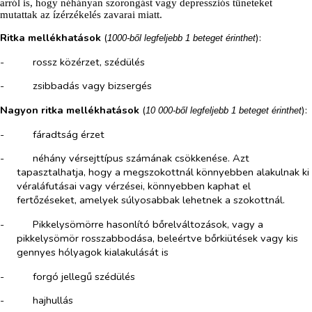
arról is, hogy néhányan szorongást vagy depressziós tüneteket
mutattak az ízérzékelés zavarai miatt.
Ritka mellékhatások
(
)
:
1000-ből legfeljebb 1 beteget érinthet
-​
rossz közérzet, szédülés
-​
zsibbadás vagy bizsergés
Nagyon ritka mellékhatások
(
)
:
10 000-ből legfeljebb 1 beteget érinthet
-​
fáradtság érzet
-​
néhány vérsejttípus számának csökkenése. Azt
tapasztalhatja, hogy a megszokottnál könnyebben alakulnak ki
véraláfutásai vagy vérzései, könnyebben kaphat el
fertőzéseket, amelyek súlyosabbak lehetnek a szokottnál.
-​
Pikkelysömörre hasonlító bőrelváltozások, vagy a
pikkelysömör rosszabbodása, beleértve bőrkiütések vagy kis
gennyes hólyagok kialakulását is
-​
forgó jellegű szédülés
-​
hajhullás