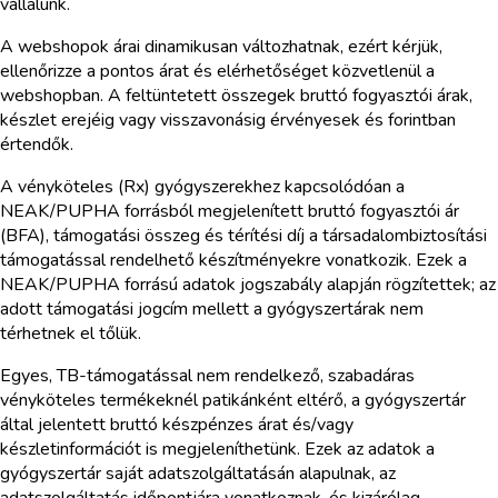
vállalunk.
A webshopok árai dinamikusan változhatnak, ezért kérjük,
ellenőrizze a pontos árat és elérhetőséget közvetlenül a
webshopban. A feltüntetett összegek bruttó fogyasztói árak,
készlet erejéig vagy visszavonásig érvényesek és forintban
értendők.
A vényköteles (Rx) gyógyszerekhez kapcsolódóan a
NEAK/PUPHA forrásból megjelenített bruttó fogyasztói ár
(BFA), támogatási összeg és térítési díj a társadalombiztosítási
támogatással rendelhető készítményekre vonatkozik. Ezek a
NEAK/PUPHA forrású adatok jogszabály alapján rögzítettek; az
adott támogatási jogcím mellett a gyógyszertárak nem
térhetnek el tőlük.
Egyes, TB-támogatással nem rendelkező, szabadáras
vényköteles termékeknél patikánként eltérő, a gyógyszertár
által jelentett bruttó készpénzes árat és/vagy
készletinformációt is megjeleníthetünk. Ezek az adatok a
gyógyszertár saját adatszolgáltatásán alapulnak, az
adatszolgáltatás időpontjára vonatkoznak, és kizárólag