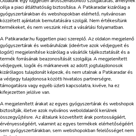
Oldalunk egy független árösszehasonlító szolgáltatás, amelynek
célja a piaci átláthatóság biztosítása. A Patikaradar kizárólag a
gyógyszertárakban és webshopokban elérhető, nyilvánosan
közzétett ajánlatok bemutatására szolgál. Nem értékesítünk
termékeket, és nem veszünk részt a vásárlási folyamatban.
A Patikaradar.hu független piaci szereplő. Az oldalon megjelenő
gyógyszertárak és webáruházak (ideértve azok védjegyeit és
logóit) megjelenítése kizárólag a vásárlók tájékoztatását és a
termék forrásának beazonosítását szolgálja. A megjelenített
védjegyek, logók és márkanevek az adott jogtulajdonosok
kizárólagos tulajdonát képezik, és nem utalnak a Patikaradar és
a védjegy tulajdonosa közötti hivatalos partnerségre,
támogatásra vagy egyéb üzleti kapcsolatra, kivéve, ha ez
kifejezetten jelölve van.
A megjelenített árakat az egyes gyógyszertárak és webshopok
biztosítják, illetve azok nyilvános weboldalairól kerülnek
összegyűjtésre. Az általunk közvetített árak pontosságáért,
érvényességéért, valamint az egyes termékek elérhetőségéért
sem gyógyszertárakban, sem webshopokban felelősséget nem