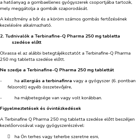
a hatóanyag a gombaellenes gyógyszerek csoportjába tartozik,
mely meggátolja a gombák szaporodását.
A készítmény a bőr és a köröm számos gombás fertőzésének
kezelésére alkalmazható.
2. Tudnivalók a Terbinafine-Q Pharma 250 mg tabletta
szedése előtt
Olvassa el az alábbi betegtájékoztatót a Terbinafine-Q Pharma
250 mg tabletta szedése előtt.
Ne szedje a Terbinafine-Q Pharma 250 mg tablettát
-​
ha
allergiás a terbinafinra
vagy a gyógyszer (6. pontban
felsorolt) egyéb összetevőjére,
-​
ha májbetegsége van vagy volt korábban.
Figyelmeztetések és óvintézkedések
A Terbinafine Q Pharma 250 mg tabletta szedése előtt beszéljen
kezelőorvosával vagy gyógyszerészével:
​
ha Ön terhes vagy teherbe szeretne esni,