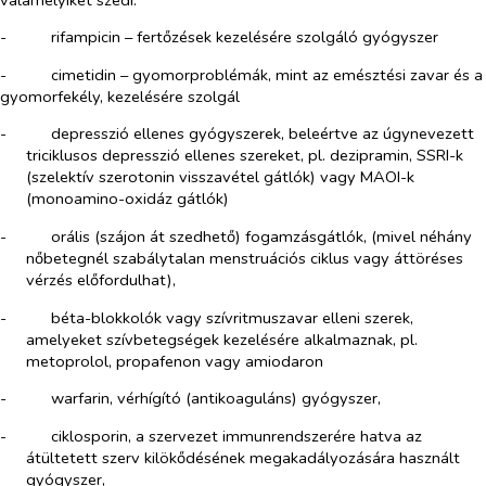
-​
rifampicin – fertőzések kezelésére szolgáló gyógyszer
-​
cimetidin – gyomorproblémák, mint az emésztési zavar és a
gyomorfekély, kezelésére szolgál
-​
depresszió ellenes gyógyszerek, beleértve az úgynevezett
triciklusos depresszió ellenes szereket, pl. dezipramin, SSRI-k
(szelektív szerotonin visszavétel gátlók) vagy MAOI-k
(monoamino-oxidáz gátlók)
-​
orális (szájon át szedhető) fogamzásgátlók, (mivel néhány
nőbetegnél szabálytalan menstruációs ciklus vagy áttöréses
vérzés előfordulhat),
-​
béta-blokkolók vagy szívritmuszavar elleni szerek,
amelyeket szívbetegségek kezelésére alkalmaznak, pl.
metoprolol, propafenon vagy amiodaron
-​
warfarin, vérhígító (antikoaguláns) gyógyszer,
-​
ciklosporin, a szervezet immunrendszerére hatva az
átültetett szerv kilökődésének megakadályozására használt
gyógyszer,