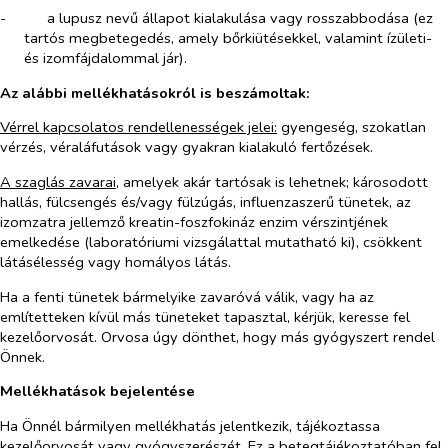
-​
a lupusz nevű állapot kialakulása vagy rosszabbodása (ez
tartós megbetegedés, amely bőrkiütésekkel, valamint ízületi-
és izomfájdalommal jár).
Az alábbi mellékhatásokról is beszámoltak:
Vérrel kapcsolatos rendellenességek jelei:
gyengeség, szokatlan
vérzés, véraláfutások vagy gyakran kialakuló fertőzések.
A szaglás zavarai,
amelyek akár tartósak is lehetnek; károsodott
hallás, fülcsengés és/vagy fülzúgás, influenzaszerű tünetek, az
izomzatra jellemző kreatin-foszfokináz enzim vérszintjének
emelkedése (laboratóriumi vizsgálattal mutatható ki), csökkent
látásélesség vagy homályos látás.
Ha a fenti tünetek bármelyike zavaróvá válik, vagy ha az
említetteken kívül más tüneteket tapasztal, kérjük, keresse fel
kezelőorvosát. Orvosa úgy dönthet, hogy más gyógyszert rendel
Önnek.
Mellékhatások bejelentése
Ha Önnél bármilyen mellékhatás jelentkezik, tájékoztassa
kezelőorvosát vagy gyógyszerészét. Ez a betegtájékoztatóban fel