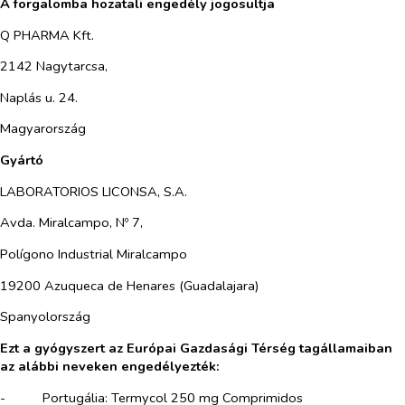
A forgalomba hozatali engedély jogosultja
Q PHARMA Kft.
2142 Nagytarcsa,
Naplás u. 24.
Magyarország
Gyártó
LABORATORIOS LICONSA, S.A.
Avda. Miralcampo, Nº 7,
Polígono Industrial Miralcampo
19200 Azuqueca de Henares (Guadalajara)
Spanyolország
Ezt a gyógyszert az Európai Gazdasági Térség tagállamaiban
az alábbi neveken engedélyezték:
-​
Portugália: Termycol 250 mg Comprimidos