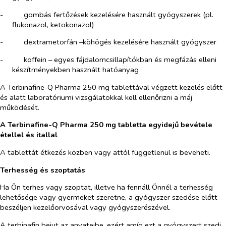
-​
gombás fertőzések kezelésére használt gyógyszerek (pl.
flukonazol, ketokonazol)
-​
dextrametorfán –köhögés kezelésére használt gyógyszer
-​
koffein – egyes fájdalomcsillapítókban és megfázás elleni
készítményekben használt hatóanyag
A Terbinafine-Q Pharma 250 mg tablettával végzett kezelés előtt
és alatt laboratóriumi vizsgálatokkal kell ellenőrizni a máj
működését.
A Terbinafine-Q Pharma 250 mg tabletta egyidejű bevétele
étellel és itallal
A tablettát étkezés közben vagy attól függetlenül is beveheti.
Terhesség és szoptatás
Ha Ön terhes vagy szoptat, illetve ha fennáll Önnél a terhesség
lehetősége vagy gyermeket szeretne, a gyógyszer szedése előtt
beszéljen kezelőorvosával vagy gyógyszerészével.
A terbinafin bejut az anyatejbe, ezért amíg ezt a gyógyszert szedi,