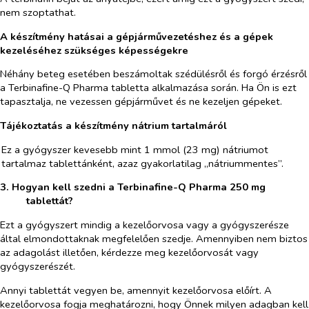
nem szoptathat.
A készítmény hatásai a gépjárművezetéshez és a gépek
kezeléséhez szükséges képességekre
Néhány beteg esetében beszámoltak szédülésről és forgó érzésről
a Terbinafine-Q Pharma tabletta alkalmazása során. Ha Ön is ezt
tapasztalja, ne vezessen gépjárművet és ne kezeljen gépeket.
Tájékoztatás a készítmény nátrium tartalmáról
Ez a gyógyszer kevesebb mint 1 mmol (23 mg) nátriumot
tartalmaz tablettánként, azaz gyakorlatilag „nátriummentes”.
3. Hogyan kell szedni a Terbinafine-Q Pharma 250 mg
tablettát?
Ezt a gyógyszert mindig a kezelőorvosa vagy a gyógyszerésze
által elmondottaknak megfelelően szedje. Amennyiben nem biztos
az adagolást illetően, kérdezze meg kezelőorvosát vagy
gyógyszerészét.
Annyi tablettát vegyen be, amennyit kezelőorvosa előírt. A
kezelőorvosa fogja meghatározni, hogy Önnek milyen adagban kell