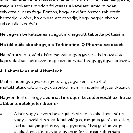
amint eszébe jut. A következő adagot a szokott időben vegye be,
majd a szokásos módon folytassa a kezelést, amíg minden
tabletta el nem fogy. Fontos, hogy az előírt összes tablettát
beszedje, kivéve, ha orvosa azt mondja, hogy hagyja abba a
tabletták szedését.
Ne vegyen be kétszeres adagot a kihagyott tabletta pótlására.
Ha idő előtt abbahagyja a Terbinafine-Q Pharma szedését
Ha bármilyen további kérdése van a gyógyszer alkalmazásával
kapcsolatban, kérdezze meg kezelőorvosát vagy gyógyszerészét.
4. Lehetséges mellékhatások
Mint minden gyógyszer, így ez a gyógyszer is okozhat
mellékhatásokat, amelyek azonban nem mindenkinél jelentkeznek.
Nagyon fontos, hogy
azonnal forduljon kezelőorvosához, ha az
alábbi tünetek jelentkeznek
:
•​
A bőr vagy a szem besárgul. A vizelet szokatlanul sötét
vagy a széklet szokatlanul világos, megmagyarázhatatlan,
tartós hányingert érez, fáj a gyomra, étvágytalan vagy
szokatlanul fáradt vagy gyenge (ezek májproblémára