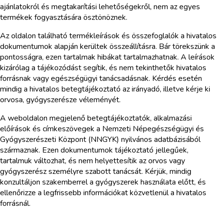
ajánlatokról és megtakarítási lehetőségekről, nem az egyes
termékek fogyasztására ösztönöznek.
Az oldalon található termékleírások és összefoglalók a hivatalos
dokumentumok alapján kerültek összeállításra. Bár törekszünk a
pontosságra, ezen tartalmak hibákat tartalmazhatnak. A leírások
kizárólag a tájékozódást segítik, és nem tekinthetők hivatalos
forrásnak vagy egészségügyi tanácsadásnak. Kérdés esetén
mindig a hivatalos betegtájékoztató az irányadó, illetve kérje ki
orvosa, gyógyszerésze véleményét.
A weboldalon megjelenő betegtájékoztatók, alkalmazási
előírások és címkeszövegek a Nemzeti Népegészségügyi és
Gyógyszerészeti Központ (NNGYK) nyilvános adatbázisából
származnak. Ezen dokumentumok tájékoztató jellegűek,
tartalmuk változhat, és nem helyettesítik az orvos vagy
gyógyszerész személyre szabott tanácsát. Kérjük, mindig
konzultáljon szakemberrel a gyógyszerek használata előtt, és
ellenőrizze a legfrissebb információkat közvetlenül a hivatalos
forrásnál.