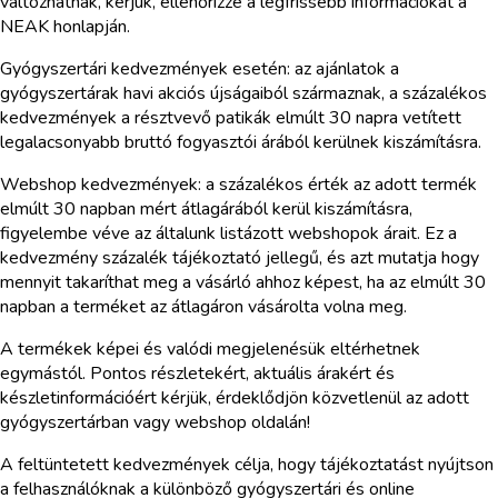
változhatnak, kérjük, ellenőrizze a legfrissebb információkat a
NEAK honlapján.
Gyógyszertári kedvezmények esetén: az ajánlatok a
gyógyszertárak havi akciós újságaiból származnak, a százalékos
kedvezmények a résztvevő patikák elmúlt 30 napra vetített
legalacsonyabb bruttó fogyasztói árából kerülnek kiszámításra.
Webshop kedvezmények: a százalékos érték az adott termék
elmúlt 30 napban mért átlagárából kerül kiszámításra,
figyelembe véve az általunk listázott webshopok árait. Ez a
kedvezmény százalék tájékoztató jellegű, és azt mutatja hogy
mennyit takaríthat meg a vásárló ahhoz képest, ha az elmúlt 30
napban a terméket az átlagáron vásárolta volna meg.
A termékek képei és valódi megjelenésük eltérhetnek
egymástól. Pontos részletekért, aktuális árakért és
készletinformációért kérjük, érdeklődjön közvetlenül az adott
gyógyszertárban vagy webshop oldalán!
A feltüntetett kedvezmények célja, hogy tájékoztatást nyújtson
a felhasználóknak a különböző gyógyszertári és online