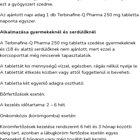
ezt a gyógyszert szednie.
Az ajánlott napi adag 1 db Terbinafine-Q Pharma 250 mg tabletta
naponta egyszer.
Alkalmazása gyermekeknél és serdülőknél
A Terbinafine-Q Pharma 250 mg tabletta szedése gyermekeknek
és (18 év alatti) serdülőknek nem ajánlott, mert ezzel a
korcsoporttal még nincsenek tapasztalatok.
A tablettát kis mennyiségű vízzel, egészben, rágás nélkül nyelje le.
A tablettát étkezés közben vagy attól függetlenül is beveheti.
A tabletta két egyenlő adagra osztható.
Bőrfertőzések esetén:
A kezelés időtartama: 2 – 6 hét.
Onikomikózis (körömgomba) esetén:
Körömfertőzések kezelése rendszerint 6 hét és 3 hónap közötti
ideig tart, azonban a lábujjköröm fertőzése esetén egyes
betegeket 6 hónapig vagy még tovább kell kezelni.