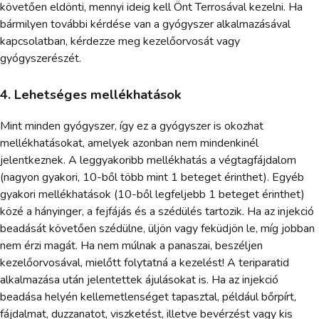
követően eldönti, mennyi ideig kell Önt Terrosával kezelni. Ha
bármilyen további kérdése van a gyógyszer alkalmazásával
kapcsolatban, kérdezze meg kezelőorvosát vagy
gyógyszerészét.
4. Lehetséges mellékhatások
Mint minden gyógyszer, így ez a gyógyszer is okozhat
mellékhatásokat, amelyek azonban nem mindenkinél
jelentkeznek. A leggyakoribb mellékhatás a végtagfájdalom
(nagyon gyakori, 10-ből több mint 1 beteget érinthet). Egyéb
gyakori mellékhatások (10-ből legfeljebb 1 beteget érinthet)
közé a hányinger, a fejfájás és a szédülés tartozik. Ha az injekció
beadását követően szédülne, üljön vagy feküdjön le, míg jobban
nem érzi magát. Ha nem múlnak a panaszai, beszéljen
kezelőorvosával, mielőtt folytatná a kezelést! A teriparatid
alkalmazása után jelentettek ájulásokat is. Ha az injekció
beadása helyén kellemetlenséget tapasztal, például bőrpírt,
fájdalmat, duzzanatot, viszketést, illetve bevérzést vagy kis