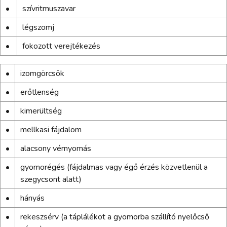
•
szívritmuszavar
•
légszomj
•
fokozott verejtékezés
•
izomgörcsök
•
erőtlenség
•
kimerültség
•
mellkasi fájdalom
•
alacsony vérnyomás
•
gyomorégés (fájdalmas vagy égő érzés közvetlenül a
szegycsont alatt)
•
hányás
•
rekeszsérv (a táplálékot a gyomorba szállító nyelőcső