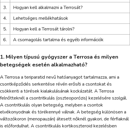
3.
Hogyan kell alkalmazni a Terrosát?
4.
Lehetséges mellékhatások
5.
Hogyan kell a Terrosát tárolni?
6.
A csomagolás tartalma és egyéb információk
1. Milyen típusú gyógyszer a Terrosa és milyen
betegségek esetén alkalmazható?
A Terrosa a teriparatid nevű hatóanyagot tartalmazza, ami a
csontképződés serkentése révén erősíti a csontokat és
csökkenti a törések kialakulásának kockázatát. A Terrosa
felnőtteknél a csontritkulás (oszteoporózis) kezelésére szolgál.
A csontritkulás olyan betegség, melyben a csontok
elvékonyodnak és törékennyé válnak. A betegség különösen a
változókoron (menopauzán) átesett nőknél gyakori, de férfiaknál
is előfordulhat. A csontritkulás kortikoszteroid kezelésben