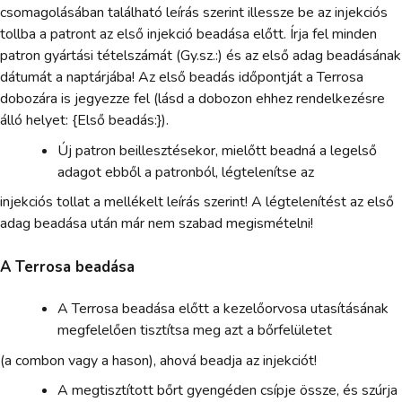
csomagolásában található leírás szerint illessze be az injekciós
tollba a patront az első injekció beadása előtt. Írja fel minden
patron gyártási tételszámát (Gy.sz.:) és az első adag beadásának
dátumát a naptárjába! Az első beadás időpontját a Terrosa
dobozára is jegyezze fel (lásd a dobozon ehhez rendelkezésre
álló helyet: {Első beadás:}).
Új patron beillesztésekor, mielőtt beadná a legelső
adagot ebből a patronból, légtelenítse az
injekciós tollat a mellékelt leírás szerint! A légtelenítést az első
adag beadása után már nem szabad megismételni!
A Terrosa beadása
A Terrosa beadása előtt a kezelőorvosa utasításának
megfelelően tisztítsa meg azt a bőrfelületet
(a combon vagy a hason), ahová beadja az injekciót!
A megtisztított bőrt gyengéden csípje össze, és szúrja