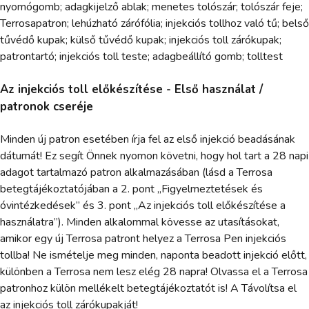
nyomógomb; adagkijelző ablak; menetes tolószár; tolószár feje;
Terrosapatron; lehúzható zárófólia; injekciós tollhoz való tű; belső
tűvédő kupak; külső tűvédő kupak; injekciós toll zárókupak;
patrontartó; injekciós toll teste; adagbeállító gomb; tolltest
Az injekciós toll előkészítése - Első használat /
patronok cseréje
Minden új patron esetében írja fel az első injekció beadásának
dátumát! Ez segít Önnek nyomon követni, hogy hol tart a 28 napi
adagot tartalmazó patron alkalmazásában (lásd a Terrosa
betegtájékoztatójában a 2. pont „Figyelmeztetések és
óvintézkedések” és 3. pont „Az injekciós toll előkészítése a
használatra”). Minden alkalommal kövesse az utasításokat,
amikor egy új Terrosa patront helyez a Terrosa Pen injekciós
tollba! Ne ismételje meg minden, naponta beadott injekció előtt,
különben a Terrosa nem lesz elég 28 napra! Olvassa el a Terrosa
patronhoz külön mellékelt betegtájékoztatót is! A Távolítsa el
az injekciós toll zárókupakját!