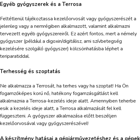
Egyéb gyógyszerek és a Terrosa
Feltétlenül tájékoztassa kezelőorvosát vagy gyógyszerészét a
jelenleg vagy a nemrégiben alkalmazott, valamint alkalmazni
tervezett egyéb gyógyszereiről. Ez azért fontos, mert a némely
gyógyszer (például a digoxin/digitálisz, ami szívbetegség
kezelésére szolgáló gyógyszer) kölcsönhatásba léphet a
teriparatiddal.
Terhesség és szoptatás
Ne alkalmazza a Terrosát, ha terhes vagy ha szoptat! Ha Ön
fogamzóképes korú nő, hatékony fogamzásgátlást kell
alkalmaznia a Terrosa-kezelés ideje alatt. Amennyiben teherbe
esik a kezelés ideje alatt, a Terrosa alkalmazását fel kell
függeszteni. A gyógyszer alkalmazása előtt beszéljen
kezelőorvosával vagy gyógyszerészével!
A készítmény hatásai a gépjárművezetéshez és a gépek