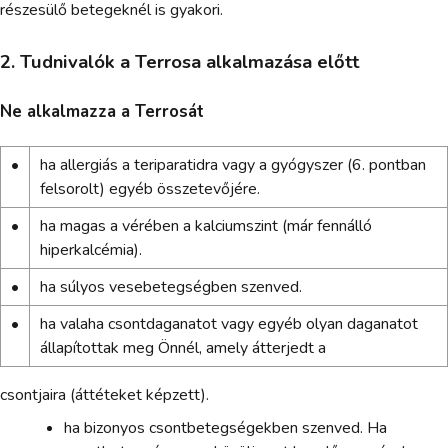
részesülő betegeknél is gyakori.
2. Tudnivalók a Terrosa alkalmazása előtt
Ne alkalmazza a Terrosát
•
ha allergiás a teriparatidra vagy a gyógyszer (6. pontban
felsorolt) egyéb összetevőjére.
•
ha magas a vérében a kalciumszint (már fennálló
hiperkalcémia).
•
ha súlyos vesebetegségben szenved.
•
ha valaha csontdaganatot vagy egyéb olyan daganatot
állapítottak meg Önnél, amely átterjedt a
csontjaira (áttéteket képzett).
ha bizonyos csontbetegségekben szenved. Ha