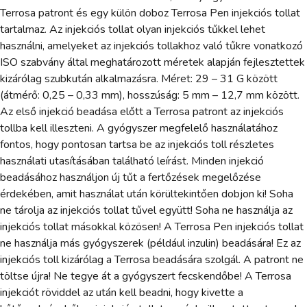
Terrosa patront és egy külön doboz Terrosa Pen injekciós tollat
tartalmaz. Az injekciós tollat olyan injekciós tűkkel lehet
használni, amelyeket az injekciós tollakhoz való tűkre vonatkozó
ISO szabvány által meghatározott méretek alapján fejlesztettek
kizárólag szubkután alkalmazásra. Méret: 29 – 31 G között
(átmérő: 0,25 – 0,33 mm), hosszúság: 5 mm – 12,7 mm között.
Az első injekció beadása előtt a Terrosa patront az injekciós
tollba kell illeszteni. A gyógyszer megfelelő használatához
fontos, hogy pontosan tartsa be az injekciós toll részletes
használati utasításában található leírást. Minden injekció
beadásához használjon új tűt a fertőzések megelőzése
érdekében, amit használat után körültekintően dobjon ki! Soha
ne tárolja az injekciós tollat tűvel együtt! Soha ne használja az
injekciós tollat másokkal közösen! A Terrosa Pen injekciós tollat
ne használja más gyógyszerek (például inzulin) beadására! Ez az
injekciós toll kizárólag a Terrosa beadására szolgál. A patront ne
töltse újra! Ne tegye át a gyógyszert fecskendőbe! A Terrosa
injekciót röviddel az után kell beadni, hogy kivette a