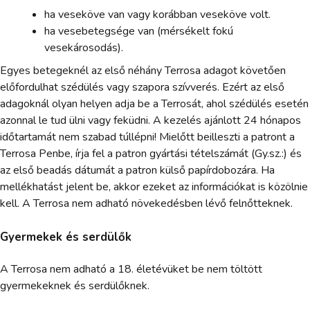
ha veseköve van vagy korábban veseköve volt.
ha vesebetegsége van (mérsékelt fokú
vesekárosodás).
Egyes betegeknél az első néhány Terrosa adagot követően
előfordulhat szédülés vagy szapora szívverés. Ezért az első
adagoknál olyan helyen adja be a Terrosát, ahol szédülés esetén
azonnal le tud ülni vagy feküdni. A kezelés ajánlott 24 hónapos
időtartamát nem szabad túllépni! Mielőtt beilleszti a patront a
Terrosa Penbe, írja fel a patron gyártási tételszámát (Gy.sz.:) és
az első beadás dátumát a patron külső papírdobozára. Ha
mellékhatást jelent be, akkor ezeket az információkat is közölnie
kell. A Terrosa nem adható növekedésben lévő felnőtteknek.
Gyermekek és serdülők
A Terrosa nem adható a 18. életévüket be nem töltött
gyermekeknek és serdülőknek.