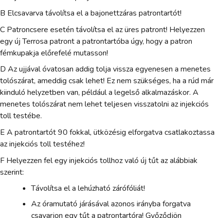
B Elcsavarva távolítsa el a bajonettzáras patrontartót!
C Patroncsere esetén távolítsa el az üres patront! Helyezzen
egy új Terrosa patront a patrontartóba úgy, hogy a patron
fémkupakja előrefelé mutasson!
D Az ujjával óvatosan addig tolja vissza egyenesen a menetes
tolószárat, ameddig csak lehet! Ez nem szükséges, ha a rúd már
kiinduló helyzetben van, például a legelső alkalmazáskor. A
menetes tolószárat nem lehet teljesen visszatolni az injekciós
toll testébe.
E A patrontartót 90 fokkal, ütközésig elforgatva csatlakoztassa
az injekciós toll testéhez!
F Helyezzen fel egy injekciós tollhoz való új tűt az alábbiak
szerint:
Távolítsa el a lehúzható zárófóliát!
Az óramutató járásával azonos irányba forgatva
csavarjon egy tűt a patrontartóra! Győződjön