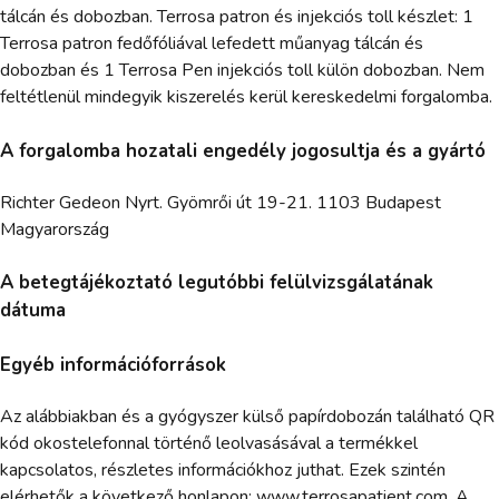
tálcán és dobozban. Terrosa patron és injekciós toll készlet: 1
Terrosa patron fedőfóliával lefedett műanyag tálcán és
dobozban és 1 Terrosa Pen injekciós toll külön dobozban. Nem
feltétlenül mindegyik kiszerelés kerül kereskedelmi forgalomba.
A forgalomba hozatali engedély jogosultja és a gyártó
Richter Gedeon Nyrt. Gyömrői út 19-21. 1103 Budapest
Magyarország
A betegtájékoztató legutóbbi felülvizsgálatának
dátuma
Egyéb információforrások
Az alábbiakban és a gyógyszer külső papírdobozán található QR
kód okostelefonnal történő leolvasásával a termékkel
kapcsolatos, részletes információkhoz juthat. Ezek szintén
elérhetők a következő honlapon: www.terrosapatient.com. A