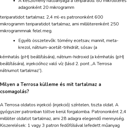
A készítmény hatóanyaga a teriparatid. 80 mikroliteres
adagonként 20 mikrogramm
teriparatidot tartalmaz. 2,4 ml-es patrononként 600
mikrogramm teriparatidot tartalmaz, ami milliliterenként 250
mikrogrammnak felel meg.
Egyéb összetevők: tömény ecetsav, mannit, meta-
krezol, nátrium-acetát-trihidrát, sósav (a
kémhatás (pH) beállítására), nátrium-hidroxid (a kémhatás (pH)
beállítására), injekcióhoz való víz (lásd 2. pont „A Terrosa
nátriumot tartalmaz”).
Milyen a Terrosa külleme és mit tartalmaz a
csomagolás?
A Terrosa oldatos injekció (injekció) színtelen, tiszta oldat. A
gyógyszer patronban töltve kerül forgalomba. Patrononként 2,4
milliliter oldatot tartalmaz, ami 28 adagra elegendő mennyiség.
Kiszerelések: 1 vagy 3 patron fedőfóliával lefedett műanyag