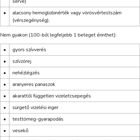
sérve)
•
alacsony hemoglobinérték vagy vörösvértestszám
(vérszegénység).
Nem gyakori (100-ból legfeljebb 1 beteget érinthet):
•
gyors szívverés
•
szívzörej
•
nehézlégzés
•
aranyeres panaszok
•
akarattól független vizeletcsepegés
•
sürgető vizelési inger
•
testtömeg-gyarapodás
•
vesekő