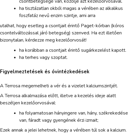
csontbetegsége van, közölje azt kezelőorvosával.
ha tisztázatlan okból magas a vérében az alkalikus
foszfatáz nevű enzim szintje, ami arra
utalhat, hogy esetleg a csontjait érintő Paget-kórban (kóros
csontelváltozással járó betegség) szenved. Ha ezt illetően
bizonytalan, kérdezze meg kezelőorvosát!
ha korábban a csontjait érintő sugárkezelést kapott.
ha terhes vagy szoptat.
Figyelmeztetések és óvintézkedések
A Terrosa megemelheti a vér és a vizelet kalciumszintjét.
A Terrosa alkalmazása előtt, illetve a kezelés ideje alatt
beszéljen kezelőorvosával:
ha folyamatosan hányingere van, hány, székrekedése
van, fáradt vagy gyengének érzi izmait;
Ezek annak a jelei lehetnek, hogy a vérében túl sok a kalcium.