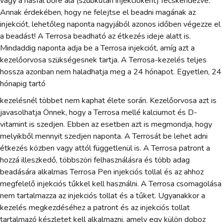
vagy a hasfal bőre alá (szubkután injekcióként) fecskendezve.
Annak érdekében, hogy ne felejtse el beadni magának az
injekciót, lehetőleg naponta nagyjából azonos időben végezze el
a beadást! A Terrosa beadható az étkezés ideje alatt is.
Mindaddig naponta adja be a Terrosa injekciót, amíg azt a
kezelőorvosa szükségesnek tartja. A Terrosa-kezelés teljes
hossza azonban nem haladhatja meg a 24 hónapot. Egyetlen, 24
hónapig tartó
kezelésnél többet nem kaphat élete során. Kezelőorvosa azt is
javasolhatja Önnek, hogy a Terrosa mellé kalciumot és D-
vitamint is szedjen. Ebben az esetben azt is megmondja, hogy
melyikből mennyit szedjen naponta. A Terrosát be lehet adni
étkezés közben vagy attól függetlenül is. A Terrosa patront a
hozzá illeszkedő, többszöri felhasználásra és több adag
beadására alkalmas Terrosa Pen injekciós tollal és az ahhoz
megfelelő injekciós tűkkel kell használni. A Terrosa csomagolása
nem tartalmazza az injekciós tollat és a tűket. Ugyanakkor a
kezelés megkezdéséhez a patront és az injekciós tollat
tartalmazó készletet kell alkalmazni, amely egy külön doboz