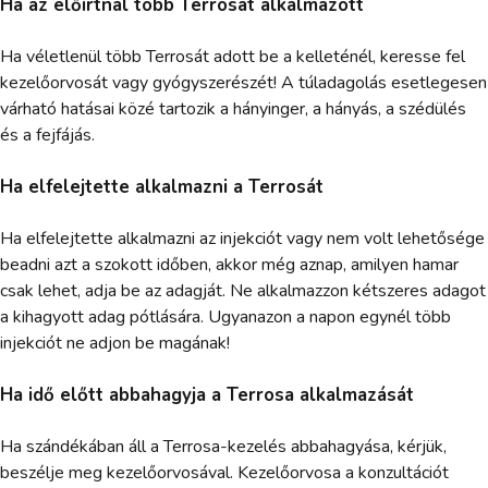
Ha az előírtnál több Terrosát alkalmazott
Ha véletlenül több Terrosát adott be a kelleténél, keresse fel
kezelőorvosát vagy gyógyszerészét! A túladagolás esetlegesen
várható hatásai közé tartozik a hányinger, a hányás, a szédülés
és a fejfájás.
Ha elfelejtette alkalmazni a Terrosát
Ha elfelejtette alkalmazni az injekciót vagy nem volt lehetősége
beadni azt a szokott időben, akkor még aznap, amilyen hamar
csak lehet, adja be az adagját. Ne alkalmazzon kétszeres adagot
a kihagyott adag pótlására. Ugyanazon a napon egynél több
injekciót ne adjon be magának!
Ha idő előtt abbahagyja a Terrosa alkalmazását
Ha szándékában áll a Terrosa-kezelés abbahagyása, kérjük,
beszélje meg kezelőorvosával. Kezelőorvosa a konzultációt