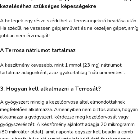
kezeléséhez szükséges képességekre
A betegek egy része szédülhet a Terrosa injekció beadása után.
Ha szédül, ne vezessen gépjárművet és ne kezeljen gépet, amíg
jobban nem érzi magát!
A Terrosa nátriumot tartalmaz
A készítmény kevesebb, mint 1 mmol (23 mg) nátriumot
tartalmaz adagonként, azaz gyakorlatilag “nátriummentes”.
3. Hogyan kell alkalmazni a Terrosát?
A gyógyszert mindig a kezelőorvosa által elmondottaknak
megfelelően alkalmazza. Amennyiben nem biztos abban, hogyan
alkalmazza a gyógyszert, kérdezze meg kezelőorvosát vagy
gyógyszerészét. A készítmény ajánlott adagja 20 mikrogramm
(80 mikroliter oldat), amit naponta egyszer kell beadni a comb