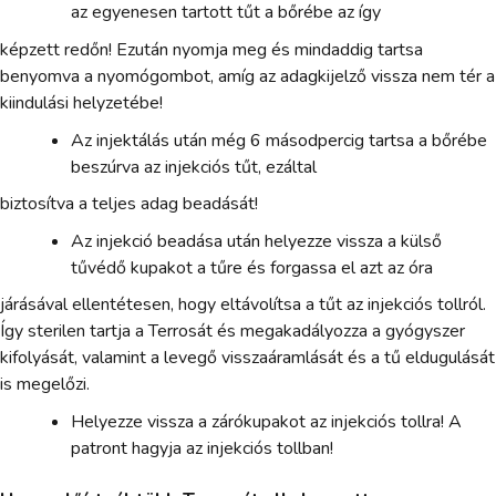
az egyenesen tartott tűt a bőrébe az így
képzett redőn! Ezután nyomja meg és mindaddig tartsa
benyomva a nyomógombot, amíg az adagkijelző vissza nem tér a
kiindulási helyzetébe!
Az injektálás után még 6 másodpercig tartsa a bőrébe
beszúrva az injekciós tűt, ezáltal
biztosítva a teljes adag beadását!
Az injekció beadása után helyezze vissza a külső
tűvédő kupakot a tűre és forgassa el azt az óra
járásával ellentétesen, hogy eltávolítsa a tűt az injekciós tollról.
Így sterilen tartja a Terrosát és megakadályozza a gyógyszer
kifolyását, valamint a levegő visszaáramlását és a tű eldugulását
is megelőzi.
Helyezze vissza a zárókupakot az injekciós tollra! A
patront hagyja az injekciós tollban!