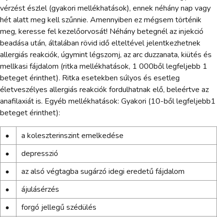
vérzést észlel (gyakori mellékhatások), ennek néhány nap vagy
hét alatt meg kell szűnnie. Amennyiben ez mégsem történik
meg, keresse fel kezelőorvosát! Néhány betegnél az injekció
beadása után, általában rövid idő elteltével jelentkezhetnek
allergiás reakciók, úgymint légszomj, az arc duzzanata, kiütés és
mellkasi fájdalom (ritka mellékhatások, 1 000ből legfeljebb 1
beteget érinthet). Ritka esetekben súlyos és esetleg
életveszélyes allergiás reakciók fordulhatnak elő, beleértve az
anafilaxiát is. Egyéb mellékhatások: Gyakori (10-ből legfeljebb1
beteget érinthet):
•
a koleszterinszint emelkedése
•
depresszió
•
az alsó végtagba sugárzó idegi eredetű fájdalom
•
ájulásérzés
•
forgó jellegű szédülés