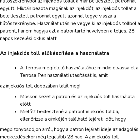
hűtőszekrényből az injekciós tollat a már beillesztett patronnal
együtt. Miután beadta magának az injekciót, az injekciós tollat a
beleillesztett patronnal együtt azonnal tegye vissza a
hűtőszekrénybe. Használat után ne vegye ki az injekciós tollból a
patront, hanem hagyja azt a patrontartó hüvelyben a teljes, 28
napos kezelési ciklus alatt!
Az injekciós toll előkészítése a használatra
A Terrosa megfelelő használatához mindig olvassa el a
Terrosa Pen használati utasítását is, amit
az injekciós toll dobozában talál meg!
Mosson kezet a patron és az injekciós toll használata
előtt!
Mielőtt beillesztené a patront injekciós tollba,
ellenőrizze a címkéjén található lejárati időt, hogy
megbizonyosodjon arról, hogy a patron lejárati ideje az adagolás
megkezdésekor még legalább 28 nap. Az injekciós toll