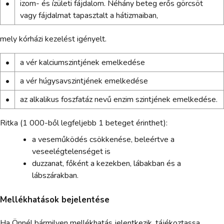
•
izom- és ízületi fájdalom. Néhány beteg erős görcsöt
vagy fájdalmat tapasztalt a hátizmaiban,
mely kórházi kezelést igényelt.
•
a vér kalciumszintjének emelkedése
•
a vér húgysavszintjének emelkedése
•
az alkalikus foszfatáz nevű enzim szintjének emelkedése.
Ritka (1 000-ből legfeljebb 1 beteget érinthet):
a veseműködés csökkenése, beleértve a
veseelégtelenséget is
duzzanat, főként a kezekben, lábakban és a
lábszárakban.
Mellékhatások bejelentése
Ha Önnél bármilyen mellékhatás jelentkezik, tájékoztassa