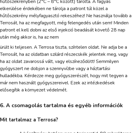
hűtőszekrényben (2°C – 8°C között) tárolta. A fagyás
elkerülése érdekében ne tárolja a patront túl közel a
hűtőszekrény mélyfagyasztó rekeszéhez! Ne használja tovább a
Terrosát, ha az megfagyott, még felengedés után sem! Minden
patront el kell dobni az első injekció beadását követő 28 nap
után még akkor is, ha az nem
ürült ki teljesen. A Terrosa tiszta, színtelen oldat. Ne adja be a
Terrosát, ha az oldatban szilárd részecskék jelentek meg, vagy
ha az oldat zavarossá vált, vagy elszíneződött! Semmilyen
gyógyszert ne dobjon a szennyvízbe vagy a háztartási
hulladékba. Kérdezze meg gyógyszerészét, hogy mit tegyen a
már nem használt gyógyszereivel. Ezek az intézkedések
elősegítik a környezet védelmét.
6. A csomagolás tartalma és egyéb információk
Mit tartalmaz a Terrosa?