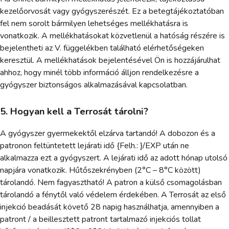
kezelőorvosát vagy gyógyszerészét. Ez a betegtájékoztatóban
fel nem sorolt bármilyen lehetséges mellékhatásra is
vonatkozik. A mellékhatásokat közvetlenül a hatóság részére is
bejelentheti az V. függelékben található elérhetőségeken
keresztül. A mellékhatások bejelentésével Ön is hozzájárulhat
ahhoz, hogy minél több információ álljon rendelkezésre a
gyógyszer biztonságos alkalmazásával kapcsolatban.
5. Hogyan kell a Terrosát tárolni?
A gyógyszer gyermekektől elzárva tartandó! A dobozon és a
patronon feltüntetett lejárati idő {Felh.: }/EXP után ne
alkalmazza ezt a gyógyszert. A lejárati idő az adott hónap utolsó
napjára vonatkozik. Hűtőszekrényben (2°C – 8°C között)
tárolandó. Nem fagyasztható! A patron a külső csomagolásban
tárolandó a fénytől való védelem érdekében. A Terrosát az első
injekció beadását követő 28 napig használhatja, amennyiben a
patront / a beillesztett patront tartalmazó injekciós tollat