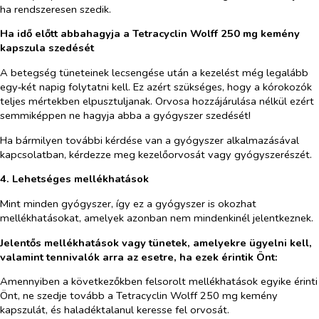
ha rendszeresen szedik.
Ha idő előtt abbahagyja a Tetracyclin Wolff 250 mg kemény
kapszula szedését
A betegség tüneteinek lecsengése után a kezelést még legalább
egy‑két napig folytatni kell. Ez azért szükséges, hogy a kórokozók
teljes mértekben elpusztuljanak. Orvosa hozzájárulása nélkül ezért
semmiképpen ne hagyja abba a gyógyszer szedését!
Ha bármilyen további kérdése van a gyógyszer alkalmazásával
kapcsolatban, kérdezze meg kezelőorvosát vagy gyógyszerészét.
4.
Lehetséges mellékhatások
Mint minden gyógyszer, így ez a gyógyszer is okozhat
mellékhatásokat, amelyek azonban nem mindenkinél jelentkeznek.
Jelentős mellékhatások vagy tünetek, amelyekre ügyelni kell,
valamint tennivalók arra az esetre, ha ezek érintik Önt:
Amennyiben a következőkben felsorolt mellékhatások egyike érinti
Önt, ne szedje tovább a Tetracyclin Wolff 250 mg kemény
kapszulát, és haladéktalanul keresse fel orvosát.