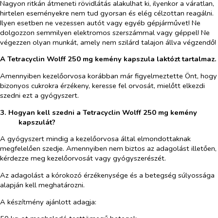
Nagyon ritkán átmeneti rövidlátás alakulhat ki, ilyenkor a váratlan,
hirtelen eseményekre nem tud gyorsan és elég célzottan reagálni.
Ilyen esetben ne vezessen autót vagy egyéb gépjárművet! Ne
dolgozzon semmilyen elektromos szerszámmal vagy géppel! Ne
végezzen olyan munkát, amely nem szilárd talajon állva végzendő!
A Tetracyclin Wolff 250 mg kemény kapszula laktózt tartalmaz.
Amennyiben kezelőorvosa korábban már figyelmeztette Önt, hogy
bizonyos cukrokra érzékeny, keresse fel orvosát, mielőtt elkezdi
szedni ezt a gyógyszert.
3.
Hogyan kell szedni a Tetracyclin Wolff 250 mg kemény
kapszulát
?
A gyógyszert mindig a kezelőorvosa által elmondottaknak
megfelelően szedje. Amennyiben nem biztos az adagolást illetően,
kérdezze meg kezelőorvosát vagy gyógyszerészét.
Az adagolást a kórokozó érzékenysége és a betegség súlyossága
alapján kell meghatározni.
A készítmény ajánlott adagja: