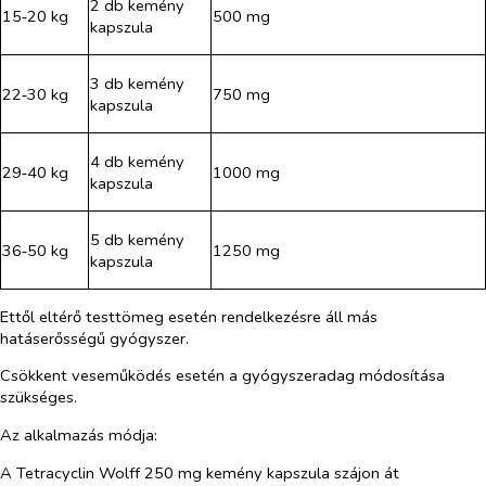
2 db kemény
15‑20 kg
500 mg
kapszula
3 db kemény
22‑30 kg
750 mg
kapszula
4 db kemény
29‑40 kg
1000 mg
kapszula
5 db kemény
36‑50 kg
1250 mg
kapszula
Ettől eltérő testtömeg esetén rendelkezésre áll más
hatáserősségű gyógyszer.
Csökkent veseműködés esetén a gyógyszeradag módosítása
szükséges.
Az alkalmazás módja:
A Tetracyclin Wolff 250 mg kemény kapszula szájon át