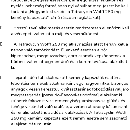
fordulhat elő egyes esetekben, ami égő érzés, fájdalom és
nyelési nehézség formájában nyilvánulhat meg (ezért be kell
tartani a „Hogyan kell szedni a Tetracyclin Wolff 250 mg
kemény kapszulát?“ című részben foglaltakat).
​
Hosszú távú alkalmazás esetén rendszeresen ellenőrizni kell
a vérképet, valamint a máj‑ és veseműködést.
​
A Tetracyclin Wolff 250 mg alkalmazása alatt kerülni kell a
napon való tartózkodást. Ellenkező esetben a bőr
kipirosodhat, megduzzadhat, apró csomók képződhetnek a
bőrben, valamint pigmentáció és a köröm leválása alakulhat
ki.
​
Lejárati időn túl alkalmazott kemény kapszulák esetén a
lebontási termékek alkalmanként egy nagyon ritka, bizonyos
anyagok vesén keresztüli kiválasztásának fokozódásával járó
megbetegedés [pszeudo‑Fanconi‑szindróma] alakulhat ki
(tünetei: fokozott vizeletmennyiség, aminosavak, glükóz és
fehérje vizelettel való ürülése, a vérben alacsony káliumszint
és renális tubuláris acidózis kialakulása). A Tetracyclin Wolff
250 mg kemény kapszula ezért semmi esetre sem szedhető
a lejárati dátum után.