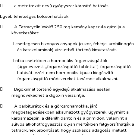
​
a metotrexát nevű gyógyszer károsító hatását.
Egyéb lehetséges kölcsönhatások
​
A Tetracyclin Wolff 250 mg kemény kapszula gátolja a
következőket:
​
esetlegesen bizonyos anyagok (cukor, fehérje, urobilinogén
és katekolaminok) vizeletből történő kimutatását.
​
ritka esetekben a hormonális fogamzásgátlók
(úgynevezett „fogamzásgátló tabletta”) fogamzásgátló
hatását, ezért nem hormonális típusú kiegészítő
fogamzásgátló módszereket tanácsos alkalmazni.
​
Digoxinnel történő egyidejű alkalmazása esetén
megnövekedhet a digoxin vérszintje.
​
A barbiturátok és a görcsrohamokkal járó
megbetegedésekben alkalmazott gyógyszerek, úgymint a
karbamazepin, a difenilhidantoin és a primidon, valamint a
súlyos alkoholfogyasztás olyan mértékben felgyorsíthatják a
tetraciklinek lebontását, hogy szokásos adagolás mellett