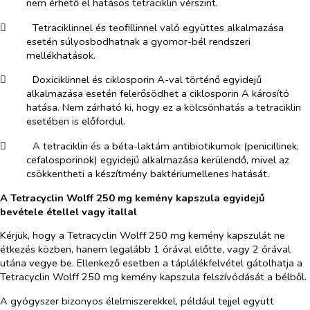
nem érhető el hatásos tetraciklin vérszint.
​
Tetraciklinnel és teofillinnel való együttes alkalmazása
esetén súlyosbodhatnak a gyomor-bél rendszeri
mellékhatások.
​
Doxiciklinnel és ciklosporin A-val történő egyidejű
alkalmazása esetén felerősödhet a ciklosporin A károsító
hatása. Nem zárható ki, hogy ez a kölcsönhatás a tetraciklin
esetében is előfordul.
​
A tetraciklin és a béta-laktám antibiotikumok (penicillinek,
cefalosporinok) egyidejű alkalmazása kerülendő, mivel az
csökkentheti a készítmény baktériumellenes hatását.
A Tetracyclin Wolff 250 mg kemény kapszula egyidejű
bevétele étellel vagy itallal
Kérjük, hogy a Tetracyclin Wolff 250 mg kemény kapszulát ne
étkezés közben, hanem legalább 1 órával előtte, vagy 2 órával
utána vegye be. Ellenkező esetben a táplálékfelvétel gátolhatja a
Tetracyclin Wolff 250 mg kemény kapszula felszívódását a bélből.
A gyógyszer bizonyos élelmiszerekkel, például tejjel együtt