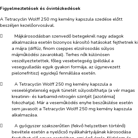
Figyelmeztetések és óvintézkedések
A Tetracyclin Wolff 250 mg kemény kapszula szedése előtt
beszéljen kezelőorvosával.
​
Májkárosodásban szenvedő betegeknél nagy adagok
alkalmazása esetén bizonyos károsító hatásokat fejthetnek ki
a májra (diffúz, finom cseppes elzsírosodás súlyos
májműködési zavarokkal). Terhes nők különösen
veszélyeztetettek, főleg vesebetegség (például a
vesegyulladás egyik gyakori formája, az úgynevezett
pielonefritisz) egyidejű fennállása esetén.
​
A Tetracyclin Wolff 250 mg kemény kapszula a
veseelégtelenség egyik tünetét súlyosbíthatja (a vér magas
kreatinin- és karbamid‑nitrogén szintjét [azotémia]
fokozhatja). Már a veseműködés enyhe beszűkülése esetén
sem javasolt a Tetracyclin Wolff 250 mg kemény kapszula
alkalmazása.
​
A gyógyszer szakszerűtlen (fekvő helyzetben történő)
bevétele esetén a nyelőcső nyálkahártyájának károsodása