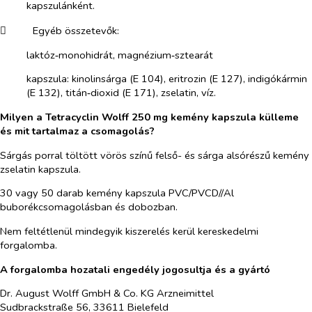
kapszulánként.
​
Egyéb összetevők:
laktóz‑monohidrát, magnézium‑sztearát
kapszula: kinolinsárga (E 104), eritrozin (E 127), indigókármin
(E 132), titán‑dioxid (E 171), zselatin, víz.
Milyen a Tetracyclin Wolff 250 mg kemény kapszula külleme
és mit tartalmaz a csomagolás?
Sárgás porral töltött vörös színű felső- és sárga alsórészű kemény
zselatin kapszula.
30 vagy 50 darab kemény kapszula PVC/PVCD//Al
buborékcsomagolásban és dobozban.
Nem feltétlenül mindegyik kiszerelés kerül kereskedelmi
forgalomba.
A forgalomba hozatali engedély jogosultja és a gyártó
Dr. August Wolff GmbH & Co. KG Arzneimittel
Sudbrackstraße 56, 33611 Bielefeld