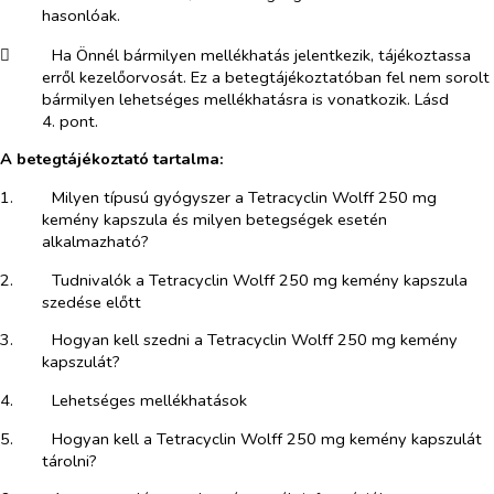
hasonlóak.
​
Ha Önnél bármilyen mellékhatás jelentkezik, tájékoztassa
erről kezelőorvosát. Ez a betegtájékoztatóban fel nem sorolt
bármilyen lehetséges mellékhatásra is vonatkozik. Lásd
4. pont.
A betegtájékoztató tartalma:
1.​
Milyen típusú gyógyszer a Tetracyclin Wolff 250 mg
kemény kapszula és milyen betegségek esetén
alkalmazható?
2.​
Tudnivalók a Tetracyclin Wolff 250 mg kemény kapszula
szedése előtt
3.​
Hogyan kell szedni a Tetracyclin Wolff 250 mg kemény
kapszulát?
4.​
Lehetséges mellékhatások
5.​
Hogyan kell a Tetracyclin Wolff 250 mg kemény kapszulát
tárolni?