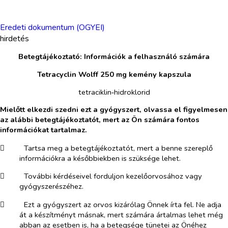
Eredeti dokumentum (OGYEI)
hirdetés
Betegtájékoztató: Információk a felhasználó számára
Tetracyclin Wolff 250 mg kemény kapszula
tetraciklin‑hidroklorid
Mielőtt elkezdi szedni ezt a gyógyszert, olvassa el figyelmesen
az alábbi betegtájé​koztatót, mert az Ön számára fontos
információkat tartalmaz.
​
Tartsa meg a betegtájékoztatót, mert a benne szereplő
információkra a későbbiek​ben is szüksége lehet.
​
További kérdéseivel forduljon kezelőorvosához vagy
gyógyszerészéhez.
​
Ezt a gyógyszert az orvos kizárólag Önnek írta fel. Ne adja
át a készítményt másnak, mert számára ártalmas lehet még
abban az esetben is, ha a betegsége tünetei az Önéhez