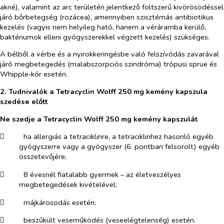
akné), valamint az arc területén jelentkező foltszerű kivörösödéssel
járó bőrbetegség (rozácea), amennyiben szisztémás antibiotikus
kezelés (vagyis nem helyileg ható, hanem a véráramba kerülő,
baktériumok elleni gyógyszerekkel végzett kezelés) szükséges.
A bélből a vérbe és a nyirokkeringésbe való felszívódás zavarával
járó megbetegedés (malabszorpciós szindróma) trópusi sprue és
Whipple‑kór esetén.
2.
Tudnivalók a Tetracyclin Wolff 250 mg kemény kapszula
szedése előtt
Ne szedje a Tetracyclin Wolff 250 mg kemény kapszulát
​
ha allergiás a tetraciklinre, a tetraciklinhez hasonló egyéb
gyógyszerre vagy a gyógyszer (6. pontban felsorolt) egyéb
összetevőjére;
​
8 évesnél fiatalabb gyermek – az életveszélyes
megbetegedések kivételével;
​
májkárosodás esetén;
​
beszűkült veseműködés (veseelégtelenség) esetén.