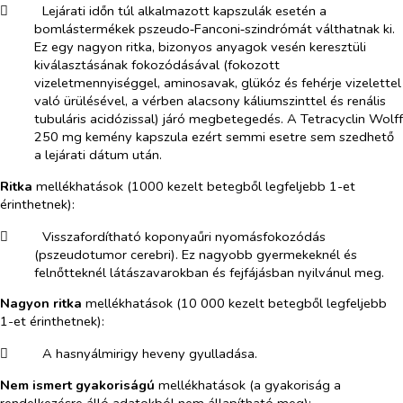
​
Lejárati időn túl alkalmazott kapszulák esetén a
bomlástermékek pszeudo‑Fanconi‑szindrómát válthatnak ki.
Ez egy nagyon ritka, bizonyos anyagok vesén keresztüli
kiválasztásának fokozódásával (fokozott
vizeletmennyiséggel, aminosavak, glükóz és fehérje vizelettel
való ürülésével, a vérben alacsony káliumszinttel és renális
tubuláris acidózissal) járó megbetegedés. A Tetracyclin Wolff
250 mg kemény kapszula ezért semmi esetre sem szedhető
a lejárati dátum után.
Ritka
mellékhatások (1000 kezelt betegből legfeljebb 1-et
érinthetnek):
​
Visszafordítható koponyaűri nyomásfokozódás
(pszeudotumor cerebri). Ez nagyobb gyermekeknél és
felnőtteknél látászavarokban és fejfájásban nyilvánul meg.
Nagyon ritka
mellékhatások (10 000 kezelt betegből legfeljebb
1-et érinthetnek):
​
A hasnyálmirigy heveny gyulladása.
Nem ismert gyakoriságú
mellékhatások
(a gyakoriság a
rendelkezésre álló adatokból nem állapítható meg):