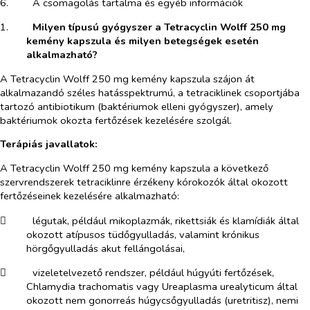
6.​
A csomagolás tartalma és egyéb információk
1.​
Milyen típusú gyógyszer a Tetracyclin Wolff 250 mg
kemény kapszula és milyen betegségek esetén
alkalmazható
?
A Tetracyclin Wolff 250 mg kemény kapszula szájon át
alkalmazandó széles hatásspektrumú, a tetraciklinek csoportjába
tartozó antibiotikum (baktériumok elleni gyógyszer), amely
baktériumok okozta fertőzések kezelésére szolgál.
Terápiás javallatok:
A Tetracyclin Wolff 250 mg kemény kapszula a következő
szervrendszerek tetraciklinre érzékeny kórokozók által okozott
fertőzéseinek kezelésére alkalmazható:
​
légutak, például mikoplazmák, rikettsiák és klamídiák
által
okozott atípusos tüdőgyulladás, valamint krónikus
hörgőgyulladás akut fellángolásai,
​
vizeletelvezető rendszer, például húgyúti fertőzések,
Chlamydia trachomatis
vagy
Ureaplasma urealyticum
által
okozott nem gonorreás húgycsőgyulladás (uretritisz), nemi