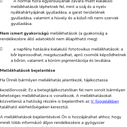
​
A normál flóra egyensúlyának zavara miatt kialakuló
mellékhatások léphetnek fel, mint a száj és a nyelv
nyálkahártyájának gyulladása, a garat területének
gyulladása, valamint a hüvely és a külső női nemi szervek
gyulladása.
Nem ismert gyakoriságú
mellékhatások
(a gyakoriság a
rendelkezésre álló adatokból nem állapítható meg):
​
a napfény hatására kialakuló fototoxikus mellékhatások: a
bőr kipirosodhat, megduzzadhat, apró csomók képződhetnek
a bőrön, valamint a köröm pigmentációja és leválása.
Mellékhatások bejelentése
Ha Önnél bármilyen mellékhatás jelentkezik, tájékoztassa
kezelőorvosát. Ez a betegtájékoztatóban fel nem sorolt bármilyen
lehetséges mellékhatásra is vonatkozik. A mellékhatásokat
közvetlenül a hatóság részére is bejelentheti az
V. füg
g
elékben
található elérhetőségeken keresztül.
A mellékhatások bejelentésével Ön is hozzájárulhat ahhoz, hogy
minél több információ álljon rendelkezésre a gyógyszer