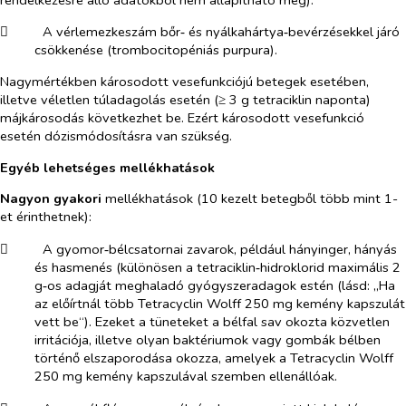
​
A vérlemezkeszám bőr‑ és nyálkahártya‑bevérzésekkel járó
csökkenése (trombocitopéniás purpura).
Nagymértékben károsodott vesefunkciójú betegek esetében,
illetve véletlen túladagolás esetén (≥ 3 g tetraciklin naponta)
májkárosodás következhet be. Ezért károsodott vesefunkció
esetén dózismódosításra van szükség.
Egyéb lehetséges mellékhatások
Nagyon gyakori
mellékhatások (10 kezelt betegből több mint 1-
et érinthetnek):
​
A gyomor‑bélcsatornai zavarok, például hányinger, hányás
és hasmenés (különösen a tetraciklin‑hidroklorid maximális 2
g‑os adagját meghaladó gyógyszeradagok estén (lásd: „Ha
az előírtnál több Tetracyclin Wolff 250 mg kemény kapszulát
vett be“). Ezeket a tüneteket a bélfal sav okozta közvetlen
irritációja, illetve olyan baktériumok vagy gombák bélben
történő elszaporodása okozza, amelyek a Tetracyclin Wolff
250 mg kemény kapszulával szemben ellenállóak.