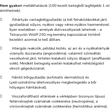
Nem gyakori
mellékhatások (100 kezelt betegből legfeljebb 1-et
érinthetnek):
​
Álhártyás vastagbélgyulladás (a bél felrakódásokkal járó
gyulladása) súlyos, nyákos vagy véres‑nyákos hasmenéssel.
Ilyen esetekben – amelyek életveszélyesek lehetnek – a
Tetracyclin Wolff 250 mg kemény kapszulával történő
kezelést azonnal le kell állítani.
​
Allergiás reakciók, például kiütés, az arc és a nyálkahártyák
vizenyős duzzanata (angioödéma), valamint szívleállás
veszélyével járó, hirtelen kialakuló súlyos állapot (anafilaxiás
sokk). Mindkét betegség esetén kialakulhat nehézlégzést
okozó gégeduzzanat.
​
Hámló bőrgyulladás (exfoliatív dermatitisz) és
Lyell‑szindróma (életveszélyes megbetegedés a bőr
hólyagos hámlásával).
​
Visszafordítható eltérések a vérképben: bizonyos típusú
fehérvérsejtek számának csökkenése (neutropénia), a
vörösvérsejtek számának csökkenése (hemolitikus anémia).