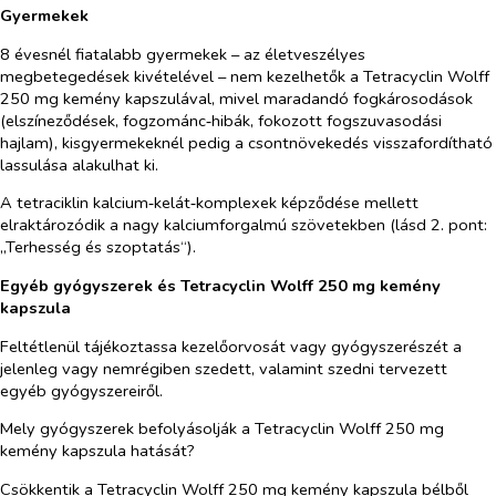
Gyermekek
8 évesnél fiatalabb gyermekek – az életveszélyes
megbetegedések kivételével – nem kezelhetők a Tetracyclin Wolff
250 mg kemény kapszulával, mivel maradandó fogkárosodások
(elszíneződések, fogzománc‑hibák, fokozott fogszuvasodási
hajlam), kisgyermekeknél pedig a csontnövekedés visszafordítható
lassulása alakulhat ki.
A tetraciklin kalcium‑kelát‑komplexek képződése mellett
elraktározódik a nagy kalciumforgalmú szövetekben (lásd 2. pont:
„Terhesség és szoptatás“).
Egyéb gyógyszerek és Tetracyclin Wolff 250 mg kemény
kapszula
Feltétlenül tájékoztassa kezelőorvosát vagy gyógyszerészét a
jelenleg vagy nemrégiben szedett, valamint szedni tervezett
egyéb gyógyszereiről.
Mely gyógyszerek befolyásolják a Tetracyclin Wolff 250 mg
kemény kapszula hatását?
Csökkentik a Tetracyclin Wolff 250 mg kemény kapszula bélből