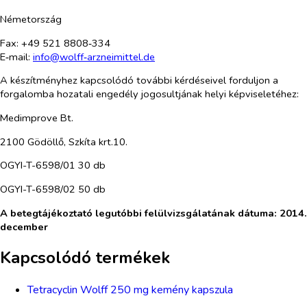
Németország
Fax: +49 521 8808‑334
E‑mail:
info@wolff‑arzneimittel.de
A készítményhez kapcsolódó további kérdéseivel forduljon a
forgalomba hozatali engedély jogosultjának helyi képviseletéhez:
Medimprove Bt.
2100 Gödöllő, Szkíta krt.10.
OGYI-T-6598/01 30 db
OGYI-T-6598/02 50 db
A betegtájékoztató legutóbbi felülvizsgálatának dátuma: 2014.
december
Kapcsolódó termékek
Tetracyclin Wolff 250 mg kemény kapszula