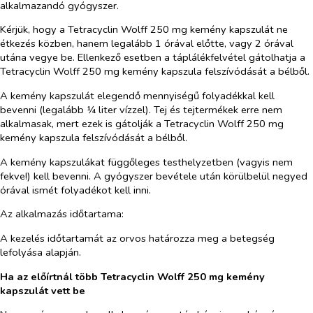
alkalmazandó gyógyszer.
Kérjük, hogy a Tetracyclin Wolff 250 mg kemény kapszulát ne
étkezés közben, hanem legalább 1 órával előtte, vagy 2 órával
utána vegye be. Ellenkező esetben a táplálékfelvétel gátolhatja a
Tetracyclin Wolff 250 mg kemény kapszula felszívódását a bélből.
A kemény kapszulát elegendő mennyiségű folyadékkal kell
bevenni (legalább ¼ liter vízzel). Tej és tejtermékek erre nem
alkalmasak, mert ezek is gátolják a Tetracyclin Wolff 250 mg
kemény kapszula felszívódását a bélből.
A kemény kapszulákat függőleges testhelyzetben (vagyis nem
fekve!) kell bevenni. A gyógyszer bevétele után körülbelül negyed
órával ismét folyadékot kell inni.
Az alkalmazás időtartama:
A kezelés időtartamát az orvos határozza meg a betegség
lefolyása alapján.
Ha az előírtnál több Tetracyclin Wolff 250 mg kemény
kapszulát vett be