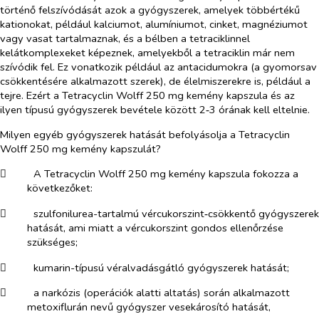
történő felszívódását azok a gyógyszerek, amelyek többértékű
kationokat, például kalciumot, alumíniumot, cinket, magnéziumot
vagy vasat tartalmaznak, és a bélben a tetraciklinnel
kelátkomplexeket képeznek, amelyekből a tetraciklin már nem
szívódik fel. Ez vonatkozik például az antacidumokra (a gyomorsav
csökkentésére alkalmazott szerek), de élelmiszerekre is, például a
tejre. Ezért a Tetracyclin Wolff 250 mg kemény kapszula és az
ilyen típusú gyógyszerek bevétele között 2‑3 órának kell eltelnie.
Milyen egyéb gyógyszerek hatását befolyásolja a Tetracyclin
Wolff 250 mg kemény kapszulát?
​
A Tetracyclin Wolff 250 mg kemény kapszula fokozza a
következőket:
​
szulfonilurea-tartalmú vércukorszint‑csökkentő gyógyszerek
hatását, ami miatt a vércukorszint gondos ellenőrzése
szükséges;
​
kumarin-típusú véralvadásgátló gyógyszerek hatását;
​
a narkózis (operációk alatti altatás) során alkalmazott
metoxiflurán nevű gyógyszer vesekárosító hatását,