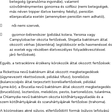
betegség (granulóma ingvinále), valamint
szövődménymentes gonorrea és szifilisz (nemi betegségek,
más néven tripper illetve kemény fekély), penicillin
ellenjavallata esetén (amennyiben penicillin nem adható),
​
női nemi szervek,
​
gyomor‑bélrendszer (például kolera,
Yersinia
vagy
Campylobacter
okozta fertőzések, Shigella baktérium által
okozott vérhas [dizentéria]: legtöbbször erős hasmenéssel és
az esetek egy részében életveszélyes folyadékvesztéssel
járó fertőzések).
Egyéb, a tetraciklinre érzékeny kórokozók által okozott fertőzések:
a Rickettsia nevű baktérium által okozott megbetegedések
(úgynevezett rikettsiózisok, például tífusz), borelliózis
(kulancscsípés által terjesztett borelliafertőzések, például
Lyme‑kór), a Brucella nevű baktérium által okozott megbetegedés
(brucellózis), liszteriózis, melidiózis, pestis, bartonellózis, tularémia,
a Chlamydia nevű baktérium okozta kötőhártyagyulladás és a
szem kötőhártyájának és szaruhártyájának fertőzései (trahoma).
A közönséges akné súlyos, elfertőződött formái (súlyos lefolyású