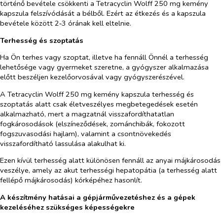
történő bevétele csökkenti a Tetracyclin Wolff 250 mg kemény
kapszula felszívódását a bélből. Ezért az étkezés és a kapszula
bevétele között 2‑3 órának kell eltelnie.
Terhesség és szoptatás
Ha Ön terhes vagy szoptat, illetve ha fennáll Önnél a terhesség
lehetősége vagy gyermeket szeretne, a gyógyszer alkalmazása
előtt beszéljen kezelőorvosával vagy gyógyszerészével.
A Tetracyclin Wolff 250 mg kemény kapszula terhesség és
szoptatás alatt csak életveszélyes megbetegedések esetén
alkalmazható, mert a magzatnál visszafordíthatatlan
fogkárosodások (elszíneződések, zománchibák, fokozott
fogszuvasodási hajlam), valamint a csontnövekedés
visszafordítható lassulása alakulhat ki.
Ezen kívül terhesség alatt különösen fennáll az anyai májkárosodás
veszélye, amely az akut terhességi hepatopátia (a terhesség alatt
fellépő májkárosodás) kórképéhez hasonlít.
A készítmény hatásai a gépjárművezetéshez és a gépek
kezeléséhez szükséges képességekre