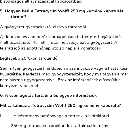
biztonságos alkalmazásával kapcsolatban.
5.
Hogyan kell a Tetracyclin Wolff 250 mg kemény kapszulát
tárolni
?
A gyógyszer gyermekektől elzárva tartandó!
A dobozon és a buborékcsomagoláson feltüntetett lejárati idő
(Felhasználható:, ill. Felh.:) után ne szedje ezt a gyógyszert. A
lejárati idő az adott hónap utolsó napjára vonatkozik.
Legfeljebb 25°C‑on tárolandó.
Semmilyen gyógyszert ne dobjon a szennyvízbe vagy a háztartási
hulladékba. Kérdezze meg gyógyszerészét, hogy mit tegyen a már
nem használt gyógyszereivel. Ezek az intézkedések elősegítik a
környezet védelmét.
6.
A csomagolás tartalma és egyéb információk
Mit tartalmaz a Tetracyclin Wolff 250 mg kemény kapszula?
​
A készítmény hatóanyaga a tetraciklin‑hidroklorid.
250 mg tetraciklin‑hidrokloridot tartalmaz kemény