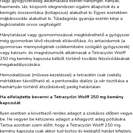
Nagy gyógyszeradag alkalmazása esetén hányinger, hányás,
hasmenés, láz, központi idegrendszeri izgalmi állapotok és a
keringés összeomlása (kollapszus) alakulhat ki. Egyes esetekben
májkárosodás alakulhat ki. Túladagolás gyanúja esetén kérje a
legközelebbi orvos segítségét!
Hánytatással vagy gyomormosással megkísérelhető a gyógyszer
még gyomorban lévő részének eltávolítása. Az antacidumok (a
gyomorsav mennyiségének csökkentésére szolgáló gyógyszerek)
vagy kalcium‑ és magnéziumsók alkalmasak a Tetracyclin Wolff
250 mg kemény kapszula bélből történő további felszívódásának
megakadályozására.
Hemodialízissel (művese‑kezeléssel) a tetraciklin csak csekély
mértékben távolítható el, a peritoneális dialízis (a vér tisztítása a
hashártyán történő átszűrésével) pedig hatástalan.
Ha elfelejtette bevenni a Tetracyclin Wolff 250 mg kemény
kapszulát
Ilyen esetben a következő rendes adagot a szokásos időben vegye
be. Ne vegyen be kétszeres adagot a kihagyott adag pótlására.
Tartsa azonban szem előtt, hogy a Tetracyclin Wolff 250 mg
kemény kapszula csak akkor tud biztos és kielégítő hatást kifejteni,