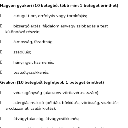
Nagyon gyakori (10 betegből több mint 1 beteget érinthet)
​
eldugult orr, orrfolyás vagy torokfájás;
​
bizsergő érzés, fájdalom és/vagy zsibbadás a test
különböző részein;
​
álmosság, fáradtság;
​
szédülés;
​
hányinger, hasmenés;
​
testsúlycsökkenés.
Gyakori (10 betegből legfeljebb 1 beteget érinthet)
​
vérszegénység (alacsony vörösvértestszám);
​
allergiás reakció (például bőrkiütés, vörösség, viszketés,
arcduzzanat, csalánkiütés);
​
étvágytalanság, étvágycsökkenés;