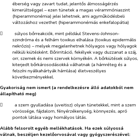
éberség vagy zavart tudat, jelentős álmosságérzés
kimerültséggel
–
ezen tünetek a magas vérammóniaszint
(hiperammonémia) jelei lehetnek, ami agyműködésbeli
változáshoz vezethet (hiperammonémiás enkefalopátia)
​
súlyos bőrreakciók, mint például Stevens–Johnson-
szindróma és a felhám toxikus elhalása (toxikus epidermális
nekrózis) – melyek megjelenhetnek hólyagos vagy hólyagok
nélküli kiütésként. Bőrirritáció, fekélyek vagy duzzanat a száj,
orr, szemek és nemi szervek környékén. A bőrkiütések súlyos,
kiterjedt bőrkárosodásokká válhatnak (a hámréteg és a
felszíni nyálkahártyák hámlása) életveszélyes
következményekkel.
Gyakoriság nem ismert (a rendelkezésre álló adatokból nem
állapítható meg)
​
a szem gyulladása (uveitisz) olyan tünetekkel, mint a szem
vörössége, fájdalom, fényérzékenység, könnyezés, apró
pontok látása vagy homályos látás.
Alább felsorolt egyéb mellékhatások. Ha ezek súlyossá
válnak, beszéljen kezelőorvosával vagy gyógyszerészével: