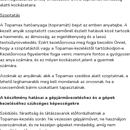
alatti kockázataira.
Szoptatás
A Topamax hatóanyaga (topiramát) bejut az emberi anyatejbe. A
kezelt anyák szoptatott csecsemőinél észlelt hatások közé tartozik
a hasmenés, az álmosság, az ingerlékenység és a lassú
testsúlynövekedés. Ezért kezelőorvosa meg fogja beszélni Önnel,
hogy a szoptatástól vagy a Topamax‑kezeléstől tartózkodjon‑e.
Kezelőorvosa figyelembe fogja venni, mennyire fontos a gyógyszer
az anya számára, és ez milyen kockázatot jelent a gyermek
számára.
Azoknak az anyáknak, akik a Topamax szedése alatt szoptatnak, a
lehető leghamarabb meg kell mondaniuk az orvosnak, ha a
csecsemőnél bármi szokatlant tapasztalnak.
A készítmény hatásai a gépjárművezetéshez és a gépek
kezeléséhez szükséges képességekre
Szédülés, fáradtság és látászavarok előfordulhatnak a
Topamax‑kezelés során. Ne vezessen gépjárművet, ne használjon
szerszámokat, és ne kezeljen gépeket mindaddig, amíg nem