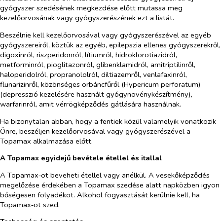
gyógyszer szedésének megkezdése előtt mutassa meg
kezelőorvosának vagy gyógyszerészének ezt a listát.
Beszélnie kell kezelőorvosával vagy gyógyszerészével az egyéb
gyógyszereiről, köztük az egyéb, epilepszia ellenes gyógyszerekről,
digoxinról, riszperidonról, lítiumról, hidroklorotiazidról,
metforminról, pioglitazonról, glibenklamidról, amitriptilinről,
haloperidolról, propranololról, diltiazemről, venlafaxinról,
flunarizinről, közönséges orbáncfűről (
Hypericum perforatum
)
(depresszió kezelésére használt gyógynövénykészítmény),
warfarinról, amit vérrögképződés gátlására használnak.
Ha bizonytalan abban, hogy a fentiek közül valamelyik vonatkozik
Önre, beszéljen kezelőorvosával vagy gyógyszerészével a
Topamax alkalmazása előtt.
A Topamax egyidejű bevétele étellel és itallal
A Topamax‑ot beveheti étellel vagy anélkül. A vesekőképződés
megelőzése érdekében a Topamax szedése alatt napközben igyon
bőségesen folyadékot. Alkohol fogyasztását kerülnie kell, ha
Topamax‑ot szed.