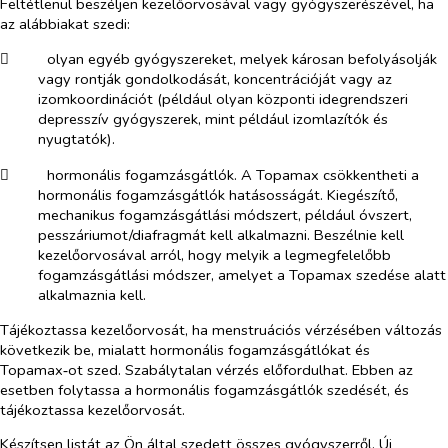
Feltétlenül beszéljen kezelőorvosával vagy gyógyszerészével, ha
az alábbiakat szedi:
​
olyan egyéb gyógyszereket, melyek károsan befolyásolják
vagy rontják gondolkodását, koncentrációját vagy az
izomkoordinációt (például olyan központi idegrendszeri
depresszív gyógyszerek, mint például izomlazítók és
nyugtatók).
​
hormonális fogamzásgátlók. A Topamax csökkentheti a
hormonális fogamzásgátlók hatásosságát. Kiegészítő,
mechanikus fogamzásgátlási módszert, például óvszert,
pesszáriumot/diafragmát kell alkalmazni. Beszélnie kell
kezelőorvosával arról, hogy melyik a legmegfelelőbb
fogamzásgátlási módszer, amelyet a Topamax szedése alatt
alkalmaznia kell.
Tájékoztassa kezelőorvosát, ha menstruációs vérzésében változás
következik be, mialatt hormonális fogamzásgátlókat és
Topamax‑ot szed. Szabálytalan vérzés előfordulhat. Ebben az
esetben folytassa a hormonális fogamzásgátlók szedését, és
tájékoztassa kezelőorvosát.
Készítsen listát az Ön által szedett összes gyógyszerről. Új