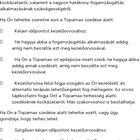
kockázatairól, valamint a nagyon hatékony fogamzásgátlás
alkalmazásának szükségességéről.
Ha Ön teherbe szeretne esni a Topamax szedése alatt:
​
Kérjen időpontot kezelőorvosához.
​
Ne hagyja abba a fogamzásgátlás alkalmazását addig,
amíg nem beszélte ezt meg kezelőorvosával.
​
Ha Ön a Topamax-ot epilepszia miatt szedi, ne hagyja abba
addig annak szedését, amíg nem beszélte ezt meg
kezelőorvosával.
​
Kezelőorvosa felül fogja vizsgálni az Ön kezelését, és
alternatív terápiás lehetőségeket fog mérlegelni. Az orvos
tájékoztatni fogja Önt a Topamax terhesség alatti
szedésének kockázatairól. Más szakorvoshoz is beutalhatja.
Ha Ön a Topamax szedése alatt teherbe esett, vagy úgy
gondolja, hogy terhes lehet:
​
Sürgősen kérjen időpontot kezelőorvosához.