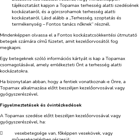
tájékoztatást kapjon a Topamax terhesség alatti szedésének
kockázatairól, és a görcsrohamok terhesség alatti
kockázatairól. Lásd alább a „Terhesség, szoptatás és
termékenység – Fontos tanács nőknek” résznél.
Mindenképpen olvassa el a Fontos kockázatcsökkentési útmutató
betegek számára című füzetet, amit kezelőorvosától fog
megkapni.
Egy betegeknek szóló információs kártyát is kap a Topamax
csomagolásával, amely emlékezteti Önt a terhesség alatti
kockázatokra.
Ha bizonytalan abban, hogy a fentiek vonatkoznak-e Önre, a
Topamax alkalmazása előtt beszéljen kezelőorvosával vagy
gyógyszerészével.
Figyelmeztetések és óvintézkedések
A Topamax szedése előtt beszéljen kezelőorvosával vagy
gyógyszerészével, ha:
​
vesebetegsége van, főképpen vesekövek, vagy
művesekezelésben részesül;