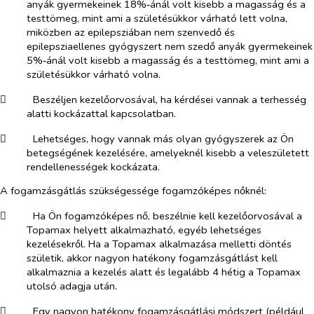
anyák gyermekeinek 18%‑ánál volt kisebb a magasság és a
testtömeg, mint ami a születésükkor várható lett volna,
miközben az epilepsziában nem szenvedő és
epilepsziaellenes gyógyszert nem szedő anyák gyermekeinek
5%‑ánál volt kisebb a magasság és a testtömeg, mint ami a
születésükkor várható volna.
​
Beszéljen kezelőorvosával, ha kérdései vannak a terhesség
alatti kockázattal kapcsolatban.
​
Lehetséges, hogy vannak más olyan gyógyszerek az Ön
betegségének kezelésére, amelyeknél kisebb a veleszületett
rendellenességek kockázata.
A fogamzásgátlás szükségessége fogamzóképes nőknél:
​
Ha Ön fogamzóképes nő, beszélnie kell kezelőorvosával a
Topamax helyett alkalmazható, egyéb lehetséges
kezelésekről. Ha a Topamax alkalmazása melletti döntés
születik, akkor nagyon hatékony fogamzásgátlást kell
alkalmaznia a kezelés alatt és legalább 4 hétig a Topamax
utolsó adagja után.
​
Egy nagyon hatékony fogamzásgátlási módszert (például