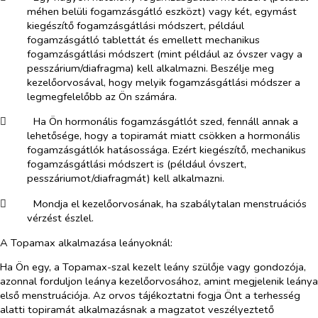
méhen belüli fogamzásgátló eszközt) vagy két, egymást
kiegészítő fogamzásgátlási módszert, például
fogamzásgátló tablettát és emellett mechanikus
fogamzásgátlási módszert (mint például az óvszer vagy a
pesszárium/diafragma) kell alkalmazni. Beszélje meg
kezelőorvosával, hogy melyik fogamzásgátlási módszer a
legmegfelelőbb az Ön számára.
​
Ha Ön hormonális fogamzásgátlót szed, fennáll annak a
lehetősége, hogy a topiramát miatt csökken a hormonális
fogamzásgátlók hatásossága. Ezért kiegészítő, mechanikus
fogamzásgátlási módszert is (például óvszert,
pesszáriumot/diafragmát) kell alkalmazni.
​
Mondja el kezelőorvosának, ha szabálytalan menstruációs
vérzést észlel.
A Topamax alkalmazása leányoknál:
Ha Ön egy, a Topamax-szal kezelt leány szülője vagy gondozója,
azonnal forduljon leánya kezelőorvosához, amint megjelenik leánya
első menstruációja. Az orvos tájékoztatni fogja Önt a terhesség
alatti topiramát alkalmazásnak a magzatot veszélyeztető