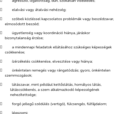
​
agresszió, izgatottság, düh, szokatlan viselkedés;
​
elalvási vagy átalvási nehézség;
​
szóbeli közléssel kapcsolatos problémák vagy beszédzavar,
elmosódott beszéd;
​
ügyetlenség vagy koordináció hiánya, járáskor
bizonytalanság érzése;
​
a mindennapi feladatok ellátásához szükséges képességek
csökkenése;
​
ízérzékelés csökkenése, elvesztése vagy hiánya;
​
önkéntelen remegés vagy rángatódzás; gyors, önkéntelen
szemmozgások;
​
látászavar, mint például kettőslátás, homályos látás,
látáscsökkenés, a szem alkalmazkodó képességének
nehezítettsége;
​
forgó jellegű szédülés (vertigó), fülcsengés, fülfájdalom;
​
légszomj;