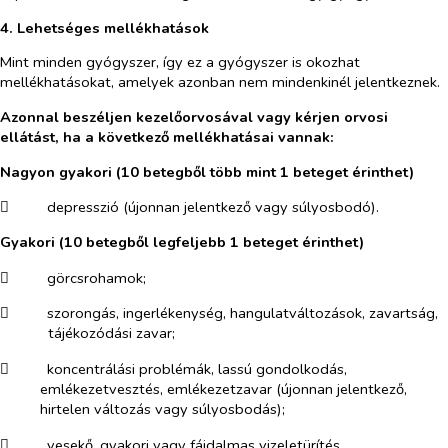
4. Lehetséges mellékhatások
Mint minden gyógyszer, így ez a gyógyszer is okozhat
mellékhatásokat, amelyek azonban nem mindenkinél jelentkeznek.
Azonnal beszéljen kezelőorvosával vagy kérjen orvosi
ellátást, ha a következő mellékhatásai vannak:
Nagyon gyakori (10 betegből több mint 1 beteget érinthet)
​
depresszió (újonnan jelentkező vagy súlyosbodó).
Gyakori (10 betegből legfeljebb 1 beteget érinthet)
​
görcsrohamok;
​
szorongás, ingerlékenység, hangulatváltozások, zavartság,
tájékozódási zavar;
​
koncentrálási problémák, lassú gondolkodás,
emlékezetvesztés, emlékezetzavar (újonnan jelentkező,
hirtelen változás vagy súlyosbodás);
​
vesekő, gyakori vagy fájdalmas vizeletürítés.