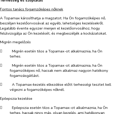
Terhesség és szoptatás
Fontos tanács fogamzóképes nőknek
A Topamax károsíthatja a magzatot. Ha Ön fogamzóképes nő,
beszéljen kezelőorvosával az egyéb, lehetséges kezelésekről.
Legalább évente egyszer menjen el kezelőorvosához, hogy
felülvizsgálja az Ön kezelését, és megbeszéljék a kockázatokat.
Migrén megelőzés
​
Migrén esetén tilos a Topamax-ot alkalmaznia, ha Ön
terhes.
​
Migrén esetén tilos a Topamax-ot alkalmaznia, ha Ön
fogamzóképes nő, hacsak nem alkalmaz nagyon hatékony
fogamzásgátlást.
​
A Topamax‑kezelés elkezdése előtt terhességi tesztet kell
végezni a fogamzóképes nőknél.
Epilepszia kezelése
​
Epilepszia esetén tilos a Topamax-ot alkalmaznia, ha Ön
terhes, hacsak nincs más, olyan kezelés, ami hatékonyan