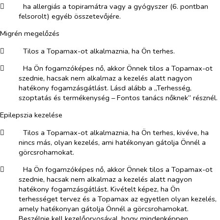
​
ha allergiás a topiramátra vagy a gyógyszer (6. pontban
felsorolt) egyéb összetevőjére.
Migrén megelőzés
​
Tilos a Topamax-ot alkalmaznia, ha Ön terhes.
​
Ha Ön fogamzóképes nő, akkor Önnek tilos a Topamax-ot
szednie, hacsak nem alkalmaz a kezelés alatt nagyon
hatékony fogamzásgátlást. Lásd alább a „Terhesség,
szoptatás és termékenység – Fontos tanács nőknek” résznél.
Epilepszia kezelése
​
Tilos a Topamax-ot alkalmaznia, ha Ön terhes, kivéve, ha
nincs más, olyan kezelés, ami hatékonyan gátolja Önnél a
görcsrohamokat.
​
Ha Ön fogamzóképes nő, akkor Önnek tilos a Topamax-ot
szednie, hacsak nem alkalmaz a kezelés alatt nagyon
hatékony fogamzásgátlást. Kivételt képez, ha Ön
terhességet tervez és a Topamax az egyetlen olyan kezelés,
amely hatékonyan gátolja Önnél a görcsrohamokat.
Beszélnie kell kezelőorvosával, hogy mindenképpen