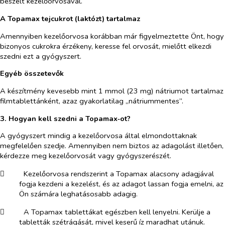
beszélt kezelőorvosával.
A Topamax tejcukrot (laktózt) tartalmaz
Amennyiben kezelőorvosa korábban már figyelmeztette Önt, hogy
bizonyos cukrokra érzékeny, keresse fel orvosát, mielőtt elkezdi
szedni ezt a gyógyszert.
Egyéb összetevők
A készítmény kevesebb mint 1 mmol (23 mg) nátriumot tartalmaz
filmtablettánként, azaz gyakorlatilag „nátriummentes”.
3. Hogyan kell szedni a Topamax‑ot?
A gyógyszert mindig a kezelőorvosa által elmondottaknak
megfelelően szedje. Amennyiben nem biztos az adagolást illetően,
kérdezze meg kezelőorvosát vagy gyógyszerészét.
​
Kezelőorvosa rendszerint a Topamax alacsony adagjával
fogja kezdeni a kezelést, és az adagot lassan fogja emelni, az
Ön számára leghatásosabb adagig.
​
A Topamax tablettákat egészben kell lenyelni. Kerülje a
tabletták szétrágását, mivel keserű íz maradhat utánuk.