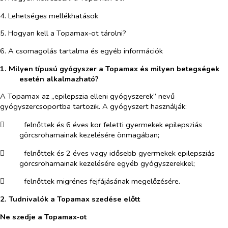
4. Lehetséges mellékhatások
5. Hogyan kell a Topamax‑ot tárolni?
6. A csomagolás tartalma és egyéb információk
1. Milyen típusú gyógyszer a Topamax és milyen betegségek
esetén alkalmazható?
A Topamax az „epilepszia elleni gyógyszerek” nevű
gyógyszercsoportba tartozik. A gyógyszert használják:
​
felnőttek és 6 éves kor feletti gyermekek epilepsziás
görcsrohamainak kezelésére önmagában;
​
felnőttek és 2 éves vagy idősebb gyermekek epilepsziás
görcsrohamainak kezelésére egyéb gyógyszerekkel;
​
felnőttek migrénes fejfájásának megelőzésére.
2. Tudnivalók a Topamax szedése előtt
Ne szedje a Topamax‑ot