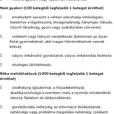
Nem gyakori (100 betegből legfeljebb 1 beteget érinthet)
​
emelkedett savszint a vérben (okozhatja nehézlégzés,
beleértve a légzésszomj, étvágytalanság, hányinger, hányás,
túlzott fáradtság, gyors vagy szabálytalan szívverés);
​
csökkent vagy hiányzó verejtékezés (különösen az olyan
fiatal gyermekeknél, akik magas hőmérsékletnek vannak
kitéve);
​
súlyos önkárosító gondolatok, súlyos önkárosítás kísérlete;
​
részleges látótérkiesés.
Ritka mellékhatások (1000 betegből legfeljebb 1 beteget
érinthet)
​
zöldhályog (glaukóma), a folyadékelfolyás
akadályozottsága a szemben, mely a nyomás növekedését
okozza; fájdalom és látáscsökkenés;
​
gondolkodási nehézség, az információ felidézésének
nehézsége vagy probléma megoldási nehézség, csökkent