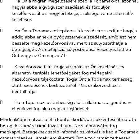
​
Ha Ön a migrén megelőzésére szedi a Topamax-ot, azonnal
hagyja abba a gyógyszer szedését, és forduljon
kezelőorvosához, hogy értékelje, szüksége van‑e alternatív
kezelésre.
​
Ha Ön a Topamax-ot epilepszia kezelésére szedi, ne hagyja
addig abba ennek a gyógyszernek a szedését, amíg ezt nem
beszélte meg kezelőorvosával, mert az súlyosbíthatja a
betegségét. Az epilepszia súlyosbodása veszélyeztetheti
Önt vagy az Ön magzatát.
​
Kezelőorvosa felül fogja vizsgálni az Ön kezelését, és
alternatív terápiás lehetőségeket fog mérlegelni.
Kezelőorvosa tájékoztatni fogja Önt a Topamax terhesség
alatti szedésének kockázatairól. Más szakorvoshoz is
beutalhatja.
​
Ha a Topamax-ot terhesség alatt alkalmazza, gondosan
ellenőrizni fogják a magzat fejlődését.
Mindenképpen olvassa el a Fontos kockázatcsökkentési útmutató
betegek számára című füzetet, amit kezelőorvosától fog
megkapni. Betegeknek szóló információs kártyát is kap a Topamax
csomagolásával, amely emlékezteti Önt a topiramát terhesség