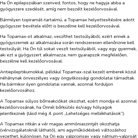
Ha Ön epilepsziában szenved, fontos, hogy ne hagyja abba a
gyógyszere szedését, amíg nem beszélt kezelőorvosával.
Bármilyen topiramát‑tartalmú, a Topamax helyettesítésére adott
gyógyszer bevétele előtt is beszélnie kell kezelőorvosával.
Ha Topamax‑ot alkalmaz, veszíthet testsúlyából, ezért ennek a
gyógyszernek az alkalmazása során rendszeresen ellenőriznie kell
testsúlyát. Ha Ön túl sokat veszít testsúlyából, vagy egy gyermek,
aki ezt a gyógyszert alkalmazza, nem gyarapszik megfelelően,
beszélnie kell kezelőorvosával.
Antiepileptikumokkal, például Topamax-szal kezelt emberek közül
néhánynak önveszélyes vagy öngyilkossági gondolatai támadtak.
Ha bármikor ilyen gondolatai vannak, azonnal forduljon
kezelőorvosához.
A Topamax súlyos bőrreakciókat okozhat, ezért mondja el azonnal
kezelőorvosának, ha Önnél bőrkiütés és/vagy hólyagok
jelentkeznek (lásd még 4. pont „Lehetséges mellékhatások”).
A Topamax ritkán a vér magas ammóniaszintjét okozhatja
(vérvizsgálatoknál látható), ami agyműködésbeli változáshoz
vezethet, különösen, ha Ön egy valproinsav vagy nátrium‑valproát