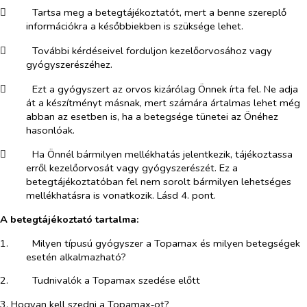
​
Tartsa meg a betegtájékoztatót, mert a benne szereplő
információkra a későbbiekben is szüksége lehet.
​
További kérdéseivel forduljon kezelőorvosához vagy
gyógyszerészéhez.
​
Ezt a gyógyszert az orvos kizárólag Önnek írta fel. Ne adja
át a készítményt másnak, mert számára ártalmas lehet még
abban az esetben is, ha a betegsége tünetei az Önéhez
hasonlóak.
​
Ha Önnél bármilyen mellékhatás jelentkezik, tájékoztassa
erről kezelőorvosát vagy gyógyszerészét. Ez a
betegtájékoztatóban fel nem sorolt bármilyen lehetséges
mellékhatásra is vonatkozik. Lásd 4. pont.
A betegtájékoztató tartalma:
1.​
Milyen típusú gyógyszer a Topamax és milyen betegségek
esetén alkalmazható?
2.​
Tudnivalók a Topamax szedése előtt
3. Hogyan kell szedni a Topamax‑ot?