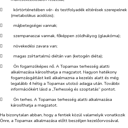
​
kórtörténetében vér- és testfolyadék eltérések szerepelnek
(metabolikus acidózis);
​
májbetegségei vannak;
​
szempanaszai vannak, főképpen zöldhályog (glaukóma);
​
növekedési zavara van;
​
magas zsírtartalmú diétán van (ketogén diéta);
​
Ön fogamzóképes nő. A Topamax terhesség alatti
alkalmazása károsíthatja a magzatot. Nagyon hatékony
fogamzásgátlást kell alkalmaznia a kezelés alatt és még
legalább 4 hétig a Topamax utolsó adagja után. További
információkért lásd a „Terhesség és szoptatás” pontot.
​
Ön terhes. A Topamax terhesség alatti alkalmazása
károsíthatja a magzatot.
Ha bizonytalan abban, hogy a fentiek közül valamelyik vonatkozik
Önre, a Topamax alkalmazása előtt beszéljen kezelőorvosával.