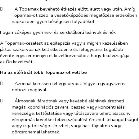
​
A Topamax bevehető étkezés előtt, alatt vagy után. Amíg
Topamax‑ot szed, a vesekőképződés megelőzése érdekében
napközben igyon bőségesen folyadékot.
Fogamzóképes gyermek- és serdülőkorú leányok és nők:
A Topamax‑kezelést az epilepszia vagy a migrén kezelésében
jártas szakorvosnak kell elkezdenie és felügyelnie. Legalább
évente egyszer menjen el kezelőorvosához, hogy felülvizsgálja
az Ön kezelését.
Ha az előírtnál több Topamax‑ot vett be
​
Azonnal keressen fel egy orvost. Vigye a gyógyszeres
dobozt magával.
​
Álmosnak, fáradtnak vagy kevésbé élénknek érezheti
magát; koordinációs zavara; beszéd vagy koncentrálási
nehézsége; kettőslátása vagy látászavara lehet; alacsony
vérnyomás következtében szédülést érezhet; lehangoltságot
vagy izgatottságot érezhet, vagy hasi fájdalma vagy
görcsrohamai lehetnek.