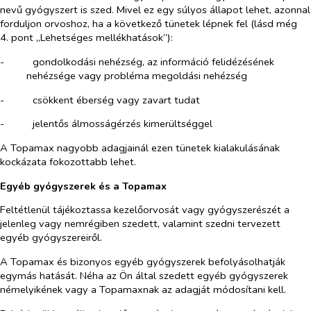
nevű gyógyszert is szed. Mivel ez egy súlyos állapot lehet, azonnal
forduljon orvoshoz, ha a következő tünetek lépnek fel (lásd még
4. pont „Lehetséges mellékhatások”):
-​
gondolkodási nehézség, az információ felidézésének
nehézsége vagy probléma megoldási nehézség
-​
csökkent éberség vagy zavart tudat
-​
jelentős álmosságérzés kimerültséggel
A Topamax nagyobb adagjainál ezen tünetek kialakulásának
kockázata fokozottabb lehet.
Egyéb gyógyszerek és a Topamax
Feltétlenül tájékoztassa kezelőorvosát vagy gyógyszerészét a
jelenleg vagy nemrégiben szedett, valamint szedni tervezett
egyéb gyógyszereiről.
A Topamax és bizonyos egyéb gyógyszerek befolyásolhatják
egymás hatását. Néha az Ön által szedett egyéb gyógyszerek
némelyikének vagy a Topamaxnak az adagját módosítani kell.