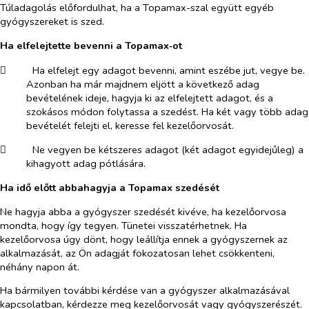
Túladagolás előfordulhat, ha a Topamax-szal együtt egyéb
gyógyszereket is szed.
Ha elfelejtette bevenni a Topamax‑ot
​
Ha elfelejt egy adagot bevenni, amint eszébe jut, vegye be.
Azonban ha már majdnem eljött a következő adag
bevételének ideje, hagyja ki az elfelejtett adagot, és a
szokásos módon folytassa a szedést. Ha két vagy több adag
bevételét felejti el, keresse fel kezelőorvosát.
​
Ne vegyen be kétszeres adagot (két adagot egyidejűleg) a
kihagyott adag pótlására.
Ha idő előtt abbahagyja a Topamax szedését
Ne hagyja abba a gyógyszer szedését kivéve, ha kezelőorvosa
mondta, hogy így tegyen. Tünetei visszatérhetnek. Ha
kezelőorvosa úgy dönt, hogy leállítja ennek a gyógyszernek az
alkalmazását, az Ön adagját fokozatosan lehet csökkenteni,
néhány napon át.
Ha bármilyen további kérdése van a gyógyszer alkalmazásával
kapcsolatban, kérdezze meg kezelőorvosát vagy gyógyszerészét.