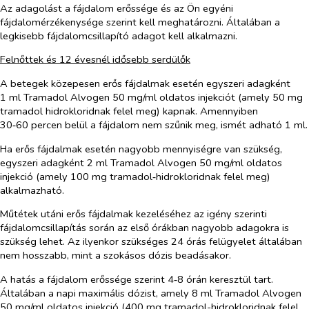
Az adagolást a fájdalom erőssége és az Ön egyéni
fájdalomérzékenysége szerint kell meghatározni. Általában a
legkisebb fájdalomcsillapító adagot kell alkalmazni.
Felnőttek és 12 évesnél idősebb serdülők
A betegek közepesen erős fájdalmak esetén egyszeri adagként
1 ml Tramadol Alvogen 50 mg/ml oldatos injekciót (amely 50 mg
tramadol hidrokloridnak felel meg) kapnak. Amennyiben
30‑60 percen belül a fájdalom nem szűnik meg, ismét adható 1 ml.
Ha erős fájdalmak esetén nagyobb mennyiségre van szükség,
egyszeri adagként 2 ml Tramadol Alvogen 50 mg/ml oldatos
injekció (amely 100 mg tramadol‑hidrokloridnak felel meg)
alkalmazható.
Műtétek utáni erős fájdalmak kezeléséhez az igény szerinti
fájdalomcsillapítás során az első órákban nagyobb adagokra is
szükség lehet. Az ilyenkor szükséges 24 órás felügyelet általában
nem hosszabb, mint a szokásos dózis beadásakor.
A hatás a fájdalom erőssége szerint 4‑8 órán keresztül tart.
Általában a napi maximális dózist, amely 8 ml Tramadol Alvogen
50 mg/ml oldatos injekció (400 mg tramadol-hidrokloridnak felel