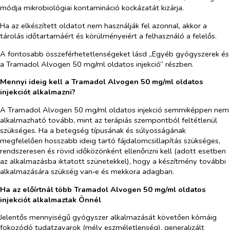
módja mikrobiológiai kontamináció kockázatát kizárja.
Ha az elkészített oldatot nem használják fel azonnal, akkor a
tárolás időtartamáért és körülményeiért a felhasználó a felelős.
A fontosabb összeférhetetlenségeket lásd „Egyéb gyógyszerek és
a Tramadol Alvogen 50 mg/ml oldatos injekció” részben.
Mennyi ideig kell a Tramadol Alvogen 50 mg/ml oldatos
injekciót alkalmazni?
A Tramadol Alvogen 50 mg/ml oldatos injekció semmiképpen nem
alkalmazható tovább, mint az terápiás szempontból feltétlenül
szükséges. Ha a betegség típusának és súlyosságának
megfelelően hosszabb ideig tartó fájdalomcsillapítás szükséges,
rendszeresen és rövid időközönként ellenőrizni kell (adott esetben
az alkalmazásba iktatott szünetekkel), hogy a készítmény további
alkalmazására szükség van‑e és mekkora adagban.
Ha az előírtnál több Tramadol Alvogen 50 mg/ml oldatos
injekciót alkalmaztak Önnél
Jelentős mennyiségű gyógyszer alkalmazását követően kómáig
fokozódó tudatzavarok (mély eszméletlenség), generalizált