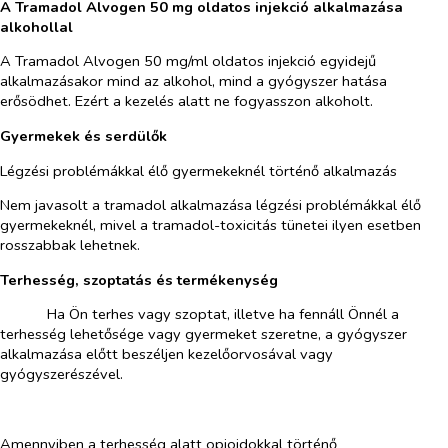
A Tramadol Alvogen 50 mg oldatos injekció alkalmazása
alkohollal
A Tramadol Alvogen 50 mg/ml oldatos injekció egyidejű
alkalmazásakor mind az alkohol, mind a gyógyszer hatása
erősödhet. Ezért a kezelés alatt ne fogyasszon alkoholt.
Gyermekek és serdülők
Légzési problémákkal élő gyermekeknél történő alkalmazás
Nem javasolt a tramadol alkalmazása légzési problémákkal élő
gyermekeknél, mivel a tramadol-toxicitás tünetei ilyen esetben
rosszabbak lehetnek.
Terhesség, szoptatás és termékenység
​
Ha Ön terhes vagy szoptat, illetve ha fennáll Önnél a
terhesség lehetősége vagy gyermeket szeretne, a gyógyszer
alkalmazása előtt beszéljen kezelőorvosával vagy
gyógyszerészével.
​
Amennyiben a terhesség alatt opioidokkal történő