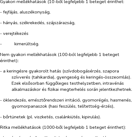
Gyakori mellékhatások (10-ből legfeljebb 1 beteget érinthet:
- fejfájás, aluszékonyság,
- hányás, székrekedés, szájszárazság,
- verejtékezés
-​
kimerültség.
Nem gyakori mellékhatások (100‑ból legfeljebb 1 beteget
érinthet):
- a keringésre gyakorolt hatás (szívdobogásérzés, szapora
szívverés (tahikardia), gyengeség és keringés‑összeomlás).
Ezek elsősorban függőleges testhelyzetben, intravénás
alkalmazáskor és fizikai megterhelés során jelentkezhetnek.
- öklendezés, emésztőrendszeri irritáció, gyomorégés, hasmenés,
gyomorpanaszok (hasi feszülés, telítettség-érzés),
- bőrtünetek (pl. viszketés, csalánkiütés, kipirulás).
Ritka mellékhatások (1000‑ből legfeljebb 1 beteget érinthet):