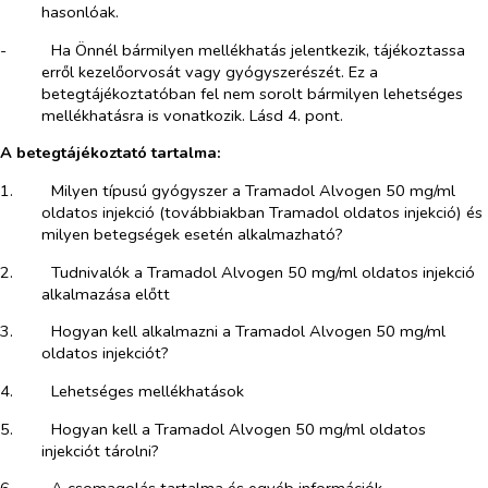
hasonlóak.
-​
Ha Önnél bármilyen mellékhatás jelentkezik, tájékoztassa
erről kezelőorvosát vagy gyógyszerészét. Ez a
betegtájékoztatóban fel nem sorolt bármilyen lehetséges
mellékhatásra is vonatkozik. Lásd 4. pont.
A betegtájékoztató tartalma:
1.​
Milyen típusú gyógyszer a Tramadol Alvogen 50 mg/ml
oldatos injekció (továbbiakban Tramadol oldatos injekció) és
milyen betegségek esetén alkalmazható?
2.​
Tudnivalók a Tramadol Alvogen 50 mg/ml oldatos injekció
alkalmazása előtt
3.​
Hogyan kell alkalmazni a Tramadol Alvogen 50 mg/ml
oldatos injekciót?
4.​
Lehetséges mellékhatások
5.​
Hogyan kell a Tramadol Alvogen 50 mg/ml oldatos
injekciót tárolni?