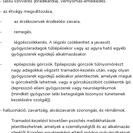
- lassú szívverés (bradikardia), vérnyomás‑emelkedés,
- az étvágy megváltozása,
-​
az érzékszervek érzékelési zavara,
-​
remegés,
-​
légzéscsökkenés. A légzés csökkenhet a javasolt
gyógyszeradagok túllépésekor vagy az agyra ható egyéb
gyógyszerek egyidejű alkalmazásakor.
-​
epilepsziás görcsök. Epilepsziás görcsök túlnyomórészt
nagy adagokkal végzett tramadol‑kezelés után, vagy olyan
gyógyszerek egyidejű adásakor jelentkeztek, amelyek maguk
is görcskeltők lehetnek, vagy a görcsküszöböt csökkentik (pl.
depresszió elleni gyógyszerek vagy neuroleptikumok
[mindkét gyógyszer lelki betegségek bizonyos tüneteinek
kezelésére szolgál]).
- hallucináció, zavartság, alvászavarok szorongás, és rémálmok.
Tramadol‑kezelést követően pszichés mellékhatások
jelentkezhetnek, amelyek a személyiségtől és az alkalmazás
idejétől függően egyénenként eltérő módon nyilvánulhatnak