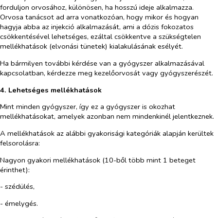
forduljon orvosához, különösen, ha hosszú ideje alkalmazza.
Orvosa tanácsot ad arra vonatkozóan, hogy mikor és hogyan
hagyja abba az injekció alkalmazását, ami a dózis fokozatos
csökkentésével lehetséges, ezáltal csökkentve a szükségtelen
mellékhatások (elvonási tünetek) kialakulásának esélyét.
Ha bármilyen további kérdése van a gyógyszer alkalmazásával
kapcsolatban, kérdezze meg kezelőorvosát vagy gyógyszerészét.
4. Lehetséges mellékhatások
Mint minden gyógyszer, így ez a gyógyszer is okozhat
mellékhatásokat, amelyek azonban nem mindenkinél jelentkeznek.
A mellékhatások az alábbi gyakorisági kategóriák alapján kerültek
felsorolásra:
Nagyon gyakori mellékhatások (10-ből több mint 1 beteget
érinthet):
- szédülés,
- émelygés.