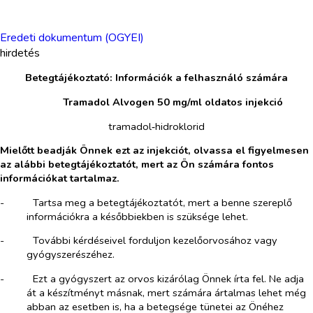
Eredeti dokumentum (OGYEI)
hirdetés
Betegtájékoztató: Információk a felhasználó számára
​
Tramadol Alvogen 50 mg/ml oldatos injekció
tramadol‑hidroklorid
Mielőtt beadják Önnek ezt az injekciót, olvassa el figyelmesen
az alábbi betegtájékoztatót, mert az Ön számára fontos
információkat tartalmaz.
-​
Tartsa meg a betegtájékoztatót, mert a benne szereplő
információkra a későbbiekben is szüksége lehet.
-​
További kérdéseivel forduljon kezelőorvosához vagy
gyógyszerészéhez.
-​
Ezt a gyógyszert az orvos kizárólag Önnek írta fel. Ne adja
át a készítményt másnak, mert számára ártalmas lehet még
abban az esetben is, ha a betegsége tünetei az Önéhez