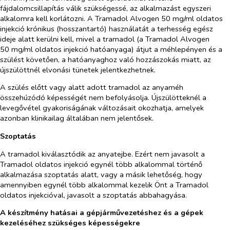
fájdalomcsillapítás válik szükségessé, az alkalmazást egyszeri
alkalomra kell korlátozni. A Tramadol Alvogen 50 mg/ml oldatos
injekció krónikus (hosszantartó) használatát a terhesség egész
ideje alatt kerülni kell, mivel a tramadol (a Tramadol Alvogen
50 mg/ml oldatos injekció hatóanyaga) átjut a méhlepényen és a
szülést követően, a hatóanyaghoz való hozzászokás miatt, az
újszülöttnél elvonási tünetek jelentkezhetnek.
A szülés előtt vagy alatt adott tramadol az anyaméh
összehúzódó képességét nem befolyásolja. Újszülötteknél a
levegővétel gyakoriságának változásait okozhatja, amelyek
azonban klinikailag általában nem jelentősek.
Szoptatás
A tramadol kiválasztódik az anyatejbe. Ezért nem javasolt a
Tramadol oldatos injekció egynél több alkalommal történő
alkalmazása szoptatás alatt, vagy a másik lehetőség, hogy
amennyiben egynél több alkalommal kezelik Önt a Tramadol
oldatos injekcióval, javasolt a szoptatás abbahagyása.
A készítmény hatásai a gépjárművezetéshez és a gépek
kezeléséhez szükséges képességekre