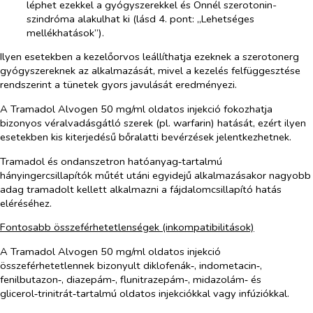
léphet ezekkel a gyógyszerekkel és Önnél szerotonin-
szindróma alakulhat ki (lásd 4. pont: „Lehetséges
mellékhatások”).
Ilyen esetekben a kezelőorvos leállíthatja ezeknek a szerotonerg
gyógyszereknek az alkalmazását, mivel a kezelés felfüggesztése
rendszerint a tünetek gyors javulását eredményezi.
A Tramadol Alvogen 50 mg/ml oldatos injekció fokozhatja
bizonyos véralvadásgátló szerek (pl. warfarin) hatását, ezért ilyen
esetekben kis kiterjedésű bőralatti bevérzések jelentkezhetnek.
Tramadol és ondanszetron hatóanyag‑tartalmú
hányingercsillapítók műtét utáni egyidejű alkalmazásakor nagyobb
adag tramadolt kellett alkalmazni a fájdalomcsillapító hatás
eléréséhez.
Fontosabb összeférhetetlenségek (inkompatibilitások)
A Tramadol Alvogen 50 mg/ml oldatos injekció
összeférhetetlennek bizonyult diklofenák‑, indometacin‑,
fenilbutazon‑, diazepám‑, flunitrazepám‑, midazolám‑ és
glicerol‑trinitrát‑tartalmú oldatos injekciókkal vagy infúziókkal.