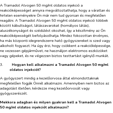
A Tramadol Alvogen 50 mg/ml oldatos injekció a
reakcióképességet annyira megváltoztathatja, hogy a váratlan és
hirtelen eseményekre Ön már nem tud gyorsan és megfelelően
reagálni. A Tramadol Alvogen 50 mg/ml oldatos injekció többek
között kábultságot, látászavarokat (homályos látás),
aluszékonyságot és szédülést okozhat, így a készítmény az Ön
reakcióképességét befolyásolhatja. Mindez fokozottan érvényes,
ha más központi idegrendszerre ható gyógyszereket is szed vagy
alkoholt fogyaszt. Ha úgy érzi, hogy csökkent a reakcióképessége,
ne vezessen gépjárművet, ne használjon elektromos eszközöket
vagy gépeket, és ne végezzen biztos testtartást igénylő munkát.
3.​
Hogyan kell alkalmazni a Tramadol Alvogen 50 mg/ml
oldatos injekciót?
A gyógyszert mindig a kezelőorvosa által elmondottaknak
megfelelően fogják Önnél alkalmazni. Amennyiben nem biztos az
adagolást illetően, kérdezze meg kezelőorvosát vagy
gyógyszerészét.
Mekkora adagban és milyen gyakran kell a Tramadol Alvogen
50 mg/ml oldatos injekciót alkalmazni?