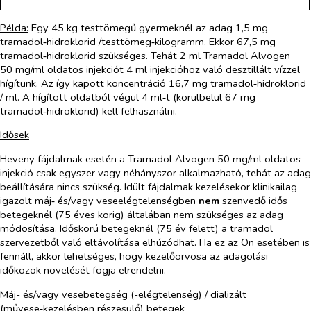
Példa:
Egy 45 kg testtömegű gyermeknél az adag 1,5 mg
tramadol‑hidroklorid /testtömeg‑kilogramm. Ekkor 67,5 mg
tramadol‑hidroklorid szükséges. Tehát 2 ml Tramadol Alvogen
50 mg/ml oldatos injekciót 4 ml injekcióhoz való desztillált vízzel
hígítunk. Az így kapott koncentráció 16,7 mg tramadol‑hidroklorid
/ ml. A hígított oldatból végül 4 ml‑t (körülbelül 67 mg
tramadol‑hidroklorid) kell felhasználni.
Idősek
Heveny fájdalmak esetén a Tramadol Alvogen 50 mg/ml oldatos
injekció csak egyszer vagy néhányszor alkalmazható, tehát az adag
beállítására nincs szükség. Idült fájdalmak kezelésekor klinikailag
igazolt máj‑ és/vagy veseelégtelenségben
nem
szenvedő idős
betegeknél (75 éves korig) általában nem szükséges az adag
módosítása. Időskorú betegeknél (75 év felett) a tramadol
szervezetből való eltávolítása elhúzódhat. Ha ez az Ön esetében is
fennáll, akkor lehetséges, hogy kezelőorvosa az adagolási
időközök növelését fogja elrendelni.
Máj- és/vagy vesebetegség (-elégtelenség) / dializált
(művese‑kezelésben részesülő) betegek