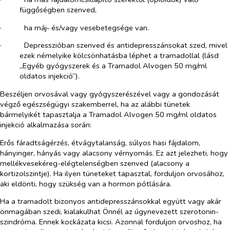
függőségben szenved,
·​
ha máj‑ és/vagy vesebetegsége van.
·​
Depresszióban szenved és antidepresszánsokat szed, mivel
ezek némelyike kölcsönhatásba léphet a tramadollal (lásd
„Egyéb gyógyszerek és a Tramadol Alvogen 50 mg/ml
oldatos injekció”).
Beszéljen orvosával vagy gyógyszerészével vagy a gondozását
végző egészségügyi szakemberrel, ha az alábbi tünetek
bármelyikét tapasztalja a Tramadol Alvogen 50 mg/ml oldatos
injekció alkalmazása során:
Erős fáradtságérzés, étvágytalanság, súlyos hasi fájdalom,
hányinger, hányás vagy alacsony vérnyomás. Ez azt jelezheti, hogy
mellékvesekéreg-elégtelenségben szenved (alacsony a
kortizolszintje). Ha ilyen tüneteket tapasztal, forduljon orvosához,
aki eldönti, hogy szükség van a hormon pótlására.
Ha a tramadolt bizonyos antidepresszánsokkal együtt vagy akár
önmagában szedi, kialakulhat Önnél az úgynevezett szerotonin-
szindróma. Ennek kockázata kicsi. Azonnal forduljon orvoshoz, ha