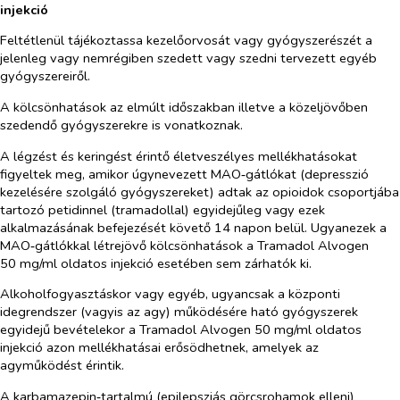
injekció
Feltétlenül tájékoztassa kezelőorvosát vagy gyógyszerészét a
jelenleg vagy nemrégiben szedett vagy szedni tervezett egyéb
gyógyszereiről.
A kölcsönhatások az elmúlt időszakban illetve a közeljövőben
szedendő gyógyszerekre is vonatkoznak.
A légzést és keringést érintő életveszélyes mellékhatásokat
figyeltek meg, amikor úgynevezett MAO‑gátlókat (depresszió
kezelésére szolgáló gyógyszereket) adtak az opioidok csoportjába
tartozó petidinnel (tramadollal) egyidejűleg vagy ezek
alkalmazásának befejezését követő 14 napon belül. Ugyanezek a
MAO‑gátlókkal létrejövő kölcsönhatások a Tramadol Alvogen
50 mg/ml oldatos injekció esetében sem zárhatók ki.
Alkoholfogyasztáskor vagy egyéb, ugyancsak a központi
idegrendszer (vagyis az agy) működésére ható gyógyszerek
egyidejű bevételekor a Tramadol Alvogen 50 mg/ml oldatos
injekció azon mellékhatásai erősödhetnek, amelyek az
agyműködést érintik.
A karbamazepin‑tartalmú (epilepsziás görcsrohamok elleni)