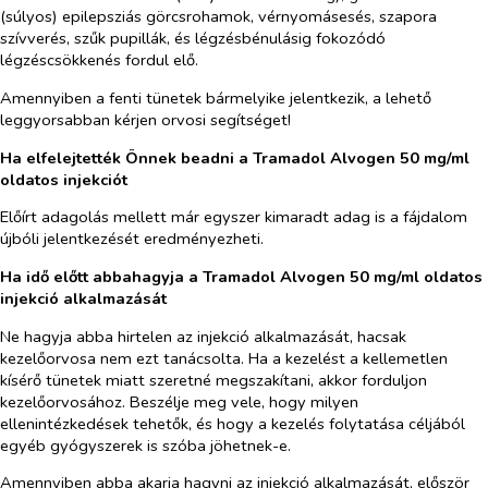
(súlyos) epilepsziás görcsrohamok, vérnyomásesés, szapora
szívverés, szűk pupillák, és légzésbénulásig fokozódó
légzéscsökkenés fordul elő.
Amennyiben a fenti tünetek bármelyike jelentkezik, a lehető
leggyorsabban kérjen orvosi segítséget!
Ha elfelejtették Önnek beadni a Tramadol Alvogen 50 mg/ml
oldatos injekciót
Előírt adagolás mellett már egyszer kimaradt adag is a fájdalom
újbóli jelentkezését eredményezheti.
Ha idő előtt abbahagyja a Tramadol Alvogen 50 mg/ml oldatos
injekció alkalmazását
Ne hagyja abba hirtelen az injekció alkalmazását, hacsak
kezelőorvosa nem ezt tanácsolta. Ha a kezelést a kellemetlen
kísérő tünetek miatt szeretné megszakítani, akkor forduljon
kezelőorvosához. Beszélje meg vele, hogy milyen
ellenintézkedések tehetők, és hogy a kezelés folytatása céljából
egyéb gyógyszerek is szóba jöhetnek-e.
Amennyiben abba akarja hagyni az injekció alkalmazását, először