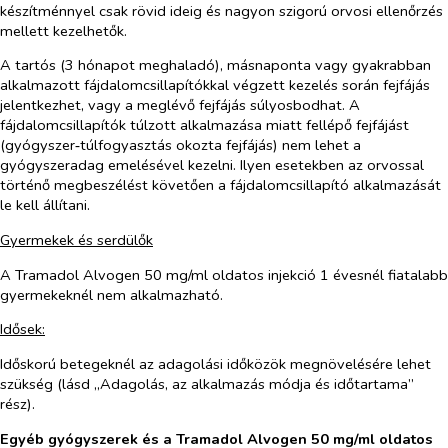
készítménnyel csak rövid ideig és nagyon szigorú orvosi ellenőrzés
mellett kezelhetők.
A tartós (3 hónapot meghaladó), másnaponta vagy gyakrabban
alkalmazott fájdalomcsillapítókkal végzett kezelés során fejfájás
jelentkezhet, vagy a meglévő fejfájás súlyosbodhat. A
fájdalomcsillapítók túlzott alkalmazása miatt fellépő fejfájást
(gyógyszer‑túlfogyasztás okozta fejfájás) nem lehet a
gyógyszeradag emelésével kezelni. Ilyen esetekben az orvossal
történő megbeszélést követően a fájdalomcsillapító alkalmazását
le kell állítani.
Gyermekek és serdülők
A Tramadol Alvogen 50 mg/ml oldatos injekció 1 évesnél fiatalabb
gyermekeknél nem alkalmazható.
Idősek:
Időskorú betegeknél az adagolási időközök megnövelésére lehet
szükség (lásd „Adagolás, az alkalmazás módja és időtartama”
rész).
Egyéb gyógyszerek és a Tramadol Alvogen 50 mg/ml oldatos