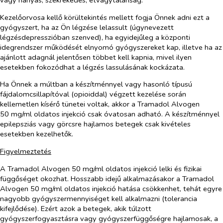
vagy hányás, székrekedés, étvágytalanság.
Kezelőorvosa kellő körültekintés mellett fogja Önnek adni ezt a
gyógyszert, ha az Ön légzése lelassult (úgynevezett
légzésdepresszióban szenved), ha egyidejűleg a központi
idegrendszer működését elnyomó gyógyszereket kap, illetve ha az
ajánlott adagnál jelentősen többet kell kapnia, mivel ilyen
esetekben fokozódhat a légzés lassulásának kockázata.
Ha Önnek a múltban a készítménnyel vagy hasonló típusú
fájdalomcsillapítóval (opioiddal) végzett kezelése során
kellemetlen kísérő tünetei voltak, akkor a Tramadol Alvogen
50 mg/ml oldatos injekció csak óvatosan adható. A készítménnyel
epilepsziás vagy görcsre hajlamos betegek csak kivételes
esetekben kezelhetők.
Figyelmeztetés
A Tramadol Alvogen 50 mg/ml oldatos injekció lelki és fizikai
függőséget okozhat. Hosszabb idejű alkalmazásakor a Tramadol
Alvogen 50 mg/ml oldatos injekció hatása csökkenhet, tehát egyre
nagyobb gyógyszermennyiséget kell alkalmazni (tolerancia
kifejlődése). Ezért azok a betegek, akik túlzott
gyógyszerfogyasztásra vagy gyógyszerfüggőségre hajlamosak, a