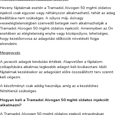
Heveny fájdalmak esetén a Tramadol Alvogen 50 mg/ml oldatos
injekció csak egyszer vagy néhányszor alkalmazható, tehát az adag
beállítása nem szükséges. A súlyos máj- és/vagy
veseelégtelenségben szenvedő betegek nem alkalmazhatják a
Tramadol Alvogen 50 mg/ml oldatos injekciót. Amennyiben az Ön
esetében az elégtelenség enyhe vagy középsúlyos, lehetséges,
hogy kezelőorvosa az adagolási időközök növelését fogja
elrendelni.
Megjegyzés
A javasolt adagok kiindulási értékek. Alapvetően a fájdalom
csillapítására alkalmas legkisebb adagot kell kiválasztani. Idült
fájdalmak kezelésekor az adagolást előre összeállított terv szerint
kell végezni.
A készítményt csak addig használja, amíg az a kezeléshez
feltétlenül szükséges.
Hogyan kell a Tramadol Alvogen 50 mg/ml oldatos injekciót
alkalmazni?
A Tramadol Alvogen 50 mg/ml oldatos injekció intravénásan