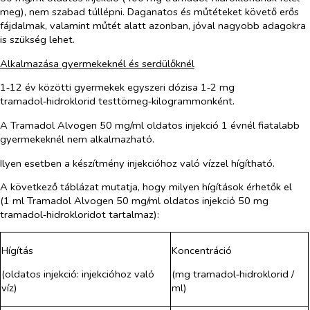
meg), nem szabad túllépni. Daganatos és műtéteket követő erős
fájdalmak, valamint műtét alatt azonban, jóval nagyobb adagokra
is szükség lehet.
Alkalmazása gyermekeknél és serdülőknél
1‑12 év közötti gyermekek egyszeri dózisa 1‑2 mg
tramadol‑hidroklorid testtömeg‑kilogrammonként.
A Tramadol Alvogen 50 mg/ml oldatos injekció 1 évnél fiatalabb
gyermekeknél nem alkalmazható.
Ilyen esetben a készítmény injekcióhoz való vízzel hígítható.
A következő táblázat mutatja, hogy milyen hígítások érhetők el
(1 ml Tramadol Alvogen 50 mg/ml oldatos injekció 50 mg
tramadol‑hidrokloridot tartalmaz):
Hígítás
Koncentráció
(oldatos injekció: injekcióhoz való
(mg tramadol‑hidroklorid /
víz)
ml)