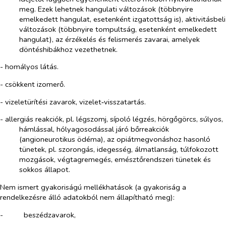
meg. Ezek lehetnek hangulati változások (többnyire
emelkedett hangulat, esetenként izgatottság is), aktivitásbeli
változások (többnyire tompultság, esetenként emelkedett
hangulat), az érzékelés és felismerés zavarai, amelyek
döntéshibákhoz vezethetnek.
- homályos látás.
- csökkent izomerő.
- vizeletürítési zavarok, vizelet‑visszatartás.
- allergiás reakciók, pl. légszomj, sípoló légzés, hörgőgörcs, súlyos,
hámlással, hólyagosodással járó bőrreakciók
(angioneurotikus ödéma), az opiátmegvonáshoz hasonló
tünetek, pl. szorongás, idegesség, álmatlanság, túlfokozott
mozgások, végtagremegés, emésztőrendszeri tünetek és
sokkos állapot.
Nem ismert gyakoriságú mellékhatások (a gyakoriság a
rendelkezésre álló adatokból nem állapítható meg):
-​
beszédzavarok,