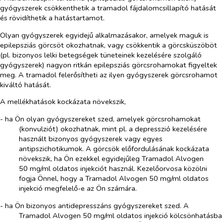
gyógyszerek csökkenthetik a tramadol fájdalomcsillapító hatását
és rövidíthetik a hatástartamot.
Olyan gyógyszerek egyidejű alkalmazásakor, amelyek maguk is
epilepsziás görcsöt okozhatnak, vagy csökkentik a görcsküszöböt
(pl. bizonyos lelki betegségek tüneteinek kezelésére szolgáló
gyógyszerek) nagyon ritkán epilepsziás görcsrohamokat figyeltek
meg. A tramadol felerősítheti az ilyen gyógyszerek görcsrohamot
kiváltó hatását.
A mellékhatások kockázata növekszik,
- ha Ön olyan gyógyszereket szed, amelyek görcsrohamokat
(konvulziót) okozhatnak, mint pl. a depresszió kezelésére
használt bizonyos gyógyszerek vagy egyes
antipszichotikumok. A görcsök előfordulásának kockázata
növekszik, ha Ön ezekkel egyidejűleg Tramadol Alvogen
50 mg/ml oldatos injekciót használ. Kezelőorvosa közölni
fogja Önnel, hogy a Tramadol Alvogen 50 mg/ml oldatos
injekció megfelelő-e az Ön számára.
- ha Ön bizonyos antidepresszáns gyógyszereket szed. A
Tramadol Alvogen 50 mg/ml oldatos injekció kölcsönhatásba