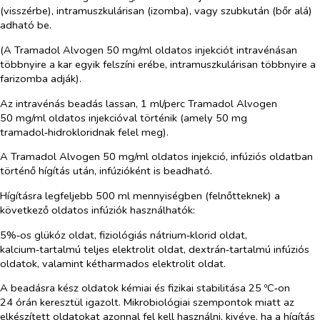
(visszérbe), intramuszkulárisan (izomba), vagy szubkután (bőr alá)
adható be.
(A Tramadol Alvogen 50 mg/ml oldatos injekciót intravénásan
többnyire a kar egyik felszíni erébe, intramuszkulárisan többnyire a
farizomba adják).
Az intravénás beadás lassan, 1 ml/perc Tramadol Alvogen
50 mg/ml oldatos injekcióval történik (amely 50 mg
tramadol‑hidrokloridnak felel meg).
A Tramadol Alvogen 50 mg/ml oldatos injekció, infúziós oldatban
történő hígítás után, infúzióként is beadható.
Hígításra legfeljebb 500 ml mennyiségben (felnőtteknek) a
következő oldatos infúziók használhatók:
5%‑os glükóz oldat, fiziológiás nátrium‑klorid oldat,
kalcium‑tartalmú teljes elektrolit oldat, dextrán‑tartalmú infúziós
oldatok, valamint kétharmados elektrolit oldat.
A beadásra kész oldatok kémiai és fizikai stabilitása 25 ºC‑on
24 órán keresztül igazolt. Mikrobiológiai szempontok miatt az
elkészített oldatokat azonnal fel kell használni, kivéve, ha a hígítás