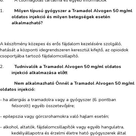
6.​
A csomagolás tartalma és egyéb információk
1.​
Milyen típusú gyógyszer a Tramadol Alvogen 50 mg/ml
oldatos injekció és milyen betegségek esetén
alkalmazható?
​
A készítmény közepes és erős fájdalom kezelésére szolgáló,
hatását a központi idegrendszeren keresztül kifejtő, az opioidok
csoportjába tartozó fájdalomcsillapító.
2.​
Tudnivalók a Tramadol Alvogen 50 mg/ml oldatos
injekció alkalmazása előtt
​
Nem alkalmazható Önnél a Tramadol Alvogen 50 mg/ml
oldatos injekció:
- ha allergiás a tramadolra vagy a gyógyszer (6. pontban
felsorolt) egyéb összetevőjére;
- epilepszia vagy görcsrohamokra való hajlam esetén;
- alkohol, altatók, fájdalomcsillapítók vagy egyéb hangulatra,
kedélyállapotra és érzelmi életre ható gyógyszerek által