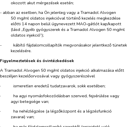
okozott akut mérgezések esetén;
- abban az esetben, ha Ön jelenleg vagy a Tramadol Alvogen
50 mg/ml oldatos injekcióval történő kezelés megkezdése
előtti 14 napon belül úgynevezett MAO‑gátlót kap/kapott
(lásd „Egyéb gyógyszerek és a Tramadol Alvogen 50 mg/ml
oldatos injekció”);
-​
kábító fájdalomcsillapítók megvonásakor jelentkező tünetek
kezelésére.
Figyelmeztetések és óvintézkedések
A Tramadol Alvogen 50 mg/ml oldatos injekció alkalmazása előtt
beszéljen kezelőorvosával vagy gyógyszerészével
·​
ismeretlen eredetű tudatzavarok, sokk esetében;
·​
ha agyi nyomásfokozódásban szenved, fejsérülése vagy
agyi betegsége van;
·​
ha nehézlégzése (a légzőközpont és a légzésfunkció
zavarai) van;
·​
ha más fájdalomcsillapító szerektől (opioidok) való