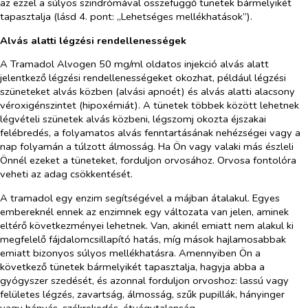
az ezzel a súlyos szindrómával összefüggő tünetek bármelyikét
tapasztalja (lásd 4. pont: „Lehetséges mellékhatások”).
Alvás alatti légzési rendellenességek
A Tramadol Alvogen 50 mg/ml oldatos injekció alvás alatt
jelentkező légzési rendellenességeket okozhat, például légzési
szüneteket alvás közben (alvási apnoét) és alvás alatti alacsony
véroxigénszintet (hipoxémiát). A tünetek többek között lehetnek
légvételi szünetek alvás közbeni, légszomj okozta éjszakai
felébredés, a folyamatos alvás fenntartásának nehézségei vagy a
nap folyamán a túlzott álmosság. Ha Ön vagy valaki más észleli
Önnél ezeket a tüneteket, forduljon orvosához. Orvosa fontolóra
veheti az adag csökkentését.
A tramadol egy enzim segítségével a májban átalakul. Egyes
embereknél ennek az enzimnek egy változata van jelen, aminek
eltérő következményei lehetnek. Van, akinél emiatt nem alakul ki
megfelelő fájdalomcsillapító hatás, míg mások hajlamosabbak
emiatt bizonyos súlyos mellékhatásra. Amennyiben Ön a
következő tünetek bármelyikét tapasztalja, hagyja abba a
gyógyszer szedését, és azonnal forduljon orvoshoz: lassú vagy
felületes légzés, zavartság, álmosság, szűk pupillák, hányinger