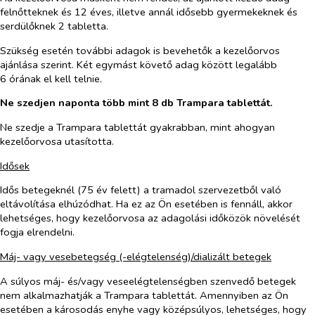
felnőtteknek és 12 éves, illetve annál idősebb gyermekeknek és
serdülőknek 2 tabletta.
Szükség esetén további adagok is bevehetők a kezelőorvos
ajánlása szerint. Két egymást követő adag között legalább
6 órának el kell telnie.
Ne szedjen naponta több mint 8 db Trampara tablettát.
Ne szedje a Trampara tablettát gyakrabban, mint ahogyan
kezelőorvosa utasította.
Idősek
Idős betegeknél (75 év felett) a tramadol szervezetből való
eltávolítása elhúzódhat. Ha ez az Ön esetében is fennáll, akkor
lehetséges, hogy kezelőorvosa az adagolási időközök növelését
fogja elrendelni.
Máj- vagy vesebetegség (-elégtelenség)/dializált betegek
A súlyos máj- és/vagy veseelégtelenségben szenvedő betegek
nem alkalmazhatják a Trampara tablettát. Amennyiben az Ön
esetében a károsodás enyhe vagy középsúlyos, lehetséges, hogy