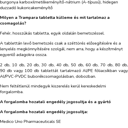
burgonya karboxilmetilkeményítő-nátrium (A-típusú), hidegen
duzzadó kukoricakeményítő
Milyen a Trampara tabletta külleme és mit tartalmaz a
csomagolás?
Fehér, hosszúkás tabletta, egyik oldalán bemetszéssel.
A tablettán levő bemetszés csak a széttörés elősegítésére és a
lenyelés megkönnyítésére szolgál, nem arra, hogy a készítményt
egyenlő adagokra ossza.
2 db, 10 db, 20 db, 30 db, 40 db, 50 db, 60 db, 70 db, 80 db,
90 db vagy 100 db tablettát tartalmazó Al/PE fóliacsíkban vagy
Al/PVC-PVDC buborékcsomagolásban, dobozban.
Nem feltétlenül mindegyik kiszerelés kerül kereskedelmi
forgalomba.
A forgalomba hozatali engedély jogosultja és a gyártó
A forgalomba hozatali engedély jogosultja:
Medico Uno Pharmaceuticals SE