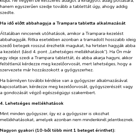
kiújul. Ne vegyen be kétszeres adagot a kihagyott adag pótlására,
hanem egyszerűen szedje tovább a tablettát úgy, ahogy addig
szedte.
Ha idő előtt abbahagyja a Trampara tabletta alkalmazását
Általában nincsenek utóhatások, amikor a Trampara-kezelést
abbahagyják. Ritka esetekben azonban a tramadolt hosszabb ideig
szedő betegek rosszul érezhetik magukat, ha hirtelen hagyják abba
a kezelést (lásd 4. pont „Lehetséges mellékhatások”). Ha Ön már
egy ideje szedi a Trampara tablettát, és abba akarja hagyni, akkor
feltétlenül kérdezze meg kezelőorvosát, mert lehetséges, hogy a
szervezete már hozzászokott a gyógyszerhez.
Ha bármilyen további kérdése van a gyógyszer alkalmazásával
kapcsolatban, kérdezze meg kezelőorvosát, gyógyszerészét vagy
a gondozását végző egészségügyi szakembert.
4. Lehetséges mellékhatások
Mint minden gyógyszer, így ez a gyógyszer is okozhat
mellékhatásokat, amelyek azonban nem mindenkinél jelentkeznek.
Nagyon gyakori (10-ből több mint 1 beteget érinthet):