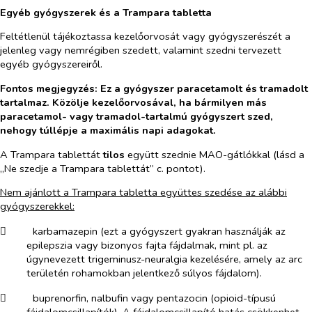
Egyéb gyógyszerek és a Trampara tabletta
Feltétlenül tájékoztassa kezelőorvosát vagy gyógyszerészét a
jelenleg vagy nemrégiben szedett, valamint szedni tervezett
egyéb gyógyszereiről.
Fontos megjegyzés:
Ez a gyógyszer paracetamolt és tramadolt
tartalmaz. Közölje kezelőorvosával, ha
bármilyen más
paracetamol- vagy tramadol-tartalmú gyógyszert
szed,
nehogy túllépje a maximális napi adagokat.
A Trampara tablettát
tilos
együtt szednie MAO-gátlókkal (lásd a
„
Ne szedje a Trampara tablettát”
c. pontot).
Nem ajánlott a Trampara tabletta együttes szedése az alábbi
gyógyszerekkel:
​
karbamazepin (ezt a gyógyszert gyakran használják az
epilepszia vagy bizonyos fajta fájdalmak, mint pl. az
úgynevezett trigeminusz-neuralgia kezelésére, amely az arc
területén rohamokban jelentkező súlyos fájdalom).
​
buprenorfin, nalbufin vagy pentazocin (opioid-típusú
fájdalomcsillapítók). A fájdalomcsillapító hatás csökkenhet.