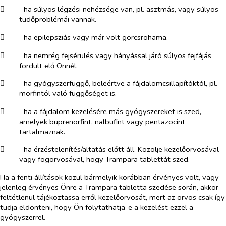
​
ha súlyos légzési nehézsége van, pl. asztmás, vagy súlyos
tüdőproblémái vannak.
​
ha epilepsziás vagy már volt görcsrohama.
​
ha nemrég fejsérülés vagy hányással járó súlyos fejfájás
fordult elő Önnél.
​
ha gyógyszerfüggő, beleértve a fájdalomcsillapítóktól, pl.
morfintól való függőséget is.
​
ha a fájdalom kezelésére más gyógyszereket is szed,
amelyek buprenorfint, nalbufint vagy pentazocint
tartalmaznak.
​
ha érzéstelenítés/altatás előtt áll. Közölje kezelőorvosával
vagy fogorvosával, hogy Trampara tablettát szed.
Ha a fenti állítások közül bármelyik korábban érvényes volt, vagy
jelenleg érvényes Önre a Trampara tabletta szedése során, akkor
feltétlenül tájékoztassa erről kezelőorvosát, mert az orvos csak így
tudja eldönteni, hogy Ön folytathatja-e a kezelést ezzel a
gyógyszerrel.