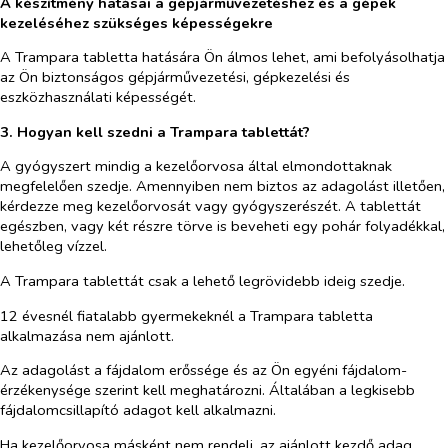
A készítmény hatásai a gépjárművezetéshez és a gépek
kezeléséhez szükséges képességekre
A Trampara tabletta hatására Ön álmos lehet, ami befolyásolhatja
az Ön biztonságos gépjárművezetési, gépkezelési és
eszközhasználati képességét.
3. Hogyan kell szedni a Trampara tablettát?
A gyógyszert mindig a kezelőorvosa által elmondottaknak
megfelelően szedje. Amennyiben nem biztos az adagolást illetően,
kérdezze meg kezelőorvosát vagy gyógyszerészét. A tablettát
egészben, vagy két részre törve is beveheti egy pohár folyadékkal,
lehetőleg vízzel.
A Trampara tablettát csak a lehető legrövidebb ideig szedje.
12 évesnél fiatalabb gyermekeknél a Trampara tabletta
alkalmazása nem ajánlott.
Az adagolást a fájdalom erőssége és az Ön egyéni fájdalom-
érzékenysége szerint kell meghatározni. Általában a legkisebb
fájdalomcsillapító adagot kell alkalmazni.
Ha kezelőorvosa másként nem rendeli, az ajánlott kezdő adag