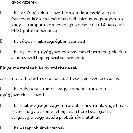
gyógyszerek;
​
ha MAO‑gátlókat is szed (ezek a depresszió vagy a
Parkinson-kór kezelésére használt bizonyos gyógyszerek)
vagy a Trampara-kezelés megkezdése előtti 14 nap alatt
MAO‑gátlókat szedett;
​
ha súlyos májbetegségben szenved;
​
ha a jelenlegi gyógyszeres kezelésével nem megfelelően
szabályozott epilepsziában szenved.
Figyelmeztetések és óvintézkedések
A Trampara tabletta szedése előtt beszéljen kezelőorvosával
​
ha más paracetamol- vagy tramadol-tartalmú
gyógyszereket is szed.
​
ha májbetegsége vagy májproblémái vannak, vagy ha azt
észleli, hogy a szeme fehérje és a bőre besárgul. Ez
sárgaságra vagy epeúti problémákra utalhat.
​
ha veseproblémái vannak.