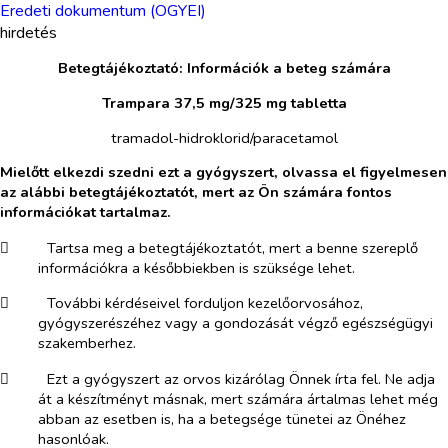
Eredeti dokumentum (OGYEI)
hirdetés
Betegtájékoztató: Információk a beteg számára
Trampara 37,5 mg/325 mg tabletta
tramadol-hidroklorid/paracetamol
Mielőtt elkezdi szedni ezt a gyógyszert, olvassa el figyelmesen
az alábbi betegtájékoztatót, mert az Ön számára fontos
információkat tartalmaz.
​
Tartsa meg a betegtájékoztatót, mert a benne szereplő
információkra a későbbiekben is szüksége lehet.
​
További kérdéseivel forduljon kezelőorvosához,
gyógyszerészéhez vagy a gondozását végző egészségügyi
szakemberhez.
​
Ezt a gyógyszert az orvos kizárólag Önnek írta fel. Ne adja
át a készítményt másnak, mert számára ártalmas lehet még
abban az esetben is, ha a betegsége tünetei az Önéhez
hasonlóak.