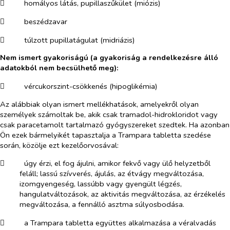
​
homályos látás, pupillaszűkület (miózis)
​
beszédzavar
​
túlzott pupillatágulat (midriázis)
Nem ismert gyakoriságú (a gyakoriság a rendelkezésre álló
adatokból nem becsülhető meg):
​
vércukorszint-csökkenés (hipoglikémia)
Az alábbiak olyan ismert mellékhatások, amelyekről olyan
személyek számoltak be, akik csak tramadol-hidrokloridot vagy
csak paracetamolt tartalmazó gyógyszereket szedtek. Ha azonban
Ön ezek bármelyikét tapasztalja a Trampara tabletta szedése
során, közölje ezt kezelőorvosával:
​
úgy érzi, el fog ájulni, amikor fekvő vagy ülő helyzetből
feláll; lassú szívverés, ájulás, az étvágy megváltozása,
izomgyengeség, lassúbb vagy gyengült légzés,
hangulatváltozások, az aktivitás megváltozása, az érzékelés
megváltozása, a fennálló asztma súlyosbodása.
​
a Trampara tabletta együttes alkalmazása a véralvadás