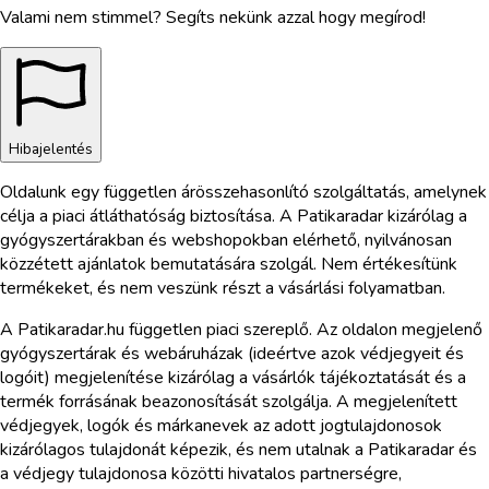
Valami nem stimmel? Segíts nekünk azzal hogy megírod!
Hibajelentés
Oldalunk egy független árösszehasonlító szolgáltatás, amelynek
célja a piaci átláthatóság biztosítása. A Patikaradar kizárólag a
gyógyszertárakban és webshopokban elérhető, nyilvánosan
közzétett ajánlatok bemutatására szolgál. Nem értékesítünk
termékeket, és nem veszünk részt a vásárlási folyamatban.
A Patikaradar.hu független piaci szereplő. Az oldalon megjelenő
gyógyszertárak és webáruházak (ideértve azok védjegyeit és
logóit) megjelenítése kizárólag a vásárlók tájékoztatását és a
termék forrásának beazonosítását szolgálja. A megjelenített
védjegyek, logók és márkanevek az adott jogtulajdonosok
kizárólagos tulajdonát képezik, és nem utalnak a Patikaradar és
a védjegy tulajdonosa közötti hivatalos partnerségre,