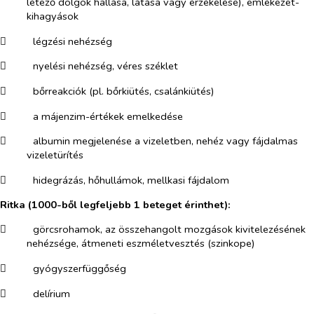
létező dolgok hallása, látása vagy érzékelése), emlékezet-
kihagyások
​
légzési nehézség
​
nyelési nehézség, véres széklet
​
bőrreakciók (pl. bőrkiütés, csalánkiütés)
​
a májenzim-értékek emelkedése
​
albumin megjelenése a vizeletben, nehéz vagy fájdalmas
vizeletürítés
​
hidegrázás, hőhullámok, mellkasi fájdalom
Ritka (1000-ből legfeljebb 1 beteget érinthet):
​
görcsrohamok, az összehangolt mozgások kivitelezésének
nehézsége, átmeneti eszméletvesztés (szinkope)
​
gyógyszerfüggőség
​
delírium