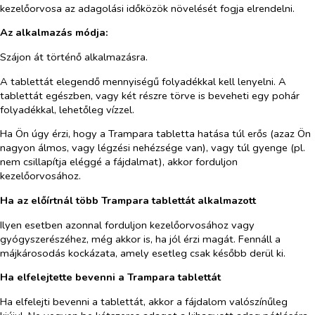
kezelőorvosa az adagolási időközök növelését fogja elrendelni.
Az alkalmazás módja:
Szájon át történő alkalmazásra.
A tablettát elegendő mennyiségű folyadékkal kell lenyelni. A
tablettát egészben, vagy két részre törve is beveheti egy pohár
folyadékkal, lehetőleg vízzel.
Ha Ön úgy érzi, hogy a Trampara tabletta hatása túl erős (azaz Ön
nagyon álmos, vagy légzési nehézsége van), vagy túl gyenge (pl.
nem csillapítja eléggé a fájdalmat), akkor forduljon
kezelőorvosához.
Ha az előírtnál több Trampara tablettát alkalmazott
Ilyen esetben azonnal forduljon kezelőorvosához vagy
gyógyszerészéhez, még akkor is, ha jól érzi magát. Fennáll a
májkárosodás kockázata, amely esetleg csak később derül ki.
Ha elfelejtette bevenni a Trampara tablettát
Ha elfelejti bevenni a tablettát, akkor a fájdalom valószínűleg