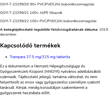
OGYI-T-23299/20 90× PVC/PVDC//Al buborékcsomagolás
OGYI-T-23299/21 100× Al/PE fóliacsík
OGYI-T-23299/22 100× PVC/PVDC//Al buborékcsomagolás
A betegtájékoztató legutóbbi felülvizsgálatának dátuma:
2019.
december.
Kapcsolódó termékek
Trampara 37,5 mg/325 mg tabletta
Ez a dokumentum a Nemzeti Népegészségügyi és
Gyógyszerészeti Központ (NNGYK) nyilvános adatbázisából
származik. Tájékoztató jellegű, tartalma változhat, és nem
helyettesíti az orvos vagy gyógyszerész személyre szabott
tanácsát. Kérjük, mindig konzultáljon szakemberrel a
gyógyszerek használata előtt.