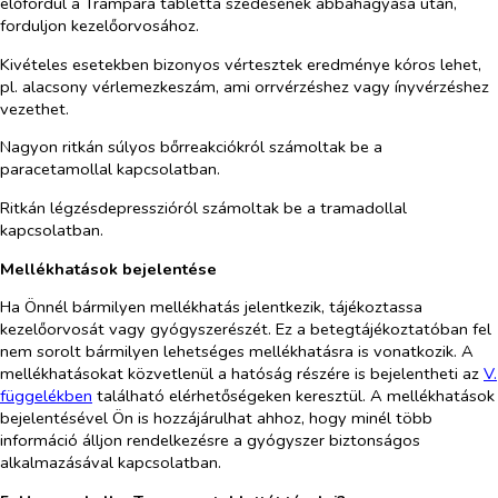
előfordul a Trampara tabletta szedésének abbahagyása után,
forduljon kezelőorvosához.
Kivételes esetekben bizonyos vértesztek eredménye kóros lehet,
pl. alacsony vérlemezkeszám, ami orrvérzéshez vagy ínyvérzéshez
vezethet.
Nagyon ritkán súlyos bőrreakciókról számoltak be a
paracetamollal kapcsolatban.
Ritkán légzésdepresszióról számoltak be a tramadollal
kapcsolatban.
Mellékhatások bejelentése
Ha Önnél bármilyen mellékhatás jelentkezik, tájékoztassa
kezelőorvosát vagy gyógyszerészét. Ez a betegtájékoztatóban fel
nem sorolt bármilyen lehetséges mellékhatásra is vonatkozik. A
mellékhatásokat közvetlenül a hatóság részére is bejelentheti az
V.
függelékben
található elérhetőségeken keresztül. A mellékhatások
bejelentésével Ön is hozzájárulhat ahhoz, hogy minél több
információ álljon rendelkezésre a gyógyszer biztonságos
alkalmazásával kapcsolatban.