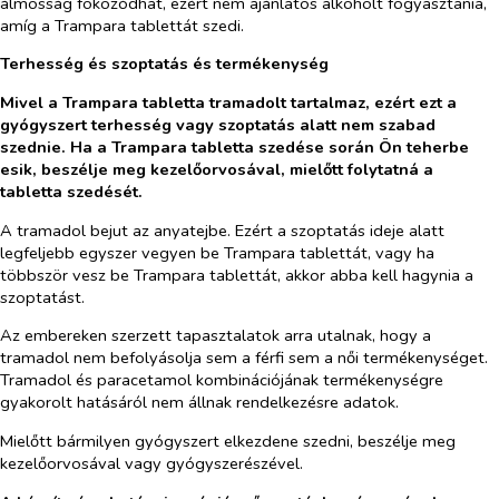
álmosság fokozódhat, ezért nem ajánlatos alkoholt fogyasztania,
amíg a Trampara tablettát szedi.
Terhesség és szoptatás és termékenység
Mivel a Trampara tabletta tramadolt tartalmaz, ezért ezt a
gyógyszert terhesség vagy szoptatás alatt nem szabad
szednie. Ha a Trampara tabletta szedése során Ön teherbe
esik, beszélje meg kezelőorvosával, mielőtt folytatná a
tabletta szedését.
A tramadol bejut az anyatejbe. Ezért a szoptatás ideje alatt
legfeljebb egyszer vegyen be Trampara tablettát, vagy ha
többször vesz be Trampara tablettát, akkor abba kell hagynia a
szoptatást.
Az embereken szerzett tapasztalatok arra utalnak, hogy a
tramadol nem befolyásolja sem a férfi sem a női termékenységet.
Tramadol és paracetamol kombinációjának termékenységre
gyakorolt hatásáról nem állnak rendelkezésre adatok.
Mielőtt bármilyen gyógyszert elkezdene szedni, beszélje meg
kezelőorvosával vagy gyógyszerészével.