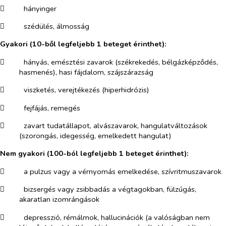
​
hányinger
​
szédülés, álmosság
Gyakori (10-ből legfeljebb 1 beteget érinthet):
​
hányás, emésztési zavarok (székrekedés, bélgázképződés,
hasmenés), hasi fájdalom, szájszárazság
​
viszketés, verejtékezés (hiperhidrózis)
​
fejfájás, remegés
​
zavart tudatállapot, alvászavarok, hangulatváltozások
(szorongás, idegesség, emelkedett hangulat)
Nem gyakori (100-ból legfeljebb 1 beteget érinthet):
​
a pulzus vagy a vérnyomás emelkedése, szívritmuszavarok
​
bizsergés vagy zsibbadás a végtagokban, fülzúgás,
akaratlan izomrángások
​
depresszió, rémálmok, hallucinációk (a valóságban nem