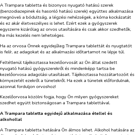
A Trampara tabletta és bizonyos nyugató hatású szerek
(benzodiazepinek és hasonló hatású szerek) együttes alkalmazása
megnöveli a bódultság, a légzési nehézségek, a kóma kockázatát
és ez akár életveszélyes is lehet. Ezért ezek a gyógyszerek
egyszerre kizárólag az orvos utasítására és csak akkor szedhetők,
ha más kezelés nem lehetséges.
Ha az orvosa Önnek egyidejűleg Trampara tablettát és nyugtatót
is felír, az adagokat és az alkalmazási időtartamot ne lépje túl.
Feltétlenül tájékoztassa kezelőorvosát az Ön által szedett
nyugató hatású gyógyszerekről és mindenképp tartsa be
kezelőorvosa adagolási utasításait. Tájékoztassa hozzátartozóit és
környezetét ezekről a tünetekről. Ha ezek a tünetek előfordulnak,
azonnal forduljon orvoshoz!
Kezelőorvosa közölni fogja, hogy Ön milyen gyógyszereket
szedhet együtt biztonságosan a Trampara tablettával.
A Trampara tabletta egyidejű alkalmazása étellel és
alkohollal
A Trampara tabletta hatására Ön álmos lehet. Alkohol hatására az