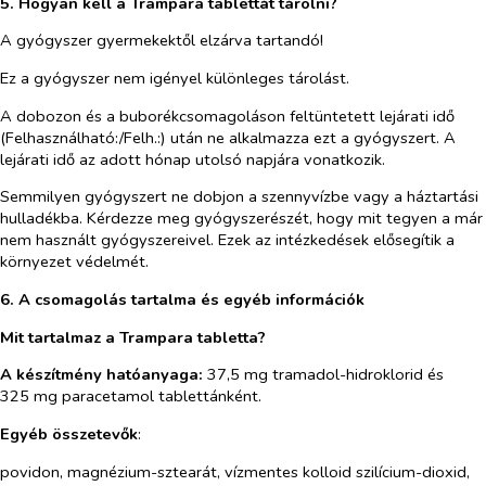
5. Hogyan kell a Trampara tablettát tárolni?
A gyógyszer gyermekektől elzárva tartandó!
Ez a gyógyszer nem igényel különleges tárolást.
A dobozon és a buborékcsomagoláson feltüntetett lejárati idő
(Felhasználható:/Felh.:) után ne alkalmazza ezt a gyógyszert. A
lejárati idő az adott hónap utolsó napjára vonatkozik.
Semmilyen gyógyszert ne dobjon a szennyvízbe vagy a háztartási
hulladékba. Kérdezze meg gyógyszerészét, hogy mit tegyen a már
nem használt gyógyszereivel. Ezek az intézkedések elősegítik a
környezet védelmét.
6. A csomagolás tartalma és egyéb információk
Mit tartalmaz a Trampara tabletta?
A készítmény
hatóanyaga:
37,5 mg tramadol-hidroklorid és
325 mg paracetamol tablettánként.
Egyéb összetevők
:
povidon, magnézium-sztearát, vízmentes kolloid szilícium-dioxid,