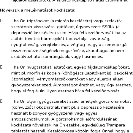
Növekszik a mellékhatások kockázata:
​
ha Ön triptánokat (a migrén kezelésére) vagy szelektív
szerotonin-visszavétel gátlókat, úgynevezett SSRI‑k (a
depresszió kezelésére) szed. Hívja fel kezelőorvosát, ha az
alábbi tünetek bármelyikét tapasztalja: zavartság,
nyugtalanság, verejtékezés, a végtag- vagy a szemmozgás
összerendezettségének megszűnése, akaratlagosan nem
szabályozható izomrángások, vagy hasmenés.
​
ha Ön nyugtatókat, altatókat, egyéb fájdalomcsillapítókat,
mint pl. morfin és kodein (köhögéscsillapítóként is), baklofént
(izomlazító), vérnyomáscsökkentőket vagy allergia elleni
gyógyszereket szed. Álmosságot érezhet, vagy úgy érezheti,
hogy el fog ájulni. Ilyen esetben hívja fel kezelőorvosát.
​
ha Ön olyan gyógyszereket szed, amelyek görcsrohamokat
(konvulziót) okozhatnak, mint pl. a depresszió kezelésére
használt bizonyos gyógyszerek vagy egyes
antipszichotikumok. A görcsrohamok előfordulásának
kockázata növekszik, ha Ön ezekkel egyidejűleg Trampara
tablettát használ. Kezelőorvosa közölni fogja Önnel, hogy a