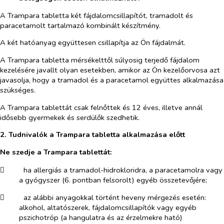
A Trampara tabletta két fájdalomcsillapítót, tramadolt és
paracetamolt tartalmazó kombinált készítmény.
A két hatóanyag együttesen csillapítja az Ön fájdalmát.
A Trampara tabletta mérsékelttől súlyosig terjedő fájdalom
kezelésére javallt olyan esetekben, amikor az Ön kezelőorvosa azt
javasolja, hogy a tramadol és a paracetamol együttes alkalmazása
szükséges.
A Trampara tablettát csak felnőttek és 12 éves, illetve annál
idősebb gyermekek és serdülők szedhetik.
2. Tudnivalók a Trampara
tabletta alkalmazása előtt
Ne szedje a Trampara tablettát:
​
ha allergiás a tramadol-hidrokloridra, a paracetamolra vagy
a gyógyszer (6. pontban felsorolt) egyéb összetevőjére;
​
az alábbi anyagokkal történt heveny mérgezés esetén:
alkohol, altatószerek, fájdalomcsillapítók vagy egyéb
pszichotróp (a hangulatra és az érzelmekre ható)