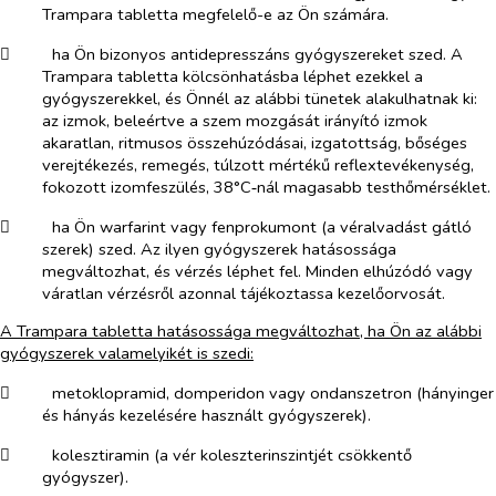
Trampara tabletta megfelelő-e az Ön számára.
​
ha Ön bizonyos antidepresszáns gyógyszereket szed. A
Trampara tabletta kölcsönhatásba léphet ezekkel a
gyógyszerekkel, és Önnél az alábbi tünetek alakulhatnak ki:
az izmok, beleértve a szem mozgását irányító izmok
akaratlan, ritmusos összehúzódásai, izgatottság, bőséges
verejtékezés, remegés, túlzott mértékű reflextevékenység,
fokozott izomfeszülés, 38°C‑nál magasabb testhőmérséklet.
​
ha Ön warfarint vagy fenprokumont (a véralvadást gátló
szerek) szed. Az ilyen gyógyszerek hatásossága
megváltozhat, és vérzés léphet fel. Minden elhúzódó vagy
váratlan vérzésről azonnal tájékoztassa kezelőorvosát.
A Trampara tabletta hatásossága megváltozhat, ha Ön az alábbi
gyógyszerek valamelyikét is szedi:
​
metoklopramid, domperidon vagy ondanszetron (hányinger
és hányás kezelésére használt gyógyszerek).
​
kolesztiramin (a vér koleszterinszintjét csökkentő
gyógyszer).