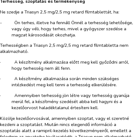
Terhesség, szoptatás és termékenység
Ne szedje a Triasyn 2,5 mg/2,5 mg retard filmtablettát, ha:
-​
Ön terhes, illetve ha fennáll Önnél a terhesség lehetősége,
vagy úgy véli, hogy terhes, mivel a gyógyszer szedése a
magzat károsodását okozhatja.
Terhességben a Triasyn 2,5 mg/2,5 mg retard filmtabletta nem
alkalmazható.
·​
A készítmény alkalmazása előtt meg kell győződni arról,
hogy terhesség nem áll fenn.
·​
A készítmény alkalmazása során minden szükséges
intézkedést meg kell tenni a terhesség elkerülésére.
·​
Amennyiben terhesség jön létre vagy terhesség gyanúja
merül fel, a készítmény szedését abba kell hagyni és a
kezelőorvost haladéktalanul értesíteni kell.
Közölje kezelőorvosával, amennyiben szoptat, vagy el szeretné
kezdeni a szoptatást. Miután nincs elegendő információ a
szoptatás alatt a ramipril-kezelés következményeiről, emellett a
felodipin az anyatejbe kiválasztódik, a Triasyn nem alkalmazható