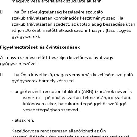
meglévő vese artériájának szűkülete áll fenn.
​
ha Ön szívelégtelenség kezelésére szolgáló
szakubitril/valzartán kombinációs készítményt szed. Ha
szakubitril/valzartán szedett, az utolsó adag beszedése után
várjon 36 órát, mielőtt elkezdi szedni Triasynt (lásd „Egyéb
gyógyszerek).
Figyelmeztetések és óvintézkedések
A Triasyn szedése előtt beszéljen kezelőorvosával vagy
gyógyszerészével:
​
ha Ön a következő, magas vérnyomás kezelésére szolgáló
gyógyszerek bármelyikét szedi:
- angiotenzin II-receptor-blokkoló (ARB) (zartánok néven is
ismertek – például valzartán, telmizartán, irbezartán),
különösen akkor, ha cukorbetegséggel összefüggő
vesebetegségben szenved.
- aliszkirén.
Kezelőorvosa rendszeresen ellenőrizheti az Ön
veseműködését, vérnyomását és az elektrolitszinteket (pl.