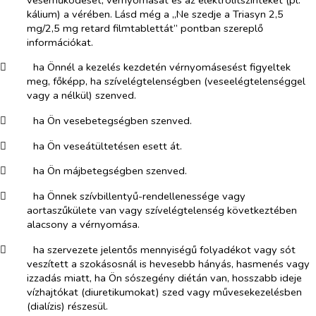
kálium) a vérében. Lásd még a „Ne szedje a Triasyn 2,5
mg/2,5 mg retard filmtablettát” pontban szereplő
információkat.
​
ha Önnél a kezelés kezdetén vérnyomásesést figyeltek
meg, főképp, ha szívelégtelenségben (veseelégtelenséggel
vagy a nélkül) szenved.
​
ha Ön vesebetegségben szenved.
​
ha Ön veseátültetésen esett át.
​
ha Ön májbetegségben szenved.
​
ha Önnek szívbillentyű-rendellenessége vagy
aortaszűkülete van vagy szívelégtelenség következtében
alacsony a vérnyomása.
​
ha szervezete jelentős mennyiségű folyadékot vagy sót
veszített a szokásosnál is hevesebb hányás, hasmenés vagy
izzadás miatt, ha Ön sószegény diétán van, hosszabb ideje
vízhajtókat (diuretikumokat) szed vagy művesekezelésben
(dialízis) részesül.