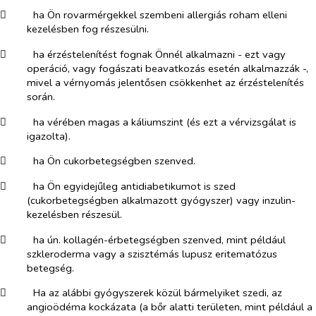
​
ha Ön rovarmérgekkel szembeni allergiás roham elleni
kezelésben fog részesülni.
​
ha érzéstelenítést fognak Önnél alkalmazni - ezt vagy
operáció, vagy fogászati beavatkozás esetén alkalmazzák -,
mivel a vérnyomás jelentősen csökkenhet az érzéstelenítés
során.
​
ha vérében magas a káliumszint (és ezt a vérvizsgálat is
igazolta).
​
ha Ön cukorbetegségben szenved.
​
ha Ön egyidejűleg antidiabetikumot is szed
(cukorbetegségben alkalmazott gyógyszer) vagy inzulin-
kezelésben részesül.
​
ha ún. kollagén-érbetegségben szenved, mint például
szkleroderma vagy a szisztémás lupusz eritematózus
betegség.
​
Ha az alábbi gyógyszerek közül bármelyiket szedi, az
angioödéma kockázata (a bőr alatti területen, mint például a