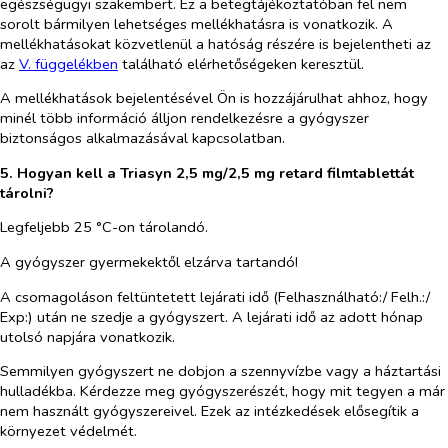
egészségügyi szakembert. Ez a betegtájékoztatóban fel nem
sorolt bármilyen lehetséges mellékhatásra is vonatkozik. A
mellékhatásokat közvetlenül a hatóság részére is bejelentheti az
az
V. függelékben
található elérhetőségeken keresztül.
A mellékhatások bejelentésével Ön is hozzájárulhat ahhoz, hogy
minél több információ álljon rendelkezésre a gyógyszer
biztonságos alkalmazásával kapcsolatban.
5. Hogyan kell a Triasyn 2,5 mg/2,5 mg retard filmtablettát
tárolni?
Legfeljebb
25 °C-on tárolandó.
A gyógyszer gyermekektől elzárva tartandó!
A csomagoláson feltüntetett lejárati idő (Felhasználható:/ Felh.:/
Exp:) után ne szedje a gyógyszert. A lejárati idő az adott hónap
utolsó napjára vonatkozik.
Semmilyen gyógyszert ne dobjon a szennyvízbe vagy a háztartási
hulladékba. Kérdezze meg gyógyszerészét, hogy mit tegyen a már
nem használt gyógyszereivel. Ezek az intézkedések elősegítik a
környezet védelmét.