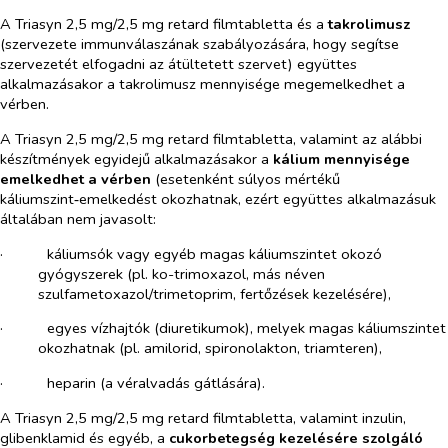
A Triasyn 2,5 mg/2,5 mg retard filmtabletta és a
takrolimusz
(szervezete immunválaszának szabályozására, hogy segítse
szervezetét elfogadni az átültetett szervet) együttes
alkalmazásakor a takrolimusz mennyisége megemelkedhet a
vérben.
A Triasyn 2,5 mg/2,5 mg retard filmtabletta, valamint az alábbi
készítmények egyidejű alkalmazásakor a
kálium mennyisége
emelkedhet a vérben
(esetenként súlyos mértékű
káliumszint‑emelkedést okozhatnak, ezért együttes alkalmazásuk
általában nem javasolt:
·​
káliumsók vagy egyéb magas káliumszintet okozó
gyógyszerek (pl. ko-trimoxazol, más néven
szulfametoxazol/trimetoprim, fertőzések kezelésére),
·​
egyes vízhajtók (diuretikumok), melyek magas káliumszintet
okozhatnak (pl. amilorid, spironolakton, triamteren),
·​
heparin (a véralvadás gátlására).
A Triasyn 2,5 mg/2,5 mg retard filmtabletta, valamint inzulin,
glibenklamid és egyéb, a
cukorbetegség kezelésére szolgáló