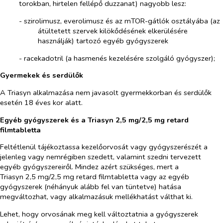
torokban, hirtelen fellépő duzzanat) nagyobb lesz:
- szirolimusz, everolimusz és az mTOR-gátlók osztályába (az
átültetett szervek kilökődésének elkerülésére
használják) tartozó egyéb gyógyszerek
-​
racekadotril (a hasmenés kezelésére szolgáló gyógyszer);
Gyermekek és serdülők
A Triasyn alkalmazása nem javasolt gyermekkorban és serdülők
esetén 18 éves kor alatt.
Egyéb gyógyszerek és a Triasyn 2,5 mg/2,5 mg retard
filmtabletta
Feltétlenül tájékoztassa kezelőorvosát vagy gyógyszerészét a
jelenleg vagy nemrégiben szedett, valamint szedni tervezett
egyéb gyógyszereiről. Mindez azért szükséges, mert a
Triasyn 2,5 mg/2,5 mg retard filmtabletta vagy az egyéb
gyógyszerek (néhányuk alább fel van tüntetve) hatása
megváltozhat, vagy alkalmazásuk mellékhatást válthat ki.
Lehet, hogy orvosának meg kell változtatnia a gyógyszerek