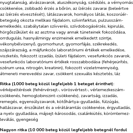
nyugtalanság, alvászavarok, aluszékonyság, szédülés, a vérnyomás
csökkenése, zsibbadó érzés a bőrön, az ízérzés zavarai (beleértve
az ízérzés elvesztését), látászavarok, homályos látás, koszorúér-
betegség okozta mellkasi fájdalom, szívinfarktus, pulzusszám-
emelkedés, szabálytalan szívverés, szívdobogásérzés, kipirulás,
hörgőszűkület és az asztma vagy annak tüneteinek fokozódása,
orrdugulás, hasnyálmirigy enzimeinek emelkedett szintje,
vékonybélvizenyő, gyomorhurut, gyomorfájás, székrekedés,
szájszárazság, a májfunkciós laboratóriumi értékek emelkedése,
viszketés, fokozott izzadás, ízületi fájdalom, vesefunkciós zavarok,
vesefunkciós laboratóriumi értékek rosszabbodása (fehérjeürítés,
szérum urea, nitrogén, kreatinin), fokozott vizeletmennyiség,
átmeneti merevedési zavar, csökkent szexuális késztetés, láz
Ritka (1000 beteg közül legfeljebb 1 beteget érinthet
):
vérképeltérések (fehérvérsejt-, vörösvértest-, vérlemezkeszám-
csökkenés, hemoglobinszint-csökkenés), zavartság, izzadás,
remegés, egyensúlyzavarok, kötőhártya-gyulladás, fülzúgás,
hallászavar, érszűkület és a vérátáramlás csökkenése, érgyulladás,
a nyelv gyulladása, májsejt-károsodás, csalánkiütés, körömlemez-
leválás, gyengeség
Nagyon ritka (10 000 beteg közül legfeljebb betegnél fordul