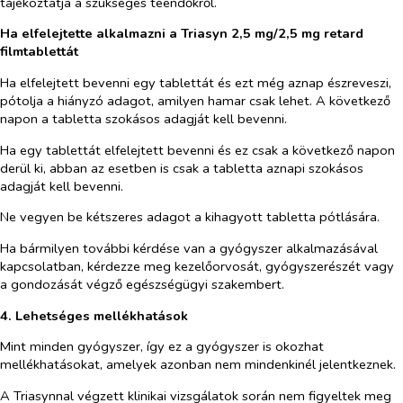
tájékoztatja a szükséges teendőkről.
Ha elfelejtette alkalmazni a Triasyn 2,5 mg/2,5 mg retard
filmtablettát
Ha elfelejtett bevenni egy tablettát és ezt még aznap észreveszi,
pótolja a hiányzó adagot, amilyen hamar csak lehet. A következő
napon a tabletta szokásos adagját kell bevenni.
Ha egy tablettát elfelejtett bevenni és ez csak a következő napon
derül ki, abban az esetben is csak a tabletta aznapi szokásos
adagját kell bevenni.
Ne vegyen be kétszeres adagot a kihagyott tabletta pótlására.
Ha bármilyen további kérdése van a gyógyszer alkalmazásával
kapcsolatban, kérdezze meg kezelőorvosát, gyógyszerészét vagy
a gondozását végző egészségügyi szakembert.
4. Lehetséges mellékhatások
Mint minden gyógyszer, így ez a gyógyszer is okozhat
mellékhatásokat, amelyek azonban nem mindenkinél jelentkeznek.
A Triasynnal végzett klinikai vizsgálatok során nem figyeltek meg