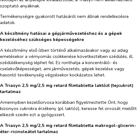
szoptató anyáknak.
Termékenységre gyakorolt hatásáról nem állnak rendelkezésre
adatok.
A készítmény hatásai a gépjárművezetéshez és a gépek
kezeléséhez szükséges képességekre
A készítmény első ízben történő alkalmazásakor vagy az adag
emelésekor a vérnyomás csökkenése következtében szédülés, ill.
szédülékenység léphet fel. Ez ronthatja a koncentráló- és
cselekvőképességet, ami járművezetés, gépek kezelése vagy
hasonló tevékenység végzésekor kockázatos lehet.
A Triasyn 2,5 mg/2,5 mg retard filmtabletta laktózt (tejcukrot)
tartalmaz
Amennyiben kezelőorvosa korábban figyelmeztette Önt, hogy
bizonyos cukrokra érzékeny (pl. laktóz), keresse fel orvosát mielőtt
elkezdi szedni ezt a gyógyszert.
A Triasyn 2,5 mg/2,5 mg retard filmtabletta makrogol-glicerin-
éter-ricinoleátot tartalmaz