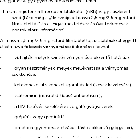
adagját és/vagy egyéb óvintézkedéseket tehet:
- ha Ön angiotenzin II-receptor-blokkolót (ARB) vagy aliszkirent
szed (Lásd még a „Ne szedje a Triasyn 2,5 mg/2,5 mg retard
filmtablettát” és a „Figyelmeztetések és óvintézkedések”
pontok alatti információt).
A Triasyn 2,5 mg/2,5 mg retard filmtabletta, az alábbiakkal együtt
alkalmazva
fokozott vérnyomáscsökkenést
okozhat:
·​
vízhajtók, melyek szintén vérnyomáscsökkentő hatásúak,
·​
olyan készítmények, melyek mellékhatása a vérnyomás
csökkenése,
·​
ketokonazol, itrakonazol (gombás fertőzések kezelésére),
·​
telitromicin (makrolid-típusú antibiotikum),
·​
a HIV-fertőzés kezelésére szolgáló gyógyszerek,
·​
grépfrút vagy grépfrútlé,
·​
cimetidin (gyomorsav-elválasztást csökkentő gyógyszer),