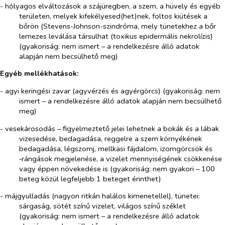
- hólyagos elváltozások a szájüregben, a szem, a hüvely és egyéb
területen, melyek kifekélyesed(het)nek, foltos kiütések a
bőrön (Stevens-Johnson-szindróma, mely tünetekhez a bőr
lemezes leválása társulhat (toxikus epidermális nekrolízis)
(
gyakoriság: nem ismert – a rendelkezésre álló adatok
alapján nem becsülhető meg
)
Egyéb mellékhatások:
- agyi keringési zavar (agyvérzés és agyérgörcs) (
gyakoriság: nem
ismert – a rendelkezésre álló adatok alapján nem becsülhető
meg
)
- vesekárosodás – figyelmeztető jelei lehetnek a bokák és a lábak
vizesedése, bedagadása, reggelre a szem környékének
bedagadása, légszomj, mellkasi fájdalom, izomgörcsök és
‑rángások megjelenése, a vizelet mennyiségének csökkenése
vagy éppen növekedése is (
gyakoriság: nem gyakori – 100
beteg közül legfeljebb 1 beteget érinthet)
- májgyulladás (nagyon ritkán halálos kimenetellel), tünetei:
sárgaság, sötét színű vizelet, világos színű széklet
(gyakoriság: nem ismert – a rendelkezésre álló adatok