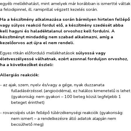
egyéb mellékhatást, mint amelyek már korábban is ismertté váltak
a felodipinnel, ill. ramiprillal végzett kezelés során.
Ha a készítmény alkalmazása során bármilyen hirtelen fellépő
vagy súlyos reakció fordul elő, a készítmény szedését abba
kell hagyni és haladéktalanul orvoshoz kell fordulni. A
készítményt mindaddig nem szabad alkalmazni, amíg a
kezelőorvos azt újra el nem rendeli.
Egyes ritkán előforduló mellékhatások
súlyossá vagy
életveszélyessé válhatnak, ezért azonnal forduljon orvoshoz,
ha a következőket észleli:
Allergiás reakciók:
- az ajak, szem, nyelv és/vagy a gége, nyak duzzanata
fulladásérzéssel (angioödéma), ez halálos kimenetelű is lehet
(
gyakoriság: nem gyakori – 100 beteg közül legfeljebb 1
beteget érinthet
)
- rovarcsípés után fellépő túlérzékenységi reakciók (
gyakoriság:
nem ismert – a rendelkezésre álló adatok alapján nem
becsülhető meg
)