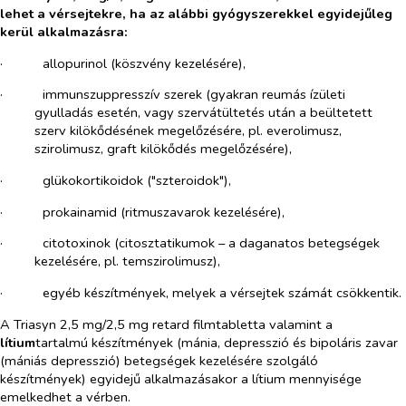
lehet a vérsejtekre, ha az alábbi gyógyszerekkel egyidejűleg
kerül alkalmazásra:
·​
allopurinol (köszvény kezelésére),
·​
immunszuppresszív szerek (gyakran reumás ízületi
gyulladás esetén, vagy szervátültetés után a beültetett
szerv kilökődésének megelőzésére, pl. everolimusz,
szirolimusz, graft kilökődés megelőzésére),
·​
glükokortikoidok ("szteroidok"),
·​
prokainamid (ritmuszavarok kezelésére),
·​
citotoxinok (citosztatikumok – a daganatos betegségek
kezelésére, pl. temszirolimusz),
·​
egyéb készítmények, melyek a vérsejtek számát csökkentik.
A Triasyn 2,5 mg/2,5 mg retard filmtabletta valamint a
lítium
tartalmú készítmények (mánia, depresszió és bipoláris zavar
(mániás depresszió) betegségek kezelésére szolgáló
készítmények) egyidejű alkalmazásakor a lítium mennyisége
emelkedhet a vérben.