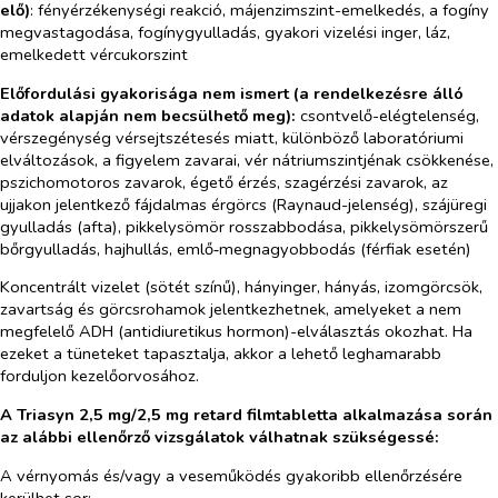
elő)
:
fényérzékenységi reakció, májenzimszint-emelkedés, a fogíny
megvastagodása, fogínygyulladás, gyakori vizelési inger, láz,
emelkedett vércukorszint
Előfordulási gyakorisága nem ismert (a rendelkezésre álló
adatok alapján nem becsülhető meg):
csontvelő-elégtelenség,
vérszegénység vérsejtszétesés miatt, különböző laboratóriumi
elváltozások, a figyelem zavarai, vér nátriumszintjénak csökkenése,
pszichomotoros zavarok, égető érzés, szagérzési zavarok, az
ujjakon jelentkező fájdalmas érgörcs (Raynaud-jelenség), szájüregi
gyulladás (afta), pikkelysömör rosszabbodása, pikkelysömörszerű
bőrgyulladás, hajhullás, emlő‑megnagyobbodás (férfiak esetén)
Koncentrált vizelet (sötét színű), hányinger, hányás, izomgörcsök,
zavartság és görcsrohamok jelentkezhetnek, amelyeket a nem
megfelelő ADH (antidiuretikus hormon)-elválasztás okozhat. Ha
ezeket a tüneteket tapasztalja, akkor a lehető leghamarabb
forduljon kezelőorvosához.
A Triasyn 2,5 mg/2,5 mg retard filmtabletta alkalmazása során
az alábbi ellenőrző vizsgálatok válhatnak szükségessé:
A vérnyomás és/vagy a veseműködés gyakoribb ellenőrzésére
kerülhet sor: