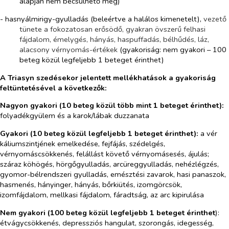
alapján nem becsülhető meg)
- hasnyálmirigy-gyulladás (beleértve a halálos kimenetelt),
vezető
tünete a fokozatosan erősödő, gyakran övszerű felhasi
fájdalom, émelygés, hányás, haspuffadás, bélhűdés, láz,
alacsony vérnyomás-értékek
(
gyakoriság: nem gyakori – 100
beteg közül legfeljebb 1 beteget érinthet)
A Triasyn szedésekor jelentett mellékhatások a gyakoriság
feltüntetésével a következők:
Nagyon gyakori (10 beteg közül több mint 1 beteget érinthet):
folyadékgyülem és a karok/lábak duzzanata
Gyakori (10 beteg közül legfeljebb 1 beteget érinthet):
a vér
káliumszintjének emelkedése, fejfájás, szédelgés,
vérnyomáscsökkenés, felállást követő vérnyomásesés, ájulás;
száraz köhögés, hörgőgyulladás, arcüreggyulladás, nehézlégzés,
gyomor-bélrendszeri gyulladás, emésztési zavarok, hasi panaszok,
hasmenés, hányinger, hányás, bőrkiütés, izomgörcsök,
izomfájdalom, mellkasi fájdalom, fáradtság, az arc kipirulása
Nem gyakori (100 beteg közül legfeljebb 1 beteget érinthet
):
étvágycsökkenés, depressziós hangulat, szorongás, idegesség,