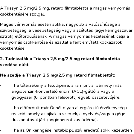
A Triasyn 2,5 mg/2,5 mg, retard filmtabletta a magas vérnyomás
csökkentésére szolgál.
Magas vérnyomás esetén sokkal nagyobb a valószínűsége a
szívbetegség, a vesebetegség vagy a szélütés (agyi keringészavar,
sztrók) előfordulásának. A magas vérnyomás kezelésének célja a
vérnyomás csökkentése és ezáltal a fent említett kockázatok
csökkentése.
2. Tudnivalók a Triasyn 2,5 mg/2,5 mg retard filmtabletta
szedése előtt
Ne szedje a Triasyn 2,5 mg/2,5 mg retard filmtablettát:
·​
ha túlérzékeny a felodipinre, a ramiprilra, bármely más
angiotenzin-konvertáló enzim (ACE)‑gátlóra vagy a
gyógyszer (6. pontban felsorolt) egyéb összetevőjére.
·​
ha előfordult már Önnél olyan allergiás (túlérzékenységi)
reakció, amely az ajkak, a szemek, a nyelv és/vagy a gége
duzzanatával járt (angioneurotikus ödéma).
·​
ha az Ön keringése instabil: pl. szív eredetű sokk, kezeletlen