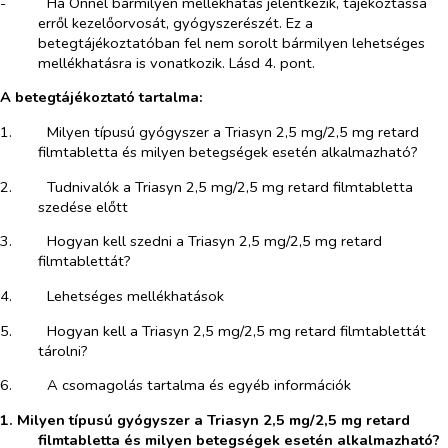
-​
Ha Önnél bármilyen mellékhatás jelentkezik, tájékoztassa
erről kezelőorvosát, gyógyszerészét. Ez a
betegtájékoztatóban fel nem sorolt bármilyen lehetséges
mellékhatásra is vonatkozik. Lásd 4. pont.
A betegtájékoztató tartalma:
1.​
Milyen típusú gyógyszer a Triasyn 2,5 mg/2,5 mg retard
filmtabletta és milyen betegségek esetén alkalmazható?
2.​
Tudnivalók a Triasyn 2,5 mg/2,5 mg retard filmtabletta
szedése előtt
3.​
Hogyan kell szedni a Triasyn 2,5 mg/2,5 mg retard
filmtablettát?
4.​
Lehetséges mellékhatások
5.​
Hogyan kell a Triasyn 2,5 mg/2,5 mg retard filmtablettát
tárolni?
6.​
A csomagolás tartalma és egyéb információk
1. Milyen típusú gyógyszer a Triasyn 2,5 mg/2,5 mg retard
filmtabletta és milyen betegségek esetén alkalmazható?