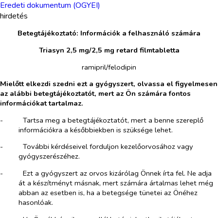
Eredeti dokumentum (OGYEI)
hirdetés
Betegtájékoztató: Információk a felhasználó számára
Triasyn 2,5 mg/2,5 mg retard filmtabletta
ramipril/felodipin
Mielőtt elkezdi szedni ezt a gyógyszert, olvassa el figyelmesen
az alábbi betegtájékoztatót, mert az Ön számára fontos
információkat tartalmaz.
-​
Tartsa meg a betegtájékoztatót, mert a benne szereplő
információkra a későbbiekben is szüksége lehet.
-​
További kérdéseivel forduljon kezelőorvosához vagy
gyógyszerészéhez.
-​
Ezt a gyógyszert az orvos kizárólag Önnek írta fel. Ne adja
át a készítményt másnak, mert számára ártalmas lehet még
abban az esetben is, ha a betegsége tünetei az Önéhez
hasonlóak.