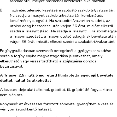
racekadotril, melyet hasmenés kezelésére alkalmaznak
​
szívelégtelenség kezelésére
szolgáló szakubitril/valszartán.
Ne szedje a Triasynt szakubitril/valzartán kombinációs
készítménnyel együtt. Ha szakubitril/valzartán szedett, az
utolsó adag beszedése után várjon 36 órát, mielőtt elkezdi
szedni a Triasynt (lásd „Ne szedje a Triasynt”). Ha abbahagyja
a Triasyn szedését, a Triasyn utolsó adagjának bevétele után
várjon 36 órát, mielőtt elkezdi szedni a szakubitril/valzartánt.
Fogínygyulladásban szenvedő betegeknél a gyógyszer szedése
során a fogíny enyhe megvastagodása jelentkezhet, amely
elkerülhető vagy visszafordítható a szájhigiénia gondos
betartásával.
A Triasyn 2,5 mg/2,5 mg retard filmtabletta egyidejű bevétele
étellel, itallal és alkohollal
A kezelés ideje alatt alkohol, grépfrút, ill. grépfrútlé fogyasztása
nem ajánlott.
Konyhasó:
az étkezéssel fokozott sóbevitel gyengítheti a kezelés
vérnyomáscsökkentő hatását.