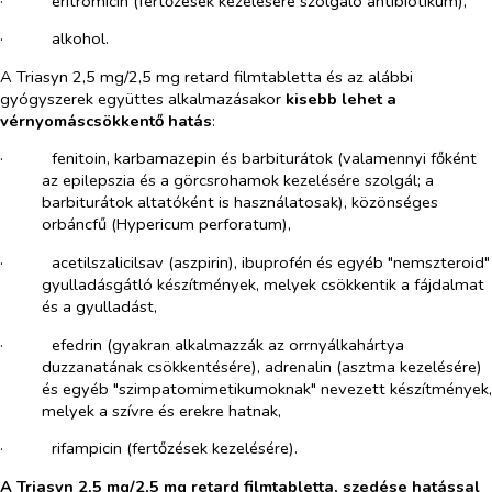
·​
eritromicin (fertőzések kezelésére szolgáló antibiotikum),
·​
alkohol.
A Triasyn 2,5 mg/2,5 mg retard filmtabletta és az alábbi
gyógyszerek együttes alkalmazásakor
kisebb lehet a
vérnyomáscsökkentő hatás
:
·​
fenitoin, karbamazepin és barbiturátok (valamennyi főként
az epilepszia és a görcsrohamok kezelésére szolgál; a
barbiturátok altatóként is használatosak), közönséges
orbáncfű (
Hypericum perforatum
),
·​
acetilszalicilsav (aszpirin), ibuprofén és egyéb "nemszteroid"
gyulladásgátló készítmények, melyek csökkentik a fájdalmat
és a gyulladást,
·​
efedrin (gyakran alkalmazzák az orrnyálkahártya
duzzanatának csökkentésére), adrenalin (asztma kezelésére)
és egyéb "szimpatomimetikumoknak" nevezett készítmények,
melyek a szívre és erekre hatnak,
·​
rifampicin (fertőzések kezelésére).
A Triasyn 2,5 mg/2,5 mg retard filmtabletta, szedése hatással