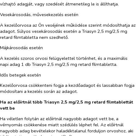
vízhajtó adagját, vagy szedését átmenetileg le is állíthatja.
Vesekárosodás, művesekezelés esetén
A kezelőorvosa az Ön veséjének működése szerint módosíthatja az
adagot. Súlyos vesekárosodás esetén a Triasyn 2,5 mg/2,5 mg
retard filmtabletta nem szedhető.
Májkárosodás esetén
A kezelés szoros orvosi felügyelettel történhet, és a maximális
napi adag 1 db Triasyn 2,5 mg/2,5 mg retard filmtabletta.
Idős betegek esetén
Kezelőorvosa csökkenteni fogja a kezdőadagot és lassabban fogja
módosítani a kezelés során az adagot.
Ha az előírtnál több Triasyn 2,5 mg/2,5 mg retard filmtablettát
vett be
Ha véletlen folytán az előírtnál nagyobb adagot vett be, a
vérnyomás csökkenése miatt szédülés léphet fel. Az előírtnál
nagyobb adag bevételekor haladéktalanul forduljon orvoshoz, aki