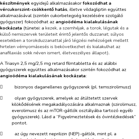
készítmények
egyidejű alkalmazásakor
fokozódhat a
vércukorszint-csökkentő hatás
, illetve vildagliptin együttes
alkalmazásával (szintén cukorbetegség kezelésére szolgáló
gyógyszer) fokozódhat az
angioödéma kialakulásának
kockázata
(tünetei: a
kezek, a szemhéjak, a torok, légutak és a
külső nemiszervek területeit érintő jelentős duzzanat; súlyos
esetekben a torokduzzanattal járó légzési nehézségek mellett
hirtelen vérnyomásesés is bekövetkezhet és kialakulhat az
anafilaxiás sokk néven ismert, életveszélyes állapot)
.
A Triasyn 2,5 mg/2,5 mg retard filmtabletta és az alábbi
gyógyszerek együttes alkalmazásakor szintén fokozódhat az
angioödéma kialakulásának kockázata
:
​
bizonyos daganellenes gyógyszerek (pl. temszirolimusz)
​
olyan gyógyszerek, amelyek az átültetett szervek
kilökődésének megakadályozására alkalmaznak (szirolimusz,
everolimusz és az mTOR-gátlók osztályába tartozó egyéb
gyógyszerek). Lásd a “Figyelmeztetések és óvintézkedések”
pontot.
​
az úgy nevezett neprilizin (NEP)-gátlók, mint pl. a