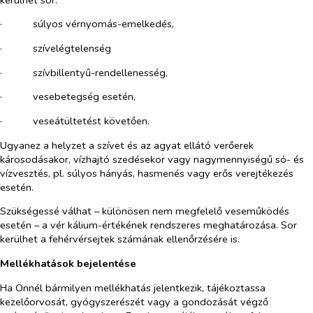
·​
súlyos vérnyomás-emelkedés,
·​
szívelégtelenség
·​
szívbillentyű-rendellenesség,
·​
vesebetegség esetén,
·​
veseátültetést követően.
Ugyanez a helyzet a szívet és az agyat ellátó verőerek
károsodásakor, vízhajtó szedésekor vagy nagymennyiségű só- és
vízvesztés, pl. súlyos hányás, hasmenés vagy erős verejtékezés
esetén.
Szükségessé válhat – különösen nem megfelelő veseműködés
esetén – a vér kálium-értékének rendszeres meghatározása. Sor
kerülhet a fehérvérsejtek számának ellenőrzésére is.
Mellékhatások bejelentése
Ha Önnél bármilyen mellékhatás jelentkezik, tájékoztassa
kezelőorvosát, gyógyszerészét vagy a gondozását végző