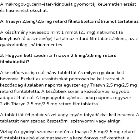
A makrogol-glicerin-éter-ricinoleát gyomortáji kellemetlen érzést
és hasmenést okozhat.
A Triasyn 2,5mg/2,5 mg retard filmtabletta nátriumot tartalmaz.
A készítmény kevesebb mint 1 mmol (23 mg) nátriumot (a
konyhasó fő összetevője) tartalmaz retard filmtablettánként, azaz
gyakorlatilag „nátriummentes.
3. Hogyan kell szedni a Triasyn 2,5 mg/2,5 mg retard
filmtablettát?
A kezelőorvos írja elő, hány tablettát és milyen gyakran kell
bevennie. Ezeket az utasításokat pontosan be kell tartani. A
kezdőadag általában naponta egyszer egy Triasyn 2,5 mg/2,5 mg
retard filmtabletta. A későbbiek során a kezelőorvos nagyobb
adagot írhat elő. A legnagyobb ajánlott adag naponta egyszer
2 db Triasyn 2,5 mg/2,5 mg retard filmtabletta.
A tablettát fél pohár vízzel vagy egyéb folyadékkal kell bevenni. A
tablettát nem szabad összetörni, szétnyomni vagy elrágni.
Vízhajtó egyidejű szedése esetén a Triasyn 2,5 mg/2,5 mg retard
filmtabletta első alkalmazásakor a kezelőorvos csökkentheti a