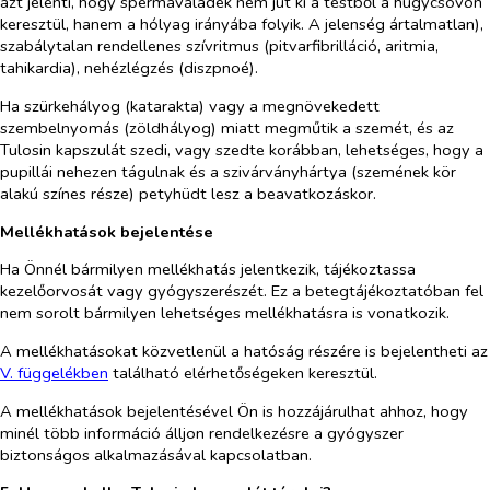
azt jelenti, hogy spermaváladék nem jut ki a testből a húgycsövön
keresztül, hanem a hólyag irányába folyik. A jelenség ártalmatlan),
szabálytalan rendellenes szívritmus (pitvarfibrilláció, aritmia,
tahikardia), nehézlégzés (diszpnoé).
Ha szürkehályog (katarakta) vagy a megnövekedett
szembelnyomás (zöldhályog) miatt megműtik a szemét, és az
Tulosin kapszulát szedi, vagy szedte korábban, lehetséges, hogy a
pupillái nehezen tágulnak és a szivárványhártya (szemének kör
alakú színes része) petyhüdt lesz a beavatkozáskor.
Mellékhatások bejelentése
Ha Önnél bármilyen mellékhatás jelentkezik, tájékoztassa
kezelőorvosát vagy gyógyszerészét. Ez a betegtájékoztatóban fel
nem sorolt bármilyen lehetséges mellékhatásra is vonatkozik.
A mellékhatásokat közvetlenül a hatóság részére is bejelentheti az
V. függelékben
található elérhetőségeken keresztül.
A mellékhatások bejelentésével Ön is hozzájárulhat ahhoz, hogy
minél több információ álljon rendelkezésre a gyógyszer
biztonságos alkalmazásával kapcsolatban.