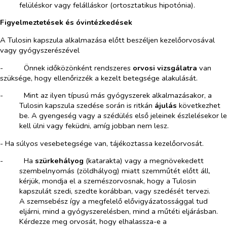
felüléskor vagy felálláskor (ortosztatikus hipotónia).
Figyelmeztetések és óvintézkedések
A Tulosin kapszula alkalmazása előtt beszéljen kezelőorvosával
vagy gyógyszerészével
-​
Önnek időközönként rendszeres
orvosi vizsgálatra
van
szüksége, hogy ellenőrizzék a kezelt betegsége alakulását.
-​
Mint az ilyen típusú más gyógyszerek alkalmazásakor, a
Tulosin kapszula szedése során is ritkán
ájulás
következhet
be. A gyengeség vagy a szédülés első jeleinek észlelésekor le
kell ülni vagy feküdni, amíg jobban nem lesz.
- Ha súlyos vesebetegsége van, tájékoztassa kezelőorvosát.
-​
Ha
szürkehályog
(katarakta) vagy a megnövekedett
szembelnyomás (zöldhályog) miatt szemműtét előtt áll,
kérjük, mondja el a szemészorvosnak, hogy a Tulosin
kapszulát szedi, szedte korábban, vagy szedését tervezi.
A szemsebész így a megfelelő elővigyázatossággal tud
eljárni, mind a gyógyszerelésben, mind a műtéti eljárásban.
Kérdezze meg orvosát, hogy elhalassza-e a