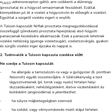
α
-adrenoreceptor-gátló, ami csökkenti a dülmirigy
1A/1D
(prosztata) és a húgycső simaizmainak feszülését. Ezáltal
könnyebben jut át a vizelet a húgycsövön és elősegíti a vizelést.
Egyúttal a sürgető vizelési ingert is enyhíti.
A Tulosin kapszulát férfiak prosztata-megnagyobbodással
összefüggő (jóindulatú prosztata hiperplázia) alsó húgyúti
panaszainak kezelésére alkalmazzák. Ezek a panaszok lehetnek
vizelési nehézség (gyenge vizeletsugár), vizeletszivárgás, gyakori
és sürgős vizelési inger éjszaka és nappal is.
2. Tudnivalók a Tulosin kapszula szedése előtt
Ne szedje a Tulosin kapszulát:
-​
ha allergiás a tamszulozin-ra vagy a gyógyszer (6. pontban
felsorolt) egyéb összetevőjére. A túlérzékenység a test
lágyszöveteinek (pl. torok vagy nyelv) hirtelen helyi
duzzadásaként, nehézlégzésként, illetve viszketésként és
kiütésként (angioödéma) is jelentkezhet.
-​
ha súlyos májbetegségben szenved;
-​
ha szédül, vagy vérnyomásesés miatt elájul hirtelen