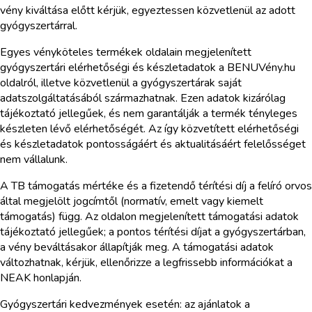
vény kiváltása előtt kérjük, egyeztessen közvetlenül az adott
gyógyszertárral.
Egyes vényköteles termékek oldalain megjelenített
gyógyszertári elérhetőségi és készletadatok a BENUVény.hu
oldalról, illetve közvetlenül a gyógyszertárak saját
adatszolgáltatásából származhatnak. Ezen adatok kizárólag
tájékoztató jellegűek, és nem garantálják a termék tényleges
készleten lévő elérhetőségét. Az így közvetített elérhetőségi
és készletadatok pontosságáért és aktualitásáért felelősséget
nem vállalunk.
A TB támogatás mértéke és a fizetendő térítési díj a felíró orvos
által megjelölt jogcímtől (normatív, emelt vagy kiemelt
támogatás) függ. Az oldalon megjelenített támogatási adatok
tájékoztató jellegűek; a pontos térítési díjat a gyógyszertárban,
a vény beváltásakor állapítják meg. A támogatási adatok
változhatnak, kérjük, ellenőrizze a legfrissebb információkat a
NEAK honlapján.
Gyógyszertári kedvezmények esetén: az ajánlatok a