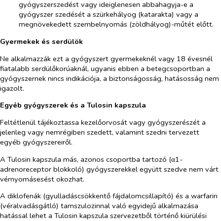
gyógyszerszedést vagy ideiglenesen abbahagyja-e a
gyógyszer szedését a szürkehályog (katarakta) vagy a
megnövekedett szembelnyomás (zöldhályog)-műtét előtt.
Gyermekek és serdülök
Ne alkalmazzák ezt a gyógyszert gyermekeknél vagy 18 évesnél
fiatalabb serdülőkorúaknál, ugyanis ebben a betegcsoportban a
gyógyszernek nincs indikációja, a biztonságosság, hatásosság nem
igazolt.
Egyéb gyógyszerek és a Tulosin kapszula
Feltétlenül tájékoztassa kezelőorvosát vagy gyógyszerészét a
jelenleg vagy nemrégiben szedett, valamint szedni tervezett
egyéb gyógyszereiről.
A Tulosin kapszula más, azonos csoportba tartozó (α1-
adrenoreceptor blokkoló) gyógyszerekkel együtt szedve nem várt
vérnyomásesést okozhat.
A diklofenák (gyulladáscsökkentő fájdalomcsillapító) és a warfarin
(véralvadásgátló) tamszulozinnal való egyidejű alkalmazása
hatással lehet a Tulosin kapszula szervezetből történő kiürülési