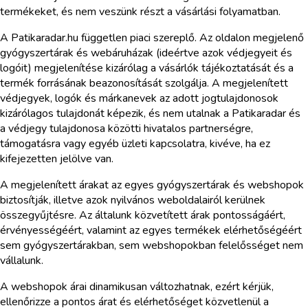
termékeket, és nem veszünk részt a vásárlási folyamatban.
A Patikaradar.hu független piaci szereplő. Az oldalon megjelenő
gyógyszertárak és webáruházak (ideértve azok védjegyeit és
logóit) megjelenítése kizárólag a vásárlók tájékoztatását és a
termék forrásának beazonosítását szolgálja. A megjelenített
védjegyek, logók és márkanevek az adott jogtulajdonosok
kizárólagos tulajdonát képezik, és nem utalnak a Patikaradar és
a védjegy tulajdonosa közötti hivatalos partnerségre,
támogatásra vagy egyéb üzleti kapcsolatra, kivéve, ha ez
kifejezetten jelölve van.
A megjelenített árakat az egyes gyógyszertárak és webshopok
biztosítják, illetve azok nyilvános weboldalairól kerülnek
összegyűjtésre. Az általunk közvetített árak pontosságáért,
érvényességéért, valamint az egyes termékek elérhetőségéért
sem gyógyszertárakban, sem webshopokban felelősséget nem
vállalunk.
A webshopok árai dinamikusan változhatnak, ezért kérjük,
ellenőrizze a pontos árat és elérhetőséget közvetlenül a