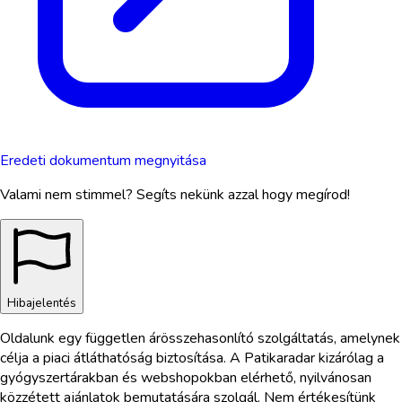
Eredeti dokumentum megnyitása
Valami nem stimmel? Segíts nekünk azzal hogy megírod!
Hibajelentés
Oldalunk egy független árösszehasonlító szolgáltatás, amelynek
célja a piaci átláthatóság biztosítása. A Patikaradar kizárólag a
gyógyszertárakban és webshopokban elérhető, nyilvánosan
közzétett ajánlatok bemutatására szolgál. Nem értékesítünk