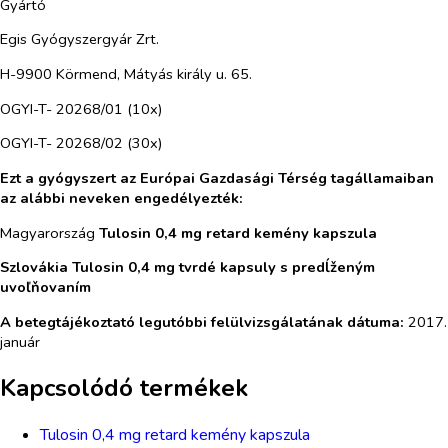
Gyártó
Egis Gyógyszergyár Zrt.
H-9900 Körmend, Mátyás király u. 65.
OGYI-T- 20268/01 (10x)
OGYI-T- 20268/02 (30x)
Ezt a gyógyszert az Európai Gazdasági Térség tagállamaiban
az alábbi neveken engedélyezték:
Magyarország
Tulosin 0,4 mg retard kemény kapszula
Szlovákia Tulosin 0,4 mg tvrdé kapsuly s predĺženým
uvoľňovaním
A betegtájékoztató legutóbbi felülvizsgálatának dátuma:
2017.
január
Kapcsolódó termékek
Tulosin 0,4 mg retard kemény kapszula