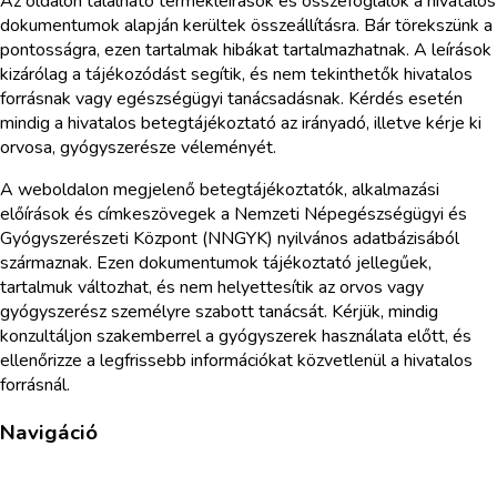
Az oldalon található termékleírások és összefoglalók a hivatalos
dokumentumok alapján kerültek összeállításra. Bár törekszünk a
pontosságra, ezen tartalmak hibákat tartalmazhatnak. A leírások
kizárólag a tájékozódást segítik, és nem tekinthetők hivatalos
forrásnak vagy egészségügyi tanácsadásnak. Kérdés esetén
mindig a hivatalos betegtájékoztató az irányadó, illetve kérje ki
orvosa, gyógyszerésze véleményét.
A weboldalon megjelenő betegtájékoztatók, alkalmazási
előírások és címkeszövegek a Nemzeti Népegészségügyi és
Gyógyszerészeti Központ (NNGYK) nyilvános adatbázisából
származnak. Ezen dokumentumok tájékoztató jellegűek,
tartalmuk változhat, és nem helyettesítik az orvos vagy
gyógyszerész személyre szabott tanácsát. Kérjük, mindig
konzultáljon szakemberrel a gyógyszerek használata előtt, és
ellenőrizze a legfrissebb információkat közvetlenül a hivatalos
forrásnál.
Navigáció