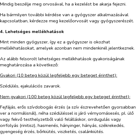
Mindig beszélje meg orvosával, ha a kezelést be akarja fejezni.
Ha bármilyen további kérdése van a gyógyszer alkalmazásával
kapcsolatban, kérdezze meg kezelőorvosát vagy gyógyszerészét.
4. Lehetséges mellékhatások
Mint minden gyógyszer, így ez a gyógyszer is okozhat
mellékhatásokat, amelyek azonban nem mindenkinél jelentkeznek.
Az alább felsorolt lehetséges mellékhatások gyakoriságának
meghatározása a következő:
Gyakori (10 beteg közül legfeljebb egy beteget érinthet):
Szédülés, ejakulációs zavarok.
Nem gyakori (100 beteg közül legfeljebb egy beteget érinthet):
Fejfájás, erős szívdobogás érzés (a szív észrevehetően gyorsabban
ver a normálisnál), néha szédüléssel is járó vérnyomásesés, pl. ülő
vagy fekvő testhelyzetből való felálláskor, orrdugulás vagy
orrfolyás (rinitisz), hasmenés, hányinger, hányás, székrekedés,
gyengeség érzés, bőrkiütés, viszketés, csalánkiütés.