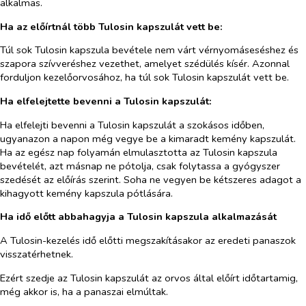
alkalmas.
Ha az előírtnál több Tulosin kapszulát
vett be:
Túl sok Tulosin kapszula bevétele nem várt vérnyomáseséshez és
szapora szívveréshez vezethet, amelyet szédülés kísér. Azonnal
forduljon kezelőorvosához, ha túl sok Tulosin kapszulát vett be.
Ha elfelejtette bevenni a Tulosin kapszulát:
Ha elfelejti bevenni a Tulosin kapszulát a szokásos időben,
ugyanazon a napon még vegye be a kimaradt kemény kapszulát.
Ha az egész nap folyamán elmulasztotta az Tulosin kapszula
bevételét, azt másnap ne pótolja, csak folytassa a gyógyszer
szedését az előírás szerint. Soha ne vegyen be kétszeres adagot a
kihagyott kemény kapszula pótlására.
Ha idő előtt abbahagyja a Tulosin kapszula alkalmazását
A Tulosin-kezelés idő előtti megszakításakor az eredeti panaszok
visszatérhetnek.
Ezért szedje az Tulosin kapszulát az orvos által előírt időtartamig,
még akkor is, ha a panaszai elmúltak.