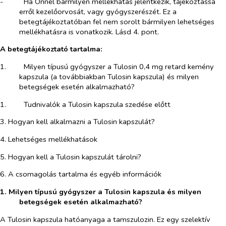
-​
Ha Önnél bármilyen mellékhatás jelentkezik, tájékoztassa
erről kezelőorvosát, vagy gyógyszerészét. Ez a
betegtájékoztatóban fel nem sorolt bármilyen lehetséges
mellékhatásra is vonatkozik. Lásd 4. pont.
A betegtájékoztató tartalma:
1.​
Milyen típusú gyógyszer a Tulosin 0,4 mg retard kemény
kapszula (a továbbiakban Tulosin kapszula) és milyen
betegségek esetén alkalmazható?
1.​
Tudnivalók a Tulosin kapszula szedése előtt
3. Hogyan kell alkalmazni a Tulosin kapszulát?
4. Lehetséges mellékhatások
5. Hogyan kell a Tulosin kapszulát tárolni?
6. A csomagolás tartalma és egyéb információk
1. Milyen típusú gyógyszer a Tulosin kapszula és milyen
betegségek esetén alkalmazható?
A Tulosin kapszula hatóanyaga a tamszulozin. Ez egy szelektív