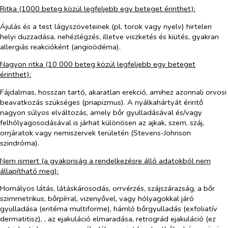
Ritka (1000 beteg közül legfeljebb egy beteget érinthet):
Ájulás és a test lágyszöveteinek (pl. torok vagy nyelv) hirtelen
helyi duzzadása, nehézlégzés, illetve viszketés és kiütés, gyakran
allergiás reakcióként (angioödéma).
Nagyon ritka (10 000 beteg közül legfeljebb egy beteget
érinthet):
Fájdalmas, hosszan tartó, akaratlan erekció, amihez azonnali orvosi
beavatkozás szükséges (priapizmus). A nyálkahártyát érintő
nagyon súlyos elváltozás, amely bőr gyulladásával és/vagy
felhólyagosodásával is járhat különösen az ajkak, szem, száj,
orrjáratok vagy nemiszervek területén (Stevens-Johnson
szindróma).
Nem ismert (a gyakoriság a rendelkezésre álló adatokból nem
állapítható meg):
Homályos látás, látáskárosodás, orrvérzés, szájszárazság, a bőr
szimmetrikus, bőrpírral, vizenyővel, vagy hólyagokkal járó
gyulladása (eritéma multiforme), hámló bőrgyulladás (exfoliatív
dermatitisz), , az ejakuláció elmaradása, retrográd ejakuláció (ez