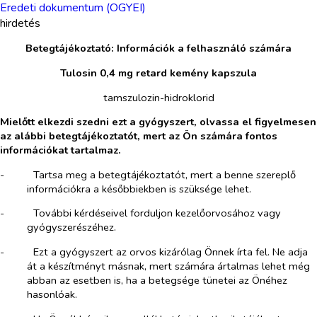
Eredeti dokumentum (OGYEI)
hirdetés
Betegtájékoztató: Információk a felhasználó számára
Tulosin 0,4 mg retard kemény kapszula
tamszulozin-hidroklorid
Mielőtt elkezdi szedni ezt a gyógyszert, olvassa el figyelmesen
az alábbi betegtájékoztatót, mert az Ön számára fontos
információkat tartalmaz.
-​
Tartsa meg a betegtájékoztatót, mert a benne szereplő
információkra a későbbiekben is szüksége lehet.
-​
További kérdéseivel forduljon kezelőorvosához vagy
gyógyszerészéhez.
-​
Ezt a gyógyszert az orvos kizárólag Önnek írta fel. Ne adja
át a készítményt másnak, mert számára ártalmas lehet még
abban az esetben is, ha a betegsége tünetei az Önéhez
hasonlóak.