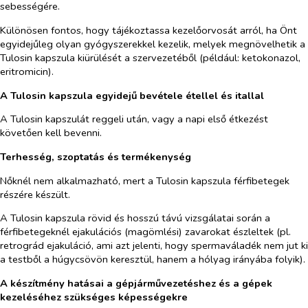
sebességére.
Különösen fontos, hogy tájékoztassa kezelőorvosát arról, ha Önt
egyidejűleg olyan gyógyszerekkel kezelik, melyek megnövelhetik a
Tulosin kapszula kiürülését a szervezetéből (például: ketokonazol,
eritromicin).
A Tulosin kapszula egyidejű bevétele étellel és itallal
A Tulosin kapszulát reggeli után, vagy a napi első étkezést
követően kell bevenni.
Terhesség, szoptatás és termékenység
Nőknél nem alkalmazható, mert a Tulosin kapszula férfibetegek
részére készült.
A Tulosin kapszula rövid és hosszú távú vizsgálatai során a
férfibetegeknél ejakulációs (magömlési) zavarokat észleltek (pl.
retrográd ejakuláció, ami azt jelenti, hogy spermaváladék nem jut ki
a testből a húgycsövön keresztül, hanem a hólyag irányába folyik).
A készítmény hatásai a gépjárművezetéshez és a gépek
kezeléséhez szükséges képességekre