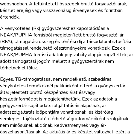
webshopban. A feltüntetett összegek bruttó fogyasztói árak,
készlet erejéig vagy visszavonásig érvényesek és forintban
értendők.
A vényköteles (Rx) gyógyszerekhez kapcsolódóan a
NEAK/PUPHA forrásból megjelenített bruttó fogyasztói ár
(BFA), támogatási összeg és térítési díj a társadalombiztosítási
támogatással rendelhető készítményekre vonatkozik. Ezek a
NEAK/PUPHA forrású adatok jogszabály alapján rögzítettek; az
adott támogatási jogcím mellett a gyógyszertárak nem
térhetnek el tőlük.
Egyes, TB-támogatással nem rendelkező, szabadáras
vényköteles termékeknél patikánként eltérő, a gyógyszertár
által jelentett bruttó készpénzes árat és/vagy
készletinformációt is megjeleníthetünk. Ezek az adatok a
gyógyszertár saját adatszolgáltatásán alapulnak, az
adatszolgáltatás időpontjára vonatkoznak, és kizárólag
semleges, tájékoztató elérhetőségi információként szolgálnak;
nem minősülnek akciónak, kedvezménynek vagy ár-
összehasonlításnak. Az aktuális ár és készlet változhat, ezért a