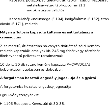
Kapszula: poliszorbát, trietil-citrát, talkum, kalcium-sztearát,
metakrilsav-etakrilát-kopolimer (1:1),
mikrokristályos cellulóz
Kapszulahéj: kinolinsárga (E 104), indigókármin (E 132), titán-
dioxid (E 171), zselatin
Milyen a Tulosin kapszula külleme és mit tartalmaz a
csomagolás
2-es méretű, átlátszatlan halványzöld/átlátszó zöld, kemény
zselatin kapszulák, amelyek kb. 245 mg fehér vagy törtfehér,
filmbevonatú pelleteket tartalmaznak.
10 db ill. 30 db retard
kemény
kapszula PVC/PVDC//Al
buborékcsomagolásban és dobozban.
A forgalomba hozatali engedély jogosultja és a gyártó
A forgalomba hozatali engedély jogosultja
Egis Gyógyszergyár Zrt
H-1106 Budapest, Keresztúri út 30-38.