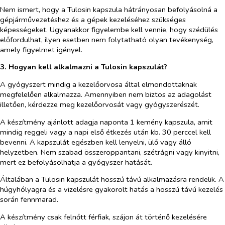
Nem ismert, hogy a Tulosin kapszula hátrányosan befolyásolná a
gépjárművezetéshez és a gépek kezeléséhez szükséges
képességeket. Ugyanakkor figyelembe kell vennie, hogy szédülés
előfordulhat, ilyen esetben nem folytatható olyan tevékenység,
amely figyelmet igényel.
3. Hogyan kell alkalmazni a Tulosin kapszulát?
A gyógyszert mindig a kezelőorvosa által elmondottaknak
megfelelően alkalmazza. Amennyiben nem biztos az adagolást
illetően, kérdezze meg kezelőorvosát vagy gyógyszerészét.
A készítmény ajánlott adagja naponta 1 kemény kapszula, amit
mindig reggeli vagy a napi első étkezés után kb. 30 perccel kell
bevenni. A kapszulát egészben kell lenyelni, ülő vagy álló
helyzetben. Nem szabad összeroppantani, szétrágni vagy kinyitni,
mert ez befolyásolhatja a gyógyszer hatását.
Általában a Tulosin kapszulát hosszú távú alkalmazásra rendelik. A
húgyhólyagra és a vizelésre gyakorolt hatás a hosszú távú kezelés
során fennmarad.
A készítmény csak felnőtt férfiak, szájon át történő kezelésére