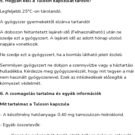
5. Hogyan kell a Tulosin kapszulát tárolni?
Legfeljebb 25°C-on tárolandó.
A gyógyszer gyermekektől elzárva tartandó!
A dobozon feltüntetett lejárati idő (Felhasználható:) után ne
szedje ezt a gyógyszert. A lejárati idő az adott hónap utolsó
napjára vonatkozik.
Ne szedje ezt a gyógyszert, ha a bomlás látható jeleit észleli.
Semmilyen gyógyszert ne dobjon a szennyvízbe vagy a háztartási
hulladékba. Kérdezze meg gyógyszerészét, hogy mit tegyen a már
nem használt gyógyszereivel. Ezek az intézkedések elősegítik a
környezet védelmét.
6. A csomagolás tartalma és egyéb információk
Mit tartalmaz a Tulosin kapszula
- A készítmény hatóanyaga: 0,40 mg tamszulozin-hidroklorid.
- Egyéb összetevők: