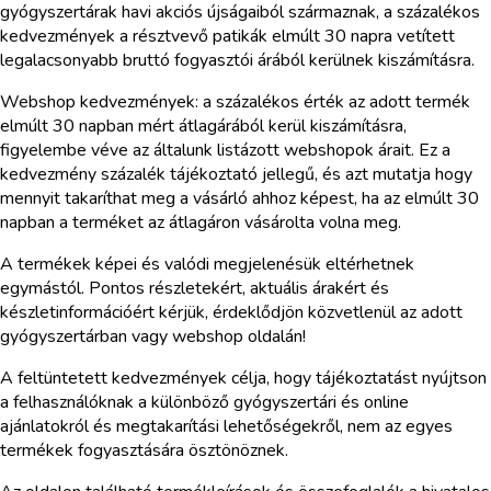
gyógyszertárak havi akciós újságaiból származnak, a százalékos
kedvezmények a résztvevő patikák elmúlt 30 napra vetített
legalacsonyabb bruttó fogyasztói árából kerülnek kiszámításra.
Webshop kedvezmények: a százalékos érték az adott termék
elmúlt 30 napban mért átlagárából kerül kiszámításra,
figyelembe véve az általunk listázott webshopok árait. Ez a
kedvezmény százalék tájékoztató jellegű, és azt mutatja hogy
mennyit takaríthat meg a vásárló ahhoz képest, ha az elmúlt 30
napban a terméket az átlagáron vásárolta volna meg.
A termékek képei és valódi megjelenésük eltérhetnek
egymástól. Pontos részletekért, aktuális árakért és
készletinformációért kérjük, érdeklődjön közvetlenül az adott
gyógyszertárban vagy webshop oldalán!
A feltüntetett kedvezmények célja, hogy tájékoztatást nyújtson
a felhasználóknak a különböző gyógyszertári és online
ajánlatokról és megtakarítási lehetőségekről, nem az egyes
termékek fogyasztására ösztönöznek.