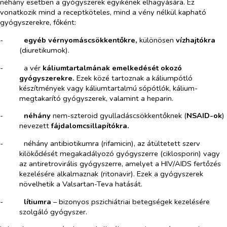
néhány esetben a gyógyszerek egyikének elhagyására. Ez
vonatkozik mind a receptköteles, mind a vény nélkül kapható
gyógyszerekre, főként:
-​
egyéb vérnyomáscsökkentőkre,
különösen
vízhajtókra
(diuretikumok).
-​
a vér
káliumtartalmának emelkedését okozó
gyógyszerekre.
Ezek közé tartoznak a káliumpótló
készítmények vagy káliumtartalmú sópótlók, kálium-
megtakarító gyógyszerek, valamint a heparin.
-​
néhány
nem-szteroid gyulladáscsökkentőknek (
NSAID-ok
)
nevezett
fájdalomcsillapítókra.
-​
néhány antibiotikumra (rifamicin), az átültetett szerv
kilökődését megakadályozó gyógyszerre (ciklosporin) vagy
az antiretrovirális gyógyszerre, amelyet a HIV/AIDS fertőzés
kezelésére alkalmaznak (ritonavir). Ezek a gyógyszerek
növelhetik a Valsartan-Teva hatását.
-​
lítiumra
– bizonyos pszichiátriai betegségek kezelésére
szolgáló gyógyszer.