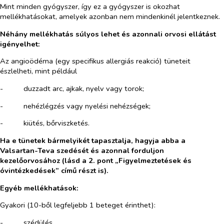
Mint minden gyógyszer, így ez a gyógyszer is okozhat
mellékhatásokat, amelyek azonban nem mindenkinél jelentkeznek.
Néhány mellékhatás súlyos lehet és azonnali orvosi ellátást
igényelhet:
Az angioödéma (egy specifikus allergiás reakció) tüneteit
észlelheti, mint például
-​
duzzadt arc, ajkak, nyelv vagy torok;
-​
nehézlégzés vagy nyelési nehézségek;
-​
kiütés, bőrviszketés.
Ha e tünetek bármelyikét tapasztalja, hagyja abba a
Valsartan-Teva szedését és azonnal forduljon
kezelőorvosához (lásd a 2. pont „Figyelmeztetések és
óvintézkedések” című részt is).
Egyéb mellékhatások:
Gyakori (10-ből legfeljebb 1 beteget érinthet):
-​
szédülés