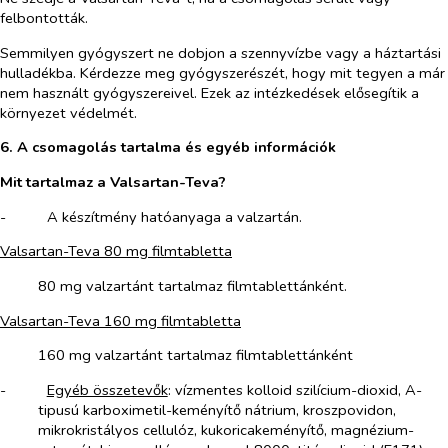
felbontották.
Semmilyen gyógyszert ne dobjon a szennyvízbe vagy a háztartási
hulladékba. Kérdezze meg gyógyszerészét, hogy mit tegyen a már
nem használt gyógyszereivel. Ezek az intézkedések elősegítik a
környezet védelmét.
6. A csomagolás tartalma és egyéb információk
Mit tartalmaz a Valsartan-Teva?
-​
A készítmény hatóanyaga a valzartán.
Valsartan-Teva 80 mg filmtabletta
80 mg valzartánt tartalmaz filmtablettánként.
Valsartan-Teva 160 mg filmtabletta
160 mg valzartánt tartalmaz filmtablettánként
-​
Egyéb összetevők
: vízmentes kolloid szilícium-dioxid, A-
tipusú karboximetil-keményítő nátrium, kroszpovidon,
mikrokristályos cellulóz, kukoricakeményítő, magnézium-