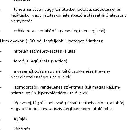
-​
tünetmentesen vagy tünetekkel, például szédüléssel és
felálláskor vagy felüléskor jelentkező ájulással járó alacsony
vérnyomás
-​
csökkent veseműködés (veseelégtelenség jelei).
Nem gyakori (100-ból legfeljebb 1 beteget érinthet):
-​
hirtelen eszméletvesztés (ájulás)
-​
forgó jellegű érzés (vertigo)
-​
a veseműködés nagymértékű csökkenése (heveny
veseelégtelenségre utaló jelek)
-​
izomgörcsök, rendellenes szívritmus (túl magas kálium-
szintre, az ún. hiperkalémiára utaló jelek)
-​
légszomj, légzési nehézség fekvő testhelyzetben, a lábfej
vagy a láb duzzanata (szívelégtelenségre utaló jelek)
-​
fejfájás
-​
köhögés