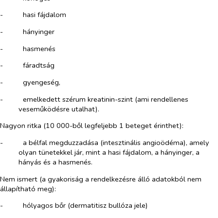
-​
hasi fájdalom
-​
hányinger
-​
hasmenés
-​
fáradtság
-​
gyengeség,
-​
emelkedett szérum kreatinin-szint (ami rendellenes
veseműködésre utalhat).
Nagyon ritka (10 000-ből legfeljebb 1 beteget érinthet):
-​
a bélfal megduzzadása (intesztinális angioödéma), amely
olyan tünetekkel jár, mint a hasi fájdalom, a hányinger, a
hányás és a hasmenés.
Nem ismert (a gyakoriság a rendelkezésre álló adatokból nem
állapítható meg):
-​
hólyagos bőr (dermatitisz bullóza jele)