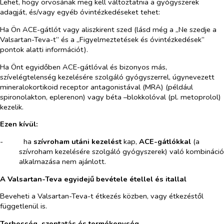
Lehet, hogy orvosának meg kell változtatnia a gyógyszerek
adagját, és/vagy egyéb óvintézkedéseket tehet:
Ha Ön ACE-gátlót vagy aliszkirent szed (lásd még a „Ne szedje a
Valsartan-Teva-t” és a „Figyelmeztetések és óvintézkedések”
pontok alatti információt).
Ha Önt egyidőben ACE-gátlóval és bizonyos más,
szívelégtelenség kezelésére szolgáló gyógyszerrel, úgynevezett
mineralokortikoid receptor antagonistával (MRA) (például
spironolakton, eplerenon) vagy béta –blokkolóval (pl. metoprolol)
kezelik.
Ezen kívül:
-​
ha
szívroham utáni kezelést
kap,
ACE-gátlókkal
(a
szívroham kezelésére szolgáló gyógyszerek) való kombináció
alkalmazása nem ajánlott.
A Valsartan-Teva egyidejű bevétele étellel és itallal
Beveheti a Valsartan-Teva-t étkezés közben, vagy étkezéstől
függetlenül is.
Terhesség, szoptatás és termékenység