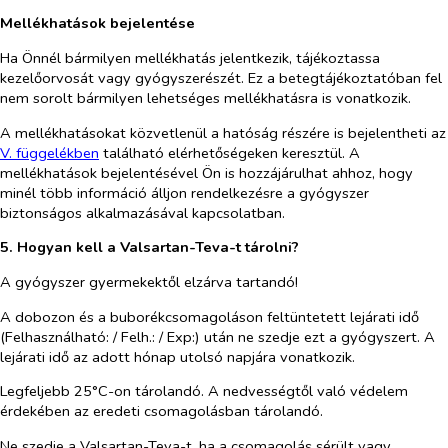
Mellékhatások bejelentése
Ha Önnél bármilyen mellékhatás jelentkezik, tájékoztassa
kezelőorvosát vagy gyógyszerészét. Ez a betegtájékoztatóban fel
nem sorolt bármilyen lehetséges mellékhatásra is vonatkozik.
A mellékhatásokat közvetlenül a hatóság részére is bejelentheti az
V. füg
g
elékben
található elérhetőségeken keresztül. A
mellékhatások bejelentésével Ön is hozzájárulhat ahhoz, hogy
minél több információ álljon rendelkezésre a gyógyszer
biztonságos alkalmazásával kapcsolatban.
5. Hogyan kell a Valsartan-Teva-t tárolni?
A gyógyszer gyermekektől elzárva tartandó!
A dobozon és a buborékcsomagoláson feltüntetett lejárati idő
(Felhasználható: / Felh.: / Exp:) után ne szedje ezt a gyógyszert. A
lejárati idő az adott hónap utolsó napjára vonatkozik.
Legfeljebb 25°C-on tárolandó. A nedvességtől való védelem
érdekében az eredeti csomagolásban tárolandó.
Ne szedje a Valsartan-Teva-t, ha a csomagolás sérült vagy