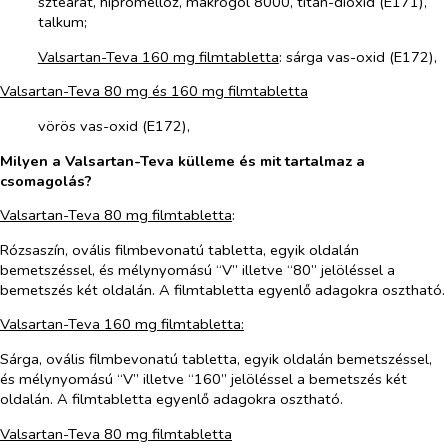
sztearát, hipromellóz, makrogol 8000, titán-dioxid (E171),
talkum;
Valsartan-Teva 160 mg filmtabletta
: sárga vas-oxid (E172),
Valsartan-Teva 80 mg és 160 mg filmtabletta
vörös vas-oxid (E172),
Milyen a Valsartan-Teva külleme és mit tartalmaz a
csomagolás?
Valsartan-Teva 80 mg filmtabletta
:
Rózsaszín, ovális filmbevonatú tabletta, egyik oldalán
bemetszéssel, és mélynyomású “V” illetve “80” jelöléssel a
bemetszés két oldalán. A filmtabletta egyenlő adagokra osztható.
Valsartan-Teva 160 mg filmtabletta:
Sárga, ovális filmbevonatú tabletta, egyik oldalán bemetszéssel,
és mélynyomású “V” illetve “160” jelöléssel a bemetszés két
oldalán. A filmtabletta egyenlő adagokra osztható.
Valsartan-Teva 80 mg filmtabletta