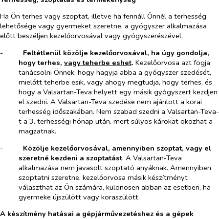
Ha Ön terhes vagy szoptat, illetve ha fennáll Önnél a terhesség
lehetősége vagy gyermeket szeretne, a gyógyszer alkalmazása
előtt beszéljen kezelőorvosával vagy gyógyszerészével.
-​
Feltétlenül közölje kezelőorvosával, ha úgy gondolja,
hogy terhes,
vagy teherbe eshet
.
Kezelőorvosa azt fogja
tanácsolni Önnek, hogy hagyja abba a gyógyszer szedését,
mielőtt teherbe esik, vagy ahogy megtudja, hogy terhes, és
hogy a Valsartan-Teva helyett egy másik gyógyszert kezdjen
el szedni. A Valsartan-Teva szedése nem ajánlott a korai
terhesség időszakában. Nem szabad szedni a Valsartan-Teva-
t a 3. terhességi hónap után, mert súlyos károkat okozhat a
magzatnak.
-​
Közölje kezelőorvosával, amennyiben szoptat, vagy el
szeretné kezdeni a szoptatást
. A Valsartan‑Teva
alkalmazása nem javasolt szoptató anyáknak. Amennyiben
szoptatni szeretne, kezelőorvosa másik készítményt
választhat az Ön számára, különösen abban az esetben, ha
gyermeke újszülött vagy koraszülött.
A készítmény hatásai a gépjárművezetéshez és a gépek