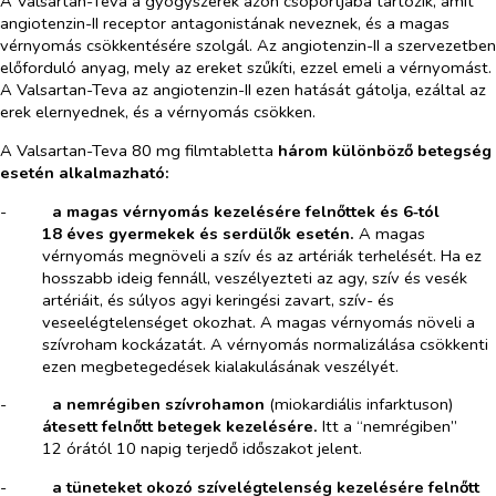
A Valsartan-Teva a gyógyszerek azon csoportjába tartozik, amit
angiotenzin-II receptor antagonistának neveznek, és a magas
vérnyomás csökkentésére szolgál. Az angiotenzin-II a szervezetben
előforduló anyag, mely az ereket szűkíti, ezzel emeli a vérnyomást.
A Valsartan-Teva az angiotenzin-II ezen hatását gátolja, ezáltal az
erek elernyednek, és a vérnyomás csökken.
A Valsartan-Teva 80 mg filmtabletta
három különböző betegség
esetén alkalmazható:
-​
a magas vérnyomás kezelésére felnőttek és 6‑tól
18 éves gyermekek és serdülők esetén.
A magas
vérnyomás megnöveli a szív és az artériák terhelését. Ha ez
hosszabb ideig fennáll, veszélyezteti az agy, szív és vesék
artériáit, és súlyos agyi keringési zavart, szív- és
veseelégtelenséget okozhat. A magas vérnyomás növeli a
szívroham kockázatát. A vérnyomás normalizálása csökkenti
ezen megbetegedések kialakulásának veszélyét.
-​
a nemrégiben szívrohamon
(miokardiális infarktuson)
átesett felnőtt betegek kezelésére.
Itt a “nemrégiben”
12 órától 10 napig terjedő időszakot jelent.
-​
a tüneteket okozó szívelégtelenség kezelésére felnőtt