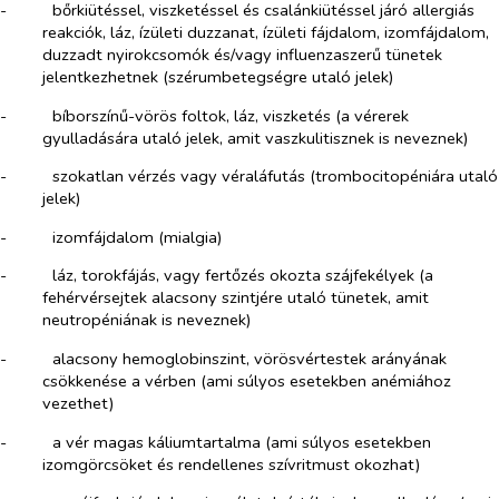
-​
bőrkiütéssel, viszketéssel és csalánkiütéssel járó allergiás
reakciók, láz, ízületi duzzanat, ízületi fájdalom, izomfájdalom,
duzzadt nyirokcsomók és/vagy influenzaszerű tünetek
jelentkezhetnek (szérumbetegségre utaló jelek)
-​
bíborszínű-vörös foltok, láz, viszketés (a vérerek
gyulladására utaló jelek, amit vaszkulitisznek is neveznek)
-​
szokatlan vérzés vagy véraláfutás (trombocitopéniára utaló
jelek)
-​
izomfájdalom (mialgia)
-​
láz, torokfájás, vagy fertőzés okozta szájfekélyek (a
fehérvérsejtek alacsony szintjére utaló tünetek, amit
neutropéniának is neveznek)
-​
alacsony hemoglobinszint, vörösvértestek arányának
csökkenése a vérben (ami súlyos esetekben anémiához
vezethet)
-​
a vér magas káliumtartalma (ami súlyos esetekben
izomgörcsöket és rendellenes szívritmust okozhat)