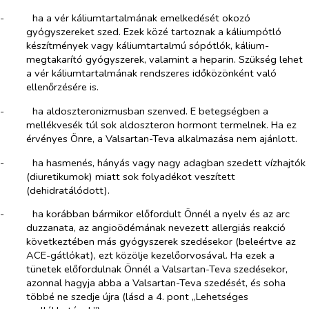
-​
ha a vér káliumtartalmának emelkedését okozó
gyógyszereket szed. Ezek közé tartoznak a káliumpótló
készítmények vagy káliumtartalmú sópótlók, kálium-
megtakarító gyógyszerek, valamint a heparin. Szükség lehet
a vér káliumtartalmának rendszeres időközönként való
ellenőrzésére is.
-​
ha aldoszteronizmusban szenved. E betegségben a
mellékvesék túl sok aldoszteron hormont termelnek. Ha ez
érvényes Önre, a Valsartan-Teva alkalmazása nem ajánlott.
-​
ha hasmenés, hányás vagy nagy adagban szedett vízhajtók
(diuretikumok) miatt sok folyadékot veszített
(dehidratálódott).
-​
ha korábban bármikor előfordult Önnél a nyelv és az arc
duzzanata, az angioödémának nevezett allergiás reakció
következtében más gyógyszerek szedésekor (beleértve az
ACE-gátlókat), ezt közölje kezelőorvosával. Ha ezek a
tünetek előfordulnak Önnél a Valsartan-Teva szedésekor,
azonnal hagyja abba a Valsartan-Teva szedését, és soha
többé ne szedje újra (lásd a 4. pont „Lehetséges