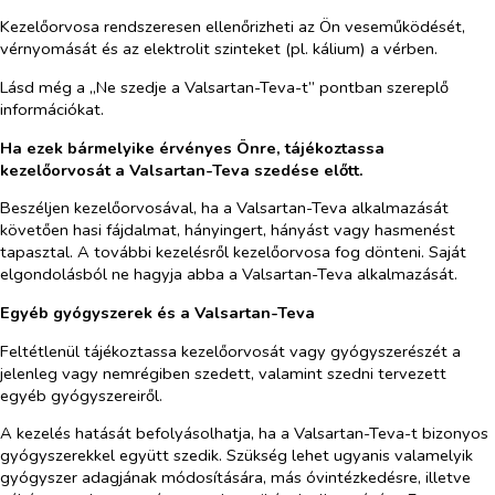
Kezelőorvosa rendszeresen ellenőrizheti az Ön veseműködését,
vérnyomását és az elektrolit szinteket (pl. kálium) a vérben.
Lásd még a „Ne szedje a Valsartan-Teva-t” pontban szereplő
információkat.
Ha ezek bármelyike érvényes Önre, tájékoztassa
kezelőorvosát a Valsartan-Teva szedése előtt.
Beszéljen kezelőorvosával, ha a
Valsartan-Teva alkalmazását
követően hasi fájdalmat, hányingert, hányást vagy hasmenést
tapasztal. A további kezelésről kezelőorvosa fog dönteni. Saját
elgondolásból ne hagyja abba a Valsartan-Teva alkalmazását.
Egyéb gyógyszerek és a Valsartan-Teva
Feltétlenül tájékoztassa kezelőorvosát vagy gyógyszerészét a
jelenleg vagy nemrégiben szedett, valamint szedni tervezett
egyéb gyógyszereiről.
A kezelés hatását befolyásolhatja, ha a Valsartan-Teva-t bizonyos
gyógyszerekkel együtt szedik. Szükség lehet ugyanis valamelyik
gyógyszer adagjának módosítására, más óvintézkedésre, illetve