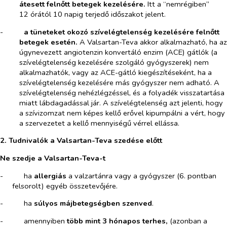
átesett felnőtt betegek kezelésére.
Itt a “nemrégiben”
12 órától 10 napig terjedő időszakot jelent.
-​
a tüneteket okozó szívelégtelenség kezelésére felnőtt
betegek esetén.
A Valsartan-Teva akkor alkalmazható, ha az
úgynevezett angiotenzin konvertáló enzim (ACE) gátlók (a
szívelégtelenség kezelésére szolgáló gyógyszerek) nem
alkalmazhatók, vagy az ACE-gátló kiegészítéseként, ha a
szívelégtelenség kezelésére más gyógyszer nem adható. A
szívelégtelenség nehézlégzéssel, és a folyadék visszatartása
miatt lábdagadással jár. A szívelégtelenség azt jelenti, hogy
a szívizomzat nem képes kellő erővel kipumpálni a vért, hogy
a szervezetet a kellő mennyiségű vérrel ellássa.
2. Tudnivalók a Valsartan-Teva szedése előtt
Ne szedje a Valsartan-Teva-t
-​
ha
allergiás
a valzartánra vagy a gyógyszer (6. pontban
felsorolt) egyéb összetevőjére.
-​
ha
súlyos májbetegségben szenved
.
-​
amennyiben
több mint
3 hónapos terhes,
(azonban a