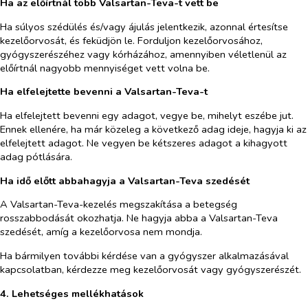
Ha az előírtnál több Valsartan-Teva-t vett be
Ha súlyos szédülés és/vagy ájulás jelentkezik, azonnal értesítse
kezelőorvosát, és feküdjön le. Forduljon kezelőorvosához,
gyógyszerészéhez vagy kórházához, amennyiben véletlenül az
előírtnál nagyobb mennyiséget vett volna be.
Ha elfelejtette bevenni a Valsartan-Teva-t
Ha elfelejtett bevenni egy adagot, vegye be, mihelyt eszébe jut.
Ennek ellenére, ha már közeleg a következő adag ideje, hagyja ki az
elfelejtett adagot. Ne vegyen be kétszeres adagot a kihagyott
adag pótlására.
Ha idő előtt abbahagyja a Valsartan-Teva szedését
A Valsartan-Teva-kezelés megszakítása a betegség
rosszabbodását okozhatja. Ne hagyja abba a Valsartan-Teva
szedését, amíg a kezelőorvosa nem mondja.
Ha bármilyen további kérdése van a gyógyszer alkalmazásával
kapcsolatban, kérdezze meg kezelőorvosát vagy gyógyszerészét.
4. Lehetséges mellékhatások