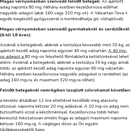
Magas vérnyomásban szenvedő felnőtt betegek:
Az ajánlott
adag naponta 80 mg. Néhány esetben kezelőorvosa előírhat
nagyobb adagot (akár 160 vagy 320 mg-ot). A Valsartan-Teva-t
egyéb kiegészítő gyógyszerrel is kombinálhatja (pl. vízhajtóval).
Magas vérnyomásban szenvedő gyermekeknél és serdülőknél
(6‑tól 18 éves):
Azoknál a betegeknél, akiknek a testsúlya kevesebb mint 35 kg, az
ajánlott kezdő adag naponta egyszer 40 mg valzartán.
A 40 mg-
os adagot a
80 mg-os felezhető filmtabletta kettétörésével lehet
elérni. Azoknál a betegeknél, akiknek a testsúlya 35 kg vagy annál
több, az ajánlott kezdő adag naponta egyszer 80 mg valzartán.
Néhány esetben kezelőorvosa nagyobb adagokat is rendelhet (az
adag 160 mg‑ra, és maximum 320 mg‑ra nőhet).
Felnőtt betegeknél nemrégiben lezajlott szívrohamot követően:
a kezelés általában 12 óra elteltével kezdődik meg alacsony
dózissal, naponta kétszer 20 mg adásával. A 20 mg-os adag nem
biztosítható ezzel a készítménnyel. Kezelőorvosa több héten
keresztül fokozatosan emelni fogja az adagot maximum naponta
kétszer 160 mg-ig. A végleges dózis az Ön egyéni
tűrőképességétől függ.