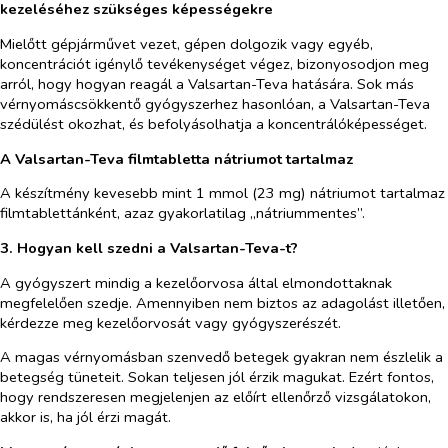
kezeléséhez szükséges képességekre
Mielőtt gépjárművet vezet, gépen dolgozik vagy egyéb,
koncentrációt igénylő tevékenységet végez, bizonyosodjon meg
arról, hogy hogyan reagál a Valsartan-Teva hatására. Sok más
vérnyomáscsökkentő gyógyszerhez hasonlóan, a Valsartan-Teva
szédülést okozhat, és befolyásolhatja a koncentrálóképességet.
A Valsartan-Teva filmtabletta nátriumot tartalmaz
A készítmény kevesebb mint 1 mmol (23 mg) nátriumot tartalmaz
filmtablettánként, azaz gyakorlatilag „nátriummentes”.
3. Hogyan kell szedni a Valsartan-Teva-t?
A gyógyszert mindig a kezelőorvosa által elmondottaknak
megfelelően szedje. Amennyiben nem biztos az adagolást illetően,
kérdezze meg kezelőorvosát vagy gyógyszerészét.
A magas vérnyomásban szenvedő betegek gyakran nem észlelik a
betegség tüneteit. Sokan teljesen jól érzik magukat. Ezért fontos,
hogy rendszeresen megjelenjen az előírt ellenőrző vizsgálatokon,
akkor is, ha jól érzi magát.