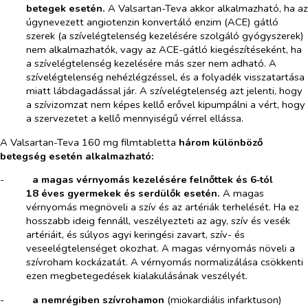
betegek esetén.
A Valsartan-Teva akkor alkalmazható, ha az
úgynevezett angiotenzin konvertáló enzim (ACE) gátló
szerek (a szívelégtelenség kezelésére szolgáló gyógyszerek)
nem alkalmazhatók, vagy az ACE-gátló kiegészítéseként, ha
a szívelégtelenség kezelésére más szer nem adható. A
szívelégtelenség nehézlégzéssel, és a folyadék visszatartása
miatt lábdagadással jár. A szívelégtelenség azt jelenti, hogy
a szívizomzat nem képes kellő erővel kipumpálni a vért, hogy
a szervezetet a kellő mennyiségű vérrel ellássa.
A Valsartan-Teva 160 mg filmtabletta
három különböző
betegség esetén alkalmazható:
-​
a magas vérnyomás kezelésére felnőttek és 6‑tól
18 éves gyermekek és serdülők esetén.
A magas
vérnyomás megnöveli a szív és az artériák terhelését. Ha ez
hosszabb ideig fennáll, veszélyezteti az agy, szív és vesék
artériáit, és súlyos agyi keringési zavart, szív- és
veseelégtelenséget okozhat. A magas vérnyomás növeli a
szívroham kockázatát. A vérnyomás normalizálása csökkenti
ezen megbetegedések kialakulásának veszélyét.
-​
a nemrégiben szívrohamon
(miokardiális infarktuson)