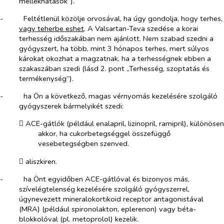
mellékhatások”).
-​
Feltétlenül közölje orvosával, ha úgy gondolja, hogy terhes,
vagy teherbe eshet
. A Valsartan-Teva szedése a korai
terhesség időszakában nem ajánlott. Nem szabad szedni a
gyógyszert, ha több, mint 3 hónapos terhes, mert súlyos
károkat okozhat a magzatnak, ha a terhességnek ebben a
szakaszában szedi (lásd 2. pont „Terhesség, szoptatás és
termékenység”).
-​
ha Ön a következő, magas vérnyomás kezelésére szolgáló
gyógyszerek bármelyikét szedi:
​
ACE-gátlók (például enalapril, lizinopril, ramipril), különösen
akkor, ha cukorbetegséggel összefüggő
vesebetegségben szenved.
​
aliszkiren.
-​
ha Önt egyidőben ACE-gátlóval és bizonyos más,
szívelégtelenség kezelésére szolgáló gyógyszerrel,
úgynevezett mineralokortikoid receptor antagonistával
(MRA) (például spironolakton, eplerenon) vagy béta-
blokkolóval (pl. metoprolol) kezelik.