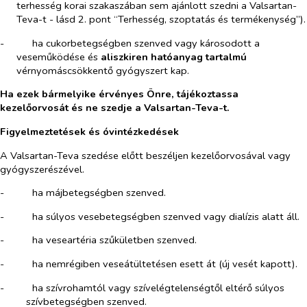
terhesség korai szakaszában sem ajánlott szedni a Valsartan-
Teva-t - lásd 2. pont “Terhesség, szoptatás és termékenység”).
-​
ha cukorbetegségben szenved vagy károsodott a
veseműködése és
aliszkiren hatóanyag tartalmú
vérnyomáscsökkentő gyógyszert kap.
Ha ezek bármelyike érvényes Önre, tájékoztassa
kezelőorvosát és ne szedje a Valsartan-Teva-t.
Figyelmeztetések és óvintézkedések
A Valsartan-Teva szedése előtt beszéljen kezelőorvosával vagy
gyógyszerészével.
-​
ha májbetegségben szenved.
-​
ha súlyos vesebetegségben szenved vagy dialízis alatt áll.
-​
ha veseartéria szűkületben szenved.
-​
ha nemrégiben veseátültetésen esett át (új vesét kapott).
-​
ha szívrohamtól vagy szívelégtelenségtől eltérő súlyos
szívbetegségben szenved.