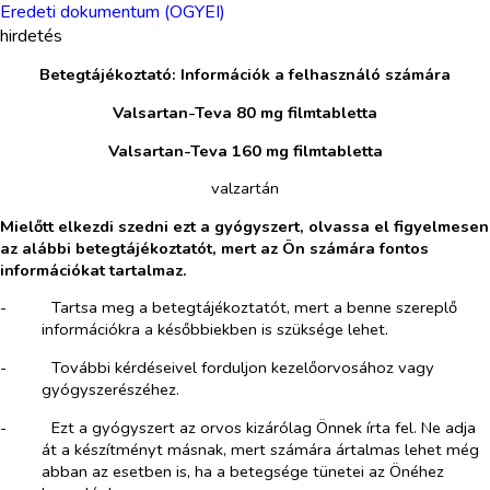
Eredeti dokumentum (OGYEI)
hirdetés
Betegtájékoztató: Információk a felhasználó számára
Valsartan-Teva 80 mg filmtabletta
Valsartan-Teva 160 mg filmtabletta
valzartán
Mielőtt elkezdi szedni ezt a gyógyszert, olvassa el figyelmesen
az alábbi betegtájékoztatót, mert az Ön számára fontos
információkat tartalmaz.
-​
Tartsa meg a betegtájékoztatót, mert a benne szereplő
információkra a későbbiekben is szüksége lehet.
-​
További kérdéseivel forduljon kezelőorvosához vagy
gyógyszerészéhez.
-​
Ezt a gyógyszert az orvos kizárólag Önnek írta fel. Ne adja
át a készítményt másnak, mert számára ártalmas lehet még
abban az esetben is, ha a betegsége tünetei az Önéhez