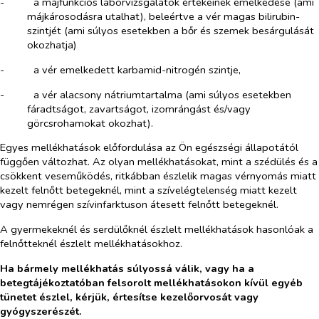
-​
a májfunkciós laborvizsgálatok értékeinek emelkedése (ami
májkárosodásra utalhat), beleértve a vér magas bilirubin-
szintjét (ami súlyos esetekben a bőr és szemek besárgulását
okozhatja)
-​
a vér emelkedett karbamid-nitrogén szintje,
-​
a vér alacsony nátriumtartalma (ami súlyos esetekben
fáradtságot, zavartságot, izomrángást és/vagy
görcsrohamokat okozhat).
Egyes mellékhatások előfordulása az Ön egészségi állapotától
függően változhat. Az olyan mellékhatásokat, mint a szédülés és a
csökkent veseműködés, ritkábban észlelik magas vérnyomás miatt
kezelt felnőtt betegeknél, mint a szívelégtelenség miatt kezelt
vagy nemrégen szívinfarktuson átesett felnőtt betegeknél.
A gyermekeknél és serdülőknél észlelt mellékhatások hasonlóak a
felnőtteknél észlelt mellékhatásokhoz.
Ha bármely mellékhatás súlyossá válik, vagy ha a
betegtájékoztatóban felsorolt mellékhatásokon kívül egyéb
tünetet észlel, kérjük, értesítse kezelőorvosát vagy
gyógyszerészét.