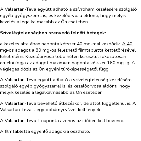
A Valsartan-Teva együtt adható a szívroham kezelésére szolgáló
egyéb gyógyszerrel is, és kezelőorvosa eldönti, hogy melyik
kezelés a legalkalmasabb az Ön esetében.
Szívelégtelenségben szenvedő felnőtt betegek:
a kezelés általában naponta kétszer 40 mg-mal kezdődik.
A 40
mg-os adagot a
80 mg-os felezhető filmtabletta kettétörésével
lehet elérni. Kezelőorvosa több héten keresztül fokozatosan
emelni fogja az adagot maximum naponta kétszer 160 mg-ig. A
végleges dózis az Ön egyéni tűrőképességétől függ.
A Valsartan-Teva együtt adható a szívelégtelenség kezelésére
szolgáló egyéb gyógyszerrel is, és kezelőorvosa eldönti, hogy
melyik kezelés a legalkalmasabb az Ön esetében.
A Valsartan-Teva bevehető étkezéskor, de attól függetlenül is. A
Valsartan-Teva-t egy pohárnyi vízzel kell lenyelni.
A Valsartan-Teva-t naponta azonos az időben kell bevenni.
A filmtabletta egyenlő adagokra osztható.